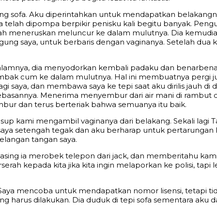
ng sofa. Aku diperintahkan untuk mendapatkan belakangnya
 telah dipompa berpikir penisku kali begitu banyak. Peng
dah meneruskan meluncur ke dalam mulutnya. Dia kemudi
gung saya, untuk berbaris dengan vaginanya. Setelah dua k
alamnya, dia menyodorkan kembali padaku dan benarbena
k cum ke dalam mulutnya. Hal ini membuatnya pergi juga
 bagi saya, dan membawa saya ke tepi saat aku dirilis jauh di
basannya. Menerima menyembur dari air mani di rambut d
mbur dan terus berteriak bahwa semuanya itu baik.
usup kami mengambil vaginanya dari belakang. Sekali lag
aya setengah tegak dan aku berharap untuk pertarungan 
elangan tangan saya.
sing ia merobek telepon dari jack, dan memberitahu kami
h kepada kita jika kita ingin melaporkan ke polisi, tapi 
u. Saya mencoba untuk mendapatkan nomor lisensi, tetapi 
ang harus dilakukan. Dia duduk di tepi sofa sementara ak