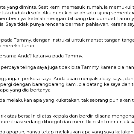
njata yang diminta. Saat kami memasuki rumah, ia memuku
uk duduk di sofa. Aku duduk di salah satu ujung sementa
memberinya. Setelah mengambil uang dari dompet Tammy d
. Saya tidak punya rencana bermain pahlawan, karena saya
ada Tammy, dengan instruksi untuk manset tangan tangan
i mereka turun.
bersama Anda? katanya pada Tammy.
percaya telinga saya juga tidak bisa Tammy, karena dia ha
 jangan perkosa saya, Anda akan menyakiti bayi saya, dan 
ergi dengan barangbarang kami, dia datang ke saya dan 
apa yang dia bertanya.
da melakukan apa yang kukatakan, tak seorang pun akan te
atas bersalin di atas kepala dan berdiri di sana mengena
pun situasi sedang diborgol dan memiliki pistol menunjuk k
nda apapun, hanya tetap melakukan apa yang saya katakan 