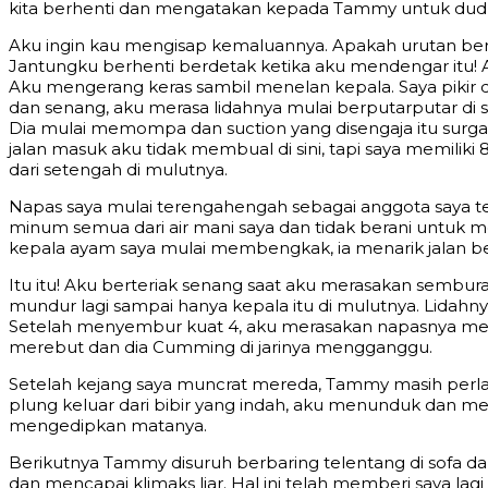
kita berhenti dan mengatakan kepada Tammy untuk duduk
Aku ingin kau mengisap kemaluannya. Apakah urutan ber
Jantungku berhenti berdetak ketika aku mendengar itu!
Aku mengerang keras sambil menelan kepala. Saya pikir
dan senang, aku merasa lidahnya mulai berputarputar di 
Dia mulai memompa dan suction yang disengaja itu surga
jalan masuk aku tidak membual di sini, tapi saya memiliki
dari setengah di mulutnya.
Napas saya mulai terengahengah sebagai anggota saya te
minum semua dari air mani saya dan tidak berani untuk 
kepala ayam saya mulai membengkak, ia menarik jalan 
Itu itu! Aku berteriak senang saat aku merasakan sembura
mundur lagi sampai hanya kepala itu di mulutnya. Lidahn
Setelah menyembur kuat 4, aku merasakan napasnya meni
merebut dan dia Cumming di jarinya mengganggu.
Setelah kejang saya muncrat mereda, Tammy masih perlah
plung keluar dari bibir yang indah, aku menunduk dan m
mengedipkan matanya.
Berikutnya Tammy disuruh berbaring telentang di sofa d
dan mencapai klimaks liar. Hal ini telah memberi saya lagi k