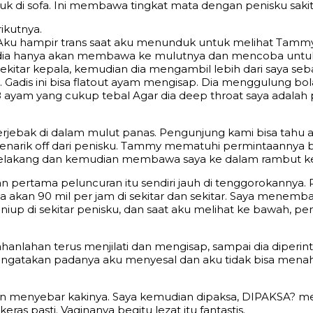
 di sofa. Ini membawa tingkat mata dengan penisku sakit
ikutnya.
 Aku hampir trans saat aku menunduk untuk melihat Tammy
 dia hanya akan membawa ke mulutnya dan mencoba untuk b
sekitar kepala, kemudian dia mengambil lebih dari saya s
. Gadis ini bisa flatout ayam mengisap. Dia menggulung 
 8 ayam yang cukup tebal Agar dia deep throat saya adalah p
rjebak di dalam mulut panas. Pengunjung kami bisa tahu 
menarik off dari penisku. Tammy mematuhi permintaannya b
belakang dan kemudian membawa saya ke dalam rambut ke
n pertama peluncuran itu sendiri jauh di tenggorokannya. 
ya akan 90 mil per jam di sekitar dan sekitar. Saya menem
up di sekitar penisku, dan saat aku melihat ke bawah, p
anlahan terus menjilati dan mengisap, sampai dia diperin
engatakan padanya aku menyesal dan aku tidak bisa menah
an menyebar kakinya. Saya kemudian dipaksa, DIPAKSA? men
eras pasti. Vaginanya begitu lezat itu fantastis.