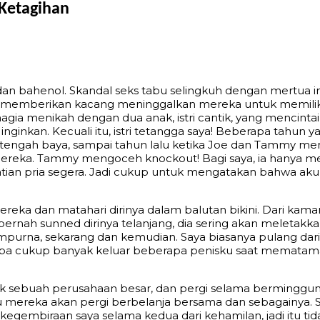
 Ketagihan
an bahenol. Skandal seks tabu selingkuh dengan mertua ini 
 memberikan kacang meninggalkan mereka untuk memiliki t
agia menikah dengan dua anak, istri cantik, yang mencinta
ginkan. Kecuali itu, istri tetangga saya! Beberapa tahun ya
ex setengah baya, sampai tahun lalu ketika Joe dan Tammy 
reka. Tammy mengoceh knockout! Bagi saya, ia hanya mem
hatian pria segera. Jadi cukup untuk mengatakan bahwa ak
ka dan matahari dirinya dalam balutan bikini. Dari kama
pernah sunned dirinya telanjang, dia sering akan meletakk
empurna, sekarang dan kemudian. Saya biasanya pulang dari
pa cukup banyak keluar beberapa penisku saat mematamata
ntuk sebuah perusahaan besar, dan pergi selama berming
tau mereka akan pergi berbelanja bersama dan sebagainya.
kegembiraan saya selama kedua dari kehamilan, jadi itu 