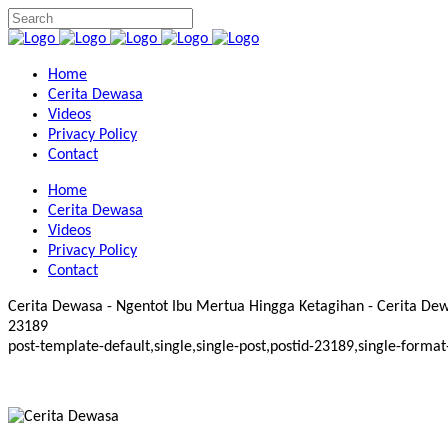
Home
Cerita Dewasa
Videos
Privacy Policy
Contact
Home
Cerita Dewasa
Videos
Privacy Policy
Contact
Cerita Dewasa - Ngentot Ibu Mertua Hingga Ketagihan - Cerita Dewas
23189
post-template-default,single,single-post,postid-23189,single-for