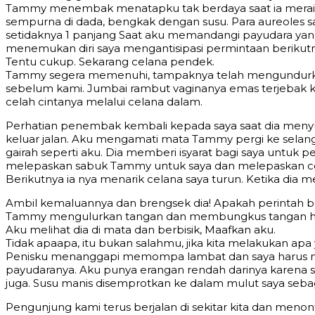
Tammy menembak menatapku tak berdaya saat ia meraih
sempurna di dada, bengkak dengan susu. Para aureoles sa
setidaknya 1 panjang Saat aku memandangi payudara yang 
menemukan diri saya mengantisipasi permintaan berikutny
Tentu cukup. Sekarang celana pendek.
Tammy segera memenuhi, tampaknya telah mengundurkan dir
sebelum kami. Jumbai rambut vaginanya emas terjebak kel
celah cintanya melalui celana dalam.
Perhatian penembak kembali kepada saya saat dia menyuru
keluar jalan. Aku mengamati mata Tammy pergi ke selang
gairah seperti aku. Dia memberi isyarat bagi saya untuk 
melepaskan sabuk Tammy untuk saya dan melepaskan ce
Berikutnya ia nya menarik celana saya turun. Ketika di
Ambil kemaluannya dan brengsek dia! Apakah perintah be
Tammy mengulurkan tangan dan membungkus tangan hang
Aku melihat dia di mata dan berbisik, Maafkan aku.
Tidak apaapa, itu bukan salahmu, jika kita melakukan apa 
Penisku menanggapi memompa lambat dan saya harus meng
payudaranya. Aku punya erangan rendah darinya karena s
juga. Susu manis disemprotkan ke dalam mulut saya seba
Pengunjung kami terus berjalan di sekitar kita dan me