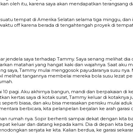
tungkan oleh itu, karena saya akan mendapatkan terangsang
 suatu tempat di Amerika Selatan selama tiga minggu, dan 
aktu off karena berada di tengahtengah proyek di tempat 
 luar jendela saya terhadap Tammy. Saya senang melihat di
arkan matahari yang hangat kaki dan wajahnya. Saat aku 
ng saya, Tammy mulai menggosok payudaranya susu nya. Me
 melihat tangannya membelai mereka bola susu lezat pe
rumah.
ai 10 pagi. Aku akhirnya bangun, mandi dan berpakaian di 
tkan kertas saya di kotak surat, Tammy keluar di kotaknya 
 seperti biasa, dan aku bisa merasakan penisku mulai adu
ara berbicara, kita pelanpelan berjalan ke arah garasi da
n rumah nya. Sopir berhenti sampai dekat dengan kita bai
t keluar dan datang kepada kami. Dia di depan kita begit
odongkan senjata ke kita. Kalian berdua, ke garasi seka