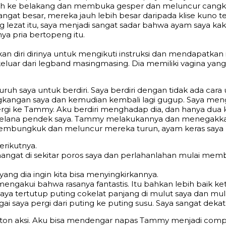
 ke belakang dan membuka gesper dan meluncur cangkir 
ngat besar, mereka jauh lebih besar daripada klise kuno t
lezat itu, saya menjadi sangat sadar bahwa ayam saya kaku
a pria bertopeng itu.
i dirinya untuk mengikuti instruksi dan mendapatkan itu 
uar dari legband masingmasing. Dia memiliki vagina yang 
h saya untuk berdiri. Saya berdiri dengan tidak ada cara
kangan saya dan kemudian kembali lagi gugup. Saya menga
pergi ke Tammy. Aku berdiri menghadap dia, dan hanya dua 
lana pendek saya. Tammy melakukannya dan menegakkan k
a membungkuk dan meluncur mereka turun, ayam keras saya
rikutnya.
at di sekitar poros saya dan perlahanlahan mulai memb
yang dia ingin kita bisa menyingkirkannya.
akui bahwa rasanya fantastis. Itu bahkan lebih baik ke
aya tertutup puting cokelat panjang di mulut saya dan mu
gai saya pergi dari puting ke puting susu. Saya sangat d
nonton aksi. Aku bisa mendengar napas Tammy menjadi co