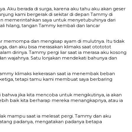
. Aku berada di surga, karena aku tahu aku akan geser
unjung kami bergerak di sekitar di depan Tammy di
an memerintahkan saya untuk menyetubuhinya dari
ali hilang, tangan Tammy kembali dan lancar
r memompa dan mengisap ayam di mulutnya. Itu tidak
, dan aku bisa merasakan klimaks saat otototot
 dalam dirinya. Tammy pergi liar saat ia merasa aku kosong
an wajahnya. Satu lonjakan mendekati bahunya dan
i Tammy klimaks kekerasan saat ia menembak beban
ketiga, tetapi tamu kami membuat saya berbaring
 bahwa jika kita mencoba untuk mengikutinya, ia akan
lebih baik kita berharap mereka menangkapnya, atau ia
tidak mampu saat ia melesat pergi. Tammy dan aku
u datang padanya, mengatakan padanya betapa