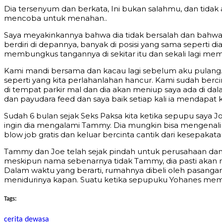
Dia tersenyum dan berkata, Ini bukan salahmu, dan tida
mencoba untuk menahan..
Saya meyakinkannya bahwa dia tidak bersalah dan bahwa 
berdiri di depannya, banyak di posisi yang sama seperti
membungkus tangannya di sekitar itu dan sekali lagi me
Kami mandi bersama dan kacau lagi sebelum aku pulang.
seperti yang kita perlahanlahan hancur. Kami sudah berci
di tempat parkir mal dan dia akan meniup saya ada di dal
dan payudara feed dan saya baik setiap kali ia mendapat
Sudah 6 bulan sejak Seks Paksa kita ketika sepupu saya J
ingin dia mengalami Tammy. Dia mungkin bisa mengenali 
blow job gratis dan keluar bercinta cantik dari kesepakat
Tammy dan Joe telah sejak pindah untuk perusahaan dan a
meskipun nama sebenarnya tidak Tammy, dia pasti akan me
Dalam waktu yang berarti, rumahnya dibeli oleh pasangan y
menidurinya kapan. Suatu ketika sepupuku Yohanes memil
Tags:
cerita dewasa