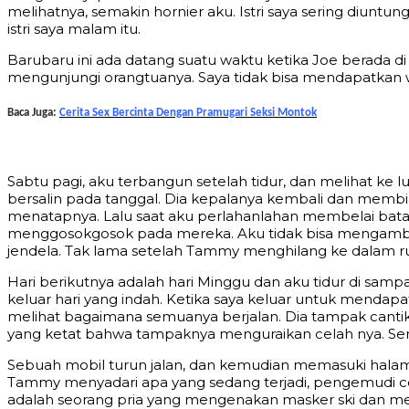
melihatnya, semakin hornier aku. Istri saya sering diun
istri saya malam itu.
Barubaru ini ada datang suatu waktu ketika Joe berada di
mengunjungi orangtuanya. Saya tidak bisa mendapatkan w
Baca Juga:
Cerita Sex Bercinta Dengan Pramugari Seksi Montok
Sabtu pagi, aku terbangun setelah tidur, dan melihat ke
bersalin pada tanggal. Dia kepalanya kembali dan membi
menatapnya. Lalu saat aku perlahanlahan membelai bata
menggosokgosok pada mereka. Aku tidak bisa mengambil
jendela. Tak lama setelah Tammy menghilang ke dalam 
Hari berikutnya adalah hari Minggu dan aku tidur di samp
keluar hari yang indah. Ketika saya keluar untuk mendapa
melihat bagaimana semuanya berjalan. Dia tampak cantik
yang ketat bahwa tampaknya menguraikan celah nya. Sement
Sebuah mobil turun jalan, dan kemudian memasuki halama
Tammy menyadari apa yang sedang terjadi, pengemudi cepa
adalah seorang pria yang mengenakan masker ski dan men