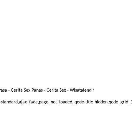
a - Cerita Sex Panas - Cerita Sex - Wisatalendir
mat-standard,ajax_fade,page_not_loaded,,qode-title-hidden,qode_gri