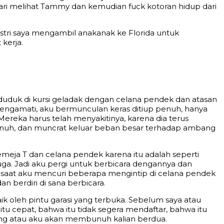
 dari melihat Tammy dan kemudian fuck kotoran hidup dari
istri saya mengambil anakanak ke Florida untuk
kerja.
a duduk di kursi geladak dengan celana pendek dan atasan
mengamati, aku bermunculan keras ditiup penuh, hanya
reka harus telah menyakitinya, karena dia terus
nuh, dan muncrat keluar beban besar terhadap ambang
kemeja T dan celana pendek karena itu adalah seperti
juga. Jadi aku pergi untuk berbicara dengannya dan
k saat aku mencuri beberapa mengintip di celana pendek
n berdiri di sana berbicara.
k oleh pintu garasi yang terbuka. Sebelum saya atau
u cepat, bahwa itu tidak segera mendaftar, bahwa itu
rang atau aku akan membunuh kalian berdua.