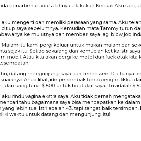
k ada benarbenar ada salahnya dilakukan Kecuali Aku sang
aku mengerti dan memiliki perasaan yang sama. Aku telah 
 dia ditiup saya sebelumnya. Kemudian mata Tammy turun d
mbawanya ke mulutnya dan memberi saya lagi blow job ind
 Malam itu kami pergi keluar untuk makan malam dan sek
nta sejak itu. Setiap sekarang dan kemudian ketika istri s
am mobil. Atau kita akan pergi ke motel dan fuck otak kita
 kesempatan.
ohn, datang mengunjungi saya dari Tennessee. Dia hanya tin
suaranya. Anda lihat, ide penembak bertopeng milikku, d
an, dan uang tunai $ 500 untuk boot dari saya. Itu adalah 
ku rindu vagina ekstra saya. Aku tidak pernah mengatakan 
ncari tahu bagaimana saya bisa mendapatkan ke dalam diri
ang lebih tua. Istri adalah 43, tapi sangat baik tersimpan
iki waktu untuk datang dan mengunjungi itu!