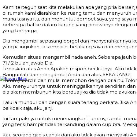
Kami tertegun saat kita melakukan apa yang pria berse
di rumah kami diarahkan ke ruang tamu dan menyuruh unt
mana tasnya itu, dan menuntut dompet saya, yang saya 
beberapa hal ke dalam karung yang dibawanya dengan dia
yang berharga.
Dia mengambil sepasang borgol dan menyerahkannya kep
yang ia inginkan, ia sampai di belakang saya dan mengunc
Kemudian situasi mengambil nada aneh. Seberapa jauh 
71 / 2 bulan jawab Dia.
Lepaskan atas Anda Apakah respon berikutnya. Aku tidak 
Bangunlah dan mengambil Anda dari atas, SEKARANG!
Tammy berdiri dan mulai memohon dengan pria itu. Tolong
Aku menyuruhnya untuk meninggalkannya sendirian dan p
dia akan membunuh kita berdua jika dia tidak melakukan 
Lalu ia mundur dan dengan suara tenang berkata, Jika An
baikbaik saja, aku janji.
Ini tampaknya untuk menenangkan Tammy, sambil menarik 
yang terisi hampir tidak terkandung dalam cup bra. Meski
Kau seorang gadis cantik dan aku tidak akan menyakiti A