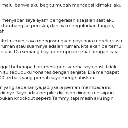
at malu, bahwa aku begitu mudah mencapai klimaks, aku
menyadari saya ayam pengerasan sisa jalan saat aku
ari tambang ke penisku, dan dia mengulurkan tangan,
ah.
ali di rumah, saya mengosongkan payudara mereka susu
aya rumah atau suaminya adalah rumah, kita akan bertemu
 keluar. Dia seorang bayi perempuan sehat dengan cara,
ggal beberapa hari, meskipun, karena saya pasti tidak
an itu sepupuku Yohanes dengan senjata. Dia mendapat
$ 500 terbaik yang pernah saya menghabiskan.
yang sebenarnya, jadi jika ia pernah membaca ini,
nya. Saya tidak berpikir dia akan diingat meskipun!
, bukan knockout seperti Tammy, tapi masih aku ingin