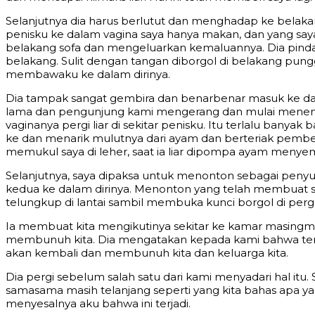
Selanjutnya dia harus berlutut dan menghadap ke belaka
penisku ke dalam vagina saya hanya makan, dan yang saya
belakang sofa dan mengeluarkan kemaluannya. Dia pin
belakang. Sulit dengan tangan diborgol di belakang pung
membawaku ke dalam dirinya.
Dia tampak sangat gembira dan benarbenar masuk ke d
lama dan pengunjung kami mengerang dan mulai menemba
vaginanya pergi liar di sekitar penisku. Itu terlalu banyak
ke dan menarik mulutnya dari ayam dan berteriak pembe
memukul saya di leher, saat ia liar dipompa ayam menye
Selanjutnya, saya dipaksa untuk menonton sebagai peny
kedua ke dalam dirinya. Menonton yang telah membuat s
telungkup di lantai sambil membuka kunci borgol di perg
Ia membuat kita mengikutinya sekitar ke kamar masingma
membunuh kita. Dia mengatakan kepada kami bahwa tersera
akan kembali dan membunuh kita dan keluarga kita.
Dia pergi sebelum salah satu dari kami menyadari hal it
samasama masih telanjang seperti yang kita bahas apa y
menyesalnya aku bahwa ini terjadi.