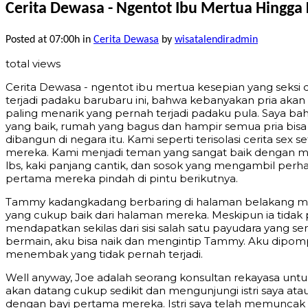
Cerita Dewasa - Ngentot Ibu Mertua Hingga
Posted at 07:00h
in
Cerita Dewasa
by
wisatalendiradmin
total views
Cerita Dewasa - ngentot ibu mertua kesepian yang seksi d
terjadi padaku barubaru ini, bahwa kebanyakan pria akan
paling menarik yang pernah terjadi padaku pula. Saya bah
yang baik, rumah yang bagus dan hampir semua pria bisa in
dibangun di negara itu. Kami seperti terisolasi cerita s
mereka. Kami menjadi teman yang sangat baik dengan me
lbs, kaki panjang cantik, dan sosok yang mengambil per
pertama mereka pindah di pintu berikutnya.
Tammy kadangkadang berbaring di halaman belakang mere
yang cukup baik dari halaman mereka. Meskipun ia tidak 
mendapatkan sekilas dari sisi salah satu payudara yang s
bermain, aku bisa naik dan mengintip Tammy. Aku dipom
menembak yang tidak pernah terjadi.
Well anyway, Joe adalah seorang konsultan rekayasa u
akan datang cukup sedikit dan mengunjungi istri saya a
dengan bayi pertama mereka. Istri saya telah memuncak 