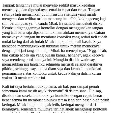
Tampak tangannya mulai menyelip sedikit masuk kedalam
memeknya, dan digosoknya semakin cepat dan cepat. Tangan
satunya lagi memainkan puting susunya sendiri yang masih
mengeras dan terlihat makin mancung itu. “Ihh, kok ngaceng lagi
sih.. belum puas ya..”, canda Mbak Ira sambil mendekati diriku.
Kembali digenggamnya kontolku dengan menggunakan tangan
yang tadi baru saja dipakai untuk memainkan memeknya. Cairan
memeknya di tangan itu membuat kontolku yang sedari tadi sudah
mulai kering dari air ludah Mbak Ira, kini kembali basah. Saya
mencoba membungkukkan tubuhku untuk meraih memeknya
dengan jari-jari tanganku, tapi Mbak Ira menepisnya. “Ngga usah,
biar cukup Mbak aja yang puasin kamu.. hehehe”, agak kecewa
saya mendengar tolakannya ini. Mungkin dia khawatir saya
memasukkan jari tanganku sehingga merusak selaput darahnya
pikirku, sehingga saya cuma diam saja dan kembali menikmati
permainannya atas kontolku untuk kedua kalinya dalam kurun
waktu 10 menit terakhir ini.
Kali ini saya bertahan cukup lama, air bak pun sampai penuh
sementara kami masih asyik “bermain” di dalam sana. Dihisap,
disedot, dan sesekali dikocoknya kontolku dengan cepat, benar-
benar semua itu membuat tubuhku terasa letih dan basah oleh peluh
keringat. Mbak Ira pun tampak letih, keringat mengalir dari
keningnya, sementara mulutnya terlihat sibuk menghisap kontolku