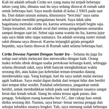
Kali ini adalah sebuah Cerita sex yang mana ini terjadi beberapa
tahun yang lalu, dimana saat itu saya sedang dirawat di rumah sakit
untuk beberapa hari. Saya masih duduk di kelas 2 SMA pada saat
itu. Dan dalam urusan asmara, khususnya “bercinta” saya sama
sekali belum memiliki pengalaman berarti. Saya tidak tahu
bagaimana memulai cerita ini, karena semuanya terjadi begitu saja.
Tanpa kusadari, ini adalah awal dari semua pengalaman asmaraku
sampai dengan saat ini. Sebut saja nama wanita itu Ira, karena jujur
saja saya tidak tahu siapa namanya. Ira adalah seorang suster rumah
sakit dimana saya dirawat. Karena terjangkit gejala pengakit
hepatitis, saya harus dirawat di Rumah sakit selama beberapa hari.
Cerita Dewasa Ngentot Dengan Suster Ira
– Selama itu juga Ira
setiap saat selalu melayani dan merawatku dengan baik. Orang
tuaku terlalu sibuk dengan usaha pertokoan keluarga kami, sehingga
selama dirumah sakit, saya lebih banyak menghabiskan waktu
seorang diri, atau kalau pas kebetulan teman-temanku datang
membesukku saja. Yang kuingat, hari itu saya sudah mulai merasa
agak baikkan. Saya mulai dapat duduk dari tempat tidur dan berdiri
dari tempat tidur sendiri. Padahal sebelumnya, jangankan untuk
berdiri, untuk membalikkan tubuh pada saat tidurpun rasanya sangat
berat dan lemah sekali. Siang itu udara terasa agak panas, dan
pengap. Sekalipun ruang kamarku ber AC, dan cukup luas untuk
diriku seorang diri. Namun, saya benar- benar merasa pengap dan
sekujur tubuhku rasanya lengket. Yah, saya memang sudah beberapa