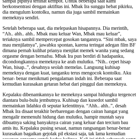
sampai pipinya terlihat kempot. Untuk beberapa saat kami
berkonsentrasi dengan aktifitas ini. Mbak Ira sunggu hebat pikirku,
dia mengulum kontolku, namun dia juga sambil memainkan
memeknya sendiri.
Setelah beberapa saat, dia melepaskan hisapannya. Dia merintih,
“Ah.. ahh.. ahh.. Mbak mau keluar Wan, Mbak mau keluar”,
teriaknya sambil mempercepat gosokan tangannya. “Sini mbak, saya
mau menjilatnya”, jawabku spontan, karena teringat adegan film BF
dimana pernah kulihat prianya menjilat memek wanita yang sedang
orgasme dengan bernafsu. Mbak Ira pun berdiri di hadapanku,
dicondongkannya memeknya ke arah mulutku. “Nih.. cepet hisap
Wan, hisap..”, desahnya seolah memelas. Langsung kuhisap
memeknya dengan kuat, tanganku terus mengocok kontolku. Aku
benar- benar menikmati pengalaman indah ini. Beberapa saat
kemudian kurasakan getaran hebat dari pinggul dan memeknya.
Kepalaku dibenamkannya ke memeknya sampai hidungku tergencet
diantara bulu-bulu jembutnya. Kuhisap dan kusedot sambil
memainkan lidahku di seputar kelentitnya. “Ahh.. ahh..”, desah
Mbak Ira disaat terakhir berbarengan dengan cairan hangat yang
mengalir memenuhi hidung dan mulutku, hampir muntah saya
dibuatnya saking banyaknya cairan yang keluar dan tercium bau
amis itu. Kepalaku pusing sesaat, namun rangsangan benar-benar
kurasakan bagaikan gejolak pil ekstasi saja, tak lama kemudian