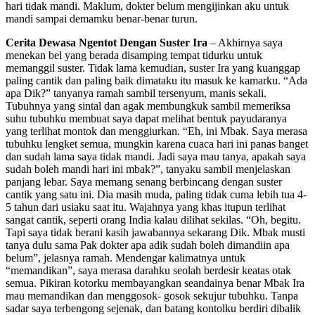
hari tidak mandi. Maklum, dokter belum mengijinkan aku untuk
mandi sampai demamku benar-benar turun.
Cerita Dewasa Ngentot Dengan Suster Ira
– Akhirnya saya
menekan bel yang berada disamping tempat tidurku untuk
memanggil suster. Tidak lama kemudian, suster Ira yang kuanggap
paling cantik dan paling baik dimataku itu masuk ke kamarku. “Ada
apa Dik?” tanyanya ramah sambil tersenyum, manis sekali.
Tubuhnya yang sintal dan agak membungkuk sambil memeriksa
suhu tubuhku membuat saya dapat melihat bentuk payudaranya
yang terlihat montok dan menggiurkan. “Eh, ini Mbak. Saya merasa
tubuhku lengket semua, mungkin karena cuaca hari ini panas banget
dan sudah lama saya tidak mandi. Jadi saya mau tanya, apakah saya
sudah boleh mandi hari ini mbak?”, tanyaku sambil menjelaskan
panjang lebar. Saya memang senang berbincang dengan suster
cantik yang satu ini. Dia masih muda, paling tidak cuma lebih tua 4-
5 tahun dari usiaku saat itu. Wajahnya yang khas itupun terlihat
sangat cantik, seperti orang India kalau dilihat sekilas. “Oh, begitu.
Tapi saya tidak berani kasih jawabannya sekarang Dik. Mbak musti
tanya dulu sama Pak dokter apa adik sudah boleh dimandiin apa
belum”, jelasnya ramah. Mendengar kalimatnya untuk
“memandikan”, saya merasa darahku seolah berdesir keatas otak
semua. Pikiran kotorku membayangkan seandainya benar Mbak Ira
mau memandikan dan menggosok- gosok sekujur tubuhku. Tanpa
sadar saya terbengong sejenak, dan batang kontolku berdiri dibalik