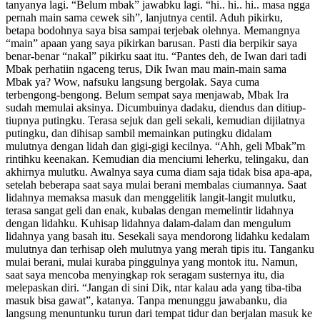
tanyanya lagi. “Belum mbak” jawabku lagi. “hi.. hi.. hi.. masa ngga
pernah main sama cewek sih”, lanjutnya centil. Aduh pikirku,
betapa bodohnya saya bisa sampai terjebak olehnya. Memangnya
“main” apaan yang saya pikirkan barusan. Pasti dia berpikir saya
benar-benar “nakal” pikirku saat itu. “Pantes deh, de Iwan dari tadi
Mbak perhatiin ngaceng terus, Dik Iwan mau main-main sama
Mbak ya? Wow, nafsuku langsung bergolak. Saya cuma
terbengong-bengong. Belum sempat saya menjawab, Mbak Ira
sudah memulai aksinya. Dicumbuinya dadaku, diendus dan ditiup-
tiupnya putingku. Terasa sejuk dan geli sekali, kemudian dijilatnya
putingku, dan dihisap sambil memainkan putingku didalam
mulutnya dengan lidah dan gigi-gigi kecilnya. “Ahh, geli Mbak”m
rintihku keenakan. Kemudian dia menciumi leherku, telingaku, dan
akhirnya mulutku. Awalnya saya cuma diam saja tidak bisa apa-apa,
setelah beberapa saat saya mulai berani membalas ciumannya. Saat
lidahnya memaksa masuk dan menggelitik langit-langit mulutku,
terasa sangat geli dan enak, kubalas dengan memelintir lidahnya
dengan lidahku. Kuhisap lidahnya dalam-dalam dan mengulum
lidahnya yang basah itu. Sesekali saya mendorong lidahku kedalam
mulutnya dan terhisap oleh mulutnya yang merah tipis itu. Tanganku
mulai berani, mulai kuraba pinggulnya yang montok itu. Namun,
saat saya mencoba menyingkap rok seragam susternya itu, dia
melepaskan diri. “Jangan di sini Dik, ntar kalau ada yang tiba-tiba
masuk bisa gawat”, katanya. Tanpa menunggu jawabanku, dia
langsung menuntunku turun dari tempat tidur dan berjalan masuk ke