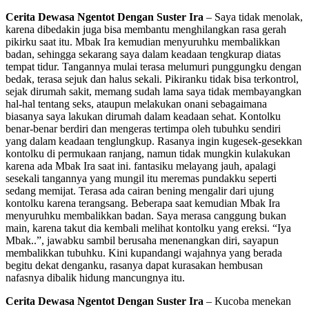
Cerita Dewasa Ngentot Dengan Suster Ira
– Saya tidak menolak,
karena dibedakin juga bisa membantu menghilangkan rasa gerah
pikirku saat itu. Mbak Ira kemudian menyuruhku membalikkan
badan, sehingga sekarang saya dalam keadaan tengkurap diatas
tempat tidur. Tangannya mulai terasa melumuri punggungku dengan
bedak, terasa sejuk dan halus sekali. Pikiranku tidak bisa terkontrol,
sejak dirumah sakit, memang sudah lama saya tidak membayangkan
hal-hal tentang seks, ataupun melakukan onani sebagaimana
biasanya saya lakukan dirumah dalam keadaan sehat. Kontolku
benar-benar berdiri dan mengeras tertimpa oleh tubuhku sendiri
yang dalam keadaan tenglungkup. Rasanya ingin kugesek-gesekkan
kontolku di permukaan ranjang, namun tidak mungkin kulakukan
karena ada Mbak Ira saat ini. fantasiku melayang jauh, apalagi
sesekali tangannya yang mungil itu meremas pundakku seperti
sedang memijat. Terasa ada cairan bening mengalir dari ujung
kontolku karena terangsang. Beberapa saat kemudian Mbak Ira
menyuruhku membalikkan badan. Saya merasa canggung bukan
main, karena takut dia kembali melihat kontolku yang ereksi. “Iya
Mbak..”, jawabku sambil berusaha menenangkan diri, sayapun
membalikkan tubuhku. Kini kupandangi wajahnya yang berada
begitu dekat denganku, rasanya dapat kurasakan hembusan
nafasnya dibalik hidung mancungnya itu.
Cerita Dewasa Ngentot Dengan Suster Ira
– Kucoba menekan