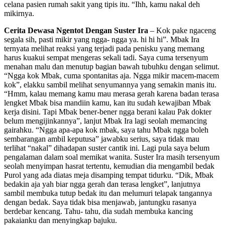
celana pasien rumah sakit yang tipis itu. “Ihh, kamu nakal deh
mikirnya.
Cerita Dewasa Ngentot Dengan Suster Ira
– Kok pake ngaceng
segala sih, pasti mikir yang ngga- ngga ya. hi hi hi”. Mbak Ira
ternyata melihat reaksi yang terjadi pada penisku yang memang
harus kuakui sempat mengeras sekali tadi. Saya cuma tersenyum
menahan malu dan menutup bagian bawah tubuhku dengan selimut.
“Ngga kok Mbak, cuma spontanitas aja. Ngga mikir macem-macem
kok”, elakku sambil melihat senyumannya yang semakin manis itu.
“Hmm, kalau memang kamu mau merasa gerah karena badan terasa
lengket Mbak bisa mandiin kamu, kan itu sudah kewajiban Mbak
kerja disini. Tapi Mbak bener-bener ngga berani kalau Pak dokter
belum mengijinkannya”, lanjut Mbak Ira lagi seolah memancing
gairahku. “Ngga apa-apa kok mbak, saya tahu Mbak ngga boleh
sembarangan ambil keputusa” jawabku serius, saya tidak mau
terlihat “nakal” dihadapan suster cantik ini. Lagi pula saya belum
pengalaman dalam soal memikat wanita. Suster Ira masih tersenyum
seolah menyimpan hasrat tertentu, kemudian dia mengambil bedak
Purol yang ada diatas meja disamping tempat tidurku. “Dik, Mbak
bedakin aja yah biar ngga gerah dan terasa lengket”, lanjutnya
sambil membuka tutup bedak itu dan melumuri telapak tangannya
dengan bedak. Saya tidak bisa menjawab, jantungku rasanya
berdebar kencang. Tahu- tahu, dia sudah membuka kancing
pakaianku dan menyingkap bajuku.