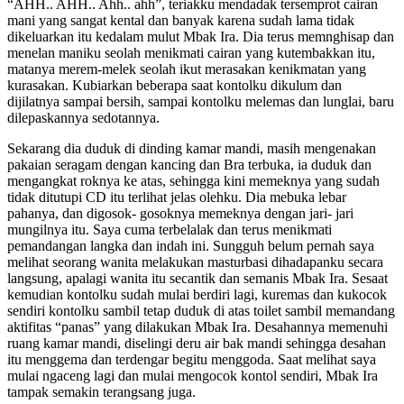
“AHH.. AHH.. Ahh.. ahh”, teriakku mendadak tersemprot cairan
mani yang sangat kental dan banyak karena sudah lama tidak
dikeluarkan itu kedalam mulut Mbak Ira. Dia terus memnghisap dan
menelan maniku seolah menikmati cairan yang kutembakkan itu,
matanya merem-melek seolah ikut merasakan kenikmatan yang
kurasakan. Kubiarkan beberapa saat kontolku dikulum dan
dijilatnya sampai bersih, sampai kontolku melemas dan lunglai, baru
dilepaskannya sedotannya.
Sekarang dia duduk di dinding kamar mandi, masih mengenakan
pakaian seragam dengan kancing dan Bra terbuka, ia duduk dan
mengangkat roknya ke atas, sehingga kini memeknya yang sudah
tidak ditutupi CD itu terlihat jelas olehku. Dia mebuka lebar
pahanya, dan digosok- gosoknya memeknya dengan jari- jari
mungilnya itu. Saya cuma terbelalak dan terus menikmati
pemandangan langka dan indah ini. Sungguh belum pernah saya
melihat seorang wanita melakukan masturbasi dihadapanku secara
langsung, apalagi wanita itu secantik dan semanis Mbak Ira. Sesaat
kemudian kontolku sudah mulai berdiri lagi, kuremas dan kukocok
sendiri kontolku sambil tetap duduk di atas toilet sambil memandang
aktifitas “panas” yang dilakukan Mbak Ira. Desahannya memenuhi
ruang kamar mandi, diselingi deru air bak mandi sehingga desahan
itu menggema dan terdengar begitu menggoda. Saat melihat saya
mulai ngaceng lagi dan mulai mengocok kontol sendiri, Mbak Ira
tampak semakin terangsang juga.