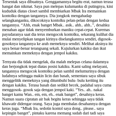
Tersentak saya dibuatnya. Genggamannya begitu erat, namun terasa
hangat dan nikmat. Saya pun melepas kulumanku di putingnya, kini
kududuk diatas closet sambil membiarkan Mbak Ira memainkan
kontolku dengan tangannya. Dia jongkok mengahadap
selangkanganku, dikocoknya kontolku pelan-pelan dengan kedua
tangannya. “Ahh, enak banget Mbak.. asik.. ahh.. ahh..”, desahku
menahan agar tidak menyemburkan maniku cepat-cepat. Kuremas
payudaranya saat dia terus mengocok kontolku, sekarang kulihat dia
mulai menyelipkan tangan kirinya diselangkannya sendiri, digosok-
gosoknya tangannya ke arah memeknya sendiri. Melihat aksinya itu
saya benar-benar terangsang sekali. Kujulurkan kakiku dan ikut
memainkan memeknya dengan jempol kakiku.
Ternyata dia tidak mengelak, dia malah melepas celana dalamnya
dan berjongkok tepat diatas posisi kakiku. Kami saling melayani,
tangannya mengocok kontolku pelan sambil melumurinya dengan
ludahnya sehingga makin licin dan basah, sementara saya sibuk
menggelitik memeknya yang ditumbuhi bulu- bulu keriting itu
dengan kakiku. Terasa basah dan sedikit becek, padahal saya cuma
menggosok- gosok saja dengan jempol kaki. “Yes.. ah.. nakal
banget kamu Wan.. em, em, eh.. enak banget”, desahnya keras.
Namun suara cipratan air bak begitu keras sehingga saya tidak
khawatir didengar orang. Saya juga membalas desahannya dengan
keras juga. “Mbak Ira, sedotin kontol saya dong.. please.. saya
kepingin banget”, pintaku karena memang sudah dari tadi saya