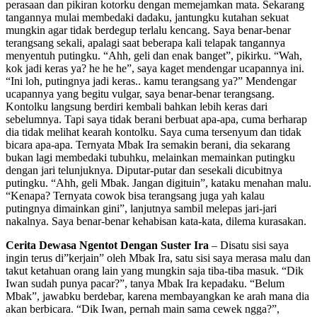
perasaan dan pikiran kotorku dengan memejamkan mata. Sekarang
tangannya mulai membedaki dadaku, jantungku kutahan sekuat
mungkin agar tidak berdegup terlalu kencang. Saya benar-benar
terangsang sekali, apalagi saat beberapa kali telapak tangannya
menyentuh putingku. “Ahh, geli dan enak banget”, pikirku. “Wah,
kok jadi keras ya? he he he”, saya kaget mendengar ucapannya ini.
“Ini loh, putingnya jadi keras.. kamu terangsang ya?” Mendengar
ucapannya yang begitu vulgar, saya benar-benar terangsang.
Kontolku langsung berdiri kembali bahkan lebih keras dari
sebelumnya. Tapi saya tidak berani berbuat apa-apa, cuma berharap
dia tidak melihat kearah kontolku. Saya cuma tersenyum dan tidak
bicara apa-apa. Ternyata Mbak Ira semakin berani, dia sekarang
bukan lagi membedaki tubuhku, melainkan memainkan putingku
dengan jari telunjuknya. Diputar-putar dan sesekali dicubitnya
putingku. “Ahh, geli Mbak. Jangan digituin”, kataku menahan malu.
“Kenapa? Ternyata cowok bisa terangsang juga yah kalau
putingnya dimainkan gini”, lanjutnya sambil melepas jari-jari
nakalnya. Saya benar-benar kehabisan kata-kata, dilema kurasakan.
Cerita Dewasa Ngentot Dengan Suster Ira
– Disatu sisi saya
ingin terus di”kerjain” oleh Mbak Ira, satu sisi saya merasa malu dan
takut ketahuan orang lain yang mungkin saja tiba-tiba masuk. “Dik
Iwan sudah punya pacar?”, tanya Mbak Ira kepadaku. “Belum
Mbak”, jawabku berdebar, karena membayangkan ke arah mana dia
akan berbicara. “Dik Iwan, pernah main sama cewek ngga?”,