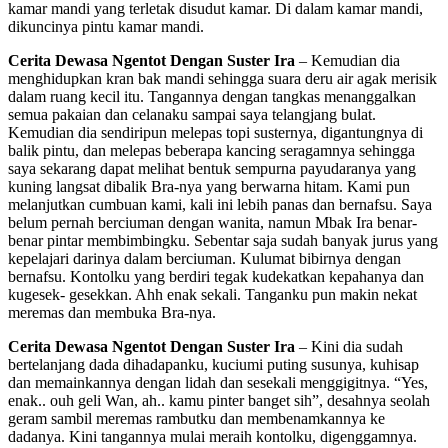
kamar mandi yang terletak disudut kamar. Di dalam kamar mandi,
dikuncinya pintu kamar mandi.
Cerita Dewasa Ngentot Dengan Suster Ira
– Kemudian dia
menghidupkan kran bak mandi sehingga suara deru air agak merisik
dalam ruang kecil itu. Tangannya dengan tangkas menanggalkan
semua pakaian dan celanaku sampai saya telangjang bulat.
Kemudian dia sendiripun melepas topi susternya, digantungnya di
balik pintu, dan melepas beberapa kancing seragamnya sehingga
saya sekarang dapat melihat bentuk sempurna payudaranya yang
kuning langsat dibalik Bra-nya yang berwarna hitam. Kami pun
melanjutkan cumbuan kami, kali ini lebih panas dan bernafsu. Saya
belum pernah berciuman dengan wanita, namun Mbak Ira benar-
benar pintar membimbingku. Sebentar saja sudah banyak jurus yang
kepelajari darinya dalam berciuman. Kulumat bibirnya dengan
bernafsu. Kontolku yang berdiri tegak kudekatkan kepahanya dan
kugesek- gesekkan. Ahh enak sekali. Tanganku pun makin nekat
meremas dan membuka Bra-nya.
Cerita Dewasa Ngentot Dengan Suster Ira
– Kini dia sudah
bertelanjang dada dihadapanku, kuciumi puting susunya, kuhisap
dan memainkannya dengan lidah dan sesekali menggigitnya. “Yes,
enak.. ouh geli Wan, ah.. kamu pinter banget sih”, desahnya seolah
geram sambil meremas rambutku dan membenamkannya ke
dadanya. Kini tangannya mulai meraih kontolku, digenggamnya.