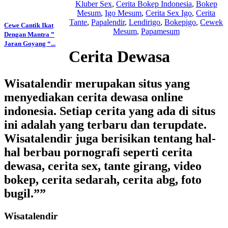
Kluber Sex
,
Cerita Bokep Indonesia
,
Bokep
Mesum
,
Igo Mesum
,
Cerita Sex Igo
,
Cerita
Tante
,
Papalendir
,
Lendirigo
,
Bokepigo
,
Cewek
Cewe Cantik Ikat
Mesum
,
Papamesum
Dengan Mantra ”
Jaran Goyang “...
Cerita Dewasa
Wisatalendir merupakan situs yang
menyediakan cerita dewasa online
indonesia. Setiap cerita yang ada di situs
ini adalah yang terbaru dan terupdate.
Wisatalendir juga berisikan tentang hal-
hal berbau pornografi seperti cerita
dewasa, cerita sex, tante girang, video
bokep, cerita sedarah, cerita abg, foto
bugil.””
Wisatalendir