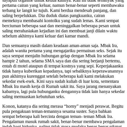
sayapun orgasme untuk kedua kalinya. Kali ini tidak sebanyak yang
pertama cairan yang keluar, namun benar-benar seperti membawaku
terbang ke langit ke tujuh. Kami berdua mendesah panjang, dan
saling berpelukkan. Dia duduk diatas pangkuanku, cairan
memeknya membasahi kontolku yang sudah lemas. Kami sempat
berciuman beberapa saat dan meninggalkan beberapa pesan untuk
saling merahasiakan kejadian ini dan membuat janji dilain waktu
sebelum akhirnya kami keluar dari kamar mandi.
Dan semuanya masih dalam keadaan aman-aman saja. Mbak Ira,
adalah wanita pertama yang mengajariku permainan seks. Sejak itu
saya sempat menjalin hubungan gelap dengan Mbak Ira selama
hampir 2 tahun, selama SMA saya dan dia sering berjanji bertemu,
entah di motel ataupun di tempat kostnya yang sepi. Keperjakaanku
tidak hanya kuberikan kepadanya, tapi sebaliknya keperawanannya
pun akhirnya kurenggut setelah beberapa kali kami melakukan
sekedar esek-esek. Kini saya sudah kuliah di luar kota, sementara
Mbak Ira masih kerja di Rumah sakit itu. Saya jarang menanyakan
kabarnya, lagi pula hubunganku dengannya tidak lain hanya sekedar
saling memuaskan kebutuhan seks.
Konon, katanya dia sering merasa “horny” menjadi perawat. Begitu
pula pengakuan teman-temannya sesama suster. Saya bahkan
sempat beberapa kali bercinta dengan teman- teman Mbak Ira.
Pengalaman masuk rumah sakit, benar-benar membawa pengalaman
indah bagi hidupku, paling tidak masa mudaku benar-benar nikmat.