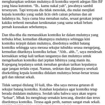
mengharapkan sedotan mulutnya di kontolku seperti adegan film BF
yang biasa kutonton. “Ih.. kamu nakal yah”, jawabnya sambil
tersenyum. Tapi ternyata dia tidak menolak, dia mulai menjilati
kepala kontolku yang sudah licin oleh cairan pelumas dan air
ludahnya itu. Saya cuma bisa menahan nafas, sesaat gerakan jempol
kakiku terhenti menahan kenikmatan yang sama sekali belum
pernah kurasakan sebelumnya.
Dan tiba-tiba dia memasukkan kontolku ke dalam mulutnya yang
terbuka lebar, kemudian dikatupnya mulutnya sehingga kini
kontolku terjepit dalam mulutnya, disedotnya sedikit batang
kontolku sehingga saya merasa sekujur tubuhku serasa mengejang,
kemudian ditariknya kontolku keluar. “Ahh.. ahh..”, saya mendesah
keenakkan setiap kali tarikan tangannya dan mulutnya untuk
mengeluarkan kontolku dari jepitan bibirnya yang manis itu.
Kupegang kepalanya untuk menahan gerakan tarikan kepalanya
agar jangan terlalu cepat. Namun, sedotan dan jilatannya sesekali
disekeliling kepala kontolku didalam mulutnya benar-benar terasa
geli dan nikmat sekali.
Tidak sampai diulang 10 kali, tiba- tiba saya merasa getaran di
sekujur batang kontolku. Kutahan kepalanya agar kontolku tetap
berada dsidalam mulutnya. Seolah tahu bahwa saya akan segera
“keluar”, Mbak Ira menghisap semakin kencang, disedot dan terus
disedotnya kontolku. Terasa agak perih, namun sangat enak sekali.