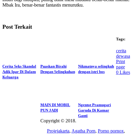
Mbak Ira, benar-benar fantastis menurutku.
Post Terkait
Tags:
cerita
dewasa
Print
Cerita Seks Skandal
Puaskan Birahi
Nikmatnya selingkuh
page
Adik Ipar Di Dalam
Dengan Selingkuhan
dengan istri bos
0
Likes
Keluarga
MAIN DI MOBIL
Ngentot Pramugari
PUN JADI
Garuda Di Kamar
Ganti
Copyright © 2018.
Wisatalendir
Projejakarta
,
Agatha Porn
,
Porno pornox
,