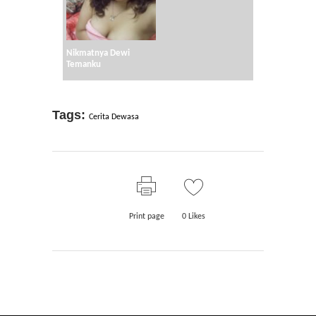
Nikmatnya Dewi
Temanku
Tags:
Cerita Dewasa
Print page
0
Likes