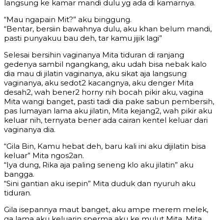
langsung ke kamar mandi dulu yg ada di kamarnya.
“Mau ngapain Mit?” aku binggung.
“Bentar, bersiin bawahnya dulu, aku khan belum mandi,
pasti punyakuu bau deh, tar kamu jijik lagi”
Selesai bersihin vaginanya Mita tiduran di ranjang
gedenya sambil ngangkang, aku udah bisa nebak kalo
dia mau di jilatin vaginanya, aku sikat aja langsung
vaginanya, aku sedot2 kacangnya, aku denger Mita
desah2, wah bener2 horny nih bocah pikir aku, vagina
Mita wangi banget, pasti tadi dia pake sabun pembersih,
pas lumayan lama aku jilatin, Mita kejang2, wah pikir aku
keluar nih, ternyata bener ada cairan kentel keluar dari
vaginanya dia.
“Gila Bin, Kamu hebat deh, baru kali ini aku dijilatin bisa
keluar” Mita ngos2an.
“Iya dung, Rika aja paling seneng klo aku jilatin” aku
bangga.
“Sini gantian aku isepin” Mita duduk dan nyuruh aku
tiduran.
Gila isepannya maut banget, aku ampe merem melek,
ga lama aku keluarin sperma aku ke mulut Mita, Mita