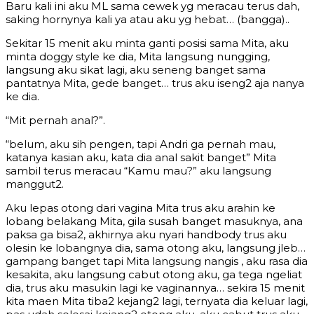
Baru kali ini aku ML sama cewek yg meracau terus dah,
saking hornynya kali ya atau aku yg hebat… (bangga)..
Sekitar 15 menit aku minta ganti posisi sama Mita, aku
minta doggy style ke dia, Mita langsung nungging,
langsung aku sikat lagi, aku seneng banget sama
pantatnya Mita, gede banget… trus aku iseng2 aja nanya
ke dia.
“Mit pernah anal?”.
“belum, aku sih pengen, tapi Andri ga pernah mau,
katanya kasian aku, kata dia anal sakit banget” Mita
sambil terus meracau “Kamu mau?” aku langsung
manggut2.
Aku lepas otong dari vagina Mita trus aku arahin ke
lobang belakang Mita, gila susah banget masuknya, ana
paksa ga bisa2, akhirnya aku nyari handbody trus aku
olesin ke lobangnya dia, sama otong aku, langsung jleb…
gampang banget tapi Mita langsung nangis , aku rasa dia
kesakita, aku langsung cabut otong aku, ga tega ngeliat
dia, trus aku masukin lagi ke vaginannya… sekira 15 menit
kita maen Mita tiba2 kejang2 lagi, ternyata dia keluar lagi,