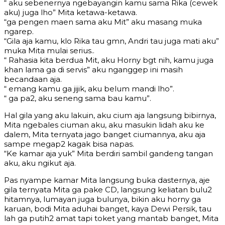
“ aku sebenernya ngebayangin kamu sama Rika (cewek
aku) juga lho” Mita ketawa-ketawa.
“ga pengen maen sama aku Mit” aku masang muka
ngarep.
“Gila aja kamu, klo Rika tau gmn, Andri tau juga mati aku”
muka Mita mulai serius..
“ Rahasia kita berdua Mit, aku Horny bgt nih, kamu juga
khan lama ga di servis” aku nganggep ini masih
becandaan aja.
“ emang kamu ga jijik, aku belum mandi lho”.
“ ga pa2, aku seneng sama bau kamu”.
Hal gila yang aku lakuin, aku cium aja langsung bibirnya,
Mita ngebales ciuman aku, aku masukin lidah aku ke
dalem, Mita ternyata jago banget ciumannya, aku aja
sampe megap2 kagak bisa napas.
“Ke kamar aja yuk” Mita berdiri sambil gandeng tangan
aku, aku ngikut aja.
Pas nyampe kamar Mita langsung buka dasternya, aje
gila ternyata Mita ga pake CD, langsung keliatan bulu2
hitamnya, lumayan juga bulunya, bikin aku horny ga
karuan, bodi Mita aduhai banget, kaya Dewi Persik, tau
lah ga putih2 amat tapi toket yang mantab banget, Mita