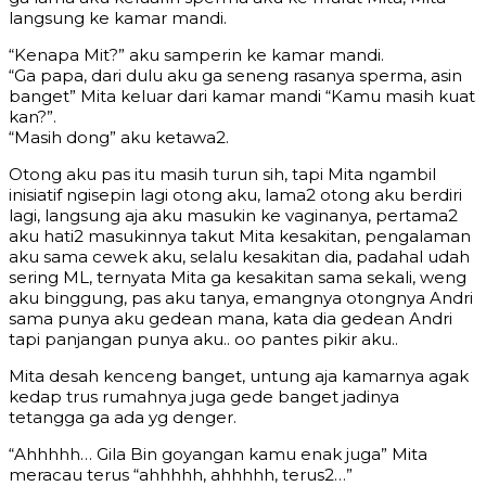
langsung ke kamar mandi.
“Kenapa Mit?” aku samperin ke kamar mandi.
“Ga papa, dari dulu aku ga seneng rasanya sperma, asin
banget” Mita keluar dari kamar mandi “Kamu masih kuat
kan?”.
“Masih dong” aku ketawa2.
Otong aku pas itu masih turun sih, tapi Mita ngambil
inisiatif ngisepin lagi otong aku, lama2 otong aku berdiri
lagi, langsung aja aku masukin ke vaginanya, pertama2
aku hati2 masukinnya takut Mita kesakitan, pengalaman
aku sama cewek aku, selalu kesakitan dia, padahal udah
sering ML, ternyata Mita ga kesakitan sama sekali, weng
aku binggung, pas aku tanya, emangnya otongnya Andri
sama punya aku gedean mana, kata dia gedean Andri
tapi panjangan punya aku.. oo pantes pikir aku..
Mita desah kenceng banget, untung aja kamarnya agak
kedap trus rumahnya juga gede banget jadinya
tetangga ga ada yg denger.
“Ahhhhh… Gila Bin goyangan kamu enak juga” Mita
meracau terus “ahhhhh, ahhhhh, terus2…”