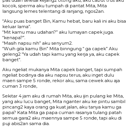
pas udah selesai kejang2 otong aku, aku cabut trus aku
kocok, sperma aku tumpah di pantat Mita, Mita
langsung lemes telentang di ranjang, ngos2an.
“Aku puas banget Bin, Kamu hebat, baru kali ini aku bisa
keluar lama”.
“Mit kamu mau udahan?” aku lumayan capek juga.
“kenapa?”.
“Masih napsu nih” aku senyum2.
“Wuih gila kamu Bin” Mita binngung “ ga capek” Aku
geleng2 “Ya udah tapi kamu yang kerja ya, aku capek
banget”.
Aku ngeliat mukanya Mita capek banget, tapi sumpah
ngeliat bodinya dia aku napsu terus, aku inget dulu
maen sampe 5 ronde, rekor aku, sama cewek aku aja
cuman 3 ronde,
Sekitar 4 jam aku di rumah Mita, aku ijin pulang ke Mita,
yang aku lucu banget, Mita nganter aku ke pintu sambil
pincang2 kaya orang ga kuat jalan, aku tanya kamu ga
papa? Kata Mita ga papa cuman rasanya tulang patah
semua gara2 aku maennya sampe 5 ronde, tapi aku di
puji abis2an sama dia.