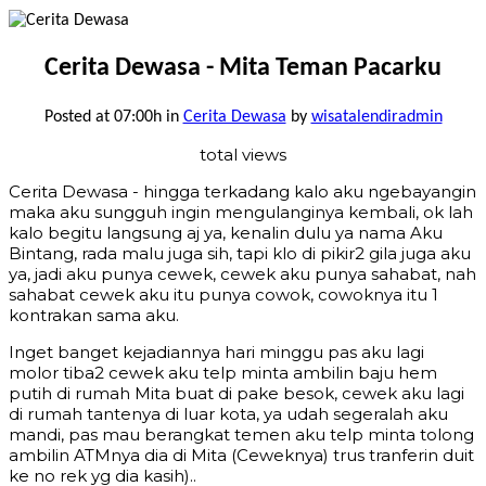
Cerita Dewasa - Mita Teman Pacarku
Posted at 07:00h
in
Cerita Dewasa
by
wisatalendiradmin
total views
Cerita Dewasa - hingga terkadang kalo aku ngebayangin
maka aku sungguh ingin mengulanginya kembali, ok lah
kalo begitu langsung aj ya, kenalin dulu ya nama Aku
Bintang, rada malu juga sih, tapi klo di pikir2 gila juga aku
ya, jadi aku punya cewek, cewek aku punya sahabat, nah
sahabat cewek aku itu punya cowok, cowoknya itu 1
kontrakan sama aku.
Inget banget kejadiannya hari minggu pas aku lagi
molor tiba2 cewek aku telp minta ambilin baju hem
putih di rumah Mita buat di pake besok, cewek aku lagi
di rumah tantenya di luar kota, ya udah segeralah aku
mandi, pas mau berangkat temen aku telp minta tolong
ambilin ATMnya dia di Mita (Ceweknya) trus tranferin duit
ke no rek yg dia kasih)..