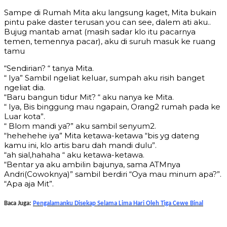
Sampe di Rumah Mita aku langsung kaget, Mita bukain
pintu pake daster terusan you can see, dalem ati aku..
Bujug mantab amat (masih sadar klo itu pacarnya
temen, temennya pacar), aku di suruh masuk ke ruang
tamu
“Sendirian? “ tanya Mita.
“ Iya” Sambil ngeliat keluar, sumpah aku risih banget
ngeliat dia.
“Baru bangun tidur Mit? “ aku nanya ke Mita.
“ Iya, Bis binggung mau ngapain, Orang2 rumah pada ke
Luar kota”.
“ Blom mandi ya?” aku sambil senyum2.
“hehehehe iya” Mita ketawa-ketawa “bis yg dateng
kamu ini, klo artis baru dah mandi dulu”.
“ah sial,hahaha “ aku ketawa-ketawa.
“Bentar ya aku ambilin bajunya, sama ATMnya
Andri(Cowoknya)” sambil berdiri “Oya mau minum apa?”.
“Apa aja Mit”.
Baca Juga:
Pengalamanku Disekap Selama Lima Hari Oleh Tiga Cewe Binal