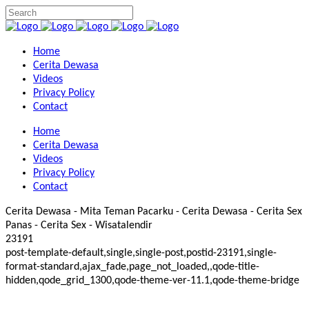
Home
Cerita Dewasa
Videos
Privacy Policy
Contact
Home
Cerita Dewasa
Videos
Privacy Policy
Contact
Cerita Dewasa - Mita Teman Pacarku - Cerita Dewasa - Cerita Sex
Panas - Cerita Sex - Wisatalendir
23191
post-template-default,single,single-post,postid-23191,single-
format-standard,ajax_fade,page_not_loaded,,qode-title-
hidden,qode_grid_1300,qode-theme-ver-11.1,qode-theme-bridge