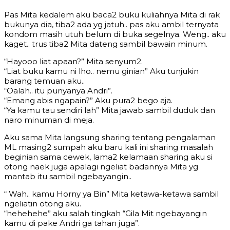
Pas Mita kedalem aku baca2 buku kuliahnya Mita di rak
bukunya dia, tiba2 ada yg jatuh.. pas aku ambil ternyata
kondom masih utuh belum di buka segelnya. Weng.. aku
kaget.. trus tiba2 Mita dateng sambil bawain minum.
“Hayooo liat apaan?” Mita senyum2.
“Liat buku kamu ni lho.. nemu ginian” Aku tunjukin
barang temuan aku..
“Oalah.. itu punyanya Andri”.
“Emang abis ngapain?” Aku pura2 bego aja.
“Ya kamu tau sendiri lah” Mita jawab sambil duduk dan
naro minuman di meja.
Aku sama Mita langsung sharing tentang pengalaman
ML masing2 sumpah aku baru kali ini sharing masalah
beginian sama cewek, lama2 kelamaan sharing aku si
otong naek juga apalagi ngeliat badannya Mita yg
mantab itu sambil ngebayangin..
“ Wah.. kamu Horny ya Bin” Mita ketawa-ketawa sambil
ngeliatin otong aku.
“hehehehe” aku salah tingkah “Gila Mit ngebayangin
kamu di pake Andri ga tahan juga”.