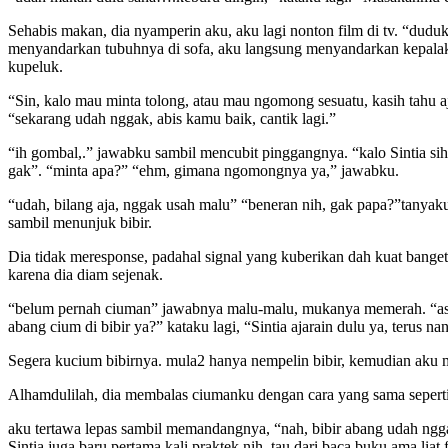
Sehabis makan, dia nyamperin aku, aku lagi nonton film di tv. “dudu
menyandarkan tubuhnya di sofa, aku langsung menyandarkan kepalaku
kupeluk.
“Sin, kalo mau minta tolong, atau mau ngomong sesuatu, kasih tahu 
“sekarang udah nggak, abis kamu baik, cantik lagi.”
“ih gombal,.” jawabku sambil mencubit pinggangnya. “kalo Sintia sih
gak”. “minta apa?” “ehm, gimana ngomongnya ya,” jawabku.
“udah, bilang aja, nggak usah malu” “beneran nih, gak papa?”tanyaku 
sambil menunjuk bibir.
Dia tidak meresponse, padahal signal yang kuberikan dah kuat bang
karena dia diam sejenak.
“belum pernah ciuman” jawabnya malu-malu, mukanya memerah. “astag
abang cium di bibir ya?” kataku lagi, “Sintia ajarain dulu ya, terus na
Segera kucium bibirnya. mula2 hanya nempelin bibir, kemudian aku m
Alhamdulilah, dia membalas ciumanku dengan cara yang sama sepert
aku tertawa lepas sambil memandangnya, “nah, bibir abang udah ngga
Sintia juga baru pertama kali praktek nih, tau dari baca buku ama lia