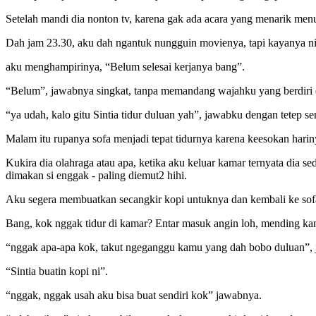
Setelah mandi dia nonton tv, karena gak ada acara yang menarik men
Dah jam 23.30, aku dah ngantuk nungguin movienya, tapi kayanya ni 
aku menghampirinya, “Belum selesai kerjanya bang”.
“Belum”, jawabnya singkat, tanpa memandang wajahku yang berdiri 
“ya udah, kalo gitu Sintia tidur duluan yah”, jawabku dengan tetep 
Malam itu rupanya sofa menjadi tepat tidurnya karena keesokan harin
Kukira dia olahraga atau apa, ketika aku keluar kamar ternyata dia s
dimakan si enggak - paling diemut2 hihi.
Aku segera membuatkan secangkir kopi untuknya dan kembali ke sofa
Bang, kok nggak tidur di kamar? Entar masuk angin loh, mending kan
“nggak apa-apa kok, takut ngeganggu kamu yang dah bobo duluan”, 
“Sintia buatin kopi ni”.
“nggak, nggak usah aku bisa buat sendiri kok” jawabnya.