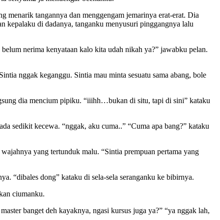
sung menarik tangannya dan menggengam jemarinya erat-erat. Dia
an kepalaku di dadanya, tanganku menyusuri pinggangnya lalu
 belum nerima kenyataan kalo kita udah nikah ya?” jawabku pelan.
 Sintia nggak keganggu. Sintia mau minta sesuatu sama abang, bole
sung dia mencium pipiku. “iiihh…bukan di situ, tapi di sini” kataku
nada sedikit kecewa. “nggak, aku cuma..” “Cuma apa bang?” kataku
t wajahnya yang tertunduk malu. “Sintia prempuan pertama yang
. “dibales dong” kataku di sela-sela seranganku ke bibirnya.
skan ciumanku.
master banget deh kayaknya, ngasi kursus juga ya?” “ya nggak lah,