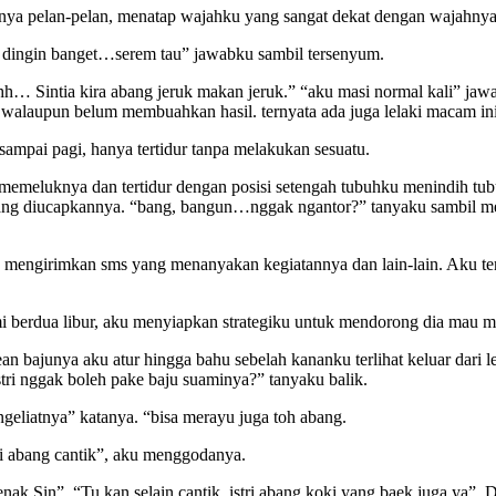
ya pelan-pelan, menatap wajahku yang sangat dekat dengan wajahnya,
g dingin banget…serem tau” jawabku sambil tersenyum.
hh… Sintia kira abang jeruk makan jeruk.” “aku masi normal kali” ja
li walaupun belum membuahkan hasil. ternyata ada juga lelaki macam ini
sampai pagi, hanya tertidur tanpa melakukan sesuatu.
memeluknya dan tertidur dengan posisi setengah tubuhku menindih tu
i yang diucapkannya. “bang, bangun…nggak ngantor?” tanyaku sambil 
saja mengirimkan sms yang menanyakan kegiatannya dan lain-lain. Aku 
i berdua libur, aku menyiapkan strategiku untuk mendorong dia mau 
bajunya aku atur hingga bahu sebelah kananku terlihat keluar dari le
tri nggak boleh pake baju suaminya?” tanyaku balik.
 ngeliatnya” katanya. “bisa merayu juga toh abang.
tri abang cantik”, aku menggodanya.
k Sin”. “Tu kan selain cantik, istri abang koki yang baek juga ya”.