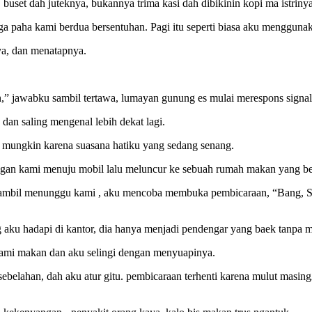
uset dah juteknya, bukannya trima kasi dah dibikinin kopi ma istriny
gga paha kami berdua bersentuhan. Pagi itu seperti biasa aku menggun
ya, dan menatapnya.
,” jawabku sambil tertawa, lumayan gunung es mulai merespons signal
dan saling mengenal lebih dekat lagi.
ngan mungkin karena suasana hatiku yang sedang senang.
ngan kami menuju mobil lalu meluncur ke sebuah rumah makan yang be
bil menunggu kami , aku mencoba membuka pembicaraan, “Bang, Sinti
g aku hadapi di kantor, dia hanya menjadi pendengar yang baek tanpa 
ami makan dan aku selingi dengan menyuapinya.
elahan, dah aku atur gitu. pembicaraan terhenti karena mulut masi