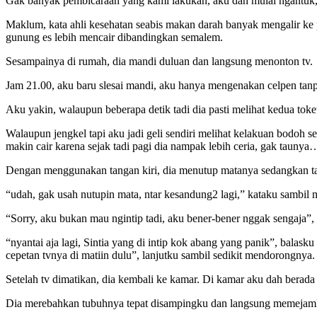
Gak banyak pembicaraan yang kami lakukan, aku dah mulai ngantuk, 
Maklum, kata ahli kesehatan seabis makan darah banyak mengalir ke
gunung es lebih mencair dibandingkan semalem.
Sesampainya di rumah, dia mandi duluan dan langsung menonton tv.
Jam 21.00, aku baru slesai mandi, aku hanya mengenakan celpen tanp
Aku yakin, walaupun beberapa detik tadi dia pasti melihat kedua tok
Walaupun jengkel tapi aku jadi geli sendiri melihat kelakuan bodoh s
makin cair karena sejak tadi pagi dia nampak lebih ceria, gak tauny
Dengan menggunakan tangan kiri, dia menutup matanya sedangkan ta
“udah, gak usah nutupin mata, ntar kesandung2 lagi,” kataku sambil
“Sorry, aku bukan mau ngintip tadi, aku bener-bener nggak sengaja”, 
“nyantai aja lagi, Sintia yang di intip kok abang yang panik”, balask
cepetan tvnya di matiin dulu”, lanjutku sambil sedikit mendorongnya
Setelah tv dimatikan, dia kembali ke kamar. Di kamar aku dah berada 
Dia merebahkan tubuhnya tepat disampingku dan langsung memejam