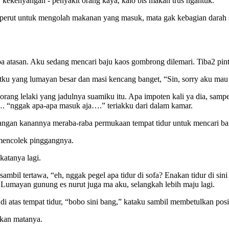
kekenyangan - penyakit orang kaya, kalo bis makan trus ngantuk.
 perut untuk mengolah makanan yang masuk, mata gak kebagian darah 
a atasan. Aku sedang mencari baju kaos gombrong dilemari. Tiba2 pint
etku yang lumayan besar dan masi kencang banget, “Sin, sorry aku mau 
eorang lelaki yang jadulnya suamiku itu. Apa impoten kali ya dia, samp
a…. “nggak apa-apa masuk aja….” teriakku dari dalam kamar.
ngan kanannya meraba-raba permukaan tempat tidur untuk mencari ban
 mencolek pinggangnya.
katanya lagi.
u sambil tertawa, “eh, nggak pegel apa tidur di sofa? Enakan tidur di s
. Lumayan gunung es nurut juga ma aku, selangkah lebih maju lagi.
di atas tempat tidur, “bobo sini bang,” kataku sambil membetulkan pos
kan matanya.