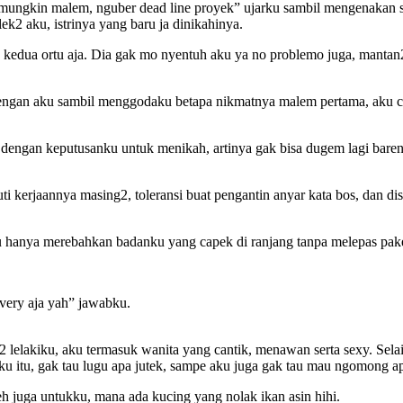
a mungkin malem, nguber dead line proyek” ujarku sambil mengenakan s
k2 aku, istrinya yang baru ja dinikahinya.
kedua ortu aja. Dia gak mo nyentuh aku ya no problemo juga, mantan2
 dengan aku sambil menggodaku betapa nikmatnya malem pertama, aku c
a dengan keputusanku untuk menikah, artinya gak bisa dugem lagi bare
i kerjaannya masing2, toleransi buat pengantin anyar kata bos, dan d
u hanya merebahkan badanku yang capek di ranjang tanpa melepas pak
ivery aja yah” jawabku.
lelakiku, aku termasuk wanita yang cantik, menawan serta sexy. Sel
ku itu, gak tau lugu apa jutek, sampe aku juga gak tau mau ngomong a
juga untukku, mana ada kucing yang nolak ikan asin hihi.