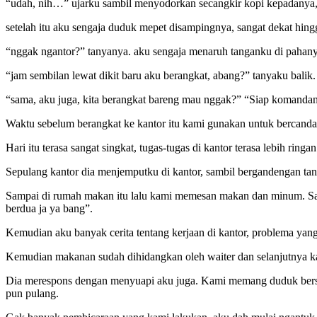
“udah, nih…” ujarku sambil menyodorkan secangkir kopi kepadanya, b
setelah itu aku sengaja duduk mepet disampingnya, sangat dekat hin
“nggak ngantor?” tanyanya. aku sengaja menaruh tanganku di pahan
“jam sembilan lewat dikit baru aku berangkat, abang?” tanyaku balik.
“sama, aku juga, kita berangkat bareng mau nggak?” “Siap komandan
Waktu sebelum berangkat ke kantor itu kami gunakan untuk bercanda 
Hari itu terasa sangat singkat, tugas-tugas di kantor terasa lebih ri
Sepulang kantor dia menjemputku di kantor, sambil bergandengan ta
Sampai di rumah makan itu lalu kami memesan makan dan minum. Sam
berdua ja ya bang”.
Kemudian aku banyak cerita tentang kerjaan di kantor, problema yan
Kemudian makanan sudah dihidangkan oleh waiter dan selanjutnya k
Dia merespons dengan menyuapi aku juga. Kami memang duduk berseb
pun pulang.