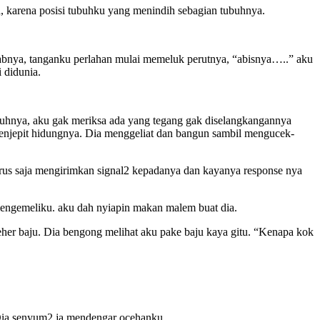
 karena posisi tubuhku yang menindih sebagian tubuhnya.
wabnya, tanganku perlahan mulai memeluk perutnya, “abisnya…..” aku
 didunia.
buhnya, aku gak meriksa ada yang tegang gak diselangkangannya
menjepit hidungnya. Dia menggeliat dan bangun sambil mengucek-
terus saja mengirimkan signal2 kepadanya dan kayanya response nya
mengemeliku. aku dah nyiapin makan malem buat dia.
her baju. Dia bengong melihat aku pake baju kaya gitu. “Kenapa kok
 Dia senyum2 ja mendengar ocehanku.