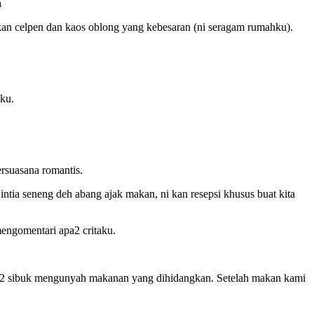
a
akan celpen dan kaos oblong yang kebesaran (ni seragam rumahku).
ku.
rsuasana romantis.
a seneng deh abang ajak makan, ni kan resepsi khusus buat kita
mengomentari apa2 critaku.
ng2 sibuk mengunyah makanan yang dihidangkan. Setelah makan kami