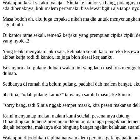
Walaupun kesal ya aku iya aja. “Sintia ke kantor ya bang, pulangny
ada dibenaknya, kok malem pertamaku bisa lewat bgitu aja tanpa nyole
Masa bodoh ah, aku juga terpaksa nikah ma dia untuk menyenangkan 
signal hihi.
Di kantor rame sekali, temen2 kerjaku yang prempuan cipika cipiki
yang nyolek2.
Yang lelaki menyalami aku saja, kelihatan sekali kalo mereka kecew
akibat kerja rodi di kantor, itu juga blon slesai kerjaanku.
Bos nyuru aku pulang duluan walau tim yang laen masi trus menggelut
duluan.
Setibanya di rumah dia belum pulang, padahal dah malem banget. ak
tiba tiba, “udah pulang kamu?” tanyanya sambil masuk ke kamar.
“sorry bang, tadi Sintia nggak sempet masak, kita pesen makanan del
Kami menyantap makan malam kami setelah pesenannya dateng.
Dibandingkan temen2 prempuan dikantor, dan juga pengakuan temen2 
diajak bercerita, makanya aku bingung banget ngeliat kelakuan suami
Walaupun dijodohkan tapi namanya malem pertama gak ngapa2in aneh 