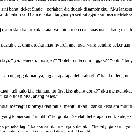
k sini bang, deket Sintia”. perlahan dia duduk disampingku. Aku lang
 di bahunya. Dia menaikan tangannya sedikit agar aku bisa meletakk
aja, aku siap bantu kok” katanya untuk memecah suasana. “abang masih
 pasrah aja, orang tuaku mau nyuruh apa juga, yang penting pekerjaan
lagi. “iya, beneran, trus apa?” “boleh minta cium nggak?” “ooh..” lang
et. “abang nggak mau ya, nggak apa-apa deh kalo gitu” kataku dengan 
a, jadi kalo kita ciuman, itu first kiss abang dong?” aku mengangka
nti kalo udah bisa, abang bales.”
ulai memagut bibirnya dan mulai menjulurkan lidahku kedalam mulutnya
i yang kuajarkan. “mmhhh” lenguhku. Setelah beberapa menit, kulepa
k perjaka lagi.” kataku sambil menepuk dadaku. “hebat juga kamu ya, 
t film bokep, ternyata rasanya dahsyat yah” jawabku.