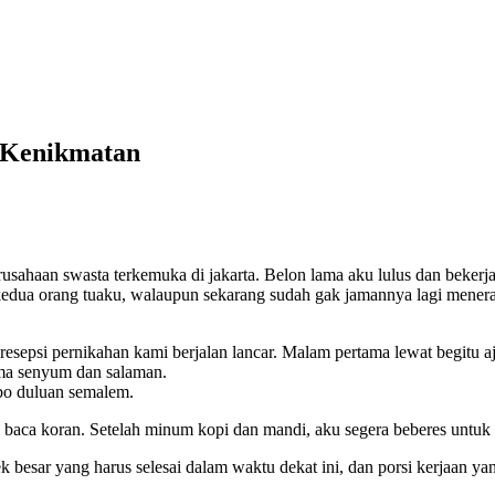
 Kenikmatan
 perusahaan swasta terkemuka di jakarta. Belon lama aku lulus dan bek
 kedua orang tuaku, walaupun sekarang sudah gak jamannya lagi mener
ku. resepsi pernikahan kami berjalan lancar. Malam pertama lewat begit
uma senyum dan salaman.
bo duluan semalem.
i baca koran. Setelah minum kopi dan mandi, aku segera beberes untuk
besar yang harus selesai dalam waktu dekat ini, dan porsi kerjaan yan