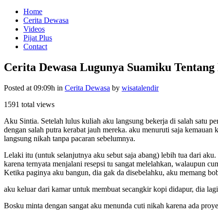
Home
Cerita Dewasa
Videos
Pijat Plus
Contact
Cerita Dewasa Lugunya Suamiku Tentang
Posted at 09:09h
in
Cerita Dewasa
by
wisatalendir
1591 total views
Aku Sintia. Setelah lulus kuliah aku langsung bekerja di salah satu
dengan salah putra kerabat jauh mereka. aku menuruti saja kemauan
langsung nikah tanpa pacaran sebelumnya.
Lelaki itu (untuk selanjutnya aku sebut saja abang) lebih tua dari a
karena ternyata menjalani resepsi tu sangat melelahkan, walaupun c
Ketika paginya aku bangun, dia gak da disebelahku, aku memang bo
aku keluar dari kamar untuk membuat secangkir kopi didapur, dia lag
Bosku minta dengan sangat aku menunda cuti nikah karena ada proyek 