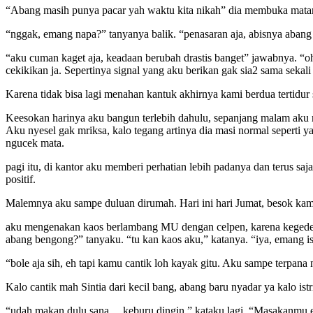
“Abang masih punya pacar yah waktu kita nikah” dia membuka matan
“nggak, emang napa?” tanyanya balik. “penasaran aja, abisnya aban
“aku cuman kaget aja, keadaan berubah drastis banget” jawabnya. “o
cekikikan ja. Sepertinya signal yang aku berikan gak sia2 sama seka
Karena tidak bisa lagi menahan kantuk akhirnya kami berdua tertidur 
Keesokan harinya aku bangun terlebih dahulu, sepanjang malam aku 
Aku nyesel gak mriksa, kalo tegang artinya dia masi normal sepert
ngucek mata.
pagi itu, di kantor aku memberi perhatian lebih padanya dan terus 
positif.
Malemnya aku sampe duluan dirumah. Hari ini hari Jumat, besok kam
aku mengenakan kaos berlambang MU dengan celpen, karena kegedean 
abang bengong?” tanyaku. “tu kan kaos aku,” katanya. “iya, emang is
“bole aja sih, eh tapi kamu cantik loh kayak gitu. Aku sampe terpana
Kalo cantik mah Sintia dari kecil bang, abang baru nyadar ya kalo is
“udah makan dulu sana….keburu dingin,” kataku lagi. “Masakanmu ena