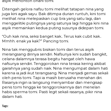
asyik menonton onani tomi.
Ditengah gelora nafsu tomi melihat tatapan nina yang
juga kini agak sayu. Bak ditimpa durian runtuh, kini tomi
melihat nina melepaskan cup bra yang satu lagi, dan
menggelitiki putingnya yang satunya lagi hingga kini nina
asyik memainkan kedua puting susunya didepan tomi.
“Ouh kak nina, seksi banget kak.. Terus kak cubit kak..
Mmhh. enak ya kak?” Pancing tomi.
Nina tak menggubris bisikan tomi dan terus asyik
merangsang dirinya sendiri. Nafsunya kini sudah bangkit,
celana dalamnya terasa begitu hangat oleh hawa
nafsunya sendiri. Tenggorokan nina terasa kering akibat
gairahnya yang sudah naik. Nina mengumpat dalam hati
karena ia jadi ikut terangsang. Nina menjadi gemas sekali
oleh penis tomi. Tapi ia masih berusaha menahan diri.
Rasanya ingin ia langsung menyambar dan mengisap
penis tomi hingga ke tenggorokannya dan menelan
habis sperma tomi. Pasti legit sekali rasanya, pikir nina
dalam hati.
Tags: