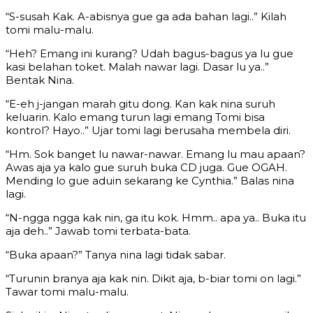
“S-susah Kak. A-abisnya gue ga ada bahan lagi..” Kilah
tomi malu-malu.
“Heh? Emang ini kurang? Udah bagus-bagus ya lu gue
kasi belahan toket. Malah nawar lagi. Dasar lu ya..”
Bentak Nina.
“E-eh j-jangan marah gitu dong. Kan kak nina suruh
keluarin. Kalo emang turun lagi emang Tomi bisa
kontrol? Hayo..” Ujar tomi lagi berusaha membela diri.
“Hm. Sok banget lu nawar-nawar. Emang lu mau apaan?
Awas aja ya kalo gue suruh buka CD juga. Gue OGAH.
Mending lo gue aduin sekarang ke Cynthia.” Balas nina
lagi.
“N-ngga ngga kak nin, ga itu kok. Hmm.. apa ya.. Buka itu
aja deh..” Jawab tomi terbata-bata.
“Buka apaan?” Tanya nina lagi tidak sabar.
“Turunin branya aja kak nin. Dikit aja, b-biar tomi on lagi.”
Tawar tomi malu-malu.