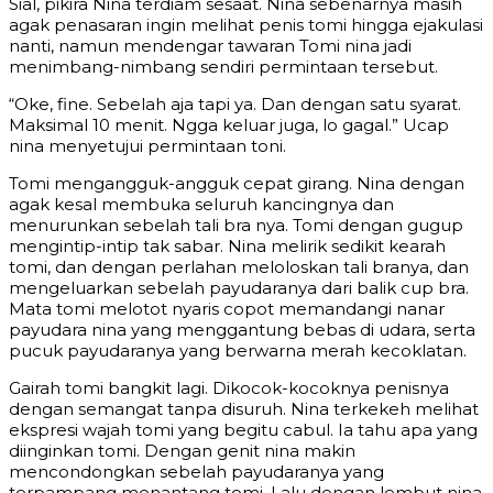
Sial, pikira Nina terdiam sesaat. Nina sebenarnya masih
agak penasaran ingin melihat penis tomi hingga ejakulasi
nanti, namun mendengar tawaran Tomi nina jadi
menimbang-nimbang sendiri permintaan tersebut.
“Oke, fine. Sebelah aja tapi ya. Dan dengan satu syarat.
Maksimal 10 menit. Ngga keluar juga, lo gagal.” Ucap
nina menyetujui permintaan toni.
Tomi mengangguk-angguk cepat girang. Nina dengan
agak kesal membuka seluruh kancingnya dan
menurunkan sebelah tali bra nya. Tomi dengan gugup
mengintip-intip tak sabar. Nina melirik sedikit kearah
tomi, dan dengan perlahan meloloskan tali branya, dan
mengeluarkan sebelah payudaranya dari balik cup bra.
Mata tomi melotot nyaris copot memandangi nanar
payudara nina yang menggantung bebas di udara, serta
pucuk payudaranya yang berwarna merah kecoklatan.
Gairah tomi bangkit lagi. Dikocok-kocoknya penisnya
dengan semangat tanpa disuruh. Nina terkekeh melihat
ekspresi wajah tomi yang begitu cabul. Ia tahu apa yang
diinginkan tomi. Dengan genit nina makin
mencondongkan sebelah payudaranya yang
terpampang menantang tomi. Lalu dengan lembut nina