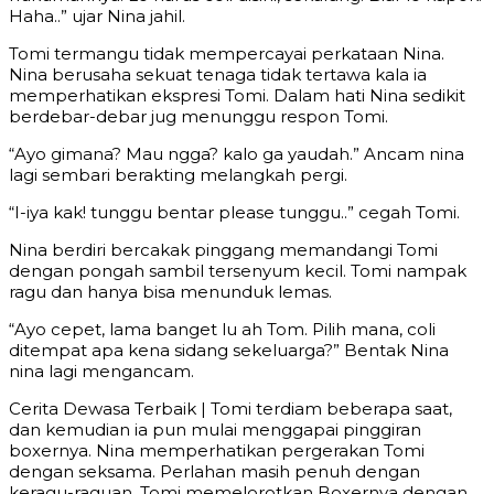
Haha..” ujar Nina jahil.
Tomi termangu tidak mempercayai perkataan Nina.
Nina berusaha sekuat tenaga tidak tertawa kala ia
memperhatikan ekspresi Tomi. Dalam hati Nina sedikit
berdebar-debar jug menunggu respon Tomi.
“Ayo gimana? Mau ngga? kalo ga yaudah.” Ancam nina
lagi sembari berakting melangkah pergi.
“I-iya kak! tunggu bentar please tunggu..” cegah Tomi.
Nina berdiri bercakak pinggang memandangi Tomi
dengan pongah sambil tersenyum kecil. Tomi nampak
ragu dan hanya bisa menunduk lemas.
“Ayo cepet, lama banget lu ah Tom. Pilih mana, coli
ditempat apa kena sidang sekeluarga?” Bentak Nina
nina lagi mengancam.
Cerita Dewasa Terbaik | Tomi terdiam beberapa saat,
dan kemudian ia pun mulai menggapai pinggiran
boxernya. Nina memperhatikan pergerakan Tomi
dengan seksama. Perlahan masih penuh dengan
keragu-raguan, Tomi memelorotkan Boxernya dengan