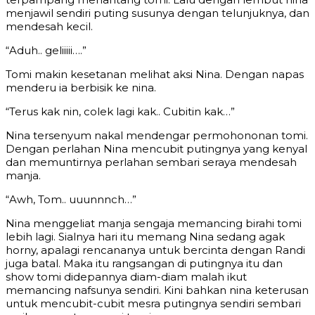
menjawil sendiri puting susunya dengan telunjuknya, dan
mendesah kecil.
“Aduh.. geliiiii….”
Tomi makin kesetanan melihat aksi Nina. Dengan napas
menderu ia berbisik ke nina.
“Terus kak nin, colek lagi kak.. Cubitin kak…”
Nina tersenyum nakal mendengar permohononan tomi.
Dengan perlahan Nina mencubit putingnya yang kenyal
dan memuntirnya perlahan sembari seraya mendesah
manja.
“Awh, Tom.. uuunnnch…”
Nina menggeliat manja sengaja memancing birahi tomi
lebih lagi. Sialnya hari itu memang Nina sedang agak
horny, apalagi rencananya untuk bercinta dengan Randi
juga batal. Maka itu rangsangan di putingnya itu dan
show tomi didepannya diam-diam malah ikut
memancing nafsunya sendiri. Kini bahkan nina keterusan
untuk mencubit-cubit mesra putingnya sendiri sembari