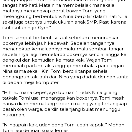
sangat hati-hati. Mata nina membelalak manakala
matanya menangkap perut bawah Tomi yang
melengkung berbentuk V. Nina berpikir dalam hati “Gila
seksi juga ototnya untuk ukuran anak SMP. Pasti karena
ikut-ikutan nge-Gym.”
Tomi sempat berhenti sesaat sebelum menurunkan
boxernya lebih jauh kebawah. Sebelah tangannya
menangkup kemaluannya malu-malu sembari tangan
sebelahnya lagi memeloroti boxernya sendiri hingga ke
dengkul dan kemudian ke mata kaki. Wajah Tomi
memerah padam tak sanggup membalas pandangan
Nina sama sekali. Kini Tomi berdiri tanpa sehelai
benangpun tak jauh dari Nina yang duduk dengan santai
di depan meja komputer.
“Hihihi.. mana cepet, ayo buruan.” Pekik Nina girang
tatkala Tomi usai menanggalkan boxernya. Tomi masih
hanya diam mematung seperti maling yang tertangkap
basah oleh warga, berdiri telanjang bulat menunggu
hukuman.
“N-ngapain kak, udah dong Tomi udah kapok..” Mohon
Tomi lagi dengan suara lemas.