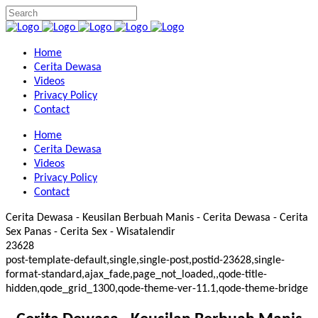
Home
Cerita Dewasa
Videos
Privacy Policy
Contact
Home
Cerita Dewasa
Videos
Privacy Policy
Contact
Cerita Dewasa - Keusilan Berbuah Manis - Cerita Dewasa - Cerita
Sex Panas - Cerita Sex - Wisatalendir
23628
post-template-default,single,single-post,postid-23628,single-
format-standard,ajax_fade,page_not_loaded,,qode-title-
hidden,qode_grid_1300,qode-theme-ver-11.1,qode-theme-bridge