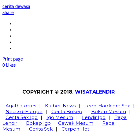
cerita dewasa
Share
Print page
0
Likes
COPYRIGHT © 2018.
WISATALENDIR
Agathatorres
|
Kluber-News
|
Teen-Hardcore Sex
|
Neccsd-Europe
|
Cerita Bokep
|
Bokep Mesum
|
Cerita Sex Igo
|
Igo Mesum
|
Lendir Igo
|
Papa
Lendir
|
Bokep Igo
Cewek Mesum
|
Papa
Mesum
|
Cerita Sek
|
Cerpen Hot
|