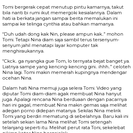
Tomi bergerak cepat menutup pintu kamarnya, takut
bila nanti bi rumi ikut memergoki kesialannya. Dalam
hati ia berkata jangan sampai berita memalukan ini
sampai ke telinga cynthia atau bahkan mamanya.
“Duh udah dong kak Nin, please ampun kak..” mohon
Tomi. Tetapi Nina diam saja sambil terus tersenyum-
senyum jahil menatapi layar komputer tak
menghiraukannya.
“Ckck.. ga nyangka gue Tom, lo ternyata bejat banget ya.
Liatnya sampe yang kencing-kencing gini.. ihhh..” celoteh
Nina lagi. Tomi makin memerah kupingnya mendengar
ocehan Nina.
Dalam hati Nina memuji juga selera Tomi. Video yang
diputar Tomi diam-diam agak membuat Nina hanyut
juga. Apalagi rencana Nina berduaan dengan pacarnya
hari ini gagal, membuat Nina makin gemas saja melihat
adegan porno didepan matanya. Sekilas Nina melirik
Tomi yang berdiri mematung di sebelahnya. Baru kali ini
setelah sekian lama Nina melihat Tomi setengah
telanjang seperti itu. Melihat perut rata Toni, sekelebat