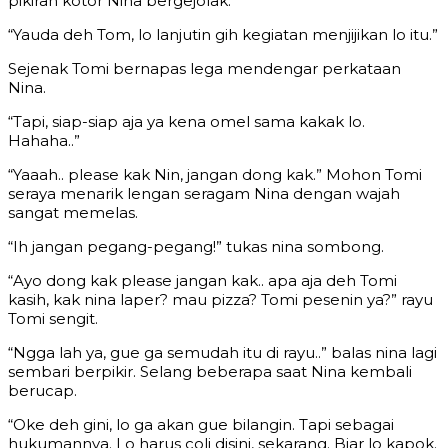
pikiran kotor Nina bergejolak.
“Yauda deh Tom, lo lanjutin gih kegiatan menjijikan lo itu.”
Sejenak Tomi bernapas lega mendengar perkataan
Nina.
“Tapi, siap-siap aja ya kena omel sama kakak lo.
Hahaha..”
“Yaaah.. please kak Nin, jangan dong kak.” Mohon Tomi
seraya menarik lengan seragam Nina dengan wajah
sangat memelas.
“Ih jangan pegang-pegang!” tukas nina sombong.
“Ayo dong kak please jangan kak.. apa aja deh Tomi
kasih, kak nina laper? mau pizza? Tomi pesenin ya?” rayu
Tomi sengit.
“Ngga lah ya, gue ga semudah itu di rayu..” balas nina lagi
sembari berpikir. Selang beberapa saat Nina kembali
berucap.
“Oke deh gini, lo ga akan gue bilangin. Tapi sebagai
hukumannya. Lo harus coli disini, sekarang. Biar lo kapok.