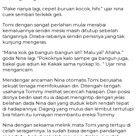
“Pake nanya lagi, cepet buruan kocok, hihi.” ujar nina
cuek sembari terkikik geli.
Tomi dengan sangat perlahan mulai merabai
kemaluannya sendiri meski masih ditutup sebelah
tangannya. Diraba-rabainya sendiri penisnya yang tak
kunjung mengeras.
“Mana kok ga bangun-bangun sih? Malu ya? Ahaha..”
goda Nina lagi. “Pokoknya kalo sampe ga bangun juga,
bakal gue aduin ke Kakak sama nyokap lo.. “ Ujar nina
mengancam.
Mendengar ancaman Nina otomatis Tomi berusaha
sekuat tenaga memfokuskan diri. Ditengah-tengah
usahanya Tommy melihat secercah harapan. Dari posisi
dirinya bediri saat itu ia dapat mengintip dengan jelas
belahan dada Nina dari yang duduk lebih rendah tepat
di hadapannya. Daging yang mulus dan lembut tertutupi
bra hitam itu lumayan membantu ereksi Tommy.
Nina dengan seksama melirik mata Tomi yang tertuju di
celah seragamnya. Ia sudah biasa dengan pandangan