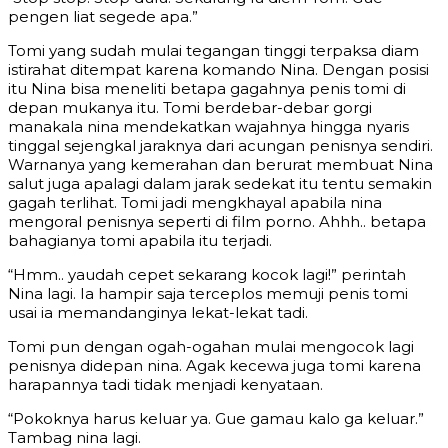
pengen liat segede apa.”
Tomi yang sudah mulai tegangan tinggi terpaksa diam
istirahat ditempat karena komando Nina. Dengan posisi
itu Nina bisa meneliti betapa gagahnya penis tomi di
depan mukanya itu. Tomi berdebar-debar gorgi
manakala nina mendekatkan wajahnya hingga nyaris
tinggal sejengkal jaraknya dari acungan penisnya sendiri.
Warnanya yang kemerahan dan berurat membuat Nina
salut juga apalagi dalam jarak sedekat itu tentu semakin
gagah terlihat. Tomi jadi mengkhayal apabila nina
mengoral penisnya seperti di film porno. Ahhh.. betapa
bahagianya tomi apabila itu terjadi.
“Hmm.. yaudah cepet sekarang kocok lagi!” perintah
Nina lagi. Ia hampir saja terceplos memuji penis tomi
usai ia memandanginya lekat-lekat tadi.
Tomi pun dengan ogah-ogahan mulai mengocok lagi
penisnya didepan nina. Agak kecewa juga tomi karena
harapannya tadi tidak menjadi kenyataan.
“Pokoknya harus keluar ya. Gue gamau kalo ga keluar.”
Tambag nina lagi.