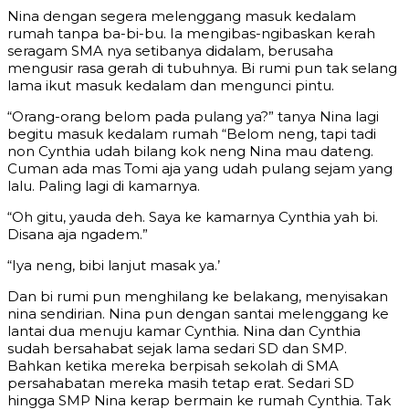
Nina dengan segera melenggang masuk kedalam
rumah tanpa ba-bi-bu. Ia mengibas-ngibaskan kerah
seragam SMA nya setibanya didalam, berusaha
mengusir rasa gerah di tubuhnya. Bi rumi pun tak selang
lama ikut masuk kedalam dan mengunci pintu.
“Orang-orang belom pada pulang ya?” tanya Nina lagi
begitu masuk kedalam rumah “Belom neng, tapi tadi
non Cynthia udah bilang kok neng Nina mau dateng.
Cuman ada mas Tomi aja yang udah pulang sejam yang
lalu. Paling lagi di kamarnya.
“Oh gitu, yauda deh. Saya ke kamarnya Cynthia yah bi.
Disana aja ngadem.”
“Iya neng, bibi lanjut masak ya.’
Dan bi rumi pun menghilang ke belakang, menyisakan
nina sendirian. Nina pun dengan santai melenggang ke
lantai dua menuju kamar Cynthia. Nina dan Cynthia
sudah bersahabat sejak lama sedari SD dan SMP.
Bahkan ketika mereka berpisah sekolah di SMA
persahabatan mereka masih tetap erat. Sedari SD
hingga SMP Nina kerap bermain ke rumah Cynthia. Tak