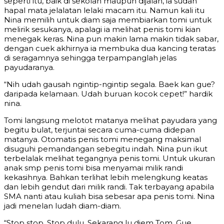
seperti itu, baik di sekolah maupun dijalan, ia sudah
hapal mata jelalatan lelaki macam itu. Namun kali itu
Nina memilih untuk diam saja membiarkan tomi untuk
melirik sesukanya, apalagi ia melihat penis tomi kian
menegak keras. Nina pun makin lama makin tidak sabar,
dengan cuek akhirnya ia membuka dua kancing teratas
di seragamnya sehingga terpampanglah jelas
payudaranya.
“Nih udah gausah ngintip-ngintip segala. Baek kan gue?
daripada kelamaan. Udah buruan kocok cepet!” hardik
nina.
Tomi langsung melotot matanya melihat payudara yang
begitu bulat, terjuntai secara cuma-cuma didepan
matanya. Otomatis penis tomi menegang maksimal
disuguhi pemandangan sebegitu indah. Nina pun ikut
terbelalak melihat tegangnya penis tomi. Untuk ukuran
anak smp penis tomi bisa menyamai milik randi
kekasihnya. Bahkan terlihat lebih melengkung keatas
dan lebih gendut dari milik randi. Tak terbayang apabila
SMA nanti atau kuliah bisa sebesar apa penis tomi. Nina
jadi menelan ludah diam-diam.
“Stop stop. Stop dulu. Sekarang lu diem Tom. Gue