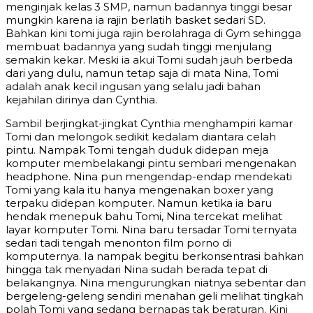
menginjak kelas 3 SMP, namun badannya tinggi besar
mungkin karena ia rajin berlatih basket sedari SD.
Bahkan kini tomi juga rajin berolahraga di Gym sehingga
membuat badannya yang sudah tinggi menjulang
semakin kekar. Meski ia akui Tomi sudah jauh berbeda
dari yang dulu, namun tetap saja di mata Nina, Tomi
adalah anak kecil ingusan yang selalu jadi bahan
kejahilan dirinya dan Cynthia.
Sambil berjingkat-jingkat Cynthia menghampiri kamar
Tomi dan melongok sedikit kedalam diantara celah
pintu. Nampak Tomi tengah duduk didepan meja
komputer membelakangi pintu sembari mengenakan
headphone. Nina pun mengendap-endap mendekati
Tomi yang kala itu hanya mengenakan boxer yang
terpaku didepan komputer. Namun ketika ia baru
hendak menepuk bahu Tomi, Nina tercekat melihat
layar komputer Tomi. Nina baru tersadar Tomi ternyata
sedari tadi tengah menonton film porno di
komputernya. Ia nampak begitu berkonsentrasi bahkan
hingga tak menyadari Nina sudah berada tepat di
belakangnya. Nina mengurungkan niatnya sebentar dan
bergeleng-geleng sendiri menahan geli melihat tingkah
polah Tomi yang sedang bernapas tak beraturan. Kini