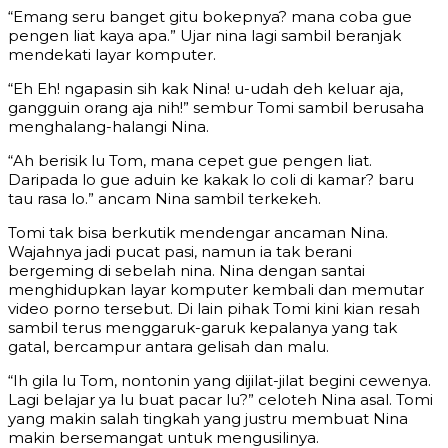
“Emang seru banget gitu bokepnya? mana coba gue
pengen liat kaya apa.” Ujar nina lagi sambil beranjak
mendekati layar komputer.
“Eh Eh! ngapasin sih kak Nina! u-udah deh keluar aja,
gangguin orang aja nih!” sembur Tomi sambil berusaha
menghalang-halangi Nina.
“Ah berisik lu Tom, mana cepet gue pengen liat.
Daripada lo gue aduin ke kakak lo coli di kamar? baru
tau rasa lo.” ancam Nina sambil terkekeh.
Tomi tak bisa berkutik mendengar ancaman Nina.
Wajahnya jadi pucat pasi, namun ia tak berani
bergeming di sebelah nina. Nina dengan santai
menghidupkan layar komputer kembali dan memutar
video porno tersebut. Di lain pihak Tomi kini kian resah
sambil terus menggaruk-garuk kepalanya yang tak
gatal, bercampur antara gelisah dan malu.
“Ih gila lu Tom, nontonin yang dijilat-jilat begini cewenya.
Lagi belajar ya lu buat pacar lu?” celoteh Nina asal. Tomi
yang makin salah tingkah yang justru membuat Nina
makin bersemangat untuk mengusilinya.