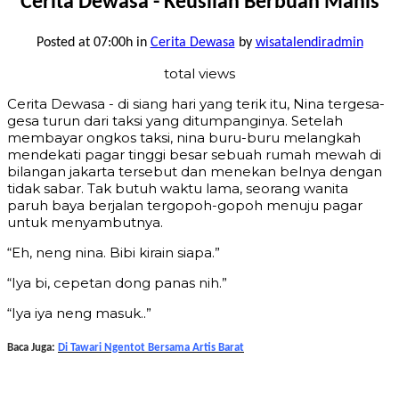
Cerita Dewasa - Keusilan Berbuah Manis
Posted at 07:00h
in
Cerita Dewasa
by
wisatalendiradmin
total views
Cerita Dewasa - di siang hari yang terik itu, Nina tergesa-
gesa turun dari taksi yang ditumpanginya. Setelah
membayar ongkos taksi, nina buru-buru melangkah
mendekati pagar tinggi besar sebuah rumah mewah di
bilangan jakarta tersebut dan menekan belnya dengan
tidak sabar. Tak butuh waktu lama, seorang wanita
paruh baya berjalan tergopoh-gopoh menuju pagar
untuk menyambutnya.
“Eh, neng nina. Bibi kirain siapa.”
“Iya bi, cepetan dong panas nih.”
“Iya iya neng masuk..”
Baca Juga:
Di Tawari Ngentot Bersama Artis Barat