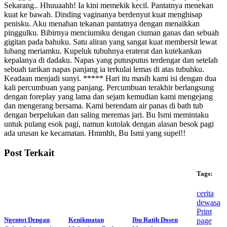
Post Terkait
Tags:
cerita
dewasa
Print
Ngentot Dengan
Kenikmatan
Ibu Ratih Dosen
page