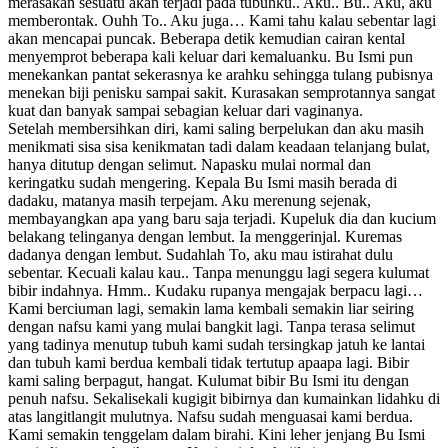
merasakan sesuatu akan terjadi pada tubuhku.. Aku.. Bu.. Aku, aku
memberontak. Ouhh To.. Aku juga… Kami tahu kalau sebentar lagi
akan mencapai puncak. Beberapa detik kemudian cairan kental
menyemprot beberapa kali keluar dari kemaluanku. Bu Ismi pun
menekankan pantat sekerasnya ke arahku sehingga tulang pubisnya
menekan biji penisku sampai sakit. Kurasakan semprotannya sangat
kuat dan banyak sampai sebagian keluar dari vaginanya.
Setelah membersihkan diri, kami saling berpelukan dan aku masih menikmati sisa sisa kenikmatan tadi dalam keadaan telanjang bulat, hanya ditutup dengan selimut. Napasku mulai normal dan keringatku sudah mengering. Kepala Bu Ismi masih berada di dadaku, matanya masih terpejam. Aku merenung sejenak, membayangkan apa yang baru saja terjadi. Kupeluk dia dan kucium belakang telinganya dengan lembut. Ia menggerinjal. Kuremas dadanya dengan lembut. Sudahlah To, aku mau istirahat dulu sebentar. Kecuali kalau kau.. Tanpa menunggu lagi segera kulumat bibir indahnya. Hmm.. Kudaku rupanya mengajak berpacu lagi… Kami berciuman lagi, semakin lama kembali semakin liar seiring dengan nafsu kami yang mulai bangkit lagi. Tanpa terasa selimut yang tadinya menutup tubuh kami sudah tersingkap jatuh ke lantai dan tubuh kami berdua kembali tidak tertutup apaapa lagi. Bibir kami saling berpagut, hangat. Kulumat bibir Bu Ismi itu dengan penuh nafsu. Sekalisekali kugigit bibirnya dan kumainkan lidahku di atas langitlangit mulutnya. Nafsu sudah menguasai kami berdua. Kami semakin tenggelam dalam birahi. Kini leher jenjang Bu Ismi menjadi sasaran berikutnya. Kuciumi dan kujilati sepuasnya. Hampir saja kugigit lehernya itu, kalau tidak diingatkan oleh Bu Ismi. Jangan To.. Nanti kelihatan orang, bisiknya. Kupandangi tubuh indah itu sesaat. Lidahku tahutahu sudah memainkan puting payudara yang berwarna coklat muda dan keras itu. Pelanpelan kaki kanannya ku angkat dan kuletakkan di atas perutku. Dalam posisi telentang berdampingan jari kiriku memainkan bulubulu halus di sekitar vaginanya, kemudian merambat menggesekgesek lipatan pahanya. Pinggangnya terangkat dan bergerakgerak tidak beraturan. Kudengar Bu Ismi melenguhlenguh tanda terangsang. Ahh.. Ouuhgh.. Sedaap.. Sshh.. Nikkmaatt.. Terusskan… Kakinya kuturunkan dan dengan penuh nafsu serangan kuteruskan. Lidahku sudah berada di lipatan pahanya, menggantikan jariku tadi. Kudekatkan hidungku ke sela pahanya. Sekilas tercium bau segar yang khas. Akhirnya kuserang bibir vaginanya yang sudah mulai basah. Kujilatjilat sambil sesekali menjepit bagian dalam bibir vaginanya itu dengan kedua bibirku. Dengan sentuhan ringan tanganku sesekali memainkan daging kecil sebesar biji kacang tanah. Rupanya seranganku membuahkan hasil. Bu Ismi bergetar keras dan mulai meracau. Hmm.. Sshh.. Ngghh.. Akhh. Aku juga mau To, berputar.. Berputar. Tangannya kemudian memegang kepalaku, meraih pinggang dan menangkap kakiku dan memutarnya ke arah mukanya. Kuikuti saja kemauannya. Kami berbaring berlawanan arah. Aku tengkurap diatas tubuhnya. Selangkanganku berada di atas mulutnya dan sebaliknya sambil kamiterus melakukan stimulasi di sekitar paha. Ia langsung melahap penisku sampai habis. Diisapisap, dikocokkocok dan dijilati sampai puas. Gantian aku yang menggelinjang hebat. Mmhh.. Srup.. Srup… Penisku dihisaphisap dan dijilati sampai badanku merinding semua. Ia memberi isyarat agar berubah posisi. Kami berguling ke samping dan kini masih tetap dalam posisi kepalaku pada selangkangannya dan sebaliknya, aku sekarang yang berada di bawah. Rupanya dengan posisi demikian ia lebih mudah menikmati penisku. Akupun demikian, lebih leluasa untuk menjelajahi selangkangannya. Kami saling merintih dan melenguh memberikan respon terhadap rangsangan yang diterima. Bu Ismi menggelinjang penuh kenikmatanketika kujilat dan kugigit klitorisnya. Tetapi sebaliknya Bu Ismipun semakin gencar menyerang penisku dengan tak kalah hebatnya. Kami tetap dalam posisi ini sampai beberapa menit. Tibatiba ia menghentikan serangannya dan duduk di tepi ranjang. Ditariknya tanganku. Kupeluk dari samping dan kemudian ditariknya badanku sehingga kami jatuh ke karpet di lantai dekat ranjangku. Dipeluknya tubuhku dengan eratnya dan dengan gencar menciumiku, sampai aku kesulitan mengambil napas. Suara dari ciuman mulut kami semakin keras. Sejenak kemudian ia menghentikan gerakannya. Aku mencoba bangkit dan berusaha mengangkatnya kembali ke ranjang. Tapi dia menggigit daun telingaku dan berkata lirih.. Jangan To.. Tidak usah. Kita coba variasi lain.. Di bawah.. Di karpet saja. Aku tidak jadi mengangkatnya dan kembali kurebahkan di atas karpet yang lembut dan empuk. Kutindih tubuhnya dan ia mengangkangkan kedua kakinya lebarlebar. Kucoba untuk menerobos lubang guanya, meleset, kucoba lagi dan meleset. Kepala penisku sudah masuk dan menyentuh bibir vaginanya. Bu Ismi merintih rintih minta agar aku segera memasukkan penisku. Masukkan.. To.. Masukin sekarang!. Rupanya dia tidak sabar lagi. Ia segera menggenggam batang penisku dan mengarahkan ke vaginanya yang merekah. Begitu seluruh kepala penisku yang besar sudah menerobos masuk ke bibir vaginanya, ia tersentak dan menekan pantatku dengan kedua tangannya. Dorong To.. Tommy dorong kuatkuat, desahnya. Kudorong pantatku dengan kuat sampai semua batang penisku amblas di dalam liang guanya. Ia berteriak agak kuat, kututup dengan tanganku. Ia menggoyangkan kepalanya ke kanan ke kiri dan melakukan gerakangerakan tak beraturan. Naikkan sedikit lebih ke atas dan turunkan lagi, desisnya. Kuangkat pantatku sedikit naik dan tangannya kemudian memegang pinggangku untuk membantuku melakukan gerakan memompa. Gesekan kulit penisku dengan dinding vaginanya membuat aku mendesis nikmat. Kucium dadanya dan kugigit sampai merah. Ia sudah tidak pedulilagi dengan aksiku, hanya aku saja yang menjaga agar cupangku tidak sampai pada bagian tubuh di luar baju, kelihatan orang nantinya. Kini aku sudah bisa menikmati dan melakukan gerakan memompa dengan terkendali. Payudaranya kukulum sampai setengahnya dan putingnya kugigit kecil. Kepalanya tersentak menengadah sehingga lehernya yang jenjang terlihat semakin menggairahkan. Kalau mulutku di payudaranya, maka tanganku mengusap pipi dan lehernya, jika mulutku ada di lehernya maka tanganku meremas payudaranya. Ia mengimbangi dengan menggerakkan pinggulnya memutar sehingga penisku terasa seperti tersedot suatu pusaran arus yang kuat. Kutambah kecepatan permainanku karena akupun merasa sudah mendekati saatsaat terakhir menggapai puncak. Kurasakan darah mengalir deras ke penisku. Kugoyang, kugenjot dan kugoyang terus. Putaran pinggulnya juga dipercepat. Tubuh kami saling merapat. Akhirnya kusemburkan spermaku ke dalam vagina Bu Ismi dengan menekan pantatku kuatkuat sampai menyentuh dinding rahimnya. Ouhh Bu Ismi.. Oouhh!! To.. Tommy.. Tahan sebentar.. Kurasakan dinding rahimnya berdenyutdenyut. Sekarang To.. Sekarang ayo tusukkhh!! Aku mencapai puncak kenikmatan terlebih dulu dan dalam hitungan sepersekian detik Bu Ismipun kemudian mendapatkan orgasmenya. Kulihat ia akan berteriak dan kusumbat dengan mulutku karena akupun rasanya juga akan berteriak sambil memperketat pelukanku. Penisku terus berdenyutdenyut dan kurasakan dinding vaginanyapun juga berdenyut. Kedua kakinya terangkat ke atas dan bergerakgerakseperti mengayuh sepeda. Semenit berikutnya kami berpagut mesra. Hingga akhirnya ia mendorong tubuhku ke samping. Kamu pintar sekali, katanya sambil mencubit lenganku. Akhirnya menjelang sore kami check out dan pulang, sampai di rumah kurang lebih jam lima sore. Kami berjanji tiga hari kemudian untuk berkencan lagi di Kaliurang. Tiga hari seperti yang dijanjikan pagipagi kami sudah ada dalam sebuah kamar di Kaliurang. Kupeluk Bu Ismi dari belakang dan kuusap pinggangnya. Kurapatkan tubuhku ke tubuhnya sehingga kejantananku menekan belahan pantatnya. Ia mengenakan baju model kebaya warna hijau dengan kancing di depan dada sampai perut. Celana panjangnya berwarna hitam. Sambil kupeluk kubawa ia ke jendela sambil melihat puncak Gunung Merapi dan Gunung Merbabu di kejauhan. Kucium tengkuknya dan iamenarik napas panjang.. Hhmmh.. Tommy. Ia membalikkan badannya. Mukanya sedikit mendongak, bibirnya yang merah merekah setengah terbuka dan semakin mendekat ke bibirku. Kami berciuman dengan lembut namun penuh gairah. Ia merogoh kantung celananya dan mengambil sebutir pil, dan menyuruhku untuk meminumnya. To ini diminum dulu agar kita bisa bermain sampai sore. Kuambil pil itu dan segera kutelan. Aku sebenarnya tidak terlalu percaya dengan khasiat obat kuat. Kupikir staIsmiku masih mampuuntuk mencapai tiga atau empat puncak, bahkan sampai esok pagi rasanya masih mampu. Namun untuk menyenangkannya dan kupikir tidak ada salahnya untuk mencoba khasiat obat ini. Kubuka kancing baju model kebayanya di depan dadanya dengan gigiku dan kemudian tanganku melanjutkan untuk membukanya. Dadanya yang terbuka berwarna putih mulus terlihat kontras dengan bra berwarna merah yang masih menutup payudaranya. Kucium bahunya, kumainkan tali branya. Ia memelukku dan mengusapkan pipinya di kepalaku. Mulutnya menjilati lubang telingaku dan membisikkan katakata penuh gairah.. Ouhh Tommy.. Hari ini akan menjadi hari panjang yang melelahkan. Kita akan menikmatinya sepenuhnya.. Ouhh! Kucium dan kugigit bagian dada di antara dua gundukan daging payudaranya. Kulitnya memerah karena bekas gigitanku tadi. Ia tidakmencegahku untuk mencupangnya, bahkan ia memintaku untuk melakukannya lagi. Tommy.. Berikan lagi gigitanmu. Cupang aku.. Aoouhh! Kubuka bajunya kemudian bajuku sendiri dengan posisi tetap berciuman dan berpelukan. Kudorong tubuhnya ke ranjang dan kutindih tubuhnya. Bibirku menyusuri bahunya melepas tali branya lewat tangannya bergantian kanan kiri, kubiarkan branya masih menutup dadanya karena pengait dipunggungnya belum kubuka. Kembali bahunya yang sudah terbuka kucium dan kugigit sampai memerah. Aku bergerak memutar sehingga berada di belakangnya. Kulepas pengait branya, dan kutarik dengan gigitanku. Kini dadanya terbukapolos. Dari belakangnya, tanganku meremas pantatnya dan menciumi punggungnya yang putih. Tanganku meremas buah dadanya yang kencang. Kuciumi leher dan belakang telinganya, kemudian kugesekkan pipi kananku ke pipi kirinya. Sambil kucium punggungnya kini tanganku melepas celananya dan celana dalamnya sekaligus. Tak lama celana dan celana dalamkupun sudah melayang. Aku tetap menciuminya sambil berbaring miring