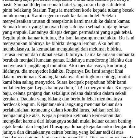
pasti. Sampai di depan sebuah hotel yang cukup bagus di dekat
pintu belakang Stasiun Tugu ia memberi kode kepada tukang becak
untuk menepi. Kami segera masuk ke dalam hotel. Setelah
menyelesaikan urusan di resepsionis kami masuk ke dalam kamar.
Sebuah kamar yang lumayan bagus dengan sebuah ranjang besar
yang empuk. Lantainya dilapis dengan permadani yang agak tebal.
Begitu pintu kamar tertutup, Bu Ismi langsung memelukku. Bu Ismi
menyapukan bibirnya ke bibirku dengan lembut. Aku belum
membalasnya. Ia kemudian mengulangi dan melumat bibirku.
Terasa lembut dan nikmat sekali bibirnya. Lama kelamaan ciumanku
berubah menjadi lumatan ganas. Lidahnya mendorong lidahku dan
menyelusuri langitlangit mulutku. Aku membalasnya, kudorong
lidahnya, dia menyedot lidahku. Rupanya Bu Ismi sangat lihai
dalam berciuman. Kadang kepalanya dimiringkan sehingga mulut
kami bisa saling menyedot. Suara kecipak perpaduan bibir kami
mulai terdengar. Lepas bajunya dulu, To! ia menyuruhku. Kulepas
baju, celana panjang dan sekaligus celana dalamku dalam sekali
gerakan. Dadaku yang bidang dan berbulu lebat membuatnya
berdecak kagum. Kejantananku langsung mencuat keluar dan
perlahanlahan terancung dalam kondisi lurus, bahkan sedikit
mengacung ke atas. Kepala penisku kelihatan kemerahan dan
mengkilat karena dari lubangnya sudah mulai keluar cairan bening
agak kental dan lengket.Diusapnya lubang kejantananku dengan ibu
jarinya dan diratakannya cairan bening yang keluar tadi di atas
kepalanya sehingga kini semakin mengkilat. Diusapusapnya kepala