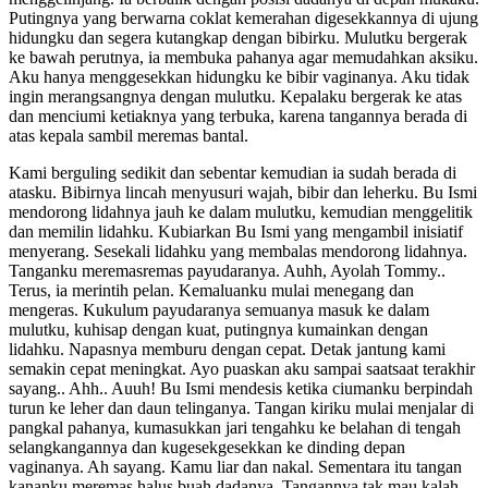
Kami berguling sedikit dan sebentar kemudian ia sudah berada di atasku. Bibirnya lincah menyusuri wajah, bibir dan leherku. Bu Ismi mendorong lidahnya jauh ke dalam mulutku, kemudian menggelitik dan memilin lidahku. Kubiarkan Bu Ismi yang mengambil inisiatif menyerang. Sesekali lidahku yang membalas mendorong lidahnya. Tanganku meremasremas payudaranya. Auhh, Ayolah Tommy.. Terus, ia merintih pelan. Kemaluanku mulai menegang dan mengeras. Kukulum payudaranya semuanya masuk ke dalam mulutku, kuhisap dengan kuat, putingnya kumainkan dengan lidahku. Napasnya memburu dengan cepat. Detak jantung kami semakin cepat meningkat. Ayo puaskan aku sampai saatsaat terakhir sayang.. Ahh.. Auuh! Bu Ismi mendesis ketika ciumanku berpindah turun ke leher dan daun telinganya. Tangan kiriku mulai menjalar di pangkal pahanya, kumasukkan jari tengahku ke belahan di tengah selangkangannya dan kugesekgesekkan ke dinding depan vaginanya. Ah sayang. Kamu liar dan nakal. Sementara itu tangan kananku meremas halus buah dadanya. Tangannya tak mau kalah memegang, meremas dan mnegocok kejantananku. Dengan ganas aku menciumi seluruh bagian tubuh yang dapat kujangkau. Beberapa saat kemudian ereksiku sudah mendekati maksimal. Kepalanya berdenyut menantang lawan di depannya. Jari tengah kiriku kugerakkan lebih cepat dan tubuhnya kemudian meliukliuk menahan kenikmatan. Pinggulnya naik dan berputarputar. Tangan kananku memelintir puting payudara kirinya dan dan mulutku kini menggigit puting kanannya. Sementara jari kiriku tetap mengocok lubang vaginanya. Semakin cepat kocokanku, semakin cepat pula gerakan pantat dan pinggulnya. Permainan tangan kiriku kuhentikan dan kuarahkan kejantananku untuk memasuki liang vaginanya. Sebentar kemudian dengan mudah akusudah menembus guanya yang panas. Pinggulku kugerakkan naik turun dan ia mengimbangi dengan memutar pinggulnya dan menaik turunkan pantatnya. Harumnya parfum yang dipakainya sangat membantuku untuk rileks namun juga sangat menimbulkan gairah. Kakinya menjepit pahaku dan kadang dikangkangkan lebarlebar. Kuciumi leher dan dadanya. Beberapa kali kugigit sampai meninggalkan bekas kemerahan. Kucabut penisku dan kubalikkan tubuhnya, ia mengerti maksudku. Ia mengambil posisi nungging dan menaikkan pantatnya yang memang masih kencang. Kuposisikan diriku di belakang pantatnya. Diraihnya penisku dan segera diarahkan untuk menerjang guanya kembali. Kuterjang vaginanya dengan kocokan lembut. Tanganku memegang pantatnya dan membantu menggerakkan pantatnya maju mundur. Ia mulai menggelinjang dan mengejang lembut, kedua tangannya mencengkeram dan meremas sprei. Ouhh.. Sudah To.. Kita.. ia merintih ketika pantatku kugerakkan ke belakang sampai penisku hampir terlepas dan kumajukan dengan cepat. Kuulangi beberapa kali lagi dan iapun menekankan kepalanya miring di atas bed. To.. Kita kembali posisi.. Kita.. Aku.. ia menjerit dengan katakata yang tidak jelas. Ia memintaku untuk kembali dalam posisi semula. Kembali kucabut penisku dan segera kurebahkan kembali dalam posisi konvensional.Aku tahu ia, dan aku juga, hampir mengakhiri babak pertama ini. Kami bergerak berputarputar. Setiap kutatap mukanya yang mengairahkan, maka akupun terpacu untuk membagi kenikmatan yang lebih kepadanya. Bunyi desah napas dan erangan kami semakin sering dan kuat, memenuhi seluruh sudut kamar. Vaginanya kugenjot semakin cepat dan kuangkat kaki kirinya dan kulipat sehingga lututnya menempel di perutnya. Dengan satu kaki terangkat dan satu lagi dikangkangkannya lebarlebar ia semakin meracau.. Ouahh.. Uuhh!. Dinding vaginanya mulai berdenyut dan akupun sudah mencapai sebuah titik dimana aku tidak bisa kembali lagi dan harus kuraih puncak itu. Kakinya yang tadi kulipat kukembalikan lagi dan segera kedua pahanya menjepit pinggangku. Sekarang Bu Min.. Naahh.. Aku mau kell.. Lluu.. Arr.. Ghh, aku menggeram keras. Pinggulnya naik menjemput kejantananku. Kutekankan kejantananku dalamdalam di vaginanya. Ouhh Tommy.. Aku juga samm.. Paaiihh! ia pun memekik kecil. Giginya dibenamkan di bahuku sampai membekas. Jepitan kakinya semakin ketat dan denyutan di vaginanya terasa meremas penisku. Ditekantekannya pantatku ke bawah dengan betisnya. Setelah beberapa saat kami samasama terkulai lemas Udara sejuk Kaliurang yang bertiup dari luar kamar sangat membantuku untuk mengembalikan tenaga. Bu Ismi masih mengusap dan mempermainkan bulu dadaku. Ia berbaring miring di sebelahku dengan kaki kananya membelit kakiku. Kupeluk bahunya dan kuusapusap dengan lembut. Aku tidak ingin hari ini berlalu dengan cepat. Aku masih ingin bersamamu berbagi kenikmatan, katanya sambil mengecup lenganku. Setelah beberapa saat kemudian, maka napas dan detak jantung kami pun kembali normal. Setelah mengobrol dan bercanda, sejam kemudian Bu Ismi sudah merengek minta untuk masuk babak berikutnya. Aku masih menatap dan menikmati pemandangan tubuh aduhai yang sedang dalam keadaan telanjang telentang di sampingku. Ia naik ke atas tubuhku dan mencium bibir, leher dan telingaku. Mulutku menghisap kedua payudaranya, kugigit putingnya bergantian. Ia hanya melenguh dan gairah kami berdua pun mulai timbul. Tangannya menyusup di sela pahaku, kemudian mengelus, meremas dan mengocok penisku. Pantatku sesekali kunaikkan dan menahan napas. Bibirnya mengarah ke leherku, mengecup, menjilatinya. Napasnya dihembuskan dengan kuat ke dalam lubang telingaku. Kini dia mulai menjilati putingku dan tangannya mengusap bulu dadaku kemudian menjalar sampai ke pinggangku. Aku semakin terbuai kenikmatan. Kupeluk dan kuusap pungungnya dengan kuat. Tangan kiriku dibawanya ke celah antara dua pahanya. Jari tengahku masuk, mengusap dan menekan bagian depan dinding vaginanya dan bersama ibu jari menjepit dan memilin sebuah tonjolan daging sebesar kacang. Setiapkali aku mengusap dan memilinnya Bu Ismi mendesis keras.. Sshh.. Ouhh.. Sshhss Ia melepaskan tanganku dari selangkangannya. Mulutnya bergerak ke bawah, menjilati perutku. Tangannya masih mempermainkan penisku, bibirnya terus menyusuri perut dan pinggangku, semakin ke bawah dan kemudian mengecup kepala penisku. Lidahnya membelah masukke lubang kencingku. Aku merasa seperti disengat ribuan lebah dan secara refleks mengencangkan ototku. Dua buah telur yang menggantung di bawahnya kemudian diisapnya. Aku hanya menahan napasku setiap ia mengisap telurku. Bu Ismi kembali bergerak ke atas, tangannya masih memegang dan mengusap kejantananku yang telah berdiri tegak. Kembali kami berciuman. Buah dadanya kuremas dan putingnya kupilin dengan jariku sehingga dia mendesis perlahan dengan suara merintih.. Sshh hhiihh.. Sshh.. Ngghh.. Perlahanlahan diturunkankan pantatnya sambil memutarmutarkannya. Kepala penisku dipegang dengan jemarinya, kemudian digesekgesekkan di mulut vaginanya. Terasa sudah mulai lembab karena cairan dinding vaginanya. Dia mengarahkan kejantananku untuk masuk ke dalam vaginanya. Ketika sudah menyentuh bibir guanya, maka ditekannya pantatnya perlahan. Akupun menaikkan pantatku menyambutnya. Bu Ismi merenggangkan kedua pahanya dan segera kepala penisku sudah mulai menyusup di bibir vaginanya. Ayolah Bu Ismi.. Dorong.. Akan kusambut dari bawah..!! Bu Ismi semakin menekan pantatnya dan peniskupun semakin dalam masuk ke lorong nikmatnya. Ouhh.. Bu Ismi, desahku setengah berteriak. Bu Ismi bergerak naik turun dan memutar. Perlahanlahan kugerakkan pinggulku. Karena gerakan memutar dari pinggulnya maka penisku seperti tersedot sebuah tabung vakum. Bu Ismi mulai mempercepat gerakannya, namun kupegang dan kutahan pantatnya, kemudian akuyang mengatur kecepatan gerakan pantatku dari bawah dengan perlahan. Bu Ismi membuat denyutandenyutan di dalam lubang vaginanya. Bu Ismi.. Pelan saja. Kita nikmati saatsaat ini desisku sambil mencium dadanya. Aku ingin mengiringinya berlayar mengarungi samudra percintaan. Kami saling menjepit sebelah kaki dengan dua kaki kami. Kaki kirinya kujepit dengan kakiku dan demikian juga kaki kiriku dijepit dengan dua kakinya. Dalam posisi ini ditambah dengan denyutan pada kemaluan kami masingmasing terasa nikmat sekali. Kepalanya direbahkan di dadaku dan mengecup putingku. Tanganku menarik rambutnya ke belakang sampai kepalanya terangkat. Kucium dan kuremas buah dadanya yang menggantung. Setelah kujilat dan kukecup lehernya kulepaskan tarikan pada rambutnya dan kepalanya turun kembali kemudian bibirnya mencaricari bibirku. Kusambut mulutnya dengan satu ciuman yang dalam dan lama. Bu Ismi kemudian mengatur gerakannya dengan irama lamban namun disertai dengan denyutan pada dinding vaginanya. Pantatnya diturunkan sampai menekan pahaku sehingga penisku terbenam dalamdalam menyentuh dinding rahimnya. Ia menegakkan tubuhnya sehingga ia dalam posisi duduk setengah jongkok di atas selangkanganku. Ia kemudian menggerakkan pantatnya maju mundur sambil menekan ke bawah sehingga penisku tertelan dan bergerak ke arah perutku. Rasanya seperti diurut dan dijepitsebuah benda yang kuat namun lunak. Semakin lamasemakin cepat ia mengerakkan pantatnya, namun tidak ada kasar atau menghentakhentak. Aliran darah yang mengalir ke penisku kurasakan semakin cepat dan mulai ada aliran yang merambat di sekujur tubuhku. Ouhh.. Sshh.. Akhh! Desisnya pun semakin sering. Aku tahu sekarang bahwa ia pun akan segera mengakhiri pertarungan ini dan menggapai puncak kenikmatan. Aku menggeserkan tubuhku ke atas sehingga kepalaku menggantung di bibir ranjang. Ia segera mengecup dan menciumi leherku. Tommy.. Sebentar lagi kita akan sampaiihh.. Ouhh! Desiran dan aliran di saluran kencingku makin kencang. Aku bangkit dan duduk memangku Bu Ismi. Penisku kukeraskan dengan menahannapas dan mengencangkan otot antara buah zakar dan anusku. Ia semakin cepat menggerakkan pantatnya maju mundur sementara bibirnya ganas melumat bibirku dan tangannya memeluk leherku. Tanganku memeluk pinggangnya dan membantu mempercepat gerkan maju mundurnya. Ia sedikit mengangkat lututnya dan berteriak keras. Tommyo oohh.. Ayo.. Berikan aku.. Bu Ismi.. Sekarang.. Kuberi..! Kutarik tubuhnya dan kembali kureb