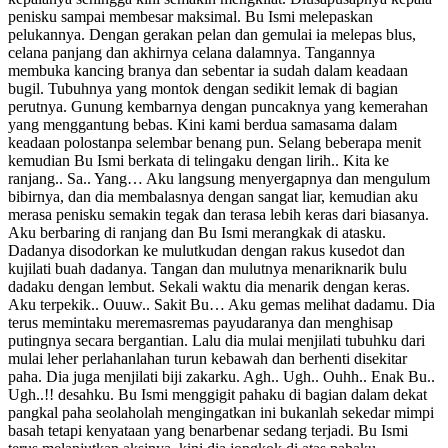
penisku sampai membesar maksimal. Bu Ismi melepaskan
pelukannya. Dengan gerakan pelan dan gemulai ia melepas blus,
celana panjang dan akhirnya celana dalamnya. Tangannya
membuka kancing branya dan sebentar ia sudah dalam keadaan
bugil. Tubuhnya yang montok dengan sedikit lemak di bagian
perutnya. Gunung kembarnya dengan puncaknya yang kemerahan
yang menggantung bebas. Kini kami berdua samasama dalam
keadaan polostanpa selembar benang pun. Selang beberapa menit
kemudian Bu Ismi berkata di telingaku dengan lirih.. Kita ke
ranjang.. Sa.. Yang… Aku langsung menyergapnya dan mengulum
bibirnya, dan dia membalasnya dengan sangat liar, kemudian aku
merasa penisku semakin tegak dan terasa lebih keras dari biasanya.
Aku berbaring di ranjang dan Bu Ismi merangkak di atasku.
Dadanya disodorkan ke mulutkudan dengan rakus kusedot dan
kujilati buah dadanya. Tangan dan mulutnya menariknarik bulu
dadaku dengan lembut. Sekali waktu dia menarik dengan keras.
Aku terpekik.. Ouuw.. Sakit Bu… Aku gemas melihat dadamu. Dia
terus memintaku meremasremas payudaranya dan menghisap
putingnya secara bergantian. Lalu dia mulai menjilati tubuhku dari
mulai leher perlahanlahan turun kebawah dan berhenti disekitar
paha. Dia juga menjilati biji zakarku. Agh.. Ugh.. Ouhh.. Enak Bu..
Ugh..!! desahku. Bu Ismi menggigit pahaku di bagian dalam dekat
pangkal paha seolaholah mengingatkan ini bukanlah sekedar mimpi
basah tetapi kenyataan yang benarbenar sedang terjadi. Bu Ismi