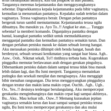
terus melanjutkan aksinya, kini dia jongkok di atas pahaku.
Tangannya meremas kejantananku dan menggoyangkannya
sebentar. Digesekkannya kepala kejantananku pada bibir vaginanya,
kemudian ia menurunkan pantatnya. Kepalaku sudah tertelan dalam
vaginanya. Terasa vaginanya berair. Dengan pelan pantatnya
bergerak turun sambil memutarmutar. Kejantananku terasa ngilu
dibuatnya. Ibu masukin ya. Ayo To..!! Angkat ke atas..,.. Tunggu
sebentar! ia memberi komando. Diganjalnya pantatku dengan
bantal, kuangkat pantatku sedikit untuk memudahkannya
mengganjal pantatku dan kemudian pantatnya semakin turun. Dan
dengan perlahan penisku masuk ke dalam sebuah lorong hangat.
Aku merasakan penisku dihimpit oleh benda hangat, basah dan
berdenyut, sebuah sensasi kenikmatan yang sangat luar biasa. Agh..
Auw.. Ooh.. Nikmat sekali, To!! rintihnya terbata bata. Kugerakkan
pinggulku memutar berlawanan arah dengan gerakan pingulnya.
Dibenamkam penisku dalam dalam sampai terasa tidak bisa masuk
lebih dalam lagi, dan Bu Ismi menjerit. Tangannya memainkan
putingku dan sesekali menjilat dan mengisapnya. Aku menggigit
bibir menahan rangsangan. Dia terus menggoyangkan pinggulnya
dengan teratur dan makin lama makin cepat. Ouchh.. Agh.. Ugh..
Oo.. Yes..!! desisnya terdengar berulangulang. Aku mempercepat
gerakanku mengimbanginya dan makin cepat lagi sampai akhirnya..
Bu.. Aku.. Mau keluar nih.. Ouw..!! Memang kurasakan jepitan
vaginanya semakin keras dan kuat sampai sampai penisku terasa
ngilu, Bu Ismi terus mempercepat gerakannya dan aku mulai