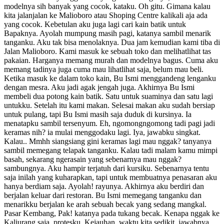
modelnya sih banyak yang cocok, kataku. Oh gitu. Gimana kalau
kita jalanjalan ke Malioboro atau Shoping Centre kalikali aja ada
yang cocok. Kebetulan aku juga lagi cari kain batik untuk
Bapaknya. Ayolah mumpung masih pagi, katanya sambil menarik
tanganku. Aku tak bisa menolaknya. Dua jam kemudian kami tiba di
Jalan Malioboro. Kami masuk ke sebuah toko dan melihatlihat tas
pakaian. Harganya memang murah dan modelnya bagus. Cuma aku
memang tadinya juga cuma mau lihatlihat saja, belum mau beli.
Ketika masuk ke dalam toko kain, Bu Ismi menggandeng lenganku
dengan mesra. Aku jadi agak jengah juga. Akhirnya Bu Ismi
membeli dua potong kain batik. Satu untuk suaminya dan satu lagi
untukku. Setelah itu kami makan. Selesai makan aku sudah bersiap
untuk pulang, tapi Bu Ismi masih saja duduk di kursinya. Ia
menatapku sambil tersenyum. Eh, ngomongngomong tadi pagi jadi
keramas nih? ia mulai menggodaku lagi. Iya, jawabku singkat.
Kalau.. Mmhh siangsiang gini keramas lagi mau nggak? tanyanya
sambil memegang telapak tanganku. Kalau tadi malam kamu mimpi
basah, sekarang ngerasain yang sebenarnya mau nggak?
sambungnya. Aku hampir terjatuh dari kursiku. Sebenarnya tentu
saja inilah yang kuharapkan, tapi untuk membuatnya penasaran aku
hanya berdiam saja. Ayolah! rayunya. Akhirnya aku berdiri dan
berjalan keluar dari restoran. Bu Ismi memegang tanganku dan
menarikku berjalan ke arah sebuah becak yang sedang mangkal.
Pasar Kembang, Pak! katanya pada tukang becak. Kenapa nggak ke
Kaliurang saja, protesku. Kejauhan, waktu kita sedikit, jawabnya