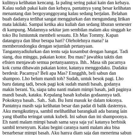
kulitnya kelihatan kencang. Ia paling sering pakai kain dan kebaya.
Kalau sudah pakai kain dan kebaya, pantatnya yang besar kelihatan
menantang dan bergoyanggoyang kalau sedang berjalan. Belahan
buah dadanya terlihat sangat menggiurkan dan mengundang lirikan
mata lakilaki. Sampai ketika aku kuliah dan sedang liburan semester
di kampung. Malamnya sekitar jam sembilan malam aku singgah ke
toko Bu Ismiuntuk membeli sesuatu. Eh Mas Tommy. Kapan
datangnya dan libur berapa hari? Oleholehnya mana? ia
memberondongku dengan sejumlah pertanyaan.
Tangannyadiulurkan dan tentu saja kusambut dengan hangat. Tadi
siang, dua minggu, pakaian kotor. Ibu mau? jawabku taktis dan
efisien menjawab semua pertanyaannya. Ihh.. Masa sih pacarnya
kok cuma dibawain pakaian kotor, katanya menggodaku. Dadaku
berdesir. Pacarnya? Beli apa Mas? Enngghh, beli sabun dan
shampoo. Lho belum mandi toh? Sudah, untuk besok pagi. Lho
baru datang tadi, besok pagi kok sudah mandi basah, godanya
makin berani. Ya, siapa tahu nanti malam mimpi basah, jadi paginya
mandi basah, kataku. Kepalang basah kubalas godaannya tadi.
Pokoknya basah.. Sah.. Sah. Bu Ismi masuk ke dalam tokonya.
Pantatnya masih saja kelihatan besar dan padat di balik dasternya.
Aku mengikutinya, sambil melihatlihat barangkali ada barang lain
yang tibatiba teringat untuk kubeli. Ini sabun dan ini shampoonya.
Eh nanti malam mimpi basah sama saya saja ya! katanya berbisik
sambil tersenyum. Kalau begini caranya nanti malam aku bisa
benarbenar mimpi basah. Aku hanya diam saja dan menerima sabun