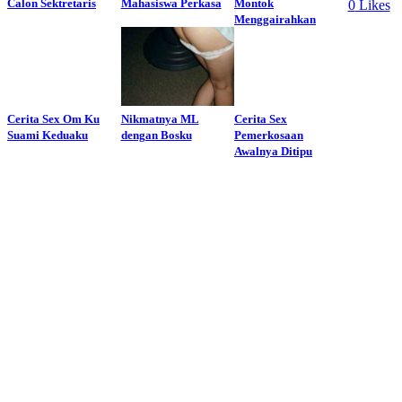
Calon Sektretaris
Mahasiswa Perkasa
Montok
0
Likes
Menggairahkan
Cerita Sex Om Ku
Nikmatnya ML
Cerita Sex
Suami Keduaku
dengan Bosku
Pemerkosaan
Awalnya Ditipu