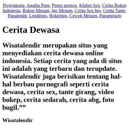
Projejakarta
,
Agatha Porn
,
Porno pornox
,
Kluber Sex
,
Cerita Bokep
Indonesia
,
Bokep Mesum
,
Igo Mesum
,
Cerita Sex Igo
,
Cerita Tante
,
Papalendir
,
Lendirigo
,
Bokepigo
,
Cewek Mesum
,
Papamesum
Cerita Dewasa
Wisatalendir merupakan situs yang
menyediakan cerita dewasa online
indonesia. Setiap cerita yang ada di situs
ini adalah yang terbaru dan terupdate.
Wisatalendir juga berisikan tentang hal-
hal berbau pornografi seperti cerita
dewasa, cerita sex, tante girang, video
bokep, cerita sedarah, cerita abg, foto
bugil.””
Wisatalendir