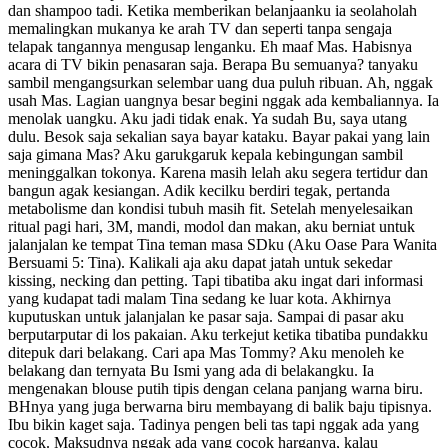
dan shampoo tadi. Ketika memberikan belanjaanku ia seolaholah
memalingkan mukanya ke arah TV dan seperti tanpa sengaja
telapak tangannya mengusap lenganku. Eh maaf Mas. Habisnya
acara di TV bikin penasaran saja. Berapa Bu semuanya? tanyaku
sambil mengangsurkan selembar uang dua puluh ribuan. Ah, nggak
usah Mas. Lagian uangnya besar begini nggak ada kembaliannya. Ia
menolak uangku. Aku jadi tidak enak. Ya sudah Bu, saya utang
dulu. Besok saja sekalian saya bayar kataku. Bayar pakai yang lain
saja gimana Mas? Aku garukgaruk kepala kebingungan sambil
meninggalkan tokonya. Karena masih lelah aku segera tertidur dan
bangun agak kesiangan. Adik kecilku berdiri tegak, pertanda
metabolisme dan kondisi tubuh masih fit. Setelah menyelesaikan
ritual pagi hari, 3M, mandi, modol dan makan, aku berniat untuk
jalanjalan ke tempat Tina teman masa SDku (Aku Oase Para Wanita
Bersuami 5: Tina). Kalikali aja aku dapat jatah untuk sekedar
kissing, necking dan petting. Tapi tibatiba aku ingat dari informasi
yang kudapat tadi malam Tina sedang ke luar kota. Akhirnya
kuputuskan untuk jalanjalan ke pasar saja. Sampai di pasar aku
berputarputar di los pakaian. Aku terkejut ketika tibatiba pundakku
ditepuk dari belakang. Cari apa Mas Tommy? Aku menoleh ke
belakang dan ternyata Bu Ismi yang ada di belakangku. Ia
mengenakan blouse putih tipis dengan celana panjang warna biru.
BHnya yang juga berwarna biru membayang di balik baju tipisnya.
Ibu bikin kaget saja. Tadinya pengen beli tas tapi nggak ada yang
cocok. Maksudnya nggak ada yang cocok harganya, kalau