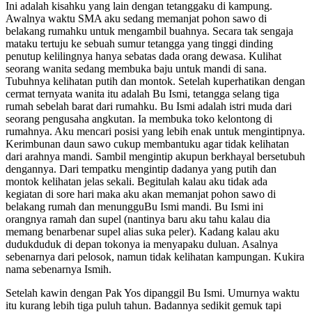
Ini adalah kisahku yang lain dengan tetanggaku di kampung.
Awalnya waktu SMA aku sedang memanjat pohon sawo di
belakang rumahku untuk mengambil buahnya. Secara tak sengaja
mataku tertuju ke sebuah sumur tetangga yang tinggi dinding
penutup kelilingnya hanya sebatas dada orang dewasa. Kulihat
seorang wanita sedang membuka baju untuk mandi di sana.
Tubuhnya kelihatan putih dan montok. Setelah kuperhatikan dengan
cermat ternyata wanita itu adalah Bu Ismi, tetangga selang tiga
rumah sebelah barat dari rumahku. Bu Ismi adalah istri muda dari
seorang pengusaha angkutan. Ia membuka toko kelontong di
rumahnya. Aku mencari posisi yang lebih enak untuk mengintipnya.
Kerimbunan daun sawo cukup membantuku agar tidak kelihatan
dari arahnya mandi. Sambil mengintip akupun berkhayal bersetubuh
dengannya. Dari tempatku mengintip dadanya yang putih dan
montok kelihatan jelas sekali. Begitulah kalau aku tidak ada
kegiatan di sore hari maka aku akan memanjat pohon sawo di
belakang rumah dan menungguBu Ismi mandi. Bu Ismi ini
orangnya ramah dan supel (nantinya baru aku tahu kalau dia
memang benarbenar supel alias suka peler). Kadang kalau aku
dudukduduk di depan tokonya ia menyapaku duluan. Asalnya
sebenarnya dari pelosok, namun tidak kelihatan kampungan. Kukira
nama sebenarnya Ismih.
Setelah kawin dengan Pak Yos dipanggil Bu Ismi. Umurnya waktu
itu kurang lebih tiga puluh tahun. Badannya sedikit gemuk tapi