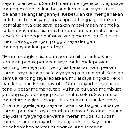
saya mulai berdiri. Sambil masih mengenakan baju, saya
menggesekgesekkan batang kemaluan saya itu ke
belahan selangkangannya. Kebetulan dia mengenakan
kulot dari bahan yang agak tipis, sehingga gundukan
kemaluannya bisa saya rasakan meski masih memakai
celana. Saya lihat dia masih memejamkan mata sambil
sesekali terdengar nafasnya yang memburu. Dia pun
membalas goyangan pinggul saya dengan
menggoyangkan pantatnya.
“Hmm mungkin dia udah pernah nih” pikirku. Kami
semakin panas, perlahan saya mulai melepaskan
kancing kemeja putih yang dia kenakan, satu persatu
sambil saya dengar nafasnya yang makin cepat. Setelah
semua kancing saya lepaskan, mulai saya singkap ke kiri
dan ke kanan kemejanya itu. Ohh… payudaranya tidak
terlalu besar memang, tapi kulitnya itu yang membuat
jantung saya berdegup keras, halus sekali. Saya mulai
mencium bagian telinga, lalu semakin turun ke leher,
Ana menggelinjang. Saya teruskan ke bagian dadanya
sambil perlahan saya lepaskan branya. Saya lihat puting
payudaranya yang berwarna merah muda itu sudah
membesar dan payudaranya agak keras. Saya cium
perlahanlahan sekitar putingnya, Ana semakin