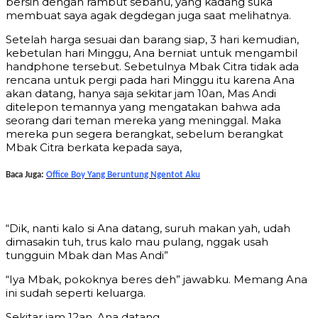
bersih dengan rambut sebahu, yang kadang suka
membuat saya agak degdegan juga saat melihatnya.
Setelah harga sesuai dan barang siap, 3 hari kemudian,
kebetulan hari Minggu, Ana berniat untuk mengambil
handphone tersebut. Sebetulnya Mbak Citra tidak ada
rencana untuk pergi pada hari Minggu itu karena Ana
akan datang, hanya saja sekitar jam 10an, Mas Andi
ditelepon temannya yang mengatakan bahwa ada
seorang dari teman mereka yang meninggal. Maka
mereka pun segera berangkat, sebelum berangkat
Mbak Citra berkata kepada saya,
Baca Juga:
Office Boy Yang Beruntung Ngentot Aku
“Dik, nanti kalo si Ana datang, suruh makan yah, udah
dimasakin tuh, trus kalo mau pulang, nggak usah
tungguin Mbak dan Mas Andi”
“Iya Mbak, pokoknya beres deh” jawabku. Memang Ana
ini sudah seperti keluarga.
Sekitar jam 12an, Ana datang.