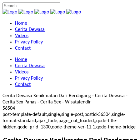
Home
Cerita Dewasa
Videos
Privacy Policy
Contact
Home
Cerita Dewasa
Videos
Privacy Policy
Contact
Cerita Dewasa Kenikmatan Dari Berdagang - Cerita Dewasa -
Cerita Sex Panas - Cerita Sex - Wisatalendir
56504
post-template-default,single,single-post,postid-56504,single-
format-standard,ajax_fade,page_not_loaded,,qode-title-
hidden,qode_grid_1300,qode-theme-ver-11.1,qode-theme-bridge