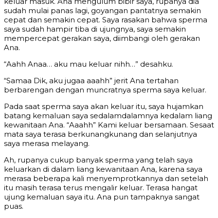
keluar masuk. Ana mengulum bibir saya, rupanya dia
sudah mulai panas lagi, goyangan pantatnya semakin
cepat dan semakin cepat. Saya rasakan bahwa sperma
saya sudah hampir tiba di ujungnya, saya semakin
mempercepat gerakan saya, diimbangi oleh gerakan
Ana.
“Aahh Anaa… aku mau keluar nihh…” desahku.
“Samaa Dik, aku jugaa aaahh” jerit Ana tertahan
berbarengan dengan muncratnya sperma saya keluar.
Pada saat sperma saya akan keluar itu, saya hujamkan
batang kemaluan saya sedalamdalamnya kedalam liang
kewanitaan Ana. “Aaahh” Kami keluar bersamaan. Sesaat
mata saya terasa berkunangkunang dan selanjutnya
saya merasa melayang.
Ah, rupanya cukup banyak sperma yang telah saya
keluarkan di dalam liang kewanitaan Ana, karena saya
merasa beberapa kali menyemprotkannya dan setelah
itu masih terasa terus mengalir keluar. Terasa hangat
ujung kemaluan saya itu. Ana pun tampaknya sangat
puas.