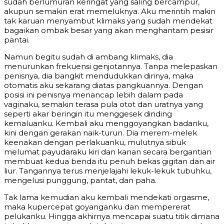
sudah berlumuran keringat yang saling bercampur,
akupun semakin erat memeluknya. Aku merintih makin
tak karuan menyambut klimaks yang sudah mendekat
bagaikan ombak besar yang akan menghantam pesisir
pantai.
Namun begitu sudah di ambang klimaks, dia
menurunkan frekuensi genjotannya. Tanpa melepaskan
penisnya, dia bangkit mendudukkan dirinya, maka
otomatis aku sekarang diatas pangkuannya. Dengan
posisi ini penisnya menancap lebih dalam pada
vaginaku, semakin terasa pula otot dan uratnya yang
seperti akar beringin itu menggesek dinding
kemaluanku. Kembali aku menggoyangkan badanku,
kini dengan gerakan naik-turun. Dia merem-melek
keenakan dengan perlakuanku, mulutnya sibuk
melumat payudaraku kiri dan kanan secara bergantian
membuat kedua benda itu penuh bekas gigitan dan air
liur. Tangannya terus menjelajahi lekuk-lekuk tubuhku,
mengelusi punggung, pantat, dan paha.
Tak lama kemudian aku kembali mendekati orgasme,
maka kupercepat goyanganku dan mempererat
pelukanku. Hingga akhirnya mencapai suatu titik dimana