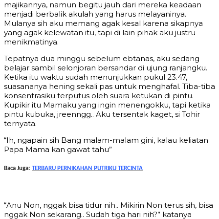
majikannya, namun begitu jauh dari mereka keadaan
menjadi berbalik akulah yang harus melayaninya.
Mulanya sih aku memang agak kesal karena sikapnya
yang agak kelewatan itu, tapi di lain pihak aku justru
menikmatinya.
Tepatnya dua minggu sebelum ebtanas, aku sedang
belajar sambil selonjoran bersandar di ujung ranjangku.
Ketika itu waktu sudah menunjukkan pukul 23.47,
suasananya hening sekali pas untuk menghafal. Tiba-tiba
konsentrasiku terputus oleh suara ketukan di pintu.
Kupikir itu Mamaku yang ingin menengokku, tapi ketika
pintu kubuka, jreenngg.. Aku tersentak kaget, si Tohir
ternyata.
“Ih, ngapain sih Bang malam-malam gini, kalau keliatan
Papa Mama kan gawat tahu”
Baca Juga:
TERBARU PERNIKAHAN PUTRIKU TERCINTA
“Anu Non, nggak bisa tidur nih.. Mikirin Non terus sih, bisa
nggak Non sekarang.. Sudah tiga hari nih?” katanya