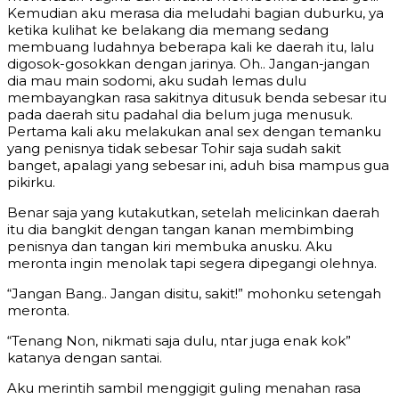
Kemudian aku merasa dia meludahi bagian duburku, ya
ketika kulihat ke belakang dia memang sedang
membuang ludahnya beberapa kali ke daerah itu, lalu
digosok-gosokkan dengan jarinya. Oh.. Jangan-jangan
dia mau main sodomi, aku sudah lemas dulu
membayangkan rasa sakitnya ditusuk benda sebesar itu
pada daerah situ padahal dia belum juga menusuk.
Pertama kali aku melakukan anal sex dengan temanku
yang penisnya tidak sebesar Tohir saja sudah sakit
banget, apalagi yang sebesar ini, aduh bisa mampus gua
pikirku.
Benar saja yang kutakutkan, setelah melicinkan daerah
itu dia bangkit dengan tangan kanan membimbing
penisnya dan tangan kiri membuka anusku. Aku
meronta ingin menolak tapi segera dipegangi olehnya.
“Jangan Bang.. Jangan disitu, sakit!” mohonku setengah
meronta.
“Tenang Non, nikmati saja dulu, ntar juga enak kok”
katanya dengan santai.
Aku merintih sambil menggigit guling menahan rasa