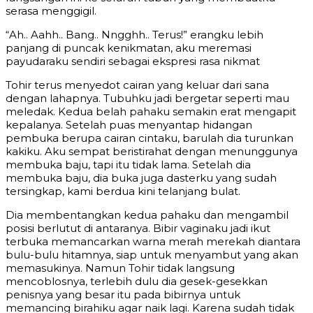
serasa menggigil.
“Ah.. Aahh.. Bang.. Nngghh.. Terus!” erangku lebih
panjang di puncak kenikmatan, aku meremasi
payudaraku sendiri sebagai ekspresi rasa nikmat
Tohir terus menyedot cairan yang keluar dari sana
dengan lahapnya. Tubuhku jadi bergetar seperti mau
meledak. Kedua belah pahaku semakin erat mengapit
kepalanya. Setelah puas menyantap hidangan
pembuka berupa cairan cintaku, barulah dia turunkan
kakiku. Aku sempat beristirahat dengan menunggunya
membuka baju, tapi itu tidak lama. Setelah dia
membuka baju, dia buka juga dasterku yang sudah
tersingkap, kami berdua kini telanjang bulat.
Dia membentangkan kedua pahaku dan mengambil
posisi berlutut di antaranya. Bibir vaginaku jadi ikut
terbuka memancarkan warna merah merekah diantara
bulu-bulu hitamnya, siap untuk menyambut yang akan
memasukinya. Namun Tohir tidak langsung
mencoblosnya, terlebih dulu dia gesek-gesekkan
penisnya yang besar itu pada bibirnya untuk
memancing birahiku agar naik lagi. Karena sudah tidak