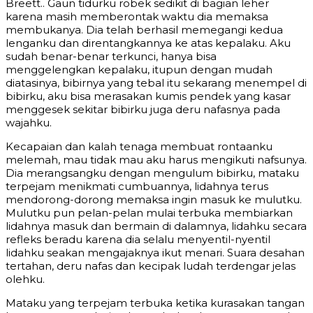
Breett.. Gaun tidurku robek sedikit di bagian leher
karena masih memberontak waktu dia memaksa
membukanya. Dia telah berhasil memegangi kedua
lenganku dan direntangkannya ke atas kepalaku. Aku
sudah benar-benar terkunci, hanya bisa
menggelengkan kepalaku, itupun dengan mudah
diatasinya, bibirnya yang tebal itu sekarang menempel di
bibirku, aku bisa merasakan kumis pendek yang kasar
menggesek sekitar bibirku juga deru nafasnya pada
wajahku.
Kecapaian dan kalah tenaga membuat rontaanku
melemah, mau tidak mau aku harus mengikuti nafsunya.
Dia merangsangku dengan mengulum bibirku, mataku
terpejam menikmati cumbuannya, lidahnya terus
mendorong-dorong memaksa ingin masuk ke mulutku.
Mulutku pun pelan-pelan mulai terbuka membiarkan
lidahnya masuk dan bermain di dalamnya, lidahku secara
refleks beradu karena dia selalu menyentil-nyentil
lidahku seakan mengajaknya ikut menari. Suara desahan
tertahan, deru nafas dan kecipak ludah terdengar jelas
olehku.
Mataku yang terpejam terbuka ketika kurasakan tangan