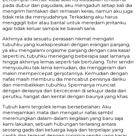
pada dubur dan payudara, aku mengaduh setiap kali dia
mengirim hentakan dan remasan keras, namun aku juga
tidak rela dia menyudahinya. Terkadang aku harus
menggigit bibir atau bantal untuk meredam jeritanku
agar tidak keluar sampai ke bawah sana.
Akhirnya ada sesuatu perasaan nikmat mengaliri
tubuhku yang kuekspresikan dengan erangan panjang,
ya aku mengalami orgasme panjang dengan cara kasar
seperti ini, tubuhku menegang beberapa saat lamanya
hingga akhirnya lemas seperti tak bertulang. Tohir sendiri
menyusulku tak lama kemudian, dia menggeram dan
makin mempercepat genjotannya. Kemudian dengan
nafas masih memburu dia mencabut penisnya dariku
dan membalikkan tubuhku. Spermanya muncrat
dengan derasnya dan berceceran di sekujur dada dan
perutku, hangat dan kental dengan baunya yang khas.
Tubuh kami tergolek lemas bersebelahan. Aku
memejamkan mata dan mengatur nafas sambil
merenungkan dalam-dalam kegilaan yang baru saja
kami lakukan, sebuah hubungan terlarang antara
seorang gadis dari keluarga kaya dan terpelajar yang
cantik dan terawat dengan sopirnya sendiri yang kasar