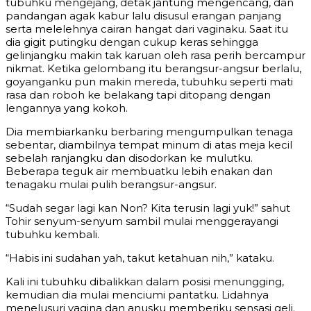
tubuhku mengejang, detak jantung mengencang, dan
pandangan agak kabur lalu disusul erangan panjang
serta melelehnya cairan hangat dari vaginaku. Saat itu
dia gigit putingku dengan cukup keras sehingga
gelinjangku makin tak karuan oleh rasa perih bercampur
nikmat. Ketika gelombang itu berangsur-angsur berlalu,
goyanganku pun makin mereda, tubuhku seperti mati
rasa dan roboh ke belakang tapi ditopang dengan
lengannya yang kokoh.
Dia membiarkanku berbaring mengumpulkan tenaga
sebentar, diambilnya tempat minum di atas meja kecil
sebelah ranjangku dan disodorkan ke mulutku.
Beberapa teguk air membuatku lebih enakan dan
tenagaku mulai pulih berangsur-angsur.
“Sudah segar lagi kan Non? Kita terusin lagi yuk!” sahut
Tohir senyum-senyum sambil mulai menggerayangi
tubuhku kembali.
“Habis ini sudahan yah, takut ketahuan nih,” kataku.
Kali ini tubuhku dibalikkan dalam posisi menungging,
kemudian dia mulai menciumi pantatku. Lidahnya
menelusuri vagina dan anusku memberiku sensasi geli.