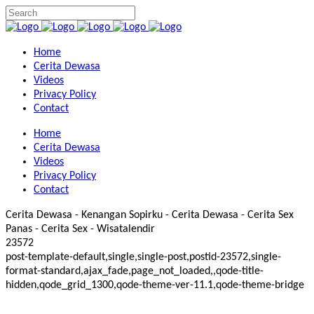
Home
Cerita Dewasa
Videos
Privacy Policy
Contact
Home
Cerita Dewasa
Videos
Privacy Policy
Contact
Cerita Dewasa - Kenangan Sopirku - Cerita Dewasa - Cerita Sex
Panas - Cerita Sex - Wisatalendir
23572
post-template-default,single,single-post,postid-23572,single-
format-standard,ajax_fade,page_not_loaded,,qode-title-
hidden,qode_grid_1300,qode-theme-ver-11.1,qode-theme-bridge