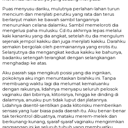
Puas menyusu dariku, mulutnya perlahan-lahan turun
mencium dan menjilati perutku yang rata dan terus
berlanjut makin ke bawah sambil tangannya
menurunkan celana dalamku. Sambil memeloroti dia
mengelusi paha mulusku. Cd itu akhirnya lepas melalui
kaki kananku yang dia angkat, setelah itu dia mengulum
sejenak jempol kakiku dan juga menjilati kakiku. Darahku
semakin bergolak oleh permainannya yang erotis itu.
Selanjutnya dia mengangkat kedua kakiku ke bahunya,
badanku setengah terangkat dengan selangkangan
menghadap ke atas.
Aku pasrah saja mengikuti posisi yang dia inginkan,
pokoknya aku ingin menuntaskan birahiku ini. Tanpa
membuang waktu lagi dia melumat kemaluanku
dengan rakusnya, lidahnya menyapu seluruh pelosok
vaginaku dari bibirnya, klitorisnya, hingga ke dinding di
dalamnya, anusku pun tidak luput dari jilatannya.
Lidahnya disentil-sentilkan pada klitorisku memberikan
sensasi yang luar biasa pada daerah itu. Aku benar-benar
tak terkontrol dibuatnya, mataku merem-melek dan
berkunang-kunang, syaraf-syaraf vaginaku mengirimkan
rangsangan ini ke seluruh tubuh yang membuatku