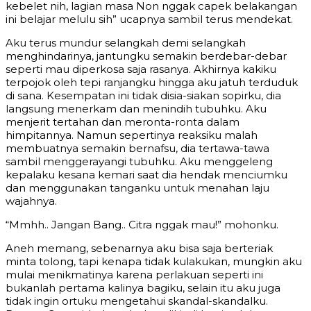
kebelet nih, lagian masa Non nggak capek belakangan
ini belajar melulu sih” ucapnya sambil terus mendekat.
Aku terus mundur selangkah demi selangkah
menghindarinya, jantungku semakin berdebar-debar
seperti mau diperkosa saja rasanya. Akhirnya kakiku
terpojok oleh tepi ranjangku hingga aku jatuh terduduk
di sana. Kesempatan ini tidak disia-siakan sopirku, dia
langsung menerkam dan menindih tubuhku. Aku
menjerit tertahan dan meronta-ronta dalam
himpitannya. Namun sepertinya reaksiku malah
membuatnya semakin bernafsu, dia tertawa-tawa
sambil menggerayangi tubuhku. Aku menggeleng
kepalaku kesana kemari saat dia hendak menciumku
dan menggunakan tanganku untuk menahan laju
wajahnya.
“Mmhh.. Jangan Bang.. Citra nggak mau!” mohonku.
Aneh memang, sebenarnya aku bisa saja berteriak
minta tolong, tapi kenapa tidak kulakukan, mungkin aku
mulai menikmatinya karena perlakuan seperti ini
bukanlah pertama kalinya bagiku, selain itu aku juga
tidak ingin ortuku mengetahui skandal-skandalku.