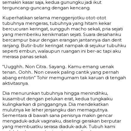
semakin kasar saja, kedua gunungku jadi ikut
terguncang-guncang dengan kencang.
Kuperhatikan selama menggenjotku otot-otot
tubuhnya mengeras, tubuhnya yang hitam kekar
bercucuran keringat, sungguh macho sekali, pria sejati
yang memberiku kenikmatan sejati. Suara desahanku
bercampur baur dengan erangan jantannya dan derit
ranjang. Butir-butir keringat nampak di sejukur tubuhku
seperti embun, walaupun ruangan ini ber-ac tapi aku
merasa panas sekali.
“Uugghh.. Non Citra.. Sayang.. Kamu emang uenak
tenan.. Oohh.. Non cewek paling cantik yang pernah
abang entotin” Tohir memgumam tak karuan di tengah
aktivitasnya.
Dia menurunkan tubuhnya hingga menindihku,
kusambut dengan pelukan erat, kedua tungkaiku
kulingkarkan di pinggangnya. Dia mendekatkan
mulutnya ke leher jenjangku dan memagutnya.
Sementara di bawah sana penisnya makin gencar
mengaduk-aduk vaginaku, diselingi gerakan berputar
yang membuatku serasa diaduk-aduk. Tubuh kami