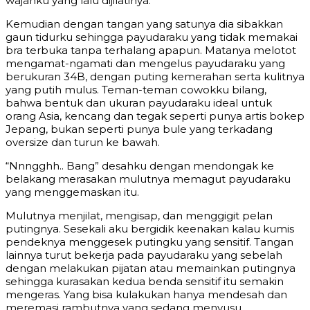
wajahku yang lalu dijilatinya.
Kemudian dengan tangan yang satunya dia sibakkan
gaun tidurku sehingga payudaraku yang tidak memakai
bra terbuka tanpa terhalang apapun. Matanya melotot
mengamat-ngamati dan mengelus payudaraku yang
berukuran 34B, dengan puting kemerahan serta kulitnya
yang putih mulus. Teman-teman cowokku bilang,
bahwa bentuk dan ukuran payudaraku ideal untuk
orang Asia, kencang dan tegak seperti punya artis bokep
Jepang, bukan seperti punya bule yang terkadang
oversize dan turun ke bawah.
“Nnngghh.. Bang” desahku dengan mendongak ke
belakang merasakan mulutnya memagut payudaraku
yang menggemaskan itu.
Mulutnya menjilat, mengisap, dan menggigit pelan
putingnya. Sesekali aku bergidik keenakan kalau kumis
pendeknya menggesek putingku yang sensitif. Tangan
lainnya turut bekerja pada payudaraku yang sebelah
dengan melakukan pijatan atau memainkan putingnya
sehingga kurasakan kedua benda sensitif itu semakin
mengeras. Yang bisa kulakukan hanya mendesah dan
meremasi rambutnya yang sedang menyusu.