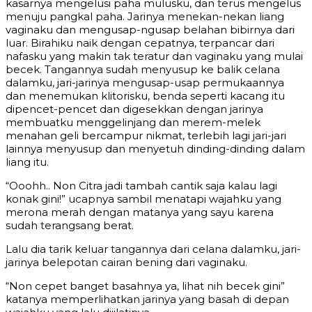
kasarnya mengelusi paha mulusku, dan terus mengelus
menuju pangkal paha. Jarinya menekan-nekan liang
vaginaku dan mengusap-ngusap belahan bibirnya dari
luar. Birahiku naik dengan cepatnya, terpancar dari
nafasku yang makin tak teratur dan vaginaku yang mulai
becek. Tangannya sudah menyusup ke balik celana
dalamku, jari-jarinya mengusap-usap permukaannya
dan menemukan klitorisku, benda seperti kacang itu
dipencet-pencet dan digesekkan dengan jarinya
membuatku menggelinjang dan merem-melek
menahan geli bercampur nikmat, terlebih lagi jari-jari
lainnya menyusup dan menyetuh dinding-dinding dalam
liang itu.
“Ooohh.. Non Citra jadi tambah cantik saja kalau lagi
konak gini!” ucapnya sambil menatapi wajahku yang
merona merah dengan matanya yang sayu karena
sudah terangsang berat.
Lalu dia tarik keluar tangannya dari celana dalamku, jari-
jarinya belepotan cairan bening dari vaginaku.
“Non cepet banget basahnya ya, lihat nih becek gini”
katanya memperlihatkan jarinya yang basah di depan