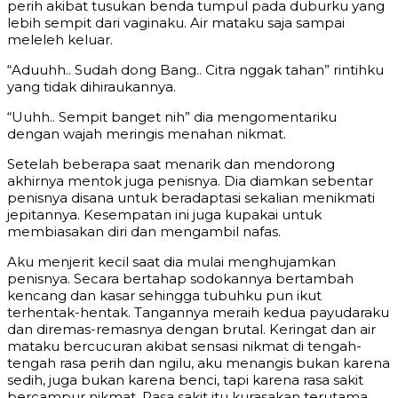
perih akibat tusukan benda tumpul pada duburku yang
lebih sempit dari vaginaku. Air mataku saja sampai
meleleh keluar.
“Aduuhh.. Sudah dong Bang.. Citra nggak tahan” rintihku
yang tidak dihiraukannya.
“Uuhh.. Sempit banget nih” dia mengomentariku
dengan wajah meringis menahan nikmat.
Setelah beberapa saat menarik dan mendorong
akhirnya mentok juga penisnya. Dia diamkan sebentar
penisnya disana untuk beradaptasi sekalian menikmati
jepitannya. Kesempatan ini juga kupakai untuk
membiasakan diri dan mengambil nafas.
Aku menjerit kecil saat dia mulai menghujamkan
penisnya. Secara bertahap sodokannya bertambah
kencang dan kasar sehingga tubuhku pun ikut
terhentak-hentak. Tangannya meraih kedua payudaraku
dan diremas-remasnya dengan brutal. Keringat dan air
mataku bercucuran akibat sensasi nikmat di tengah-
tengah rasa perih dan ngilu, aku menangis bukan karena
sedih, juga bukan karena benci, tapi karena rasa sakit
bercampur nikmat. Rasa sakit itu kurasakan terutama