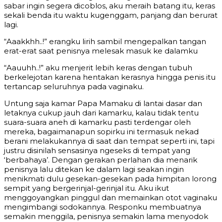
sabar ingin segera dicoblos, aku meraih batang itu, keras
sekali benda itu waktu kugenggam, panjang dan berurat
lagi.
“Aaakkhh..!” erangku lirih sambil mengepalkan tangan
erat-erat saat penisnya melesak masuk ke dalamku
“Aauuhh..!” aku menjerit lebih keras dengan tubuh
berkelejotan karena hentakan kerasnya hingga penis itu
tertancap seluruhnya pada vaginaku.
Untung saja kamar Papa Mamaku di lantai dasar dan
letaknya cukup jauh dari kamarku, kalau tidak tentu
suara-suara aneh di kamarku pasti terdengar oleh
mereka, bagaimanapun sopirku ini termasuk nekad
berani melakukannya di saat dan tempat seperti ini, tapi
justru disinilah sensasinya ngeseks di tempat yang
‘berbahaya’. Dengan gerakan perlahan dia menarik
penisnya lalu ditekan ke dalam lagi seakan ingin
menikmati dulu gesekan-gesekan pada himpitan lorong
sempit yang bergerinjal-gerinjal itu. Aku ikut
menggoyangkan pinggul dan memainkan otot vaginaku
mengimbangi sodokannya. Responku membuatnya
semakin menggila, penisnya semakin lama menyodok