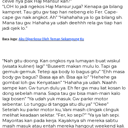
cewe nya pak Haji Mansur kan?”
“LOH lo jadi ngekos Haji Mansur juga? Kenapa ga bilang
kampret. Tau gitu gw tiap hari nebeng elo Fer. Cape-
cape gw naik angkot. Ah” “Hahahaha ya lo ga bilang sih.
Mana tau gw. Hahaha ya udah deehhh rela gw tiap hari
jadi ojek lo.”
Baca Juga:
Aku Diperkosa Oleh Teman Sekampung Ku
“Nah gitu doong. Kan ongkos nya lumayan buat wiskul
(wisata kuliner) lagi” “Buseett makan mulu lo. Tapi ga
gemuk-gemuk. Tetep aja body lo bagus gitu” “Ehh masa
body gw bagus? Biasa aja ah. Bisa aja lo” “Hehehe ga
gombal loh gw. Kenyataan” “Hahaha ya udah. Naahh
sampe kan. Gw turun dulu ya. Eh fer gw mau liat kosan lo
dong sebelah mana. Siapa tau gw bisa main-main kalo
lagi bosen” “Ya udah yuk masuk. Gw parkir motor
sebentar. Lo tunggu di tangga situ dlu ya” “Okee”
Setelah ku parkir motor ku, Vani masih clingak clinguk
melihat keadaan sekitar. “Fer, ko sepi?” “Ya iya lah sepi.
Mayoritas kan pada kerja. Kayaknya sih mereka sabtu
masih masuk atau entah mereka hangout weekend kali.