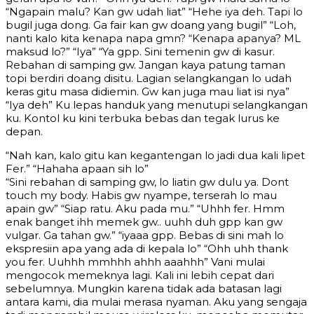
“Ngapain malu? Kan gw udah liat” “Hehe iya deh. Tapi lo
bugil juga dong. Ga fair kan gw doang yang bugil” “Loh,
nanti kalo kita kenapa napa gmn? “Kenapa apanya? ML
maksud lo?” “Iya” “Ya gpp. Sini temenin gw di kasur.
Rebahan di samping gw. Jangan kaya patung taman
topi berdiri doang disitu. Lagian selangkangan lo udah
keras gitu masa didiemin. Gw kan juga mau liat isi nya”
“Iya deh” Ku lepas handuk yang menutupi selangkangan
ku. Kontol ku kini terbuka bebas dan tegak lurus ke
depan.
“Nah kan, kalo gitu kan kegantengan lo jadi dua kali lipet
Fer.” “Hahaha apaan sih lo”
“Sini rebahan di samping gw, lo liatin gw dulu ya. Dont
touch my body. Habis gw nyampe, terserah lo mau
apain gw” “Siap ratu. Aku pada mu.” “Uhhh fer. Hmm
enak banget ihh memek gw.. uuhh duh gpp kan gw
vulgar. Ga tahan gw.” “iyaaa gpp. Bebas di sini mah lo
ekspresiin apa yang ada di kepala lo” “Ohh uhh thank
you fer. Uuhhh mmhhh ahhh aaahhh” Vani mulai
mengocok memeknya lagi. Kali ini lebih cepat dari
sebelumnya. Mungkin karena tidak ada batasan lagi
antara kami, dia mulai merasa nyaman. Aku yang sengaja