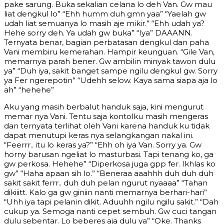
pake sarung. Buka sekalian celana lo deh Van. Gw mau
liat dengkul lo” “Ehh humm duh gmn yaa” “Yaelah gw
udah liat semuanya lo masih aje mikir.” “Ehh udah ya?
Hehe sorry deh. Ya udah gw buka” “Iya” DAAANN.
Ternyata benar, bagian perbatasan dengkul dan paha
Vani membiru kemerahan. Hampir keunguan. “Gile Van,
memarnya parah bener. Gw ambilin minyak tawon dulu
ya” “Duh iya, sakit banget sampe ngilu dengkul gw. Sorry
ya Fer ngerepotin” “Udehh selow. Kaya sama siapa aja lo
ah” “hehehe”
Aku yang masih berbalut handuk saja, kini mengurut
memar nya Vani. Tentu saja kontolku masih mengeras
dan ternyata terlihat oleh Vani karena handuk ku tidak
dapat menutupi keras nya selangkangan nakal ini.
“Feerrr.. itu lo keras ya?” “Ehh oh iya Van. Sorry ya. Gw
horny barusan ngeliat lo masturbasi. Tapi tenang ko, ga
gw perkosa. Hehehe” “Diperkosa juga gpp fer. Ikhlas ko
gw” “Haha apaan sih lo.” “Beneraa aaahhh duh duh duh
sakit sakit ferrr.. duh duh pelan ngurut nyaaaa” “Tahan
dikiiitt. Kalo ga gw giniin nanti memarnya berhari-hari”
“Uhh iya tapi pelanin dikit. Aduuhh ngilu ngilu sakit.” “Dah
cukup ya. Semoga nanti cepet sembuh. Gw cuci tangan
dulu sebentar. Lo beberes aja dulu ya” “Oke. Thanks