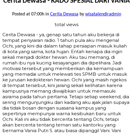
Cerita Dewasa - KADO SPESIAL DARI VANIA
Posted at 07:00h
in
Cerita Dewasa
by
wisatalendiradmin
total views
Cerita Dewasa - ya, genap satu tahun aku bekerja di
tempat penyiaran radio. 1 tahun pula aku mengenal
Ochi, yang kini dia dalam tahap persiapan masuk kuliah
di kota yang sama, kota hujan. Entah kenapa dia ingin
sekali menjadi dokter hewan. Aku tau memang, di
rumah ibu nya kucing kesayangan dia dipelihara. Jadi
motivasi tersebut yang memberikan dia kemampuan
yang memadai untuk melewati tes SPMB untuk masuk
ke jurusan kedokteran hewan. Ochi yang masih ngekos
di tempat tersebut, kini jarang sekali kelihatan karena
kampusnya memang diwajibkan untuk memasuki
asrama pada tahun pertama. Tetapi setiap weekend, dia
sering mengunjungiku dan kadang aku ajak jalan supaya
dia tidak bosan dengan suasana kampus yang
sepertinya mempunyai warna kesibukan baru untuk
Ochi. Kali ini aku tidak bercerita tentang Ochi, tetapi
akan bercerita tentang teman satu kantorku yang
bernama Vania Putri S. atau biasa dipanggil Vani. Vani