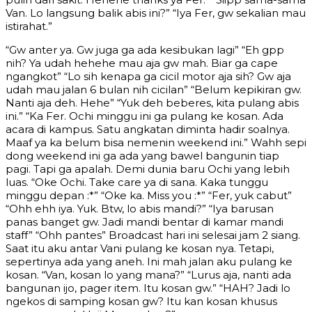
Van. Lo langsung balik abis ini?” “Iya Fer, gw sekalian mau
istirahat.”
“Gw anter ya. Gw juga ga ada kesibukan lagi” “Eh gpp
nih? Ya udah hehehe mau aja gw mah. Biar ga cape
ngangkot” “Lo sih kenapa ga cicil motor aja sih? Gw aja
udah mau jalan 6 bulan nih cicilan” “Belum kepikiran gw.
Nanti aja deh. Hehe” “Yuk deh beberes, kita pulang abis
ini.” “Ka Fer. Ochi minggu ini ga pulang ke kosan. Ada
acara di kampus. Satu angkatan diminta hadir soalnya.
Maaf ya ka belum bisa nemenin weekend ini.” Wahh sepi
dong weekend ini ga ada yang bawel bangunin tiap
pagi. Tapi ga apalah. Demi dunia baru Ochi yang lebih
luas. “Oke Ochi. Take care ya di sana. Kaka tunggu
minggu depan :*” “Oke ka. Miss you :*” “Fer, yuk cabut”
“Ohh ehh iya. Yuk. Btw, lo abis mandi?” “Iya barusan
panas banget gw. Jadi mandi bentar di kamar mandi
staff” “Ohh pantes” Broadcast hari ini selesai jam 2 siang.
Saat itu aku antar Vani pulang ke kosan nya. Tetapi,
sepertinya ada yang aneh. Ini mah jalan aku pulang ke
kosan. “Van, kosan lo yang mana?” “Lurus aja, nanti ada
bangunan ijo, pager item. Itu kosan gw.” “HAH? Jadi lo
ngekos di samping kosan gw? Itu kan kosan khusus