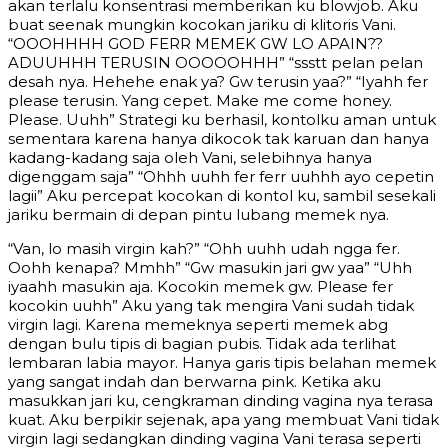
akan terlalu konsentrasi memberikan ku blowjob. Aku
buat seenak mungkin kocokan jariku di klitoris Vani.
“OOOHHHH GOD FERR MEMEK GW LO APAIN??
ADUUHHH TERUSIN OOOOOHHH” “ssstt pelan pelan
desah nya. Hehehe enak ya? Gw terusin yaa?” “Iyahh fer
please terusin. Yang cepet. Make me come honey.
Please. Uuhh” Strategi ku berhasil, kontolku aman untuk
sementara karena hanya dikocok tak karuan dan hanya
kadang-kadang saja oleh Vani, selebihnya hanya
digenggam saja” “Ohhh uuhh fer ferr uuhhh ayo cepetin
lagii” Aku percepat kocokan di kontol ku, sambil sesekali
jariku bermain di depan pintu lubang memek nya.
“Van, lo masih virgin kah?” “Ohh uuhh udah ngga fer.
Oohh kenapa? Mmhh” “Gw masukin jari gw yaa” “Uhh
iyaahh masukin aja. Kocokin memek gw. Please fer
kocokin uuhh” Aku yang tak mengira Vani sudah tidak
virgin lagi. Karena memeknya seperti memek abg
dengan bulu tipis di bagian pubis. Tidak ada terlihat
lembaran labia mayor. Hanya garis tipis belahan memek
yang sangat indah dan berwarna pink. Ketika aku
masukkan jari ku, cengkraman dinding vagina nya terasa
kuat. Aku berpikir sejenak, apa yang membuat Vani tidak
virgin lagi sedangkan dinding vagina Vani terasa seperti