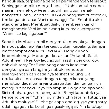
handuk saja, terpesona dengan pemandangan tersebut.
Sehingga kontolku menjadi keras. “Uhhh aduuhh cepet
mainin memek gw Feerr.. uuuhh ampuunn enak
bangettt. Ohhh Feeerrr..” DEG Aku yang saat itu terpaku,
terdengar desahan Vani memanggil Fer. Entah itu aku
atau orang lain. Membuat diriku memberanikan diri
menghampiri Vani ke belakang kursi meja komputer.
“Vaann. Lo lagi ngapain?”
Sapa ku lembut sambil menyentuh pundaknya dengan
lembut pula. Tapi Vani terkejut bukan kepalang. Sampai
dia terlompat dari kursi. BRUAKK Dengkul Vani
kepentok meja. Merengut kesakitan “Aduuhh. Sakiit.
Aduhh eehh Fer. Gw lagi.. aduuhh ssshh dengkul gw..
ohh duh sorry Fer..” Vani yang antara kesakitan
dengkulnya dan tangannya sibuk menutupi
selangkangan dan dada nya terihat linglung. Dia
terduduk di tepi kasur dengan tangan kanan yang
menutupi dada, paha yang dirapatkan dan tangan kiri
mengurut dengkul nya. “Ya ampun. Lo ga apa-apa Van?
Sini rebahan, gw urut dengkul lo. Bunyi kepentok nya
kenceng bener” “Ehh. Huum deh. Ehh tapi ini. Tutup yaa.
Aduuhh malu gw” “Hehe gak apa-apa lagi, gw yang sorry
udah ngagetin lo. Lo sih ga ngajak-ngajak. Nih lo tutup