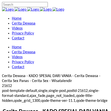
Home
Cerita Dewasa
Videos
Privacy Policy
Contact
Home
Cerita Dewasa
Videos
Privacy Policy
Contact
Cerita Dewasa - KADO SPESIAL DARI VANIA - Cerita Dewasa -
Cerita Sex Panas - Cerita Sex - Wisatalendir
21612
post-template-default,single,single-post,postid-21612,single-
format-standard,ajax_fade,page_not_loaded,,qode-title-
hidden,qode_grid_1300,qode-theme-ver-11.1,qode-theme-bridge