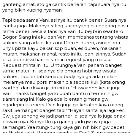
ganteng amat, ato ga cantik beneran, tapi suara nya itu
yang bikin kuping nyaman.
Tapi beda sama Vani, aslinya itu cantik bener. Suara nya
cantik juga. Makanya rating siaran yang dia pegang pasti
rame bener. Secara fans nya Vani itu bejibun seantero
Bogor. Siang ini aku dan Vani membahas tentang wisata
kuliner yang ada di kota ini. Dari es duren, asinan, roti
unyil, pizza kayu bakar, sop buah, es duren, makanan
murah, makanan mahal, resto ini itu, dan lainnya. Sudah
bisa diprediksi hari ini ramai request yang masuk.
Request minta ini itu. Untungnya Vani paham banget
sama materi ini, soalnya dia emang hobi nya wisata
kuliner. Tapi entah kenapa body nya ga ada melar-
melarnya mau porsi makan dia seporsi kuli (kata orang
warteg) dan doyan jajan ini itu. “Huwaahhh kelar juga
Van. Thanks banget ya lo udah bantu n temenin gw
siaran siang ini. Kalo ga ada lo entah gimana gw
ngadepin listeners. Dan lo juga ga keliatan kaya orang
sakit. Semangat banget tadi” “Hayah santai aja lagi Fer.
Gw juga seneng ko jadi partner lo, soalnya lo juga enak
bawain nya. Konyol lo ga garing, jadi gw nya juga
semangat. Yaa itung-itung kaya gini nih bikin gw cepet
pulih dari sakit. Hehehe thanks ya Fer.” “Siipp sama-sama