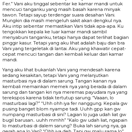
Fer.” Vani aku tinggal sebentar ke kamar mandi untuk
mencuci tanganku yang masih basah karena minyak
tawon. Tetapi sayup terdengar suara desahan Vani.
Mungkin dia masih mengeluh sakit akan dengkul nya.
Aku intip sebentar memastikan Vani tidak apa-apa. Ku
tengokkan kepala ke luar kamar mandi sambil
menyabuni tanganku, tetapi hanya dapat terlihat bagian
pinggir kasur. Tetapi yang aku lihat adalah baju dan bra
Vani yang tergeletak di lantai. Aku yang khawatir cepat-
cepat mencuci tangan dan kembali keluar dari kamar
mandi.
Yang aku lihat bukanlah Vani yang mendesah karena
sedang kesakitan, tetapi Vani yang melanjutkan
masturbasi nya di dalam sarung. Tangan kanan nya
kembali memainkan memek nya yang berada di dalam
sarung dan tangan kiri nya meremas payudara nya yang
terekspos karena tidak tertutup sarung. “Vaaan, lo
masturbasi lagi?” “Uhh ohh iya fer nanggung. Kepala gw
pusing banget blom nyampe tadi. Uuhh gpp kan gw
numpang masturbasi di sini? Lagian lo juga udah liat gw
bugil barusan.. uuhh mmhh” “Kalo gw udah liat, ngapain
lo masturbasi di dalem sarung? Buka lah sarung nya, ga
gerah apa lo Van? “Ohh iya deh. Tapi gw malu sama lo”