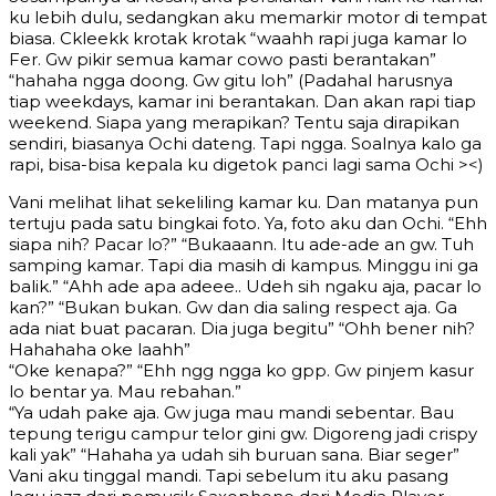
ku lebih dulu, sedangkan aku memarkir motor di tempat
biasa. Ckleekk krotak krotak “waahh rapi juga kamar lo
Fer. Gw pikir semua kamar cowo pasti berantakan”
“hahaha ngga doong. Gw gitu loh” (Padahal harusnya
tiap weekdays, kamar ini berantakan. Dan akan rapi tiap
weekend. Siapa yang merapikan? Tentu saja dirapikan
sendiri, biasanya Ochi dateng. Tapi ngga. Soalnya kalo ga
rapi, bisa-bisa kepala ku digetok panci lagi sama Ochi ><)
Vani melihat lihat sekeliling kamar ku. Dan matanya pun
tertuju pada satu bingkai foto. Ya, foto aku dan Ochi. “Ehh
siapa nih? Pacar lo?” “Bukaaann. Itu ade-ade an gw. Tuh
samping kamar. Tapi dia masih di kampus. Minggu ini ga
balik.” “Ahh ade apa adeee.. Udeh sih ngaku aja, pacar lo
kan?” “Bukan bukan. Gw dan dia saling respect aja. Ga
ada niat buat pacaran. Dia juga begitu” “Ohh bener nih?
Hahahaha oke laahh”
“Oke kenapa?” “Ehh ngg ngga ko gpp. Gw pinjem kasur
lo bentar ya. Mau rebahan.”
“Ya udah pake aja. Gw juga mau mandi sebentar. Bau
tepung terigu campur telor gini gw. Digoreng jadi crispy
kali yak” “Hahaha ya udah sih buruan sana. Biar seger”
Vani aku tinggal mandi. Tapi sebelum itu aku pasang