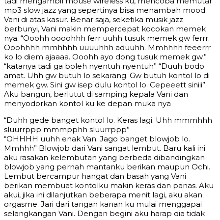
tadi mengambil mouse wireless ku, mencoba memutar
mp3 slow jazz yang sepertinya bisa menambah mood
Vani di atas kasur. Benar saja, seketika musik jazz
berbunyi, Vani makin mempercepat kocokan memek
nya. “Ooohh oooohhh ferr uuhh tusuk memek gw ferrr.
Ooohhhh mmhhhh uuuuhhh aduuhh. Mmhhhh feeerrr
ko lo diem ajaaaa. Ooohh ayo dong tusuk memek gw.”
“katanya tadi ga boleh nyentuh nyentuh” “Duuh bodo
amat. Uhh gw butuh lo sekarang. Gw butuh kontol lo di
memek gw. Sini gw isep dulu kontol lo. Cepeeett siniii”
Aku bangun, berlutut di samping kepala Vani dan
menyodorkan kontol ku ke depan muka nya
“Duhh gede banget kontol lo. Keras lagi. Uhh mmmhhh
sluurrppp mmmpphh sluurrppp”
“OHHHH uuhh enak Van. Jago banget blowjob lo.
Mmhhh” Blowjob dari Vani sangat lembut. Baru kali ini
aku rasakan kelembutan yang berbeda dibandingkan
blowjob yang pernah mantanku berikan maupun Ochi.
Lembut bercampur hangat dan basah yang Vani
berikan membuat kontolku makin keras dan panas. Aku
akui, jika ini dilanjutkan beberapa menit lagi, aku akan
orgasme. Jari dari tangan kanan ku mulai menggapai
selangkangan Vani. Dengan begini aku harap dia tidak