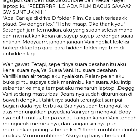
lagu jazz dari pemusik Saxophone dari Media Player
laptop ku. “FEEERRRR.. LO ADA PILM BAGUS GAAAA?
GW SUNTUK NIH”
“Ada. Cari aja di drive D folder Film. Ga usah teriaaakk
plaud. Gw denger ko.” “Hehe maap. Oke thank you”
Setengah jam kemudian, aku yang sudah selesai mandi
dan mematikan keran air, sayup-sayup terdengar suara
rintihan. Modyaarrr, jangan-jangan Vani ngeliat koleksi
bokep di laptop gara-gara hidden folder nya blm di
unhidden lagi.
Wah gawat. Tetapi, sepertinya suara desahan itu aku
kenal suara nya, Ya! Suara Vani. Itu suara desahan
Vani!!!Keran air tetap aku nyalakan. Pelan-pelan aku
buka pintu supaya tidak menimbulkan suara. Aku intip
sebentar ke meja tempat aku menaruh laptop…Deggg
Vani sedang masturbasi! Jeans nya sudah diturunkan di
bawah dengkul, tshirt nya sudah terangkat sampai
bagian dada nya terbuka. Bra nya sudah terangkat ke
atas menunjukkan payudara Vani yang mengkal. Body
nya putih mulus, tanpa cacat. Tangan kanan Vani tengah
mengocok memek nya, dan tangan kiri nya pun
memainkan puting sebelah kiri. “Uhhhh mmhhhh duuhh
enakkk. Mmmmmhhhhh” Aku yang hanya berbalut