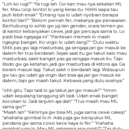
“Loh ko rugi?” “Ya rugi lah. Gw kan mau nya sekalian ML
fer. Mau cicip kontol lo yang keras itu. Hihihi siapa tau
jauh lebih enak” “Emang nya lo udah nyobain berapa
kontol Van?” “Belom pernah fer, makanya gw penasaran.
Berhubung lo sohib gw yg lain gender, scara temen gw
di kantor kebanyakan cewe, jadi gw percaya sama lo. Lo
pasti bisa ngejaga ini” “Pantesan memek lo masih
ngegrip banget. Ko virgin lo udah ilang?” “Dulu waktu
SMA pas gw lagi masturbasi, ga sengaja jari gw masuk ke
dalem fer trus berdarah. Sejak saat itu gw takut kalo mau
masturbasi, sakit banget pas ga sengaja masuk itu. Tapi
libido gw ga ketahan, jadi gw masturbasi di klitoris aja. Ga
berani masuk lagi. Takut sakit n berdarah lagi. Walaupun
gw tau gw udah ga virgin dan bisa aja jari gw masuk ke
dalem, tapi gw masih takut. Kebawa yang dulu soalnya.”
“ohh gitu. Tapi tadi lo ga takut jari gw masuk?” “hmm
udah kepalang tanggung sih tadi. Udah enak banget
kocokan lo. Jadi lanjutin aja dah” “Trus masih mau ML
sama gw?”
“Masih lah” “Akhirnya gw bisa ML juga sama cewe cakep”
“ahahaha gombal lo ih. Ada juga gw bersyukur ML
perdana gw sama cowo kece kaya lo fer.” “Hahaha
gombal juga lo. Mau ML sekarang apa nanti?” “Tar dulu