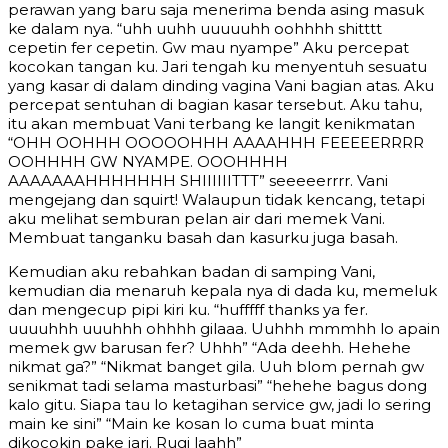
perawan yang baru saja menerima benda asing masuk
ke dalam nya. “uhh uuhh uuuuuhh oohhhh shitttt
cepetin fer cepetin. Gw mau nyampe” Aku percepat
kocokan tangan ku. Jari tengah ku menyentuh sesuatu
yang kasar di dalam dinding vagina Vani bagian atas. Aku
percepat sentuhan di bagian kasar tersebut. Aku tahu,
itu akan membuat Vani terbang ke langit kenikmatan
“OHH OOHHH OOOOOHHH AAAAHHH FEEEEERRRR
OOHHHH GW NYAMPE. OOOHHHH
AAAAAAAHHHHHHH SHIIIIIITTT” seeeeerrrr. Vani
mengejang dan squirt! Walaupun tidak kencang, tetapi
aku melihat semburan pelan air dari memek Vani.
Membuat tanganku basah dan kasurku juga basah.
Kemudian aku rebahkan badan di samping Vani,
kemudian dia menaruh kepala nya di dada ku, memeluk
dan mengecup pipi kiri ku. “hufffff thanks ya fer.
uuuuhhh uuuhhh ohhhh gilaaa. Uuhhh mmmhh lo apain
memek gw barusan fer? Uhhh” “Ada deehh. Hehehe
nikmat ga?” “Nikmat banget gila. Uuh blom pernah gw
senikmat tadi selama masturbasi” “hehehe bagus dong
kalo gitu. Siapa tau lo ketagihan service gw, jadi lo sering
main ke sini” “Main ke kosan lo cuma buat minta
dikocokin pake jari. Rugi laahh”