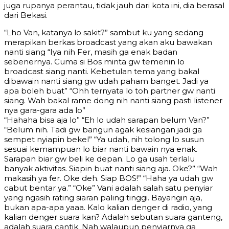
juga rupanya perantau, tidak jauh dari kota ini, dia berasal
dari Bekasi.
“Lho Van, katanya lo sakit?” sambut ku yang sedang
merapikan berkas broadcast yang akan aku bawakan
nanti siang “Iya nih Fer, masih ga enak badan
sebenernya. Cuma si Bos minta gw temenin lo
broadcast siang nanti. Kebetulan tema yang bakal
dibawain nanti siang gw udah paham banget. Jadi ya
apa boleh buat” “Ohh ternyata lo toh partner gw nanti
siang. Wah bakal rame dong nih nanti siang pasti listener
nya gara-gara ada lo”
“Hahaha bisa aja lo” “Eh lo udah sarapan belum Van?”
“Belum nih. Tadi gw bangun agak kesiangan jadi ga
sempet nyiapin bekel” “Ya udah, nih tolong lo susun
sesuai kemampuan lo biar nanti bawain nya enak.
Sarapan biar gw beli ke depan. Lo ga usah terlalu
banyak aktivitas. Siapin buat nanti siang aja. Oke?” “Wah
makasih ya fer. Oke deh. Siap BOS!” “Haha ya udah gw
cabut bentar ya.” “Oke” Vani adalah salah satu penyiar
yang ngasih rating siaran paling tinggi. Bayangin aja,
bukan apa-apa yaaa. Kalo kalian denger di radio, yang
kalian denger suara kan? Adalah sebutan suara ganteng,
adalah suara cantik. Nah walaupun penyiarnya ga