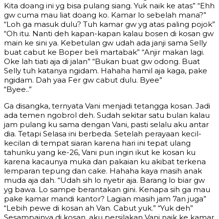
Kita doang ini yg bisa pulang siang. Yuk naik ke atas” “Ehh
gw cuma mau liat doang ko. Kamar lo sebelah mana?”
“Loh ga masuk dulu? Tuh kamar gw yg atas paling pojok”
“Oh itu. Nanti deh kapan-kapan kalau bosen di kosan gw
main ke sini ya. Kebetulan gw udah ada janji sama Selly
buat cabut ke Boper beli martabak” “Anjir makan lagi.
Oke lah tiati aja di jalan” “Bukan buat gw odong. Buat
Selly tuh katanya ngidam. Hahaha hamil aja kaga, pake
ngidam. Dah yaa Fer gw cabut dulu. Byee”
“Byee..”
Ga disangka, ternyata Vani menjadi tetangga kosan. Jadi
ada temen ngobrol deh. Sudah sekitar satu bulan kalau
jam pulang ku sama dengan Vani, pasti selalu aku antar
dia. Tetapi Selasa ini berbeda. Setelah perayaan kecil-
kecilan di tempat siaran karena hari ini tepat ulang
tahunku yang ke-26, Vani pun ingin ikut ke kosan ku
karena kacaunya muka dan pakaian ku akibat terkena
lemparan tepung dan cake. Hahaha kaya masih anak
muda aja dah. “Udah sih lo nyetir aja. Barang lo biar gw
yg bawa. Lo sampe berantakan gini. Kenapa sih ga mau
pake kamar mandi kantor? Lagian masih jam 7an juga”
“Lebih pewe di kosan ah Van. Cabut yuk.” “Yuk deh”
Sesampainya di kosan, aku persilakan Vani naik ke kamar