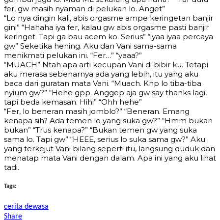
fer, gw masih nyaman di pelukan lo. Anget”
“Lo nya dingin kali, abis orgasme ampe keringetan banjir
gini” “Hahaha iya fer, kalau gw abis orgasme pasti banjir
keringet. Tapi ga bau acem ko. Serius” “iyaa iyaa percaya
gw” Seketika hening. Aku dan Vani sama-sama
menikmati pelukan ini. “Fer…” “yaaa?”
“MUACH” Ntah apa arti kecupan Vani di bibir ku. Tetapi
aku merasa sebenarnya ada yang lebih, itu yang aku
baca dari guratan mata Vani. “Muach. Knp lo tiba-tiba
nyium gw?” “Hehe gpp. Anggep aja gw say thanks lagi,
tapi beda kemasan. Hihi” “Ohh hehe”
“Fer, lo beneran masih jomblo?” “Beneran. Emang
kenapa sih? Ada temen lo yang suka gw?” “Hmm bukan
bukan” “Trus kenapa?” “Bukan temen gw yang suka
sama lo. Tapi gw” “HEEE, serius lo suka sama gw?” Aku
yang terkejut Vani bilang seperti itu, langsung duduk dan
menatap mata Vani dengan dalam. Apa ini yang aku lihat
tadi.
Tags:
cerita dewasa
Share