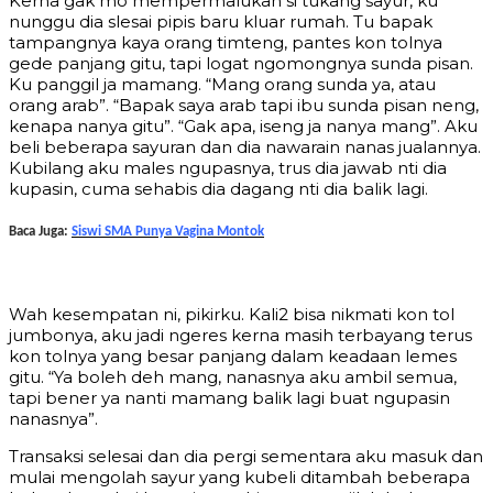
Kerna gak mo mempermalukan si tukang sayur, ku
nunggu dia slesai pipis baru kluar rumah. Tu bapak
tampangnya kaya orang timteng, pantes kon tolnya
gede panjang gitu, tapi logat ngomongnya sunda pisan.
Ku panggil ja mamang. “Mang orang sunda ya, atau
orang arab”. “Bapak saya arab tapi ibu sunda pisan neng,
kenapa nanya gitu”. “Gak apa, iseng ja nanya mang”. Aku
beli beberapa sayuran dan dia nawarain nanas jualannya.
Kubilang aku males ngupasnya, trus dia jawab nti dia
kupasin, cuma sehabis dia dagang nti dia balik lagi.
Baca Juga:
Siswi SMA Punya Vagina Montok
Wah kesempatan ni, pikirku. Kali2 bisa nikmati kon tol
jumbonya, aku jadi ngeres kerna masih terbayang terus
kon tolnya yang besar panjang dalam keadaan lemes
gitu. “Ya boleh deh mang, nanasnya aku ambil semua,
tapi bener ya nanti mamang balik lagi buat ngupasin
nanasnya”.
Transaksi selesai dan dia pergi sementara aku masuk dan
mulai mengolah sayur yang kubeli ditambah beberapa