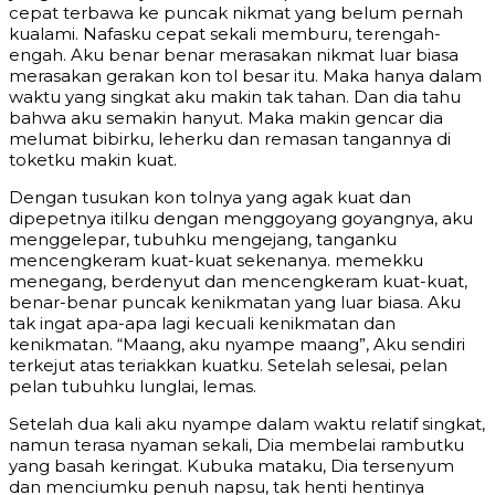
cepat terbawa ke puncak nikmat yang belum pernah
kualami. Nafasku cepat sekali memburu, terengah-
engah. Aku benar benar merasakan nikmat luar biasa
merasakan gerakan kon tol besar itu. Maka hanya dalam
waktu yang singkat aku makin tak tahan. Dan dia tahu
bahwa aku semakin hanyut. Maka makin gencar dia
melumat bibirku, leherku dan remasan tangannya di
toketku makin kuat.
Dengan tusukan kon tolnya yang agak kuat dan
dipepetnya itilku dengan menggoyang goyangnya, aku
menggelepar, tubuhku mengejang, tanganku
mencengkeram kuat-kuat sekenanya. memekku
menegang, berdenyut dan mencengkeram kuat-kuat,
benar-benar puncak kenikmatan yang luar biasa. Aku
tak ingat apa-apa lagi kecuali kenikmatan dan
kenikmatan. “Maang, aku nyampe maang”, Aku sendiri
terkejut atas teriakkan kuatku. Setelah selesai, pelan
pelan tubuhku lunglai, lemas.
Setelah dua kali aku nyampe dalam waktu relatif singkat,
namun terasa nyaman sekali, Dia membelai rambutku
yang basah keringat. Kubuka mataku, Dia tersenyum
dan menciumku penuh napsu, tak henti hentinya