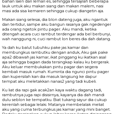
bahan laen dari lemari es, sehingga tersajilah beberapa
lauk untuk aku makan siang dan makan malem, nasi
masi ada sisa kemaren sehingga cukup diangetin aja.
Makan siang selesai, dia blon dateng juga, aku ngantuk
dan tertidur, sampe aku bangun rasanya gak ngedenger
ada orang ngetok pintu pager. Aku mandi, ketika
ditengah acara cuci rambut terdengar ada bel berbunyi,
wah nanggung ni, cuci rambut lon beres dia dah datang.
Ya dah ku balut tubuhku pake jas kamar dan
membungkus rambutku dengan anduk, Aku gak pake
apa2 dibawah jas kamar, ikat pinggang ku ikatkan asal
aja sehingga bagian dada tersingkap kalau ku bergerak.
Aku keluar membukakan pintu pagar dan segera
kembali masuk rumah. Kuminta dia ngunci pintu pager
dan kupersilah kan dia masuk langsung ke dapur
tempat aku meletakkan nanas2 yang tadi kubeli.
Ku liat dia rapi gak acak2an kaya waktu dagang tadi,
rambutnya juga rapi disisirnya, kayanya dia dah mandi
dulu seblon ke tempatku. Biat tukang sayur dia cukup
kerenlah sebagai lelaki. Matanya membelalak meliat
aku yang cuma terbungkus jas kamar yang mini banget.