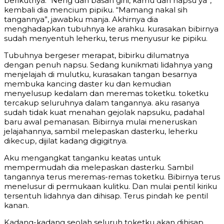
berikutnya. “Neng dah basah gini, kamu dah napsu ya”,
kembali dia mencium pipiku. “Mamang nakal sih
tangannya”, jawabku manja. Akhirnya dia
menghadapkan tubuhnya ke arahku. kurasakan bibirnya
sudah menyentuh leherku, terus menyusur ke pipiku.
Tubuhnya bergeser merapat, bibirku dilumatnya
dengan penuh napsu. Sedang kunikmati lidahnya yang
menjelajah di mulutku, kurasakan tangan besarnya
membuka kancing daster ku dan kemudian
menyelusup kedalam dan meremas toketku. toketku
tercakup seluruhnya dalam tangannya. aku rasanya
sudah tidak kuat menahan gejolak napsuku, padahal
baru awal pemanasan. Bibirnya mulai meneruskan
jelajahannya, sambil melepaskan dasterku, leherku
dikecup, dijilat kadang digigitnya.
Aku mengangkat tanganku keatas untuk
mempermudah dia melepaskan dasterku. Sambil
tangannya terus meremas-remas toketku. Bibirnya terus
menelusur di permukaan kulitku. Dan mulai pentil kiriku
tersentuh lidahnya dan dihisap. Terus pindah ke pentil
kanan.
Kadang-kadang seolah seluruh toketku akan dihisap.