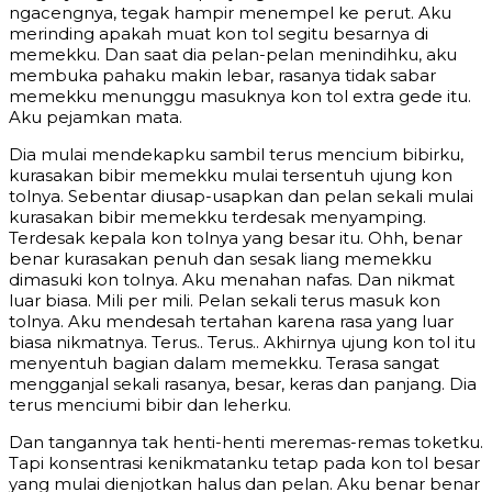
ngacengnya, tegak hampir menempel ke perut. Aku
merinding apakah muat kon tol segitu besarnya di
memekku. Dan saat dia pelan-pelan menindihku, aku
membuka pahaku makin lebar, rasanya tidak sabar
memekku menunggu masuknya kon tol extra gede itu.
Aku pejamkan mata.
Dia mulai mendekapku sambil terus mencium bibirku,
kurasakan bibir memekku mulai tersentuh ujung kon
tolnya. Sebentar diusap-usapkan dan pelan sekali mulai
kurasakan bibir memekku terdesak menyamping.
Terdesak kepala kon tolnya yang besar itu. Ohh, benar
benar kurasakan penuh dan sesak liang memekku
dimasuki kon tolnya. Aku menahan nafas. Dan nikmat
luar biasa. Mili per mili. Pelan sekali terus masuk kon
tolnya. Aku mendesah tertahan karena rasa yang luar
biasa nikmatnya. Terus.. Terus.. Akhirnya ujung kon tol itu
menyentuh bagian dalam memekku. Terasa sangat
mengganjal sekali rasanya, besar, keras dan panjang. Dia
terus menciumi bibir dan leherku.
Dan tangannya tak henti-henti meremas-remas toketku.
Tapi konsentrasi kenikmatanku tetap pada kon tol besar
yang mulai dienjotkan halus dan pelan. Aku benar benar