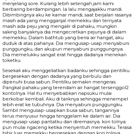
menjelang sore. Kurang lebih setengah jam kami
berbaring berdampingan. Ia lalu mengajakku mandi.
Dibimbingnya aku ke kamar mandi, saat berjalan rasanya
masih ada yang mengganjal memekku dan ternyata
masih ada peju yang mengalir di pahaku, mungkin
saking banyaknya dia mengecretkan pejunya di dalam
memekku. Dalam bathtub yang berisi air hangat, aku
duduk di atas pahanya. Dia mengusap-usap menyabuni
punggungku, dan akupun menyabuni punggungnya.
Dia memelukku sangat erat hingga dadanya menekan
toketku.
Sesekali aku menggeliatkan badanku sehingga pentilku
bergesekan dengan dadanya yang berbulu dan
dipenuhi busa sabun. Pentilku semakin mengeras.
Pangkal pahaku yang terendam air hangat tersenggol2
kontolnya. Hal itu menyebabkan napsuku mulai
berkobar kembali. Aku di tariknya sehingga menempel
lebih erat ke tubuhnya. Dia menyabuni punggungku.
Sambil mengusap-usapkan busa sabun, tangannya
terus menyusur hingga tenggelam ke dalam air. Dia
mengusap-usap pantatku dan diremasnya. kon tolnya
pun mulai ngaceng ketika menyentuh memekku. Terasa
bibir luar memekku bergesekan dengan kon tolnya.