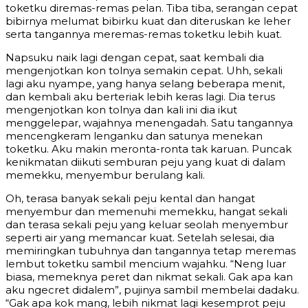
toketku diremas-remas pelan. Tiba tiba, serangan cepat
bibirnya melumat bibirku kuat dan diteruskan ke leher
serta tangannya meremas-remas toketku lebih kuat.
Napsuku naik lagi dengan cepat, saat kembali dia
mengenjotkan kon tolnya semakin cepat. Uhh, sekali
lagi aku nyampe, yang hanya selang beberapa menit,
dan kembali aku berteriak lebih keras lagi. Dia terus
mengenjotkan kon tolnya dan kali ini dia ikut
menggelepar, wajahnya menengadah. Satu tangannya
mencengkeram lenganku dan satunya menekan
toketku. Aku makin meronta-ronta tak karuan. Puncak
kenikmatan diikuti semburan peju yang kuat di dalam
memekku, menyembur berulang kali.
Oh, terasa banyak sekali peju kental dan hangat
menyembur dan memenuhi memekku, hangat sekali
dan terasa sekali peju yang keluar seolah menyembur
seperti air yang memancar kuat. Setelah selesai, dia
memiringkan tubuhnya dan tangannya tetap meremas
lembut toketku sambil mencium wajahku. “Neng luar
biasa, memeknya peret dan nikmat sekali. Gak apa kan
aku ngecret didalem”, pujinya sambil membelai dadaku.
“Gak apa kok mang, lebih nikmat lagi kesemprot peju