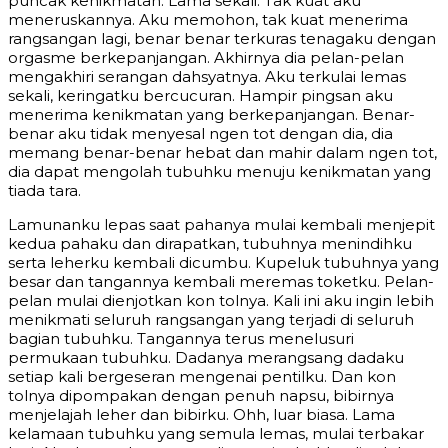
puncak kenikmatan. Lama sekali. Tak kuat aku
meneruskannya. Aku memohon, tak kuat menerima
rangsangan lagi, benar benar terkuras tenagaku dengan
orgasme berkepanjangan. Akhirnya dia pelan-pelan
mengakhiri serangan dahsyatnya. Aku terkulai lemas
sekali, keringatku bercucuran. Hampir pingsan aku
menerima kenikmatan yang berkepanjangan. Benar-
benar aku tidak menyesal ngen tot dengan dia, dia
memang benar-benar hebat dan mahir dalam ngen tot,
dia dapat mengolah tubuhku menuju kenikmatan yang
tiada tara.
Lamunanku lepas saat pahanya mulai kembali menjepit
kedua pahaku dan dirapatkan, tubuhnya menindihku
serta leherku kembali dicumbu. Kupeluk tubuhnya yang
besar dan tangannya kembali meremas toketku. Pelan-
pelan mulai dienjotkan kon tolnya. Kali ini aku ingin lebih
menikmati seluruh rangsangan yang terjadi di seluruh
bagian tubuhku. Tangannya terus menelusuri
permukaan tubuhku. Dadanya merangsang dadaku
setiap kali bergeseran mengenai pentilku. Dan kon
tolnya dipompakan dengan penuh napsu, bibirnya
menjelajah leher dan bibirku. Ohh, luar biasa. Lama
kelamaan tubuhku yang semula lemas, mulai terbakar