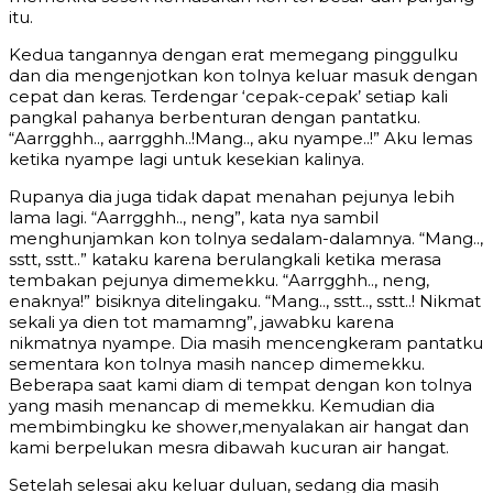
itu.
Kedua tangannya dengan erat memegang pinggulku
dan dia mengenjotkan kon tolnya keluar masuk dengan
cepat dan keras. Terdengar ‘cepak-cepak’ setiap kali
pangkal pahanya berbenturan dengan pantatku.
“Aarrgghh.., aarrgghh..!Mang.., aku nyampe..!” Aku lemas
ketika nyampe lagi untuk kesekian kalinya.
Rupanya dia juga tidak dapat menahan pejunya lebih
lama lagi. “Aarrgghh.., neng”, kata nya sambil
menghunjamkan kon tolnya sedalam-dalamnya. “Mang..,
sstt, sstt..” kataku karena berulangkali ketika merasa
tembakan pejunya dimemekku. “Aarrgghh.., neng,
enaknya!” bisiknya ditelingaku. “Mang.., sstt.., sstt..! Nikmat
sekali ya dien tot mamamng”, jawabku karena
nikmatnya nyampe. Dia masih mencengkeram pantatku
sementara kon tolnya masih nancep dimemekku.
Beberapa saat kami diam di tempat dengan kon tolnya
yang masih menancap di memekku. Kemudian dia
membimbingku ke shower,menyalakan air hangat dan
kami berpelukan mesra dibawah kucuran air hangat.
Setelah selesai aku keluar duluan, sedang dia masih