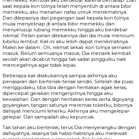
memekku. Kembali aku berdebar karena berharap. Dan
saat kepala kon tolnya telah menyentuh di antara bibir
memekku, aku menahan nafas untuk menikmatinya.
Dan dilepasnya dari pegangan saat kepala kon tolnya
mulai menyelinap di antara bibir memekku dan
menyelusup lubang memekku hingga aku berdebar
nikmat. Pelan-pelan ditekannya dan dia mulai mencium
bibirku lembut. Kali ini aku lebih dapat menikmatinya.
Makin ke dalam.. Oh, nikmat sekali. kon tolnya semakin
masuk. Belum semuanya masuk, Dia menarik kembali
seolah akan dicabut hingga tak sadar pinggulku naik
mencegahnya agar tidak lepas.
Beberapa kali dilakukannya sampai akhirnya aku
penasaran dan berteriak-teriak sendiri. Setelah dia puas
menggodaku, tiba tiba dengan hentakan agak keras,
dipercepat gerakan mengenjotnya hingga aku
kewalahan. Dan dengan hentakan keras serta digoyang
goyangkan, tangan satunya meremas toketku, bibirnya
dahsyat menciumi leherku. Akhirnya aku mengelepar-
gelepar. Dan sampailah aku kepuncak.
Tak tahan aku berteriak, terus Dia menyerangku dengan
dahsyatnya, rasanya tak habis-habisnya aku melewati