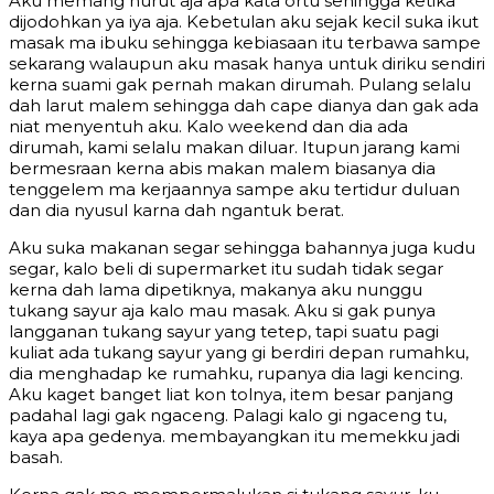
Aku memang nurut aja apa kata ortu sehingga ketika
dijodohkan ya iya aja. Kebetulan aku sejak kecil suka ikut
masak ma ibuku sehingga kebiasaan itu terbawa sampe
sekarang walaupun aku masak hanya untuk diriku sendiri
kerna suami gak pernah makan dirumah. Pulang selalu
dah larut malem sehingga dah cape dianya dan gak ada
niat menyentuh aku. Kalo weekend dan dia ada
dirumah, kami selalu makan diluar. Itupun jarang kami
bermesraan kerna abis makan malem biasanya dia
tenggelem ma kerjaannya sampe aku tertidur duluan
dan dia nyusul karna dah ngantuk berat.
Aku suka makanan segar sehingga bahannya juga kudu
segar, kalo beli di supermarket itu sudah tidak segar
kerna dah lama dipetiknya, makanya aku nunggu
tukang sayur aja kalo mau masak. Aku si gak punya
langganan tukang sayur yang tetep, tapi suatu pagi
kuliat ada tukang sayur yang gi berdiri depan rumahku,
dia menghadap ke rumahku, rupanya dia lagi kencing.
Aku kaget banget liat kon tolnya, item besar panjang
padahal lagi gak ngaceng. Palagi kalo gi ngaceng tu,
kaya apa gedenya. membayangkan itu memekku jadi
basah.