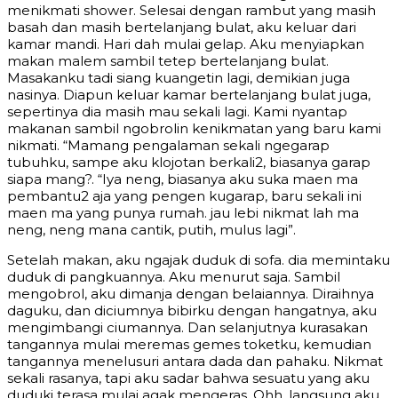
menikmati shower. Selesai dengan rambut yang masih
basah dan masih bertelanjang bulat, aku keluar dari
kamar mandi. Hari dah mulai gelap. Aku menyiapkan
makan malem sambil tetep bertelanjang bulat.
Masakanku tadi siang kuangetin lagi, demikian juga
nasinya. Diapun keluar kamar bertelanjang bulat juga,
sepertinya dia masih mau sekali lagi. Kami nyantap
makanan sambil ngobrolin kenikmatan yang baru kami
nikmati. “Mamang pengalaman sekali ngegarap
tubuhku, sampe aku klojotan berkali2, biasanya garap
siapa mang?. “Iya neng, biasanya aku suka maen ma
pembantu2 aja yang pengen kugarap, baru sekali ini
maen ma yang punya rumah. jau lebi nikmat lah ma
neng, neng mana cantik, putih, mulus lagi”.
Setelah makan, aku ngajak duduk di sofa. dia memintaku
duduk di pangkuannya. Aku menurut saja. Sambil
mengobrol, aku dimanja dengan belaiannya. Diraihnya
daguku, dan diciumnya bibirku dengan hangatnya, aku
mengimbangi ciumannya. Dan selanjutnya kurasakan
tangannya mulai meremas gemes toketku, kemudian
tangannya menelusuri antara dada dan pahaku. Nikmat
sekali rasanya, tapi aku sadar bahwa sesuatu yang aku
duduki terasa mulai agak mengeras. Ohh, langsung aku