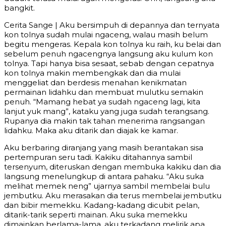
bangkit.
Cerita Sange | Aku bersimpuh di depannya dan ternyata
kon tolnya sudah mulai ngaceng, walau masih belum
begitu mengeras. Kepala kon tolnya ku raih, ku belai dan
sebelum penuh ngacengnya langsung aku kulum kon
tolnya. Tapi hanya bisa sesaat, sebab dengan cepatnya
kon tolnya makin membengkak dan dia mulai
menggeliat dan berdesis menahan kenikmatan
permainan lidahku dan membuat mulutku semakin
penuh. “Mamang hebat ya sudah ngaceng lagi, kita
lanjut yuk mang”, kataku yang juga sudah terangsang.
Rupanya dia makin tak tahan menerima rangsangan
lidahku. Maka aku ditarik dan diajak ke kamar.
Aku berbaring diranjang yang masih berantakan sisa
pertempuran seru tadi. Kakiku ditahannya sambil
tersenyum, diteruskan dengan membuka kakiku dan dia
langsung menelungkup di antara pahaku. “Aku suka
melihat memek neng” ujarnya sambil membelai bulu
jembutku. Aku merasakan dia terus membelai jembutku
dan bibir memekku. Kadang-kadang dicubit pelan,
ditarik-tarik seperti mainan. Aku suka memekku
dimainkan berlama-lama, aku terkadang melirik apa