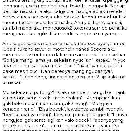
Dadaku tersingkap cukup lebar kerna ikatan dipinggang
longgar aja, sehingga belahan toketku nampak. Biar aja
deh dia napsu ma aku, kali ja dia mau garap aku setelah
beres kupas nanasnya. aku balik ke kemar mandi untuk
menuntaskan acara keramasku. Aku jadi horny sendiri,
sambil mandi aku menggosok2 toketku sampe pentilku
mengeras. aku ngilik itilku sendiri sampe aku nyampe.
Aku kaget karena cukup lama aku berswalayan, sampe
lupa si tukang sayur gi motongin nanas. Segera aku
memakai daster tanpa daleman sama sekali dan keluar.
“Sori ya mang, lama ya, sekalian nyuci sih”, kataku. “Nyuci
apaan neng, kan ada mesin cuci”. “nyuci yang gak bisa
pake mesin cuci. Dah beres ya mang ngupasnya”,
kataku. “Udah neng, tinggal dipotong kecil2 aja kalo mo
dimakan.
Mo sekalian dipotong2”. “Gak usah deh mang, biar nanti
ku potong sendiri kalo mo dimakan”. “Prempuan kan
gak bole makan nanas banyak2 neng”. “Mangnya
kenapa mang”. “Bisa becek”, jawabnya sambil nyengir.
“becek apanya mang”, tanyaku pura2 gak ngerti. “Itunya
neng, jadi gak seret lagi kan kalo becek”. “apanya yang
becek dan seret si”, aku masi terus bersandiwara. Dia