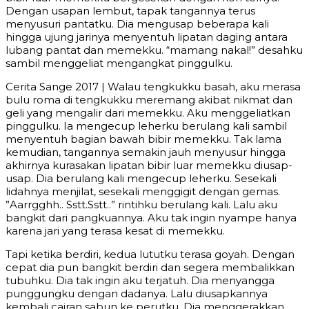
Dengan usapan lembut, tapak tangannya terus
menyusuri pantatku. Dia mengusap beberapa kali
hingga ujung jarinya menyentuh lipatan daging antara
lubang pantat dan memekku. “mamang nakal!” desahku
sambil menggeliat mengangkat pinggulku.
Cerita Sange 2017 | Walau tengkukku basah, aku merasa
bulu roma di tengkukku meremang akibat nikmat dan
geli yang mengalir dari memekku. Aku menggeliatkan
pinggulku. Ia mengecup leherku berulang kali sambil
menyentuh bagian bawah bibir memekku. Tak lama
kemudian, tangannya semakin jauh menyusur hingga
akhirnya kurasakan lipatan bibir luar memekku diusap-
usap. Dia berulang kali mengecup leherku. Sesekali
lidahnya menjilat, sesekali menggigit dengan gemas.
”Aarrgghh.. Sstt.Sstt..” rintihku berulang kali. Lalu aku
bangkit dari pangkuannya. Aku tak ingin nyampe hanya
karena jari yang terasa kesat di memekku.
Tapi ketika berdiri, kedua lututku terasa goyah. Dengan
cepat dia pun bangkit berdiri dan segera membalikkan
tubuhku. Dia tak ingin aku terjatuh. Dia menyangga
punggungku dengan dadanya. Lalu diusapkannya
kembali cairan sabun ke perutku. Dia menggerakkan