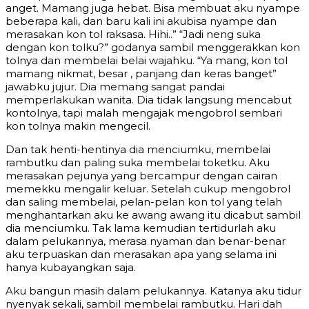
anget. Mamang juga hebat. Bisa membuat aku nyampe
beberapa kali, dan baru kali ini akubisa nyampe dan
merasakan kon tol raksasa. Hihi..” “Jadi neng suka
dengan kon tolku?” godanya sambil menggerakkan kon
tolnya dan membelai belai wajahku. “Ya mang, kon tol
mamang nikmat, besar , panjang dan keras banget”
jawabku jujur. Dia memang sangat pandai
memperlakukan wanita. Dia tidak langsung mencabut
kontolnya, tapi malah mengajak mengobrol sembari
kon tolnya makin mengecil.
Dan tak henti-hentinya dia menciumku, membelai
rambutku dan paling suka membelai toketku. Aku
merasakan pejunya yang bercampur dengan cairan
memekku mengalir keluar. Setelah cukup mengobrol
dan saling membelai, pelan-pelan kon tol yang telah
menghantarkan aku ke awang awang itu dicabut sambil
dia menciumku. Tak lama kemudian tertidurlah aku
dalam pelukannya, merasa nyaman dan benar-benar
aku terpuaskan dan merasakan apa yang selama ini
hanya kubayangkan saja.
Aku bangun masih dalam pelukannya. Katanya aku tidur
nyenyak sekali, sambil membelai rambutku. Hari dah