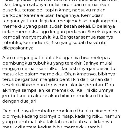
Dan tangan satunya mulai turun dan memainkan
puserku, terasa geli tapi nikmat, napsuku makin
berkobar karena elusan tangannya. Kemudian
tangannya turun lagi dan menjamah selangkanganku.
memekku yang pasti sudah basah sekali. Dibelainya
celah memekku lagi dengan perlahan. Sesekali jarinya
kembali menyentuh itilku. Bergetar semua rasanya
tubuhku, kemudian CD ku yang sudah basah itu
dilepaskannya.
Aku mengangkat pantatku agar dia bisa melepas
pembungkus tubuhku yang terakhir. Jarinya mulai
sengaja memainkan itilku. Dan akhirnya jari besar itu
masuk ke dalam memekku. Oh, nikmatnya, bibirnya
terus bergantian menjilati pentil kiri dan kanan dan
sesekali dihisap dan terus menjalar ke perutku. Dan
akhirnya sampailah ke memekku. Kali ini diciumnya
jembutkudan aku rasakan bibir memekku dibuka
dengan dua jari.
Dan akhirnya kembali memekku dibuat mainan oleh
bibirnya, kadang bibirnya dihisap, kadang itilku, namun
yang membuat aku tak tahan adalah saat lidahnya
masuk di antara kedua bibir memekku sambil