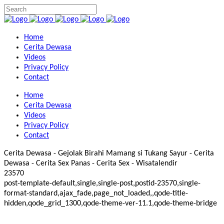
Home
Cerita Dewasa
Videos
Privacy Policy
Contact
Home
Cerita Dewasa
Videos
Privacy Policy
Contact
Cerita Dewasa - Gejolak Birahi Mamang si Tukang Sayur - Cerita
Dewasa - Cerita Sex Panas - Cerita Sex - Wisatalendir
23570
post-template-default,single,single-post,postid-23570,single-
format-standard,ajax_fade,page_not_loaded,,qode-title-
hidden,qode_grid_1300,qode-theme-ver-11.1,qode-theme-bridge