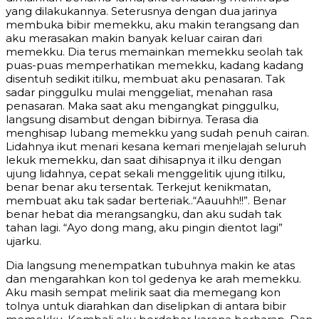
yang dilakukannya. Seterusnya dengan dua jarinya
membuka bibir memekku, aku makin terangsang dan
aku merasakan makin banyak keluar cairan dari
memekku. Dia terus memainkan memekku seolah tak
puas-puas memperhatikan memekku, kadang kadang
disentuh sedikit itilku, membuat aku penasaran. Tak
sadar pinggulku mulai menggeliat, menahan rasa
penasaran. Maka saat aku mengangkat pinggulku,
langsung disambut dengan bibirnya. Terasa dia
menghisap lubang memekku yang sudah penuh cairan.
Lidahnya ikut menari kesana kemari menjelajah seluruh
lekuk memekku, dan saat dihisapnya it ilku dengan
ujung lidahnya, cepat sekali menggelitik ujung itilku,
benar benar aku tersentak. Terkejut kenikmatan,
membuat aku tak sadar berteriak..“Aauuhh!!”. Benar
benar hebat dia merangsangku, dan aku sudah tak
tahan lagi. “Ayo dong mang, aku pingin dientot lagi”
ujarku.
Dia langsung menempatkan tubuhnya makin ke atas
dan mengarahkan kon tol gedenya ke arah memekku.
Aku masih sempat melirik saat dia memegang kon
tolnya untuk diarahkan dan diselipkan di antara bibir