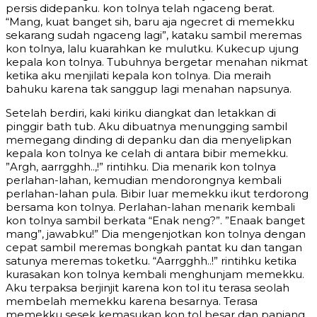
persis didepanku. kon tolnya telah ngaceng berat.
“Mang, kuat banget sih, baru aja ngecret di memekku
sekarang sudah ngaceng lagi”, kataku sambil meremas
kon tolnya, lalu kuarahkan ke mulutku. Kukecup ujung
kepala kon tolnya. Tubuhnya bergetar menahan nikmat
ketika aku menjilati kepala kon tolnya. Dia meraih
bahuku karena tak sanggup lagi menahan napsunya.
Setelah berdiri, kaki kiriku diangkat dan letakkan di
pinggir bath tub. Aku dibuatnya menungging sambil
memegang dinding di depanku dan dia menyelipkan
kepala kon tolnya ke celah di antara bibir memekku.
”Argh, aarrgghh..,!” rintihku. Dia menarik kon tolnya
perlahan-lahan, kemudian mendorongnya kembali
perlahan-lahan pula. Bibir luar memekku ikut terdorong
bersama kon tolnya. Perlahan-lahan menarik kembali
kon tolnya sambil berkata “Enak neng?”. ”Enaak banget
mang”, jawabku!” Dia mengenjotkan kon tolnya dengan
cepat sambil meremas bongkah pantat ku dan tangan
satunya meremas toketku. “Aarrgghh..!” rintihku ketika
kurasakan kon tolnya kembali menghunjam memekku.
Aku terpaksa berjinjit karena kon tol itu terasa seolah
membelah memekku karena besarnya. Terasa
memekku sesek kemasukan kon tol besar dan panjang