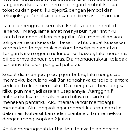
tangannya keatas, meremas dengan lembut kedua
toketku dan pentil ku dijepit2 dengan jempol dan
telunjuknya. Pentil kiri dan kanan diremas bersamaan.
Lalu dia mengusap semakin ke atas dan berhenti di
leherku. “Mang, lama amat menyabuninya” rintihku
sambil menggeliatkan pinggulku. Aku merasakan kon
tolnya semakin keras dan besar. Hal itu dapat kurasakan
karena kon tolnya makin dalam terselip di pantatku.
Tangan kiriku segera meluncur ke bawah, lalu meremas
biji pelernya dengan gemas. Dia menggerakkan telapak
kanannya ke arah pangkal pahaku.
Sesaat dia mengusap usap jembutku, lalu mengusap
memekku berulang kali. Jari tengahnya terselip di antara
kedua bibir luar memekku. Dia mengusap berulang kali.
itilku pun menjadi sasaran usapannya. “Aarrgghh..!”
rintihku ketika merasakan kon tolnya makin kuat
menekan pantatku. Aku merasa lendir membanjiri
memekku. Aku jongkok agar memekku terendam ke
dalam air. Kubersihkan celah diantara bibir memekku
dengan mengusapkan 2 jariku.
Ketika menengadah kulihat kon tolnya telah berada