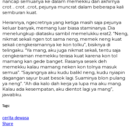
nancap semuanya ke dalam memekku dan akhirnya
crot .. crot ..crot, pejunya muncrat dalam beberapa kali
semburan kuat.
Herannya, ngecretnya yang ketiga masih saja pejunya
keluar banyak, memang luar biasa staminanya. Dia
menelungkup diatasku sambil memelukku erat2. “Neng,
nikmat sekali ngen tot sama neng, memek neng kuat
sekali cengkeramannya ke kon tolku”, bisiknya di
telingaku. “Ya mang, aku juga nikmat sekali, tentu saja
cengkeraman memekku terasa kuat karena kon tol
mamang kan gede banget. Rasanya sesek deh
memekku kalau mamang neken kon tolnya masuk
semua”. “Sayangnya aku kudu balikl neng, kudu nyiapin
dagangan sayur buat besok lagi. Suaminya blon pulang
ya neng”. “Ah dia kalo dah kerja ya lupa ma aku mang.
Kalau ada kesempatan, aku dientot lagi ya mang”,
jawabku.
Tags:
cerita dewasa
Share