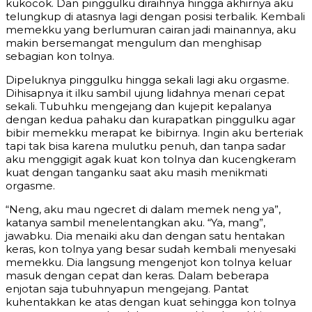
kukocok. Dan pinggulku diraihnya hingga akhirnya aku
telungkup di atasnya lagi dengan posisi terbalik. Kembali
memekku yang berlumuran cairan jadi mainannya, aku
makin bersemangat mengulum dan menghisap
sebagian kon tolnya.
Dipeluknya pinggulku hingga sekali lagi aku orgasme.
Dihisapnya it ilku sambil ujung lidahnya menari cepat
sekali. Tubuhku mengejang dan kujepit kepalanya
dengan kedua pahaku dan kurapatkan pinggulku agar
bibir memekku merapat ke bibirnya. Ingin aku berteriak
tapi tak bisa karena mulutku penuh, dan tanpa sadar
aku menggigit agak kuat kon tolnya dan kucengkeram
kuat dengan tanganku saat aku masih menikmati
orgasme.
“Neng, aku mau ngecret di dalam memek neng ya”,
katanya sambil menelentangkan aku. “Ya, mang”,
jawabku. Dia menaiki aku dan dengan satu hentakan
keras, kon tolnya yang besar sudah kembali menyesaki
memekku. Dia langsung mengenjot kon tolnya keluar
masuk dengan cepat dan keras. Dalam beberapa
enjotan saja tubuhnyapun mengejang. Pantat
kuhentakkan ke atas dengan kuat sehingga kon tolnya