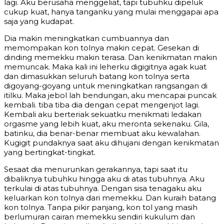
lagi. Aku berusaha menggeliat, tapi tubuhku dipeluk
cukup kuat, hanya tanganku yang mulai menggapai apa
saja yang kudapat.
Dia makin meningkatkan cumbuannya dan
memompakan kon tolnya makin cepat. Gesekan di
dinding memekku makin terasa. Dan kenikmatan makin
memuncak. Maka kali ini leherku digigitnya agak kuat
dan dimasukkan seluruh batang kon tolnya serta
digoyang-goyang untuk meningkatkan rangsangan di
itilku. Maka jebol lah bendungan, aku mencapai puncak
kembali. tiba tiba dia dengan cepat mengenjot lagi.
Kembali aku berteriak sekuatku menikmati ledakan
orgasme yang lebih kuat, aku meronta sekenaku. Gila,
batinku, dia benar-benar membuat aku kewalahan.
Kugigit pundaknya saat aku dihujani dengan kenikmatan
yang bertingkat-tingkat.
Sesaat dia menurunkan gerakannya, tapi saat itu
dibaliknya tubuhku hingga aku di atas tubuhnya. Aku
terkulai di atas tubuhnya. Dengan sisa tenagaku aku
keluarkan kon tolnya dari memekku. Dan kuraih batang
kon tolnya. Tanpa pikir panjang, kon tol yang masih
berlumuran cairan memekku sendiri kukulum dan