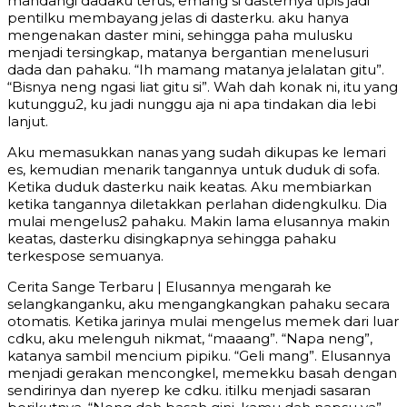
mandangi dadaku terus, emang si dasternya tipis jadi
pentilku membayang jelas di dasterku. aku hanya
mengenakan daster mini, sehingga paha mulusku
menjadi tersingkap, matanya bergantian menelusuri
dada dan pahaku. “Ih mamang matanya jelalatan gitu”.
“Bisnya neng ngasi liat gitu si”. Wah dah konak ni, itu yang
kutunggu2, ku jadi nunggu aja ni apa tindakan dia lebi
lanjut.
Aku memasukkan nanas yang sudah dikupas ke lemari
es, kemudian menarik tangannya untuk duduk di sofa.
Ketika duduk dasterku naik keatas. Aku membiarkan
ketika tangannya diletakkan perlahan didengkulku. Dia
mulai mengelus2 pahaku. Makin lama elusannya makin
keatas, dasterku disingkapnya sehingga pahaku
terkespose semuanya.
Cerita Sange Terbaru | Elusannya mengarah ke
selangkanganku, aku mengangkangkan pahaku secara
otomatis. Ketika jarinya mulai mengelus memek dari luar
cdku, aku melenguh nikmat, “maaang”. “Napa neng”,
katanya sambil mencium pipiku. “Geli mang”. Elusannya
menjadi gerakan mencongkel, memekku basah dengan
sendirinya dan nyerep ke cdku. itilku menjadi sasaran