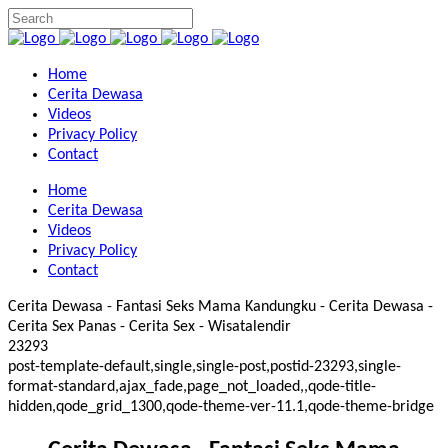
Home
Cerita Dewasa
Videos
Privacy Policy
Contact
Home
Cerita Dewasa
Videos
Privacy Policy
Contact
Cerita Dewasa - Fantasi Seks Mama Kandungku - Cerita Dewasa -
Cerita Sex Panas - Cerita Sex - Wisatalendir
23293
post-template-default,single,single-post,postid-23293,single-
format-standard,ajax_fade,page_not_loaded,,qode-title-
hidden,qode_grid_1300,qode-theme-ver-11.1,qode-theme-bridge