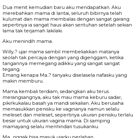
Dua menit kemudian baru aku mendapatkan. Aku
merebahkan mama di lantai, seluruh bibirnya telah
kulumat dan mama membalas dengan sangat garang
sepertinya ia sangat haus akan sentuhan setelah sekian
lama tak terjamah lakilaki.
Aku menindih mama.
Willy..? ujar mama sambil membeliakkan matanya
seolah tak percaya dengan yang digenggam, ketika
tangannya memegang adikku yang sangat sangat
tegang.
Emang kenapa Ma..? tanyaku diselasela nafasku yang
makin memburu.
Mama kembali terdiam, sedangkan aku terus
merangsangnya, aku tak mau mama keburu sadar,
pikirkukalau basah ya mandi sekalian. Aku berusaha
memasukkan penisku ke vaginanya namun selalu
meleset dan meleset, sepertinya ukuran penisku terlalu
besar untuk ukuran vagina mama. Di samping
mamayang selalu menhindari tusukanku.
Ma.. nggak bisa masuk ujarku perlahan.