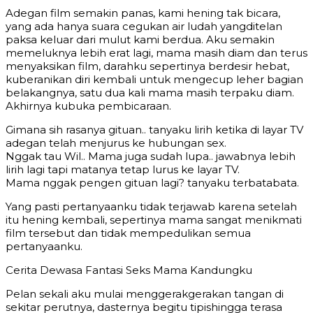
Adegan film semakin panas, kami hening tak bicara,
yang ada hanya suara cegukan air ludah yangditelan
paksa keluar dari mulut kami berdua. Aku semakin
memeluknya lebih erat lagi, mama masih diam dan terus
menyaksikan film, darahku sepertinya berdesir hebat,
kuberanikan diri kembali untuk mengecup leher bagian
belakangnya, satu dua kali mama masih terpaku diam.
Akhirnya kubuka pembicaraan.
Gimana sih rasanya gituan.. tanyaku lirih ketika di layar TV
adegan telah menjurus ke hubungan sex.
Nggak tau Wil.. Mama juga sudah lupa.. jawabnya lebih
lirih lagi tapi matanya tetap lurus ke layar TV.
Mama nggak pengen gituan lagi? tanyaku terbatabata.
Yang pasti pertanyaanku tidak terjawab karena setelah
itu hening kembali, sepertinya mama sangat menikmati
film tersebut dan tidak mempedulikan semua
pertanyaanku.
Cerita Dewasa Fantasi Seks Mama Kandungku
Pelan sekali aku mulai menggerakgerakan tangan di
sekitar perutnya, dasternya begitu tipishingga terasa