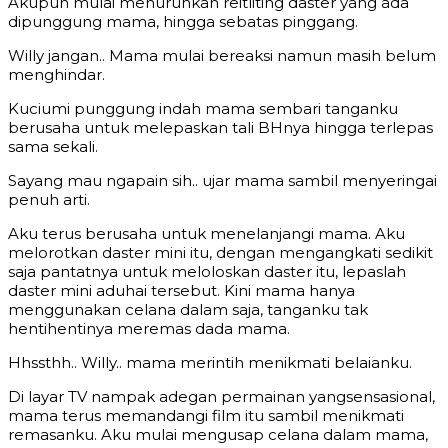
Akupun mulai menurunkan reitliting daster yang ada
dipunggung mama, hingga sebatas pinggang.
Willy jangan.. Mama mulai bereaksi namun masih belum
menghindar.
Kuciumi punggung indah mama sembari tanganku
berusaha untuk melepaskan tali BHnya hingga terlepas
sama sekali.
Sayang mau ngapain sih.. ujar mama sambil menyeringai
penuh arti.
Aku terus berusaha untuk menelanjangi mama. Aku
melorotkan daster mini itu, dengan mengangkati sedikit
saja pantatnya untuk meloloskan daster itu, lepaslah
daster mini aduhai tersebut. Kini mama hanya
menggunakan celana dalam saja, tanganku tak
hentihentinya meremas dada mama.
Hhssthh.. Willy.. mama merintih menikmati belaianku.
Di layar TV nampak adegan permainan yangsensasional,
mama terus memandangi film itu sambil menikmati
remasanku. Aku mulai mengusap celana dalam mama,