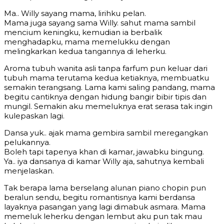
Ma.. Willy sayang mama, lirihku pelan.
Mama juga sayang sama Willy. sahut mama sambil
mencium keningku, kemudian ia berbalik
menghadapku, mama memelukku dengan
melingkarkan kedua tangannya di leherku.
Aroma tubuh wanita asli tanpa farfum pun keluar dari
tubuh mama terutama kedua ketiaknya, membuatku
semakin terangsang. Lama kami saling pandang, mama
begitu cantiknya dengan hidung bangir bibir tipis dan
mungil. Semakin aku memeluknya erat serasa tak ingin
kulepaskan lagi.
Dansa yuk.. ajak mama gembira sambil meregangkan
pelukannya.
Boleh tapi tapenya khan di kamar, jawabku bingung.
Ya.. iya dansanya di kamar Willy aja, sahutnya kembali
menjelaskan.
Tak berapa lama berselang alunan piano chopin pun
beralun sendu, begitu romantisnya kami berdansa
layaknya pasangan yang lagi dimabuk asmara. Mama
memeluk leherku dengan lembut aku pun tak mau