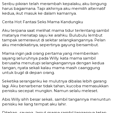
Seribu pikiran telah merambah kepalaku, aku bingung
harus bagaimana. Tapi akhirnya aku memilih alternatif
kedua, ikut masuk ke dalam kamarnya.
Cerita Hot Fantasi Seks Mama Kandungku
Aku terpana saat melihat mama tidur terlentang sambil
matanya menatap sayu ke arahku. Bulubulu lembut
tampak semerawut di sekitar selangkangannya. Pelan
aku mendekatinya, sepertinya gayung bersambut.
Mama ingin jadi orang pertama yang memberikan
sayang seluruhnya pada Willy. kata mama sambil
berusaha menutupi selangkangannya dengan kedua
tangan, nyata sekali kalau mama masih caanggung
untuk bugil di depan orang.
Seketika seranganku ke mulutnya dibalas lebih garang
lagi. Aku benarbenar tidak tahan, kucoba memasukkan
penisku secepat mungkin. Namun selalu meleset.
Abis Willy sihh besar sekali.. sambil tangannya menuntun
penisku ke liang tempat aku lahir.
Ditekan.. sayang.. lanjut mama sambil tangannya tetap