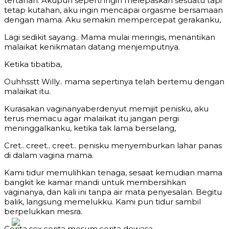
tertahan. Akupun seperti ingin melepaskan sesuatu tapi
tetap kutahan, aku ingin mencapai orgasme bersamaan
dengan mama. Aku semakin mempercepat gerakanku,
Lagi sedikit sayang.. Mama mulai meringis, menantikan
malaikat kenikmatan datang menjemputnya.
Ketika tibatiba,
Ouhhsstt Willy.. mama sepertinya telah bertemu dengan
malaikat itu.
Kurasakan vaginanyaberdenyut memijit penisku, aku
terus memacu agar malaikat itu jangan pergi
meninggalkanku, ketika tak lama berselang,
Cret.. creet.. creet.. penisku menyemburkan lahar panas
di dalam vagina mama.
Kami tidur memulihkan tenaga, sesaat kemudian mama
bangkit ke kamar mandi untuk membersihkan
vaginanya, dan kali ini tanpa air mata penyesalan. Begitu
balik, langsung memelukku. Kami pun tidur sambil
berpelukkan mesra.
Cerita sex,cerita mesum,cerita dewasa