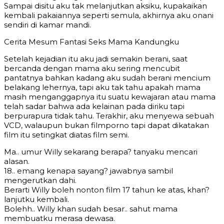
Sampai disitu aku tak melanjutkan aksiku, kupakaikan
kembali pakaiannya seperti semula, akhirnya aku onani
sendiri di kamar mandi.
Cerita Mesum Fantasi Seks Mama Kandungku
Setelah kejadian itu aku jadi semakin berani, saat
bercanda dengan mama aku sering mencubit
pantatnya bahkan kadang aku sudah berani mencium
belakang lehernya, tapi aku tak tahu apakah mama
masih menganggapnya itu suatu kewajaran atau mama
telah sadar bahwa ada kelainan pada diriku tapi
berpurapura tidak tahu. Terakhir, aku menyewa sebuah
VCD, walaupun bukan filmporno tapi dapat dikatakan
film itu setingkat diatas film semi.
Ma.. umur Willy sekarang berapa? tanyaku mencari
alasan.
18.. emang kenapa sayang? jawabnya sambil
mengerutkan dahi.
Berarti Willy boleh nonton film 17 tahun ke atas, khan?
lanjutku kembali.
Bolehh.. Willy khan sudah besar.. sahut mama
membuatku merasa dewasa.