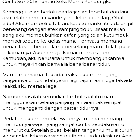
Cerita Sex 2016 Fantasi Seks Mama Kandungku
Seminggu telah berlalu dari kejadian tersebut dan kini
aku telah mempunyai ide yang lebih edan lagi, Obat
tidur! Aku membeli pil atifan, kata temanku itu adalah pil
penenang dengan efek samping tidur. Disaat makan
siang aku membubuhkan atifan yang telah kutumbuk
menjadi tepung ke gelas mama. Ternyata memang
benar, tak beberapa lama berselang mama telah pulas
di kamarnya. Aku menuju kamar mama sejam
kemudian, aku berusaha untuk membangunkannya
untuk meyakinkan bahwa ia benarbenar tidur.
Mama ma mama.. tak ada reaksi, aku memegang
tangannya untuk lebih yakin lagi, tapi masih juga tak ada
reaksi, aku merasa lega.
Namun masalah kemudian timbul, saat itu mama
menggunakan celana panjang lantaran tak sempat
untuk mengganti dengan daster tidurnya.
Perlahan aku membelai wajahnya, mama memang
mempunyai wajah yang sangat cantik, setidaknya itu
menurutku. Setelah puas, belaian tanganku mulai turun
ke pangkal lehernya yang putih mulus dan jenjang. Ada