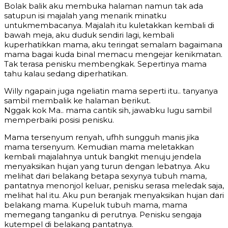
Bolak balik aku membuka halaman namun tak ada
satupun isi majalah yang menarik minatku
untukmembacanya. Majalah itu kuletakkan kembali di
bawah meja, aku duduk sendiri lagi, kembali
kuperhatikkan mama, aku teringat semalam bagaimana
mama bagai kuda binal memacu mengejar kenikmatan.
Tak terasa penisku membengkak. Sepertinya mama
tahu kalau sedang diperhatikan.
Willy ngapain juga ngeliatin mama seperti itu.. tanyanya
sambil membalik ke halaman berikut.
Nggak kok Ma.. mama cantik sih, jawabku lugu sambil
memperbaiki posisi penisku.
Mama tersenyum renyah, ufhh sungguh manis jika
mama tersenyum. Kemudian mama meletakkan
kembali majalahnya untuk bangkit menuju jendela
menyaksikan hujan yang turun dengan lebatnya. Aku
melihat dari belakang betapa sexynya tubuh mama,
pantatnya menonjol keluar, penisku serasa meledak saja,
melihat hal itu. Aku pun beranjak menyaksikan hujan dari
belakang mama. Kupeluk tubuh mama, mama
memegang tanganku di perutnya. Penisku sengaja
kutempel di belakang pantatnya.