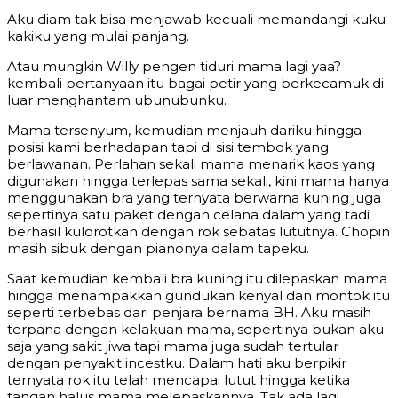
Aku diam tak bisa menjawab kecuali memandangi kuku
kakiku yang mulai panjang.
Atau mungkin Willy pengen tiduri mama lagi yaa?
kembali pertanyaan itu bagai petir yang berkecamuk di
luar menghantam ubunubunku.
Mama tersenyum, kemudian menjauh dariku hingga
posisi kami berhadapan tapi di sisi tembok yang
berlawanan. Perlahan sekali mama menarik kaos yang
digunakan hingga terlepas sama sekali, kini mama hanya
menggunakan bra yang ternyata berwarna kuning juga
sepertinya satu paket dengan celana dalam yang tadi
berhasil kulorotkan dengan rok sebatas lututnya. Chopin
masih sibuk dengan pianonya dalam tapeku.
Saat kemudian kembali bra kuning itu dilepaskan mama
hingga menampakkan gundukan kenyal dan montok itu
seperti terbebas dari penjara bernama BH. Aku masih
terpana dengan kelakuan mama, sepertinya bukan aku
saja yang sakit jiwa tapi mama juga sudah tertular
dengan penyakit incestku. Dalam hati aku berpikir
ternyata rok itu telah mencapai lutut hingga ketika
tangan halus mama melepaskannya. Tak ada lagi