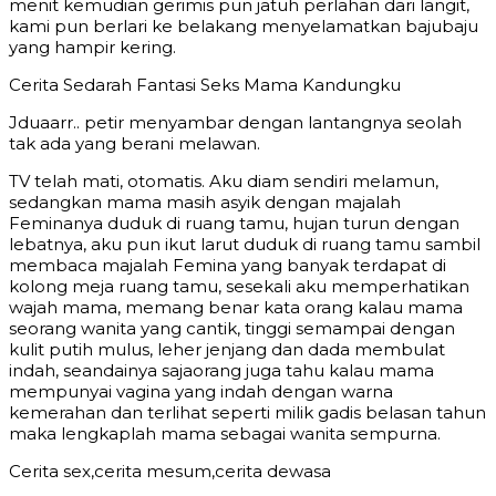
menit kemudian gerimis pun jatuh perlahan dari langit,
kami pun berlari ke belakang menyelamatkan bajubaju
yang hampir kering.
Cerita Sedarah Fantasi Seks Mama Kandungku
Jduaarr.. petir menyambar dengan lantangnya seolah
tak ada yang berani melawan.
TV telah mati, otomatis. Aku diam sendiri melamun,
sedangkan mama masih asyik dengan majalah
Feminanya duduk di ruang tamu, hujan turun dengan
lebatnya, aku pun ikut larut duduk di ruang tamu sambil
membaca majalah Femina yang banyak terdapat di
kolong meja ruang tamu, sesekali aku memperhatikan
wajah mama, memang benar kata orang kalau mama
seorang wanita yang cantik, tinggi semampai dengan
kulit putih mulus, leher jenjang dan dada membulat
indah, seandainya sajaorang juga tahu kalau mama
mempunyai vagina yang indah dengan warna
kemerahan dan terlihat seperti milik gadis belasan tahun
maka lengkaplah mama sebagai wanita sempurna.
Cerita sex,cerita mesum,cerita dewasa