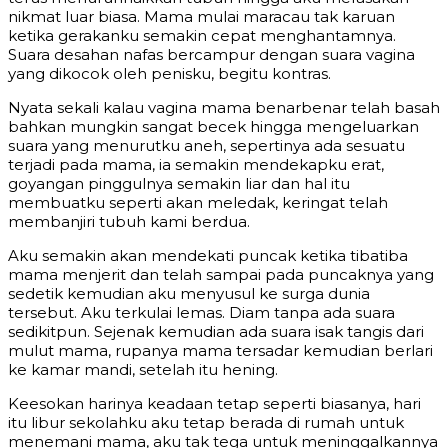
nikmat luar biasa. Mama mulai maracau tak karuan
ketika gerakanku semakin cepat menghantamnya.
Suara desahan nafas bercampur dengan suara vagina
yang dikocok oleh penisku, begitu kontras.
Nyata sekali kalau vagina mama benarbenar telah basah
bahkan mungkin sangat becek hingga mengeluarkan
suara yang menurutku aneh, sepertinya ada sesuatu
terjadi pada mama, ia semakin mendekapku erat,
goyangan pinggulnya semakin liar dan hal itu
membuatku seperti akan meledak, keringat telah
membanjiri tubuh kami berdua.
Aku semakin akan mendekati puncak ketika tibatiba
mama menjerit dan telah sampai pada puncaknya yang
sedetik kemudian aku menyusul ke surga dunia
tersebut. Aku terkulai lemas. Diam tanpa ada suara
sedikitpun. Sejenak kemudian ada suara isak tangis dari
mulut mama, rupanya mama tersadar kemudian berlari
ke kamar mandi, setelah itu hening.
Keesokan harinya keadaan tetap seperti biasanya, hari
itu libur sekolahku aku tetap berada di rumah untuk
menemani mama, aku tak tega untuk meninggalkannya