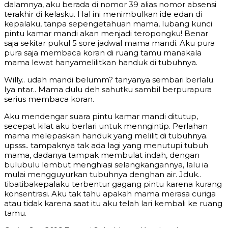
dalamnya, aku berada di nomor 39 alias nomor absensi
terakhir di kelasku. Hal ini menimbulkan ide edan di
kepalaku, tanpa sepengetahuan mama, lubang kunci
pintu kamar mandi akan menjadi teropongku! Benar
saja sekitar pukul 5 sore jadwal mama mandi. Aku pura
pura saja membaca koran di ruang tamu manakala
mama lewat hanyamelilitkan handuk di tubuhnya.
Willy.. udah mandi belumm? tanyanya sembari berlalu.
Iya ntar.. Mama dulu deh sahutku sambil berpurapura
serius membaca koran.
Aku mendengar suara pintu kamar mandi ditutup,
secepat kilat aku berlari untuk menngintip. Perlahan
mama melepaskan handuk yang melilit di tubuhnya.
upsss.. tampaknya tak ada lagi yang menutupi tubuh
mama, dadanya tampak membulat indah, dengan
bulubulu lembut menghiasi selangkangannya, lalu ia
mulai mengguyurkan tubuhnya denghan air. Jduk..
tibatibakepalaku terbentur gagang pintu karena kurang
konsentrasi. Aku tak tahu apakah mama merasa curiga
atau tidak karena saat itu aku telah lari kembali ke ruang
tamu.