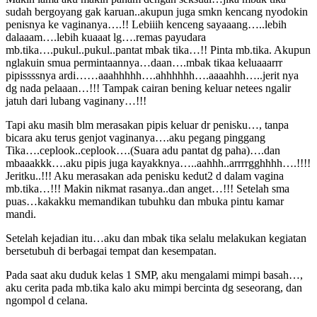
sudah bergoyang gak karuan..akupun juga smkn kencang nyodokin
penisnya ke vaginanya….!! Lebiiih kenceng sayaaang…..lebih
dalaaam….lebih kuaaat lg….remas payudara
mb.tika….pukul..pukul..pantat mbak tika…!! Pinta mb.tika. Akupun
nglakuin smua permintaannya…daan….mbak tikaa keluaaarrr
pipissssnya ardi……aaahhhhh….ahhhhhh….aaaahhh…..jerit nya
dg nada pelaaan…!!! Tampak cairan bening keluar netees ngalir
jatuh dari lubang vaginany…!!!
Tapi aku masih blm merasakan pipis keluar dr penisku…, tanpa
bicara aku terus genjot vaginanya….aku pegang pinggang
Tika….ceplook..ceplook….(Suara adu pantat dg paha)….dan
mbaaakkk….aku pipis juga kayakknya…..aahhh..arrrrgghhhh….!!!!
Jeritku..!!! Aku merasakan ada penisku kedut2 d dalam vagina
mb.tika…!!! Makin nikmat rasanya..dan anget…!!! Setelah sma
puas…kakakku memandikan tubuhku dan mbuka pintu kamar
mandi.
Setelah kejadian itu…aku dan mbak tika selalu melakukan kegiatan
bersetubuh di berbagai tempat dan kesempatan.
Pada saat aku duduk kelas 1 SMP, aku mengalami mimpi basah…,
aku cerita pada mb.tika kalo aku mimpi bercinta dg seseorang, dan
ngompol d celana.