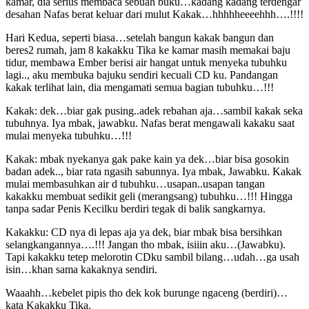
kamar, dia serius membaca sebuah buku…kadang kadang terdengar
desahan Nafas berat keluar dari mulut Kakak…hhhhheeeehhh….!!!!
Hari Kedua, seperti biasa…setelah bangun kakak bangun dan
beres2 rumah, jam 8 kakakku Tika ke kamar masih memakai baju
tidur, membawa Ember berisi air hangat untuk menyeka tubuhku
lagi.., aku membuka bajuku sendiri kecuali CD ku. Pandangan
kakak terlihat lain, dia mengamati semua bagian tubuhku…!!!
Kakak: dek…biar gak pusing..adek rebahan aja…sambil kakak seka
tubuhnya. Iya mbak, jawabku. Nafas berat mengawali kakaku saat
mulai menyeka tubuhku…!!!
Kakak: mbak nyekanya gak pake kain ya dek…biar bisa gosokin
badan adek.., biar rata ngasih sabunnya. Iya mbak, Jawabku. Kakak
mulai membasuhkan air d tubuhku…usapan..usapan tangan
kakakku membuat sedikit geli (merangsang) tubuhku…!!! Hingga
tanpa sadar Penis Kecilku berdiri tegak di balik sangkarnya.
Kakakku: CD nya di lepas aja ya dek, biar mbak bisa bersihkan
selangkangannya….!!! Jangan tho mbak, isiiin aku…(Jawabku).
Tapi kakakku tetep melorotin CDku sambil bilang…udah…ga usah
isin…khan sama kakaknya sendiri.
Waaahh…kebelet pipis tho dek kok burunge ngaceng (berdiri)…
kata Kakakku Tika.