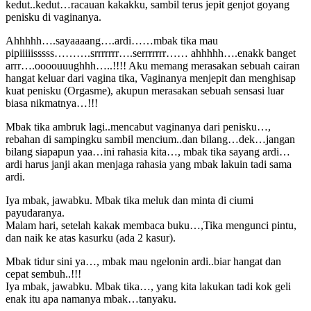
kedut..kedut…racauan kakakku, sambil terus jepit genjot goyang
penisku di vaginanya.
Ahhhhh….sayaaaang….ardi……mbak tika mau
pipiiiiisssss……….srrrrrrr….serrrrrrr…… ahhhhh….enakk banget
arrr….oooouuughhh…..!!!! Aku memang merasakan sebuah cairan
hangat keluar dari vagina tika, Vaginanya menjepit dan menghisap
kuat penisku (Orgasme), akupun merasakan sebuah sensasi luar
biasa nikmatnya…!!!
Mbak tika ambruk lagi..mencabut vaginanya dari penisku…,
rebahan di sampingku sambil mencium..dan bilang…dek…jangan
bilang siapapun yaa…ini rahasia kita…, mbak tika sayang ardi…
ardi harus janji akan menjaga rahasia yang mbak lakuin tadi sama
ardi.
Iya mbak, jawabku. Mbak tika meluk dan minta di ciumi
payudaranya.
Malam hari, setelah kakak membaca buku…,Tika mengunci pintu,
dan naik ke atas kasurku (ada 2 kasur).
Mbak tidur sini ya…, mbak mau ngelonin ardi..biar hangat dan
cepat sembuh..!!!
Iya mbak, jawabku. Mbak tika…, yang kita lakukan tadi kok geli
enak itu apa namanya mbak…tanyaku.