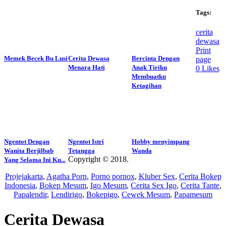
Tags:
cerita
dewasa
Print
Memek Becek Bu Lusi
Cerita Dewasa
Bercinta Dengan
page
Menara Hati
Anak Tiriku
0
Likes
Membuatku
Ketagihan
Ngentot Dengan
Ngentot Istri
Hobby menyimpang
Wanita Berjilbab
Tetangga
Wanda
Copyright © 2018.
Wisatalendir
Yang Selama Ini Ku...
Projejakarta
,
Agatha Porn
,
Porno pornox
,
Kluber Sex
,
Cerita Bokep
Indonesia
,
Bokep Mesum
,
Igo Mesum
,
Cerita Sex Igo
,
Cerita Tante
,
Papalendir
,
Lendirigo
,
Bokepigo
,
Cewek Mesum
,
Papamesum
Cerita Dewasa