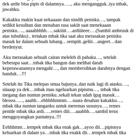
dek ardie bisa pipis di dalamnya….., aku mengangguk..iya mbak,
jawabku.
Kakakku makin kuat nekaaaan dan nindih penisku…, tampak
sedikit kesulitan dan menahan rasa sakiit saat menekaaan
penisku…., aaaahhhhh…..sakiiiit….ardiiiieee….(Sambil ambruuk di
atas tubuhku) , teriakan mbak tika saat aku merasakan penisku
masuk ke dalam sebuah lubang…sempiit..geliii…angeet…dan
berdenyut.
Aku merasakan sebuah cairan meleleh di pahaku…, setelah
beberapa saat…mbak tika bangun dan melihat darah
keperawanannya mengalir…, dan membersihkan darahnya dengan
handuk…!!!
Setelah itu Tika melepas smua bajunya..dan naik lagi di atasku….,
siiaaap ya dek…mbak mau ngeluarkan pipismu…, mbak tika
megang dan nuntun penisku..sekali tekan udah lgsg masuk…
blessss….., aaahh…ehhhhhmmm….suara desahan kakakku…,
mbak tika nuntun tanganku untuk meremas susunya…, remes
pentile mbak tika ardi…..remes diii….aaahhh….sambil terus
menggoyangkan pantatnya..!!!
Eehhhmm…tempek mbak tika enak gak…ayoo dii…pipisnya
keluarkan di dalam ya…mbak tika enakk dii…tempek mbak tika