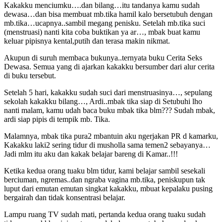
Kakakku menciumku….dan bilang…itu tandanya kamu sudah
dewasa…dan bisa membuat mb.tika hamil kalo bersetubuh dengan
mb.tika…ucapnya..sambil megang penisku. Setelah mb.tika suci
(menstruasi) nanti kita coba buktikan ya ar…, mbak buat kamu
keluar pipisnya kental,putih dan terasa makin nikmat.
Akupun di suruh membaca bukunya..ternyata buku Cerita Seks
Dewasa. Semua yang di ajarkan kakakku bersumber dari alur cerita
di buku tersebut.
Setelah 5 hari, kakakku sudah suci dari menstruasinya…, sepulang
sekolah kakakku bilang…, Ardi..mbak tika siap di Setubuhi lho
nanti malam, kamu udah baca buku mbak tika blm??? Sudah mbak,
ardi siap pipis di tempik mb. Tika.
Malamnya, mbak tika pura2 mbantuin aku ngerjakan PR d kamarku,
Kakakku laki2 sering tidur di musholla sama temen2 sebayanya…
Jadi mlm itu aku dan kakak belajar bareng di Kamar..!!!
Ketika kedua orang tuaku blm tidur, kami belajar sambil sesekali
berciuman, ngremas..dan ngraba vagina mb.tika, peniskupun tak
luput dari emutan emutan singkat kakakku, mbuat kepalaku pusing
bergairah dan tidak konsentrasi belajar.
Lampu ruang TV sudah mati, pertanda kedua orang tuaku sudah