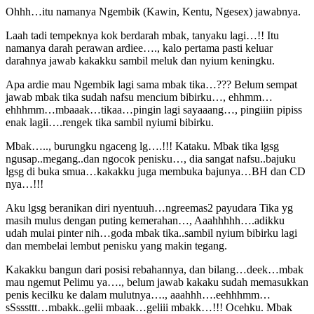
Ohhh…itu namanya Ngembik (Kawin, Kentu, Ngesex) jawabnya.
Laah tadi tempeknya kok berdarah mbak, tanyaku lagi…!! Itu
namanya darah perawan ardiee…., kalo pertama pasti keluar
darahnya jawab kakakku sambil meluk dan nyium keningku.
Apa ardie mau Ngembik lagi sama mbak tika…??? Belum sempat
jawab mbak tika sudah nafsu mencium bibirku…, ehhmm…
ehhhmm…mbaaak…tikaa…pingin lagi sayaaang…, pingiiin pipiss
enak lagii….rengek tika sambil nyiumi bibirku.
Mbak….., burungku ngaceng lg….!!! Kataku. Mbak tika lgsg
ngusap..megang..dan ngocok penisku…, dia sangat nafsu..bajuku
lgsg di buka smua…kakakku juga membuka bajunya…BH dan CD
nya…!!!
Aku lgsg beranikan diri nyentuuh…ngreemas2 payudara Tika yg
masih mulus dengan puting kemerahan…, Aaahhhhh….adikku
udah mulai pinter nih…goda mbak tika..sambil nyium bibirku lagi
dan membelai lembut penisku yang makin tegang.
Kakakku bangun dari posisi rebahannya, dan bilang…deek…mbak
mau ngemut Pelimu ya…., belum jawab kakaku sudah memasukkan
penis kecilku ke dalam mulutnya…., aaahhh….eehhhmm…
sSsssttt…mbakk..gelii mbaak…geliii mbakk…!!! Ocehku. Mbak