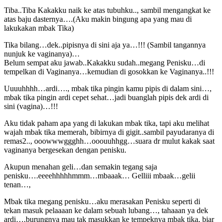
Tiba..Tiba Kakakku naik ke atas tubuhku.., sambil mengangkat ke
atas baju dasternya….(Aku makin bingung apa yang mau di
lakukakan mbak Tika)
Tika bilang…dek..pipisnya di sini aja ya…!!! (Sambil tangannya
nunjuk ke vaginanya)…
Belum sempat aku jawab..Kakakku sudah..megang Penisku…di
tempelkan di Vaginanya…kemudian di gosokkan ke Vaginanya..!!!
Uuuuhhhh…ardi…., mbak tika pingin kamu pipis di dalam sini…,
mbak tika pingin ardi cepet sehat…jadi buanglah pipis dek ardi di
sini (vagina)…!!!
Aku tidak paham apa yang di lakukan mbak tika, tapi aku melihat
wajah mbak tika memerah, bibirnya di gigit..sambil payudaranya di
remas2.., ooowwwggghh…ooouuhhgg…suara dr mulut kakak saat
vaginanya bergesekan dengan penisku.
Akupun menahan geli…dan semakin tegang saja
penisku….eeeehhhhhmmm…mbaaak… Gelliii mbaak…gelii
tenan…,
Mbak tika megang penisku…aku merasakan Penisku seperti di
tekan masuk pelaaaan ke dalam sebuah lubang…, tahaaan ya dek
ardi….burungnya mau tak masukkan ke tempeknya mbak tika, biar