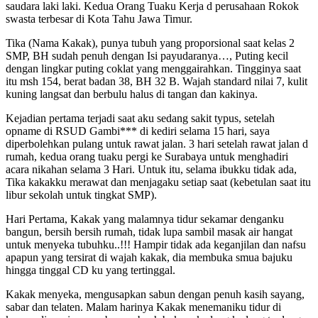
saudara laki laki. Kedua Orang Tuaku Kerja d perusahaan Rokok
swasta terbesar di Kota Tahu Jawa Timur.
Tika (Nama Kakak), punya tubuh yang proporsional saat kelas 2
SMP, BH sudah penuh dengan Isi payudaranya…, Puting kecil
dengan lingkar puting coklat yang menggairahkan. Tingginya saat
itu msh 154, berat badan 38, BH 32 B. Wajah standard nilai 7, kulit
kuning langsat dan berbulu halus di tangan dan kakinya.
Kejadian pertama terjadi saat aku sedang sakit typus, setelah
opname di RSUD Gambi*** di kediri selama 15 hari, saya
diperbolehkan pulang untuk rawat jalan. 3 hari setelah rawat jalan d
rumah, kedua orang tuaku pergi ke Surabaya untuk menghadiri
acara nikahan selama 3 Hari. Untuk itu, selama ibukku tidak ada,
Tika kakakku merawat dan menjagaku setiap saat (kebetulan saat itu
libur sekolah untuk tingkat SMP).
Hari Pertama, Kakak yang malamnya tidur sekamar denganku
bangun, bersih bersih rumah, tidak lupa sambil masak air hangat
untuk menyeka tubuhku..!!! Hampir tidak ada keganjilan dan nafsu
apapun yang tersirat di wajah kakak, dia membuka smua bajuku
hingga tinggal CD ku yang tertinggal.
Kakak menyeka, mengusapkan sabun dengan penuh kasih sayang,
sabar dan telaten. Malam harinya Kakak menemaniku tidur di