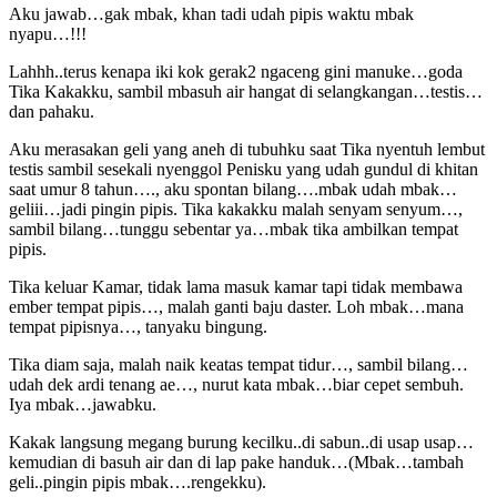
Aku jawab…gak mbak, khan tadi udah pipis waktu mbak
nyapu…!!!
Lahhh..terus kenapa iki kok gerak2 ngaceng gini manuke…goda
Tika Kakakku, sambil mbasuh air hangat di selangkangan…testis…
dan pahaku.
Aku merasakan geli yang aneh di tubuhku saat Tika nyentuh lembut
testis sambil sesekali nyenggol Penisku yang udah gundul di khitan
saat umur 8 tahun…., aku spontan bilang….mbak udah mbak…
geliii…jadi pingin pipis. Tika kakakku malah senyam senyum…,
sambil bilang…tunggu sebentar ya…mbak tika ambilkan tempat
pipis.
Tika keluar Kamar, tidak lama masuk kamar tapi tidak membawa
ember tempat pipis…, malah ganti baju daster. Loh mbak…mana
tempat pipisnya…, tanyaku bingung.
Tika diam saja, malah naik keatas tempat tidur…, sambil bilang…
udah dek ardi tenang ae…, nurut kata mbak…biar cepet sembuh.
Iya mbak…jawabku.
Kakak langsung megang burung kecilku..di sabun..di usap usap…
kemudian di basuh air dan di lap pake handuk…(Mbak…tambah
geli..pingin pipis mbak….rengekku).