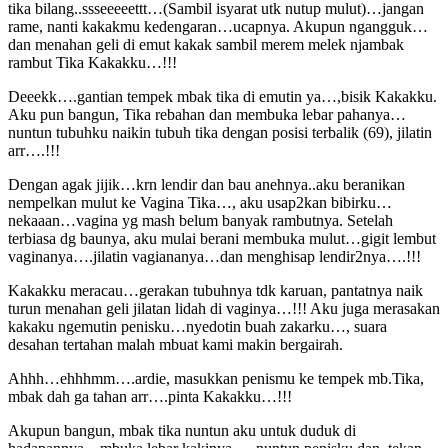
tika bilang..ssseeeeettt…(Sambil isyarat utk nutup mulut)…jangan
rame, nanti kakakmu kedengaran…ucapnya. Akupun ngangguk…
dan menahan geli di emut kakak sambil merem melek njambak
rambut Tika Kakakku…!!!
Deeekk….gantian tempek mbak tika di emutin ya…,bisik Kakakku.
Aku pun bangun, Tika rebahan dan membuka lebar pahanya…
nuntun tubuhku naikin tubuh tika dengan posisi terbalik (69), jilatin
arr….!!!
Dengan agak jijik…krn lendir dan bau anehnya..aku beranikan
nempelkan mulut ke Vagina Tika…, aku usap2kan bibirku…
nekaaan…vagina yg mash belum banyak rambutnya. Setelah
terbiasa dg baunya, aku mulai berani membuka mulut…gigit lembut
vaginanya….jilatin vagiananya…dan menghisap lendir2nya….!!!
Kakakku meracau…gerakan tubuhnya tdk karuan, pantatnya naik
turun menahan geli jilatan lidah di vaginya…!!! Aku juga merasakan
kakaku ngemutin penisku…nyedotin buah zakarku…, suara
desahan tertahan malah mbuat kami makin bergairah.
Ahhh…ehhhmm….ardie, masukkan penismu ke tempek mb.Tika,
mbak dah ga tahan arr….pinta Kakakku…!!!
Akupun bangun, mbak tika nuntun aku untuk duduk di