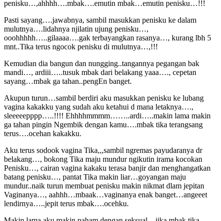
penisku…,ahhhh….mbak….emutin mbak…emutin penisku…!!!
Pasti sayang….jawabnya, sambil masukkan penisku ke dalam
mulutnya….lidahnya njilatin ujung penisku…,
ooohhhhh…..gilaaaa….gak terbayangkan rasanya…, kurang lbh 5
mnt..Tika terus ngocok penisku di mulutnya…,!!!
Kemudian dia bangun dan nungging..tangannya pegangan bak
mandi…, ardiii…..tusuk mbak dari belakang yaaa…., cepetan
sayang…mbak ga tahan..pengEn banget.
Akupun turun…sambil berdiri aku masukkan penisku ke lubang
vagina kakakku yang sudah aku ketahui d mana letaknya….,
sleeeeepppp…..!!!! Ehhhhmmmm……..ardi…..makin lama makin
ga tahan pingin Ngembik dengan kamu….mbak tika terangsang
terus….ocehan kakakku.
Aku terus sodook vagina Tika,,,sambil ngremas payudaranya dr
belakang…, bokong Tika maju mundur ngikutin irama kocokan
Penisku…, cairan vagina kakaku terasa banjir dan menghangatkan
batang penisku…, pantat Tika makin liar…goyangan maju
mundur..naik turun membuat penisku makin nikmat dlam jepitan
Vaginanya…, aahhh…mbaak…vaginanya enak banget…angeeet
lendirnya…..jepit terus mbak….ocehku.
Makin lama aku makin paham dengan seksual…jika mbak tika