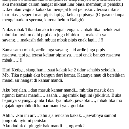
aku mersakan cairan hangat nikmat luar biasa membanjiri penisku)
…kedutan vagina kakakku menjepit kuat penisku…terasa nikmat
luar biasa, seperti mau pipis tapi ga keluar pipisnya (Orgasme tanpa
mengeluarkan sperma, karena belum Baligh)
Nafas mbak Tika dan aku terengah engah…mbak tika meluk erat
tubuhku..nyium dahi pipi dan juga bibirku…, makasih ya
sayang….makasih dah mbuat mbak pipis enak lagi…!!!
Sama sama mbak, ardie juga sayang…td ardie juga pipis
rasanya..tapi ga terasa keluar pipisnya…tapi enak banget rasanya
mbak….!!!
Hari Ketiga, siang hari…saat kakak ke 2 tidur sehabis sekolah…,
Mb. Tika ngajak aku bangun dari kamar. Katanya mau di bersihkan
mandi air hangat di kamar mandi.
Aku berjalan…dan masuk kamar mandi.., mb.tika masuk dan
ngunci kamar mandi…, aaahh….ngembik lagi ini (pikirku). Buka
bajunya sayang…pinta Tika. Iya mbak, jawabku…, mbak tika mo
ngajak ngembik di kamar mandi ya…godaku.
Ahhh…km ini arr…tahu aja rencana kakak…jawabnya sambil
jongkok nyiumi penisku.
Aku duduk di pinggir bak mandi…, ngocok2