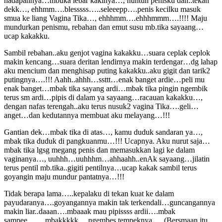
hadapannya…mbuka lebar kakinya…, nuntun penisku dan..tekan
dekk…, ehhmm….blesssss…..seleeepp….penis kecilku masuk
smua ke liang Vagina Tika…, ehhhmm….ehhhmmm….!!!! Maju
mundurkan penismu, rebahan dan emut susu mb.tika sayaang…
ucap kakakku.
Sambil rebahan..aku genjot vagina kakakku…suara ceplak ceplok
makin kencang…suara deritan lendirnya makin terdengar…dg lahap
aku mencium dan menghisap puting kakakku..aku gigit dan tarik2
putingnya….!!! Aahh..ahhh…ssttt…enak banget ardie…peli mu
enak banget…mbak tika sayang ardi…mbak tika pingin ngembik
terus sm ardi…pipis di dalam ya sayaang…racauan kakakku…,
dengan nafas terengah..aku terus nusuk2 vagina Tika….geli…
anget…dan kedutannya membuat aku melayang…!!!
Gantian dek…mbak tika di atas…, kamu duduk sandaran ya…,
mbak tika duduk di pangkuanmu…!!! Ucapnya. Aku nurut saja…
mbak tika lgsg megang penis dan memasukkan lagi ke dalam
vaginanya…, uuhhh…uuhhhm…ahhaahh..enAk sayaang…jilatin
terus pentil mb.tika..gigiti pentilnya…ucap kakak sambil terus
goyangin maju mundur pantatnya…!!!
Tidak berapa lama…..kepalaku di tekan kuat ke dalam
payudaranya….goyangannya makin tak terkendali…guncangannya
makin liar..daaan….mbaaak mau pipissss ardii….mbak
sampee…….mbakkkkk….ngembes tempeknya…..(Bersmaan itu