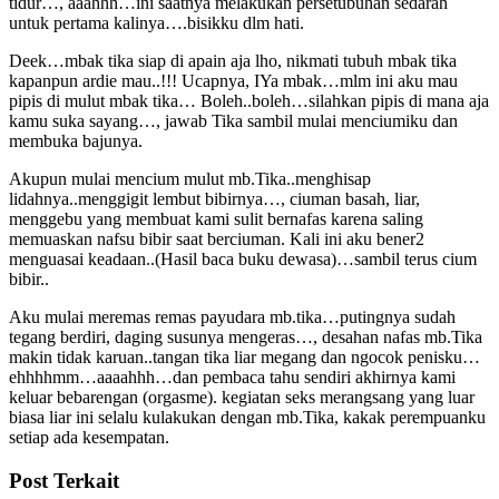
tidur…, aaahhh…ini saatnya melakukan persetubuhan sedarah
untuk pertama kalinya….bisikku dlm hati.
Deek…mbak tika siap di apain aja lho, nikmati tubuh mbak tika
kapanpun ardie mau..!!! Ucapnya, IYa mbak…mlm ini aku mau
pipis di mulut mbak tika… Boleh..boleh…silahkan pipis di mana aja
kamu suka sayang…, jawab Tika sambil mulai menciumiku dan
membuka bajunya.
Akupun mulai mencium mulut mb.Tika..menghisap
lidahnya..menggigit lembut bibirnya…, ciuman basah, liar,
menggebu yang membuat kami sulit bernafas karena saling
memuaskan nafsu bibir saat berciuman. Kali ini aku bener2
menguasai keadaan..(Hasil baca buku dewasa)…sambil terus cium
bibir..
Aku mulai meremas remas payudara mb.tika…putingnya sudah
tegang berdiri, daging susunya mengeras…, desahan nafas mb.Tika
makin tidak karuan..tangan tika liar megang dan ngocok penisku…
ehhhhmm…aaaahhh…dan pembaca tahu sendiri akhirnya kami
keluar bebarengan (orgasme). kegiatan seks merangsang yang luar
biasa liar ini selalu kulakukan dengan mb.Tika, kakak perempuanku
setiap ada kesempatan.
Post Terkait