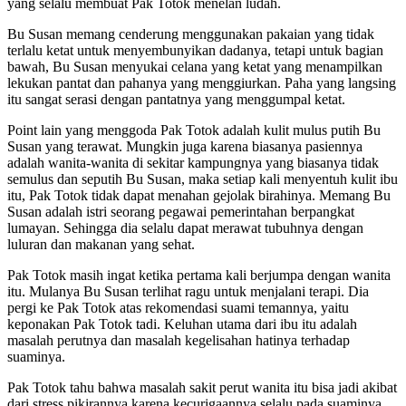
yang selalu membuat Pak Totok menelan ludah.
Bu Susan memang cenderung menggunakan pakaian yang tidak
terlalu ketat untuk menyembunyikan dadanya, tetapi untuk bagian
bawah, Bu Susan menyukai celana yang ketat yang menampilkan
lekukan pantat dan pahanya yang menggiurkan. Paha yang langsing
itu sangat serasi dengan pantatnya yang menggumpal ketat.
Point lain yang menggoda Pak Totok adalah kulit mulus putih Bu
Susan yang terawat. Mungkin juga karena biasanya pasiennya
adalah wanita-wanita di sekitar kampungnya yang biasanya tidak
semulus dan seputih Bu Susan, maka setiap kali menyentuh kulit ibu
itu, Pak Totok tidak dapat menahan gejolak birahinya. Memang Bu
Susan adalah istri seorang pegawai pemerintahan berpangkat
lumayan. Sehingga dia selalu dapat merawat tubuhnya dengan
luluran dan makanan yang sehat.
Pak Totok masih ingat ketika pertama kali berjumpa dengan wanita
itu. Mulanya Bu Susan terlihat ragu untuk menjalani terapi. Dia
pergi ke Pak Totok atas rekomendasi suami temannya, yaitu
keponakan Pak Totok tadi. Keluhan utama dari ibu itu adalah
masalah perutnya dan masalah kegelisahan hatinya terhadap
suaminya.
Pak Totok tahu bahwa masalah sakit perut wanita itu bisa jadi akibat
dari stress pikirannya karena kecurigaannya selalu pada suaminya.