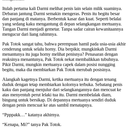
Itulah pertama kali Darmi melihat penis lain selain milik suaminya.
Debaran jantung Darmi semakin mengeras. Penis itu begitu besar
dan panjang di matanya. Berbentuk kasar dan kuat. Seperti belalai
yang sedang kaku mengantung di depan selangkangan mertuanya.
Tangan Darmi menjadi gemetar. Tanpa sadar cairan kewanitaannya
mengucur dari liang rahimnya.
Pak Totok sangat tahu, bahwa perempuan hamil pada usia-usia akhir
cenderung untuk selalu horny. Dia berpikir, mungkinkah Darmi
menantunya itu juga horny melihat penisnya? Penasaran dengan
reaksinya menantunya, Pak Totok nekat membalikkan tubuhnya.
Pikir Darmi, mungkin mertuanya capek dalam posisi nungging
begitu, maka dia membiarkan Pak Totok merubah posisinya.
Alangkah kagetnya Darmi, ketika mertuanya itu dengan tenang
duduk dengan tetap membiarkan kolornya terbuka. Sebatang penis
kaku dan panjang menjulur dari selangkangannya dan mencuat ke
atas menyentuh perut lelaki tua itu. Darmi membelalak diam,
bingung untuk bersikap. Di depannya mertuanya sendiri duduk
dengan penis mencuat ke atas sambil menatapnya.
“Ppppakk…” katanya akhirnya.
“Kenapa, Mi?” tanya Pak Totok.