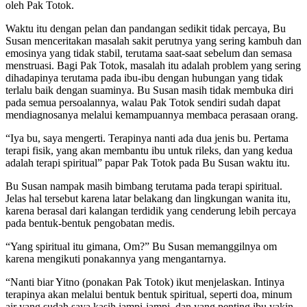
oleh Pak Totok.
Waktu itu dengan pelan dan pandangan sedikit tidak percaya, Bu
Susan menceritakan masalah sakit perutnya yang sering kambuh dan
emosinya yang tidak stabil, terutama saat-saat sebelum dan semasa
menstruasi. Bagi Pak Totok, masalah itu adalah problem yang sering
dihadapinya terutama pada ibu-ibu dengan hubungan yang tidak
terlalu baik dengan suaminya. Bu Susan masih tidak membuka diri
pada semua persoalannya, walau Pak Totok sendiri sudah dapat
mendiagnosanya melalui kemampuannya membaca perasaan orang.
“Iya bu, saya mengerti. Terapinya nanti ada dua jenis bu. Pertama
terapi fisik, yang akan membantu ibu untuk rileks, dan yang kedua
adalah terapi spiritual” papar Pak Totok pada Bu Susan waktu itu.
Bu Susan nampak masih bimbang terutama pada terapi spiritual.
Jelas hal tersebut karena latar belakang dan lingkungan wanita itu,
karena berasal dari kalangan terdidik yang cenderung lebih percaya
pada bentuk-bentuk pengobatan medis.
“Yang spiritual itu gimana, Om?” Bu Susan memanggilnya om
karena mengikuti ponakannya yang mengantarnya.
“Nanti biar Yitno (ponakan Pak Totok) ikut menjelaskan. Intinya
terapinya akan melalui bentuk bentuk spiritual, seperti doa, minum
air yang sudah saya kasih jampi-jampi, dan yang penting ibu yakin