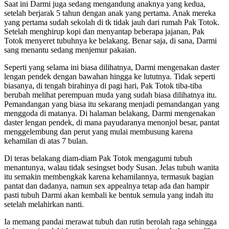
Saat ini Darmi juga sedang mengandung anaknya yang kedua,
setelah berjarak 5 tahun dengan anak yang pertama. Anak mereka
yang pertama sudah sekolah di tk tidak jauh dari rumah Pak Totok.
Setelah menghirup kopi dan menyantap beberapa jajanan, Pak
Totok menyeret tubuhnya ke belakang. Benar saja, di sana, Darmi
sang menantu sedang menjemur pakaian.
Seperti yang selama ini biasa dilihatnya, Darmi mengenakan daster
lengan pendek dengan bawahan hingga ke lututnya. Tidak seperti
biasanya, di tengah birahinya di pagi hari, Pak Totok tiba-tiba
berubah melihat perempuan muda yang sudah biasa dilihatnya itu.
Pemandangan yang biasa itu sekarang menjadi pemandangan yang
menggoda di matanya. Di halaman belakang, Darmi mengenakan
daster lengan pendek, di mana payudaranya menonjol besar, pantat
menggelembung dan perut yang mulai membusung karena
kehamilan di atas 7 bulan.
Di teras belakang diam-diam Pak Totok mengagumi tubuh
menantunya, walau tidak sesingset body Susan. Jelas tubuh wanita
itu semakin membengkak karena kehamilannya, termasuk bagian
pantat dan dadanya, namun sex appealnya tetap ada dan hampir
pasti tubuh Darmi akan kembali ke bentuk semula yang indah itu
setelah melahirkan nanti.
Ia memang pandai merawat tubuh dan rutin berolah raga sehingga