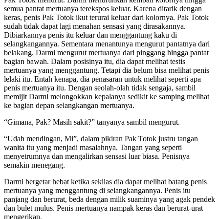
semua pantat mertuanya terekspos keluar. Karena ditarik dengan
keras, penis Pak Totok ikut terurai keluar dari kolornya. Pak Totok
sudah tidak dapat lagi menahan sensasi yang dirasakannya.
Dibiarkannya penis itu keluar dan menggantung kaku di
selangkangannya. Sementara menantunya mengurut pantatnya dari
belakang. Darmi mengurut mertuanya dari pinggang hingga pantat
bagian bawah. Dalam posisinya itu, dia dapat melihat testis
mertuanya yang menggantung. Tetapi dia belum bisa melihat penis
lelaki itu. Entah kenapa, dia penasaran untuk melihat seperti apa
penis mertuanya itu. Dengan seolah-olah tidak sengaja, sambil
memijit Darmi melongokkan kepalanya sedikit ke samping melihat
ke bagian depan selangkangan mertuanya.
“Gimana, Pak? Masih sakit?” tanyanya sambil mengurut.
“Udah mendingan, Mi”, dalam pikiran Pak Totok justru tangan
wanita itu yang menjadi masalahnya. Tangan yang seperti
menyetrumnya dan mengalirkan sensasi luar biasa. Penisnya
semakin menegang.
Darmi bergetar hebat ketika sekilas dia dapat melihat batang penis
mertuanya yang menggantung di selangkangannya. Penis itu
panjang dan berurat, beda dengan milik suaminya yang agak pendek
dan bulet mulus. Penis mertuanya nampak keras dan berurat-urat
mengerikan.