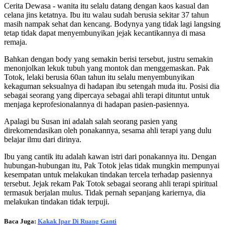
Cerita Dewasa - wanita itu selalu datang dengan kaos kasual dan
celana jins ketatnya. Ibu itu walau sudah berusia sekitar 37 tahun
masih nampak sehat dan kencang. Bodynya yang tidak lagi langsing
tetap tidak dapat menyembunyikan jejak kecantikannya di masa
remaja.
Bahkan dengan body yang semakin berisi tersebut, justru semakin
menonjolkan lekuk tubuh yang montok dan menggemaskan. Pak
Totok, lelaki berusia 60an tahun itu selalu menyembunyikan
kekaguman seksualnya di hadapan ibu setengah muda itu. Posisi dia
sebagai seorang yang dipercaya sebagai ahli terapi dituntut untuk
menjaga keprofesionalannya di hadapan pasien-pasiennya.
Apalagi bu Susan ini adalah salah seorang pasien yang
direkomendasikan oleh ponakannya, sesama ahli terapi yang dulu
belajar ilmu dari dirinya.
Ibu yang cantik itu adalah kawan istri dari ponakannya itu. Dengan
hubungan-hubungan itu, Pak Totok jelas tidak mungkin mempunyai
kesempatan untuk melakukan tindakan tercela terhadap pasiennya
tersebut. Jejak rekam Pak Totok sebagai seorang ahli terapi spiritual
termasuk berjalan mulus. Tidak pernah sepanjang kariernya, dia
melakukan tindakan tidak terpuji.
Baca Juga:
Kakak Ipar Di Ruang Ganti