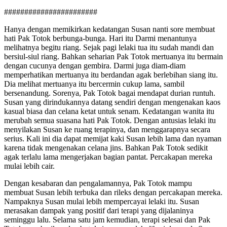
#######################
Hanya dengan memikirkan kedatangan Susan nanti sore membuat
hati Pak Totok berbunga-bunga. Hari itu Darmi menantunya
melihatnya begitu riang. Sejak pagi lelaki tua itu sudah mandi dan
bersiul-siul riang. Bahkan seharian Pak Totok mertuanya itu bermain
dengan cucunya dengan gembira. Darmi juga diam-diam
memperhatikan mertuanya itu berdandan agak berlebihan siang itu.
Dia melihat mertuanya itu bercermin cukup lama, sambil
bersenandung. Sorenya, Pak Totok bagai mendapat durian runtuh.
Susan yang dirindukannya datang sendiri dengan mengenakan kaos
kasual biasa dan celana ketat untuk senam. Kedatangan wanita itu
merubah semua suasana hati Pak Totok. Dengan antusias lelaki itu
menyilakan Susan ke ruang terapinya, dan menggarapnya secara
serius. Kali ini dia dapat memijat kaki Susan lebih lama dan nyaman
karena tidak mengenakan celana jins. Bahkan Pak Totok sedikit
agak terlalu lama mengerjakan bagian pantat. Percakapan mereka
mulai lebih cair.
Dengan kesabaran dan pengalamannya, Pak Totok mampu
membuat Susan lebih terbuka dan rileks dengan percakapan mereka.
Nampaknya Susan mulai lebih mempercayai lelaki itu. Susan
merasakan dampak yang positif dari terapi yang dijalaninya
seminggu lalu. Selama satu jam kemudian, terapi selesai dan Pak