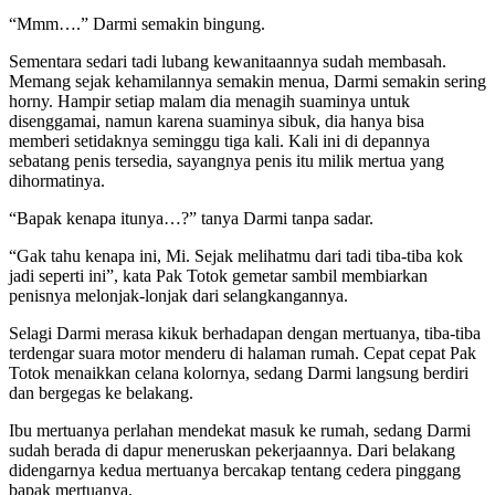
“Mmm….” Darmi semakin bingung.
Sementara sedari tadi lubang kewanitaannya sudah membasah.
Memang sejak kehamilannya semakin menua, Darmi semakin sering
horny. Hampir setiap malam dia menagih suaminya untuk
disenggamai, namun karena suaminya sibuk, dia hanya bisa
memberi setidaknya seminggu tiga kali. Kali ini di depannya
sebatang penis tersedia, sayangnya penis itu milik mertua yang
dihormatinya.
“Bapak kenapa itunya…?” tanya Darmi tanpa sadar.
“Gak tahu kenapa ini, Mi. Sejak melihatmu dari tadi tiba-tiba kok
jadi seperti ini”, kata Pak Totok gemetar sambil membiarkan
penisnya melonjak-lonjak dari selangkangannya.
Selagi Darmi merasa kikuk berhadapan dengan mertuanya, tiba-tiba
terdengar suara motor menderu di halaman rumah. Cepat cepat Pak
Totok menaikkan celana kolornya, sedang Darmi langsung berdiri
dan bergegas ke belakang.
Ibu mertuanya perlahan mendekat masuk ke rumah, sedang Darmi
sudah berada di dapur meneruskan pekerjaannya. Dari belakang
didengarnya kedua mertuanya bercakap tentang cedera pinggang
bapak mertuanya.