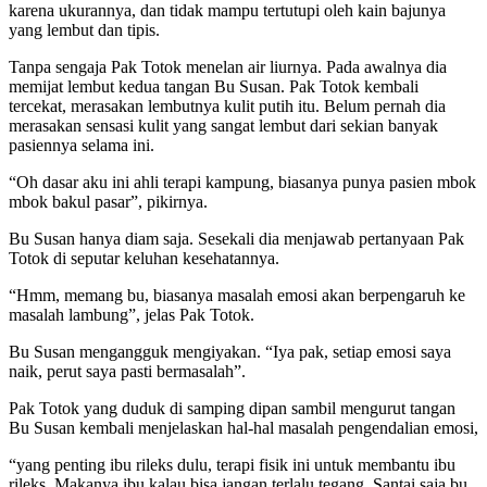
karena ukurannya, dan tidak mampu tertutupi oleh kain bajunya
yang lembut dan tipis.
Tanpa sengaja Pak Totok menelan air liurnya. Pada awalnya dia
memijat lembut kedua tangan Bu Susan. Pak Totok kembali
tercekat, merasakan lembutnya kulit putih itu. Belum pernah dia
merasakan sensasi kulit yang sangat lembut dari sekian banyak
pasiennya selama ini.
“Oh dasar aku ini ahli terapi kampung, biasanya punya pasien mbok
mbok bakul pasar”, pikirnya.
Bu Susan hanya diam saja. Sesekali dia menjawab pertanyaan Pak
Totok di seputar keluhan kesehatannya.
“Hmm, memang bu, biasanya masalah emosi akan berpengaruh ke
masalah lambung”, jelas Pak Totok.
Bu Susan mengangguk mengiyakan. “Iya pak, setiap emosi saya
naik, perut saya pasti bermasalah”.
Pak Totok yang duduk di samping dipan sambil mengurut tangan
Bu Susan kembali menjelaskan hal-hal masalah pengendalian emosi,
“yang penting ibu rileks dulu, terapi fisik ini untuk membantu ibu
rileks. Makanya ibu kalau bisa jangan terlalu tegang. Santai saja bu,