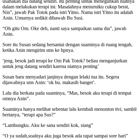
usahakan dia datang sendiri. Itu penting untuk meneguhkan niatnya
dalam melakukan terapi ini. Masalahnya menurutku cukup berat,
Nin”, jawab Pak Totok pada istri Yitno. Nama istri Yitno itu adalah
Anin. Umurnya sedikit dibawah Bu Susi.
“Oh gitu Om. Oke deh, nanti saya sampaikan sama dia”, jawab
Anin.
Sore itu Susan sedang bersantai dengan suaminya di ruang tengah,
ketika Anin mengirim sms ke hpnya.
‘jeng, besok jadi terapi ke Om Pak Totok? beliau menganjurkan
untuk jeng datang sendiri karena niatnya penting’
Susan baru menyadari janjinya dengan lelaki tua itu. Segera
dijawabnya sms Anin: ‘ok bu. makasih banget’.
Lalu dia berkata pada suaminya, “Mas, besok aku terapi di tempat
omnya Anin”.
Suaminya hanya melihat sebentar lalu kembali menonton tivi, sambil
bertanya, “terapi apa Sus?”
“Lambungku. Aku ke sana sendiri kok, siang”
“O ya sudah,soalnya aku juga besok ada rapat sampai sore hari”