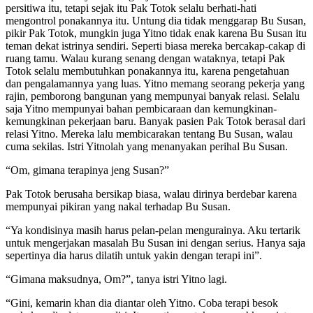
persitiwa itu, tetapi sejak itu Pak Totok selalu berhati-hati
mengontrol ponakannya itu. Untung dia tidak menggarap Bu Susan,
pikir Pak Totok, mungkin juga Yitno tidak enak karena Bu Susan itu
teman dekat istrinya sendiri. Seperti biasa mereka bercakap-cakap di
ruang tamu. Walau kurang senang dengan wataknya, tetapi Pak
Totok selalu membutuhkan ponakannya itu, karena pengetahuan
dan pengalamannya yang luas. Yitno memang seorang pekerja yang
rajin, pemborong bangunan yang mempunyai banyak relasi. Selalu
saja Yitno mempunyai bahan pembicaraan dan kemungkinan-
kemungkinan pekerjaan baru. Banyak pasien Pak Totok berasal dari
relasi Yitno. Mereka lalu membicarakan tentang Bu Susan, walau
cuma sekilas. Istri Yitnolah yang menanyakan perihal Bu Susan.
“Om, gimana terapinya jeng Susan?”
Pak Totok berusaha bersikap biasa, walau dirinya berdebar karena
mempunyai pikiran yang nakal terhadap Bu Susan.
“Ya kondisinya masih harus pelan-pelan mengurainya. Aku tertarik
untuk mengerjakan masalah Bu Susan ini dengan serius. Hanya saja
sepertinya dia harus dilatih untuk yakin dengan terapi ini”.
“Gimana maksudnya, Om?”, tanya istri Yitno lagi.
“Gini, kemarin khan dia diantar oleh Yitno. Coba terapi besok