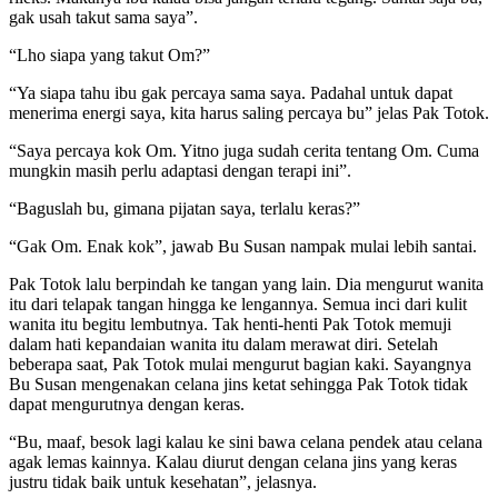
gak usah takut sama saya”.
“Lho siapa yang takut Om?”
“Ya siapa tahu ibu gak percaya sama saya. Padahal untuk dapat
menerima energi saya, kita harus saling percaya bu” jelas Pak Totok.
“Saya percaya kok Om. Yitno juga sudah cerita tentang Om. Cuma
mungkin masih perlu adaptasi dengan terapi ini”.
“Baguslah bu, gimana pijatan saya, terlalu keras?”
“Gak Om. Enak kok”, jawab Bu Susan nampak mulai lebih santai.
Pak Totok lalu berpindah ke tangan yang lain. Dia mengurut wanita
itu dari telapak tangan hingga ke lengannya. Semua inci dari kulit
wanita itu begitu lembutnya. Tak henti-henti Pak Totok memuji
dalam hati kepandaian wanita itu dalam merawat diri. Setelah
beberapa saat, Pak Totok mulai mengurut bagian kaki. Sayangnya
Bu Susan mengenakan celana jins ketat sehingga Pak Totok tidak
dapat mengurutnya dengan keras.
“Bu, maaf, besok lagi kalau ke sini bawa celana pendek atau celana
agak lemas kainnya. Kalau diurut dengan celana jins yang keras
justru tidak baik untuk kesehatan”, jelasnya.