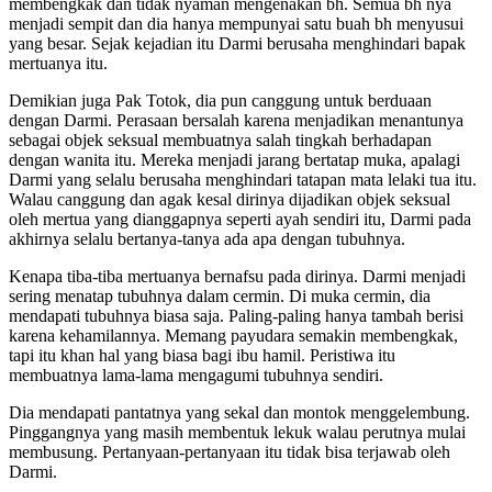
membengkak dan tidak nyaman mengenakan bh. Semua bh nya
menjadi sempit dan dia hanya mempunyai satu buah bh menyusui
yang besar. Sejak kejadian itu Darmi berusaha menghindari bapak
mertuanya itu.
Demikian juga Pak Totok, dia pun canggung untuk berduaan
dengan Darmi. Perasaan bersalah karena menjadikan menantunya
sebagai objek seksual membuatnya salah tingkah berhadapan
dengan wanita itu. Mereka menjadi jarang bertatap muka, apalagi
Darmi yang selalu berusaha menghindari tatapan mata lelaki tua itu.
Walau canggung dan agak kesal dirinya dijadikan objek seksual
oleh mertua yang dianggapnya seperti ayah sendiri itu, Darmi pada
akhirnya selalu bertanya-tanya ada apa dengan tubuhnya.
Kenapa tiba-tiba mertuanya bernafsu pada dirinya. Darmi menjadi
sering menatap tubuhnya dalam cermin. Di muka cermin, dia
mendapati tubuhnya biasa saja. Paling-paling hanya tambah berisi
karena kehamilannya. Memang payudara semakin membengkak,
tapi itu khan hal yang biasa bagi ibu hamil. Peristiwa itu
membuatnya lama-lama mengagumi tubuhnya sendiri.
Dia mendapati pantatnya yang sekal dan montok menggelembung.
Pinggangnya yang masih membentuk lekuk walau perutnya mulai
membusung. Pertanyaan-pertanyaan itu tidak bisa terjawab oleh
Darmi.