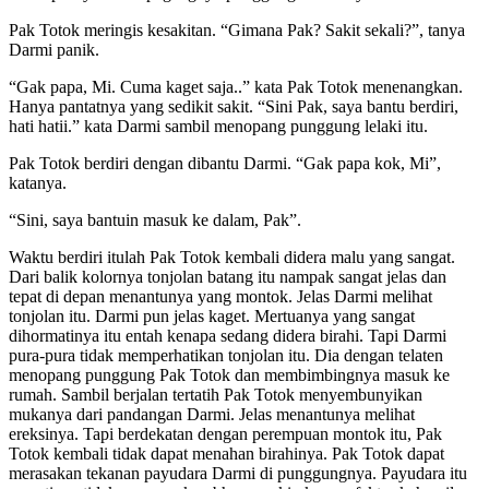
Pak Totok meringis kesakitan. “Gimana Pak? Sakit sekali?”, tanya
Darmi panik.
“Gak papa, Mi. Cuma kaget saja..” kata Pak Totok menenangkan.
Hanya pantatnya yang sedikit sakit. “Sini Pak, saya bantu berdiri,
hati hatii.” kata Darmi sambil menopang punggung lelaki itu.
Pak Totok berdiri dengan dibantu Darmi. “Gak papa kok, Mi”,
katanya.
“Sini, saya bantuin masuk ke dalam, Pak”.
Waktu berdiri itulah Pak Totok kembali didera malu yang sangat.
Dari balik kolornya tonjolan batang itu nampak sangat jelas dan
tepat di depan menantunya yang montok. Jelas Darmi melihat
tonjolan itu. Darmi pun jelas kaget. Mertuanya yang sangat
dihormatinya itu entah kenapa sedang didera birahi. Tapi Darmi
pura-pura tidak memperhatikan tonjolan itu. Dia dengan telaten
menopang punggung Pak Totok dan membimbingnya masuk ke
rumah. Sambil berjalan tertatih Pak Totok menyembunyikan
mukanya dari pandangan Darmi. Jelas menantunya melihat
ereksinya. Tapi berdekatan dengan perempuan montok itu, Pak
Totok kembali tidak dapat menahan birahinya. Pak Totok dapat
merasakan tekanan payudara Darmi di punggungnya. Payudara itu