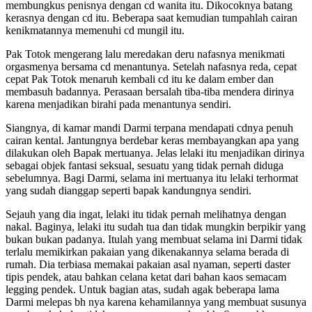
membungkus penisnya dengan cd wanita itu. Dikocoknya batang
kerasnya dengan cd itu. Beberapa saat kemudian tumpahlah cairan
kenikmatannya memenuhi cd mungil itu.
Pak Totok mengerang lalu meredakan deru nafasnya menikmati
orgasmenya bersama cd menantunya. Setelah nafasnya reda, cepat
cepat Pak Totok menaruh kembali cd itu ke dalam ember dan
membasuh badannya. Perasaan bersalah tiba-tiba mendera dirinya
karena menjadikan birahi pada menantunya sendiri.
Siangnya, di kamar mandi Darmi terpana mendapati cdnya penuh
cairan kental. Jantungnya berdebar keras membayangkan apa yang
dilakukan oleh Bapak mertuanya. Jelas lelaki itu menjadikan dirinya
sebagai objek fantasi seksual, sesuatu yang tidak pernah diduga
sebelumnya. Bagi Darmi, selama ini mertuanya itu lelaki terhormat
yang sudah dianggap seperti bapak kandungnya sendiri.
Sejauh yang dia ingat, lelaki itu tidak pernah melihatnya dengan
nakal. Baginya, lelaki itu sudah tua dan tidak mungkin berpikir yang
bukan bukan padanya. Itulah yang membuat selama ini Darmi tidak
terlalu memikirkan pakaian yang dikenakannya selama berada di
rumah. Dia terbiasa memakai pakaian asal nyaman, seperti daster
tipis pendek, atau bahkan celana ketat dari bahan kaos semacam
legging pendek. Untuk bagian atas, sudah agak beberapa lama
Darmi melepas bh nya karena kehamilannya yang membuat susunya