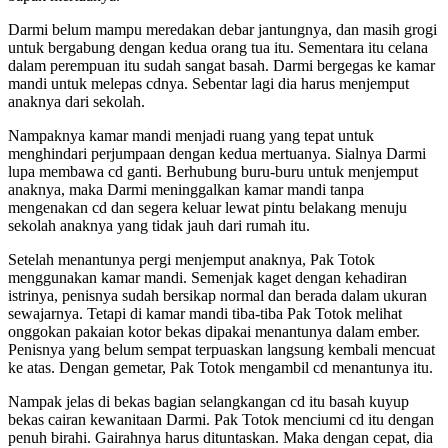
Darmi belum mampu meredakan debar jantungnya, dan masih grogi
untuk bergabung dengan kedua orang tua itu. Sementara itu celana
dalam perempuan itu sudah sangat basah. Darmi bergegas ke kamar
mandi untuk melepas cdnya. Sebentar lagi dia harus menjemput
anaknya dari sekolah.
Nampaknya kamar mandi menjadi ruang yang tepat untuk
menghindari perjumpaan dengan kedua mertuanya. Sialnya Darmi
lupa membawa cd ganti. Berhubung buru-buru untuk menjemput
anaknya, maka Darmi meninggalkan kamar mandi tanpa
mengenakan cd dan segera keluar lewat pintu belakang menuju
sekolah anaknya yang tidak jauh dari rumah itu.
Setelah menantunya pergi menjemput anaknya, Pak Totok
menggunakan kamar mandi. Semenjak kaget dengan kehadiran
istrinya, penisnya sudah bersikap normal dan berada dalam ukuran
sewajarnya. Tetapi di kamar mandi tiba-tiba Pak Totok melihat
onggokan pakaian kotor bekas dipakai menantunya dalam ember.
Penisnya yang belum sempat terpuaskan langsung kembali mencuat
ke atas. Dengan gemetar, Pak Totok mengambil cd menantunya itu.
Nampak jelas di bekas bagian selangkangan cd itu basah kuyup
bekas cairan kewanitaan Darmi. Pak Totok menciumi cd itu dengan
penuh birahi. Gairahnya harus dituntaskan. Maka dengan cepat, dia