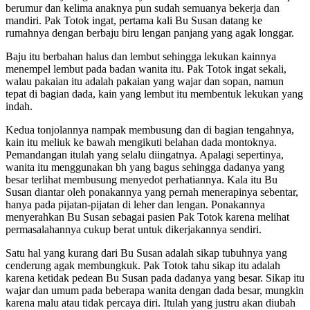
berumur dan kelima anaknya pun sudah semuanya bekerja dan
mandiri. Pak Totok ingat, pertama kali Bu Susan datang ke
rumahnya dengan berbaju biru lengan panjang yang agak longgar.
Baju itu berbahan halus dan lembut sehingga lekukan kainnya
menempel lembut pada badan wanita itu. Pak Totok ingat sekali,
walau pakaian itu adalah pakaian yang wajar dan sopan, namun
tepat di bagian dada, kain yang lembut itu membentuk lekukan yang
indah.
Kedua tonjolannya nampak membusung dan di bagian tengahnya,
kain itu meliuk ke bawah mengikuti belahan dada montoknya.
Pemandangan itulah yang selalu diingatnya. Apalagi sepertinya,
wanita itu menggunakan bh yang bagus sehingga dadanya yang
besar terlihat membusung menyedot perhatiannya. Kala itu Bu
Susan diantar oleh ponakannya yang pernah menerapinya sebentar,
hanya pada pijatan-pijatan di leher dan lengan. Ponakannya
menyerahkan Bu Susan sebagai pasien Pak Totok karena melihat
permasalahannya cukup berat untuk dikerjakannya sendiri.
Satu hal yang kurang dari Bu Susan adalah sikap tubuhnya yang
cenderung agak membungkuk. Pak Totok tahu sikap itu adalah
karena ketidak pedean Bu Susan pada dadanya yang besar. Sikap itu
wajar dan umum pada beberapa wanita dengan dada besar, mungkin
karena malu atau tidak percaya diri. Itulah yang justru akan diubah