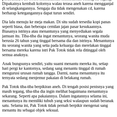
Dipakainya kembali kolornya walau terasa aneh karena mengganjal
di selangkangannya. Sengaja dia tidak mengenakan cd, karena
berharap ketegangannya dapat turun sendiri.
Dia lalu menuju ke meja makan. Di situ sudah tersedia kopi panas
seperti biasa, dan beberapa cemilan jajan pasar kesukaannya.
Biasanya istrinya atau menantunya yang menyediakan segala
jamuan itu. Tiba-tiba dia ingat menantunya, seorang wanita muda
berusia 26 tahun yang tinggal bersama dia dan istrinya. Menantunya
itu seorang wanita yang setia pada keluarga dan merelakan tinggal
bersama mereka karena istri Pak Totok tidak rela ditinggal oleh
semua anaknya.
Anak bungsunya sendiri, yaitu suami menantu mereka itu, setiap
hari pergi ke kantornya, sedang sang menantu tinggal di rumah
mengurusi urusan rumah tangga. Darmi, nama menantunya itu
ternyata sedang menjemur pakaian di belakang rumah.
Pak Totok tiba-tiba berpikiran aneh. Di tengah posisi penisnya yang
masih tegang, tiba-tiba dia ingin melihat bagaimana menantunya
sekarang. Seperti apa pakaiannya. Dalam ingatannya selama ini,
menantunya itu memiliki tubuh yang seksi walaupun sudah beranak
satu. Selama ini, Pak Totok tidak pernah berpikir mengenai sang
menantu itu sebagai objek seksual.