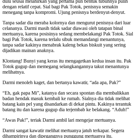
dulu seusai melahirkan yang pertama pun bentuk tubuhnya pulih
dengan relatif cepat. Sial bagi Pak Totok, penisnya semakin
menegang tanpa kompromi. Ujung penisnya berdenyut-denyut.
Tanpa sadar dia meraba kolornya dan mengurut penisnya dari luar
celananya. Darmi masih tidak sadar diawasi oleh tatapan binal
mertuanya, karena posisinya sedang membelakangi Pak Totok. Sial
bagi Pak Totok, karena terlalu sibuk memandangi menantunya,
tanpa sadar kakinya menabrak kaleng bekas biskuit yang sering
dijadikan mainan anaknya.
Klontang! Bunyi yang keras itu mengagetkan kedua insan itu. Pak
Totok gugup dan memegang selangkangannya takut menantunya
melihatnya.
Darmi menoleh kaget, dan bertanya kawatir, “ada apa, Pak?”
“Eh, gak papa Mi”, katanya dan secara spontan dia membalikkan
badan hendak masuk kembali ke rumah. Sialnya dia tidak melihat
batang kain pel yang disandarkan di dekat pintu. Kakinya terantuk
batang itu dan karena gugup dia terjembab ke belakang. “Aduh!”
“Awas Pak!”, teriak Darmi ambil lari mengejar mertuanya.
Darmi sangat kawatir melihat mertuanya jatuh terkapar. Segera
dihampirinya dan dipegangnya punggung mertuanya itu.