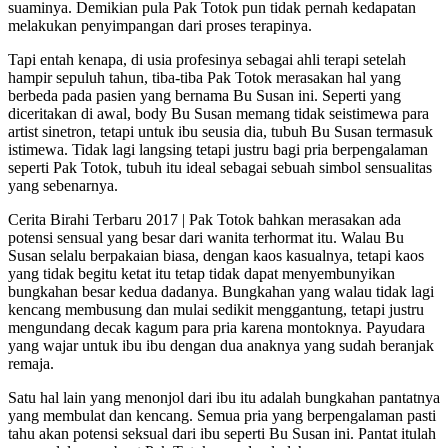
suaminya. Demikian pula Pak Totok pun tidak pernah kedapatan
melakukan penyimpangan dari proses terapinya.
Tapi entah kenapa, di usia profesinya sebagai ahli terapi setelah
hampir sepuluh tahun, tiba-tiba Pak Totok merasakan hal yang
berbeda pada pasien yang bernama Bu Susan ini. Seperti yang
diceritakan di awal, body Bu Susan memang tidak seistimewa para
artist sinetron, tetapi untuk ibu seusia dia, tubuh Bu Susan termasuk
istimewa. Tidak lagi langsing tetapi justru bagi pria berpengalaman
seperti Pak Totok, tubuh itu ideal sebagai sebuah simbol sensualitas
yang sebenarnya.
Cerita Birahi Terbaru 2017 | Pak Totok bahkan merasakan ada
potensi sensual yang besar dari wanita terhormat itu. Walau Bu
Susan selalu berpakaian biasa, dengan kaos kasualnya, tetapi kaos
yang tidak begitu ketat itu tetap tidak dapat menyembunyikan
bungkahan besar kedua dadanya. Bungkahan yang walau tidak lagi
kencang membusung dan mulai sedikit menggantung, tetapi justru
mengundang decak kagum para pria karena montoknya. Payudara
yang wajar untuk ibu ibu dengan dua anaknya yang sudah beranjak
remaja.
Satu hal lain yang menonjol dari ibu itu adalah bungkahan pantatnya
yang membulat dan kencang. Semua pria yang berpengalaman pasti
tahu akan potensi seksual dari ibu seperti Bu Susan ini. Pantat itulah