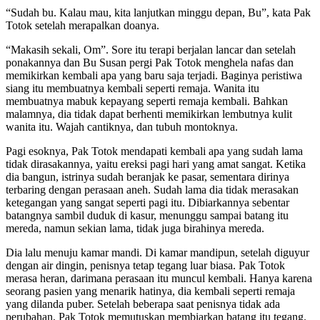
“Sudah bu. Kalau mau, kita lanjutkan minggu depan, Bu”, kata Pak
Totok setelah merapalkan doanya.
“Makasih sekali, Om”. Sore itu terapi berjalan lancar dan setelah
ponakannya dan Bu Susan pergi Pak Totok menghela nafas dan
memikirkan kembali apa yang baru saja terjadi. Baginya peristiwa
siang itu membuatnya kembali seperti remaja. Wanita itu
membuatnya mabuk kepayang seperti remaja kembali. Bahkan
malamnya, dia tidak dapat berhenti memikirkan lembutnya kulit
wanita itu. Wajah cantiknya, dan tubuh montoknya.
Pagi esoknya, Pak Totok mendapati kembali apa yang sudah lama
tidak dirasakannya, yaitu ereksi pagi hari yang amat sangat. Ketika
dia bangun, istrinya sudah beranjak ke pasar, sementara dirinya
terbaring dengan perasaan aneh. Sudah lama dia tidak merasakan
ketegangan yang sangat seperti pagi itu. Dibiarkannya sebentar
batangnya sambil duduk di kasur, menunggu sampai batang itu
mereda, namun sekian lama, tidak juga birahinya mereda.
Dia lalu menuju kamar mandi. Di kamar mandipun, setelah diguyur
dengan air dingin, penisnya tetap tegang luar biasa. Pak Totok
merasa heran, darimana perasaan itu muncul kembali. Hanya karena
seorang pasien yang menarik hatinya, dia kembali seperti remaja
yang dilanda puber. Setelah beberapa saat penisnya tidak ada
perubahan, Pak Totok memutuskan membiarkan batang itu tegang.