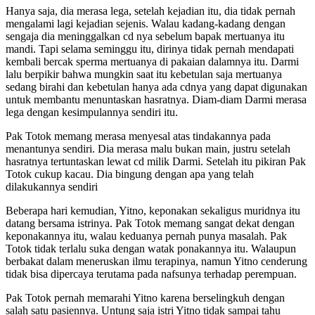
Hanya saja, dia merasa lega, setelah kejadian itu, dia tidak pernah
mengalami lagi kejadian sejenis. Walau kadang-kadang dengan
sengaja dia meninggalkan cd nya sebelum bapak mertuanya itu
mandi. Tapi selama seminggu itu, dirinya tidak pernah mendapati
kembali bercak sperma mertuanya di pakaian dalamnya itu. Darmi
lalu berpikir bahwa mungkin saat itu kebetulan saja mertuanya
sedang birahi dan kebetulan hanya ada cdnya yang dapat digunakan
untuk membantu menuntaskan hasratnya. Diam-diam Darmi merasa
lega dengan kesimpulannya sendiri itu.
Pak Totok memang merasa menyesal atas tindakannya pada
menantunya sendiri. Dia merasa malu bukan main, justru setelah
hasratnya tertuntaskan lewat cd milik Darmi. Setelah itu pikiran Pak
Totok cukup kacau. Dia bingung dengan apa yang telah
dilakukannya sendiri
Beberapa hari kemudian, Yitno, keponakan sekaligus muridnya itu
datang bersama istrinya. Pak Totok memang sangat dekat dengan
keponakannya itu, walau keduanya pernah punya masalah. Pak
Totok tidak terlalu suka dengan watak ponakannya itu. Walaupun
berbakat dalam meneruskan ilmu terapinya, namun Yitno cenderung
tidak bisa dipercaya terutama pada nafsunya terhadap perempuan.
Pak Totok pernah memarahi Yitno karena berselingkuh dengan
salah satu pasiennya. Untung saja istri Yitno tidak sampai tahu