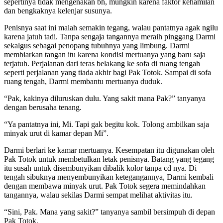
sepertinya tidak mengenakan bh, mungkin karena faktor kehamilan
dan bengkaknya kelenjar susunya.
Penisnya saat ini malah semakin tegang, walau pantatnya agak ngilu
karena jatuh tadi. Tanpa sengaja tangannya meraih pinggang Darmi
sekalgus sebagai penopang tubuhnya yang limbung. Darmi
membiarkan tangan itu karena kondisi mertuanya yang baru saja
terjatuh. Perjalanan dari teras belakang ke sofa di ruang tengah
seperti perjalanan yang tiada akhir bagi Pak Totok. Sampai di sofa
ruang tengah, Darmi membantu mertuanya duduk.
“Pak, kakinya diluruskan dulu. Yang sakit mana Pak?” tanyanya
dengan berusaha tenang.
“Ya pantatnya ini, Mi. Tapi gak begitu kok. Tolong ambilkan saja
minyak urut di kamar depan Mi”.
Darmi berlari ke kamar mertuanya. Kesempatan itu digunakan oleh
Pak Totok untuk membetulkan letak penisnya. Batang yang tegang
itu susah untuk disembunyikan dibalik kolor tanpa cd nya. Di
tengah sibuknya menyembunyikan ketegangannya, Darmi kembali
dengan membawa minyak urut. Pak Totok segera memindahkan
tangannya, walau sekilas Darmi sempat melihat aktivitas itu.
“Sini, Pak. Mana yang sakit?” tanyanya sambil bersimpuh di depan
Pak Totok.