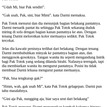
“Udah Mi, biar Pak sendiri”.
“Gak usah, Pak, sini, biar Mimi”. kata Darmi memaksa.
Pak Totok menurut dan dia menunjuk bagian belakang pantatnya.
Darmi menarik pantat itu sehingga Pak Totok sekarang duduk
miring di sofa dengan bagian kanan pantatnya ke atas. Dengan
tenang Darmi melorotkan kolor mertuanya sedikit. Pak Totok
tercekat.
Jelas dia kawatir penisnya terlihat dari belakang. Dengan tenang
Darmi membubuhkan minyak ke pantatnya bagian atas, dan
menggosok-gosoknya. Tangan wanita itu seperti mengandung listrik
bagi Pak Totok yang sedang dilanda birahi. Nafasnya terengah, tapi
dia membiarkan wanita itu mengurut pantatnya. Posisi itu tidak
membuat Darmi leluasa mengurut pantat mertuanya.
“Pak, bisa tengkurap gak?”
“Hmm, wah, gak usah Mi”, kata Pak Totok gelagepan. Darmi pun
tahu masalahnya.
“Gini aja Pak, nungging aja, biar saya urut dari belakang”
Pak Totok menurut. Darmi menurunkan kembali kolornya hingga