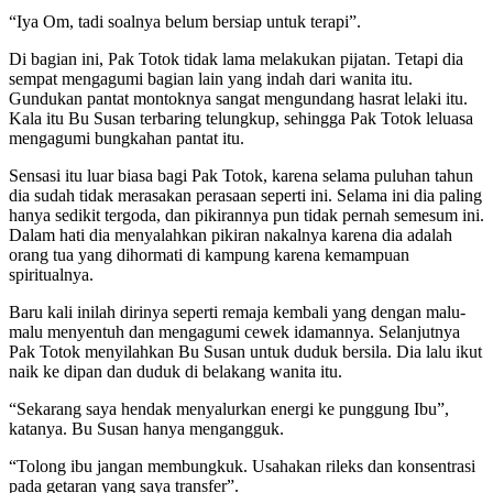
“Iya Om, tadi soalnya belum bersiap untuk terapi”.
Di bagian ini, Pak Totok tidak lama melakukan pijatan. Tetapi dia
sempat mengagumi bagian lain yang indah dari wanita itu.
Gundukan pantat montoknya sangat mengundang hasrat lelaki itu.
Kala itu Bu Susan terbaring telungkup, sehingga Pak Totok leluasa
mengagumi bungkahan pantat itu.
Sensasi itu luar biasa bagi Pak Totok, karena selama puluhan tahun
dia sudah tidak merasakan perasaan seperti ini. Selama ini dia paling
hanya sedikit tergoda, dan pikirannya pun tidak pernah semesum ini.
Dalam hati dia menyalahkan pikiran nakalnya karena dia adalah
orang tua yang dihormati di kampung karena kemampuan
spiritualnya.
Baru kali inilah dirinya seperti remaja kembali yang dengan malu-
malu menyentuh dan mengagumi cewek idamannya. Selanjutnya
Pak Totok menyilahkan Bu Susan untuk duduk bersila. Dia lalu ikut
naik ke dipan dan duduk di belakang wanita itu.
“Sekarang saya hendak menyalurkan energi ke punggung Ibu”,
katanya. Bu Susan hanya mengangguk.
“Tolong ibu jangan membungkuk. Usahakan rileks dan konsentrasi
pada getaran yang saya transfer”.