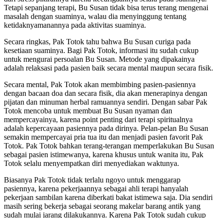
Tetapi sepanjang terapi, Bu Susan tidak bisa terus terang mengenai
masalah dengan suaminya, walau dia menyinggung tentang
ketidaknyamanannya pada aktivitas suaminya.
Secara ringkas, Pak Totok tahu bahwa Bu Susan curiga pada
kesetiaan suaminya. Bagi Pak Totok, informasi itu sudah cukup
untuk mengurai persoalan Bu Susan. Metode yang dipakainya
adalah relaksasi pada pasien baik secara mental maupun secara fisik.
Secara mental, Pak Totok akan membimbing pasien-pasiennya
dengan bacaan doa dan secara fisik, dia akan menerapinya dengan
pijatan dan minuman herbal ramuannya sendiri. Dengan sabar Pak
Totok mencoba untuk membuat Bu Susan nyaman dan
mempercayainya, karena point penting dari terapi spiritualnya
adalah kepercayaan pasiennya pada dirinya. Pelan-pelan Bu Susan
semakin mempercayai pria tua itu dan menjadi pasien favorit Pak
Totok. Pak Totok bahkan terang-terangan memperlakukan Bu Susan
sebagai pasien istimewanya, karena khusus untuk wanita itu, Pak
Totok selalu menyempatkan diri menyediakan waktunya.
Biasanya Pak Totok tidak terlalu ngoyo untuk menggarap
pasiennya, karena pekerjaannya sebagai ahli terapi hanyalah
pekerjaan sambilan karena diberkati bakat istimewa saja. Dia sendiri
masih sering bekerja sebagai seorang makelar barang antik yang
sudah mulai jarang dilakukannya. Karena Pak Totok sudah cukup