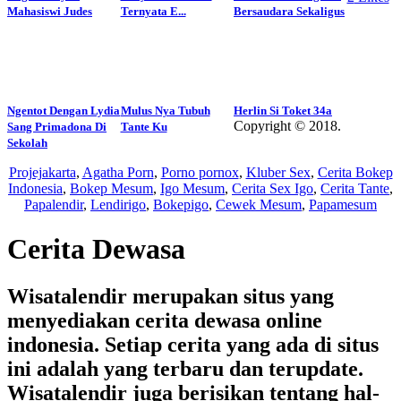
Mahasiswi Judes
Ternyata E...
Bersaudara Sekaligus
Ngentot Dengan Lydia
Mulus Nya Tubuh
Herlin Si Toket 34a
Copyright © 2018.
Sang Primadona Di
Tante Ku
Wisatalendir
Sekolah
Projejakarta
,
Agatha Porn
,
Porno pornox
,
Kluber Sex
,
Cerita Bokep
Indonesia
,
Bokep Mesum
,
Igo Mesum
,
Cerita Sex Igo
,
Cerita Tante
,
Papalendir
,
Lendirigo
,
Bokepigo
,
Cewek Mesum
,
Papamesum
Cerita Dewasa
Wisatalendir merupakan situs yang
menyediakan cerita dewasa online
indonesia. Setiap cerita yang ada di situs
ini adalah yang terbaru dan terupdate.
Wisatalendir juga berisikan tentang hal-