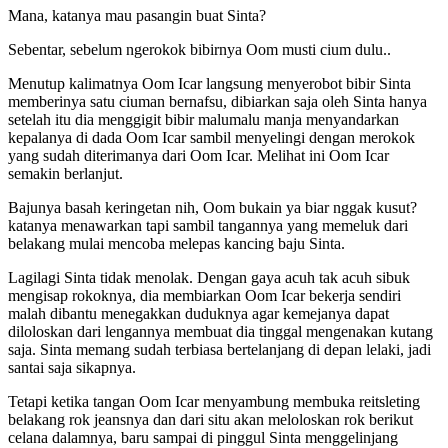
Mana, katanya mau pasangin buat Sinta?
Sebentar, sebelum ngerokok bibirnya Oom musti cium dulu..
Menutup kalimatnya Oom Icar langsung menyerobot bibir Sinta
memberinya satu ciuman bernafsu, dibiarkan saja oleh Sinta hanya
setelah itu dia menggigit bibir malumalu manja menyandarkan
kepalanya di dada Oom Icar sambil menyelingi dengan merokok
yang sudah diterimanya dari Oom Icar. Melihat ini Oom Icar
semakin berlanjut.
Bajunya basah keringetan nih, Oom bukain ya biar nggak kusut?
katanya menawarkan tapi sambil tangannya yang memeluk dari
belakang mulai mencoba melepas kancing baju Sinta.
Lagilagi Sinta tidak menolak. Dengan gaya acuh tak acuh sibuk
mengisap rokoknya, dia membiarkan Oom Icar bekerja sendiri
malah dibantu menegakkan duduknya agar kemejanya dapat
diloloskan dari lengannya membuat dia tinggal mengenakan kutang
saja. Sinta memang sudah terbiasa bertelanjang di depan lelaki, jadi
santai saja sikapnya.
Tetapi ketika tangan Oom Icar menyambung membuka reitsleting
belakang rok jeansnya dan dari situ akan meloloskan rok berikut
celana dalamnya, baru sampai di pinggul Sinta menggelinjang