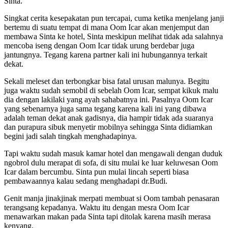
Sinta.
Singkat cerita kesepakatan pun tercapai, cuma ketika menjelang janji
bertemu di suatu tempat di mana Oom Icar akan menjemput dan
membawa Sinta ke hotel, Sinta meskipun melihat tidak ada salahnya
mencoba iseng dengan Oom Icar tidak urung berdebar juga
jantungnya. Tegang karena partner kali ini hubungannya terkait
dekat.
Sekali meleset dan terbongkar bisa fatal urusan malunya. Begitu
juga waktu sudah semobil di sebelah Oom Icar, sempat kikuk malu
dia dengan lakilaki yang ayah sahabatnya ini. Pasalnya Oom Icar
yang sebenarnya juga sama tegang karena kali ini yang dibawa
adalah teman dekat anak gadisnya, dia hampir tidak ada suaranya
dan purapura sibuk menyetir mobilnya sehingga Sinta didiamkan
begini jadi salah tingkah menghadapinya.
Tapi waktu sudah masuk kamar hotel dan mengawali dengan duduk
ngobrol dulu merapat di sofa, di situ mulai ke luar keluwesan Oom
Icar dalam bercumbu. Sinta pun mulai lincah seperti biasa
pembawaannya kalau sedang menghadapi dr.Budi.
Genit manja jinakjinak merpati membuat si Oom tambah penasaran
terangsang kepadanya. Waktu itu dengan mesra Oom Icar
menawarkan makan pada Sinta tapi ditolak karena masih merasa
kenyang.