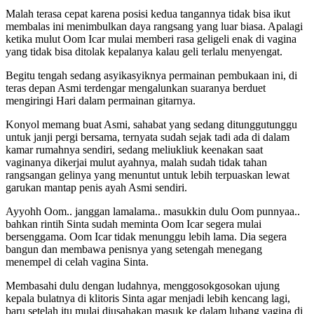
Malah terasa cepat karena posisi kedua tangannya tidak bisa ikut
membalas ini menimbulkan daya rangsang yang luar biasa. Apalagi
ketika mulut Oom Icar mulai memberi rasa geligeli enak di vagina
yang tidak bisa ditolak kepalanya kalau geli terlalu menyengat.
Begitu tengah sedang asyikasyiknya permainan pembukaan ini, di
teras depan Asmi terdengar mengalunkan suaranya berduet
mengiringi Hari dalam permainan gitarnya.
Konyol memang buat Asmi, sahabat yang sedang ditunggutunggu
untuk janji pergi bersama, ternyata sudah sejak tadi ada di dalam
kamar rumahnya sendiri, sedang meliukliuk keenakan saat
vaginanya dikerjai mulut ayahnya, malah sudah tidak tahan
rangsangan gelinya yang menuntut untuk lebih terpuaskan lewat
garukan mantap penis ayah Asmi sendiri.
Ayyohh Oom.. janggan lamalama.. masukkin dulu Oom punnyaa..
bahkan rintih Sinta sudah meminta Oom Icar segera mulai
bersenggama. Oom Icar tidak menunggu lebih lama. Dia segera
bangun dan membawa penisnya yang setengah menegang
menempel di celah vagina Sinta.
Membasahi dulu dengan ludahnya, menggosokgosokan ujung
kepala bulatnya di klitoris Sinta agar menjadi lebih kencang lagi,
baru setelah itu mulai diusahakan masuk ke dalam lubang vagina di