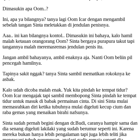
Dimasukin apa Oom..?
Ini, apa ya bilangnya? tanya lagi Oom Icar dengan mengambil
sebelah tangan Sinta meletakkan di jendulan penisnya.
Aaa.. ini kan bilangnya kontol.. Dimasukin ini bahaya, kalo hamil
malah ketauan orangorang Oom? Sinta bergaya purapura takut tapi
tangannya malah meremasremas jendulan penis itu.
Jangan ambil bahayanya, ambil enaknya aja. Nanti Oom beliin pil
pencegah hamilnya.
Tapinya sakit nggak? tanya Sinta sambil mematikan rokoknya ke
asbak.
Kalo udah dicoba malah enak. Yuk kita pindah ke tempat tidur?
Oom Icar mengajak tapi sambil membopong Sinta pindah ke tempat
tidur untuk masuk di babak permainan cinta. Di sini Sinta mulai
memasrahkan diri ketika tubuhnya mulai digeluti kecup cium dan
raba gemas yang menaikan birahi nafsunya.
Sinta sudah pernah begini dengan dr.Budi, caranya hampir sama dan
dia senang digeluti lakilaki yang sudah berumur seperti ini. Karena
mereka bukan hanya lebih pengalaman tapi juga lebih teliti jika
mengecapi tubuh perempuan, apalagi gadis remaja seperti dia.