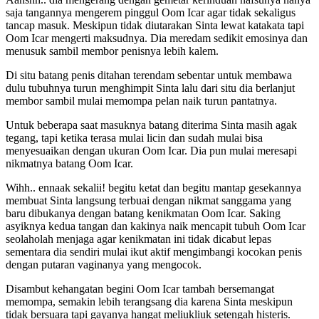
saja tangannya mengerem pinggul Oom Icar agar tidak sekaligus
tancap masuk. Meskipun tidak diutarakan Sinta lewat katakata tapi
Oom Icar mengerti maksudnya. Dia meredam sedikit emosinya dan
menusuk sambil membor penisnya lebih kalem.
Di situ batang penis ditahan terendam sebentar untuk membawa
dulu tubuhnya turun menghimpit Sinta lalu dari situ dia berlanjut
membor sambil mulai memompa pelan naik turun pantatnya.
Untuk beberapa saat masuknya batang diterima Sinta masih agak
tegang, tapi ketika terasa mulai licin dan sudah mulai bisa
menyesuaikan dengan ukuran Oom Icar. Dia pun mulai meresapi
nikmatnya batang Oom Icar.
Wihh.. ennaak sekalii! begitu ketat dan begitu mantap gesekannya
membuat Sinta langsung terbuai dengan nikmat sanggama yang
baru dibukanya dengan batang kenikmatan Oom Icar. Saking
asyiknya kedua tangan dan kakinya naik mencapit tubuh Oom Icar
seolaholah menjaga agar kenikmatan ini tidak dicabut lepas
sementara dia sendiri mulai ikut aktif mengimbangi kocokan penis
dengan putaran vaginanya yang mengocok.
Disambut kehangatan begini Oom Icar tambah bersemangat
memompa, semakin lebih terangsang dia karena Sinta meskipun
tidak bersuara tapi gayanya hangat meliukliuk setengah histeris.