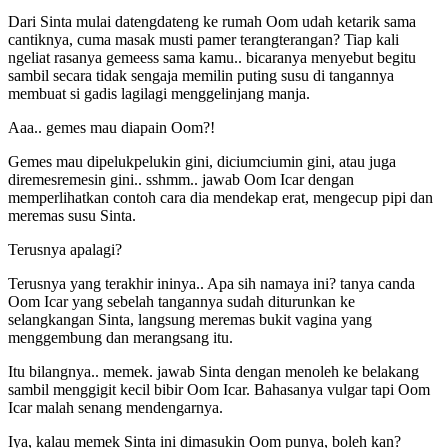
Dari Sinta mulai datengdateng ke rumah Oom udah ketarik sama
cantiknya, cuma masak musti pamer terangterangan? Tiap kali
ngeliat rasanya gemeess sama kamu.. bicaranya menyebut begitu
sambil secara tidak sengaja memilin puting susu di tangannya
membuat si gadis lagilagi menggelinjang manja.
Aaa.. gemes mau diapain Oom?!
Gemes mau dipelukpelukin gini, diciumciumin gini, atau juga
diremesremesin gini.. sshmm.. jawab Oom Icar dengan
memperlihatkan contoh cara dia mendekap erat, mengecup pipi dan
meremas susu Sinta.
Terusnya apalagi?
Terusnya yang terakhir ininya.. Apa sih namaya ini? tanya canda
Oom Icar yang sebelah tangannya sudah diturunkan ke
selangkangan Sinta, langsung meremas bukit vagina yang
menggembung dan merangsang itu.
Itu bilangnya.. memek. jawab Sinta dengan menoleh ke belakang
sambil menggigit kecil bibir Oom Icar. Bahasanya vulgar tapi Oom
Icar malah senang mendengarnya.
Iya, kalau memek Sinta ini dimasukin Oom punya, boleh kan?