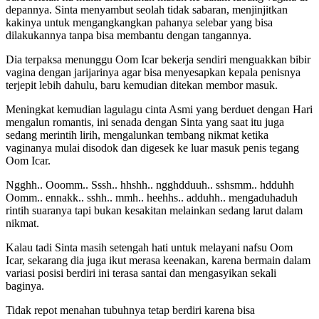
depannya. Sinta menyambut seolah tidak sabaran, menjinjitkan
kakinya untuk mengangkangkan pahanya selebar yang bisa
dilakukannya tanpa bisa membantu dengan tangannya.
Dia terpaksa menunggu Oom Icar bekerja sendiri menguakkan bibir
vagina dengan jarijarinya agar bisa menyesapkan kepala penisnya
terjepit lebih dahulu, baru kemudian ditekan membor masuk.
Meningkat kemudian lagulagu cinta Asmi yang berduet dengan Hari
mengalun romantis, ini senada dengan Sinta yang saat itu juga
sedang merintih lirih, mengalunkan tembang nikmat ketika
vaginanya mulai disodok dan digesek ke luar masuk penis tegang
Oom Icar.
Ngghh.. Ooomm.. Sssh.. hhshh.. ngghdduuh.. sshsmm.. hdduhh
Oomm.. ennakk.. sshh.. mmh.. heehhs.. adduhh.. mengaduhaduh
rintih suaranya tapi bukan kesakitan melainkan sedang larut dalam
nikmat.
Kalau tadi Sinta masih setengah hati untuk melayani nafsu Oom
Icar, sekarang dia juga ikut merasa keenakan, karena bermain dalam
variasi posisi berdiri ini terasa santai dan mengasyikan sekali
baginya.
Tidak repot menahan tubuhnya tetap berdiri karena bisa