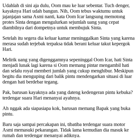
Udahlah di sini aja dulu, Oom mau ke luar sebentar. Tuch denger,
kayaknya Hari udah bangun. Nih, Oom tebus waktumu untuk
jajanjajan sama Asmi nanti, kata Oom Icar langsung memotong
protes Sinta dengan mengulurkan sejumlah uang yang cepat
diambilnya dari dompetnya untuk membujuk Sinta.
Setelah itu segera dia keluar kamar meninggalkan Sinta yang karena
merasa sudah terjebak terpaksa tidak berani keluar takut kepergok
Hari.
Melirik uang yang digenggamnya sepeninggal Oom Icar, hati Sinta
menjadi lunak lagi karena si Oom memang pintar mengambil hati
dan selalu royal memberi jumlah yang cukup menghibur. Meskipun
begitu dia menguping dari balik pintu mendengarkan situasi di luar
dengan hati berdebar tegang.
Pak, barusan kayaknya ada yang dateng kedengeran pintu kebuka?
terdengar suara Hari menanyai ayahnya.
Ah nggak ada siapasiapa kok, barusan memang Bapak yang buka
pintu.
Baru saja sampai percakapan ini, tibatiba terdengar suara motor
Asmi memasuki pekarangan. Tidak lama kemudian dia masuk ke
rumah dan terdengar menanyai adiknya.