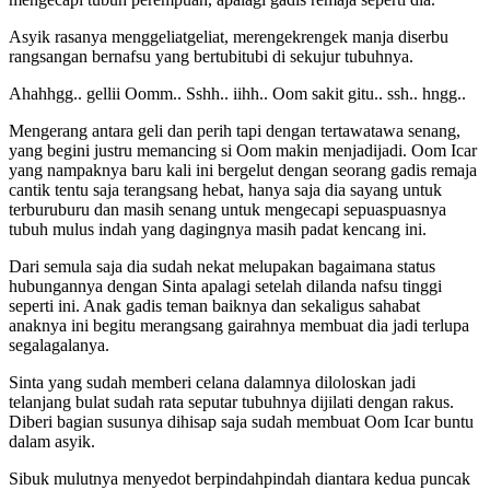
Asyik rasanya menggeliatgeliat, merengekrengek manja diserbu
rangsangan bernafsu yang bertubitubi di sekujur tubuhnya.
Ahahhgg.. gellii Oomm.. Sshh.. iihh.. Oom sakit gitu.. ssh.. hngg..
Mengerang antara geli dan perih tapi dengan tertawatawa senang,
yang begini justru memancing si Oom makin menjadijadi. Oom Icar
yang nampaknya baru kali ini bergelut dengan seorang gadis remaja
cantik tentu saja terangsang hebat, hanya saja dia sayang untuk
terburuburu dan masih senang untuk mengecapi sepuaspuasnya
tubuh mulus indah yang dagingnya masih padat kencang ini.
Dari semula saja dia sudah nekat melupakan bagaimana status
hubungannya dengan Sinta apalagi setelah dilanda nafsu tinggi
seperti ini. Anak gadis teman baiknya dan sekaligus sahabat
anaknya ini begitu merangsang gairahnya membuat dia jadi terlupa
segalagalanya.
Sinta yang sudah memberi celana dalamnya diloloskan jadi
telanjang bulat sudah rata seputar tubuhnya dijilati dengan rakus.
Diberi bagian susunya dihisap saja sudah membuat Oom Icar buntu
dalam asyik.
Sibuk mulutnya menyedot berpindahpindah diantara kedua puncak