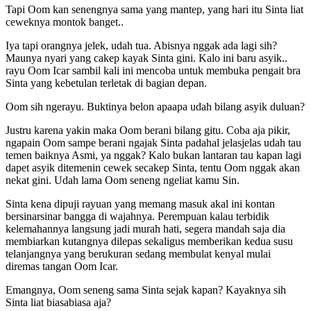
Tapi Oom kan senengnya sama yang mantep, yang hari itu Sinta liat
ceweknya montok banget..
Iya tapi orangnya jelek, udah tua. Abisnya nggak ada lagi sih?
Maunya nyari yang cakep kayak Sinta gini. Kalo ini baru asyik..
rayu Oom Icar sambil kali ini mencoba untuk membuka pengait bra
Sinta yang kebetulan terletak di bagian depan.
Oom sih ngerayu. Buktinya belon apaapa udah bilang asyik duluan?
Justru karena yakin maka Oom berani bilang gitu. Coba aja pikir,
ngapain Oom sampe berani ngajak Sinta padahal jelasjelas udah tau
temen baiknya Asmi, ya nggak? Kalo bukan lantaran tau kapan lagi
dapet asyik ditemenin cewek secakep Sinta, tentu Oom nggak akan
nekat gini. Udah lama Oom seneng ngeliat kamu Sin.
Sinta kena dipuji rayuan yang memang masuk akal ini kontan
bersinarsinar bangga di wajahnya. Perempuan kalau terbidik
kelemahannya langsung jadi murah hati, segera mandah saja dia
membiarkan kutangnya dilepas sekaligus memberikan kedua susu
telanjangnya yang berukuran sedang membulat kenyal mulai
diremas tangan Oom Icar.
Emangnya, Oom seneng sama Sinta sejak kapan? Kayaknya sih
Sinta liat biasabiasa aja?