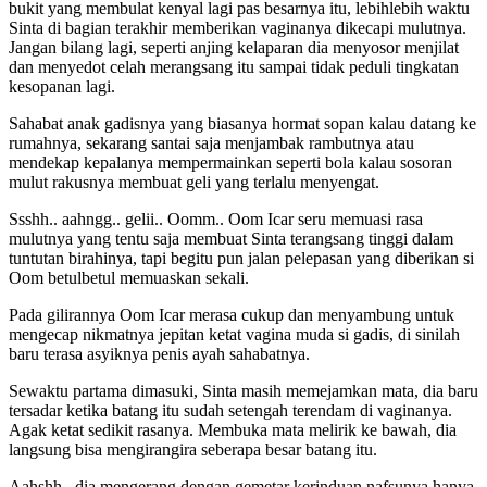
bukit yang membulat kenyal lagi pas besarnya itu, lebihlebih waktu
Sinta di bagian terakhir memberikan vaginanya dikecapi mulutnya.
Jangan bilang lagi, seperti anjing kelaparan dia menyosor menjilat
dan menyedot celah merangsang itu sampai tidak peduli tingkatan
kesopanan lagi.
Sahabat anak gadisnya yang biasanya hormat sopan kalau datang ke
rumahnya, sekarang santai saja menjambak rambutnya atau
mendekap kepalanya mempermainkan seperti bola kalau sosoran
mulut rakusnya membuat geli yang terlalu menyengat.
Ssshh.. aahngg.. gelii.. Oomm.. Oom Icar seru memuasi rasa
mulutnya yang tentu saja membuat Sinta terangsang tinggi dalam
tuntutan birahinya, tapi begitu pun jalan pelepasan yang diberikan si
Oom betulbetul memuaskan sekali.
Pada gilirannya Oom Icar merasa cukup dan menyambung untuk
mengecap nikmatnya jepitan ketat vagina muda si gadis, di sinilah
baru terasa asyiknya penis ayah sahabatnya.
Sewaktu partama dimasuki, Sinta masih memejamkan mata, dia baru
tersadar ketika batang itu sudah setengah terendam di vaginanya.
Agak ketat sedikit rasanya. Membuka mata melirik ke bawah, dia
langsung bisa mengirangira seberapa besar batang itu.
Aahshh.. dia mengerang dengan gemetar kerinduan nafsunya hanya