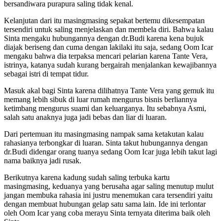
bersandiwara purapura saling tidak kenal.
Kelanjutan dari itu masingmasing sepakat bertemu dikesempatan
tersendiri untuk saling menjelaskan dan membela diri. Bahwa kalau
Sinta mengaku hubungannya dengan dr.Budi karena kena bujuk
diajak beriseng dan cuma dengan lakilaki itu saja, sedang Oom Icar
mengaku bahwa dia terpaksa mencari pelarian karena Tante Vera,
istrinya, katanya sudah kurang bergairah menjalankan kewajibannya
sebagai istri di tempat tidur.
Masuk akal bagi Sinta karena dilihatnya Tante Vera yang gemuk itu
memang lebih sibuk di luar rumah mengurus bisnis berliannya
ketimbang mengurus suami dan keluarganya. Itu sebabnya Asmi,
salah satu anaknya juga jadi bebas dan liar di luaran.
Dari pertemuan itu masingmasing nampak sama ketakutan kalau
rahasianya terbongkar di luaran. Sinta takut hubungannya dengan
dr.Budi didengar orang tuanya sedang Oom Icar juga lebih takut lagi
nama baiknya jadi rusak.
Berikutnya karena kadung sudah saling terbuka kartu
masingmasing, keduanya yang berusaha agar saling menutup mulut
jangan membuka rahasia ini justru menemukan cara tersendiri yaitu
dengan membuat hubungan gelap satu sama lain. Ide ini terlontar
oleh Oom Icar yang coba merayu Sinta ternyata diterima baik oleh