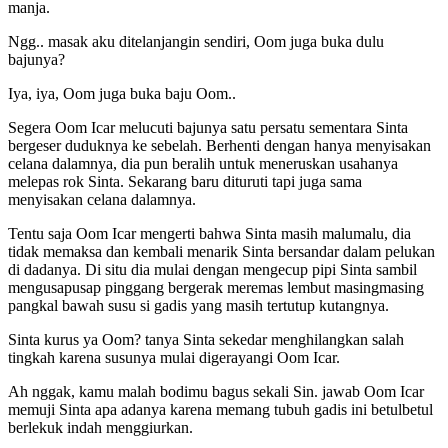
manja.
Ngg.. masak aku ditelanjangin sendiri, Oom juga buka dulu
bajunya?
Iya, iya, Oom juga buka baju Oom..
Segera Oom Icar melucuti bajunya satu persatu sementara Sinta
bergeser duduknya ke sebelah. Berhenti dengan hanya menyisakan
celana dalamnya, dia pun beralih untuk meneruskan usahanya
melepas rok Sinta. Sekarang baru dituruti tapi juga sama
menyisakan celana dalamnya.
Tentu saja Oom Icar mengerti bahwa Sinta masih malumalu, dia
tidak memaksa dan kembali menarik Sinta bersandar dalam pelukan
di dadanya. Di situ dia mulai dengan mengecup pipi Sinta sambil
mengusapusap pinggang bergerak meremas lembut masingmasing
pangkal bawah susu si gadis yang masih tertutup kutangnya.
Sinta kurus ya Oom? tanya Sinta sekedar menghilangkan salah
tingkah karena susunya mulai digerayangi Oom Icar.
Ah nggak, kamu malah bodimu bagus sekali Sin. jawab Oom Icar
memuji Sinta apa adanya karena memang tubuh gadis ini betulbetul
berlekuk indah menggiurkan.