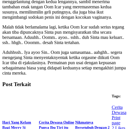
menggelantung dengan kedua lengannya, sambil menerima
tambahan enak tangan Oom Icar yang meremasremas kedua
susunya, memilinmilin geli putingnya, dia juga bisa ikut
mengimbangi sodokan penis ini dengan kocokan vaginanya.
Malah tidak berlamalama lagi, ketika Oom Icar sudah serius tegang
akan tiba dipuncaknya Sinta pun mengisyaratkan tiba secara
bersamaan. Aduuhh.. Oomm.. ayoo.. sshh.. duh Sinta mau keluarr..
ssh.. hhgh.. Ooomm.. desah Sinta tertahan.
Aduhhssh.. Iya ayoo Sin.. Oom juga samasamaa.. aahghh.. segera
mengejang Sinta menyentaknyentak ketika orgasme diikuti Oom
Icar tiba di ejakulasinya. Permainan pun usai dengan kepuasan
sebagaimana biasa yang didapati keduanya setiap mengakhiri jumpa
cinta mereka.
Post Terkait
Tags:
Cerita
Dewasa
Print
Hari Yang Kelam
Cerita Dewasa Online
Nikmatnya
page
Bagi Merry Si
Punya Ibu Tiri itu
Bersetubuh Dengan 2
2
Likes