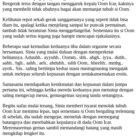
Bergerak terus dengan tangan menggaruk kepala Oom Icar, kakinya
yang membelit tidak ubahnya bagai akan memanjat tubuh si Oom.
Kelihatan repot sekali gerak sanggamanya yang seperti tidak bisa
diam itu, apalagi ketika menjelang sampai ke puncak permainan,
tambah tidak beraturan Sinta menggeliatgeliat. Sementara itu si Oom
yang sudah serius tegang juga hampir mencapai ejakulasinya.
Beberapa saat kemudian keduanya tiba dalam orgasme secara
bersamaan. Sinta yang mulai duluan dengan memperketat
belitannya. Aduuhh.. ayyuhh.. Oomm.. shh.. ahgh.. iyya.. duhh..
aahh.. hgh.. aahh.. aeh.. ahduhh.. sshh Oom.. hheehh.. mmhg..
ayoh.. Sin.. saling bertimpa kedua suara masingmasing mengajak
untuk melepas seluruh kepuasan dengan sentakansentakan erotis.
Samasama mendapatkan kenikmatan dan kepuasan dalam jumpa
pertama ini, sehingga ketika mereda keduanya pun menutup dengan
saling mengecup mesra, gemasgemas sayang tanda senangnya.
Begitu nafas mulai tenang, Sinta memberi isyarat menolak tubuh
Oom Icar meminta lepas, tapi sementara si Oom berguling terlentang
di sebelah, dia sudah mengejar, memeluk dengan memegang
batangnya dan merebahkan kepalanya di dada Oom Icar.
Meremasremas gemas sambil memandangi batang yang masih
mengkilap lengket itu.