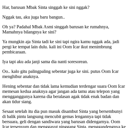
Har, barusan Mbak Sinta singgah ke sini nggak?
Nggak tau, aku juga baru bangun..
Oh ya? Padahal Mbak Asmi singgah barusan ke rumahnya,
Mamahnya bilangnya ke sini?
Ya mungkin aja Sinta tadi ke sini tapi ngira kamu nggak ada, jadi
pergi ke tempat lain dulu. kali ini Oom Icar ikut menimbrung
pembicaraan.
Iya tapi aku ada janji sama dia nanti soresorean.
Oo.. kalo gitu palingpaling sebentar juga ke sini. putus Oom Icar
menghibur anaknya.
Hening sebentar dan tidak lama kemudian terdengar suara Oom Icar
memesan kedua anaknya agar jangan ada tamu atau telepon yang
mengganggunya karena dia beralasan agak tidak enak badan dan
akan tidur siang.
Sesaat setelah itu dia pun masuk disambut Sinta yang bersembunyi
di balik pintu langsung mencubit gemas lengannya tapi tidak
bersuara, geli dengan sandiwara yang barusan didengarnya. Oom
Icar tersenyum dan menggayut pinggang Sinta, menggandengnya ke