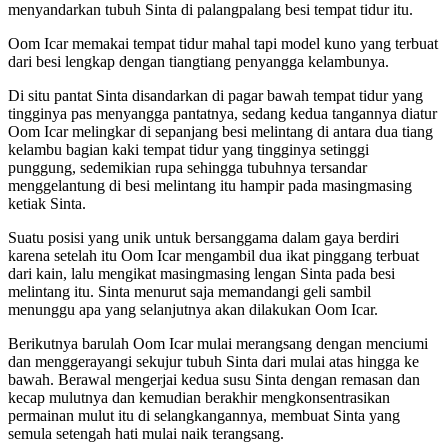
menyandarkan tubuh Sinta di palangpalang besi tempat tidur itu.
Oom Icar memakai tempat tidur mahal tapi model kuno yang terbuat
dari besi lengkap dengan tiangtiang penyangga kelambunya.
Di situ pantat Sinta disandarkan di pagar bawah tempat tidur yang
tingginya pas menyangga pantatnya, sedang kedua tangannya diatur
Oom Icar melingkar di sepanjang besi melintang di antara dua tiang
kelambu bagian kaki tempat tidur yang tingginya setinggi
punggung, sedemikian rupa sehingga tubuhnya tersandar
menggelantung di besi melintang itu hampir pada masingmasing
ketiak Sinta.
Suatu posisi yang unik untuk bersanggama dalam gaya berdiri
karena setelah itu Oom Icar mengambil dua ikat pinggang terbuat
dari kain, lalu mengikat masingmasing lengan Sinta pada besi
melintang itu. Sinta menurut saja memandangi geli sambil
menunggu apa yang selanjutnya akan dilakukan Oom Icar.
Berikutnya barulah Oom Icar mulai merangsang dengan menciumi
dan menggerayangi sekujur tubuh Sinta dari mulai atas hingga ke
bawah. Berawal mengerjai kedua susu Sinta dengan remasan dan
kecap mulutnya dan kemudian berakhir mengkonsentrasikan
permainan mulut itu di selangkangannya, membuat Sinta yang
semula setengah hati mulai naik terangsang.