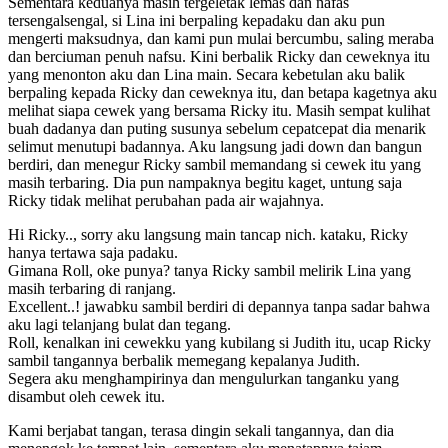
Sementara keduanya masih tergeletak lemas dan nafas
tersengalsengal, si Lina ini berpaling kepadaku dan aku pun
mengerti maksudnya, dan kami pun mulai bercumbu, saling meraba
dan berciuman penuh nafsu. Kini berbalik Ricky dan ceweknya itu
yang menonton aku dan Lina main. Secara kebetulan aku balik
berpaling kepada Ricky dan ceweknya itu, dan betapa kagetnya aku
melihat siapa cewek yang bersama Ricky itu. Masih sempat kulihat
buah dadanya dan puting susunya sebelum cepatcepat dia menarik
selimut menutupi badannya. Aku langsung jadi down dan bangun
berdiri, dan menegur Ricky sambil memandang si cewek itu yang
masih terbaring. Dia pun nampaknya begitu kaget, untung saja
Ricky tidak melihat perubahan pada air wajahnya.
Hi Ricky.., sorry aku langsung main tancap nich. kataku, Ricky
hanya tertawa saja padaku.
Gimana Roll, oke punya? tanya Ricky sambil melirik Lina yang
masih terbaring di ranjang.
Excellent..! jawabku sambil berdiri di depannya tanpa sadar bahwa
aku lagi telanjang bulat dan tegang.
Roll, kenalkan ini cewekku yang kubilang si Judith itu, ucap Ricky
sambil tangannya berbalik memegang kepalanya Judith.
Segera aku menghampirinya dan mengulurkan tanganku yang
disambut oleh cewek itu.
Kami berjabat tangan, terasa dingin sekali tangannya, dan dia