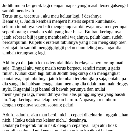
Judith mulai bergerak lagi dengan napas yang masih tersengalsengal
sambil mendesah.
Terus ung.. teeeruus.. aku mau keluar lagi..! desahnya.
Benar saja, Judith kembali menjerit histeris seperti kuntilanak,
seluruh tubuhnya kembali mengejang sambil wajahnya menyeringai
seperti orang menahan sakit yang luar biasa. Butiran keringatnya
jatuh sebesar biji jagung membasahi wajahnya, peluh kami sudah
bercampuran. Kupeluk eraterat tubuhnya yang licin mengkilap oleh
keringat itu sambil menggigitgigit pelan daun telinganya agar dia
tambah terangsang lagi.
Akhirnya dia jatuh lemas terkulai tidak berdaya seperti orang mati
saja. Tinggal aku yang masih terus berpacu sendiri menuju garis
finish. Kubalikkan lagi tubuh Judith tengkurap dan mengangkat
pantatnya, tapi tubuhnya jatuh kembali tertelungkup saja, entah apa
dia sangat kehabisan tenaga atau memang dia tidak mau main doggy
style. Kuganjal lagi bantal di bawah perutnya dan mulai
menhajarnya lagi, menindihnya dari atas punggungnya yang basah
itu. Tapi keringatnya tetap berbau harum. Napasnya memburu
dengan cepatnya seperti seorang pelari.
Aduh.. aduuh.. aku mau beol.. nich.. cepeet dikeluarin.. nggak tahan
nich..! Ituku udah mo keluar nich..! desahnya.
Dadanya bergerak turun naik dengan cepatnya. Tapi aku tidak
perduli, soalnya lagi keenakan, kutanamkan kuatkuat batang