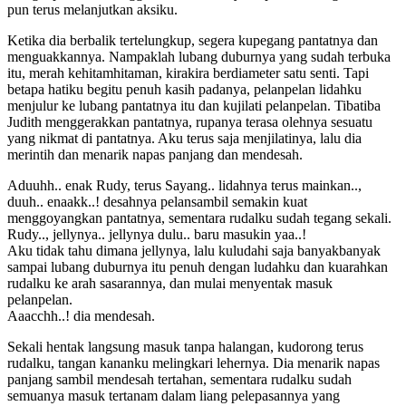
pun terus melanjutkan aksiku.
Ketika dia berbalik tertelungkup, segera kupegang pantatnya dan
menguakkannya. Nampaklah lubang duburnya yang sudah terbuka
itu, merah kehitamhitaman, kirakira berdiameter satu senti. Tapi
betapa hatiku begitu penuh kasih padanya, pelanpelan lidahku
menjulur ke lubang pantatnya itu dan kujilati pelanpelan. Tibatiba
Judith menggerakkan pantatnya, rupanya terasa olehnya sesuatu
yang nikmat di pantatnya. Aku terus saja menjilatinya, lalu dia
merintih dan menarik napas panjang dan mendesah.
Aduuhh.. enak Rudy, terus Sayang.. lidahnya terus mainkan..,
duuh.. enaakk..! desahnya pelansambil semakin kuat
menggoyangkan pantatnya, sementara rudalku sudah tegang sekali.
Rudy.., jellynya.. jellynya dulu.. baru masukin yaa..!
Aku tidak tahu dimana jellynya, lalu kuludahi saja banyakbanyak
sampai lubang duburnya itu penuh dengan ludahku dan kuarahkan
rudalku ke arah sasarannya, dan mulai menyentak masuk
pelanpelan.
Aaacchh..! dia mendesah.
Sekali hentak langsung masuk tanpa halangan, kudorong terus
rudalku, tangan kananku melingkari lehernya. Dia menarik napas
panjang sambil mendesah tertahan, sementara rudalku sudah
semuanya masuk tertanam dalam liang pelepasannya yang