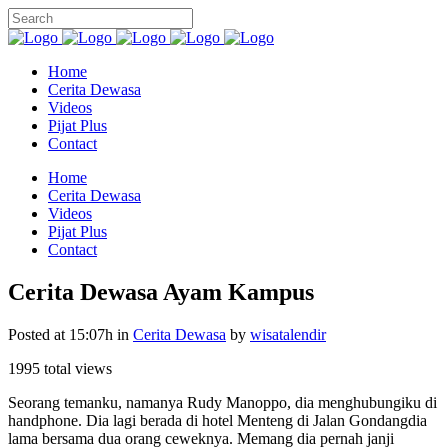
Home
Cerita Dewasa
Videos
Pijat Plus
Contact
Home
Cerita Dewasa
Videos
Pijat Plus
Contact
Cerita Dewasa Ayam Kampus
Posted at 15:07h
in
Cerita Dewasa
by
wisatalendir
1995 total views
Seorang temanku, namanya Rudy Manoppo, dia menghubungiku di
handphone. Dia lagi berada di hotel Menteng di Jalan Gondangdia
lama bersama dua orang ceweknya. Memang dia pernah janji