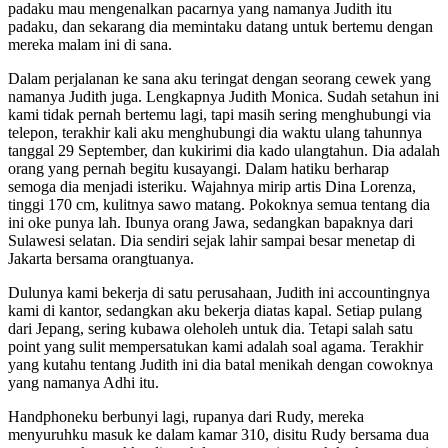
padaku mau mengenalkan pacarnya yang namanya Judith itu
padaku, dan sekarang dia memintaku datang untuk bertemu dengan
mereka malam ini di sana.
Dalam perjalanan ke sana aku teringat dengan seorang cewek yang
namanya Judith juga. Lengkapnya Judith Monica. Sudah setahun ini
kami tidak pernah bertemu lagi, tapi masih sering menghubungi via
telepon, terakhir kali aku menghubungi dia waktu ulang tahunnya
tanggal 29 September, dan kukirimi dia kado ulangtahun. Dia adalah
orang yang pernah begitu kusayangi. Dalam hatiku berharap
semoga dia menjadi isteriku. Wajahnya mirip artis Dina Lorenza,
tinggi 170 cm, kulitnya sawo matang. Pokoknya semua tentang dia
ini oke punya lah. Ibunya orang Jawa, sedangkan bapaknya dari
Sulawesi selatan. Dia sendiri sejak lahir sampai besar menetap di
Jakarta bersama orangtuanya.
Dulunya kami bekerja di satu perusahaan, Judith ini accountingnya
kami di kantor, sedangkan aku bekerja diatas kapal. Setiap pulang
dari Jepang, sering kubawa oleholeh untuk dia. Tetapi salah satu
point yang sulit mempersatukan kami adalah soal agama. Terakhir
yang kutahu tentang Judith ini dia batal menikah dengan cowoknya
yang namanya Adhi itu.
Handphoneku berbunyi lagi, rupanya dari Rudy, mereka
menyuruhku masuk ke dalam kamar 310, disitu Rudy bersama dua