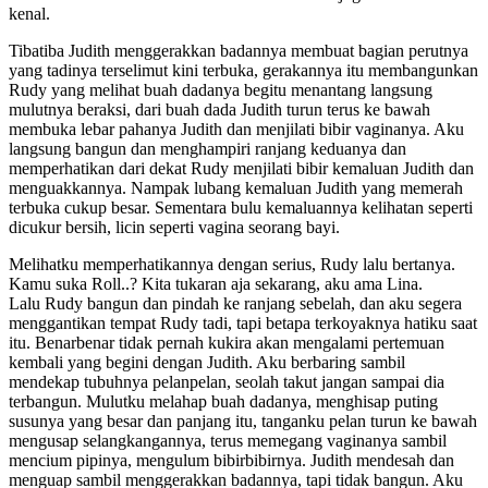
kenal.
Tibatiba Judith menggerakkan badannya membuat bagian perutnya
yang tadinya terselimut kini terbuka, gerakannya itu membangunkan
Rudy yang melihat buah dadanya begitu menantang langsung
mulutnya beraksi, dari buah dada Judith turun terus ke bawah
membuka lebar pahanya Judith dan menjilati bibir vaginanya. Aku
langsung bangun dan menghampiri ranjang keduanya dan
memperhatikan dari dekat Rudy menjilati bibir kemaluan Judith dan
menguakkannya. Nampak lubang kemaluan Judith yang memerah
terbuka cukup besar. Sementara bulu kemaluannya kelihatan seperti
dicukur bersih, licin seperti vagina seorang bayi.
Melihatku memperhatikannya dengan serius, Rudy lalu bertanya.
Kamu suka Roll..? Kita tukaran aja sekarang, aku ama Lina.
Lalu Rudy bangun dan pindah ke ranjang sebelah, dan aku segera
menggantikan tempat Rudy tadi, tapi betapa terkoyaknya hatiku saat
itu. Benarbenar tidak pernah kukira akan mengalami pertemuan
kembali yang begini dengan Judith. Aku berbaring sambil
mendekap tubuhnya pelanpelan, seolah takut jangan sampai dia
terbangun. Mulutku melahap buah dadanya, menghisap puting
susunya yang besar dan panjang itu, tanganku pelan turun ke bawah
mengusap selangkangannya, terus memegang vaginanya sambil
mencium pipinya, mengulum bibirbibirnya. Judith mendesah dan
menguap sambil menggerakkan badannya, tapi tidak bangun. Aku