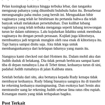
Pelan kusingkap kakinya hingga terbuka lebar, dan tanganku
mengusap pahanya yang ditumbuhi bulubulu halus itu. Benarbenar
merangsangku paha mulus yang bersih ini. Menguakkan bibir
vaginanya yang telah ke birubiruan itu pertanda bahwa dia telah
banyak sekali melakukan persetubuhan. Dan kulihat lubang
vaginanya yang telah terbuka menganga seperti lubang terowongan
turun ke dalam rahimnya. Lalu kujulurkan lidahku untuk membuka
vaginanya itu dengan penuh perasaan. Kujilati juga klitorisnya,
membuatnya jadi tergerak mungkin oleh rasa enak di klitorisnya itu.
Tapi hanya sampai disitu saja. Aku tidak tega untuk
membangunkannya dari kelelapan tidurnya yang manis itu.
Siangnya kami checked out dari Hotmen itu. Dalam mobil aku dan
Judith duduk di belakang. Dia tidak pernah berbicara sampai kami
tiba di depan rumahnya Lina di Tebet timur, keduanya turun di sini,
padahal Judith rumahnya di jalan Kalibata utara.
Setelah berlalu dari situ, aku bertanya kepada Rudy kenapa tidak
membayar keduanya. Rudy bilang biasanya uangnya itu di transfer
ke rekening keduanya masingmasing. Dan esoknya hari Senin aku
mentransfer uang ke rekening Judith sebesar lima ratus ribu rupiah.
Kenangan manis yang tidak terlupakan bagiku.
Post Terkait