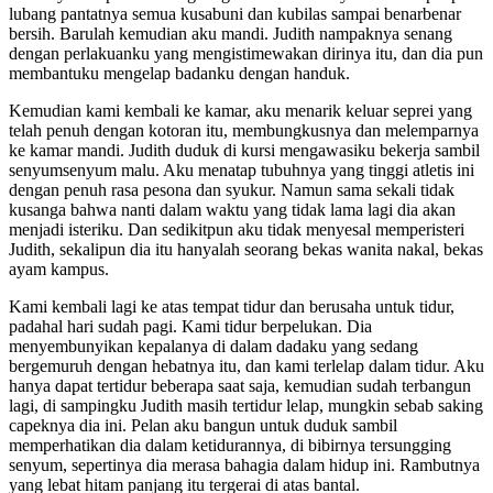
lubang pantatnya semua kusabuni dan kubilas sampai benarbenar
bersih. Barulah kemudian aku mandi. Judith nampaknya senang
dengan perlakuanku yang mengistimewakan dirinya itu, dan dia pun
membantuku mengelap badanku dengan handuk.
Kemudian kami kembali ke kamar, aku menarik keluar seprei yang
telah penuh dengan kotoran itu, membungkusnya dan melemparnya
ke kamar mandi. Judith duduk di kursi mengawasiku bekerja sambil
senyumsenyum malu. Aku menatap tubuhnya yang tinggi atletis ini
dengan penuh rasa pesona dan syukur. Namun sama sekali tidak
kusanga bahwa nanti dalam waktu yang tidak lama lagi dia akan
menjadi isteriku. Dan sedikitpun aku tidak menyesal memperisteri
Judith, sekalipun dia itu hanyalah seorang bekas wanita nakal, bekas
ayam kampus.
Kami kembali lagi ke atas tempat tidur dan berusaha untuk tidur,
padahal hari sudah pagi. Kami tidur berpelukan. Dia
menyembunyikan kepalanya di dalam dadaku yang sedang
bergemuruh dengan hebatnya itu, dan kami terlelap dalam tidur. Aku
hanya dapat tertidur beberapa saat saja, kemudian sudah terbangun
lagi, di sampingku Judith masih tertidur lelap, mungkin sebab saking
capeknya dia ini. Pelan aku bangun untuk duduk sambil
memperhatikan dia dalam ketidurannya, di bibirnya tersungging
senyum, sepertinya dia merasa bahagia dalam hidup ini. Rambutnya
yang lebat hitam panjang itu tergerai di atas bantal.