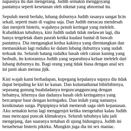
napasnya itu dan mengerang. Judith semakin menggoyang
pantatnya seperti kesetanan oleh nikmat yang abnormal itu.
Sepuluh menit berlalu, lubang duburnya Judith rasanya sangat licin
sekali, seperti main di vagina saja. Dan Judith meracau mendesah
dan menjerit histeris, wajahnya penuh keringat yang meleleh.
Kubalikkan tubuhnya, kini Judith sudah tidak melawan lagi, dia
hanya tergeletak diam pasrah ketika kualasi bantal di bawah
pantatnya. Dia mengangkat kedua kakinya yang direntangkan dan
memasukkan lagi rudalku ke dalam lubang duburnya yang sudah
terkuak itu. Seluruh batang rudalku basah oleh cairan kuning yang
berbuih, itu kotorannya Judith yang separuhnya keluar meleleh dari
lubang duburnya itu. Bagi orang yang tidak biasa dengan anal sex
ini pasti akan merasa jijik.
Kini wajah kami berhadapan, kupegang kepalanya supaya dia tidak
dapat berpaling ke kiri ke kanan. Dan kulumatlumat bibirbibirnya,
sepasang gunung buahdadanya terguncangguncang dengan
hebatnya, lehernya dan dadanya basah oleh keringatnya yang
bercampur baur dengan keringatku. Dan inilah yang namanya
kenikmatan surga. Pipipipinya telah memerah saga oleh kepanasan.
Aku semakin keras lagi menggenjot ketika mengetahui kalau Judith
mau mencapai puncak klimaksnya. Seluruh tubuhnya lalu jadi
mengejang, dan suaranya tertahan di ujung hidungnya, Judith ini
benarbenar histeris pikirku. Mungkin juga dia ini sex maniac.