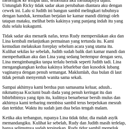
menengok ke tempat lain, sementara aku menatapnya tajam.
Untunglah Ricky tidak sadar akan perubahan diantara aku dengan
cewek ini. Lalu si Judith ini bangun sambil melingkari tubuhnya
dengan handuk, kemudian berjalan ke kamar mandi diiringi oleh
tatapan mataku, melihat betis kakinya yang panjang indah itu yang
dulu selalu kukagumi.
Tidak sadar aku menarik nafas, terus Rudy mempersilakan aku dan
Lina kembali melanjutkan permainan yang tertunda itu. Kami
kemudian melakukan foreplay sebelum acara yang utama itu.
Kulihat sekilas ke sebelah, Judith sudah balik dari kamar mandi dan
memperhatikan aku dan Lina yang sedang bertempur dengan seru,
Lina mengimbangiku tanpa terlalu berisik seperti Judith tadi. Lina
mengangkangkan kedua kakinya lebarlebar dan kusodok lubang
vaginanya dengan penuh semangat. Maklumlah, dua bulan di laut
tidak pernah menyentuh wanita sama sekali.
Sampai akhirnya kami berdua pun samasama keluar, aduuh..
nikmatnyaa Kuciumi buah dada yang penuh keringat itu dan
bibirbibirnya yang tipis itu, kulitnya benarbenar bersih mulus dan
akhirnya kami terbaring membisu sambil terus berpelukan mesrah
dan tertidur. Waktu itu sudah jam dua belas tengah malam.
Ketika aku terbangun, rupanya Lina tidak tidur, dia malah asyik
memandangiku. Kulihat ke sebelah, Rudy dan Judith masih terlelap,
hanya selimutnya sudah tersingkap. Rudy tidur sambil memeluk