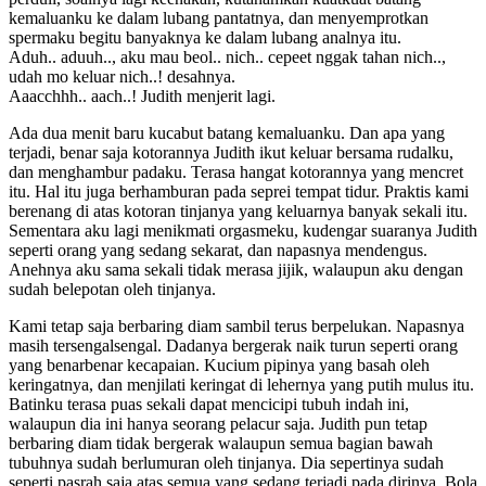
kemaluanku ke dalam lubang pantatnya, dan menyemprotkan
spermaku begitu banyaknya ke dalam lubang analnya itu.
Aduh.. aduuh.., aku mau beol.. nich.. cepeet nggak tahan nich..,
udah mo keluar nich..! desahnya.
Aaacchhh.. aach..! Judith menjerit lagi.
Ada dua menit baru kucabut batang kemaluanku. Dan apa yang
terjadi, benar saja kotorannya Judith ikut keluar bersama rudalku,
dan menghambur padaku. Terasa hangat kotorannya yang mencret
itu. Hal itu juga berhamburan pada seprei tempat tidur. Praktis kami
berenang di atas kotoran tinjanya yang keluarnya banyak sekali itu.
Sementara aku lagi menikmati orgasmeku, kudengar suaranya Judith
seperti orang yang sedang sekarat, dan napasnya mendengus.
Anehnya aku sama sekali tidak merasa jijik, walaupun aku dengan
sudah belepotan oleh tinjanya.
Kami tetap saja berbaring diam sambil terus berpelukan. Napasnya
masih tersengalsengal. Dadanya bergerak naik turun seperti orang
yang benarbenar kecapaian. Kucium pipinya yang basah oleh
keringatnya, dan menjilati keringat di lehernya yang putih mulus itu.
Batinku terasa puas sekali dapat mencicipi tubuh indah ini,
walaupun dia ini hanya seorang pelacur saja. Judith pun tetap
berbaring diam tidak bergerak walaupun semua bagian bawah
tubuhnya sudah berlumuran oleh tinjanya. Dia sepertinya sudah
seperti pasrah saja atas semua yang sedang terjadi pada dirinya. Bola