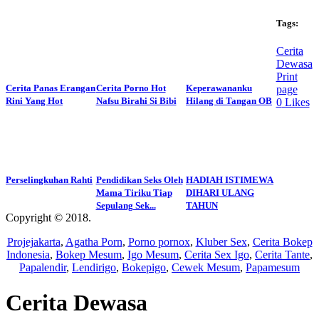
Tags:
Cerita
Dewasa
Print
Cerita Panas Erangan
Cerita Porno Hot
Keperawananku
page
Rini Yang Hot
Nafsu Birahi Si Bibi
Hilang di Tangan OB
0
Likes
Perselingkuhan Rahti
Pendidikan Seks Oleh
HADIAH ISTIMEWA
Mama Tiriku Tiap
DIHARI ULANG
Sepulang Sek...
TAHUN
Copyright © 2018.
Wisatalendir
Projejakarta
,
Agatha Porn
,
Porno pornox
,
Kluber Sex
,
Cerita Bokep
Indonesia
,
Bokep Mesum
,
Igo Mesum
,
Cerita Sex Igo
,
Cerita Tante
,
Papalendir
,
Lendirigo
,
Bokepigo
,
Cewek Mesum
,
Papamesum
Cerita Dewasa