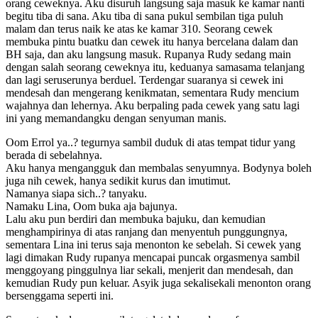
orang ceweknya. Aku disuruh langsung saja masuk ke kamar nanti
begitu tiba di sana. Aku tiba di sana pukul sembilan tiga puluh
malam dan terus naik ke atas ke kamar 310. Seorang cewek
membuka pintu buatku dan cewek itu hanya bercelana dalam dan
BH saja, dan aku langsung masuk. Rupanya Rudy sedang main
dengan salah seorang ceweknya itu, keduanya samasama telanjang
dan lagi seruserunya berduel. Terdengar suaranya si cewek ini
mendesah dan mengerang kenikmatan, sementara Rudy mencium
wajahnya dan lehernya. Aku berpaling pada cewek yang satu lagi
ini yang memandangku dengan senyuman manis.
Oom Errol ya..? tegurnya sambil duduk di atas tempat tidur yang
berada di sebelahnya.
Aku hanya mengangguk dan membalas senyumnya. Bodynya boleh
juga nih cewek, hanya sedikit kurus dan imutimut.
Namanya siapa sich..? tanyaku.
Namaku Lina, Oom buka aja bajunya.
Lalu aku pun berdiri dan membuka bajuku, dan kemudian
menghampirinya di atas ranjang dan menyentuh punggungnya,
sementara Lina ini terus saja menonton ke sebelah. Si cewek yang
lagi dimakan Rudy rupanya mencapai puncak orgasmenya sambil
menggoyang pinggulnya liar sekali, menjerit dan mendesah, dan
kemudian Rudy pun keluar. Asyik juga sekalisekali menonton orang
bersenggama seperti ini.