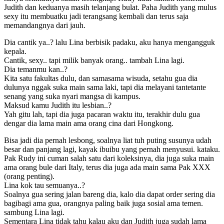
Judith dan keduanya masih telanjang bulat. Paha Judith yang mulus
sexy itu membuatku jadi terangsang kembali dan terus saja
memandangnya dari jauh.
Dia cantik ya..? lalu Lina berbisik padaku, aku hanya mengangguk
kepala.
Cantik, sexy.. tapi milik banyak orang.. tambah Lina lagi.
Dia temanmu kan..?
Kita satu fakultas dulu, dan samasama wisuda, setahu gua dia
dulunya nggak suka main sama laki, tapi dia melayani tantetante
senang yang suka nyari mangsa di kampus.
Maksud kamu Judith itu lesbian..?
Yah gitu lah, tapi dia juga pacaran waktu itu, terakhir dulu gua
dengar dia lama main ama orang cina dari Hongkong.
Bisa jadi dia pernah lesbong, soalnya liat tuh puting susunya udah
besar dan panjang lagi, kayak ibuibu yang pernah menyusui. kataku.
Pak Rudy ini cuman salah satu dari koleksinya, dia juga suka main
ama orang bule dari Italy, terus dia juga ada main sama Pak XXX
(orang penting).
Lina kok tau semuanya..?
Soalnya gua sering jalan bareng dia, kalo dia dapat order sering dia
bagibagi ama gua, orangnya paling baik juga sosial ama temen.
sambung Lina lagi.
Sementara Lina tidak tahu kalau aku dan Judith juga sudah lama