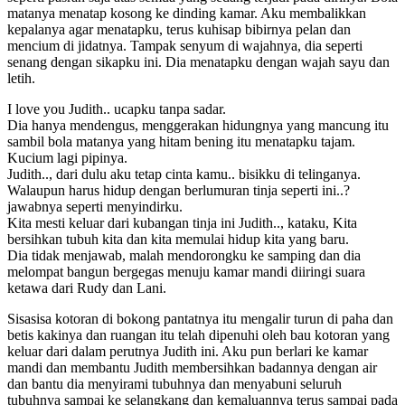
matanya menatap kosong ke dinding kamar. Aku membalikkan
kepalanya agar menatapku, terus kuhisap bibirnya pelan dan
mencium di jidatnya. Tampak senyum di wajahnya, dia seperti
senang dengan sikapku ini. Dia menatapku dengan wajah sayu dan
letih.
I love you Judith.. ucapku tanpa sadar.
Dia hanya mendengus, menggerakan hidungnya yang mancung itu
sambil bola matanya yang hitam bening itu menatapku tajam.
Kucium lagi pipinya.
Judith.., dari dulu aku tetap cinta kamu.. bisikku di telinganya.
Walaupun harus hidup dengan berlumuran tinja seperti ini..?
jawabnya seperti menyindirku.
Kita mesti keluar dari kubangan tinja ini Judith.., kataku, Kita
bersihkan tubuh kita dan kita memulai hidup kita yang baru.
Dia tidak menjawab, malah mendorongku ke samping dan dia
melompat bangun bergegas menuju kamar mandi diiringi suara
ketawa dari Rudy dan Lani.
Sisasisa kotoran di bokong pantatnya itu mengalir turun di paha dan
betis kakinya dan ruangan itu telah dipenuhi oleh bau kotoran yang
keluar dari dalam perutnya Judith ini. Aku pun berlari ke kamar
mandi dan membantu Judith membersihkan badannya dengan air
dan bantu dia menyirami tubuhnya dan menyabuni seluruh
tubuhnya sampai ke selangkang dan kemaluannya terus sampai pada