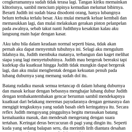
cengkeramannya sudah tidak terasa lagi. Tangan kiriku memainkan
klitorisnya, sambil mencium pipinya kemudian melumat bibirnya.
Berarti Judith ini sudah biasa disodomi orang, hanya lubangnya
belum terbuka terlalu besar. Aku mulai menarik keluar kembali dan
memasukkan lagi, dan mulai melakukan gerakan piston pelanpelan
pada awalnya, sebab takut nanti Judithnya kesakitan kalau aku
langsung main hajar dengan kasar.
Aku tahu bila dalam keadaan normal seperti biasa, tidak akan
pernah aku dapat menyentuh tubuhnya ini. Selagi aku mengulum
lidahnya itu, Judith membuka matanya, terbangun dan kaget melihat
siapa yang lagi menyetubuhinya. Judith mau bergerak bereaksi tapi
kudekap dia kuatkuat hingga Judith tidak mungkin dapat bergerak
lagi, dan aku mulai menghentak dengan kekuatan penuh pada
lubang duburnya yang memang sudah dol itu.
Batang rudalku masuk semua tertancap di dalam lubang duburnya
dan masuk keluar dengan bebasnya menghajar lubang dubur Judith
dengan tembakantembakan gencar beruntun sambil mendekapnya
kuatkuat dari belakang meremas payudaranya dengan gemasnya dan
mengigit tengkuknya yang sudah basah oleh keringatnya itu. Secara
reflex Judith mengoyang pinggulnya begitu merasakan batang
kemaluanku masuk, dan mendesah mengerang dengan suara
tertahan. Keringat deras bercucuran di pagi yang dingin itu. Seperti
kuda yang sedang balapan seru, dia merintih lirih diantara desahan