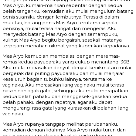
Mas Aryo, kumain-mainkan sebentar dengan kedua
belah tanganku, kemudian aku mulai mengulum batang
penis suamiku dengan lembutnya. Terasa di dalam
mulutku, batang penis Mas Aryo terutama kepala
penisnya, mulai terasa hangat dan mengeras. Aku
menyedot batang Mas Aryo dengan semampuku,
kulihat Mas Aryo begitu bergairah, sesekali matanya
terpejam menahan nikmat yang kuberikan kepadanya.
Mas Aryo kemudian membalas, dengan meremas-
remas kedua payudaraku yang cukup menantang, 36B.
Aku mulai merasakan denyut-denyut kenikmatan mulai
bergerak dari puting payudaraku dan mulai menjalar
keseluruh bagian tubuhku lainnya, terutama ke
vaginaku. Aku merasakan liang vaginaku mulai terasa
basah dan agak gatal, sehingga aku mulai merapatkan
kedua belah pahaku dan menggesek-gesekan kedua
belah pahaku dengan rapatnya, agar aku dapat
mengurangi rasa gatal yang kurasakan di belahan liang
vaginaku.
Mas Aryo rupanya tanggap melihat perubahanku,
kemudian dengan lidahnya Mas Aryo mulai turun dan
mulai mengulum daging kecil clitorisku dengan