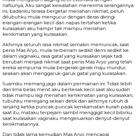
nafsunya, Aku sangat kewalahan menerima serangannya
ini, badanku terasa bergetar menahan nikmat, peluh
ditubuhku mulai mengucur dengan deras diiringi
erangan-erangan kecil dan napas tertahan ketika
kurasakan aku hampir tak mampu menahan
kenikmatan yang kurasakan.
Akhirnya seluruh rasa nikmat semakin memuncak, saat
penis Mas Aryo, mulai terbenam sedikit demi sedikit ke
dalam vaginaku, rasa gatal yang kurasakan sejak tadi
berubah menjadi nikmat saat penis Mas Aryo yang telah
ereksi sempurna mulai bergerak-gerak maju mundur,
seakan-akan menggaruk-garuk gatal yang kurasakan.
Suamiku memang jago dalam permainan ini. Tidak lebih
dari lima belas menit aku berteriak kecil saat aku sudah
tidak mampu lagi menahan kenikmatan yang kurasakan,
tubuhku meregang sekian detik dan akhirnya rubuh di
ranjang ketika puncak-puncak kenikamatan kuraih pada
saat itu, mataku terpejam sambil menggigit kecil bibirku
saat kurasakan vaginaku mengeluarkan denyut-denyut
kenikmatannya.
Dan tidak lama kemudian Mas Aryo mencapai