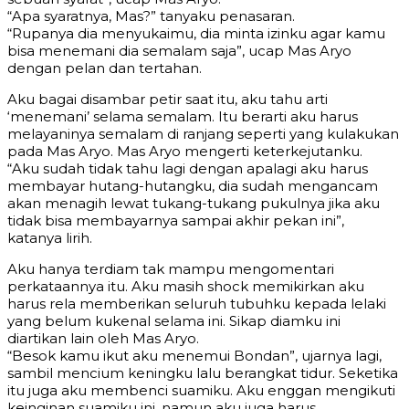
“Apa syaratnya, Mas?” tanyaku penasaran.
“Rupanya dia menyukaimu, dia minta izinku agar kamu
bisa menemani dia semalam saja”, ucap Mas Aryo
dengan pelan dan tertahan.
Aku bagai disambar petir saat itu, aku tahu arti
‘menemani’ selama semalam. Itu berarti aku harus
melayaninya semalam di ranjang seperti yang kulakukan
pada Mas Aryo. Mas Aryo mengerti keterkejutanku.
“Aku sudah tidak tahu lagi dengan apalagi aku harus
membayar hutang-hutangku, dia sudah mengancam
akan menagih lewat tukang-tukang pukulnya jika aku
tidak bisa membayarnya sampai akhir pekan ini”,
katanya lirih.
Aku hanya terdiam tak mampu mengomentari
perkataannya itu. Aku masih shock memikirkan aku
harus rela memberikan seluruh tubuhku kepada lelaki
yang belum kukenal selama ini. Sikap diamku ini
diartikan lain oleh Mas Aryo.
“Besok kamu ikut aku menemui Bondan”, ujarnya lagi,
sambil mencium keningku lalu berangkat tidur. Seketika
itu juga aku membenci suamiku. Aku enggan mengikuti
keinginan suamiku ini, namun aku juga harus