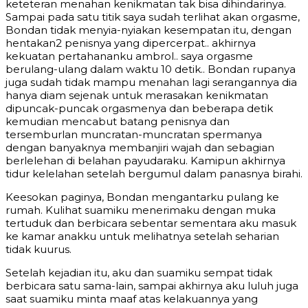
keteteran menahan kenikmatan tak bisa dihindarinya.
Sampai pada satu titik saya sudah terlihat akan orgasme,
Bondan tidak menyia-nyiakan kesempatan itu, dengan
hentakan2 penisnya yang dipercerpat.. akhirnya
kekuatan pertahananku ambrol.. saya orgasme
berulang-ulang dalam waktu 10 detik.. Bondan rupanya
juga sudah tidak mampu menahan lagi serangannya dia
hanya diam sejenak untuk merasakan kenikmatan
dipuncak-puncak orgasmenya dan beberapa detik
kemudian mencabut batang penisnya dan
tersemburlan muncratan-muncratan spermanya
dengan banyaknya membanjiri wajah dan sebagian
berlelehan di belahan payudaraku. Kamipun akhirnya
tidur kelelahan setelah bergumul dalam panasnya birahi.
Keesokan paginya, Bondan mengantarku pulang ke
rumah. Kulihat suamiku menerimaku dengan muka
tertuduk dan berbicara sebentar sementara aku masuk
ke kamar anakku untuk melihatnya setelah seharian
tidak kuurus.
Setelah kejadian itu, aku dan suamiku sempat tidak
berbicara satu sama-lain, sampai akhirnya aku luluh juga
saat suamiku minta maaf atas kelakuannya yang