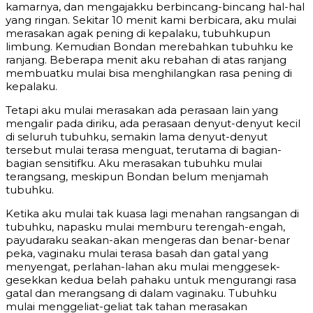
kamarnya, dan mengajakku berbincang-bincang hal-hal
yang ringan. Sekitar 10 menit kami berbicara, aku mulai
merasakan agak pening di kepalaku, tubuhkupun
limbung. Kemudian Bondan merebahkan tubuhku ke
ranjang. Beberapa menit aku rebahan di atas ranjang
membuatku mulai bisa menghilangkan rasa pening di
kepalaku.
Tetapi aku mulai merasakan ada perasaan lain yang
mengalir pada diriku, ada perasaan denyut-denyut kecil
di seluruh tubuhku, semakin lama denyut-denyut
tersebut mulai terasa menguat, terutama di bagian-
bagian sensitifku. Aku merasakan tubuhku mulai
terangsang, meskipun Bondan belum menjamah
tubuhku.
Ketika aku mulai tak kuasa lagi menahan rangsangan di
tubuhku, napasku mulai memburu terengah-engah,
payudaraku seakan-akan mengeras dan benar-benar
peka, vaginaku mulai terasa basah dan gatal yang
menyengat, perlahan-lahan aku mulai menggesek-
gesekkan kedua belah pahaku untuk mengurangi rasa
gatal dan merangsang di dalam vaginaku. Tubuhku
mulai menggeliat-geliat tak tahan merasakan