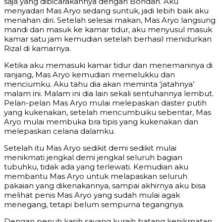
saja yang dibicarakannya dengan Bondan. Aku
menyadari Mas Aryo sedang suntuk, jadi lebih baik aku
menahan diri. Setelah selesai makan, Mas Aryo langsung
mandi dan masuk ke kamar tidur, aku menyusul masuk
kamar satu jam kemudian setelah berhasil menidurkan
Rizal di kamarnya.
Ketika aku memasuki kamar tidur dan menemaninya di
ranjang, Mas Aryo kemudian memelukku dan
menciumku. Aku tahu dia akan meminta ‘jatahnya’
malam ini. Malam ini dia lain sekali sentuhannya lembut.
Pelan-pelan Mas Aryo mulai melepaskan daster putih
yang kukenakan, setelah mencumbuiku sebentar, Mas
Aryo mulai membuka bra tipis yang kukenakan dan
melepaskan celana dalamku.
Setelah itu Mas Aryo sedikit demi sedikit mulai
menikmati jengkal demi jengkal seluruh bagian
tubuhku, tidak ada yang terlewati. Kemudian aku
membantu Mas Aryo untuk melapaskan seluruh
pakaian yang dikenakannya, sampai akhirnya aku bisa
melihat penis Mas Aryo yang sudah mulai agak
menegang, tetapi belum sempurna tegangnya.
Dengan penuh kasih sayang kuraih batang kenikmatan