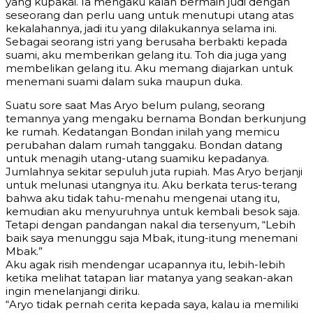
yang kupakai. Ia mengaku kalah bermain judi dengan
seseorang dan perlu uang untuk menutupi utang atas
kekalahannya, jadi itu yang dilakukannya selama ini.
Sebagai seorang istri yang berusaha berbakti kepada
suami, aku memberikan gelang itu. Toh dia juga yang
membelikan gelang itu. Aku memang diajarkan untuk
menemani suami dalam suka maupun duka.
Suatu sore saat Mas Aryo belum pulang, seorang
temannya yang mengaku bernama Bondan berkunjung
ke rumah. Kedatangan Bondan inilah yang memicu
perubahan dalam rumah tanggaku. Bondan datang
untuk menagih utang-utang suamiku kepadanya.
Jumlahnya sekitar sepuluh juta rupiah. Mas Aryo berjanji
untuk melunasi utangnya itu. Aku berkata terus-terang
bahwa aku tidak tahu-menahu mengenai utang itu,
kemudian aku menyuruhnya untuk kembali besok saja.
Tetapi dengan pandangan nakal dia tersenyum, “Lebih
baik saya menunggu saja Mbak, itung-itung menemani
Mbak.”
Aku agak risih mendengar ucapannya itu, lebih-lebih
ketika melihat tatapan liar matanya yang seakan-akan
ingin menelanjangi diriku.
“Aryo tidak pernah cerita kepada saya, kalau ia memiliki