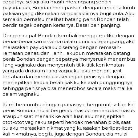
cepatnya selagi aku masih merangsang sendiri
payudaraku, Bondan melepaskan dengan cepat seluruh
pakaian yang dikenakan sampai akhirnya bugil pula. Aku
semakin bernafsu melihat batang penis Bondan telah
berdiri tegak dengan kerasnya, Besar dan panjang.
Dengan cepat Bondan kembali menggumuliku dengan
benar-benar sama-sama dalam puncak terangsang, aku
merasakan payudaraku diserang dengan remasan-
remasan panas, dan.., ahh.., akupun merasakan batang
penis Bondan dengan cepatnya menyeruak menembus
liang vaginaku dan menyentuh titik-titik kenikmatan
yang ada di dalam liang vaginaku, aku menjerit-jerit
tertahan dan membalas serangan penisnya dengan
menjepitkan kedua belah kakiku ke arah punggungnya
sehingga penisnya bisa menerobos secara maksimal ke
dalam vaginaku.
Kami bercumbu dengan panasnya, bergumul, setiap kali
penis Bondan mulai bergerak masuk menerobos masuk
ataupun saat menarik ke arah luar, aku menjepitkan
otot-otot vaginaku seperti hendak menahan pipis, saat
itu aku merasakan nikmat yang kurasakan berlipat-lipat
kali nikmatnya, begitu juga dengan Bondan, dia mulai