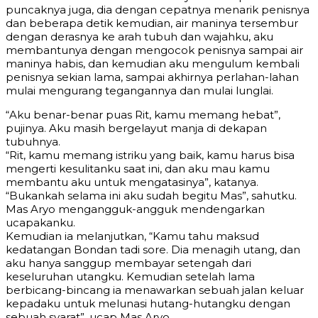
puncaknya juga, dia dengan cepatnya menarik penisnya
dan beberapa detik kemudian, air maninya tersembur
dengan derasnya ke arah tubuh dan wajahku, aku
membantunya dengan mengocok penisnya sampai air
maninya habis, dan kemudian aku mengulum kembali
penisnya sekian lama, sampai akhirnya perlahan-lahan
mulai mengurang tegangannya dan mulai lunglai.
“Aku benar-benar puas Rit, kamu memang hebat”,
pujinya. Aku masih bergelayut manja di dekapan
tubuhnya.
“Rit, kamu memang istriku yang baik, kamu harus bisa
mengerti kesulitanku saat ini, dan aku mau kamu
membantu aku untuk mengatasinya”, katanya.
“Bukankah selama ini aku sudah begitu Mas”, sahutku.
Mas Aryo mengangguk-angguk mendengarkan
ucapakanku.
Kemudian ia melanjutkan, “Kamu tahu maksud
kedatangan Bondan tadi sore. Dia menagih utang, dan
aku hanya sanggup membayar setengah dari
keseluruhan utangku. Kemudian setelah lama
berbicang-bincang ia menawarkan sebuah jalan keluar
kepadaku untuk melunasi hutang-hutangku dengan
sebuah syarat”, ucap Mas Aryo.