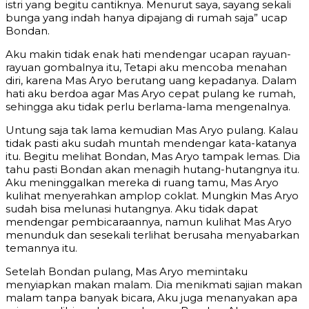
istri yang begitu cantiknya. Menurut saya, sayang sekali
bunga yang indah hanya dipajang di rumah saja” ucap
Bondan.
Aku makin tidak enak hati mendengar ucapan rayuan-
rayuan gombalnya itu, Tetapi aku mencoba menahan
diri, karena Mas Aryo berutang uang kepadanya. Dalam
hati aku berdoa agar Mas Aryo cepat pulang ke rumah,
sehingga aku tidak perlu berlama-lama mengenalnya.
Untung saja tak lama kemudian Mas Aryo pulang. Kalau
tidak pasti aku sudah muntah mendengar kata-katanya
itu. Begitu melihat Bondan, Mas Aryo tampak lemas. Dia
tahu pasti Bondan akan menagih hutang-hutangnya itu.
Aku meninggalkan mereka di ruang tamu, Mas Aryo
kulihat menyerahkan amplop coklat. Mungkin Mas Aryo
sudah bisa melunasi hutangnya. Aku tidak dapat
mendengar pembicaraannya, namun kulihat Mas Aryo
menunduk dan sesekali terlihat berusaha menyabarkan
temannya itu.
Setelah Bondan pulang, Mas Aryo memintaku
menyiapkan makan malam. Dia menikmati sajian makan
malam tanpa banyak bicara, Aku juga menanyakan apa