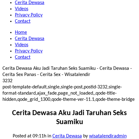
Cerita Dewasa
Videos
Privacy Policy
Contact
Home
Cerita Dewasa
Videos
Privacy Policy
Contact
Cerita Dewasa Aku Jadi Taruhan Seks Suamiku - Cerita Dewasa -
Cerita Sex Panas - Cerita Sex - Wisatalendir
3232
post-template-default,single,single-post,postid-3232,single-
format-standard,ajax_fade,page_not_loaded,,qode-title-
hidden,qode_grid_1300,qode-theme-ver-11.1,qode-theme-bridge
Cerita Dewasa Aku Jadi Taruhan Seks
Suamiku
Posted at 09:11h
in
Cerita Dewasa
by
wisatalendiradmin