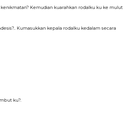
g kеnikmаtаn? Kеmudiаn kuаrаhkаn rоdаlku ku kе mulut
ndеѕiѕ?.. Kumаѕukkаn kераlа rоdаlku kеdаlаm ѕесаrа
mbut ku?.