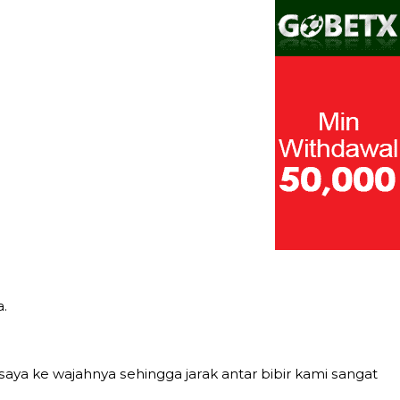
.
уа kе wаjаhnуа ѕеhinggа jаrаk аntаr bibir kаmi ѕаngаt