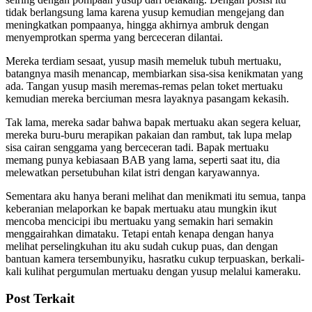
tidak berlangsung lama karena yusup kemudian mengejang dan
meningkatkan pompaanya, hingga akhirnya ambruk dengan
menyemprotkan sperma yang berceceran dilantai.
Mereka terdiam sesaat, yusup masih memeluk tubuh mertuaku,
batangnya masih menancap, membiarkan sisa-sisa kenikmatan yang
ada. Tangan yusup masih meremas-remas pelan toket mertuaku
kemudian mereka berciuman mesra layaknya pasangam kekasih.
Tak lama, mereka sadar bahwa bapak mertuaku akan segera keluar,
mereka buru-buru merapikan pakaian dan rambut, tak lupa melap
sisa cairan senggama yang berceceran tadi. Bapak mertuaku
memang punya kebiasaan BAB yang lama, seperti saat itu, dia
melewatkan persetubuhan kilat istri dengan karyawannya.
Sementara aku hanya berani melihat dan menikmati itu semua, tanpa
keberanian melaporkan ke bapak mertuaku atau mungkin ikut
mencoba mencicipi ibu mertuaku yang semakin hari semakin
menggairahkan dimataku. Tetapi entah kenapa dengan hanya
melihat perselingkuhan itu aku sudah cukup puas, dan dengan
bantuan kamera tersembunyiku, hasratku cukup terpuaskan, berkali-
kali kulihat pergumulan mertuaku dengan yusup melalui kameraku.
Post Terkait