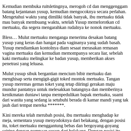
Kemudian membuka ruitsletingnya, merogoh cd dan menggenggam
batang kejantanan yusup, kemudian mengocoknya secara perlahan.
Mengetahui waktu yang dimiliki tidak banyak, ibu mertuaku tidak
mau banyak membuang waktu, setelah Yusup memelorotkan cd
mertuaku, dia segera mengarahkan rudalnya ke nonok mertuaku.
Bless… Mulut mertuaku menganga menerima desakan batang
yusup yang keras dan hangat pada vaginanya yang sudah basah.
Yusup mendiamkan kontolnya diam sesaat merasakan remasan
vagina mertuaku dan kemudian memompanya secara liar, sebelah
kaki mertuaku melingkar ke badan yusup, memberikan akses
penetrasi yang leluasa.
Mulut yusup sibuk bergantian mencium bibir mertuaku dan
menghisap serta mengigit-gigit toked montok mertuaku. Tangan
yusup meremas gemas toket yang tetap diiringi gerakan maju
mundur pantatnya untuk melesakkan batangnya dan memberinya
kenikmatan duniawi tanpa mempedulikan bapak mertuaku, suami
dari wanita yang sedang ia setubuhi berada di kamar mandi yang tak
jauh dari tempat mereka *******.
Kini mereka telah merubah posisi, ibu mertuaku menghadap ke
meja, sementara yusup menyodoknya dari belakang, dengan posisi
itu, toket mertuaku menggantung bebas dan bergoyang-goyang
seiring dengan pompaan yusup dari belakang. Dengan posisi itu