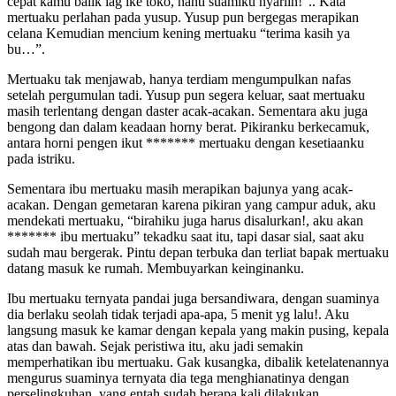
cepat kamu balik lag ike toko, nanti suamiku nyariin!”.. Kata
mertuaku perlahan pada yusup. Yusup pun bergegas merapikan
celana Kemudian mencium kening mertuaku “terima kasih ya
bu…”.
Mertuaku tak menjawab, hanya terdiam mengumpulkan nafas
setelah pergumulan tadi. Yusup pun segera keluar, saat mertuaku
masih terlentang dengan daster acak-acakan. Sementara aku juga
bengong dan dalam keadaan horny berat. Pikiranku berkecamuk,
antara horni pengen ikut ******* mertuaku dengan kesetiaanku
pada istriku.
Sementara ibu mertuaku masih merapikan bajunya yang acak-
acakan. Dengan gemetaran karena pikiran yang campur aduk, aku
mendekati mertuaku, “birahiku juga harus disalurkan!, aku akan
******* ibu mertuaku” tekadku saat itu, tapi dasar sial, saat aku
sudah mau bergerak. Pintu depan terbuka dan terliat bapak mertuaku
datang masuk ke rumah. Membuyarkan keinginanku.
Ibu mertuaku ternyata pandai juga bersandiwara, dengan suaminya
dia berlaku seolah tidak terjadi apa-apa, 5 menit yg lalu!. Aku
langsung masuk ke kamar dengan kepala yang makin pusing, kepala
atas dan bawah. Sejak peristiwa itu, aku jadi semakin
memperhatikan ibu mertuaku. Gak kusangka, dibalik ketelatenannya
mengurus suaminya ternyata dia tega menghianatinya dengan
perselingkuhan, yang entah sudah berapa kali dilakukan.