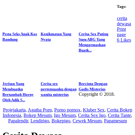
Tags:
cerita
dewasa
Print
Pesta Seks Anak Kos
Kenikmatan Yang
Cerita Sex Puting
page
Bandung
Nyata
Susu ABG Yang
6
Likes
Menggemaskan
Buatk...
Jeritan Yang
Cerita sex
Bercinta Dengan
Membuatku
pertemuanku dengan
Gadis Misterius
Copyright © 2018.
Bertambah Horny
wanita misterius
Wisatalendir
Oleh Adik S...
Projejakarta
,
Agatha Porn
,
Porno pornox
,
Kluber Sex
,
Cerita Bokep
Indonesia
,
Bokep Mesum
,
Igo Mesum
,
Cerita Sex Igo
,
Cerita Tante
,
Papalendir
,
Lendirigo
,
Bokepigo
,
Cewek Mesum
,
Papamesum