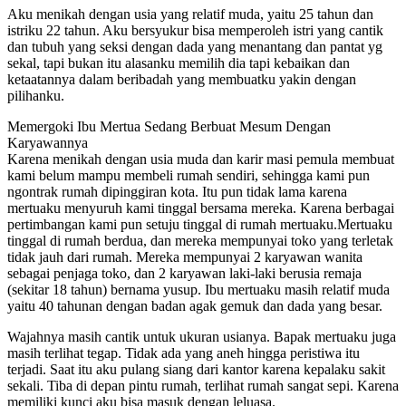
Aku menikah dengan usia yang relatif muda, yaitu 25 tahun dan
istriku 22 tahun. Aku bersyukur bisa memperoleh istri yang cantik
dan tubuh yang seksi dengan dada yang menantang dan pantat yg
sekal, tapi bukan itu alasanku memilih dia tapi kebaikan dan
ketaatannya dalam beribadah yang membuatku yakin dengan
pilihanku.
Memergoki Ibu Mertua Sedang Berbuat Mesum Dengan
Karyawannya
Karena menikah dengan usia muda dan karir masi pemula membuat
kami belum mampu membeli rumah sendiri, sehingga kami pun
ngontrak rumah dipinggiran kota. Itu pun tidak lama karena
mertuaku menyuruh kami tinggal bersama mereka. Karena berbagai
pertimbangan kami pun setuju tinggal di rumah mertuaku.Mertuaku
tinggal di rumah berdua, dan mereka mempunyai toko yang terletak
tidak jauh dari rumah. Mereka mempunyai 2 karyawan wanita
sebagai penjaga toko, dan 2 karyawan laki-laki berusia remaja
(sekitar 18 tahun) bernama yusup. Ibu mertuaku masih relatif muda
yaitu 40 tahunan dengan badan agak gemuk dan dada yang besar.
Wajahnya masih cantik untuk ukuran usianya. Bapak mertuaku juga
masih terlihat tegap. Tidak ada yang aneh hingga peristiwa itu
terjadi. Saat itu aku pulang siang dari kantor karena kepalaku sakit
sekali. Tiba di depan pintu rumah, terlihat rumah sangat sepi. Karena
memiliki kunci aku bisa masuk dengan leluasa.