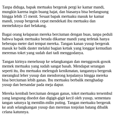
Tanpa diduga, bapak mertuaku bergerak pergi ke kamar mandi,
mungkin karena ingin buang hajat, dan biasanya bisa berlangsung
hingga lebih 15 menit. Sesaat bapak mertuaku masuk ke kamar
mandi, yusup bergerak cepat mendekati ibu mertuaku dan
memeluknya dari belakang.
Bagai orang kelaparan mereka berciuman dengan buas, tanpa peduli
bahwa bapak mertuaku berada dikamar mandi yang terletak hanya
beberapa meter dari tempat mereka. Tangan kanan yusup bergerak
masuk ke balik daster melalui bagian ketiak yang longgar kemudian
meremas toket yang sudah dari tadi menggodanya.
Tangan kirinya menelusup ke selangkangan dan menggosok-gosok
memek mertuaku yang sudah sangat basah. Mendapat serangan
seperti itu, ibu mertuaku melenguh kenikmatan, tangannya bergerak
merangkul leher yusup dan mendorong kepalanya hingga mereka
bisa berciuman lebih ganas. Ibu mertuaku berbalik menghadap
yusup dan bersandar pada meja dapur.
Mereka kembali berciuman dengan ganas, toket mertuaku tersembul
yang langsung disedot dan digigit-gigit kecil oleh yusup, sementara
tangan satunya lg memilin-milin puting. Tangan mertuaku bergerak
ke arah selangkangan yusup dan meremas tonjolan batang dibalik
celana katunnya.