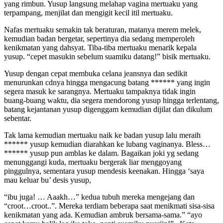
yang rimbun. Yusup langsung melahap vagina mertuaku yang
terpampang, menjilat dan mengigit kecil itil mertuaku.
Nafas mertuaku semakin tak beraturan, matanya merem melek,
kemudian badan bergetar, sepertinya dia sedang memperoleh
kenikmatan yang dahsyat. Tiba-tiba mertuaku menarik kepala
yusup. “cepet masukin sebelum suamiku datang!” bisik mertuaku.
Yusup dengan cepat membuka celana jeansnya dan sedikit
menurunkan cdnya hingga mengacung batang ****** yang ingin
segera masuk ke sarangnya. Mertuaku tampaknya tidak ingin
buang-buang waktu, dia segera mendorong yusup hingga terlentang,
batang kejantanan yusup digenggam kemudian dijilat dan dikulum
sebentar.
Tak lama kemudian mertuaku naik ke badan yusup lalu meraih
****** yusup kemudian diarahkan ke lubang vaginanya. Bless…
****** yusup pun amblas ke dalam. Bagaikan joki yg sedang
menunggangi kuda, mertuaku bergerak liar menggoyang
pinggulnya, sementara yusup mendesis keenakan. Hingga ‘saya
mau keluar bu’ desis yusup,
“ibu juga! … Aaakh…” kedua tubuh mereka mengejang dan
“croot…croot..”. Mereka terdiam beberapa saat menikmati sisa-sisa
kenikmatan yang ada. Kemudian ambruk bersama-sama.” “ayo