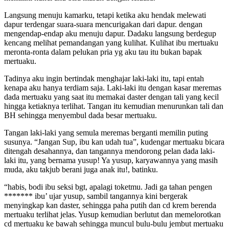
Langsung menuju kamarku, tetapi ketika aku hendak melewati
dapur terdengar suara-suara mencurigakan dari dapur. dengan
mengendap-endap aku menuju dapur. Dadaku langsung berdegup
kencang melihat pemandangan yang kulihat. Kulihat ibu mertuaku
meronta-ronta dalam pelukan pria yg aku tau itu bukan bapak
mertuaku.
Tadinya aku ingin bertindak menghajar laki-laki itu, tapi entah
kenapa aku hanya terdiam saja. Laki-laki itu dengan kasar meremas
dada mertuaku yang saat itu memakai daster dengan tali yang kecil
hingga ketiaknya terlihat. Tangan itu kemudian menurunkan tali dan
BH sehingga menyembul dada besar mertuaku.
Tangan laki-laki yang semula meremas berganti memilin puting
susunya. “Jangan Sup, ibu kan udah tua”, kudengar mertuaku bicara
ditengah desahannya, dan tangannya mendorong pelan dada laki-
laki itu, yang bernama yusup! Ya yusup, karyawannya yang masih
muda, aku takjub berani juga anak itu!, batinku.
“habis, bodi ibu seksi bgt, apalagi toketmu. Jadi ga tahan pengen
******* ibu’ ujar yusup, sambil tangannya kini bergerak
menyingkap kan daster, sehingga paha putih dan cd krem berenda
mertuaku terlihat jelas. Yusup kemudian berlutut dan memelorotkan
cd mertuaku ke bawah sehingga muncul bulu-bulu jembut mertuaku