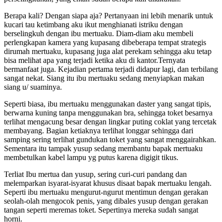
Berapa kali? Dengan siapa aja? Pertanyaan ini lebih menarik untuk
kucari tau ketimbang aku ikut menghianati istriku dengan
berselingkuh dengan ibu mertuaku. Diam-diam aku membeli
perlengkapan kamera yang kupasang dibeberapa tempat strategis
dirumah mertuaku, kupasang juga alat perekam sehingga aku tetap
bisa melihat apa yang terjadi ketika aku di kantor.Ternyata
bermanfaat juga. Kejadian pertama terjadi didapur lagi, dan terbilang
sangat nekat. Siang itu ibu mertuaku sedang menyiapkan makan
siang u/ suaminya.
Seperti biasa, ibu mertuaku menggunakan daster yang sangat tipis,
berwarna kuning tanpa menggunakan bra, sehingga toket besarnya
terlihat mengacung besar dengan lingkar puting coklat yang tercetak
membayang. Bagian ketiaknya terlihat longgar sehingga dari
samping sering terlihat gundukan toket yang sangat menggairahkan.
Sementara itu tampak yusup sedang membantu bapak mertuaku
membetulkan kabel lampu yg putus karena digigit tikus.
Terliat Ibu mertua dan yusup, sering curi-curi pandang dan
melemparkan isyarat-isyarat khusus disaat bapak mertuaku lengah.
Seperti ibu mertuaku mengurut-ngurut mentimun dengan gerakan
seolah-olah mengocok penis, yang dibales yusup dengan gerakan
tangan seperti meremas toket. Sepertinya mereka sudah sangat
horni.