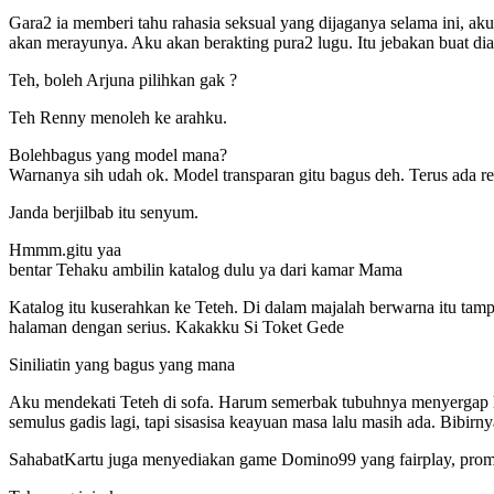
Gara2 ia memberi tahu rahasia seksual yang dijaganya selama ini, aku
akan merayunya. Aku akan berakting pura2 lugu. Itu jebakan buat dia
Teh, boleh Arjuna pilihkan gak ?
Teh Renny menoleh ke arahku.
Bolehbagus yang model mana?
Warnanya sih udah ok. Model transparan gitu bagus deh. Terus ada r
Janda berjilbab itu senyum.
Hmmm.gitu yaa
bentar Tehaku ambilin katalog dulu ya dari kamar Mama
Katalog itu kuserahkan ke Teteh. Di dalam majalah berwarna itu ta
halaman dengan serius. Kakakku Si Toket Gede
Siniliatin yang bagus yang mana
Aku mendekati Teteh di sofa. Harum semerbak tubuhnya menyergap 
semulus gadis lagi, tapi sisasisa keayuan masa lalu masih ada. Bibirnya
SahabatKartu juga menyediakan game Domino99 yang fairplay, promo 