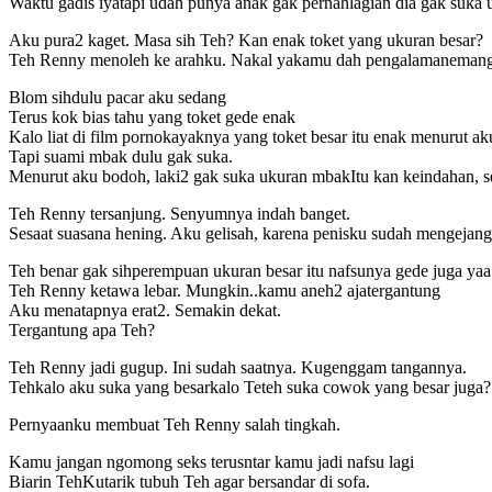
Waktu gadis iyatapi udah punya anak gak pernahlagian dia gak suka 
Aku pura2 kaget. Masa sih Teh? Kan enak toket yang ukuran besar?
Teh Renny menoleh ke arahku. Nakal yakamu dah pengalamanemang p
Blom sihdulu pacar aku sedang
Terus kok bias tahu yang toket gede enak
Kalo liat di film pornokayaknya yang toket besar itu enak menurut ak
Tapi suami mbak dulu gak suka.
Menurut aku bodoh, laki2 gak suka ukuran mbakItu kan keindahan, s
Teh Renny tersanjung. Senyumnya indah banget.
Sesaat suasana hening. Aku gelisah, karena penisku sudah mengejang 
Teh benar gak sihperempuan ukuran besar itu nafsunya gede juga yaa
Teh Renny ketawa lebar. Mungkin..kamu aneh2 ajatergantung
Aku menatapnya erat2. Semakin dekat.
Tergantung apa Teh?
Teh Renny jadi gugup. Ini sudah saatnya. Kugenggam tangannya.
Tehkalo aku suka yang besarkalo Teteh suka cowok yang besar juga?
Pernyaanku membuat Teh Renny salah tingkah.
Kamu jangan ngomong seks terusntar kamu jadi nafsu lagi
Biarin TehKutarik tubuh Teh agar bersandar di sofa.