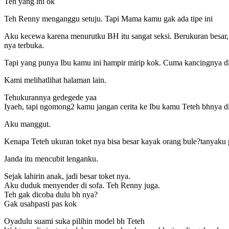
Teh yang ini ok
Teh Renny menganggu setuju. Tapi Mama kamu gak ada tipe ini
Aku kecewa karena menurutku BH itu sangat seksi. Berukuran besar
nya terbuka.
Tapi yang punya Ibu kamu ini hampir mirip kok. Cuma kancingnya d
Kami melihatlihat halaman lain.
Tehukurannya gedegede yaa
Iyaeh, tapi ngomong2 kamu jangan cerita ke Ibu kamu Teteh bhnya d
Aku manggut.
Kenapa Teteh ukuran toket nya bisa besar kayak orang bule?tanyaku 
Janda itu mencubit lenganku.
Sejak lahirin anak, jadi besar toket nya.
Aku duduk menyender di sofa. Teh Renny juga.
Teh gak dicoba dulu bh nya?
Gak usahpasti pas kok
Oyadulu suami suka pilihin model bh Teteh