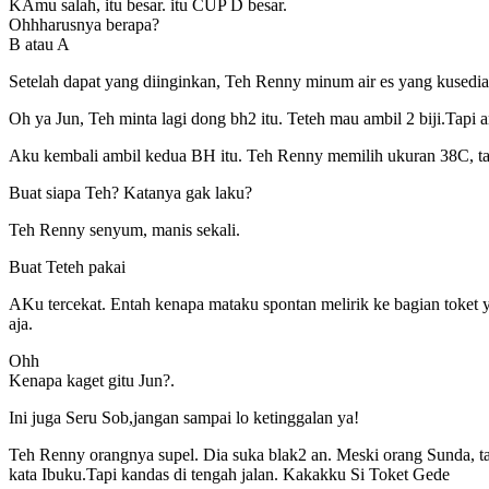
KAmu salah, itu besar. itu CUP D besar.
Ohhharusnya berapa?
B atau A
Setelah dapat yang diinginkan, Teh Renny minum air es yang kusedi
Oh ya Jun, Teh minta lagi dong bh2 itu. Teteh mau ambil 2 biji.Tapi 
Aku kembali ambil kedua BH itu. Teh Renny memilih ukuran 38C, tap
Buat siapa Teh? Katanya gak laku?
Teh Renny senyum, manis sekali.
Buat Teteh pakai
AKu tercekat. Entah kenapa mataku spontan melirik ke bagian toket ya
aja.
Ohh
Kenapa kaget gitu Jun?.
Ini juga Seru Sob,jangan sampai lo ketinggalan ya!
Teh Renny orangnya supel. Dia suka blak2 an. Meski orang Sunda, tap
kata Ibuku.Tapi kandas di tengah jalan. Kakakku Si Toket Gede