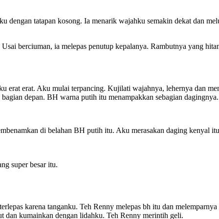
dengan tatapan kosong. Ia menarik wajahku semakin dekat dan meluma
 Usai berciuman, ia melepas penutup kepalanya. Rambutnya yang hitam
erat erat. Aku mulai terpancing. Kujilati wajahnya, lehernya dan me
di bagian depan. BH warna putih itu menampakkan sebagian dagingnya.
benamkan di belahan BH putih itu. Aku merasakan daging kenyal itu, 
g super besar itu.
lepas karena tanganku. Teh Renny melepas bh itu dan melemparnya di 
but dan kumainkan dengan lidahku. Teh Renny merintih geli.