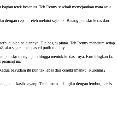
h bagian tetek besar itu. Teh Renny sesekali memejamkan mata atau
ku dengan cepat. Teteh melotot sejenak. Batang penisku keras dan
buai oleh belaiannya. Dia begitu pintar. Teh Renny mencium setiap
2, aku segera melepas cd putih miliknya.
sukan penisku menghujam hingga mentok ke dasarnya. Kumiringkan ia,
 panjang ini.
. Kedua payudara itu pun tak lepas dari cengkramanku. Kuremas2
l yang haus kasih sayang. Teteh memandangiku dengan lembut, persis