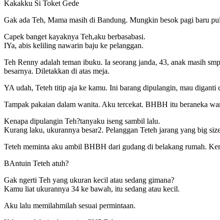
Kakakku Si Toket Gede
Gak ada Teh, Mama masih di Bandung. Mungkin besok pagi baru pul
Capek banget kayaknya Teh,aku berbasabasi.
IYa, abis keliling nawarin baju ke pelanggan.
Teh Renny adalah teman ibuku. Ia seorang janda, 43, anak masih smp.
besarnya. Diletakkan di atas meja.
YA udah, Teteh titip aja ke kamu. Ini barang dipulangin, mau diganti 
Tampak pakaian dalam wanita. Aku tercekat. BHBH itu beraneka wa
Kenapa dipulangin Teh?tanyaku iseng sambil lalu.
Kurang laku, ukurannya besar2. Pelanggan Teteh jarang yang big size
Teteh meminta aku ambil BHBH dari gudang di belakang rumah. Ke
BAntuin Teteh atuh?
Gak ngerti Teh yang ukuran kecil atau sedang gimana?
Kamu liat ukurannya 34 ke bawah, itu sedang atau kecil.
Aku lalu memilahmilah sesuai permintaan.