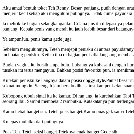
Aku amati bentuk toket Teh Renny. Besar, panjang, putih dengan urat
menjerit kecil setiap aku mengulum putingnya. Tidak cuma payudara b
Ia melirik ke bagian selangkanganku. Celana jins itu dilepasnya pel
panjang. Kepala penis yang merah itu jauh leabih besar dari batang
Ya ampunJun..penis kamu gede juga.
Sebelum mengulumnya, Teteh menjepit penisku di antara payudarany
inci batang penisku. Ketika tiba di bagian penis dia langsung memba
Bagian vagina itu bersih tanpa bulu. Lubangnya kubasahi dengan liu
tusukan itu terus mengayun. Bahkan posisi favoritku pun, ia menikma
Kutekan penisku ke liangnya dalam posisi doggy style.Pantat besar i
sekuat mungkin. Setengah jam berlalu dihiasi tusukan penis dan sua
Kubopong tubuh sintal itu ke kamar. Di ranjang, ia kurebahkan.Tapi 
seorang Ibu. Sambil membelai2 rambutku. Katakatanya pun terdenga
Kamu hebat banget sih. Teteh puas banget.Kamu puas gak sama Tete
Kulepas mulutku dari putingnya.
Puas Teh. Teteh seksi banget.Teteknya enak banget.Gede sih