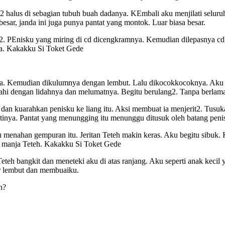
2 halus di sebagian tubuh buah dadanya. KEmbali aku menjilati seluru
esar, janda ini juga punya pantat yang montok. Luar biasa besar.
an2. PEnisku yang miring di cd dicengkramnya. Kemudian dilepasnya cd
nya. Kakakku Si Toket Gede
a. Kemudian dikulumnya dengan lembut. Lalu dikocokkocoknya. Aku ter
sahi dengan lidahnya dan melumatnya. Begitu berulang2. Tanpa berlama
r dan kuarahkan penisku ke liang itu. Aksi membuat ia menjerit2. Tu
tinya. Pantat yang menungging itu menunggu ditusuk oleh batang penis
tu menahan gempuran itu. Jeritan Teteh makin keras. Aku begitu sibuk
ra manja Teteh. Kakakku Si Toket Gede
Teteh bangkit dan meneteki aku di atas ranjang. Aku seperti anak keci
r lembut dan membuaiku.
h?