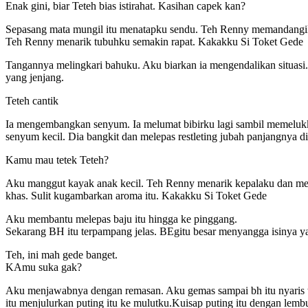
Enak gini, biar Teteh bias istirahat. Kasihan capek kan?
Sepasang mata mungil itu menatapku sendu. Teh Renny memandangiku 
Teh Renny menarik tubuhku semakin rapat. Kakakku Si Toket Gede
Tangannya melingkari bahuku. Aku biarkan ia mengendalikan situasi.
yang jenjang.
Teteh cantik
Ia mengembangkan senyum. Ia melumat bibirku lagi sambil memelukku 
senyum kecil. Dia bangkit dan melepas restleting jubah panjangnya 
Kamu mau tetek Teteh?
Aku manggut kayak anak kecil. Teh Renny menarik kepalaku dan mem
khas. Sulit kugambarkan aroma itu. Kakakku Si Toket Gede
Aku membantu melepas baju itu hingga ke pinggang.
Sekarang BH itu terpampang jelas. BEgitu besar menyangga isinya yan
Teh, ini mah gede banget.
KAmu suka gak?
Aku menjawabnya dengan remasan. Aku gemas sampai bh itu nyaris ter
itu menjulurkan puting itu ke mulutku.Kuisap puting itu dengan lem