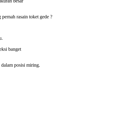
ukuran besar
ernah rasain toket gede ?
u.
eksi banget
dalam posisi miring.