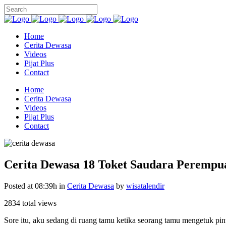
Home
Cerita Dewasa
Videos
Pijat Plus
Contact
Home
Cerita Dewasa
Videos
Pijat Plus
Contact
Cerita Dewasa 18 Toket Saudara Perempu
Posted at 08:39h
in
Cerita Dewasa
by
wisatalendir
2834 total views
Sore itu, aku sedang di ruang tamu ketika seorang tamu mengetuk p