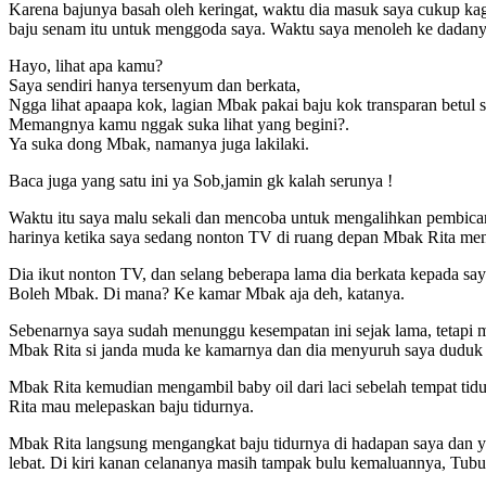
Karena bajunya basah oleh keringat, waktu dia masuk saya cukup kaget
baju senam itu untuk menggoda saya. Waktu saya menoleh ke dadany
Hayo, lihat apa kamu?
Saya sendiri hanya tersenyum dan berkata,
Ngga lihat apaapa kok, lagian Mbak pakai baju kok transparan betul s
Memangnya kamu nggak suka lihat yang begini?.
Ya suka dong Mbak, namanya juga lakilaki.
Baca juga yang satu ini ya Sob,jamin gk kalah serunya !
Waktu itu saya malu sekali dan mencoba untuk mengalihkan pembicara
harinya ketika saya sedang nonton TV di ruang depan Mbak Rita me
Dia ikut nonton TV, dan selang beberapa lama dia berkata kepada sa
Boleh Mbak. Di mana? Ke kamar Mbak aja deh, katanya.
Sebenarnya saya sudah menunggu kesempatan ini sejak lama, tetapi 
Mbak Rita si janda muda ke kamarnya dan dia menyuruh saya duduk d
Mbak Rita kemudian mengambil baby oil dari laci sebelah tempat tid
Rita mau melepaskan baju tidurnya.
Mbak Rita langsung mengangkat baju tidurnya di hadapan saya dan 
lebat. Di kiri kanan celananya masih tampak bulu kemaluannya, Tub