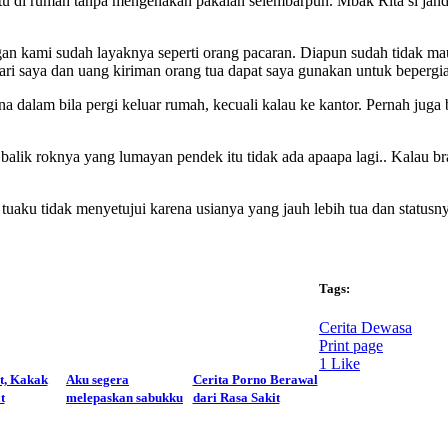
 di rumah tanpa mengenakan pakaian selembarpun. Mbak Rita si jand
gan kami sudah layaknya seperti orang pacaran. Diapun sudah tidak m
ari saya dan uang kiriman orang tua dapat saya gunakan untuk bepergi
ana dalam bila pergi keluar rumah, kecuali kalau ke kantor. Pernah jug
balik roknya yang lumayan pendek itu tidak ada apaapa lagi.. Kalau bra,
aku tidak menyetujui karena usianya yang jauh lebih tua dan statusn
Tags:
Cerita Dewasa
Print page
1
Like
t, Kakak
Aku segera
Cerita Porno Berawal
t
melepaskan sabukku
dari Rasa Sakit