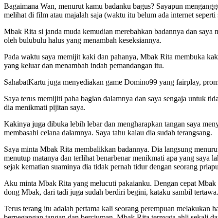
Bagaimana Wan, menurut kamu badanku bagus? Sayapun mengangguk sa
melihat di film atau majalah saja (waktu itu belum ada internet seperti
Mbak Rita si janda muda kemudian merebahkan badannya dan saya mula
oleh bulubulu halus yang menambah keseksiannya.
Pada waktu saya memijit kaki dan pahanya, Mbak Rita membuka kakiny
yang keluar dan menambah indah pemandangan itu.
SahabatKartu juga menyediakan game Domino99 yang fairplay, promo 
Saya terus memijiti paha bagian dalamnya dan saya sengaja untuk ti
dia menikmati pijitan saya.
Kakinya juga dibuka lebih lebar dan mengharapkan tangan saya meny
membasahi celana dalamnya. Saya tahu kalau dia sudah terangsang.
Saya minta Mbak Rita membalikkan badannya. Dia langsung menurut d
menutup matanya dan terlihat benarbenar menikmati apa yang saya 
sejak kematian suaminya dia tidak pernah tidur dengan seorang priap
Aku minta Mbak Rita yang melucuti pakaianku. Dengan cepat Mbak 
dong Mbak, dari tadi juga sudah berdiri begini, kataku sambil ter
Terus terang itu adalah pertama kali seorang perempuan melakukan ha
berpegangan tangan dan berciuman. Mbak Rita ternyata ahli sekali d