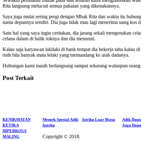
Sewaktu pembantu mudik pada saat lebaran kami menghabiskan waktu
Rita langsung melucuti semua pakaian yang dikenakannya.
Saya juga mulai sering pergi dengan Mbak Rita dan waktu itu hubun
nama depannya sendiri. Dia juga tidak mau lagi menerima uang kos d
Satu hal yang saya ingin ceritakan, dia jarang sekali mengenakan cel
celana dalam di balik roknya dan dia menuruti.
Kalau saja karyawan lakilaki di bank tempat dia bekerja tahu kalau di 
risih bila banyak mata lelaki yang memandang ke arah dadanya.
Hubungan kami masih berlangsung sampai sekarang walaupun orang tu
Post Terkait
KENIKMATAN
Memek Spesial Adik
Istriku Luar Biasa
Adik Dapa
KETIKA
Iparku
Juga Dapa
DIPERKOSA
Copyright © 2018.
Wisatalendir
MALING