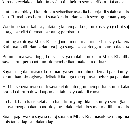
karena kecelakaan lalu lintas dan dia belum sempat dikaruniai anak.
Untuk membiayai kehidupan sehariharinya dia bekerja di salah satu b
lain. Rumah kos baru ini saya ketahui dari salah seorang teman yang 
Waktu pertama kali saya datang ke tempat kos, ibu kos saya (sebut 
tinggal sendiri ditemani seorang pembantu.
Untung akhirnya Mbak Rita si janda muda mau menerima saya karena
Kulitnya putih dan badannya juga sangat seksi dengan ukuran dada y
Belum lama saya tinggal di sana saya mulai tahu kalau Mbak Rita dib
saya suruh pembantu untuk membelikan makanan di luar.
Saya iseng dan masuk ke kamarnya serta membuka lemari pakaiannya
kebutuhan biologisnya. Mbak Rita juga mempunyai beberapa pakaian d
Hal ini sebenarnya sudah saya ketahui dengan memperhatikan pakai
bra bila di rumah walaupun dia tahu saya ada di rumah.
Di balik baju kaos ketat atau baju tidur yang dikenakannya seringka
hanya mengenakan handuk yang tidak terlalu besar dan dililitkan di
Suatu pagi waktu saya sedang sarapan Mbak Rita masuk ke ruang m
tipis tanpa lapisan dalam lagi.