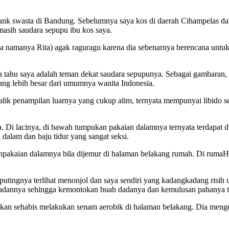
ank swasta di Bandung. Sebelumnya saya kos di daerah Cihampelas dan 
masih saudara sepupu ibu kos saya.
saja namanya Rita) agak raguragu karena dia sebenarnya berencana un
 tahu saya adalah teman dekat saudara sepupunya. Sebagai gambaran,
ang lebih besar dari umumnya wanita Indonesia.
alik penampilan luarnya yang cukup alim, ternyata mempunyai libido se
. Di lacinya, di bawah tumpukan pakaian dalamnya ternyata terdapat 
alam dan baju tidur yang sangat seksi.
anpakaian dalamnya bila dijemur di halaman belakang rumah. Di ruma
li putingnya terlihat menonjol dan saya sendiri yang kadangkadang ris
 badannya sehingga kemontokan buah dadanya dan kemulusan pahanya ter
akan sehabis melakukan senam aerobik di halaman belakang. Dia me