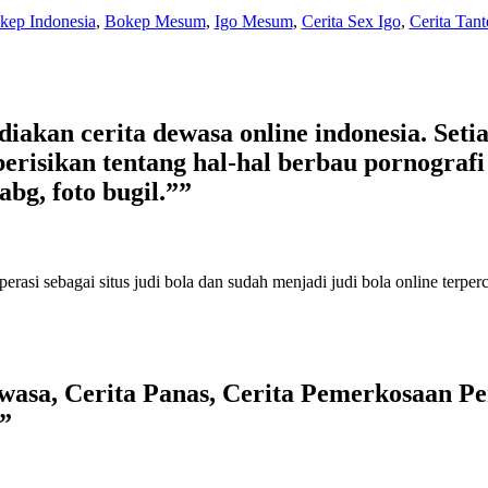
kep Indonesia
,
Bokep Mesum
,
Igo Mesum
,
Cerita Sex Igo
,
Cerita Tant
kan cerita dewasa online indonesia. Setiap
erisikan tentang hal-hal berbau pornografi s
abg, foto bugil.””
perasi sebagai
situs judi bola
dan sudah menjadi
judi bola online terper
asa, Cerita Panas, Cerita Pemerkosaan Per
”