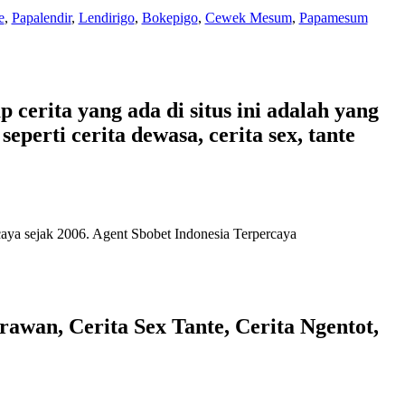
e
,
Papalendir
,
Lendirigo
,
Bokepigo
,
Cewek Mesum
,
Papamesum
 cerita yang ada di situs ini adalah yang
eperti cerita dewasa, cerita sex, tante
caya
sejak 2006. Agent Sbobet Indonesia Terpercaya
awan, Cerita Sex Tante, Cerita Ngentot,