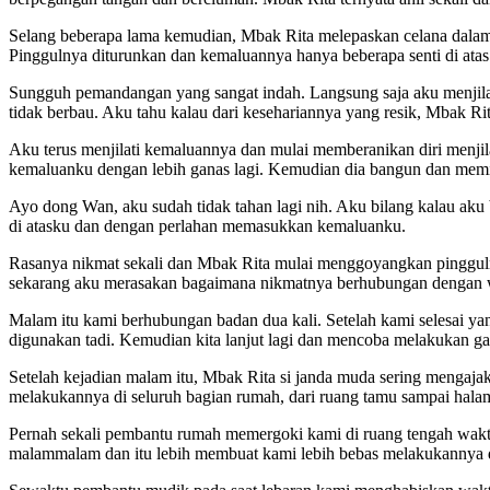
Selang beberapa lama kemudian, Mbak Rita melepaskan celana dalamny
Pinggulnya diturunkan dan kemaluannya hanya beberapa senti di ata
Sungguh pemandangan yang sangat indah. Langsung saja aku menjilati 
tidak berbau. Aku tahu kalau dari kesehariannya yang resik, Mbak Ri
Aku terus menjilati kemaluannya dan mulai memberanikan diri menjil
kemaluanku dengan lebih ganas lagi. Kemudian dia bangun dan me
Ayo dong Wan, aku sudah tidak tahan lagi nih. Aku bilang kalau ak
di atasku dan dengan perlahan memasukkan kemaluanku.
Rasanya nikmat sekali dan Mbak Rita mulai menggoyangkan pingguln
sekarang aku merasakan bagaimana nikmatnya berhubungan dengan w
Malam itu kami berhubungan badan dua kali. Setelah kami selesai ya
digunakan tadi. Kemudian kita lanjut lagi dan mencoba melakukan ga
Setelah kejadian malam itu, Mbak Rita si janda muda sering mengaja
melakukannya di seluruh bagian rumah, dari ruang tamu sampai halam
Pernah sekali pembantu rumah memergoki kami di ruang tengah waktu
malammalam dan itu lebih membuat kami lebih bebas melakukannya 