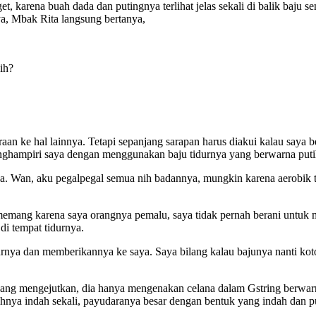
, karena buah dada dan putingnya terlihat jelas sekali di balik baju 
a, Mbak Rita langsung bertanya,
ih?
an ke hal lainnya. Tetapi sepanjang sarapan harus diakui kalau saya
nghampiri saya dengan menggunakan baju tidurnya yang berwarna puti
ya. Wan, aku pegalpegal semua nih badannya, mungkin karena aerobik t
memang karena saya orangnya pemalu, saya tidak pernah berani untuk
i tempat tidurnya.
urnya dan memberikannya ke saya. Saya bilang kalau bajunya nanti kot
yang mengejutkan, dia hanya mengenakan celana dalam Gstring berwar
uhnya indah sekali, payudaranya besar dengan bentuk yang indah dan p