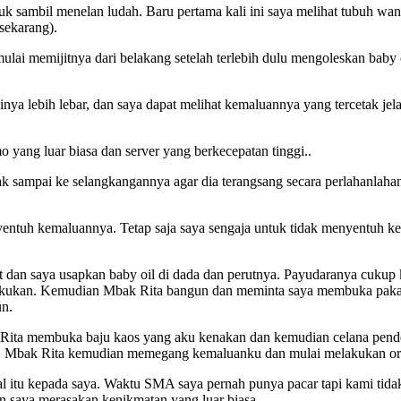
mbil menelan ludah. Baru pertama kali ini saya melihat tubuh wanit
 sekarang).
i memijitnya dari belakang setelah terlebih dulu mengoleskan baby oi
a lebih lebar, dan saya dapat melihat kemaluannya yang tercetak jela
yang luar biasa dan server yang berkecepatan tinggi..
dak sampai ke selangkangannya agar dia terangsang secara perlahanla
entuh kemaluannya. Tetap saja saya sengaja untuk tidak menyentuh ke
an saya usapkan baby oil di dada dan perutnya. Payudaranya cukup ke
lakukan. Kemudian Mbak Rita bangun dan meminta saya membuka pakaia
un.
Rita membuka baju kaos yang aku kenakan dan kemudian celana pende
tawa. Mbak Rita kemudian memegang kemaluanku dan mulai melakukan or
l itu kepada saya. Waktu SMA saya pernah punya pacar tapi kami tidak
an saya merasakan kenikmatan yang luar biasa.