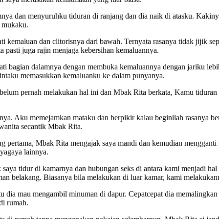
a dan menyuruhku tiduran di ranjang dan dia naik di atasku. Kakinya 
s mukaku.
kemaluan dan clitorisnya dari bawah. Ternyata rasanya tidak jijik se
ta pasti juga rajin menjaga kebersihan kemaluannya.
ati bagian dalamnya dengan membuka kemaluannya dengan jariku lebih 
mintaku memasukkan kemaluanku ke dalam punyanya.
u belum pernah melakukan hal ini dan Mbak Rita berkata, Kamu tidur
ya. Aku memejamkan mataku dan berpikir kalau beginilah rasanya be
anita secantik Mbak Rita.
ng pertama, Mbak Rita mengajak saya mandi dan kemudian mengganti sp
yagaya lainnya.
k saya tidur di kamarnya dan hubungan seks di antara kami menjadi ha
an belakang. Biasanya bila melakukan di luar kamar, kami melakukann
 dia mau mengambil minuman di dapur. Cepatcepat dia memalingkan muk
di rumah.