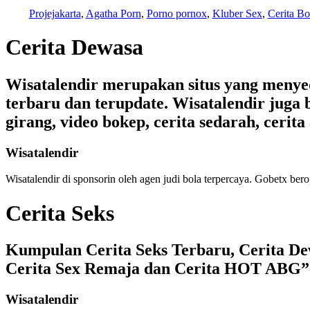
Projejakarta
,
Agatha Porn
,
Porno pornox
,
Kluber Sex
,
Cerita Bo
Cerita Dewasa
Wisatalendir merupakan situs yang menyedia
terbaru dan terupdate. Wisatalendir juga b
girang, video bokep, cerita sedarah, cerita 
Wisatalendir
Wisatalendir di sponsorin oleh
agen judi bola terpercaya
. Gobetx bero
Cerita Seks
Kumpulan Cerita Seks Terbaru, Cerita Dew
Cerita Sex Remaja dan Cerita HOT ABG”
Wisatalendir