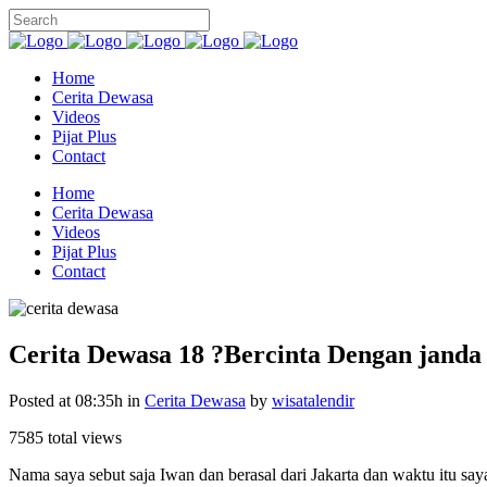
Home
Cerita Dewasa
Videos
Pijat Plus
Contact
Home
Cerita Dewasa
Videos
Pijat Plus
Contact
Cerita Dewasa 18 ?Bercinta Dengan janda
Posted at 08:35h
in
Cerita Dewasa
by
wisatalendir
7585 total views
Nama saya sebut saja Iwan dan berasal dari Jakarta dan waktu itu s