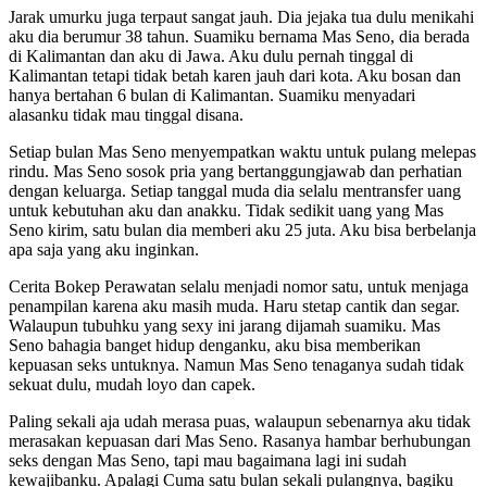
Jarak umurku juga terpaut sangat jauh. Dia jejaka tua dulu menikahi
aku dia berumur 38 tahun. Suamiku bernama Mas Seno, dia berada
di Kalimantan dan aku di Jawa. Aku dulu pernah tinggal di
Kalimantan tetapi tidak betah karen jauh dari kota. Aku bosan dan
hanya bertahan 6 bulan di Kalimantan. Suamiku menyadari
alasanku tidak mau tinggal disana.
Setiap bulan Mas Seno menyempatkan waktu untuk pulang melepas
rindu. Mas Seno sosok pria yang bertanggungjawab dan perhatian
dengan keluarga. Setiap tanggal muda dia selalu mentransfer uang
untuk kebutuhan aku dan anakku. Tidak sedikit uang yang Mas
Seno kirim, satu bulan dia memberi aku 25 juta. Aku bisa berbelanja
apa saja yang aku inginkan.
Cerita Bokep Perawatan selalu menjadi nomor satu, untuk menjaga
penampilan karena aku masih muda. Haru stetap cantik dan segar.
Walaupun tubuhku yang sexy ini jarang dijamah suamiku. Mas
Seno bahagia banget hidup denganku, aku bisa memberikan
kepuasan seks untuknya. Namun Mas Seno tenaganya sudah tidak
sekuat dulu, mudah loyo dan capek.
Paling sekali aja udah merasa puas, walaupun sebenarnya aku tidak
merasakan kepuasan dari Mas Seno. Rasanya hambar berhubungan
seks dengan Mas Seno, tapi mau bagaimana lagi ini sudah
kewajibanku. Apalagi Cuma satu bulan sekali pulangnya, bagiku