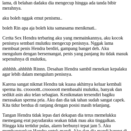
lama, di belahan dadaku dia mengecup hingga ada tanda bibir
merahnya.
aku boleh nggak emut penismu..
boleh Rin apa aja boleh kita samasama menikmati..
Cerita Sex Hendra terbaring aku yang memainkannya, aku kocok
penisnya sembari mulutku mengecup penisnya. Nggak lama
membuat penis Hendra berdiri, gampang banget deh. Aku
mengulum dengan bersemangat, penis yang panjang itu tidak masuk
sepenuhnya di mulutku,
ahhhhh..ahhhhh Rinnn. Desahan Hendra sambil menekan kepalaku
agar lebih dalam mengulum penisnya.
Karena sangat nikmat Hendra tak kuasa akhirnya keluar kembali
sperma itu. croooottt..crooooott membasahi mulutku, banyak dan
sedikit asin aku telan sebagian. Kenikmatan tersendiri bagiku
merasakan sperma pria. Aku dan dia tak tahan sudah sangat capek.
Kita tidur berdua di ranjang dengan posisi masih telanjang.
Tangan Hendra tidak lepas dari dekapan dia terus memelukku
memegang erat payudaraku seakan tidak mau aku tinggalkan.
Hingga kita tertidur pulas, alarm berbunyi tepat jam 5. Aku
membangunkan Hendra untuk mandi. Aku dan dia mandi bareng di