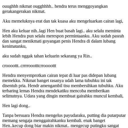
ouughhh nikmat ougghhhh.. hendra terus menggoyangkan
gerakangerakan nikmat.
Aku memeluknya erat dan tak kuasa aku mengeluarkan cairan lagi,
Hen aku keluar nih..lagi Hen buat basah lagi.. aku selalu meminta
lebih Hendra pun selalu merespon permintaanku. Aku sudah pasrah
dan sangat menikmati goyangan penis Hendra di dalam lubang
kenimatanku,
aku sudah nggak tahan keluarin sekarang ya Rin..
croooottt..crrrroootttcrroooottt
Hendra menyemprotkan cairan tepat di luar pas didepan lubang
memekku. Nikmat banget rasanya udah lama tubuhku ini tak
disentuh pria. Hendr amengambil tisu membersihkan tubuhku. Aku
terbaring lemas Hendra mendekatiku mencoba memberikan
selimutnya. Udara yang dingin membuat gairahku muncul kembali,
Hen lagi dong..
Tanpa bersuara Hendra mengelus payudaraku, putting dia putarputar
memang sengaja menggairahkanku kembali. enak banget
Hen..kecup dong biar makin nikmat.. mengecup putingku sangat