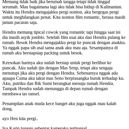
Memang tidak baik jika berumah tangga tetapi tidak tinggal
serumah. Mau bagaimana lagi aku tidak bisa hidup di Kalimantan.
Waktu itu Hendra mengajakku pergi nonton, aku bergegas pergi
untuk meghilangkan penat. Kita nonton film romantic, berasa masih
jaman pacaran saja.
Hendra memang tipical cowok yang romantic tapi hingga saat ini
dia masih asyik jomblo. Setelah film usai aku dan Hendra pulang ke
rumah. Besok Hendra mengajakku pergi ke puncak dengan anakku.
Ya nggak papa sih asal sama anak aku mau aja. Sesampainya di
rumah aku bersiapsiap packing untuk besok.
Keesokan harinya aku sudah bersiap untuk pergi berlibur ke
puncak. Aku sudah ijin dengan Mas Senp, tetapi aku sengaja
menutupi jika aku pergi dengan Hendra. Sebenarnya nggak ada
apaapa Cuma aku takut mas Seno berprasangka buruk terhadap ku.
Aku, putriku dan Bik Sumi berangkat menuju rumah Hendra.
Tampak Hendra sudah menunggu di depan rumah dengan
membawa tas ransel.
Penampilan anak muda kece banget aku juga nggak mau kalah
dong,
ayo Hen kita pergi..
Iya Karin tunggu sebentar kameraku tertinggal..