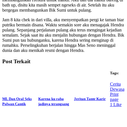
bath up, disitu kita masih sempet ngeseks di air. Setelah itu aku
bergegas membangunkan Bik Sumi untuk pulang.
Jam 8 kita chek in dari villa, aku menyempatkan pergi ke taman biar
putriku bermain disana. Waktu semakin sore aku menagajak Hendra
pulang. Sepanjang perjalanan pulang aku terus mengingat kejadian
semalam. Sejak saat itu aku menjalin hubungan dengan Hendra. Bik
Sumi pun tau hubunganku, karena Hendra sering menginap di
rumahku. Perselingkuhan berjalan hingga Mas Seno meninggal
dunia dan aku menikah resmi dengan Hendra.
Post Terkait
Tags:
Cerita
Dewasa
Print
ML Dan Oral Seks
Karena ku raba
Jeritan Tante Karir
page
Polwan Cantik
jadinya terangsang
1
Like