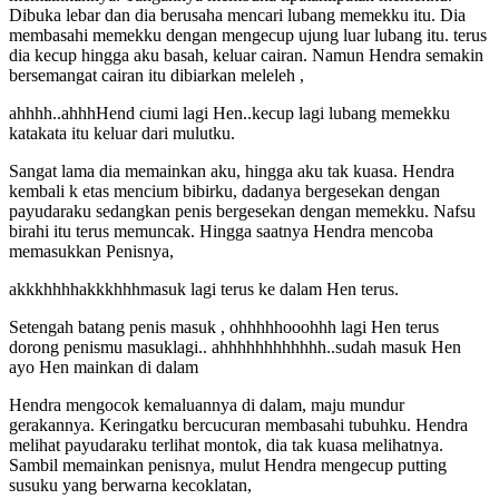
Dibuka lebar dan dia berusaha mencari lubang memekku itu. Dia
membasahi memekku dengan mengecup ujung luar lubang itu. terus
dia kecup hingga aku basah, keluar cairan. Namun Hendra semakin
bersemangat cairan itu dibiarkan meleleh ,
ahhhh..ahhhHend ciumi lagi Hen..kecup lagi lubang memekku
katakata itu keluar dari mulutku.
Sangat lama dia memainkan aku, hingga aku tak kuasa. Hendra
kembali k etas mencium bibirku, dadanya bergesekan dengan
payudaraku sedangkan penis bergesekan dengan memekku. Nafsu
birahi itu terus memuncak. Hingga saatnya Hendra mencoba
memasukkan Penisnya,
akkkhhhhakkkhhhmasuk lagi terus ke dalam Hen terus.
Setengah batang penis masuk , ohhhhhooohhh lagi Hen terus
dorong penismu masuklagi.. ahhhhhhhhhhhh..sudah masuk Hen
ayo Hen mainkan di dalam
Hendra mengocok kemaluannya di dalam, maju mundur
gerakannya. Keringatku bercucuran membasahi tubuhku. Hendra
melihat payudaraku terlihat montok, dia tak kuasa melihatnya.
Sambil memainkan penisnya, mulut Hendra mengecup putting
susuku yang berwarna kecoklatan,