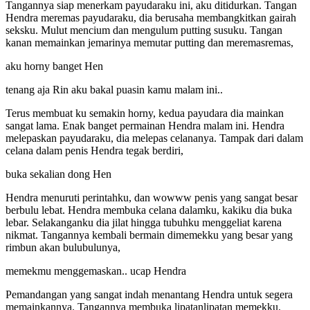
Tangannya siap menerkam payudaraku ini, aku ditidurkan. Tangan
Hendra meremas payudaraku, dia berusaha membangkitkan gairah
seksku. Mulut mencium dan mengulum putting susuku. Tangan
kanan memainkan jemarinya memutar putting dan meremasremas,
aku horny banget Hen
tenang aja Rin aku bakal puasin kamu malam ini..
Terus membuat ku semakin horny, kedua payudara dia mainkan
sangat lama. Enak banget permainan Hendra malam ini. Hendra
melepaskan payudaraku, dia melepas celananya. Tampak dari dalam
celana dalam penis Hendra tegak berdiri,
buka sekalian dong Hen
Hendra menuruti perintahku, dan wowww penis yang sangat besar
berbulu lebat. Hendra membuka celana dalamku, kakiku dia buka
lebar. Selakanganku dia jilat hingga tubuhku menggeliat karena
nikmat. Tangannya kembali bermain dimemekku yang besar yang
rimbun akan bulubulunya,
memekmu menggemaskan.. ucap Hendra
Pemandangan yang sangat indah menantang Hendra untuk segera
memainkannya. Tangannya membuka lipatanlipatan memekku.