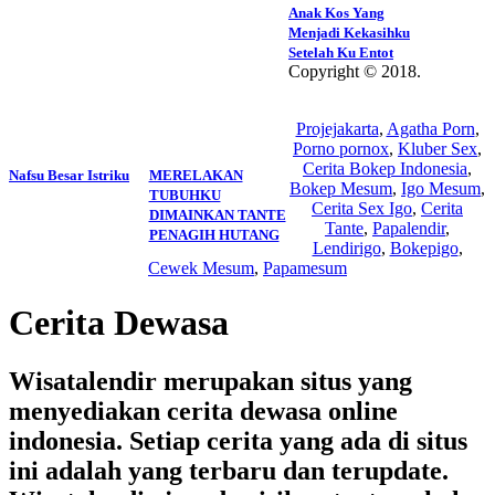
Anak Kos Yang
Menjadi Kekasihku
Setelah Ku Entot
Copyright © 2018.
Wisatalendir
Projejakarta
,
Agatha Porn
,
Porno pornox
,
Kluber Sex
,
Cerita Bokep Indonesia
,
Nafsu Besar Istriku
MERELAKAN
Bokep Mesum
,
Igo Mesum
,
TUBUHKU
Cerita Sex Igo
,
Cerita
DIMAINKAN TANTE
Tante
,
Papalendir
,
PENAGIH HUTANG
Lendirigo
,
Bokepigo
,
Cewek Mesum
,
Papamesum
Cerita Dewasa
Wisatalendir merupakan situs yang
menyediakan cerita dewasa online
indonesia. Setiap cerita yang ada di situs
ini adalah yang terbaru dan terupdate.