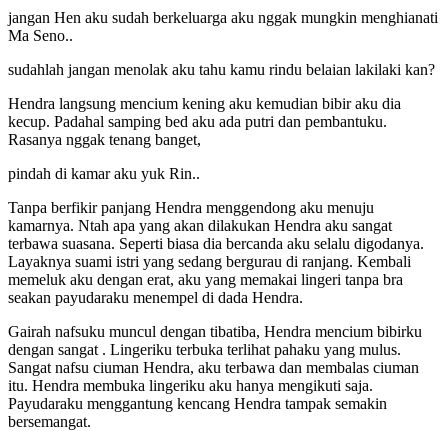
jangan Hen aku sudah berkeluarga aku nggak mungkin menghianati
Ma Seno..
sudahlah jangan menolak aku tahu kamu rindu belaian lakilaki kan?
Hendra langsung mencium kening aku kemudian bibir aku dia
kecup. Padahal samping bed aku ada putri dan pembantuku.
Rasanya nggak tenang banget,
pindah di kamar aku yuk Rin..
Tanpa berfikir panjang Hendra menggendong aku menuju
kamarnya. Ntah apa yang akan dilakukan Hendra aku sangat
terbawa suasana. Seperti biasa dia bercanda aku selalu digodanya.
Layaknya suami istri yang sedang bergurau di ranjang. Kembali
memeluk aku dengan erat, aku yang memakai lingeri tanpa bra
seakan payudaraku menempel di dada Hendra.
Gairah nafsuku muncul dengan tibatiba, Hendra mencium bibirku
dengan sangat . Lingeriku terbuka terlihat pahaku yang mulus.
Sangat nafsu ciuman Hendra, aku terbawa dan membalas ciuman
itu. Hendra membuka lingeriku aku hanya mengikuti saja.
Payudaraku menggantung kencang Hendra tampak semakin
bersemangat.