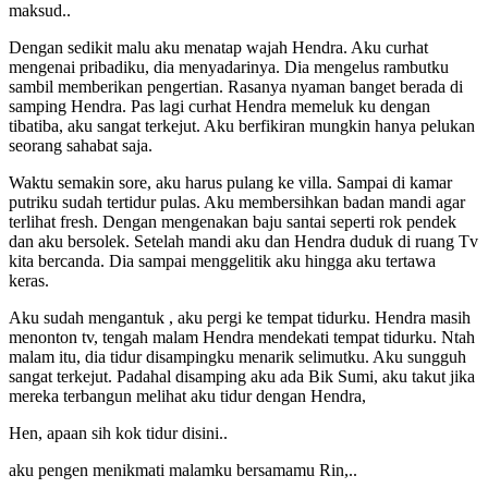
maksud..
Dengan sedikit malu aku menatap wajah Hendra. Aku curhat
mengenai pribadiku, dia menyadarinya. Dia mengelus rambutku
sambil memberikan pengertian. Rasanya nyaman banget berada di
samping Hendra. Pas lagi curhat Hendra memeluk ku dengan
tibatiba, aku sangat terkejut. Aku berfikiran mungkin hanya pelukan
seorang sahabat saja.
Waktu semakin sore, aku harus pulang ke villa. Sampai di kamar
putriku sudah tertidur pulas. Aku membersihkan badan mandi agar
terlihat fresh. Dengan mengenakan baju santai seperti rok pendek
dan aku bersolek. Setelah mandi aku dan Hendra duduk di ruang Tv
kita bercanda. Dia sampai menggelitik aku hingga aku tertawa
keras.
Aku sudah mengantuk , aku pergi ke tempat tidurku. Hendra masih
menonton tv, tengah malam Hendra mendekati tempat tidurku. Ntah
malam itu, dia tidur disampingku menarik selimutku. Aku sungguh
sangat terkejut. Padahal disamping aku ada Bik Sumi, aku takut jika
mereka terbangun melihat aku tidur dengan Hendra,
Hen, apaan sih kok tidur disini..
aku pengen menikmati malamku bersamamu Rin,..