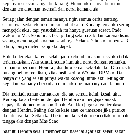
kepuasan seksku sangat berkurang. Hiburanku hanya bermain
dengan temanteman ngemall dan pergi kemana aja.
Setiap jalan dengan teman rasanya ngiri semua cerita tentang
suaminya, sedangkan suamiku jauh disana. Kadang temanku sering
mengejek aku , tapi yasudahlah itu hanya gurauan sesaat. Pada
waktu itu Mas Seno tidak bisa pulang selama 3 bulan karena disana
sedang menunggui tanaman sawitnya. Selama 3 bulan itu berasa 3
tahun, hanya meteri yang aku dapat.
Batinku tertekan karena selalu jauh kebutuhan akan seks aku tidak
terlampiaskan. Aku suntuk setiap hari aku pergi dengan temanku.
Temanku bernama Hendra , dia dulu teman sekolah aku. Dia masih
bujang belum menikah, kita amsih sering WA atau BBMan. Dan
hanya dia yang selalu punya waktu kosong untuk aku. Mungkin
kegiatannya hanya berkuliah dan nokrong, namanya anak muda.
Dia menjadi teman curhat aku, dia tau semua keluh kesah aku.
Kadang kalau bertemu dengan Hendra aku mengajak anakku
supaya tidak menimbulkan fitnah. Anakku juga sangat terbiasa
dengan Hendra. Paling aku ke kafe atau ke timezone jika putriku
ikut denganku. Setiap kali bertemu aku selalu menceritakan rumah
tangga aku dengan Mas Seno.
Saat itu Hendra selalu memberikan nasehat agar aku selalu sabar.