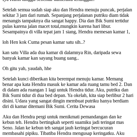
Setelah semua sudah siap aku dan Hendra menuju puncak, perjalan
sekitar 3 jam dari rumah. Sepanjang perjalanan putriku diam tidak
menangis tampaknya dia sangat happy. Dia dan Bik Sumi tertidur
pulas karena jalan macet total,mungkin karena hari libur.
Sesampainya di villa tepat jam 1 siang, Hendra memesan kamar 1,
loh Hen kok Cuma pesan kamar satu sih..?
kan satu Villa ada dua kamar di dalamnya Rin, daripada sewa
banyak kamar kan sayang buang uang..
Oh gitu yah, yaudah, hhe
Setelah kunci diberikan kita berempat menuju kamar. Memang
benar apa kata Hendra masuk ke kamar ada ruang tamu bed 2. Dan
di dalam ada ruangan 1 lagi untuk Hendra tidur. Aku, putriku dan
Bik Sumi tidur di dua bed depan. Ya okelah, kita siap berlibur 2 hari
disini. Udara yang sangat dingin membuat putriku hanya berdiam
diri di kamar ditemani Bik Sumi. Cerita Dewasa
Aku dan Hendra pergi untuk menikmati pemandangan dan ke
kebun teh. Hendra bertingkah seperti suamiku jadi teringat mas
Seno. Jalan ke kebun teh sangat jauh keringat bercucuran
membasahi pipiku. Tibatiba Hendra mengusap keringatku. Aku