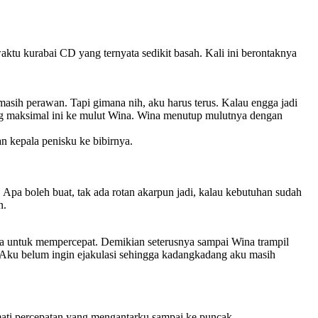
ktu kurabai CD yang ternyata sedikit basah. Kali ini berontaknya
sih perawan. Tapi gimana nih, aku harus terus. Kalau engga jadi
ang maksimal ini ke mulut Wina. Wina menutup mulutnya dengan
n kepala penisku ke bibirnya.
 Apa boleh buat, tak ada rotan akarpun jadi, kalau kebutuhan sudah
n.
ta untuk mempercepat. Demikian seterusnya sampai Wina trampil
Aku belum ingin ejakulasi sehingga kadangkadang aku masih
ati percepatan yang mengantarku sampai ke puncak.