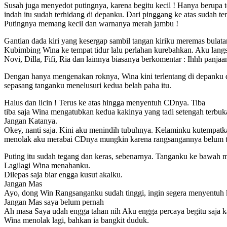
Susah juga menyedot putingnya, karena begitu kecil ! Hanya berupa t
indah itu sudah terhidang di depanku. Dari pinggang ke atas sudah te
Putingnya memang kecil dan warnanya merah jambu !
Gantian dada kiri yang kesergap sambil tangan kiriku meremas bula
Kubimbing Wina ke tempat tidur lalu perlahan kurebahkan. Aku langsun
Novi, Dilla, Fifi, Ria dan lainnya biasanya berkomentar : Ihhh panjaa
Dengan hanya mengenakan roknya, Wina kini terlentang di depanku di
sepasang tanganku menelusuri kedua belah paha itu.
Halus dan licin ! Terus ke atas hingga menyentuh CDnya. Tiba
tiba saja Wina mengatubkan kedua kakinya yang tadi setengah terbu
Jangan Katanya.
Okey, nanti saja. Kini aku menindih tubuhnya. Kelaminku kutempatk
menolak aku merabai CDnya mungkin karena rangsangannya belum tin
Puting itu sudah tegang dan keras, sebenarnya. Tanganku ke bawah me
Lagilagi Wina menahanku.
Dilepas saja biar engga kusut akalku.
Jangan Mas
Ayo, dong Win Rangsanganku sudah tinggi, ingin segera menyentuh 
Jangan Mas saya belum pernah
Ah masa Saya udah engga tahan nih Aku engga percaya begitu saja kal
Wina menolak lagi, bahkan ia bangkit duduk.