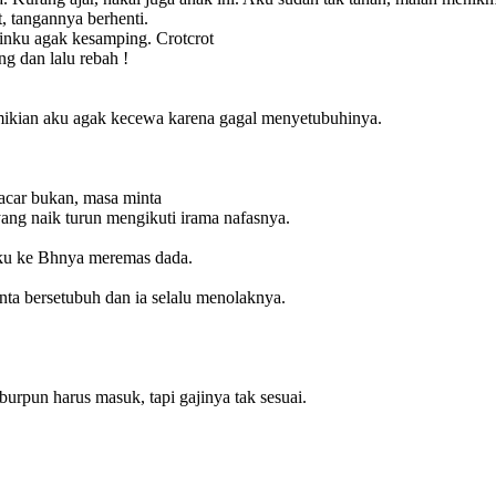
 tangannya berhenti.
inku agak kesamping. Crotcrot
g dan lalu rebah !
mikian aku agak kecewa karena gagal menyetubuhinya.
pacar bukan, masa minta
ng naik turun mengikuti irama nafasnya.
nku ke Bhnya meremas dada.
inta bersetubuh dan ia selalu menolaknya.
iburpun harus masuk, tapi gajinya tak sesuai.