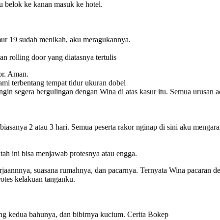
u belok ke kanan masuk ke hotel.
mur 19 sudah menikah, aku meragukannya.
 rolling door yang diatasnya tertulis
or. Aman.
mi terbentang tempat tidur ukuran dobel
ingin segera bergulingan dengan Wina di atas kasur itu. Semua urusan 
biasanya 2 atau 3 hari. Semua peserta rakor nginap di sini aku mengaran
tah ini bisa menjawab protesnya atau engga.
kerjaannnya, suasana rumahnya, dan pacarnya. Ternyata Wina pacaran d
tes kelakuan tanganku.
ng kedua bahunya, dan bibirnya kucium. Cerita Bokep