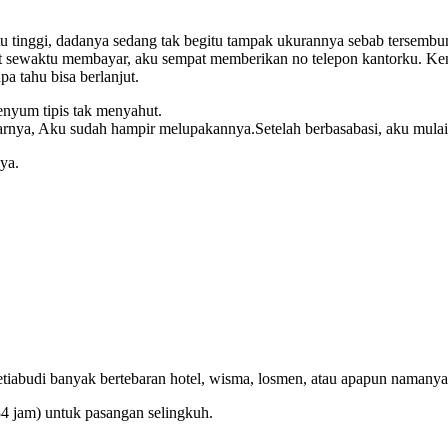
itu tinggi, dadanya sedang tak begitu tampak ukurannya sebab tersembu
t sewaktu membayar, aku sempat memberikan no telepon kantorku. Ken
a tahu bisa berlanjut.
enyum tipis tak menyahut.
narnya, Aku sudah hampir melupakannya.Setelah berbasabasi, aku mula
ya.
tiabudi banyak bertebaran hotel, wisma, losmen, atau apapun namany
 34 jam) untuk pasangan selingkuh.
.