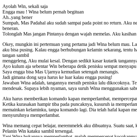
Ayolah Win, sekali saja
Engga mau ! Wina belum pernah begituan
Ah..yang bener
Sumpah, Mas Padahal aku sudah sampai pada point no return. Aku neka
beneran.
Tolonglah Mas jangan Pintanya dengan wajah memelas. Aku kasihan 
Okey, mungkin ini pertemuan yang pertama jadi Wina belum mau. Lai
aku bisa pusing. Kalau engga berhubungan kelamin sekarang, tentu 
tangan sambil
menggeleng, Aku mulai kesal. Dengan sedikit kasar kutarik tangannya
Ayo kulum aja sebentar Win beberapa detik penisku sempat menyapu b
Saya engga bisa Mas Ujarnya kemudian setengah menangis.
Jadi gimana dong saya harus ke luar kalau engga pusing!
Jawaban Wina adalah, tangannya meraih penisku lalu dikocoknya. Tent
mendesak. Supaya lebih nyaman, saya suruh Wina menggunakan sa
Aku harus memberikan komando kapan memperlambat, mempercepat
Ketika kurasakan hampir tiba pada puncaknya, kusuruh ia memperlam
memainkan kelaminku, tanpa komando lagi. Dia telah hafal kapan m
menyuruhnya memperlambat.
Wina memang cepat belajar, meremmelek aku dibuatnya. Suatu saat, kur
Pelanin Win kataku sambil tersengal.
Tapi Wina bukannya memperlambat, malah mempercepat kocokannya. K