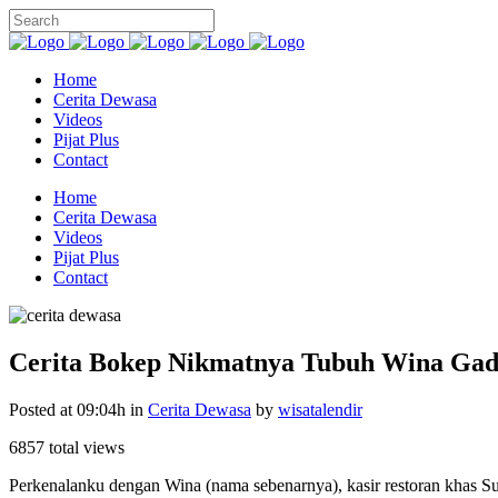
Home
Cerita Dewasa
Videos
Pijat Plus
Contact
Home
Cerita Dewasa
Videos
Pijat Plus
Contact
Cerita Bokep Nikmatnya Tubuh Wina Gad
Posted at 09:04h
in
Cerita Dewasa
by
wisatalendir
6857 total views
Perkenalanku dengan Wina (nama sebenarnya), kasir restoran khas Su