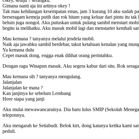
Okey, setuju ? serangku.
Gimana nanti aja ini artinya okey !
Tak mau kehilangan kesempatan emas, jam 3 kurang 10 aku sudah parki
berseragam kemeja putih dan rok hitam yang keluar dari pintu itu tak
belum juga nongol. Aku putuskan untuk pulang sambil menstart mobil
begitu ia melihatku. Aku masuk mobil lagi dan menstarter kembali sa
Mau kemana ? tanyanya melalui jendela mobil.
Naik aja jawabku sambil berdebar, takut ketahuan kenalan yang mungki
Ya kemana dulu
Cepet masuk dong, engga enak dilihat orang perintahku.
Dengan ragu Winapun masuk. Aku segera kabur dari situ. Rok serag
Mau kemana sih ? tanyanya mengulang.
Jalanjalan
Jalanjalan ke mana ?
Kan janjinya ke sebelum Lembang
Heee siapa yang janji
Aku mulai mewawancarainya. Dia baru lulus SMIP (Sekolah Menegah I
teleponnya.
Aku mengarah ke Setiabudi. Belok kiri, dong katanya ketika kami samp
peduli.