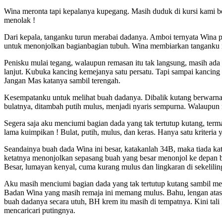
Wina meronta tapi kepalanya kupegang. Masih duduk di kursi kami be
menolak !
Dari kepala, tanganku turun merabai dadanya. Amboi ternyata Wina p
untuk menonjolkan bagianbagian tubuh. Wina membiarkan tanganku m
Penisku mulai tegang, walaupun remasan itu tak langsung, masih ada
lanjut. Kubuka kancing kemejanya satu persatu. Tapi sampai kanci
Jangan Mas katanya sambil terengah.
Kesempatanku untuk melihat buah dadanya. Dibalik kutang berwarna
bulatnya, ditambah putih mulus, menjadi nyaris sempurna. Walaupun m
Segera saja aku menciumi bagian dada yang tak tertutup kutang, terma
lama kuimpikan ! Bulat, putih, mulus, dan keras. Hanya satu kriteri
Seandainya buah dada Wina ini besar, katakanlah 34B, maka tiada kat
ketatnya menonjolkan sepasang buah yang besar menonjol ke depan be
Besar, lumayan kenyal, cuma kurang mulus dan lingkaran di sekelilin
Aku masih menciumi bagian dada yang tak tertutup kutang sambil m
Badan Wina yang masih remaja ini memang mulus. Bahu, lengan atas
buah dadanya secara utuh, BH krem itu masih di tempatnya. Kini tal
mencaricari putingnya.