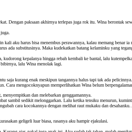
t. Dengan paksaan akhirnya terlepas juga rok itu. Wina berontak sewa
juga.
n kali aku harus bisa menembus perawannya, kalau memang benar ia ma
harus ada substitusinya. Maka kudekatkan batang kelaminku yang teg
, kudorong kepalanya hingga rebah kembali ke bantal, lalu kutempelka
ibirnya, lalu Wina menolak lagi.
u saja kurang enak meskipun tangannya halus tapi tak ada pelicinnya.
bun. Cara mengocoknyapun memperlihatkan Wina belum berpengalama
, menyempitkan dan melebarkan genggamannya.
bat sambil sedikit melonggarkan. Lalu ketika tensiku menurun, kumin
engubah cara kocokannya dengan melihat raut mukaku dan desahanku. 
asakan geligeli luar biasa, rasanya aku hampir ejakulasi.
urang ajar, nakal juga anak ini. Aku sudah tak tahan, malah menikm