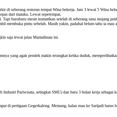
r di seberang restoran tempat Wina bekerja. Jam 3 lewat 5 Wina belum
 lepas dari mataku. Lewat seperempat,
. Tapi buruburu mesin kumatikan setelah di seberang sana mojang put
mbil membuka pintu sebelah. Masih yakin, padahal belum tahu ia mau a
n saja lewat jalan Martadinata ini.
amnya yang agak pendek makin terangkat ketika duduk, memperlihatka
ndustri Pariwisata, setingkat SMU) dan baru 3 bulan kerja sebagai k
ai di pertigaan Gegerkalong. Memang, kalau mau ke Sarijadi harus belo