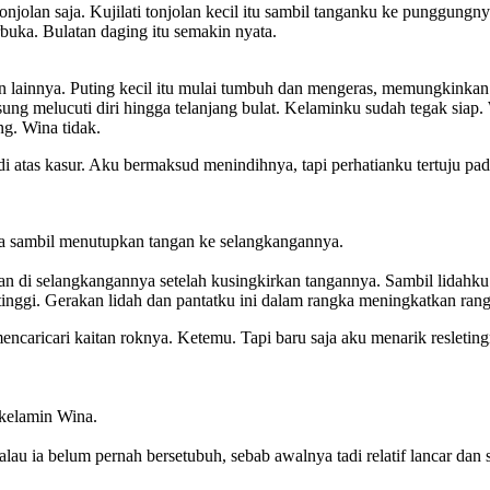
onjolan saja. Kujilati tonjolan kecil itu sambil tanganku ke punggun
rbuka. Bulatan daging itu semakin nyata.
tan lainnya. Puting kecil itu mulai tumbuh dan mengeras, memungkinka
g melucuti diri hingga telanjang bulat. Kelaminku sudah tegak siap. Wi
ng. Wina tidak.
 atas kasur. Aku bermaksud menindihnya, tapi perhatianku tertuju pad
ka sambil menutupkan tangan ke selangkangannya.
an di selangkangannya setelah kusingkirkan tangannya. Sambil lidah
ggi. Gerakan lidah dan pantatku ini dalam rangka meningkatkan ran
ncaricari kaitan roknya. Ketemu. Tapi baru saja aku menarik resleting
kelamin Wina.
au ia belum pernah bersetubuh, sebab awalnya tadi relatif lancar dan