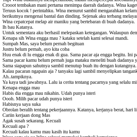
Crooot tembakan mani pertama menimpa daerah dadanya. Wina kaget,
Teruus kocok ! perintahku. Wina menurut sambil mengarahkan kelam
berikutnya mengenai bantal dan dinding. Sejenak aku terbang melayan
Wina cepatcepat melap air maniku yang bertebaran di buah dadanya.
Ih bau Katanya.
Untuk sementara aku berhasil melepaskan ketegangan. Walaupun de
Kenapa sih Wina engga mau ? kataku setelah kami selesai mandi.
Sumpah Mas, saya belum pernah begituan
Justru belum pernah, ayo kita coba
Huu enak di lu engga enak di gua. Sama pacar aja engga begitu. Ini 
Sama pacar kamu belum pernah juga mataku meneliti buah dadanya ya
Sama siapapun sahutnya sambil menutup buah itu dengan kutangnya.
Kalau pacaran ngapain aja ? tanyaku lagi sambil menyelipkan tanga
Ah..tampiknya.
Ya kaya tadi jawabnya. Lalu ia cerita tentang pacarnya yang selalu m
Kenapa engga mau
Habis dia engga mau nikahin. Udah punya isteri
Oooh. Milih pacar udah punya isteri
Habisnya saya suka
Obrolan beralih tentang pekerjaannya. Katanya, kerjanya berat, hari l
Cariin kerjaan dong Mas
Agak susah sekarang. Kecuali
Kecuali apa ?
Kecuali kalau kamu mau kasih itu kamu