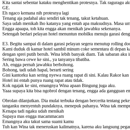
Kita santai sebentar kataku menghentikan protesnya. Tak raguragu ak
GE.
Eh ngaco kemana nih protesnya lagi
Tenang aja padahal aku sendiri tak tenang, takut ketahuan.
Saya udah menikah lho katanya yang entah apa maksudnya. Masa u
Engga apaapa, toh kita engga akan menikah jawabku sekenanya.
Setengah berlari pelayan hotel menuntun mobilku menuju garasi dengan
E3. Begitu sampai di dalam garasi pelayan segera menutup rolling do
Kami duduk di kamar hotel sambil minum coke sementara di depan ka
dengan sprei putih bersih. Wina lebih banyak diam. Tak sabaran aku 
Sering bawa cewe ke sini., ya tanyanya tibatiba.
Ah, engga pernah jawabku berbohong.
Bohong, tadi udah hapal, berarti sering
Gini kantorku kan sering nyewa ruang rapat di sini. Kalau Rakor kan 
Hotel ini entah punya ruang rapat atau tidak.
Kok ngajak ke sini, emangnya Wina apaan Bingung juga aku.
Yaaa supaya kita bisa ngobrol dengan tenang, engga ada gangguan en
Obrolan dilanjutkan. Dia mulai terbuka dengan bercerita tentang pe
tanganku menyentuh pundaknya, menepuk pahanya. Wina tak mempro
Kenapa tadi ngaku udah menikah
Supaya mas engga macammacam
Emangnya aku takut sama suami kamu
Tuh kan Wina tak meneruskan kalimatnya, karena aku langsung pega