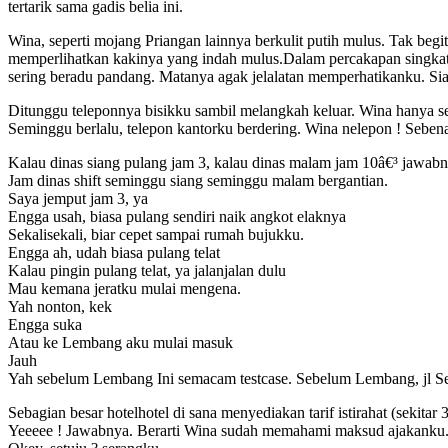
tertarik sama gadis belia ini.
Wina, seperti mojang Priangan lainnya berkulit putih mulus. Tak beg
memperlihatkan kakinya yang indah mulus.Dalam percakapan singka
sering beradu pandang. Matanya agak jelalatan memperhatikanku. Siap
Ditunggu teleponnya bisikku sambil melangkah keluar. Wina hanya s
Seminggu berlalu, telepon kantorku berdering. Wina nelepon ! Sebe
Kalau dinas siang pulang jam 3, kalau dinas malam jam 10â€³ jawabn
Jam dinas shift seminggu siang seminggu malam bergantian.
Saya jemput jam 3, ya
Engga usah, biasa pulang sendiri naik angkot elaknya
Sekalisekali, biar cepet sampai rumah bujukku.
Engga ah, udah biasa pulang telat
Kalau pingin pulang telat, ya jalanjalan dulu
Mau kemana jeratku mulai mengena.
Yah nonton, kek
Engga suka
Atau ke Lembang aku mulai masuk
Jauh
Yah sebelum Lembang Ini semacam testcase. Sebelum Lembang, jl Se
Sebagian besar hotelhotel di sana menyediakan tarif istirahat (sekitar
Yeeeee ! Jawabnya. Berarti Wina sudah memahami maksud ajakanku