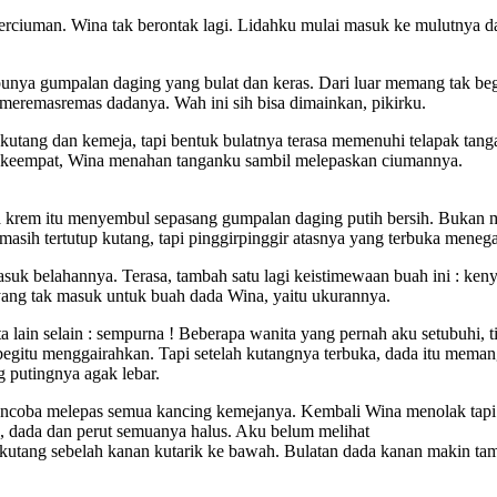
rciuman. Wina tak berontak lagi. Lidahku mulai masuk ke mulutnya da
unya gumpalan daging yang bulat dan keras. Dari luar memang tak beg
eremasremas dadanya. Wah ini sih bisa dimainkan, pikirku.
 kutang dan kemeja, tapi bentuk bulatnya terasa memenuhi telapak ta
ng keempat, Wina menahan tanganku sambil melepaskan ciumannya.
 krem itu menyembul sepasang gumpalan daging putih bersih. Bukan m
asih tertutup kutang, tapi pinggirpinggir atasnya yang terbuka menega
suk belahannya. Terasa, tambah satu lagi keistimewaan buah ini : keny
a yang tak masuk untuk buah dada Wina, yaitu ukurannya.
a lain selain : sempurna ! Beberapa wanita yang pernah aku setubuhi, 
gitu menggairahkan. Tapi setelah kutangnya terbuka, dada itu memang 
g putingnya agak lebar.
encoba melepas semua kancing kemejanya. Kembali Wina menolak tapi 
, dada dan perut semuanya halus. Aku belum melihat
i kutang sebelah kanan kutarik ke bawah. Bulatan dada kanan makin tam