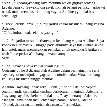
“Ahh.., ” kadang-kadang saya merintih waktu giginya tentang
kepala penisku. Sewaktu dia asyik nikmati batang penisku, jariku yg
nakal, mulai menelusuri dinding vagina Adeline yg mulai basah
sekali lagi.
“Creek.. crekk.. crek.., ” bunyi jariku keluar masuk dilubang vagina
Adeline.
“Ohh.. indra.. enak sekali sayaang.. ”
1.. 2.. 3.. jariku masuk berbarengan ke lubang vagina Adeline. Saya
kocok keluar masuk.., hingga pada akhirnya saya tidak tahan sekali
lagi untuk mulai memasukkan penisku, untuk menukar 5 jariku yg
telah “memperkosa” lubang kewanitaannya.
Serta..
“Ohh.. sayaang saya keluar sekali lagi.. ”
Orgasme yg ke-3 dicapai oleh Adeline dalam permainan itu serta
saya segera melanjutkan gagasan menindih badan Vina, berulang-
kali saya masukan hingga mentok.
Aaakhh.. sayaang.. enak sekali.. ohh.., ” rintih Adeline. Seperti
orang mandi, keringatku kembali berkucuran, menindih Adeline…
“sayaang saya bisa keluarin didalam.., ” saya bertanya Adeline.
“Jangan.. saya tidak mau, entar saya hamil, ” terang Adeline.
“Nggak deh sayaang janganlah cemas.., ” rengekku.