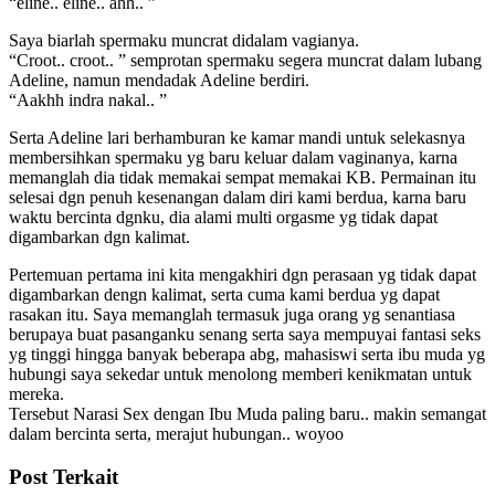
“eline.. eline.. ahh.. ”
Saya biarlah spermaku muncrat didalam vagianya.
“Croot.. croot.. ” semprotan spermaku segera muncrat dalam lubang
Adeline, namun mendadak Adeline berdiri.
“Aakhh indra nakal.. ”
Serta Adeline lari berhamburan ke kamar mandi untuk selekasnya
membersihkan spermaku yg baru keluar dalam vaginanya, karna
memanglah dia tidak memakai sempat memakai KB. Permainan itu
selesai dgn penuh kesenangan dalam diri kami berdua, karna baru
waktu bercinta dgnku, dia alami multi orgasme yg tidak dapat
digambarkan dgn kalimat.
Pertemuan pertama ini kita mengakhiri dgn perasaan yg tidak dapat
digambarkan dengn kalimat, serta cuma kami berdua yg dapat
rasakan itu. Saya memanglah termasuk juga orang yg senantiasa
berupaya buat pasanganku senang serta saya mempuyai fantasi seks
yg tinggi hingga banyak beberapa abg, mahasiswi serta ibu muda yg
hubungi saya sekedar untuk menolong memberi kenikmatan untuk
mereka.
Tersebut Narasi Sex dengan Ibu Muda paling baru.. makin semangat
dalam bercinta serta, merajut hubungan.. woyoo
Post Terkait