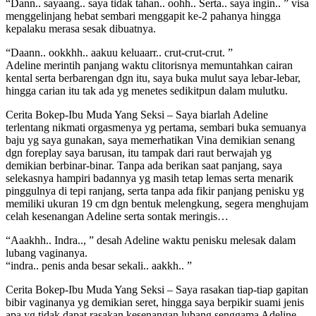
“Dann.. sayaang.. saya tidak tahan.. oohh.. Serta.. saya ingin.. ” visa
menggelinjang hebat sembari menggapit ke-2 pahanya hingga
kepalaku merasa sesak dibuatnya.
“Daann.. ookkhh.. aakuu keluaarr.. crut-crut-crut. ”
Adeline merintih panjang waktu clitorisnya memuntahkan cairan
kental serta berbarengan dgn itu, saya buka mulut saya lebar-lebar,
hingga carian itu tak ada yg menetes sedikitpun dalam mulutku.
Cerita Bokep-Ibu Muda Yang Seksi – Saya biarlah Adeline
terlentang nikmati orgasmenya yg pertama, sembari buka semuanya
baju yg saya gunakan, saya memerhatikan Vina demikian senang
dgn foreplay saya barusan, itu tampak dari raut berwajah yg
demikian berbinar-binar. Tanpa ada berikan saat panjang, saya
selekasnya hampiri badannya yg masih tetap lemas serta menarik
pinggulnya di tepi ranjang, serta tanpa ada fikir panjang penisku yg
memiliki ukuran 19 cm dgn bentuk melengkung, segera menghujam
celah kesenangan Adeline serta sontak meringis…
“Aaakhh.. Indra.., ” desah Adeline waktu penisku melesak dalam
lubang vaginanya.
“indra.. penis anda besar sekali.. aakkh.. ”
Cerita Bokep-Ibu Muda Yang Seksi – Saya rasakan tiap-tiap gapitan
bibir vaginanya yg demikian seret, hingga saya berpikir suami jenis
apa yg tidak dapat rasakan kesenangan lubang senggama Adeline