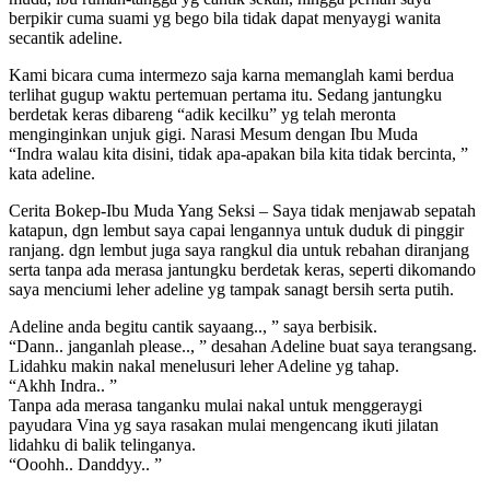
berpikir cuma suami yg bego bila tidak dapat menyaygi wanita
secantik adeline.
Kami bicara cuma intermezo saja karna memanglah kami berdua
terlihat gugup waktu pertemuan pertama itu. Sedang jantungku
berdetak keras dibareng “adik kecilku” yg telah meronta
menginginkan unjuk gigi. Narasi Mesum dengan Ibu Muda
“Indra walau kita disini, tidak apa-apakan bila kita tidak bercinta, ”
kata adeline.
Cerita Bokep-Ibu Muda Yang Seksi – Saya tidak menjawab sepatah
katapun, dgn lembut saya capai lengannya untuk duduk di pinggir
ranjang. dgn lembut juga saya rangkul dia untuk rebahan diranjang
serta tanpa ada merasa jantungku berdetak keras, seperti dikomando
saya menciumi leher adeline yg tampak sanagt bersih serta putih.
Adeline anda begitu cantik sayaang.., ” saya berbisik.
“Dann.. janganlah please.., ” desahan Adeline buat saya terangsang.
Lidahku makin nakal menelusuri leher Adeline yg tahap.
“Akhh Indra.. ”
Tanpa ada merasa tanganku mulai nakal untuk menggeraygi
payudara Vina yg saya rasakan mulai mengencang ikuti jilatan
lidahku di balik telinganya.
“Ooohh.. Danddyy.. ”