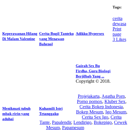
Tags:
cerita
dewasa
Print
Keperawanan Hilang
Cerita Bugil Tanteku
Adikku Hypersex
page
Di Malam Valentine
yang Menawan
3
Likes
Bahenol
Gairah Sex Bu
Firdha, Guru Biologi
Berjilbab Yang ...
Copyright © 2018.
Wisatalendir
Projejakarta
,
Agatha Porn
,
Porno pornox
,
Kluber Sex
,
Cerita Bokep Indonesia
,
Menikmati tubuh
Kuhamili Istri
Bokep Mesum
,
Igo Mesum
,
mbak ririn yang
Tetanggaku
Cerita Sex Igo
,
Cerita
aduhai
Tante
,
Papalendir
,
Lendirigo
,
Bokepigo
,
Cewek
Mesum
,
Papamesum