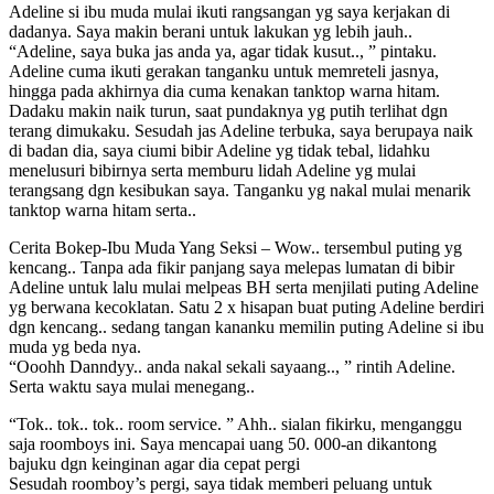
Adeline si ibu muda mulai ikuti rangsangan yg saya kerjakan di
dadanya. Saya makin berani untuk lakukan yg lebih jauh..
“Adeline, saya buka jas anda ya, agar tidak kusut.., ” pintaku.
Adeline cuma ikuti gerakan tanganku untuk memreteli jasnya,
hingga pada akhirnya dia cuma kenakan tanktop warna hitam.
Dadaku makin naik turun, saat pundaknya yg putih terlihat dgn
terang dimukaku. Sesudah jas Adeline terbuka, saya berupaya naik
di badan dia, saya ciumi bibir Adeline yg tidak tebal, lidahku
menelusuri bibirnya serta memburu lidah Adeline yg mulai
terangsang dgn kesibukan saya. Tanganku yg nakal mulai menarik
tanktop warna hitam serta..
Cerita Bokep-Ibu Muda Yang Seksi – Wow.. tersembul puting yg
kencang.. Tanpa ada fikir panjang saya melepas lumatan di bibir
Adeline untuk lalu mulai melpeas BH serta menjilati puting Adeline
yg berwana kecoklatan. Satu 2 x hisapan buat puting Adeline berdiri
dgn kencang.. sedang tangan kananku memilin puting Adeline si ibu
muda yg beda nya.
“Ooohh Danndyy.. anda nakal sekali sayaang.., ” rintih Adeline.
Serta waktu saya mulai menegang..
“Tok.. tok.. tok.. room service. ” Ahh.. sialan fikirku, menganggu
saja roomboys ini. Saya mencapai uang 50. 000-an dikantong
bajuku dgn keinginan agar dia cepat pergi
Sesudah roomboy’s pergi, saya tidak memberi peluang untuk