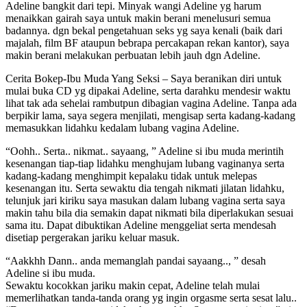
Adeline bangkit dari tepi. Minyak wangi Adeline yg harum
menaikkan gairah saya untuk makin berani menelusuri semua
badannya. dgn bekal pengetahuan seks yg saya kenali (baik dari
majalah, film BF ataupun bebrapa percakapan rekan kantor), saya
makin berani melakukan perbuatan lebih jauh dgn Adeline.
Cerita Bokep-Ibu Muda Yang Seksi – Saya beranikan diri untuk
mulai buka CD yg dipakai Adeline, serta darahku mendesir waktu
lihat tak ada sehelai rambutpun dibagian vagina Adeline. Tanpa ada
berpikir lama, saya segera menjilati, mengisap serta kadang-kadang
memasukkan lidahku kedalam lubang vagina Adeline.
“Oohh.. Serta.. nikmat.. sayaang, ” Adeline si ibu muda merintih
kesenangan tiap-tiap lidahku menghujam lubang vaginanya serta
kadang-kadang menghimpit kepalaku tidak untuk melepas
kesenangan itu. Serta sewaktu dia tengah nikmati jilatan lidahku,
telunjuk jari kiriku saya masukan dalam lubang vagina serta saya
makin tahu bila dia semakin dapat nikmati bila diperlakukan sesuai
sama itu. Dapat dibuktikan Adeline menggeliat serta mendesah
disetiap pergerakan jariku keluar masuk.
“Aakkhh Dann.. anda memanglah pandai sayaang.., ” desah
Adeline si ibu muda.
Sewaktu kocokkan jariku makin cepat, Adeline telah mulai
memerlihatkan tanda-tanda orang yg ingin orgasme serta sesat lalu..