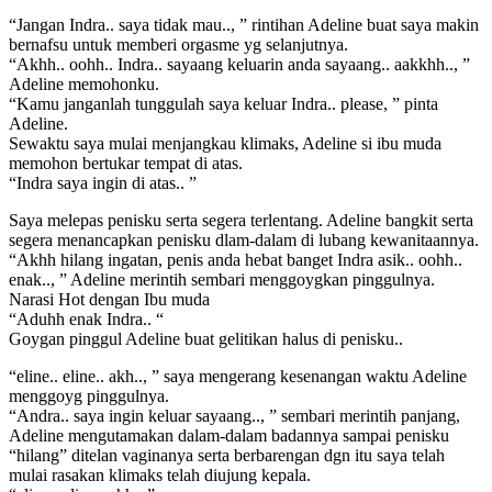
“Jangan Indra.. saya tidak mau.., ” rintihan Adeline buat saya makin
bernafsu untuk memberi orgasme yg selanjutnya.
“Akhh.. oohh.. Indra.. sayaang keluarin anda sayaang.. aakkhh.., ”
Adeline memohonku.
“Kamu janganlah tunggulah saya keluar Indra.. please, ” pinta
Adeline.
Sewaktu saya mulai menjangkau klimaks, Adeline si ibu muda
memohon bertukar tempat di atas.
“Indra saya ingin di atas.. ”
Saya melepas penisku serta segera terlentang. Adeline bangkit serta
segera menancapkan penisku dlam-dalam di lubang kewanitaannya.
“Akhh hilang ingatan, penis anda hebat banget Indra asik.. oohh..
enak.., ” Adeline merintih sembari menggoygkan pinggulnya.
Narasi Hot dengan Ibu muda
“Aduhh enak Indra.. “
Goygan pinggul Adeline buat gelitikan halus di penisku..
“eline.. eline.. akh.., ” saya mengerang kesenangan waktu Adeline
menggoyg pinggulnya.
“Andra.. saya ingin keluar sayaang.., ” sembari merintih panjang,
Adeline mengutamakan dalam-dalam badannya sampai penisku
“hilang” ditelan vaginanya serta berbarengan dgn itu saya telah
mulai rasakan klimaks telah diujung kepala.