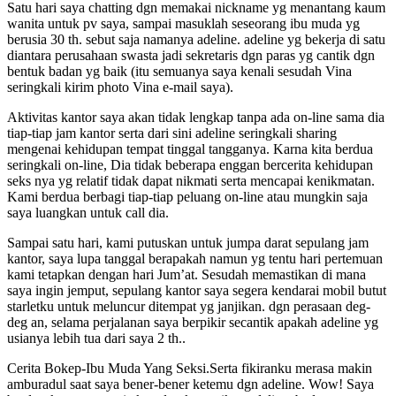
Satu hari saya chatting dgn memakai nickname yg menantang kaum
wanita untuk pv saya, sampai masuklah seseorang ibu muda yg
berusia 30 th. sebut saja namanya adeline. adeline yg bekerja di satu
diantara perusahaan swasta jadi sekretaris dgn paras yg cantik dgn
bentuk badan yg baik (itu semuanya saya kenali sesudah Vina
seringkali kirim photo Vina e-mail saya).
Aktivitas kantor saya akan tidak lengkap tanpa ada on-line sama dia
tiap-tiap jam kantor serta dari sini adeline seringkali sharing
mengenai kehidupan tempat tinggal tangganya. Karna kita berdua
seringkali on-line, Dia tidak beberapa enggan bercerita kehidupan
seks nya yg relatif tidak dapat nikmati serta mencapai kenikmatan.
Kami berdua berbagi tiap-tiap peluang on-line atau mungkin saja
saya luangkan untuk call dia.
Sampai satu hari, kami putuskan untuk jumpa darat sepulang jam
kantor, saya lupa tanggal berapakah namun yg tentu hari pertemuan
kami tetapkan dengan hari Jum’at. Sesudah memastikan di mana
saya ingin jemput, sepulang kantor saya segera kendarai mobil butut
starletku untuk meluncur ditempat yg janjikan. dgn perasaan deg-
deg an, selama perjalanan saya berpikir secantik apakah adeline yg
usianya lebih tua dari saya 2 th..
Cerita Bokep-Ibu Muda Yang Seksi.Serta fikiranku merasa makin
amburadul saat saya bener-bener ketemu dgn adeline. Wow! Saya