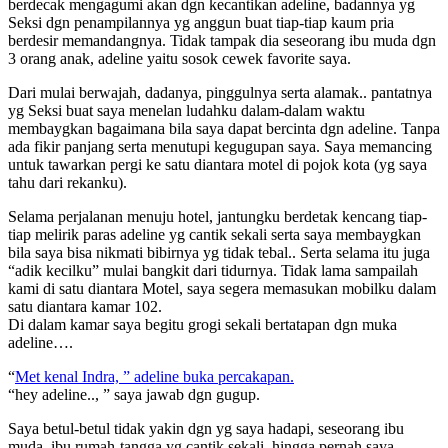
berdecak mengagumi akan dgn kecantikan adeline, badannya yg
Seksi dgn penampilannya yg anggun buat tiap-tiap kaum pria
berdesir memandangnya. Tidak tampak dia seseorang ibu muda dgn
3 orang anak, adeline yaitu sosok cewek favorite saya.
Dari mulai berwajah, dadanya, pinggulnya serta alamak.. pantatnya
yg Seksi buat saya menelan ludahku dalam-dalam waktu
membaygkan bagaimana bila saya dapat bercinta dgn adeline. Tanpa
ada fikir panjang serta menutupi kegugupan saya. Saya memancing
untuk tawarkan pergi ke satu diantara motel di pojok kota (yg saya
tahu dari rekanku).
Selama perjalanan menuju hotel, jantungku berdetak kencang tiap-
tiap melirik paras adeline yg cantik sekali serta saya membaygkan
bila saya bisa nikmati bibirnya yg tidak tebal.. Serta selama itu juga
“adik kecilku” mulai bangkit dari tidurnya. Tidak lama sampailah
kami di satu diantara Motel, saya segera memasukan mobilku dalam
satu diantara kamar 102.
Di dalam kamar saya begitu grogi sekali bertatapan dgn muka
adeline….
“
Met kenal Indra, ” adeline buka percakapan.
“hey adeline.., ” saya jawab dgn gugup.
Saya betul-betul tidak yakin dgn yg saya hadapi, seseorang ibu
muda, ibu rumah-tangga yg cantik sekali, hingga pernah saya