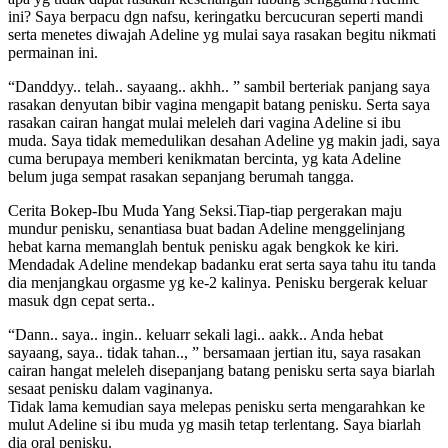
ini? Saya berpacu dgn nafsu, keringatku bercucuran seperti mandi
serta menetes diwajah Adeline yg mulai saya rasakan begitu nikmati
permainan ini.
“Danddyy.. telah.. sayaang.. akhh.. ” sambil berteriak panjang saya
rasakan denyutan bibir vagina mengapit batang penisku. Serta saya
rasakan cairan hangat mulai meleleh dari vagina Adeline si ibu
muda. Saya tidak memedulikan desahan Adeline yg makin jadi, saya
cuma berupaya memberi kenikmatan bercinta, yg kata Adeline
belum juga sempat rasakan sepanjang berumah tangga.
Cerita Bokep-Ibu Muda Yang Seksi.Tiap-tiap pergerakan maju
mundur penisku, senantiasa buat badan Adeline menggelinjang
hebat karna memanglah bentuk penisku agak bengkok ke kiri.
Mendadak Adeline mendekap badanku erat serta saya tahu itu tanda
dia menjangkau orgasme yg ke-2 kalinya. Penisku bergerak keluar
masuk dgn cepat serta..
“Dann.. saya.. ingin.. keluarr sekali lagi.. aakk.. Anda hebat
sayaang, saya.. tidak tahan.., ” bersamaan jertian itu, saya rasakan
cairan hangat meleleh disepanjang batang penisku serta saya biarlah
sesaat penisku dalam vaginanya.
Tidak lama kemudian saya melepas penisku serta mengarahkan ke
mulut Adeline si ibu muda yg masih tetap terlentang. Saya biarlah
dia oral penisku.