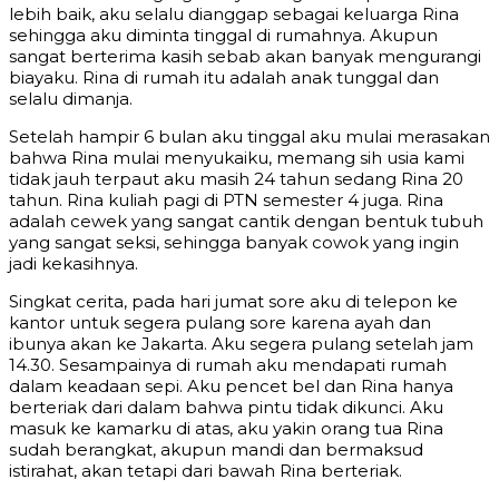
lebih baik, aku selalu dianggap sebagai keluarga Rina
sehingga aku diminta tinggal di rumahnya. Akupun
sangat berterima kasih sebab akan banyak mengurangi
biayaku. Rina di rumah itu adalah anak tunggal dan
selalu dimanja.
Setelah hampir 6 bulan aku tinggal aku mulai merasakan
bahwa Rina mulai menyukaiku, memang sih usia kami
tidak jauh terpaut aku masih 24 tahun sedang Rina 20
tahun. Rina kuliah pagi di PTN semester 4 juga. Rina
adalah cewek yang sangat cantik dengan bentuk tubuh
yang sangat seksi, sehingga banyak cowok yang ingin
jadi kekasihnya.
Singkat cerita, pada hari jumat sore aku di telepon ke
kantor untuk segera pulang sore karena ayah dan
ibunya akan ke Jakarta. Aku segera pulang setelah jam
14.30. Sesampainya di rumah aku mendapati rumah
dalam keadaan sepi. Aku pencet bel dan Rina hanya
berteriak dari dalam bahwa pintu tidak dikunci. Aku
masuk ke kamarku di atas, aku yakin orang tua Rina
sudah berangkat, akupun mandi dan bermaksud
istirahat, akan tetapi dari bawah Rina berteriak.