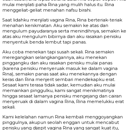
mulai menjilati paha Rina yang mulih halus itu. Rina
menggeliat-geliat menahan nafsu birahi.
Saat lidahku menjilati vagina Rina, Rina berteriak-teriak
menahan kenikmatan. Aku semakin ke atas dan
mengulum payudaranya serta menindihnya, semakin ke
atas aku mengulum bibirnya dan aku rasakan penisku
menyentuk benda lembut tapi panas.
Aku coba menekan tapi susah sekali. Rina semakin
meregangkan selangkangannya, aku menekan
pinggangku dan aku rasakan penisku mulai panas
(karena penisku menyeruak masuk ke dalam vagina
Rina), semakin panas saat aku menekannya dengan
keras dan Rina menjerit sembari mendekapku erat.
Sesaat kami terasa tidak sadar, kemudian aku mulai
memainkan pinggulku, kami sangat menikmatinya
hingga sesaat lamanya penisku mengejang dan cairan
menyeruak di dalam vagina Rina, Rina memelukku erat
sekali.
Kami kelelahan namun Rina kembali menggoyangkan
pinggulnya, akupun seolah enggan untuk mencabut
penisku yang dijepit vagina Rina yang sangat kuat itu,