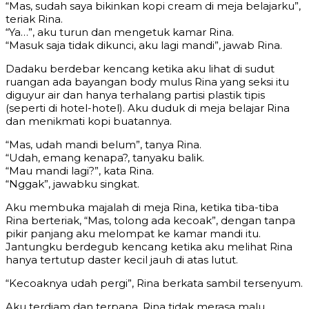
“Mas, sudah saya bikinkan kopi cream di meja belajarku”,
teriak Rina.
“Ya…”, aku turun dan mengetuk kamar Rina.
“Masuk saja tidak dikunci, aku lagi mandi”, jawab Rina.
Dadaku berdebar kencang ketika aku lihat di sudut
ruangan ada bayangan body mulus Rina yang seksi itu
diguyur air dan hanya terhalang partisi plastik tipis
(seperti di hotel-hotel). Aku duduk di meja belajar Rina
dan menikmati kopi buatannya.
“Mas, udah mandi belum”, tanya Rina.
“Udah, emang kenapa?, tanyaku balik.
“Mau mandi lagi?”, kata Rina.
“Nggak”, jawabku singkat.
Aku membuka majalah di meja Rina, ketika tiba-tiba
Rina berteriak, “Mas, tolong ada kecoak”, dengan tanpa
pikir panjang aku melompat ke kamar mandi itu.
Jantungku berdegub kencang ketika aku melihat Rina
hanya tertutup daster kecil jauh di atas lutut.
“Kecoaknya udah pergi”, Rina berkata sambil tersenyum.
Aku terdiam dan terpana, Rina tidak merasa malu