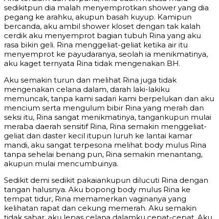
sedikitpun dia malah menyemprotkan shower yang dia
pegang ke arahku, akupun basah kuyup. Kamipun
bercanda, aku ambil shower kloset dengan tak kalah
cerdik aku menyemprot bagian tubuh Rina yang aku
rasa bikin geli. Rina menggeliat-geliat ketika air itu
menyemprot ke payudaranya, seolah ia menikmatinya,
aku kaget ternyata Rina tidak mengenakan BH.
Aku semakin turun dan melihat Rina juga tidak
mengenakan celana dalam, darah laki-lakiku
memuncak, tanpa kami sadari kami berpelukan dan aku
mencium serta mengulum bibir Rina yang merah dan
seksi itu, Rina sangat menikmatinya, tangankupun mulai
meraba daerah sensitif Rina, Rina semakin menggeliat-
geliat dan daster kecil itupun luruh ke lantai kamar
mandi, aku sangat terpesona melihat body mulus Rina
tanpa sehelai benang pun, Rina semakin menantang,
akupun mulai mencumbuinya.
Sedikit demi sedikit pakaiankupun dilucuti Rina dengan
tangan halusnya. Aku bopong body mulus Rina ke
tempat tidur, Rina memamerkan vaginanya yang
kelihatan rapat dan cekung memerah. Aku semakin
tidak sabar, aku lepas celana dalamku cepat-cepat. Aku