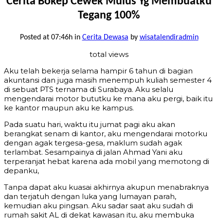
Cerita Bokep Cewek Mulus Yg Membuatku
Tegang 100%
Posted at 07:46h
in
Cerita Dewasa
by
wisatalendiradmin
total views
Aku telah bekerja selama hampir 6 tahun di bagian
akuntansi dan juga masih menempuh kuliah semester 4
di sebuat PTS ternama di Surabaya. Aku selalu
mengendarai motor bututku ke mana aku pergi, baik itu
ke kantor maupun aku ke kampus.
Pada suatu hari, waktu itu jumat pagi aku akan
berangkat senam di kantor, aku mengendarai motorku
dengan agak tergesa-gesa, maklum sudah agak
terlambat. Sesampainya di jalan Ahmad Yani aku
terperanjat hebat karena ada mobil yang memotong di
depanku,
Tanpa dapat aku kuasai akhirnya akupun menabraknya
dan terjatuh dengan luka yang lumayan parah,
kemudian aku pingsan. Aku sadar saat aku sudah di
rumah sakit AL di dekat kawasan itu, aku membuka