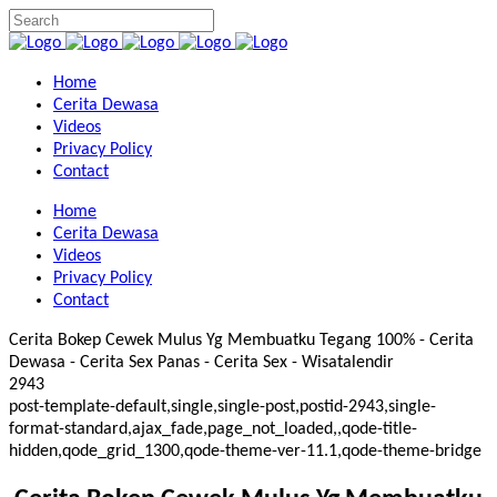
Home
Cerita Dewasa
Videos
Privacy Policy
Contact
Home
Cerita Dewasa
Videos
Privacy Policy
Contact
Cerita Bokep Cewek Mulus Yg Membuatku Tegang 100% - Cerita
Dewasa - Cerita Sex Panas - Cerita Sex - Wisatalendir
2943
post-template-default,single,single-post,postid-2943,single-
format-standard,ajax_fade,page_not_loaded,,qode-title-
hidden,qode_grid_1300,qode-theme-ver-11.1,qode-theme-bridge