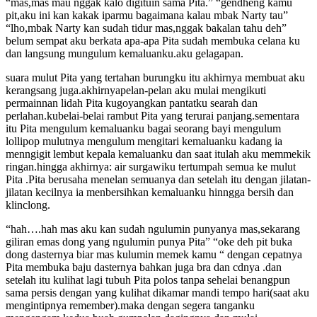
“mas,mas mau nggak kalo digituin sama Pita.” “gendheng kamu
pit,aku ini kan kakak iparmu bagaimana kalau mbak Narty tau”
“lho,mbak Narty kan sudah tidur mas,nggak bakalan tahu deh”
belum sempat aku berkata apa-apa Pita sudah membuka celana ku
dan langsung mungulum kemaluanku.aku gelagapan.
suara mulut Pita yang tertahan burungku itu akhirnya membuat aku
kerangsang juga.akhirnyapelan-pelan aku mulai mengikuti
permainnan lidah Pita kugoyangkan pantatku searah dan
perlahan.kubelai-belai rambut Pita yang terurai panjang.sementara
itu Pita mengulum kemaluanku bagai seorang bayi mengulum
lollipop mulutnya mengulum mengitari kemaluanku kadang ia
menngigit lembut kepala kemaluanku dan saat itulah aku memmekik
ringan.hingga akhirnya: air surgawiku tertumpah semua ke mulut
Pita .Pita berusaha menelan semuanya dan setelah itu dengan jilatan-
jilatan kecilnya ia menbersihkan kemaluanku hinngga bersih dan
klinclong.
“hah….hah mas aku kan sudah ngulumin punyanya mas,sekarang
giliran emas dong yang ngulumin punya Pita” “oke deh pit buka
dong dasternya biar mas kulumin memek kamu “ dengan cepatnya
Pita membuka baju dasternya bahkan juga bra dan cdnya .dan
setelah itu kulihat lagi tubuh Pita polos tanpa sehelai benangpun
sama persis dengan yang kulihat dikamar mandi tempo hari(saat aku
mengintipnya remember).maka dengan segera tanganku