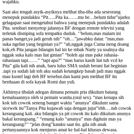
wajahku.
Saat aku tengah asyik-asyiknya melihat tiba-tiba ada seseorang
menepuk pundakku “Pit…..Pita ka……mu be…belum tidur”ujarku
gelagapan saat mengetahui bahwa yang menepuk pundakku adalah
Pita. sembari menyetop jalannya BF dengan remote televisi yang
terletak dismping sofa tempatku duduk. ‘’belum,mas malam ini
panas banget,ya jadi gerah nih” “oh…”jawabku datar. “mas,mas
suka ngeliat yang beginian ya?” “ah,nggak juga Cuma iseng doang
kok,eh Pita jangan bilangin hal ini ke mbak Narty ya soalnya dia
nggak suka kalo mas liat ginian” “boleh aja mas pake rahasia-
rahasiaan tapi……” “tapi apa?” “mas harus kasih liat tuh vcd ke
Pita” gila kali nih anak, baru lulus SMA sudah berani liat beginian
.tapi ya sudah lah toh aku sudah ketangkep basah jadi mau nggak
mau kustel lagi deh BF tersebut.dan kami pun melihat BF itu
berduaan di sofa kayak Romi dan yuli.
Akhirnya tibalah adegan dimana pemain pria dikulum batang
kemaluaannya oleh si pemain wanita.(oral sex). “mas kenapa sih
kok tuh cowok seneng banget waktu “anunya” dikulum sama
sicewek itu”Tanya Pita kujawab saja dengan jujur”ehh….tuh cowok
kerangsang kali. aku bilangin ya pit cowok itu kalo dikulum anunya
bakal kerangsang.” “emang kalo “anunya” mas digituin mas ya
kerangsang?’’ “jelas dong”kataku saat itu. gila nih anak
pertanyaannya kok menjurus amat ke hal-hal khusus dewasa.