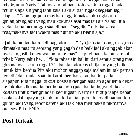
mbakyumu Narty” “ah mas ini gimana toh asal kita nggak buka
mulut siapa sih yang tahu kalau aku sudah nggak segelan lagi”
“tapi…’’ “dan lagipula mas kan nggak maksa aku nglakuin
ginian,orang aku yang mau kok,mas asal mas tau aja ya aku tuh
sudah lama menunggu saat dimana “segelku” dibuka sama
mas,makanya tadi waktu mas ngintip aku biarin aja.”
“jadi kamu tau kalo tadi pagi aku……” “ya,jelas tau dong mas ,mas
dimataku mas itu seorang yang gagah dan baik jadi aku nggak akan
nyesel ngasih keperawananku ke mas” “tapi gimana kalau sampai
mbak Narty tahu he…” “kita rahasiain hal ini dari semua orang mas
gimana mas setuju nggak?” “baiklah aku rasa inijalan yang baik
untuk kita berdua Pita aku mohon anggap saja malam ini tak pernah
terjadi” dan mulai saat itu kami merahasiakan hal ini pada
siapapun.Pita tinggal dikost-kostsan dengan alas an agar lebih dekat
ke fakultas dimana ia menimba ilmu.(padahal ia tinggal di kost-
kostsan untuk menghindari kecurigaan Narty}ia hidup tanpa beban
seolah-olah apayang telah kulakukan tak pernah terjadi namun kin
giliran aku yang repot karena aku tak bisa melupakan nikmatnya
oral sex Pita. END
Post Terkait
Tags: