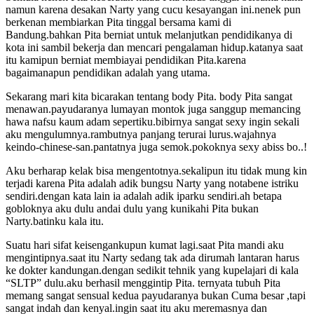
namun karena desakan Narty yang cucu kesayangan ini.nenek pun
berkenan membiarkan Pita tinggal bersama kami di
Bandung.bahkan Pita berniat untuk melanjutkan pendidikanya di
kota ini sambil bekerja dan mencari pengalaman hidup.katanya saat
itu kamipun berniat membiayai pendidikan Pita.karena
bagaimanapun pendidikan adalah yang utama.
Sekarang mari kita bicarakan tentang body Pita. body Pita sangat
menawan.payudaranya lumayan montok juga sanggup memancing
hawa nafsu kaum adam sepertiku.bibirnya sangat sexy ingin sekali
aku mengulumnya.rambutnya panjang terurai lurus.wajahnya
keindo-chinese-san.pantatnya juga semok.pokoknya sexy abiss bo..!
Aku berharap kelak bisa mengentotnya.sekalipun itu tidak mung kin
terjadi karena Pita adalah adik bungsu Narty yang notabene istriku
sendiri.dengan kata lain ia adalah adik iparku sendiri.ah betapa
gobloknya aku dulu andai dulu yang kunikahi Pita bukan
Narty.batinku kala itu.
Suatu hari sifat keisengankupun kumat lagi.saat Pita mandi aku
mengintipnya.saat itu Narty sedang tak ada dirumah lantaran harus
ke dokter kandungan.dengan sedikit tehnik yang kupelajari di kala
“SLTP” dulu.aku berhasil menggintip Pita. ternyata tubuh Pita
memang sangat sensual kedua payudaranya bukan Cuma besar ,tapi
sangat indah dan kenyal.ingin saat itu aku meremasnya dan