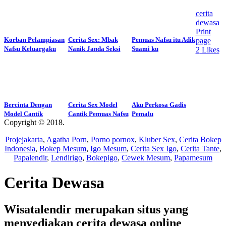
cerita
dewasa
Print
Korban Pelampiasan
Cerita Sex: Mbak
Pemuas Nafsu itu Adik
page
Nafsu Keluargaku
Nanik Janda Seksi
Suami ku
2
Likes
Bercinta Dengan
Cerita Sex Model
Aku Perkosa Gadis
Model Cantik
Cantik Pemuas Nafsu
Pemalu
Copyright © 2018.
Wisatalendir
Projejakarta
,
Agatha Porn
,
Porno pornox
,
Kluber Sex
,
Cerita Bokep
Indonesia
,
Bokep Mesum
,
Igo Mesum
,
Cerita Sex Igo
,
Cerita Tante
,
Papalendir
,
Lendirigo
,
Bokepigo
,
Cewek Mesum
,
Papamesum
Cerita Dewasa
Wisatalendir merupakan situs yang
menyediakan cerita dewasa online