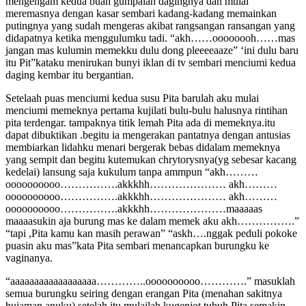
mengengam kedua buah gumpalan dagingnya dan mulai
meremasnya dengan kasar sembari kadang-kadang memainkan
putingnya yang sudah mengeras akibat rangsangan ransangan yang
didapatnya ketika menggulumku tadi. “akh……oooooooh……mas
jangan mas kulumin memekku dulu dong pleeeeaaze” ‘ini dulu baru
itu Pit”kataku menirukan bunyi iklan di tv sembari menciumi kedua
daging kembar itu bergantian.
Setelaah puas menciumi kedua susu Pita barulah aku mulai
menciumi memeknya pertama kujilati bulu-bulu halusnya rintihan
pita terdengar. tampaknya titik lemah Pita ada di memeknya.itu
dapat dibuktikan .begitu ia mengerakan pantatnya dengan antusias
membiarkan lidahku menari bergerak bebas didalam memeknya
yang sempit dan begitu kutemukan chrytorysnya(yg sebesar kacang
kedelai) lansung saja kukulum tanpa ammpun “akh………
oooooooooo…………….akkkhh………………… akh………
oooooooooo…………….akkkhh………………… akh………
oooooooooo…………….akkkhh…………………maaaaas
maaaasukin aja burung mas ke dalam memek aku akh…………….”
“tapi ,Pita kamu kan masih perawan” “askh….nggak peduli pokoke
puasin aku mas”kata Pita sembari menancapkan burungku ke
vaginanya.
“aaaaaaaaaaaaaaaaaa…………..oooooooooo………….” masuklah
semua burungku seiring dengan erangan Pita (menahan sakitnya
hujaman anuku).setelah itu mulailah kugenjot tubuh Pita semakin