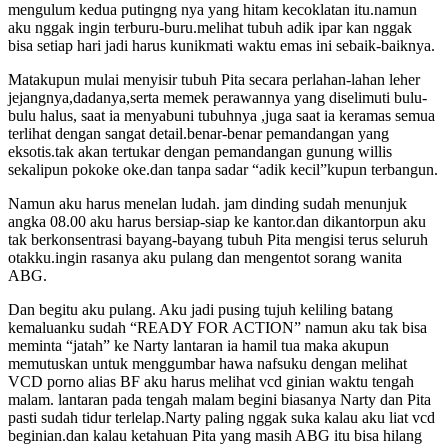
mengulum kedua putingng nya yang hitam kecoklatan itu.namun
aku nggak ingin terburu-buru.melihat tubuh adik ipar kan nggak
bisa setiap hari jadi harus kunikmati waktu emas ini sebaik-baiknya.
Matakupun mulai menyisir tubuh Pita secara perlahan-lahan leher
jejangnya,dadanya,serta memek perawannya yang diselimuti bulu-
bulu halus, saat ia menyabuni tubuhnya ,juga saat ia keramas semua
terlihat dengan sangat detail.benar-benar pemandangan yang
eksotis.tak akan tertukar dengan pemandangan gunung willis
sekalipun pokoke oke.dan tanpa sadar “adik kecil”kupun terbangun.
Namun aku harus menelan ludah. jam dinding sudah menunjuk
angka 08.00 aku harus bersiap-siap ke kantor.dan dikantorpun aku
tak berkonsentrasi bayang-bayang tubuh Pita mengisi terus seluruh
otakku.ingin rasanya aku pulang dan mengentot sorang wanita
ABG.
Dan begitu aku pulang. Aku jadi pusing tujuh keliling batang
kemaluanku sudah “READY FOR ACTION” namun aku tak bisa
meminta “jatah” ke Narty lantaran ia hamil tua maka akupun
memutuskan untuk menggumbar hawa nafsuku dengan melihat
VCD porno alias BF aku harus melihat vcd ginian waktu tengah
malam. lantaran pada tengah malam begini biasanya Narty dan Pita
pasti sudah tidur terlelap.Narty paling nggak suka kalau aku liat vcd
beginian.dan kalau ketahuan Pita yang masih ABG itu bisa hilang