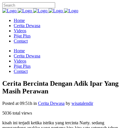
Home
Cerita Dewasa
Videos
Pijat Plus
Contact
Home
Cerita Dewasa
Videos
Pijat Plus
Contact
Cerita Bercinta Dengan Adik Ipar Yang
Masih Perawan
Posted at 09:51h
in
Cerita Dewasa
by
wisatalendir
5036 total views
kisah ini terjadi ketika istriku yang tercinta Narty. sedang
mengandung anakku yang pertama kira-kira satu setengah tahun