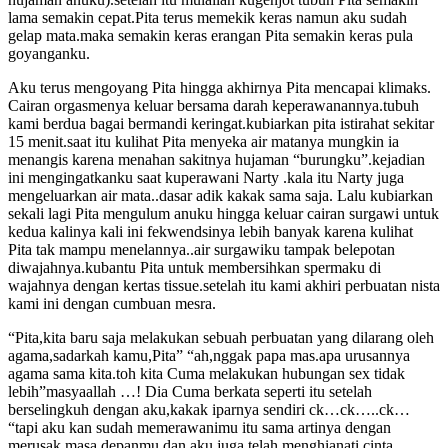
lama semakin cepat.Pita terus memekik keras namun aku sudah
gelap mata.maka semakin keras erangan Pita semakin keras pula
goyanganku.
Aku terus mengoyang Pita hingga akhirnya Pita mencapai klimaks.
Cairan orgasmenya keluar bersama darah keperawanannya.tubuh
kami berdua bagai bermandi keringat.kubiarkan pita istirahat sekitar
15 menit.saat itu kulihat Pita menyeka air matanya mungkin ia
menangis karena menahan sakitnya hujaman “burungku”.kejadian
ini mengingatkanku saat kuperawani Narty .kala itu Narty juga
mengeluarkan air mata..dasar adik kakak sama saja. Lalu kubiarkan
sekali lagi Pita mengulum anuku hingga keluar cairan surgawi untuk
kedua kalinya kali ini fekwendsinya lebih banyak karena kulihat
Pita tak mampu menelannya..air surgawiku tampak belepotan
diwajahnya.kubantu Pita untuk membersihkan spermaku di
wajahnya dengan kertas tissue.setelah itu kami akhiri perbuatan nista
kami ini dengan cumbuan mesra.
“Pita,kita baru saja melakukan sebuah perbuatan yang dilarang oleh
agama,sadarkah kamu,Pita” “ah,nggak papa mas.apa urusannya
agama sama kita.toh kita Cuma melakukan hubungan sex tidak
lebih”masyaallah …! Dia Cuma berkata seperti itu setelah
berselingkuh dengan aku,kakak iparnya sendiri ck…ck…..ck…
“tapi aku kan sudah memerawanimu itu sama artinya dengan
merusak masa depanmu dan aku juga telah menghianati cinta