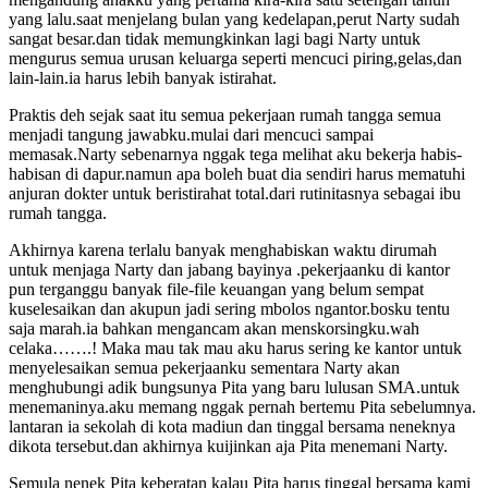
yang lalu.saat menjelang bulan yang kedelapan,perut Narty sudah
sangat besar.dan tidak memungkinkan lagi bagi Narty untuk
mengurus semua urusan keluarga seperti mencuci piring,gelas,dan
lain-lain.ia harus lebih banyak istirahat.
Praktis deh sejak saat itu semua pekerjaan rumah tangga semua
menjadi tangung jawabku.mulai dari mencuci sampai
memasak.Narty sebenarnya nggak tega melihat aku bekerja habis-
habisan di dapur.namun apa boleh buat dia sendiri harus mematuhi
anjuran dokter untuk beristirahat total.dari rutinitasnya sebagai ibu
rumah tangga.
Akhirnya karena terlalu banyak menghabiskan waktu dirumah
untuk menjaga Narty dan jabang bayinya .pekerjaanku di kantor
pun terganggu banyak file-file keuangan yang belum sempat
kuselesaikan dan akupun jadi sering mbolos ngantor.bosku tentu
saja marah.ia bahkan mengancam akan menskorsingku.wah
celaka…….! Maka mau tak mau aku harus sering ke kantor untuk
menyelesaikan semua pekerjaanku sementara Narty akan
menghubungi adik bungsunya Pita yang baru lulusan SMA.untuk
menemaninya.aku memang nggak pernah bertemu Pita sebelumnya.
lantaran ia sekolah di kota madiun dan tinggal bersama neneknya
dikota tersebut.dan akhirnya kuijinkan aja Pita menemani Narty.
Semula nenek Pita keberatan kalau Pita harus tinggal bersama kami