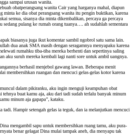
ngga sampai urusan wanita.
 sebuah obatperangsang wanita Cair yang harganya mahal, diapun
ng minta ke dia obat perangsang wanita itu pengin buktikan, karena
akai semua, sisanya dia minta dikembalikan, percaya ga percaya
ku sedang pulang ke rumah orang tuanya…. ah sudahlah sementara
bapak biasanya juga ikut komentar sambil ngobrol satu sama lain.
uncullah dua anak SMA masih dengan seragamnya menyapaku karena
lewati rumahku tiba-tiba mereka berhenti dan sepertinya saling
n aku suruh mereka kembali lagi nanti sore untuk ambil uangnya.
yangannya berhasil menjebol gawang lawan. Beberapa menit
lai membersihkan ruangan dan mencuci gelas-gelas kotor karena
muncul dalam pikiranku, aku ingin menguji keampuhan obat
i tehnya buat kamu aja, aku dari tadi sudah terlalu banyak minum
 kamu minum aja gapapa”, kataku.
tadi. Hampir setengah gelas ia teguk, dan ia melanjutkan mencuci
 Dina mengambil sapu untuk membersihkan ruang tamu, aku pura-
rnyata benar gelagat Dina mulai tampak aneh, dia menyapu tak