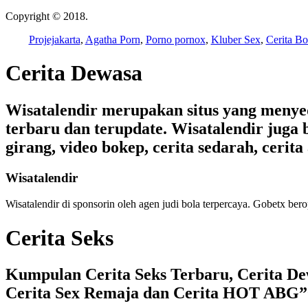
Copyright © 2018.
Wisatalendir
Projejakarta
,
Agatha Porn
,
Porno pornox
,
Kluber Sex
,
Cerita Bo
Cerita Dewasa
Wisatalendir merupakan situs yang menyedia
terbaru dan terupdate. Wisatalendir juga b
girang, video bokep, cerita sedarah, cerita 
Wisatalendir
Wisatalendir di sponsorin oleh
agen judi bola terpercaya
. Gobetx bero
Cerita Seks
Kumpulan Cerita Seks Terbaru, Cerita Dew
Cerita Sex Remaja dan Cerita HOT ABG”