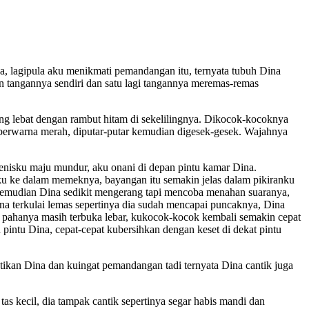
a, lagipula aku menikmati pemandangan itu, ternyata tubuh Dina
 tangannya sendiri dan satu lagi tangannya meremas-remas
ang lebat dengan rambut hitam di sekelilingnya. Dikocok-kocoknya
berwarna merah, diputar-putar kemudian digesek-gesek. Wajahnya
enisku maju mundur, aku onani di depan pintu kamar Dina.
ku ke dalam memeknya, bayangan itu semakin jelas dalam pikiranku
 kemudian Dina sedikit mengerang tapi mencoba menahan suaranya,
a terkulai lemas sepertinya dia sudah mencapai puncaknya, Dina
 pahanya masih terbuka lebar, kukocok-kocok kembali semakin cepat
ntu Dina, cepat-cepat kubersihkan dengan keset di dekat pintu
ikan Dina dan kuingat pemandangan tadi ternyata Dina cantik juga
 kecil, dia tampak cantik sepertinya segar habis mandi dan