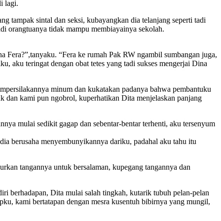
 lagi.
 tampak sintal dan seksi, kubayangkan dia telanjang seperti tadi
jadi orangtuanya tidak mampu membiayainya sekolah.
na Fera?”,tanyaku. “Fera ke rumah Pak RW ngambil sumbangan juga,
, aku teringat dengan obat tetes yang tadi sukses mengerjai Dina
u mempersilakannya minum dan kukatakan padanya bahwa pembantuku
k dan kami pun ngobrol, kuperhatikan Dita menjelaskan panjang
a mulai sedikit gagap dan sebentar-bentar terhenti, aku tersenyum
 dia berusaha menyembunyikannya dariku, padahal aku tahu itu
lurkan tangannya untuk bersalaman, kupegang tangannya dan
ri berhadapan, Dita mulai salah tingkah, kutarik tubuh pelan-pelan
u, kami bertatapan dengan mesra kusentuh bibirnya yang mungil,