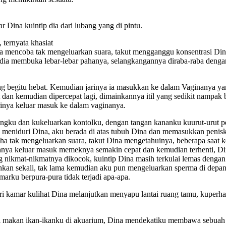
Dina kuintip dia dari lubang yang di pintu.
ternyata khasiat
ina mencoba tak mengeluarkan suara, takut mengganggu konsentrasi Din
dia membuka lebar-lebar pahanya, selangkangannya diraba-raba dengan
yang begitu hebat. Kemudian jarinya ia masukkan ke dalam Vaginanya y
an kemudian dipercepat lagi, dimainkannya itil yang sedikit nampak 
inya keluar masuk ke dalam vaginanya.
ingku dan kukeluarkan kontolku, dengan tangan kananku kuurut-urut p
ng meniduri Dina, aku berada di atas tubuh Dina dan memasukkan penis
aha tak mengeluarkan suara, takut Dina mengetahuinya, beberapa saat
annya keluar masuk memeknya semakin cepat dan kemudian terhenti, Din
 nikmat-nikmatnya dikocok, kuintip Dina masih terkulai lemas dengan
n sekali, tak lama kemudian aku pun mengeluarkan sperma di depan pi
rku berpura-pura tidak terjadi apa-apa.
kamar kulihat Dina melanjutkan menyapu lantai ruang tamu, kuperhat
 makan ikan-ikanku di akuarium, Dina mendekatiku membawa sebuah tas