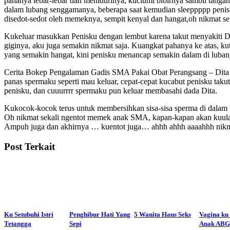
pahanya lebar-lebar dan menidurinya, kuciumi bibirnya sambil tan
dalam lubang senggamanya, beberapa saat kemudian sleeppppp penisk
disedot-sedot oleh memeknya, sempit kenyal dan hangat,oh nikmat sek
Kukeluar masukkan Penisku dengan lembut karena takut menyakiti D
giginya, aku juga semakin nikmat saja. Kuangkat pahanya ke atas, 
yang semakin hangat, kini penisku menancap semakin dalam di luban
Cerita Bokep Pengalaman Gadis SMA Pakai Obat Perangsang – Dita m
panas spermaku seperti mau keluar, cepat-cepat kucabut penisku tak
penisku, dan cuuurrrr spermaku pun keluar membasahi dada Dita.
Kukocok-kocok terus untuk membersihkan sisa-sisa sperma di dalam 
Oh nikmat sekali ngentot memek anak SMA, kapan-kapan akan kuulang
Ampuh juga dan akhirnya … kuentot juga… ahhh ahhh aaaahhh ni
Post Terkait
Ku Setubuhi Istri
Penghibur Hati Yang
5 Wanita Haus Seks
Vagina ku 
Tetangga
Sepi
Anak ABG