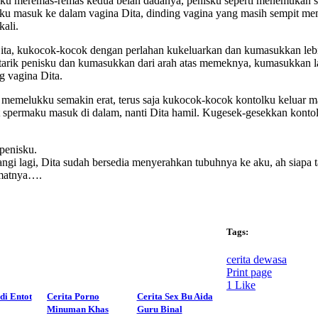
ganku meremas-remas kedua belah dadanya, penisku seperti menemukan
u masuk ke dalam vagina Dita, dinding vagina yang masih sempit memb
ali.
ita, kukocok-kocok dengan perlahan kukeluarkan dan kumasukkan lebih
kutarik penisku dan kumasukkan dari arah atas memeknya, kumasukkan
g vagina Dita.
emelukku semakin erat, terus saja kukocok-kocok kontolku keluar ma
ut spermaku masuk di dalam, nanti Dita hamil. Kugesek-gesekkan konto
penisku.
i lagi, Dita sudah bersedia menyerahkan tubuhnya ke aku, ah siapa t
kmatnya….
Tags:
cerita dewasa
Print page
1
Like
di Entot
Cerita Porno
Cerita Sex Bu Aida
Minuman Khas
Guru Binal