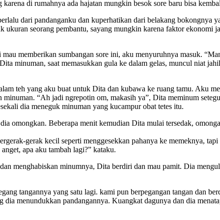
 karena di rumahnya ada hajatan mungkin besok sore baru bisa kembali
rlalu dari pandanganku dan kuperhatikan dari belakang bokongnya yang
tuk ukuran seorang pembantu, sayang mungkin karena faktor ekonomi 
nji mau memberikan sumbangan sore ini, aku menyuruhnya masuk. “Ma
ta minuman, saat memasukkan gula ke dalam gelas, muncul niat jahilku
e dalam teh yang aku buat untuk Dita dan kubawa ke ruang tamu. Ak
n minuman. “Ah jadi ngrepotin om, makasih ya”, Dita meminum setegu
esekali dia meneguk minuman yang kucampur obat tetes itu.
ia omongkan. Beberapa menit kemudian Dita mulai tersedak, omonganny
bergerak-gerak kecil seperti menggesekkan pahanya ke memeknya, tapi
nget, apa aku tambah lagi?” kataku.
 dan menghabiskan minumnya, Dita berdiri dan mau pamit. Dia mengu
egang tangannya yang satu lagi. kami pun berpegangan tangan dan berdi
ng dia menundukkan pandangannya. Kuangkat dagunya dan dia menatapk