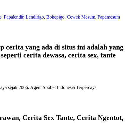
e
,
Papalendir
,
Lendirigo
,
Bokepigo
,
Cewek Mesum
,
Papamesum
 cerita yang ada di situs ini adalah yang
eperti cerita dewasa, cerita sex, tante
caya
sejak 2006. Agent Sbobet Indonesia Terpercaya
awan, Cerita Sex Tante, Cerita Ngentot,