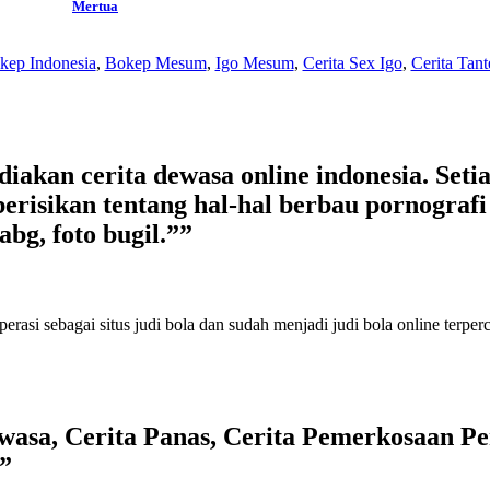
Mertua
kep Indonesia
,
Bokep Mesum
,
Igo Mesum
,
Cerita Sex Igo
,
Cerita Tant
kan cerita dewasa online indonesia. Setiap
erisikan tentang hal-hal berbau pornografi s
abg, foto bugil.””
perasi sebagai
situs judi bola
dan sudah menjadi
judi bola online terper
asa, Cerita Panas, Cerita Pemerkosaan Per
”