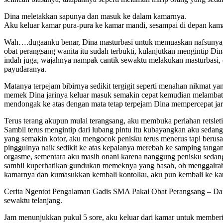
Dina meletakkan sapunya dan masuk ke dalam kamarnya.
Aku keluar kamar pura-pura ke kamar mandi, sesampai di depan kamar 
Wah….dugaanku benar, Dina masturbasi untuk memuaskan nafsunya, 
obat perangsang wanita itu sudah terbukti, kulanjutkan mengintip D
indah juga, wajahnya nampak cantik sewaktu melakukan masturbasi, 
payudaranya.
Matanya terpejam bibirnya sedikit tergigit seperti menahan nikmat 
memek Dina jarinya keluar masuk semakin cepat kemudian melambat d
mendongak ke atas dengan mata tetap terpejam Dina mempercepat jar
Terus terang akupun mulai terangsang, aku membuka perlahan retslet
Sambil terus mengintip dari lubang pintu itu kubayangkan aku seda
yang semakin kotor, aku mengocok penisku terus menerus tapi berus
pinggulnya naik sedikit ke atas kepalanya merebah ke samping tang
orgasme, sementara aku masih onani karena nanggung penisku sedang
sambil kuperhatikan gundukan memeknya yang basah, oh menggairahka
kamarnya dan kumasukkan kembali kontolku, aku pun kembali ke kama
Cerita Ngentot Pengalaman Gadis SMA Pakai Obat Perangsang – Dari 
sewaktu telanjang.
Jam menunjukkan pukul 5 sore, aku keluar dari kamar untuk memberi