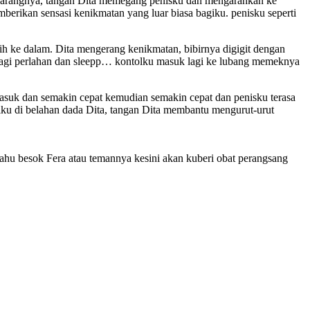
 sarangnya, tangan Dita memegang penisku dan mengarahkan ke
erikan sensasi kenikmatan yang luar biasa bagiku. penisku seperti
 ke dalam. Dita mengerang kenikmatan, bibirnya digigit dengan
 lagi perlahan dan sleepp… kontolku masuk lagi ke lubang memeknya
suk dan semakin cepat kemudian semakin cepat dan penisku terasa
lku di belahan dada Dita, tangan Dita membantu mengurut-urut
ahu besok Fera atau temannya kesini akan kuberi obat perangsang