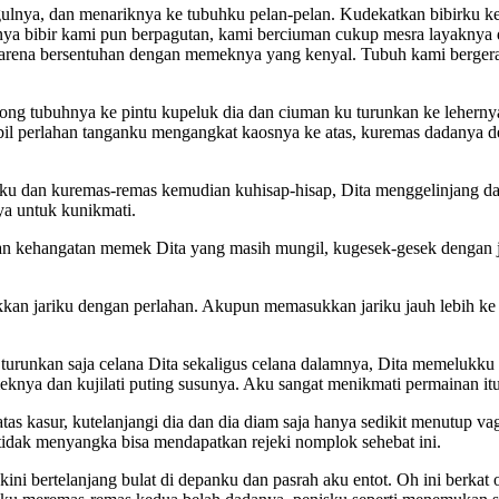
nya, dan menariknya ke tubuhku pelan-pelan. Kudekatkan bibirku ke 
 bibir kami pun berpagutan, kami berciuman cukup mesra layaknya du
arena bersentuhan dengan memeknya yang kenyal. Tubuh kami bergerak
g tubuhnya ke pintu kupeluk dia dan ciuman ku turunkan ke lehernya
il perlahan tanganku mengangkat kaosnya ke atas, kuremas dadanya d
riku dan kuremas-remas kemudian kuhisap-hisap, Dita menggelinjang 
ya untuk kunikmati.
an kehangatan memek Dita yang masih mungil, kugesek-gesek dengan 
n jariku dengan perlahan. Akupun memasukkan jariku jauh lebih ke 
unkan saja celana Dita sekaligus celana dalamnya, Dita memelukku era
nya dan kujilati puting susunya. Aku sangat menikmati permainan itu
as kasur, kutelanjangi dia dan dia diam saja hanya sedikit menutup
tidak menyangka bisa mendapatkan rejeki nomplok sehebat ini.
ni bertelanjang bulat di depanku dan pasrah aku entot. Oh ini berka