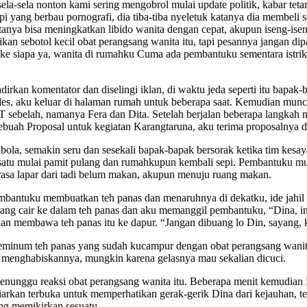
-sela nonton kami sering mengobrol mulai update politik, kabar teta
pi yang berbau pornografi, dia tiba-tiba nyeletuk katanya dia membeli
katanya bisa meningkatkan libido wanita dengan cepat, akupun iseng-ise
n sebotol kecil obat perangsang wanita itu, tapi pesannya jangan dip
ke siapa ya, wanita di rumahku Cuma ada pembantuku sementara istri
irkan komentator dan diselingi iklan, di waktu jeda seperti itu bapak-
edes, aku keluar di halaman rumah untuk beberapa saat. Kemudian m
sebelah, namanya Fera dan Dita. Setelah berjalan beberapa langkah me
uah Proposal untuk kegiatan Karangtaruna, aku terima proposalnya da
la, semakin seru dan sesekali bapak-bapak bersorak ketika tim kesa
rsatu mulai pamit pulang dan rumahkupun kembali sepi. Pembantuku mu
rasa lapar dari tadi belum makan, akupun menuju ruang makan.
antuku membuatkan teh panas dan menaruhnya di dekatku, ide jahil 
sang cair ke dalam teh panas dan aku memanggil pembantuku, “Dina, in
 dan membawa teh panas itu ke dapur. “Jangan dibuang lo Din, sayang,
eminum teh panas yang sudah kucampur dengan obat perangsang wanita 
an menghabiskannya, mungkin karena gelasnya mau sekalian dicuci.
enunggu reaksi obat perangsang wanita itu. Beberapa menit kemudian
rkan terbuka untuk memperhatikan gerak-gerik Dina dari kejauhan, te
ang memikirkan sesuatu.