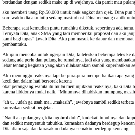
berdandan dengan sedikit make up di wajahnya, dia pamit mau pulang
aku memberi uang Rp.50.000 untuk naik angkot dan ojek. Dina pun be
sore waktu dia aku intip sedang masturbasi. Dina memang cantik un
Beberapa saat kemudian pintu rumahku diketuk, sepertinya ada tamu.
Ternyata Dita, anak SMA yang tadi memberiku proposal dan aku ja
kami bagi tugas”,jawab Dita. Aku pun masuk ke dapur dan membuat Di
pembantuku.
Akupun mencoba untuk ngerjain Dita, kuteteskan beberapa tetes k
sedang ada perlu dan pulang ke rumahnya, jadi aku yang membuatka
lebar tentang kegiatan yang akan dilaksanakan sambil kuperhatikan s
Aku menunggu reaksinya tapi berpura-pura memperhatikan apa yang d
kecil dan dalam hati bersorak karena
obat perangsang wanita itu mulai menunjukkan reaksinya, kaki Dita 
karena libidonya mulai naik. “Minumnya dihabiskan mumpung masih a
“ah u…udah ga usah ma…makasih”, jawabnya sambil sedikit terbata
kurasakan sedikit bergetar.
“Nanti aja pulangnya, kita ngobrol dulu”, kudekati tubuhnya dan kup
dan sedikit menyentuh tubuhku, kurasakan dadanya berdegup kenca
Dita diam saja dan kurasakan dadanya semakin berdegup kencang.