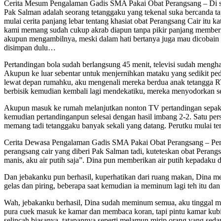
Cerita Mesum Pengalaman Gadis SMA Pakai Obat Perangsang – Di sela
Pak Salman adalah seorang tetanggaku yang tekenal suka bercanda ta
mulai cerita panjang lebar tentang khasiat obat Perangsang Cair itu 
kami memang sudah cukup akrab diapun tanpa pikir panjang memberika
akupun mengambilnya, meski dalam hati bertanya juga mau dicobain 
disimpan dulu…
Pertandingan bola sudah berlangsung 45 menit, televisi sudah menghad
Akupun ke luar sebentar untuk menjernihkan mataku yang sedikit p
lewat depan rumahku, aku mengenali mereka berdua anak tetangga RT 
berbisik kemudian kembali lagi mendekatiku, mereka menyodorkan seb
Akupun masuk ke rumah melanjutkan nonton TV pertandingan sepakbo
kemudian pertandinganpun selesai dengan hasil imbang 2-2. Satu pe
memang tadi tetanggaku banyak sekali yang datang. Perutku mulai te
Cerita Dewasa Pengalaman Gadis SMA Pakai Obat Perangsang – Pemb
perangsang cair yang diberi Pak Salman tadi, kuteteskan obat Perang
manis, aku air putih saja”. Dina pun memberikan air putih kepadaku
Dan jebakanku pun berhasil, kuperhatikan dari ruang makan, Dina m
gelas dan piring, beberapa saat kemudian ia meminum lagi teh itu d
Wah, jebakanku berhasil, Dina sudah meminum semua, aku tinggal m
pura cuek masuk ke kamar dan membaca koran, tapi pintu kamar kubia
selincah biasanya, tatapannya seperti melamun mirip orang yang sed