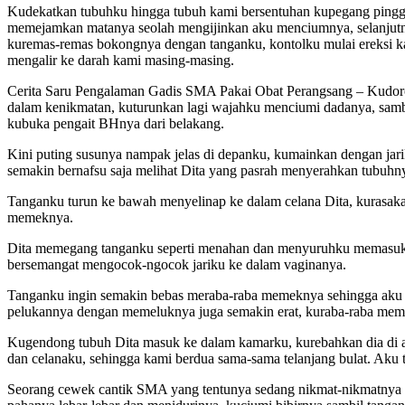
Kudekatkan tubuhku hingga tubuh kami bersentuhan kupegang pinggul
memejamkan matanya seolah mengijinkan aku menciumnya, selanjutnya
kuremas-remas bokongnya dengan tanganku, kontolku mulai ereksi k
mengalir ke darah kami masing-masing.
Cerita Saru Pengalaman Gadis SMA Pakai Obat Perangsang – Kudoron
dalam kenikmatan, kuturunkan lagi wajahku menciumi dadanya, samb
kubuka pengait BHnya dari belakang.
Kini puting susunya nampak jelas di depanku, kumainkan dengan ja
semakin bernafsu saja melihat Dita yang pasrah menyerahkan tubuhn
Tanganku turun ke bawah menyelinap ke dalam celana Dita, kurasak
memeknya.
Dita memegang tanganku seperti menahan dan menyuruhku memasukka
bersemangat mengocok-ngocok jariku ke dalam vaginanya.
Tanganku ingin semakin bebas meraba-raba memeknya sehingga aku tur
pelukannya dengan memeluknya juga semakin erat, kuraba-raba memek
Kugendong tubuh Dita masuk ke dalam kamarku, kurebahkan dia di at
dan celanaku, sehingga kami berdua sama-sama telanjang bulat. Aku 
Seorang cewek cantik SMA yang tentunya sedang nikmat-nikmatnya ki