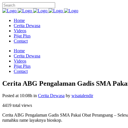
Home
Cerita Dewasa
Videos
Pijat Plus
Contact
Home
Cerita Dewasa
Videos
Pijat Plus
Contact
Cerita ABG Pengalaman Gadis SMA Pakai
Posted at 10:08h
in
Cerita Dewasa
by
wisatalendir
4419 total views
Cerita ABG Pengalaman Gadis SMA Pakai Obat Perangsang – Selesai m
rumahku rame layaknya bioskop.