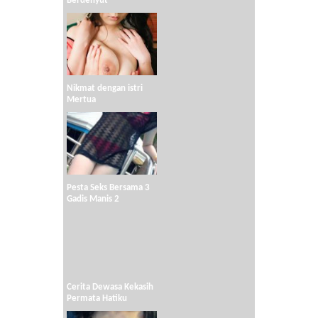
Berdenyut
Nikmat dengan istri
Mertua
Pesta Seks Bersama 3
Gadis Manis 2
Cerita Dewasa Kekasih
Permata Hatiku