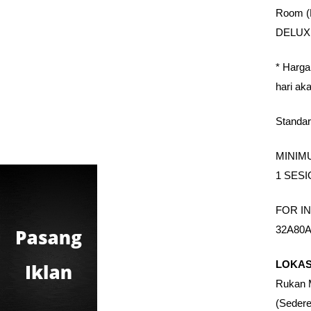
Room (
DELUXE
* Harga
hari ak
Standar
MINIM
1 SESI
FOR I
32A80A
LOKAS
Rukan M
(Sedere