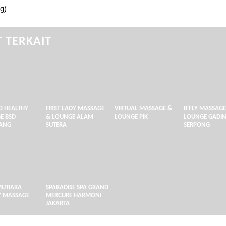
g)
 TERKAIT
 HEALTHY
FIRST LADY MASSAGE
VIRTUAL MASSAGE &
B’FLY MASSAGE
E BSD
& LOUNGE ALAM
LOUNGE PIK
LOUNGE GADI
ANG
SUTERA
SERPONG
MUTIARA
SPARADISE SPA GRAND
Y MASSAGE
MERCURE HARMONI
JAKARTA