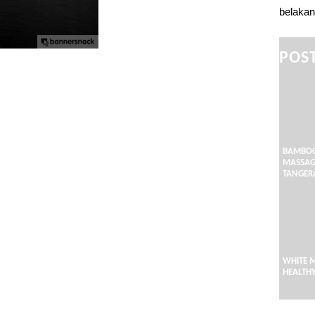
belakan
POST
BAMBOO
MASSAG
TANGER
WHITE 
HEALTH