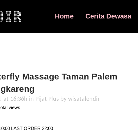
Home
Cerita Dewasa
terfly Massage Taman Palem
gkareng
d at 16:36h
in
Pijat Plus
by
wisatalendir
otal views
0:00 LAST ORDER 22:00