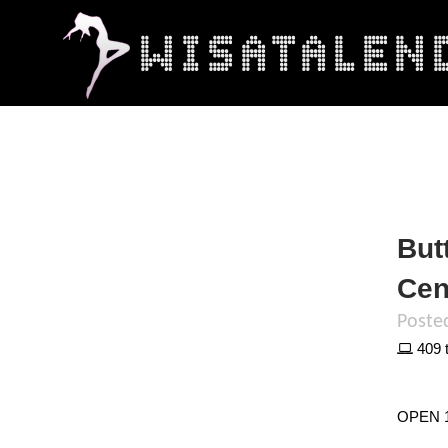
But
Cen
Poste
409 t
OPEN 1