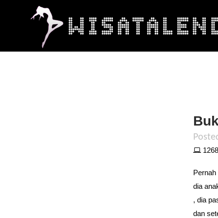
Buk
Poste
1268 
Pernah 
dia ana
, dia p
dan set