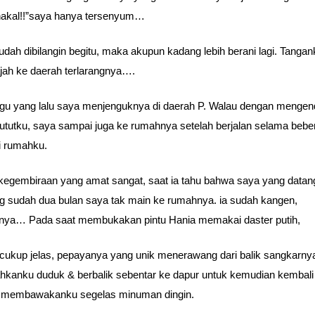
nakal!!”saya hanya tersenyum…
udah dibilangin begitu, maka akupun kadang lebih berani lagi. Tangan
jah ke daerah terlarangnya….
u yang lalu saya menjenguknya di daerah P. Walau dengan mengen
ututku, saya sampai juga ke rumahnya setelah berjalan selama bebe
i rumahku.
 kegembiraan yang amat sangat, saat ia tahu bahwa saya yang datan
sudah dua bulan saya tak main ke rumahnya. ia sudah kangen,
nya… Pada saat membukakan pintu Hania memakai daster putih,
t cukup jelas, pepayanya yang unik menerawang dari balik sangkarny
hkanku duduk & berbalik sebentar ke dapur untuk kemudian kembali 
 membawakanku segelas minuman dingin.