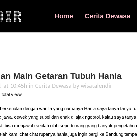
Home
Cerita Dewasa
an Main Getaran Tubuh Hania
d at 10:45h
in
Cerita Dewasa
by
wisatalendir
total views
berkenalan dengan wanita yang namanya Hania saya tanya tanya r
k jawa, cewek yang supel dan enak di ajak ngobrol, kalau saya tanya
asti bisa menjawab seolah olah seperti orang yang banyak pengetahu
elah kami chat chat rupanya hania juga ingin pergi ke Bandung tempat