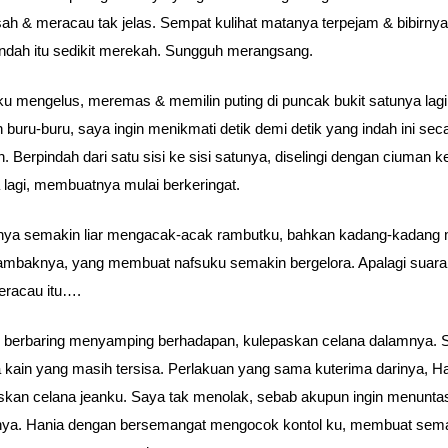
h & meracau tak jelas. Sempat kulihat matanya terpejam & bibirny
ndah itu sedikit merekah. Sungguh merangsang.
u mengelus, meremas & memilin puting di puncak bukit satunya lagi
in buru-buru, saya ingin menikmati detik demi detik yang indah ini sec
n. Berpindah dari satu sisi ke sisi satunya, diselingi dengan ciuman k
a lagi, membuatnya mulai berkeringat.
nya semakin liar mengacak-acak rambutku, bahkan kadang-kadang 
mbaknya, yang membuat nafsuku semakin bergelora. Apalagi suar
eracau itu….
berbaring menyamping berhadapan, kulepaskan celana dalamnya. S
 kain yang masih tersisa. Perlakuan yang sama kuterima darinya, H
kan celana jeanku. Saya tak menolak, sebab akupun ingin menunta
ya. Hania dengan bersemangat mengocok kontol ku, membuat sem