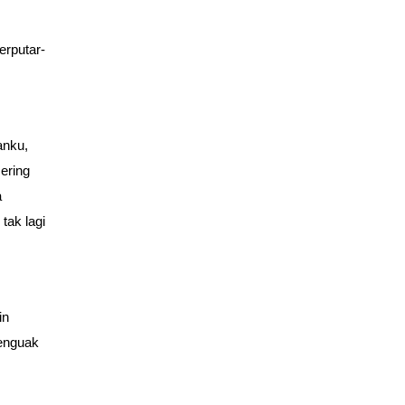
erputar-
anku,
ering
a
tak lagi
in
menguak