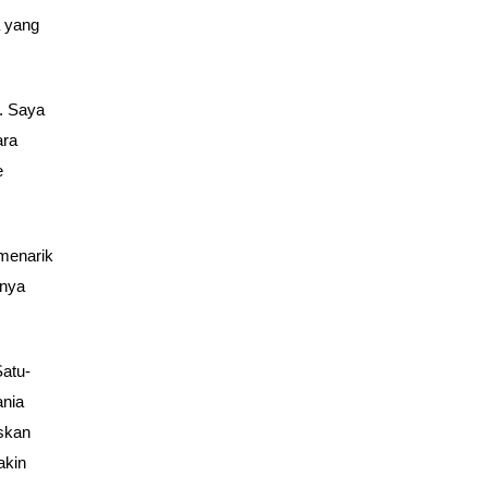
a yang
. Saya
ara
e
menarik
anya
atu-
ania
skan
akin