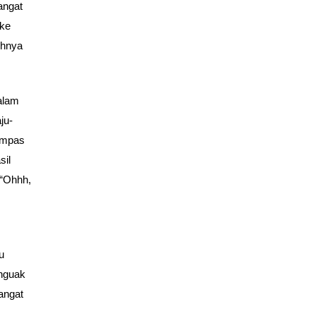
angat
-ke
uhnya
alam
ju-
empas
sil
 “Ohhh,
u
enguak
angat