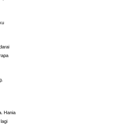
ku
darai
rapa
g.
a. Hania
lagi