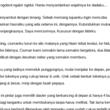
 ngobrol ngalor ngidul. Hania menyandarkan wajahnya ke dadaku…
enyambut dengan tenang. Sebab memang tujuanku ingin mencoba
skan hasratku yang ada selama ini, dengannya. Kutundukkan muka
enjangkaunya. Saya menciumnya. Kususuri dengan bibirku.
ning, ciumanku turun ke alis matanya yang hitam lebat teratur, ke hid
ke bibirnya. Ciuman kami semakin lama semakin bergelora, dua lida
 diikuti dengan desahan nafas yang semakin memburu.
u yang tadinya memeluk punggungnya, mulai menjalar ke depan, pe
ke toketnya yang cukup besar & unik. Unik sebab bentuk toketnya 
ng & besar, mirip dengan buah pepaya.
’ ini pintar juga memilih daster yang berkancing di depan & hanya 4 b
agi tanganku untuk membukanya tanpa harus melihat. Tak lama ke
BH-nya berhasil dilepaskan oleh tanganku yang sudah cukup terlatih in