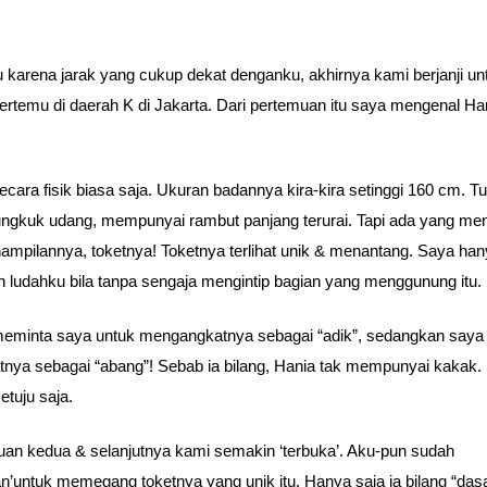
tu karena jarak yang cukup dekat denganku, akhirnya kami berjanji un
bertemu di daerah K di Jakarta. Dari pertemuan itu saya mengenal Han
ecara fisik biasa saja. Ukuran badannya kira-kira setinggi 160 cm. T
ngkuk udang, mempunyai rambut panjang terurai. Tapi ada yang men
nampilannya, toketnya! Toketnya terlihat unik & menantang. Saya ha
 ludahku bila tanpa sengaja mengintip bagian yang menggunung itu.
eminta saya untuk mengangkatnya sebagai “adik”, sedangkan saya
tnya sebagai “abang”! Sebab ia bilang, Hania tak mempunyai kakak.
etuju saja.
an kedua & selanjutnya kami semakin ‘terbuka’. Aku-pun sudah
kan’untuk memegang toketnya yang unik itu. Hanya saja ia bilang “dasa