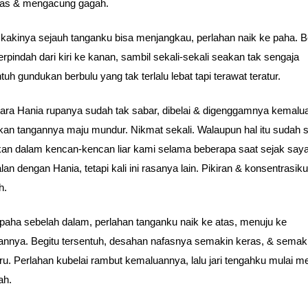
as & mengacung gagah.
 kakinya sejauh tanganku bisa menjangkau, perlahan naik ke paha. B
berpindah dari kiri ke kanan, sambil sekali-sekali seakan tak sengaja
uh gundukan berbulu yang tak terlalu lebat tapi terawat teratur.
ra Hania rupanya sudah tak sabar, dibelai & digenggamnya kemalu
kan tangannya maju mundur. Nikmat sekali. Walaupun hal itu sudah s
an dalam kencan-kencan liar kami selama beberapa saat sejak say
an dengan Hania, tetapi kali ini rasanya lain. Pikiran & konsentrasiku 
h.
 paha sebelah dalam, perlahan tanganku naik ke atas, menuju ke
nnya. Begitu tersentuh, desahan nafasnya semakin keras, & semak
. Perlahan kubelai rambut kemaluannya, lalu jari tengahku mulai 
ah.