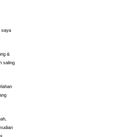
 saya
ung &
h saling
rlahan
yang
uah,
mudian
i.