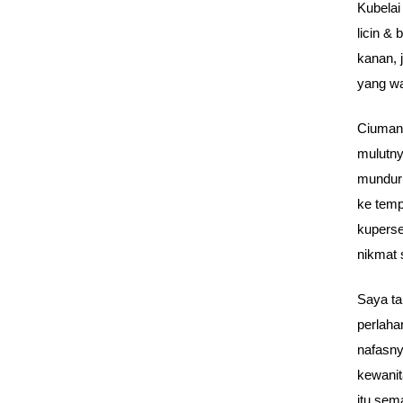
Kubelai
licin &
kanan, 
yang wa
Ciumann
mulutny
mundur
ke temp
kuperse
nikmat 
Saya ta
perlaha
nafasny
kewanit
itu sem