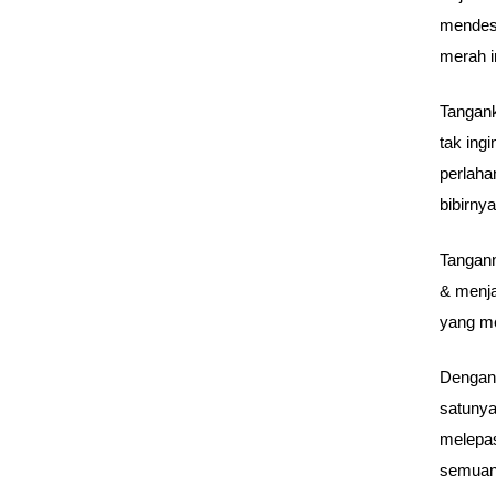
mendesa
merah i
Tangank
tak ing
perlaha
bibirny
Tangan
& menja
yang m
Dengan 
satunya
melepas
semuan