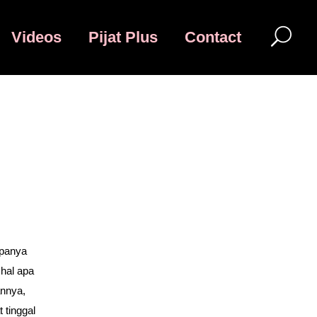
Videos
Pijat Plus
Contact
upanya
 hal apa
annya,
 tinggal