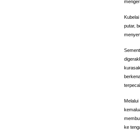
menger
Kubelai
putar, 
menyent
Sementa
digerak
kurasak
berkenal
terpeca
Melalui
kemalua
memburu
ke teng