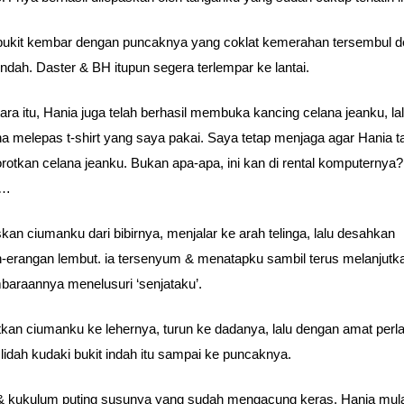
ukit kembar dengan puncaknya yang coklat kemerahan tersembul 
indah. Daster & BH itupun segera terlempar ke lantai.
ra itu, Hania juga telah berhasil membuka kancing celana jeanku, la
a melepas t-shirt yang saya pakai. Saya tetap menjaga agar Hania t
otkan celana jeanku. Bukan apa-apa, ini kan di rental komputernya?
e…
kan ciumanku dari bibirnya, menjalar ke arah telinga, lalu desahkan
-erangan lembut. ia tersenyum & menatapku sambil terus melanjutk
araannya menelusuri ‘senjataku’.
tkan ciumanku ke lehernya, turun ke dadanya, lalu dengan amat perl
lidah kudaki bukit indah itu sampai ke puncaknya.
i & kukulum puting susunya yang sudah mengacung keras. Hania mul