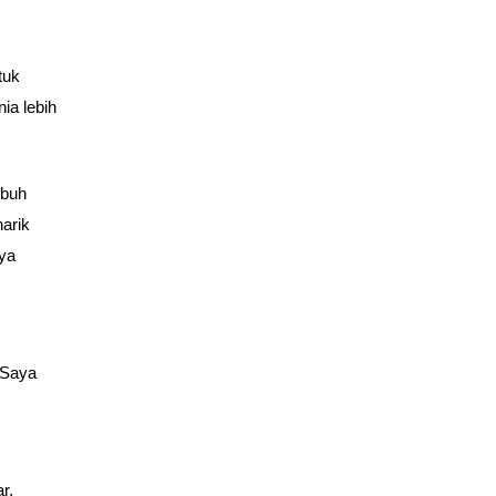
tuk
ia lebih
ubuh
arik
nya
 Saya
r,