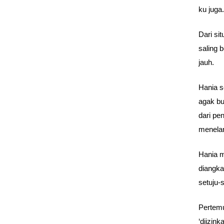
ku juga.
Dari si
saling 
jauh.
Hania s
agak bu
dari pe
menelan
Hania m
diangka
setuju-s
Pertemu
‘diizin