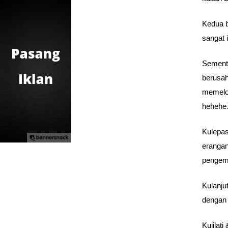
Kedua b
sangat 
Sementa
berusah
memelor
heheh
Kulepas
erangan
pengemb
Kulanju
dengan 
Kujilat