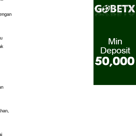
dengan
lu
ak
an
ahan,
ai