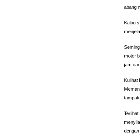
abang 
Kalau s
menjela
Semingg
motor b
jam dar
Kulihat
Memang 
tampak
Terliha
menyila
dengan