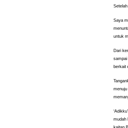
Setelah
Saya m
menunta
untuk m
Dari ke
sampai 
berkait
Tangank
menuju 
memanja
‘Adikku
mudah b
kaitan 