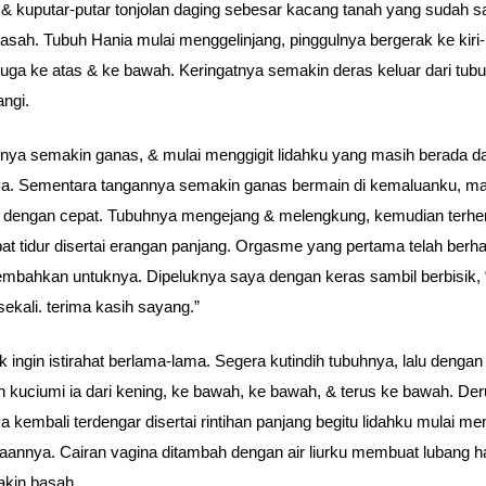
 & kuputar-putar tonjolan daging sebesar kacang tanah yang sudah s
 basah. Tubuh Hania mulai menggelinjang, pinggulnya bergerak ke kiri
juga ke atas & ke bawah. Keringatnya semakin deras keluar dari tub
ngi.
ya semakin ganas, & mulai menggigit lidahku yang masih berada d
a. Sementara tangannya semakin ganas bermain di kemaluanku, ma
 dengan cepat. Tubuhnya mengejang & melengkung, kemudian terh
at tidur disertai erangan panjang. Orgasme yang pertama telah berha
mbahkan untuknya. Dipeluknya saya dengan keras sambil berbisik,
sekali. terima kasih sayang.”
k ingin istirahat berlama-lama. Segera kutindih tubuhnya, lalu dengan
n kuciumi ia dari kening, ke bawah, ke bawah, & terus ke bawah. Der
a kembali terdengar disertai rintihan panjang begitu lidahku mulai m
aannya. Cairan vagina ditambah dengan air liurku membuat lubang h
akin basah.