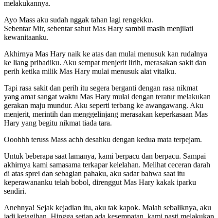
melakukannya.
Ayo Mass aku sudah nggak tahan lagi rengekku.
Sebentar Mir, sebentar sahut Mas Hary sambil masih menjilati
kewanitaanku.
Akhirnya Mas Hary naik ke atas dan mulai menusuk kan rudalnya
ke liang pribadiku. Aku sempat menjerit lirih, merasakan sakit dan
perih ketika milik Mas Hary mulai menusuk alat vitalku.
Tapi rasa sakit dan perih itu segera berganti dengan rasa nikmat
yang amat sangat waktu Mas Hary mulai dengan teratur melakukan
gerakan maju mundur. Aku seperti terbang ke awangawang. Aku
menjerit, merintih dan menggelinjang merasakan keperkasaan Mas
Hary yang begitu nikmat tiada tara.
Ooohhh teruss Mass achh desahku dengan kedua mata terpejam.
Untuk beberapa saat lamanya, kami berpacu dan berpacu. Sampai
akhirnya kami samasama terkapar kelelahan. Melihat ceceran darah
di atas sprei dan sebagian pahaku, aku sadar bahwa saat itu
keperawananku telah bobol, direnggut Mas Hary kakak iparku
sendiri.
Anehnya! Sejak kejadian itu, aku tak kapok. Malah sebaliknya, aku
jadi ketagihan. Hingga setiap ada kesempatan, kami pasti melakukan