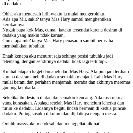
di dadaku.
Ohh.. aku mendesah lirih waktu ia mulai mengerokiku.
Ada apa Mir, sakit? tanya Mas Hary sambil menghentikan
kerokannya.
Nggak papa kok Mas, cuma.. kataku tersendat karena desiran di
dadaku yang makin tidak karuan.
Cuma apa mir? tanya Mas Hary penasaran sambil berusaha
membalikkan tubuhku.
Entah kenapa aku menurut saja sehinga posisi tubuhku jadi
telentang, dengan sendirinya dadaku tidak lagi tertutupi.
Kulihat tatapan kaget dan aneh dari Mas Hary. Akupun jadi terdiam
karena desiran aneh di dadaku semakin menjadi. Lalu Mas Hary
mulai berani dan perlahan menjamah, meraba dan akhirnya meremas
gunung kembarku.
Seketika itu desiran di dadaku semakin kencang. Ada rasa nikmat
yang kurasakan. Apalagi setelah Mas Hary mencium leherku dan
turun ke dadaku. Lidahnya begitu lincah bermain di kedua puncak
dadaku. Puting susuku dikulum dan dijilatinya dengan mesra.
Oohhh masss aku mendesah dan menggeliat nikmat.