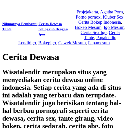
Wisatalendir
Projejakarta
,
Agatha Porn
,
Porno pornox
,
Kluber Sex
,
Cerita Bokep Indonesia
,
Nikmatnya Pembantu
Cerita Dewasa
Bokep Mesum
,
Igo Mesum
,
Tante
Selingkuh Dengan
Cerita Sex Igo
,
Cerita
Ipar
Tante
,
Papalendir
,
Lendirigo
,
Bokepigo
,
Cewek Mesum
,
Papamesum
Cerita Dewasa
Wisatalendir merupakan situs yang
menyediakan cerita dewasa online
indonesia. Setiap cerita yang ada di situs
ini adalah yang terbaru dan terupdate.
Wisatalendir juga berisikan tentang hal-
hal berbau pornografi seperti cerita
dewasa, cerita sex, tante girang, video
bokep, cerita sedarah, cerita abg, foto