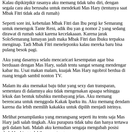
Kalau dipikirpikir rasanya aku memang tidak tahu diri, dengan
segala cara aku berusaha untuk mendekati Mas Hary (tentunya saat
Mbak Fitri tidak ada di rumah)
Seperti sore ini, kebetulan Mbak Fitri dan Ibu pergi ke Semarang
untuk menengok Tante Reni, adik ibu yan g nomor 2 yang sedang
dirawat di rumah sakit karena kecelakaaan. Karena jarak
SoloSemarang lumayan jauh maka Mbak Fitri dan Ibuku terpaksa
menginap. Tadi Mbak Fitri meneleponku kalau mereka baru bisa
pulang besok pagi.
Aku yang dasarnya selalu mencaricari kesempatan agar bisa
berduaan dengan Mas Hary, sudah tentu sangat senang mendengar
kabar itu. Usai makan malam, kuajak Mas Hary ngobrol berdua di
ruang tengah sambil nonton TV.
Malam itu aku memakai baju tidur yang sexy dan transparan,
sementara di dalamnya aku tidak mengenakan apaapa sehingga
lekuk dan bentuk tubuhku membayang jelas. Aku memang
berencana untuk menggoda Kakak Iparku itu. Aku memang dendam
karena dia lebih memilih kakakku untuk dipilih menjadi istrinya.
Melihat penampilanku yang merangsang seperti itu tentu saja Mas
Hary jadi salah tingkah. Aku purapura tidak tahu dan hanya tertawa
geli dalam hati. Malah aku kemudian sengaja mengubah posisi