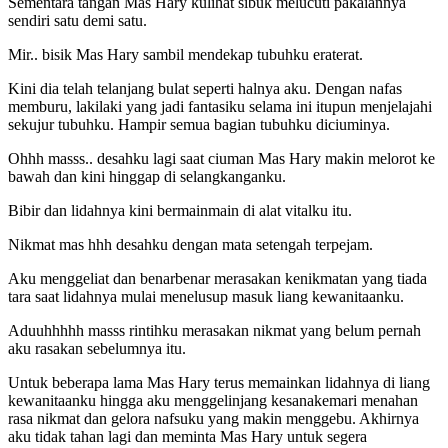
Sementara tangan Mas Hary kulihat sibuk melucuti pakaiannya
sendiri satu demi satu.
Mir.. bisik Mas Hary sambil mendekap tubuhku eraterat.
Kini dia telah telanjang bulat seperti halnya aku. Dengan nafas
memburu, lakilaki yang jadi fantasiku selama ini itupun menjelajahi
sekujur tubuhku. Hampir semua bagian tubuhku diciuminya.
Ohhh masss.. desahku lagi saat ciuman Mas Hary makin melorot ke
bawah dan kini hinggap di selangkanganku.
Bibir dan lidahnya kini bermainmain di alat vitalku itu.
Nikmat mas hhh desahku dengan mata setengah terpejam.
Aku menggeliat dan benarbenar merasakan kenikmatan yang tiada
tara saat lidahnya mulai menelusup masuk liang kewanitaanku.
Aduuhhhhh masss rintihku merasakan nikmat yang belum pernah
aku rasakan sebelumnya itu.
Untuk beberapa lama Mas Hary terus memainkan lidahnya di liang
kewanitaanku hingga aku menggelinjang kesanakemari menahan
rasa nikmat dan gelora nafsuku yang makin menggebu. Akhirnya
aku tidak tahan lagi dan meminta Mas Hary untuk segera