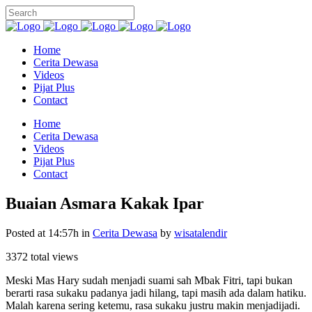
Home
Cerita Dewasa
Videos
Pijat Plus
Contact
Home
Cerita Dewasa
Videos
Pijat Plus
Contact
Buaian Asmara Kakak Ipar
Posted at 14:57h
in
Cerita Dewasa
by
wisatalendir
3372 total views
Meski Mas Hary sudah menjadi suami sah Mbak Fitri, tapi bukan
berarti rasa sukaku padanya jadi hilang, tapi masih ada dalam hatiku.
Malah karena sering ketemu, rasa sukaku justru makin menjadijadi.