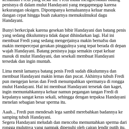
penisnya di dalam mulut Handayani yang megapmegap karena
kekurangan oksigen. Dipompanya kemaluannya keluar masuk
dangan cepat hingga buah zakarnya memukulmukul dagu
Handayani.
Bunyi berkecipak karena gesekan bibir Handayani dan batang penis
yang sedang dikulumnya tidak dapat dihindarkan lagi. Hal ini
membuat Fredi yang sedang mengerjainya makin bernafsu dan
makin mempercepat gerakan pinggulnya yang tepat berada di depan
wajah Handayani. Batang penisnya juga semakin cepat keluar
masuk di mulut Handayani, dan sesekali membuat Handayani
tersedak dan ingin muntah.
Lima menit lamanya batang penis Fredi sudah dikulumnya dan
membuat Handayani makin lemas dan pucat. Akhirnya tubuh Fredi
pun mengejan keras dan Fredi menumpahkan spermanya di rongga
mulut Handayani. Hal ini membuat Handayani tersetak dan kaget,
ingin memuntahkannya keluar namun pegangan tangan Fredi di
kepalanya sangat keras sekali, sehingga dengan terpaksa Handayani
menelan sebagian besar sperma itu.
Aaah.., Fredi pun mendesah lega sambil merebahkan badannya ke
samping tubuh Handayani.
Segera Handayani meludah dan mencoba memuntahkan sperma dari
rongga mulutnya yang nampak dipenuhi oleh cairan lendir putih itu.