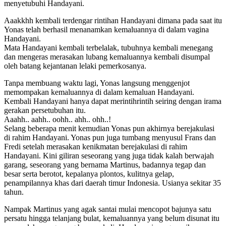
menyetubuhi Handayani.
Aaakkhh kembali terdengar rintihan Handayani dimana pada saat itu
Yonas telah berhasil menanamkan kemaluannya di dalam vagina
Handayani.
Mata Handayani kembali terbelalak, tubuhnya kembali menegang
dan mengeras merasakan lubang kemaluannya kembali disumpal
oleh batang kejantanan lelaki pemerkosanya.
Tanpa membuang waktu lagi, Yonas langsung menggenjot
memompakan kemaluannya di dalam kemaluan Handayani.
Kembali Handayani hanya dapat merintihrintih seiring dengan irama
gerakan persetubuhan itu.
Aaahh.. aahh.. oohh.. ahh.. ohh..!
Selang beberapa menit kemudian Yonas pun akhirnya berejakulasi
di rahim Handayani. Yonas pun juga tumbang menyusul Frans dan
Fredi setelah merasakan kenikmatan berejakulasi di rahim
Handayani. Kini giliran seseorang yang juga tidak kalah berwajah
garang, seseorang yang bernama Martinus, badannya tegap dan
besar serta berotot, kepalanya plontos, kulitnya gelap,
penampilannya khas dari daerah timur Indonesia. Usianya sekitar 35
tahun.
Nampak Martinus yang agak santai mulai mencopot bajunya satu
persatu hingga telanjang bulat, kemaluannya yang belum disunat itu