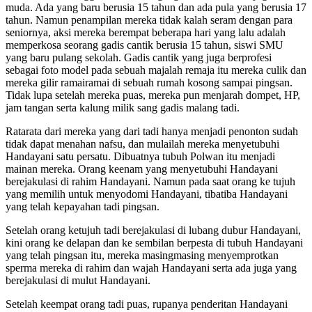
muda. Ada yang baru berusia 15 tahun dan ada pula yang berusia 17
tahun. Namun penampilan mereka tidak kalah seram dengan para
seniornya, aksi mereka berempat beberapa hari yang lalu adalah
memperkosa seorang gadis cantik berusia 15 tahun, siswi SMU
yang baru pulang sekolah. Gadis cantik yang juga berprofesi
sebagai foto model pada sebuah majalah remaja itu mereka culik dan
mereka gilir ramairamai di sebuah rumah kosong sampai pingsan.
Tidak lupa setelah mereka puas, mereka pun menjarah dompet, HP,
jam tangan serta kalung milik sang gadis malang tadi.
Ratarata dari mereka yang dari tadi hanya menjadi penonton sudah
tidak dapat menahan nafsu, dan mulailah mereka menyetubuhi
Handayani satu persatu. Dibuatnya tubuh Polwan itu menjadi
mainan mereka. Orang keenam yang menyetubuhi Handayani
berejakulasi di rahim Handayani. Namun pada saat orang ke tujuh
yang memilih untuk menyodomi Handayani, tibatiba Handayani
yang telah kepayahan tadi pingsan.
Setelah orang ketujuh tadi berejakulasi di lubang dubur Handayani,
kini orang ke delapan dan ke sembilan berpesta di tubuh Handayani
yang telah pingsan itu, mereka masingmasing menyemprotkan
sperma mereka di rahim dan wajah Handayani serta ada juga yang
berejakulasi di mulut Handayani.
Setelah keempat orang tadi puas, rupanya penderitan Handayani