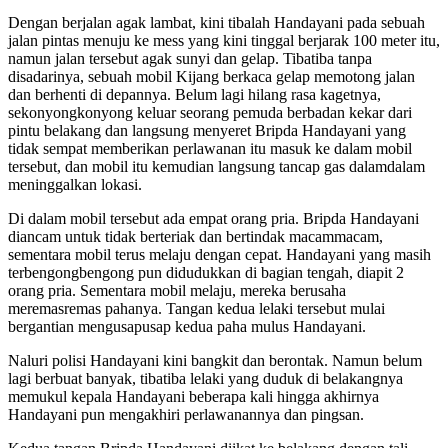
Dengan berjalan agak lambat, kini tibalah Handayani pada sebuah
jalan pintas menuju ke mess yang kini tinggal berjarak 100 meter itu,
namun jalan tersebut agak sunyi dan gelap. Tibatiba tanpa
disadarinya, sebuah mobil Kijang berkaca gelap memotong jalan
dan berhenti di depannya. Belum lagi hilang rasa kagetnya,
sekonyongkonyong keluar seorang pemuda berbadan kekar dari
pintu belakang dan langsung menyeret Bripda Handayani yang
tidak sempat memberikan perlawanan itu masuk ke dalam mobil
tersebut, dan mobil itu kemudian langsung tancap gas dalamdalam
meninggalkan lokasi.
Di dalam mobil tersebut ada empat orang pria. Bripda Handayani
diancam untuk tidak berteriak dan bertindak macammacam,
sementara mobil terus melaju dengan cepat. Handayani yang masih
terbengongbengong pun didudukkan di bagian tengah, diapit 2
orang pria. Sementara mobil melaju, mereka berusaha
meremasremas pahanya. Tangan kedua lelaki tersebut mulai
bergantian mengusapusap kedua paha mulus Handayani.
Naluri polisi Handayani kini bangkit dan berontak. Namun belum
lagi berbuat banyak, tibatiba lelaki yang duduk di belakangnya
memukul kepala Handayani beberapa kali hingga akhirnya
Handayani pun mengakhiri perlawanannya dan pingsan.