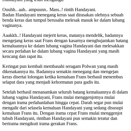
Ouuhh.. aah.. ampuunn.. Mass..! rintih Handayani.
Badan Handayani menegang keras saat dirasakan olehnya sebuah
benda keras dan tumpul berusaha melesak masuk ke dalam lubang
vaginanya.
Aaakkh..! Handayani mejerit keras, matanya mendelik, badannya
mengejang keras saat Frans dengan kasarnya menghujamkan batang
kemaluannya ke dalam lubang vagina Handayani dan melesakkan
secara perlahan ke dalam lubang vagina Handayani yang masih
kencang dan rapat itu.
Keringat pun kembali membasahi seragam Polwan yang masih
dikenakannya itu. Badannya semakin menegang dan mengejan
keras disertai lolongan ketika kemaluan Frans berhasil menembus
selaput dara yang menjadi kehormatan para gadis itu.
Setelah berhasil menanamkan seluruh batang kemaluannya di dalam
lubang vagina Handayani, Frans mulai menggenjotnya mulai
dengan irama perlahanlahan hingga cepat. Darah segar pun mulai
mengalir dari selasela kemaluan Handayani yang sedang disusupi
kemaluan Frans itu. Dengan irama cepat Frans mulai menggenjot
tubuh Handayani, rintihan Handayani pun semakin teratur dan
berirama mengikuti irama gerakan Frans.