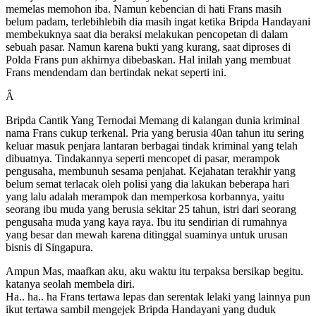
memelas memohon iba. Namun kebencian di hati Frans masih
belum padam, terlebihlebih dia masih ingat ketika Bripda Handayani
membekuknya saat dia beraksi melakukan pencopetan di dalam
sebuah pasar. Namun karena bukti yang kurang, saat diproses di
Polda Frans pun akhirnya dibebaskan. Hal inilah yang membuat
Frans mendendam dan bertindak nekat seperti ini.
Â
Bripda Cantik Yang Ternodai Memang di kalangan dunia kriminal
nama Frans cukup terkenal. Pria yang berusia 40an tahun itu sering
keluar masuk penjara lantaran berbagai tindak kriminal yang telah
dibuatnya. Tindakannya seperti mencopet di pasar, merampok
pengusaha, membunuh sesama penjahat. Kejahatan terakhir yang
belum semat terlacak oleh polisi yang dia lakukan beberapa hari
yang lalu adalah merampok dan memperkosa korbannya, yaitu
seorang ibu muda yang berusia sekitar 25 tahun, istri dari seorang
pengusaha muda yang kaya raya. Ibu itu sendirian di rumahnya
yang besar dan mewah karena ditinggal suaminya untuk urusan
bisnis di Singapura.
Ampun Mas, maafkan aku, aku waktu itu terpaksa bersikap begitu.
katanya seolah membela diri.
Ha.. ha.. ha Frans tertawa lepas dan serentak lelaki yang lainnya pun
ikut tertawa sambil mengejek Bripda Handayani yang duduk