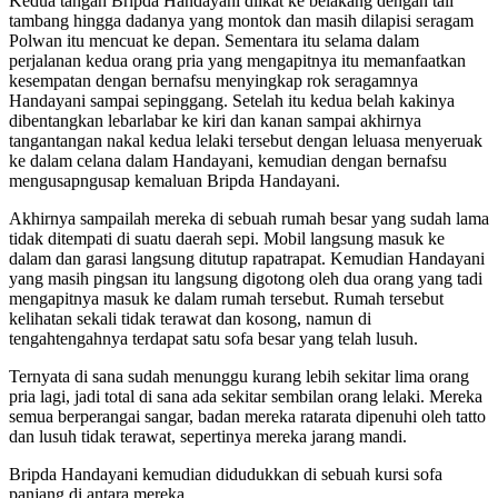
Kedua tangan Bripda Handayani diikat ke belakang dengan tali
tambang hingga dadanya yang montok dan masih dilapisi seragam
Polwan itu mencuat ke depan. Sementara itu selama dalam
perjalanan kedua orang pria yang mengapitnya itu memanfaatkan
kesempatan dengan bernafsu menyingkap rok seragamnya
Handayani sampai sepinggang. Setelah itu kedua belah kakinya
dibentangkan lebarlabar ke kiri dan kanan sampai akhirnya
tangantangan nakal kedua lelaki tersebut dengan leluasa menyeruak
ke dalam celana dalam Handayani, kemudian dengan bernafsu
mengusapngusap kemaluan Bripda Handayani.
Akhirnya sampailah mereka di sebuah rumah besar yang sudah lama
tidak ditempati di suatu daerah sepi. Mobil langsung masuk ke
dalam dan garasi langsung ditutup rapatrapat. Kemudian Handayani
yang masih pingsan itu langsung digotong oleh dua orang yang tadi
mengapitnya masuk ke dalam rumah tersebut. Rumah tersebut
kelihatan sekali tidak terawat dan kosong, namun di
tengahtengahnya terdapat satu sofa besar yang telah lusuh.
Ternyata di sana sudah menunggu kurang lebih sekitar lima orang
pria lagi, jadi total di sana ada sekitar sembilan orang lelaki. Mereka
semua berperangai sangar, badan mereka ratarata dipenuhi oleh tatto
dan lusuh tidak terawat, sepertinya mereka jarang mandi.
Bripda Handayani kemudian didudukkan di sebuah kursi sofa
panjang di antara mereka.