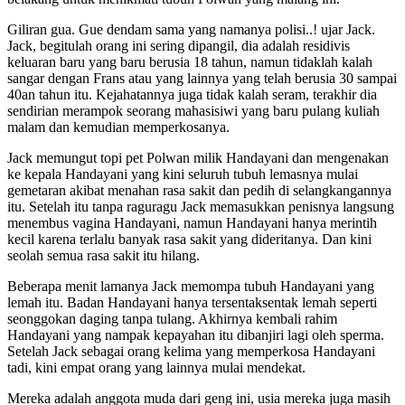
Giliran gua. Gue dendam sama yang namanya polisi..! ujar Jack.
Jack, begitulah orang ini sering dipangil, dia adalah residivis
keluaran baru yang baru berusia 18 tahun, namun tidaklah kalah
sangar dengan Frans atau yang lainnya yang telah berusia 30 sampai
40an tahun itu. Kejahatannya juga tidak kalah seram, terakhir dia
sendirian merampok seorang mahasisiwi yang baru pulang kuliah
malam dan kemudian memperkosanya.
Jack memungut topi pet Polwan milik Handayani dan mengenakan
ke kepala Handayani yang kini seluruh tubuh lemasnya mulai
gemetaran akibat menahan rasa sakit dan pedih di selangkangannya
itu. Setelah itu tanpa raguragu Jack memasukkan penisnya langsung
menembus vagina Handayani, namun Handayani hanya merintih
kecil karena terlalu banyak rasa sakit yang dideritanya. Dan kini
seolah semua rasa sakit itu hilang.
Beberapa menit lamanya Jack memompa tubuh Handayani yang
lemah itu. Badan Handayani hanya tersentaksentak lemah seperti
seonggokan daging tanpa tulang. Akhirnya kembali rahim
Handayani yang nampak kepayahan itu dibanjiri lagi oleh sperma.
Setelah Jack sebagai orang kelima yang memperkosa Handayani
tadi, kini empat orang yang lainnya mulai mendekat.
Mereka adalah anggota muda dari geng ini, usia mereka juga masih