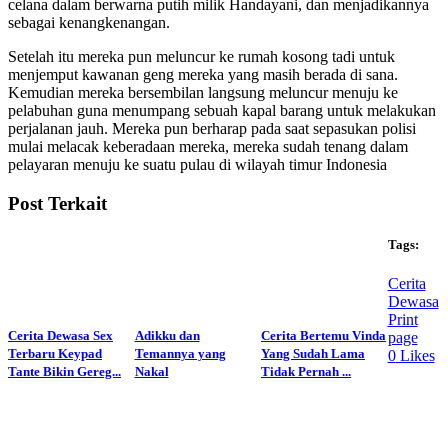
celana dalam berwarna putih milik Handayani, dan menjadikannya
sebagai kenangkenangan.
Setelah itu mereka pun meluncur ke rumah kosong tadi untuk
menjemput kawanan geng mereka yang masih berada di sana.
Kemudian mereka bersembilan langsung meluncur menuju ke
pelabuhan guna menumpang sebuah kapal barang untuk melakukan
perjalanan jauh. Mereka pun berharap pada saat sepasukan polisi
mulai melacak keberadaan mereka, mereka sudah tenang dalam
pelayaran menuju ke suatu pulau di wilayah timur Indonesia
Post Terkait
Tags:
Cerita
Dewasa
Print
Cerita Dewasa Sex
Adikku dan
Cerita Bertemu Vinda
page
Terbaru Keypad
Temannya yang
Yang Sudah Lama
0
Likes
Tante Bikin Gereg...
Nakal
Tidak Pernah ...