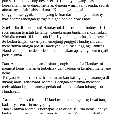
pun sudah mengacung besar sekali. Handayani yang masih
kepayahan hanya dapat menatap dengan wajah yang sendu, seolah
airmatanya telah habis terkuras. Kini hanya tinggal
senggukansenggukan kecil yang keluar dari mulutnya, nafasnya
masih terengahengah garagara digenjot oleh Yonas tadi.
Setelah itu dia mendekati Handayani dan menarik tubuhnya dari
sofa sampai terjatuh ke lantai. Cengkraman tangannya kuat sekali.
Kini dia membalikkan tubuh Handayani hingga telungkup, setelah
itu kedua tangan kekarnya memegang pinggul Handayani dan
menariknya hingga posisi Handayani kini menungging. Jantung
Handayani pun berdebardebar menanti akan apa yang akan terjadi
pada dirinya.
Dan, Aakkhh.. ja.. jangan di situu.., ough..! tibatiba Handayani
menjerit keras, matanya terbelalak dan badannya kembali menegang
keras.
Ternyata Martinus berusaha menanamkan batang kejantanannya di
lubang anus Handayani. Martinus dengan santainya mencoba
melesakkan kejantanannya perlahanlahan ke dalam lubang anus
Handayani.
Aaakh.. aahh.. sakit.. ahh..! Handayani meraungraung kesakitan,
badannya semakin mengejang.
Dan akhirnya Martinus bernapas lega disaat seluruh kemaluannya
berhasil tertanam di lubang anus Handayani. Kini mulailah dia