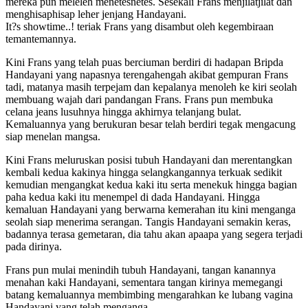
mereka pun meleleh menetesnetes. Sesekali Frans menjilatjilat dan
menghisaphisap leher jenjang Handayani.
It?s showtime..! teriak Frans yang disambut oleh kegembiraan
temantemannya.
Kini Frans yang telah puas berciuman berdiri di hadapan Bripda
Handayani yang napasnya terengahengah akibat gempuran Frans
tadi, matanya masih terpejam dan kepalanya menoleh ke kiri seolah
membuang wajah dari pandangan Frans. Frans pun membuka
celana jeans lusuhnya hingga akhirnya telanjang bulat.
Kemaluannya yang berukuran besar telah berdiri tegak mengacung
siap menelan mangsa.
Kini Frans meluruskan posisi tubuh Handayani dan merentangkan
kembali kedua kakinya hingga selangkangannya terkuak sedikit
kemudian mengangkat kedua kaki itu serta menekuk hingga bagian
paha kedua kaki itu menempel di dada Handayani. Hingga
kemaluan Handayani yang berwarna kemerahan itu kini menganga
seolah siap menerima serangan. Tangis Handayani semakin keras,
badannya terasa gemetaran, dia tahu akan apaapa yang segera terjadi
pada dirinya.
Frans pun mulai menindih tubuh Handayani, tangan kanannya
menahan kaki Handayani, sementara tangan kirinya memegangi
batang kemaluannya membimbing mengarahkan ke lubang vagina
Handayani yang telah menganga.