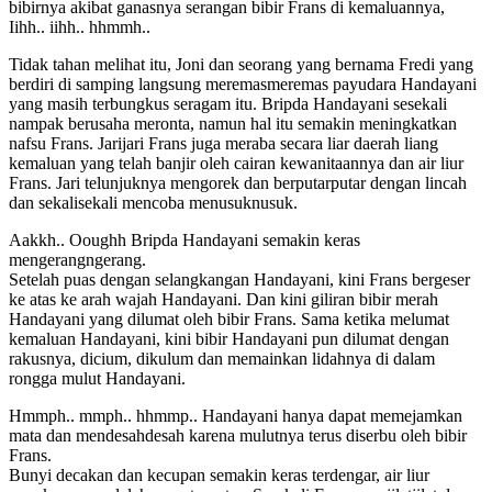
bibirnya akibat ganasnya serangan bibir Frans di kemaluannya,
Iihh.. iihh.. hhmmh..
Tidak tahan melihat itu, Joni dan seorang yang bernama Fredi yang
berdiri di samping langsung meremasmeremas payudara Handayani
yang masih terbungkus seragam itu. Bripda Handayani sesekali
nampak berusaha meronta, namun hal itu semakin meningkatkan
nafsu Frans. Jarijari Frans juga meraba secara liar daerah liang
kemaluan yang telah banjir oleh cairan kewanitaannya dan air liur
Frans. Jari telunjuknya mengorek dan berputarputar dengan lincah
dan sekalisekali mencoba menusuknusuk.
Aakkh.. Ooughh Bripda Handayani semakin keras
mengerangngerang.
Setelah puas dengan selangkangan Handayani, kini Frans bergeser
ke atas ke arah wajah Handayani. Dan kini giliran bibir merah
Handayani yang dilumat oleh bibir Frans. Sama ketika melumat
kemaluan Handayani, kini bibir Handayani pun dilumat dengan
rakusnya, dicium, dikulum dan memainkan lidahnya di dalam
rongga mulut Handayani.
Hmmph.. mmph.. hhmmp.. Handayani hanya dapat memejamkan
mata dan mendesahdesah karena mulutnya terus diserbu oleh bibir
Frans.
Bunyi decakan dan kecupan semakin keras terdengar, air liur