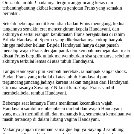
Ooh.. oh.. oohh..! badannya terguncangguncang keras dan
terbantingbanting akibat kerasnya genjotan Frans yang semakin
bernafsu.
Setelah beberapa menit kemudian badan Frans menegang, kedua
tangannya semakin erat mencengkram kepala Handayani, dan
akhirnya disertai erangan kenikmatan Frans berejakulasi di rahim
Bripda Handayani. Sperma yang dikeluarkannya cukup banyak
hingga meluber keluar. Bripda Handayani hanya dapat pasrah
menatap wajah Frans dengan panik dan kembali memejamkan mata
disaat Frans bergidik untuk menyemburkan sisa spermanya sebelum
akhirnya terkulai lemas di atas tubuh Handayani.
Tangis Handayani pun kembali merebak, ia nampak sangat shock.
Badan Frans yang terkulai di atas tubuh Handayani pun
terguncangguncang jadinya karena isakan tangisan dari Handayani.
Gimana rasanya Sayang..? Nikmat kan..? ujar Frans sambil
membelaibelai rambut Handayani.
Beberapa saat lamanya Frans menikmati kecantikan wajah
Handayani sambil membelaibelai rambut dan wajah Handayani
yang masih merintihrintih dan menangis itu, sementara kemaluannya
masih tertancap di dalam lubang vagina Handayani.
Makanya jangan mainmain sama gue lagi ya Sayang..! sambung