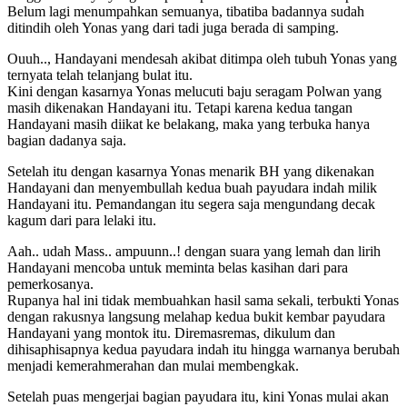
Belum lagi menumpahkan semuanya, tibatiba badannya sudah
ditindih oleh Yonas yang dari tadi juga berada di samping.
Ouuh.., Handayani mendesah akibat ditimpa oleh tubuh Yonas yang
ternyata telah telanjang bulat itu.
Kini dengan kasarnya Yonas melucuti baju seragam Polwan yang
masih dikenakan Handayani itu. Tetapi karena kedua tangan
Handayani masih diikat ke belakang, maka yang terbuka hanya
bagian dadanya saja.
Setelah itu dengan kasarnya Yonas menarik BH yang dikenakan
Handayani dan menyembullah kedua buah payudara indah milik
Handayani itu. Pemandangan itu segera saja mengundang decak
kagum dari para lelaki itu.
Aah.. udah Mass.. ampuunn..! dengan suara yang lemah dan lirih
Handayani mencoba untuk meminta belas kasihan dari para
pemerkosanya.
Rupanya hal ini tidak membuahkan hasil sama sekali, terbukti Yonas
dengan rakusnya langsung melahap kedua bukit kembar payudara
Handayani yang montok itu. Diremasremas, dikulum dan
dihisaphisapnya kedua payudara indah itu hingga warnanya berubah
menjadi kemerahmerahan dan mulai membengkak.
Setelah puas mengerjai bagian payudara itu, kini Yonas mulai akan