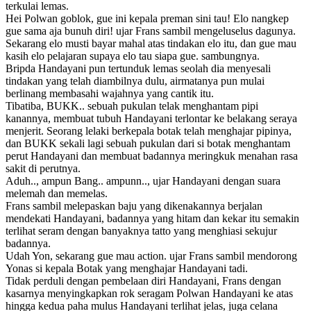
terkulai lemas.
Hei Polwan goblok, gue ini kepala preman sini tau! Elo nangkep
gue sama aja bunuh diri! ujar Frans sambil mengeluselus dagunya.
Sekarang elo musti bayar mahal atas tindakan elo itu, dan gue mau
kasih elo pelajaran supaya elo tau siapa gue. sambungnya.
Bripda Handayani pun tertunduk lemas seolah dia menyesali
tindakan yang telah diambilnya dulu, airmatanya pun mulai
berlinang membasahi wajahnya yang cantik itu.
Tibatiba, BUKK.. sebuah pukulan telak menghantam pipi
kanannya, membuat tubuh Handayani terlontar ke belakang seraya
menjerit. Seorang lelaki berkepala botak telah menghajar pipinya,
dan BUKK sekali lagi sebuah pukulan dari si botak menghantam
perut Handayani dan membuat badannya meringkuk menahan rasa
sakit di perutnya.
Aduh.., ampun Bang.. ampunn.., ujar Handayani dengan suara
melemah dan memelas.
Frans sambil melepaskan baju yang dikenakannya berjalan
mendekati Handayani, badannya yang hitam dan kekar itu semakin
terlihat seram dengan banyaknya tatto yang menghiasi sekujur
badannya.
Udah Yon, sekarang gue mau action. ujar Frans sambil mendorong
Yonas si kepala Botak yang menghajar Handayani tadi.
Tidak perduli dengan pembelaan diri Handayani, Frans dengan
kasarnya menyingkapkan rok seragam Polwan Handayani ke atas
hingga kedua paha mulus Handayani terlihat jelas, juga celana