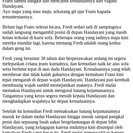
Frans sambil bangkit dan mencabut kemaluannya dari vagina
Handayani.
Ayo siapa yang mau maju, sekarang gil ujar Frans kapada
temantemannya.
Belum lagi Frans selesai bicara, Fredi sedari tadi di sampingnya
sudah langsung mengambil posisi di depan Handayani yang masih
lemas terkulai di kursi sofa. Beberapa orang yang tadinya maju kini
mereka mundur lagi, karena memang Fredi adalah orang kedua
dalam geng ini.
Fredi yang berumur 38 tahun dan berperawakan sedang ini segera
melepaskan celana jeans kumalnya, dan kemudian naik ke atas sofa
serta berlutut tepat di atas dada Handayani. Kemaluannya yang telah
membesar dan tidak kalah gaharnya dengan kemaluan Frans kini
tepat mengarah di depan wajah Handayani. Handayani pun kembali
membuang wajah sambil memejamkan matanya. Fredi mulai
memaksa Handayani untuk mengoral batang kejantanannya.
Tangannya yang keras segera meraih kepala Handayani dan
menghadapkan wajahnya ke depan kemaluannya.
Setelah itu kemudian Fredi memaksakan batang kejantanannya
masuk ke dalam mulut Handayani hingga masuk sampai pangkal
penis dan sepasang buah zakar bergelantungan di depan bibir
Handayani, yang kelagapan karena mulutnya kini disumpal oleh
kemaluan Fredi yang besar itu. Fredi mulai mengocokkan batang