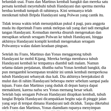
belumlah usai. Frans dan Martinus kembali bangkit dan mereka satu
persatu kembali meyetubuhi tubuh Handayani dan sperma mereka
berdua kembali tumpah di rahimnya. Kini semuanya telah
menikmati tubuh Bripda Handayani sang Polwan yang cantik itu.
Tidak terasa waktu telah menunjukkan pukul 4 pagi, para anggota
muda itu diperintah Frans untuk melepas tali yang dari tadi mengikat
tangan Handayani. Kemudian mereka disuruh mengenakan dan
merapikan seluruh seragam Polwan ke tubuh Handayani, hingga
akhirnya Handayani komplit kembali mengenakan seragam
Polwannya walau dalam keadaan pingsan.
Setelah itu Frans, Martinus dan Yonas menggotong tubuh
Handayani ke mobil Kijang. Mereka bertiga membawa tubuh
Handayani kembali ke tempatnya diambil tadi malam. Namun
selama dalam perjalanan, tibatiba nafsu Yonas kembali bangkit, dia
pun mengambil kesempatan terakhir ini untuk kembali memperkosa
tubuh Handayani sebanyak dua kali. Dia akhirnya berejakulasi di
mulut dan di rahim Handayani beberapa meter sebelum sampai pada
tujuan. Frans dan Martinus yang duduk di depan hanya dapat
memaklumi, karena nafsu sex Yonas memang besar sekali.
Setelah baju seragam Polwan Handayani dirapikan kembali, tubuh
lunglai Bripda Handayani dicampakkan begitu saja di pinggir jalan
yang sepi di tempat dimana Handayani tadi diciduk. Tanpa diketahui
oleh Frans dan Martinus, Yonas diamdiam rupanya menyimpan