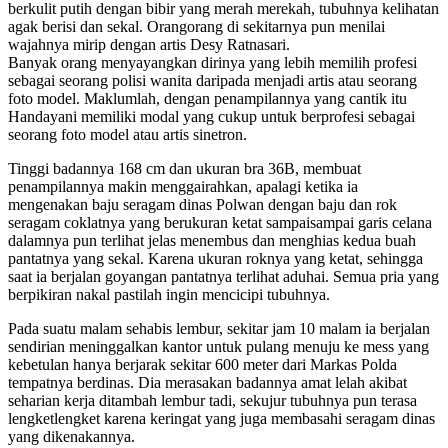
berkulit putih dengan bibir yang merah merekah, tubuhnya kelihatan
agak berisi dan sekal. Orangorang di sekitarnya pun menilai
wajahnya mirip dengan artis Desy Ratnasari.
Banyak orang menyayangkan dirinya yang lebih memilih profesi
sebagai seorang polisi wanita daripada menjadi artis atau seorang
foto model. Maklumlah, dengan penampilannya yang cantik itu
Handayani memiliki modal yang cukup untuk berprofesi sebagai
seorang foto model atau artis sinetron.
Tinggi badannya 168 cm dan ukuran bra 36B, membuat
penampilannya makin menggairahkan, apalagi ketika ia
mengenakan baju seragam dinas Polwan dengan baju dan rok
seragam coklatnya yang berukuran ketat sampaisampai garis celana
dalamnya pun terlihat jelas menembus dan menghias kedua buah
pantatnya yang sekal. Karena ukuran roknya yang ketat, sehingga
saat ia berjalan goyangan pantatnya terlihat aduhai. Semua pria yang
berpikiran nakal pastilah ingin mencicipi tubuhnya.
Pada suatu malam sehabis lembur, sekitar jam 10 malam ia berjalan
sendirian meninggalkan kantor untuk pulang menuju ke mess yang
kebetulan hanya berjarak sekitar 600 meter dari Markas Polda
tempatnya berdinas. Dia merasakan badannya amat lelah akibat
seharian kerja ditambah lembur tadi, sekujur tubuhnya pun terasa
lengketlengket karena keringat yang juga membasahi seragam dinas
yang dikenakannya.