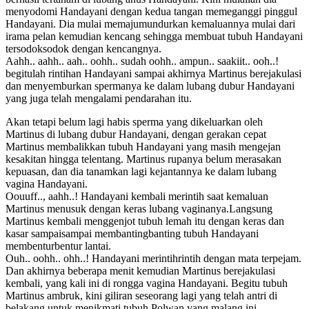
menyodomi Handayani dengan kedua tangan memeganggi pinggul
Handayani. Dia mulai memajumundurkan kemaluannya mulai dari
irama pelan kemudian kencang sehingga membuat tubuh Handayani
tersodoksodok dengan kencangnya.
Aahh.. aahh.. aah.. oohh.. sudah oohh.. ampun.. saakiit.. ooh..!
begitulah rintihan Handayani sampai akhirnya Martinus berejakulasi
dan menyemburkan spermanya ke dalam lubang dubur Handayani
yang juga telah mengalami pendarahan itu.
Akan tetapi belum lagi habis sperma yang dikeluarkan oleh
Martinus di lubang dubur Handayani, dengan gerakan cepat
Martinus membalikkan tubuh Handayani yang masih mengejan
kesakitan hingga telentang. Martinus rupanya belum merasakan
kepuasan, dan dia tanamkan lagi kejantannya ke dalam lubang
vagina Handayani.
Oouuff.., aahh..! Handayani kembali merintih saat kemaluan
Martinus menusuk dengan keras lubang vaginanya.Langsung
Martinus kembali menggenjot tubuh lemah itu dengan keras dan
kasar sampaisampai membantingbanting tubuh Handayani
membenturbentur lantai.
Ouh.. oohh.. ohh..! Handayani merintihrintih dengan mata terpejam.
Dan akhirnya beberapa menit kemudian Martinus berejakulasi
kembali, yang kali ini di rongga vagina Handayani. Begitu tubuh
Martinus ambruk, kini giliran seseorang lagi yang telah antri di
belakang untuk menikmati tubuh Polwan yang malang ini.