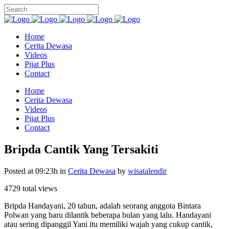
Home
Cerita Dewasa
Videos
Pijat Plus
Contact
Home
Cerita Dewasa
Videos
Pijat Plus
Contact
Bripda Cantik Yang Tersakiti
Posted at 09:23h
in
Cerita Dewasa
by
wisatalendir
4729 total views
Bripda Handayani, 20 tahun, adalah seorang anggota Bintara
Polwan yang baru dilantik beberapa bulan yang lalu. Handayani
atau sering dipanggil Yani itu memiliki wajah yang cukup cantik,