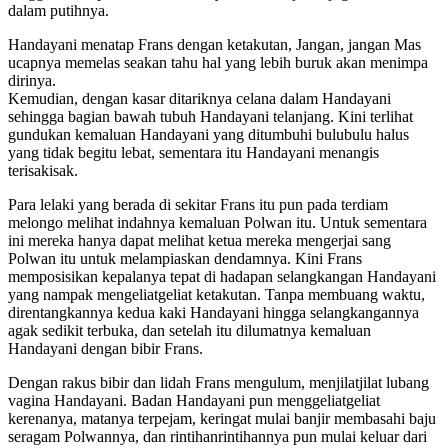
dalam putihnya.
Handayani menatap Frans dengan ketakutan, Jangan, jangan Mas
ucapnya memelas seakan tahu hal yang lebih buruk akan menimpa
dirinya.
Kemudian, dengan kasar ditariknya celana dalam Handayani
sehingga bagian bawah tubuh Handayani telanjang. Kini terlihat
gundukan kemaluan Handayani yang ditumbuhi bulubulu halus
yang tidak begitu lebat, sementara itu Handayani menangis
terisakisak.
Para lelaki yang berada di sekitar Frans itu pun pada terdiam
melongo melihat indahnya kemaluan Polwan itu. Untuk sementara
ini mereka hanya dapat melihat ketua mereka mengerjai sang
Polwan itu untuk melampiaskan dendamnya. Kini Frans
memposisikan kepalanya tepat di hadapan selangkangan Handayani
yang nampak mengeliatgeliat ketakutan. Tanpa membuang waktu,
direntangkannya kedua kaki Handayani hingga selangkangannya
agak sedikit terbuka, dan setelah itu dilumatnya kemaluan
Handayani dengan bibir Frans.
Dengan rakus bibir dan lidah Frans mengulum, menjilatjilat lubang
vagina Handayani. Badan Handayani pun menggeliatgeliat
kerenanya, matanya terpejam, keringat mulai banjir membasahi baju
seragam Polwannya, dan rintihanrintihannya pun mulai keluar dari