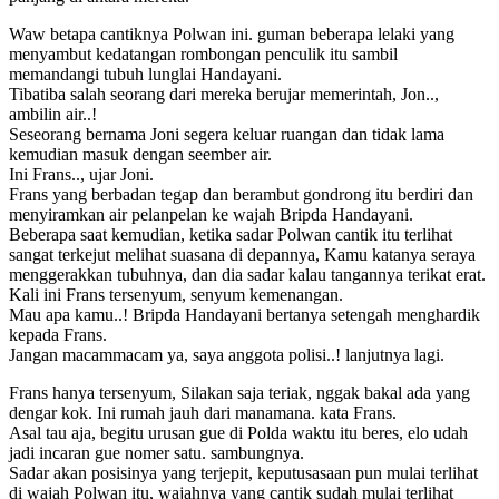
Waw betapa cantiknya Polwan ini. guman beberapa lelaki yang
menyambut kedatangan rombongan penculik itu sambil
memandangi tubuh lunglai Handayani.
Tibatiba salah seorang dari mereka berujar memerintah, Jon..,
ambilin air..!
Seseorang bernama Joni segera keluar ruangan dan tidak lama
kemudian masuk dengan seember air.
Ini Frans.., ujar Joni.
Frans yang berbadan tegap dan berambut gondrong itu berdiri dan
menyiramkan air pelanpelan ke wajah Bripda Handayani.
Beberapa saat kemudian, ketika sadar Polwan cantik itu terlihat
sangat terkejut melihat suasana di depannya, Kamu katanya seraya
menggerakkan tubuhnya, dan dia sadar kalau tangannya terikat erat.
Kali ini Frans tersenyum, senyum kemenangan.
Mau apa kamu..! Bripda Handayani bertanya setengah menghardik
kepada Frans.
Jangan macammacam ya, saya anggota polisi..! lanjutnya lagi.
Frans hanya tersenyum, Silakan saja teriak, nggak bakal ada yang
dengar kok. Ini rumah jauh dari manamana. kata Frans.
Asal tau aja, begitu urusan gue di Polda waktu itu beres, elo udah
jadi incaran gue nomer satu. sambungnya.
Sadar akan posisinya yang terjepit, keputusasaan pun mulai terlihat
di wajah Polwan itu, wajahnya yang cantik sudah mulai terlihat