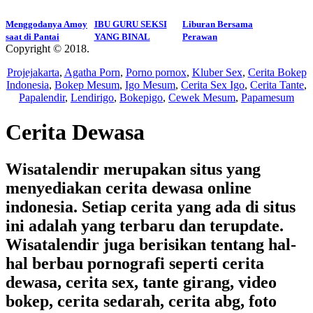
Menggodanya Amoy
IBU GURU SEKSI
Liburan Bersama
saat di Pantai
YANG BINAL
Perawan
Copyright © 2018.
Wisatalendir
Projejakarta
,
Agatha Porn
,
Porno pornox
,
Kluber Sex
,
Cerita Bokep
Indonesia
,
Bokep Mesum
,
Igo Mesum
,
Cerita Sex Igo
,
Cerita Tante
,
Papalendir
,
Lendirigo
,
Bokepigo
,
Cewek Mesum
,
Papamesum
Cerita Dewasa
Wisatalendir merupakan situs yang
menyediakan cerita dewasa online
indonesia. Setiap cerita yang ada di situs
ini adalah yang terbaru dan terupdate.
Wisatalendir juga berisikan tentang hal-
hal berbau pornografi seperti cerita
dewasa, cerita sex, tante girang, video
bokep, cerita sedarah, cerita abg, foto