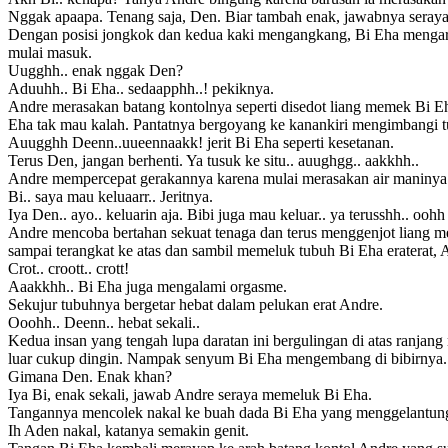
Nggak apaapa. Tenang saja, Den. Biar tambah enak, jawabnya seraya 
Dengan posisi jongkok dan kedua kaki mengangkang, Bi Eha mengara
mulai masuk.
Uugghh.. enak nggak Den?
Aduuhh.. Bi Eha.. sedaapphh..! pekiknya.
Andre merasakan batang kontolnya seperti disedot liang memek Bi Eha
Eha tak mau kalah. Pantatnya bergoyang ke kanankiri mengimbangi t
Auugghh Deenn..uueennaakk! jerit Bi Eha seperti kesetanan.
Terus Den, jangan berhenti. Ya tusuk ke situ.. auughgg.. aakkhh..
Andre mempercepat gerakannya karena mulai merasakan air maninya
Bi.. saya mau keluaarr.. Jeritnya.
Iya Den.. ayo.. keluarin aja. Bibi juga mau keluar.. ya terusshh.. oohh
Andre mencoba bertahan sekuat tenaga dan terus menggenjot liang 
sampai terangkat ke atas dan sambil memeluk tubuh Bi Eha eraterat, 
Crot.. croott.. crott!
Aaakkhh.. Bi Eha juga mengalami orgasme.
Sekujur tubuhnya bergetar hebat dalam pelukan erat Andre.
Ooohh.. Deenn.. hebat sekali..
Kedua insan yang tengah lupa daratan ini bergulingan di atas ranjan
luar cukup dingin. Nampak senyum Bi Eha mengembang di bibirnya. 
Gimana Den. Enak khan?
Iya Bi, enak sekali, jawab Andre seraya memeluk Bi Eha.
Tangannya mencolek nakal ke buah dada Bi Eha yang menggelantung
Ih Aden nakal, katanya semakin genit.