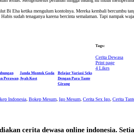
dah lemas. Mengeluselus perlahan hingga batang itu mulai memperlih
ut Bi Eha ketika mengulum kontolnya. Mereka kembali bercumbu tanp
 Habis sudah tenaganya karena bercinta semalaman. Tapi nampak waja
Tags:
Cerita Dewasa
Print page
4
Likes
ubungan
Janda Montok Goda
Belajar Variasi Seks
an Perawan
Ayah Kost
Dengan Para Tante
Girang
kep Indonesia
,
Bokep Mesum
,
Igo Mesum
,
Cerita Sex Igo
,
Cerita Tant
kan cerita dewasa online indonesia. Setiap