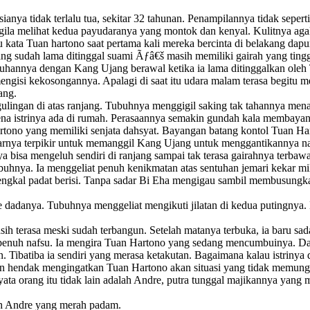
nya tidak terlalu tua, sekitar 32 tahunan. Penampilannya tidak sepe
gila melihat kedua payudaranya yang montok dan kenyal. Kulitnya agak
u kata Tuan hartono saat pertama kali mereka bercinta di belakang dapur
g sudah lama ditinggal suami Ãƒâ€š masih memiliki gairah yang tinggi
uhannya dengan Kang Ujang berawal ketika ia lama ditinggalkan oleh 
engisi kekosongannya. Apalagi di saat itu udara malam terasa begitu m
ang.
ergulingan di atas ranjang. Tubuhnya menggigil saking tak tahannya me
 istrinya ada di rumah. Perasaannya semakin gundah kala membayangk
artono yang memiliki senjata dahsyat. Bayangan batang kontol Tuan Ha
rnya terpikir untuk memanggil Kang Ujang untuk menggantikannya nam
 bisa mengeluh sendiri di ranjang sampai tak terasa gairahnya terbawa 
hnya. Ia menggeliat penuh kenikmatan atas sentuhan jemari kekar mi
ngkal padat berisi. Tanpa sadar Bi Eha mengigau sambil membusungk
danya. Tubuhnya menggeliat mengikuti jilatan di kedua putingnya. 
 terasa meski sudah terbangun. Setelah matanya terbuka, ia baru sad
enuh nafsu. Ia mengira Tuan Hartono yang sedang mencumbuinya. Dalam
n. Tibatiba ia sendiri yang merasa ketakutan. Bagaimana kalau istrinya
 hendak mengingatkan Tuan Hartono akan situasi yang tidak memungki
ata orang itu tidak lain adalah Andre, putra tunggal majikannya yang
ah Andre yang merah padam.