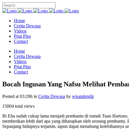
Home
Cerita Dewasa
Videos
Pijat Plus
Contact
Home
Cerita Dewasa
Videos
Pijat Plus
Contact
Bocah Ingusan Yang Nafsu Melihat Pemba
Posted at 03:29h
in
Cerita Dewasa
by
wisatalendir
15004 total views
Bi Eha sudah cukup lama menjadi pembantu di rumah Tuan Hartono. 
memberikan lebih dari apa yang diharapkan oleh seorang pembantu. B
Sepanjang hidupnya terjamin, iapun dapat menabung kelebihannya untuk