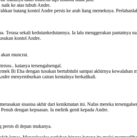
naik ke atas tubuh Andre.
hkan batang kontol Andre persis ke arah liang memeknya. Perlahanl
. Terasa sekali kedutankedutannya. Ia lalu menggerakan pantatnya nai
usukan kontol Andre.
 akan muncrat.
 teruss.. katanya tersengalsengal.
memek Bi Eha dengan tusukan bertubitubi sampai akhirnya kewalahan 
Andre menyemburkan cairan kentalnya berkalikali.
g merasakan sisasisa akhir dari kenikmatan ini. Nafas mereka tersenga
Penuh dengan kepuasan. Ia melirik genit kepada Andre.
 persis di depan mukanya.