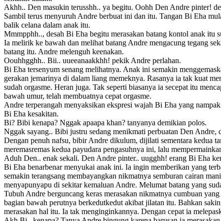
Akhh.. Den masukin terusshh.. ya begitu. Oohh Den Andre pinter! d
Sambil terus menyuruh Andre berbuat ini dan itu. Tangan Bi Eha mu
balik celana dalam anak itu.
Mmmpphh.., desah Bi Eha begitu merasakan batang kontol anak itu su
Ia melirik ke bawah dan melihat batang Andre mengacung tegang seka
batang itu. Andre melenguh keenakan.
Oouhhgghh.. Bii.. uueeanaakkhh! pekik Andre perlahan.
Bi Eha tersenyum senang melihatnya. Anak ini semakin menggemaska
gerakan jemarinya di dalam liang memeknya. Rasanya ia tak kuat mena
sudah orgasme. Heran juga. Tak seperti biasanya ia secepat itu menc
bawah umur, telah membuatnya cepat orgasme.
Andre terperangah menyaksikan ekspresi wajah Bi Eha yang nampak
Bi Eha kesakitan.
Bi? Bibi kenapa? Nggak apaapa khan? tanyanya demikian polos.
Nggak sayang.. Bibi justru sedang menikmati perbuatan Den Andre, 
Dengan penuh nafsu, bibir Andre dikulum, dijilati sementara kedua
meremasremas kedua payudara pengasuhnya ini, lalu mempermainkan
Aduh Den.. enak sekali. Den Andre pinter.. uugghh! erang Bi Eha ke
Bi Eha benarbenar menyukai anak ini. Ia ingin memberikan yang terb
semakin terangsang membayangkan nikmatnya semburan cairan mani pe
menyapunyapu di sekitar kemaluan Andre. Melumat batang yang suda
Tubuh Andre berguncang keras merasakan nikmatnya cumbuan yang beg
bagian bawah perutnya berkedutkedut akibat jilatan itu. Bahkan s
merasakan hal itu. Ia tak menginginkannya. Dengan cepat ia melep
Akh Bi.. kenapa? Tanya Andre bingung karena barusan ia merasakan ai