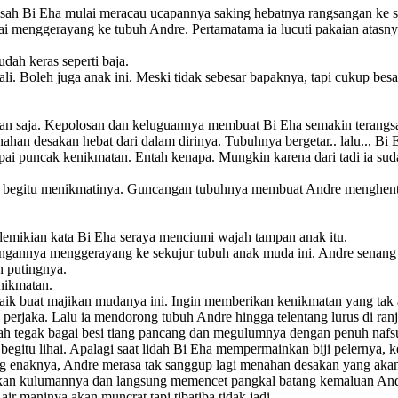
esah Bi Eha mulai meracau ucapannya saking hebatnya rangsangan ke s
lai menggerayang ke tubuh Andre. Pertamatama ia lucuti pakaian ata
dah keras seperti baja.
li. Boleh juga anak ini. Meski tidak sebesar bapaknya, tapi cukup b
n saja. Kepolosan dan keluguannya membuat Bi Eha semakin terangsan
han desakan hebat dari dalam dirinya. Tubuhnya bergetar.. lalu.., Bi E
apai puncak kenikmatan. Entah kenapa. Mungkin karena dari tadi ia su
 begitu menikmatinya. Guncangan tubuhnya membuat Andre menghentik
demikian kata Bi Eha seraya menciumi wajah tampan anak itu.
 tangannya menggerayang ke sekujur tubuh anak muda ini. Andre senang
 putingnya.
nikmatan.
aik buat majikan mudanya ini. Ingin memberikan kenikmatan yang tak a
rjaka. Lalu ia mendorong tubuh Andre hingga telentang lurus di ran
h tegak bagai besi tiang pancang dan megulumnya dengan penuh nafs
itu lihai. Apalagi saat lidah Bi Eha mempermainkan biji pelernya, 
aking enaknya, Andre merasa tak sanggup lagi menahan desakan yang 
askan kulumannya dan langsung memencet pangkal batang kemaluan An
r maninya akan muncrat tapi tibatiba tidak jadi.