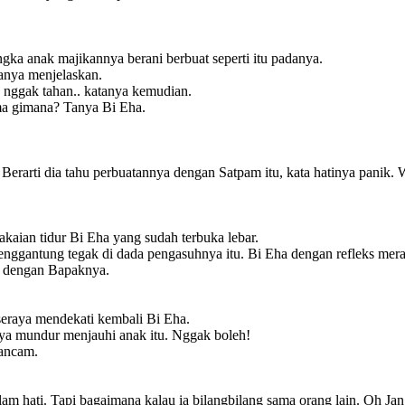
ngka anak majikannya berani berbuat seperti itu padanya.
tanya menjelaskan.
re nggak tahan.. katanya kemudian.
ma gimana? Tanya Bi Eha.
erarti dia tahu perbuatannya dengan Satpam itu, kata hatinya panik. 
akaian tidur Bi Eha yang sudah terbuka lebar.
gantung tegak di dada pengasuhnya itu. Bi Eha dengan refleks merap
da dengan Bapaknya.
h seraya mendekati kembali Bi Eha.
aya mundur menjauhi anak itu. Nggak boleh!
gancam.
am hati. Tapi bagaimana kalau ia bilangbilang sama orang lain. Oh Ja