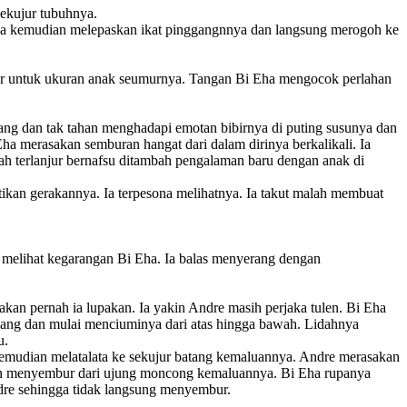
ekujur tubuhnya.
snya kemudian melepaskan ikat pinggangnnya dan langsung merogoh ke
esar untuk ukuran anak seumurnya. Tangan Bi Eha mengocok perlahan
g dan tak tahan menghadapi emotan bibirnya di puting susunya dan
ha merasakan semburan hangat dari dalam dirinya berkalikali. Ia
dah terlanjur bernafsu ditambah pengalaman baru dengan anak di
an gerakannya. Ia terpesona melihatnya. Ia takut malah membuat
 melihat kegarangan Bi Eha. Ia balas menyerang dengan
kan pernah ia lupakan. Ia yakin Andre masih perjaka tulen. Bi Eha
jang dan mulai menciuminya dari atas hingga bawah. Lidahnya
u.
kemudian melatalata ke sekujur batang kemaluannya. Andre merasakan
akan menyembur dari ujung moncong kemaluannya. Bi Eha rupanya
dre sehingga tidak langsung menyembur.