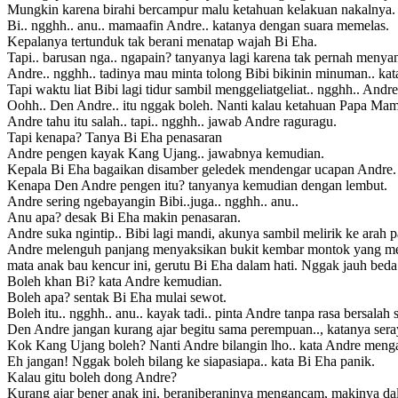
Mungkin karena birahi bercampur malu ketahuan kelakuan nakalnya.
Bi.. ngghh.. anu.. mamaafin Andre.. katanya dengan suara memelas.
Kepalanya tertunduk tak berani menatap wajah Bi Eha.
Tapi.. barusan nga.. ngapain? tanyanya lagi karena tak pernah menya
Andre.. ngghh.. tadinya mau minta tolong Bibi bikinin minuman.. ka
Tapi waktu liat Bibi lagi tidur sambil menggeliatgeliat.. ngghh.. And
Oohh.. Den Andre.. itu nggak boleh. Nanti kalau ketahuan Papa Ma
Andre tahu itu salah.. tapi.. ngghh.. jawab Andre raguragu.
Tapi kenapa? Tanya Bi Eha penasaran
Andre pengen kayak Kang Ujang.. jawabnya kemudian.
Kepala Bi Eha bagaikan disamber geledek mendengar ucapan Andre. B
Kenapa Den Andre pengen itu? tanyanya kemudian dengan lembut.
Andre sering ngebayangin Bibi..juga.. ngghh.. anu..
Anu apa? desak Bi Eha makin penasaran.
Andre suka ngintip.. Bibi lagi mandi, akunya sambil melirik ke arah p
Andre melenguh panjang menyaksikan bukit kembar montok yang meng
mata anak bau kencur ini, gerutu Bi Eha dalam hati. Nggak jauh be
Boleh khan Bi? kata Andre kemudian.
Boleh apa? sentak Bi Eha mulai sewot.
Boleh itu.. ngghh.. anu.. kayak tadi.. pinta Andre tanpa rasa bersala
Den Andre jangan kurang ajar begitu sama perempuan.., katanya ser
Kok Kang Ujang boleh? Nanti Andre bilangin lho.. kata Andre men
Eh jangan! Nggak boleh bilang ke siapasiapa.. kata Bi Eha panik.
Kalau gitu boleh dong Andre?
Kurang ajar bener anak ini, beraniberaninya mengancam, makinya dal