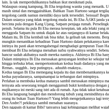
lain. Ia tak memperdulikannya bahkan ikut menikmati pula.
Walaupun orang kampung, Bi Eha tergolong wanita yang menarik. Usia
masih sintal dan menggairahkan. Bahkan Tuan Hartono sangat tergila
tergolong cantik namun memiliki daya tarik tersendiri. Sensual! Begit
Dalam usianya yang tidak tergolong muda ini, Bi Eha Ãƒâ€š janda yan
bercinta pula dengan Kang Ujang, Satpam penjaga rumah. Perselingk
penuh. Selama itu pula Bi Eha merasa kesepian, tak ada lelaki yang m
menggoda Satpam itu untuk diajak ke atas ranjangnya di kamar belak
Malam itu, Bi Eha kembali tak bisa tidur. Ia gelisah tak menentu. B
mungkin menantikan kehadiran Tuan Hartono dalam pelukannya karena
istrinya itu pasti akan tersengalsengal menghadapi gempuran Tuan H
membuat Bi Eha nelangsa menahan nafsu syahwatnya sendiri. Sebena
hancur sudah akibatnya nasib mereka nantinya. Akhirnya Bi Eha hanya
Dalam mimpinya Bi Eha merasakan gerayangan lembut ke sekujur tubu
hingga terbuka lebar, mempertontonkan kedua buah dadanya yang me
Remas.. uugghh.. isep putingnya.. aduuhh enaknya..
Kedua tangan Bi Eha memegang kepala itu dan membenamkannya ke da
kedua payudaranya, sampaisampai ia terbangun dari mimpinya.
Perlahan ia membuka kedua matanya sambil merasakan mimpinya masih
ternyata ada seseorang tengah menggumuli bukit kembarnya dengan p
majikannya ini meski sang istri ada di rumah. Apa tidak takut ketahua
Bi Eha langsung bangkit dan mendorong tubuh yang menindihnya dan
orang itu bukan Tuan Hartono?! Yang lebih mengejutkannya lagi terny
Den Andre?! pekiknya sambil menahan suaranya.
Den ngapain di kamar Bibi? tanyanya lagi kebingungan melihat waj