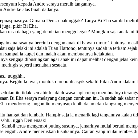
u tersenyum kepada Andre seraya meraih tangannya.
n Andre ke atas buah dadanya.
epuaspuasnya. Gimana Den.. enak nggak? Tanya Bi Eha sambil melirik
 juga, pikir Bi Eha.
an rasa dahaga yang demikian menggelegak? Mungkin saja anak ini tid
 bagaimana rasanya bercinta dengan anak di bawah umur. Tentunya masih 
au saja lelaki ini adalah Tuan Hartono, tentunya sudah ia terkam se
an sampai ia kaget dan malah akan membuatnya ketakutan.
nya sengaja dibusungkan agar anak ini dapat melihat dengan jelas k
meringis seperti menahan sesuatu.
as.. uugghh..
ya. Begitu kenyal, montok dan oohh asyik sekali! Pikir Andre dalam ha
 sedotan itu tidak semahir lelaki dewasa tapi cukup membuatnya terang
asaan Bi Eha seraya melayang dengan cumbuan ini. Ia sudah tak sabar
Eha mendorong tangan itu menyusup lebih dalam dan langsung menyen
itu hangat dan lembab. Hampir saja ia menarik lagi tangannya kalau tid
ruusshh.. uggh Den enaak!
ambil terus mengemot puting susunya, jemarinya mulai berani memper
 melenguh. Andre meneruskan tusukannya. Cairan yang mulai rembes di