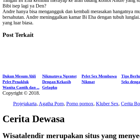
Tangan Bi Eha kembali merayap ke arah batang kontol Andre yang su
Bibi isep lagi ya Den?
Andre hanya bisa mengangguk dan kembali merasakan hangatnya mul
bersahutan. Andre meninggalkan kamar Bi Eha dengan tubuh lunglai.
yang luar biasa.
Post Terkait
Dukun Mesum Ahli
Nikmatnya Ngentot
Pelet Sex Membawa
Tips Berh
Pelet Penakluk
Dengan Kekasih
Nikmat
Seks deng
Wanita Cantik dan ...
Gelapku
Copyright © 2018.
Wisatalendir
Projejakarta
,
Agatha Porn
,
Porno pornox
,
Kluber Sex
,
Cerita Bo
Cerita Dewasa
Wisatalendir merupakan situs yang menyedia