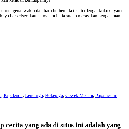
atkan kembali kehidupannya.
a mengenal waktu dan baru berhenti ketika terdengar kokok ayam
hnya berseriseri karena malam itu ia sudah merasakan pengalaman
e
,
Papalendir
,
Lendirigo
,
Bokepigo
,
Cewek Mesum
,
Papamesum
 cerita yang ada di situs ini adalah yang