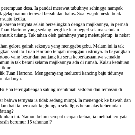
rti perempuan desa. Ia pandai merawat tubuhnya sehingga nampak
 gelap namun terawat bersih dan halus. Soal wajah meski tidak
 suatu ketika.
 karena ternyata selain berselingkuh dengan majikannya, ia pernah
Tuan Hartono yang sedang pergi ke luar negeri selama sebulan
enusuk tulang. Tak tahan oleh gairahnya yang meletupletup, ia nekat
nahan gelora gairah seksnya yang menggebugebu. Malam ini ia tak
an saat itu Tuan Hartono tengah menggauli istrinya. Ia bayangkan
rtono yang besar dan panjang itu serta keperkasaannya semakin
un ia tak berani selama majikannya ada di rumah. Kalau ketahuan
tidur.
lik Tuan Hartono. Menggerayang melucuti kancing baju tidurnya
an dadanya.
Bi Eha terengahengah saking menikmati sedotan dan remasan di
ar bahwa ternyata ia tidak sedang mimpi. Ia menengok ke bawah dan
 hati ia bersorak kegirangan sekaligus heran atas keberanian
 datang?
nkan ini. Namun belum sempat ucapan keluar, ia melihat ternyata
 masih berumur 15 tahunan!?