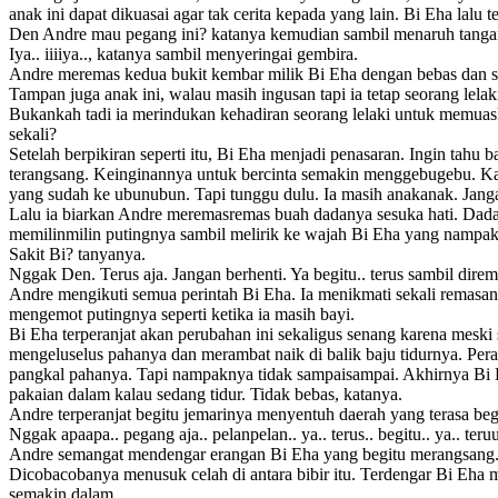
anak ini dapat dikuasai agar tak cerita kepada yang lain. Bi Eha lal
Den Andre mau pegang ini? katanya kemudian sambil menaruh tanga
Iya.. iiiiya.., katanya sambil menyeringai gembira.
Andre meremas kedua bukit kembar milik Bi Eha dengan bebas dan s
Tampan juga anak ini, walau masih ingusan tapi ia tetap seorang lelaki
Bukankah tadi ia merindukan kehadiran seorang lelaki untuk memuask
sekali?
Setelah berpikiran seperti itu, Bi Eha menjadi penasaran. Ingin tahu
terangsang. Keinginannya untuk bercinta semakin menggebugebu. Kal
yang sudah ke ubunubun. Tapi tunggu dulu. Ia masih anakanak. Jang
Lalu ia biarkan Andre meremasremas buah dadanya sesuka hati. Dada
memilinmilin putingnya sambil melirik ke wajah Bi Eha yang nampak 
Sakit Bi? tanyanya.
Nggak Den. Terus aja. Jangan berhenti. Ya begitu.. terus sambil direm
Andre mengikuti semua perintah Bi Eha. Ia menikmati sekali remasann
mengemot putingnya seperti ketika ia masih bayi.
Bi Eha terperanjat akan perubahan ini sekaligus senang karena meski
mengeluselus pahanya dan merambat naik di balik baju tidurnya. Per
pangkal pahanya. Tapi nampaknya tidak sampaisampai. Akhirnya Bi 
pakaian dalam kalau sedang tidur. Tidak bebas, katanya.
Andre terperanjat begitu jemarinya menyentuh daerah yang terasa beg
Nggak apaapa.. pegang aja.. pelanpelan.. ya.. terus.. begitu.. ya.. te
Andre semangat mendengar erangan Bi Eha yang begitu merangsang. S
Dicobacobanya menusuk celah di antara bibir itu. Terdengar Bi Eha
semakin dalam.