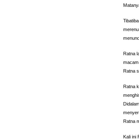
Matanya
Tibatib
merenun
menundu
Ratna l
macam m
Ratna s
Ratna k
menghis
Didalam
menyero
Ratna m
Kali ini