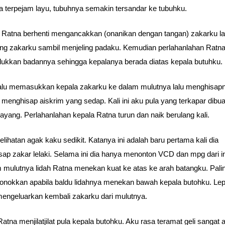
 terpejam layu, tubuhnya semakin tersandar ke tubuhku.
a Ratna berhenti mengancakkan (onanikan dengan tangan) zakarku la
g zakarku sambil menjeling padaku. Kemudian perlahanlahan Ratn
kkan badannya sehingga kepalanya berada diatas kepala butuhku.
alu memasukkan kepala zakarku ke dalam mulutnya lalu menghisap
enghisap aiskrim yang sedap. Kali ini aku pula yang terkapar dibua
ayang. Perlahanlahan kepala Ratna turun dan naik berulang kali.
elihatan agak kaku sedikit. Katanya ini adalah baru pertama kali dia
ap zakar lelaki. Selama ini dia hanya menonton VCD dan mpg dari in
 mulutnya lidah Ratna menekan kuat ke atas ke arah batangku. Pali
nokkan apabila baldu lidahnya menekan bawah kepala butohku. Lep
engeluarkan kembali zakarku dari mulutnya.
 Ratna menjilatjilat pula kepala butohku. Aku rasa teramat geli sangat 