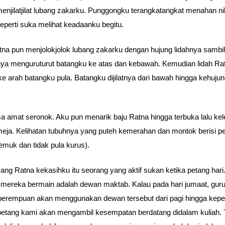
enjilatjilat lubang zakarku. Punggongku terangkatangkat menahan n
eperti suka melihat keadaanku begitu.
tna pun menjolokjolok lubang zakarku dengan hujung lidahnya sambil
ya menguruturut batangku ke atas dan kebawah. Kemudian lidah Ra
 ke arah batangku pula. Batangku dijilatnya dari bawah hingga kehuju
a amat seronok. Aku pun menarik baju Ratna hingga terbuka lalu ke
meja. Kelihatan tubuhnya yang puteh kemerahan dan montok berisi pe
gemuk dan tidak pula kurus).
g Ratna kekasihku itu seorang yang aktif sukan ketika petang hari
mereka bermain adalah dewan maktab. Kalau pada hari jumaat, gur
 perempuan akan menggunakan dewan tersebut dari pagi hingga kepe
petang kami akan mengambil kesempatan berdatang didalam kuliah. 