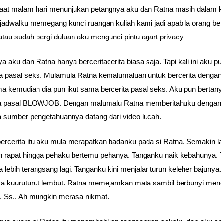
saat malam hari menunjukan petangnya aku dan Ratna masih dalam k
u jadwalku memegang kunci ruangan kuliah kami jadi apabila orang b
atau sudah pergi duluan aku mengunci pintu agart privacy.
ya aku dan Ratna hanya berceritacerita biasa saja. Tapi kali ini aku p
ta pasal seks. Mulamula Ratna kemalumaluan untuk bercerita dengan
a kemudian dia pun ikut sama bercerita pasal seks. Aku pun bertan
na pasal BLOWJOB. Dengan malumalu Ratna memberitahuku dengan 
 sumber pengetahuannya datang dari video lucah.
bercerita itu aku mula merapatkan badanku pada si Ratna. Semakin 
 rapat hingga pehaku bertemu pehanya. Tanganku naik kebahunya. T
a lebih terangsang lagi. Tanganku kini menjalar turun keleher bajunya.
a kuuruturut lembut. Ratna memejamkan mata sambil berbunyi me
.. Ss.. Ah mungkin merasa nikmat.