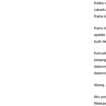
Ketika 
zakarku
Ratna k
Kamu be
apabila
buah da
Kemudia
panjang
dalamny
dalamn
Abang..
Aku pun
Walaupu