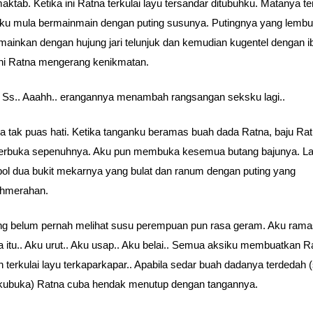
maktab. Ketika ini Ratna terkulai layu tersandar ditubuhku. Matanya t
Aku mula bermainmain dengan puting susunya. Putingnya yang lembut
ainkan dengan hujung jari telunjuk dan kemudian kugentel dengan ibu
ini Ratna mengerang kenikmatan.
 Ss.. Aaahh.. erangannya menambah rangsangan seksku lagi..
a tak puas hati. Ketika tanganku beramas buah dada Ratna, baju Ra
terbuka sepenuhnya. Aku pun membuka kesemua butang bajunya. La
ol dua bukit mekarnya yang bulat dan ranum dengan puting yang
hmerahan.
g belum pernah melihat susu perempuan pun rasa geram. Aku ramas
 itu.. Aku urut.. Aku usap.. Aku belai.. Semua aksiku membuatkan R
 terkulai layu terkaparkapar.. Apabila sedar buah dadanya terdedah (
 kubuka) Ratna cuba hendak menutup dengan tangannya.