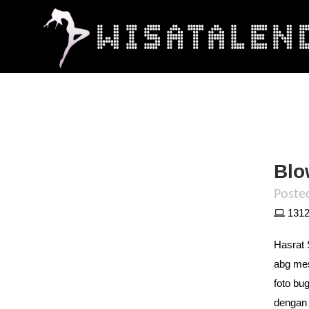
Blo
Poste
1312 
Hasrat 
abg mes
foto bu
dengan 