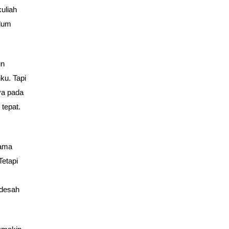
uliah
elum
un
ku. Tapi
ya pada
tepat.
lama
etapi
ndesah