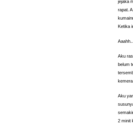
jejaka 
rapat. 
kumainm
Ketika 
Aaahh..
Aku ras
belum 
tersemb
kemera
Aku yan
susunya
semakin
2 minit