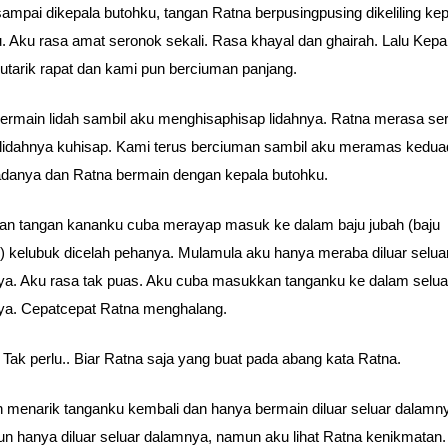
sampai dikepala butohku, tangan Ratna berpusingpusing dikeliling ke
. Aku rasa amat seronok sekali. Rasa khayal dan ghairah. Lalu Kepa
utarik rapat dan kami pun berciuman panjang.
rmain lidah sambil aku menghisaphisap lidahnya. Ratna merasa se
 lidahnya kuhisap. Kami terus berciuman sambil aku meramas kedu
danya dan Ratna bermain dengan kepala butohku.
n tangan kananku cuba merayap masuk ke dalam baju jubah (baju
) kelubuk dicelah pehanya. Mulamula aku hanya meraba diluar selua
a. Aku rasa tak puas. Aku cuba masukkan tanganku ke dalam selua
ya. Cepatcepat Ratna menghalang.
 Tak perlu.. Biar Ratna saja yang buat pada abang kata Ratna.
 menarik tanganku kembali dan hanya bermain diluar seluar dalamn
n hanya diluar seluar dalamnya, namun aku lihat Ratna kenikmatan.