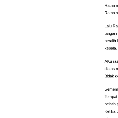
Ratna m
Ratna s
Lalu Ra
tangann
beralih
kepala.
AKu ras
diatas 
(tidak 
Sememan
Tempat 
pelatih
Ketika 