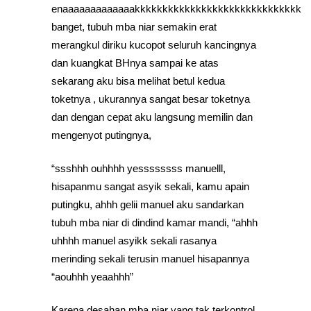
enaaaaaaaaaaaaakkkkkkkkkkkkkkkkkkkkkkkkkkkkkk
banget, tubuh mba niar semakin erat
merangkul diriku kucopot seluruh kancingnya
dan kuangkat BHnya sampai ke atas
sekarang aku bisa melihat betul kedua
toketnya , ukurannya sangat besar toketnya
dan dengan cepat aku langsung memilin dan
mengenyot putingnya,
“ssshhh ouhhhh yessssssss manuelll,
hisapanmu sangat asyik sekali, kamu apain
putingku, ahhh gelii manuel aku sandarkan
tubuh mba niar di dindind kamar mandi, “ahhh
uhhhh manuel asyikk sekali rasanya
merinding sekali terusin manuel hisapannya
“aouhhh yeaahhh”
Karena desahan mba niar yang tak terkontrol