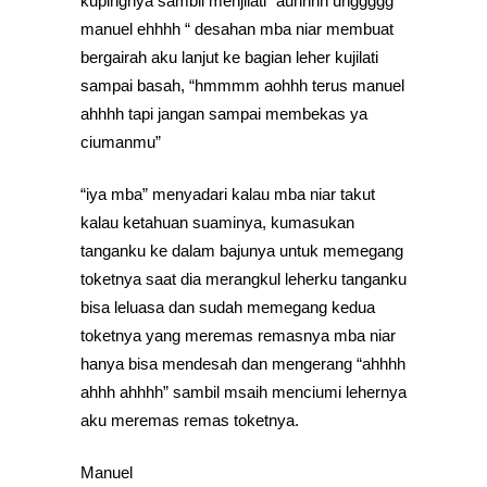
kupingnya sambil menjilati “auhhhh uhggggg
manuel ehhhh “ desahan mba niar membuat
bergairah aku lanjut ke bagian leher kujilati
sampai basah, “hmmmm aohhh terus manuel
ahhhh tapi jangan sampai membekas ya
ciumanmu”
“iya mba” menyadari kalau mba niar takut
kalau ketahuan suaminya, kumasukan
tanganku ke dalam bajunya untuk memegang
toketnya saat dia merangkul leherku tanganku
bisa leluasa dan sudah memegang kedua
toketnya yang meremas remasnya mba niar
hanya bisa mendesah dan mengerang “ahhhh
ahhh ahhhh” sambil msaih menciumi lehernya
aku meremas remas toketnya.
Manuel