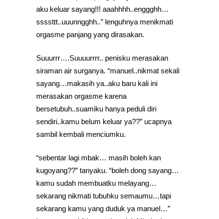
aku keluar sayang!!! aaahhhh..enggghh…
ssssttt..uuunngghh..” lenguhnya menikmati
orgasme panjang yang dirasakan.
Suuurrr….Suuuurrrr.. penisku merasakan
siraman air surganya. “manuel..nikmat sekali
sayang…makasih ya..aku baru kali ini
merasakan orgasme karena
bersetubuh..suamiku hanya peduli diri
sendiri..kamu belum keluar ya??” ucapnya
sambil kembali menciumku.
“sebentar lagi mbak… masih boleh kan
kugoyang??” tanyaku. “boleh dong sayang…
kamu sudah membuatku melayang…
sekarang nikmati tubuhku semaumu…tapi
sekarang kamu yang duduk ya manuel…”