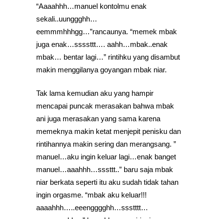
“Aaaahhh…manuel kontolmu enak
sekali..uunggghh…
eemmmhhhgg…”rancaunya. “memek mbak
juga enak…ssssttt…. aahh…mbak..enak
mbak… bentar lagi…” rintihku yang disambut
makin menggilanya goyangan mbak niar.
Tak lama kemudian aku yang hampir
mencapai puncak merasakan bahwa mbak
ani juga merasakan yang sama karena
memeknya makin ketat menjepit penisku dan
rintihannya makin sering dan merangsang. ”
manuel…aku ingin keluar lagi…enak banget
manuel…aaahhh…sssttt..” baru saja mbak
niar berkata seperti itu aku sudah tidak tahan
ingin orgasme. “mbak aku keluar!!!
aaaahhh…..eeengggghh…ssstttt…