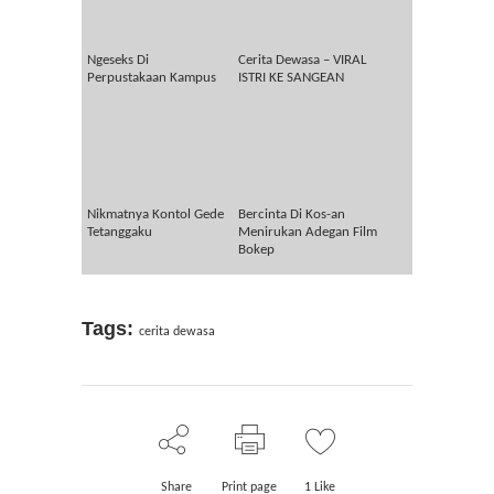
Ngeseks Di
Cerita Dewasa – VIRAL
Perpustakaan Kampus
ISTRI KE SANGEAN
Nikmatnya Kontol Gede
Bercinta Di Kos-an
Tetanggaku
Menirukan Adegan Film
Bokep
Tags:
cerita dewasa
Share
Print page
1
Like