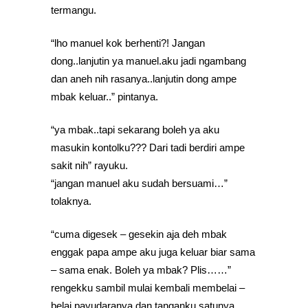
termangu.
“lho manuel kok berhenti?! Jangan
dong..lanjutin ya manuel.aku jadi ngambang
dan aneh nih rasanya..lanjutin dong ampe
mbak keluar..” pintanya.
“ya mbak..tapi sekarang boleh ya aku
masukin kontolku??? Dari tadi berdiri ampe
sakit nih” rayuku.
“jangan manuel aku sudah bersuami…”
tolaknya.
“cuma digesek – gesekin aja deh mbak
enggak papa ampe aku juga keluar biar sama
– sama enak. Boleh ya mbak? Plis……”
rengekku sambil mulai kembali membelai –
belai payudaranya dan tanganku satunya