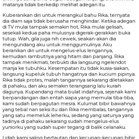
matanya tidak berkedip melihat adegan itu.
Kuberanikan diri untuk merangkul bahu Rika, ternyata
dia diam saja tidak berusaha menghindar. Ketika adegan
di TV mulai tampak semakin hot, Rika mulai gelisah,
sesekali kedua paha mulusnya digerak-gerakkan buka
tutup. Wah, gila juga nih cewek, seakan-akan dia
mengundang aku untuk menggumulinya. Aku
beranikan diri untuk mengelus-elus lengannya,
kemudian rambutnya yang hitam dan panjang. Rika
tampak menikmati, terbukti dia langsung ngelendot
manja ke tubuhku. Kesempatan itu tidak kusia-siakan,
langsung kupeluk tubuh hangatnya dan kucium pipinya.
Rika tidak protes, malah tangannya sekarang diletakkan
di pahaku, dan aku semakin terangsang lalu kuraih
dagunya. Kupandang mata bulat indahnya, sejenak kami
berpandangan dan entah siapa yang memulai tiba-tiba,
kami sudah berpagutan mesra. Kulumat bibir bawahnya
yang tebal nan seksi itu dan Rika membalas, tangannya
yang satu memeluk leherku, sedang yang satunya yang
tadinya di pahaku sekarang sudah mengelus-elus
yuniorku yang sudah super tegang di balik celanaku.
Lidah kami saling bertautan dan kecupan-kecupan bibir