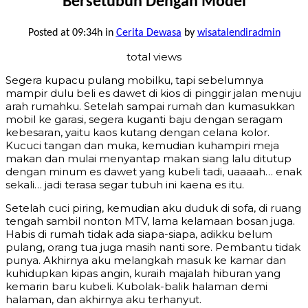
Bersetubuh Dengan Model
Posted at 09:34h
in
Cerita Dewasa
by
wisatalendiradmin
total views
Segera kupacu pulang mobilku, tapi sebelumnya
mampir dulu beli es dawet di kios di pinggir jalan menuju
arah rumahku. Setelah sampai rumah dan kumasukkan
mobil ke garasi, segera kuganti baju dengan seragam
kebesaran, yaitu kaos kutang dengan celana kolor.
Kucuci tangan dan muka, kemudian kuhampiri meja
makan dan mulai menyantap makan siang lalu ditutup
dengan minum es dawet yang kubeli tadi, uaaaah… enak
sekali… jadi terasa segar tubuh ini kaena es itu.
Setelah cuci piring, kemudian aku duduk di sofa, di ruang
tengah sambil nonton MTV, lama kelamaan bosan juga.
Habis di rumah tidak ada siapa-siapa, adikku belum
pulang, orang tua juga masih nanti sore. Pembantu tidak
punya. Akhirnya aku melangkah masuk ke kamar dan
kuhidupkan kipas angin, kuraih majalah hiburan yang
kemarin baru kubeli. Kubolak-balik halaman demi
halaman, dan akhirnya aku terhanyut.