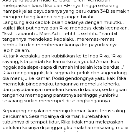
melepaskan kaos Rika dan BH-nya hingga sekarang
nampak jelas payudaranya yang berukuran 34B semakin
mengembang karena rangsangan birahi.
Langsung aku caplok buah dadanya dengan mulutku,
kujilat-jilat putingnya dan Rika mendesis-desis keenakan,
“Sssh… aaauuh… Mass Adiii… ehhh… ssshhh…” sambil
tangannya mendekap kepalaku, meremas-remas
rambutku dan membenamkannya ke payudaranya
lebih dalam.
Kutarik kepalaku dan kubisikkan ke telinga Rika, “Rika
sayang, kita pindah ke kamarku aja yuuk..! Aman kok
nggak ada siapa-siapa di rumah ini selain kita berdua…”
Rika mengangguk, lalu segera kupeluk dan kugendong
dia menuju ke kamar. Posisi gendongnya yaitu kaki Rika
memeluk pinggangku, tangannya memeluk leherku
dan payudaranya menekan keras di dadaku, sedangkan
tanganku memegang pantatnya sehingga yuniorku
sekarang sudah menempel di selangkangannya.
Sepanjang perjalanan menuju kamar, kami terus saling
berciuman. Sesampainya di kamar, kurebahkan
tubuhnya di tempat tidur, Rika tidak mau melepaskan
pelukan kakinya di pinggangku malahan sekarang mulai