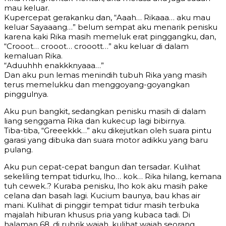
mau keluar.
Kupercepat gerakanku dan, “Aaah… Rikaaa… aku mau
keluar Sayaaang…” belum sempat aku menarik penisku
karena kaki Rika masih memeluk erat pinggangku, dan,
“Crooot… crooot… crooott…” aku keluar di dalam
kemaluan Rika.
“Aduuhhh enakkknyaaa…”
Dan aku pun lemas menindih tubuh Rika yang masih
terus memelukku dan menggoyang-goyangkan
pinggulnya.
Aku pun bangkit, sedangkan penisku masih di dalam
liang senggama Rika dan kukecup lagi bibirnya.
Tiba-tiba, “Greeekkk…” aku dikejutkan oleh suara pintu
garasi yang dibuka dan suara motor adikku yang baru
pulang.
Aku pun cepat-cepat bangun dan tersadar. Kulihat
sekeliling tempat tidurku, lho… kok… Rika hilang, kemana
tuh cewek..? Kuraba penisku, lho kok aku masih pake
celana dan basah lagi. Kucium baunya, bau khas air
mani. Kulihat di pinggir tempat tidur masih terbuka
majalah hiburan khusus pria yang kubaca tadi. Di
halaman 68, di rubrik wajah, kulihat wajah seorang