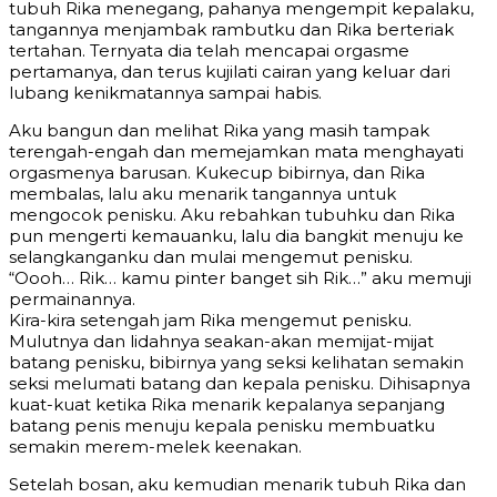
tubuh Rika menegang, pahanya mengempit kepalaku,
tangannya menjambak rambutku dan Rika berteriak
tertahan. Ternyata dia telah mencapai orgasme
pertamanya, dan terus kujilati cairan yang keluar dari
lubang kenikmatannya sampai habis.
Aku bangun dan melihat Rika yang masih tampak
terengah-engah dan memejamkan mata menghayati
orgasmenya barusan. Kukecup bibirnya, dan Rika
membalas, lalu aku menarik tangannya untuk
mengocok penisku. Aku rebahkan tubuhku dan Rika
pun mengerti kemauanku, lalu dia bangkit menuju ke
selangkanganku dan mulai mengemut penisku.
“Oooh… Rik… kamu pinter banget sih Rik…” aku memuji
permainannya.
Kira-kira setengah jam Rika mengemut penisku.
Mulutnya dan lidahnya seakan-akan memijat-mijat
batang penisku, bibirnya yang seksi kelihatan semakin
seksi melumati batang dan kepala penisku. Dihisapnya
kuat-kuat ketika Rika menarik kepalanya sepanjang
batang penis menuju kepala penisku membuatku
semakin merem-melek keenakan.
Setelah bosan, aku kemudian menarik tubuh Rika dan