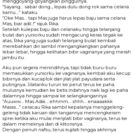
menggoyang-goyangkan pinggulnya.
“Sayang… sabar dong.., lepas dulu dong rok sama celana
kamu…” kataku.
“Oke Mas… tapi Mas juga harus lepas baju sama celana
Mas, biar adil..!” rajuk Rika.
Setelah kulepas baju dan celanaku hingga telanjang
bulat dan yuniorku sudah mengacung keras tegak ke
atas, Rika yang juga sudah telanjang bulat kembali
merebahkan diri sambil mengangkangkan pahanya
lebar-lebar, hingga kelihatan bibir vaginanya yang merah
jambu itu.
Aku pun segera menindihnya, tapi tidak buru-buru
memasukkan yuniorku ke vaginanya, kembali aku kecup
bibirnya dan kucaplok dan jilat-jilat payudara serta
putingnya. Jilatanku turun ke perut terus ke paha
mulusnya kemudian ke betis indahnya naik lagi ke paha
dalamnya hingga sampai ke selangkangannya.
“Auuww… Mas Adiiii… ehhmm… shhh… enaaaakkk
Masss…” ceracau Rika sambil kepalanya menggeleng-
geleng tidak karuan dan tangannya mencengkeram
sprei ketika aku mulai menjilati bibir vaginanya, terus ke
dalam memeknya dan di klitorisnya.
Dengan penuh nafsu, terus kujilati hingga akhirnya