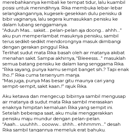
merebahkannya kembali ke tempat tidur, lalu kuambil
posisi untuk menindihnya. Rika membuka lebar-lebar
selangkangannya, kugesek-gesekkan dulu penisku di
bibir vaginanya, lalu segera kumasukkan penisku ke
dalam lubang senggamanya.
“Aduuh Mas… sakiiit… pelan-pelan aja doong… ahhh…”
aku pun memperlambat masuknya penisku, sambil
terus sedikit-sedikit mendorongnya masuk diimbangi
dengan gerakan pinggul Rika.
Terlihat sudut mata Rika basah oleh air matanya akibat
menahan sakit. Sampai akhirnya, “Bleeesss…” masuklah
semua batang penisku ke dalam liang senggama Rika.
“Rika sayang, punya kamu sempit banget sih..? Tapi enak
lho..!” Rika cuma tersenyum manja.
“Mas juga, punya Mas besar gitu maunya cari yang
sempit-sempit, sakit kaan..!” rajuk Rika.
Aku ketawa dan mengecup bibirnya sambil mengusap
air matanya di sudut mata Rika sambil merasakan
enaknya himpitan kemaluan Rika yang sempit ini.
Setelah beberapa saat, aku mulai menggerakkan
penisku maju mundur dengan pelan-pelan.
“Aaah… uuuhhh… oooww… shhh… ehhmmm…” desah
Rika sambil tangannya memeluk erat bahuku.