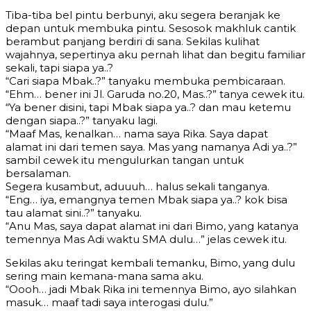
Tiba-tiba bel pintu berbunyi, aku segera beranjak ke
depan untuk membuka pintu. Sesosok makhluk cantik
berambut panjang berdiri di sana. Sekilas kulihat
wajahnya, sepertinya aku pernah lihat dan begitu familiar
sekali, tapi siapa ya..?
“Cari siapa Mbak..?” tanyaku membuka pembicaraan.
“Ehm… bener ini Jl. Garuda no.20, Mas..?” tanya cewek itu.
“Ya bener disini, tapi Mbak siapa ya..? dan mau ketemu
dengan siapa..?” tanyaku lagi.
“Maaf Mas, kenalkan… nama saya Rika. Saya dapat
alamat ini dari temen saya. Mas yang namanya Adi ya..?”
sambil cewek itu mengulurkan tangan untuk
bersalaman.
Segera kusambut, aduuuh… halus sekali tanganya.
“Eng… iya, emangnya temen Mbak siapa ya..? kok bisa
tau alamat sini..?” tanyaku.
“Anu Mas, saya dapat alamat ini dari Bimo, yang katanya
temennya Mas Adi waktu SMA dulu…” jelas cewek itu.
Sekilas aku teringat kembali temanku, Bimo, yang dulu
sering main kemana-mana sama aku.
“Oooh… jadi Mbak Rika ini temennya Bimo, ayo silahkan
masuk… maaf tadi saya interogasi dulu.”