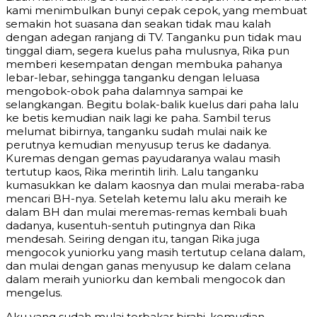
kami menimbulkan bunyi cepak cepok, yang membuat
semakin hot suasana dan seakan tidak mau kalah
dengan adegan ranjang di TV. Tanganku pun tidak mau
tinggal diam, segera kuelus paha mulusnya, Rika pun
memberi kesempatan dengan membuka pahanya
lebar-lebar, sehingga tanganku dengan leluasa
mengobok-obok paha dalamnya sampai ke
selangkangan. Begitu bolak-balik kuelus dari paha lalu
ke betis kemudian naik lagi ke paha. Sambil terus
melumat bibirnya, tanganku sudah mulai naik ke
perutnya kemudian menyusup terus ke dadanya.
Kuremas dengan gemas payudaranya walau masih
tertutup kaos, Rika merintih lirih. Lalu tanganku
kumasukkan ke dalam kaosnya dan mulai meraba-raba
mencari BH-nya. Setelah ketemu lalu aku meraih ke
dalam BH dan mulai meremas-remas kembali buah
dadanya, kusentuh-sentuh putingnya dan Rika
mendesah. Seiring dengan itu, tangan Rika juga
mengocok yuniorku yang masih tertutup celana dalam,
dan mulai dengan ganas menyusup ke dalam celana
dalam meraih yuniorku dan kembali mengocok dan
mengelus.
Aku yang sudah mulai terbakar birahi, kemudian