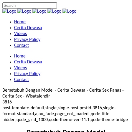
Home
Cerita Dewasa
Videos
Privacy Policy
Contact
Home
Cerita Dewasa
Videos
Privacy Policy
Contact
Bersetubuh Dengan Model - Cerita Dewasa - Cerita Sex Panas -
Cerita Sex - Wisatalendir
3816
post-template-default,single,single-post,postid-3816,single-
format-standard,ajax_fade,page_not_loaded,,qode-title-
hidden,qode_grid_1300,qode-theme-ver-11.1,qode-theme-bridge