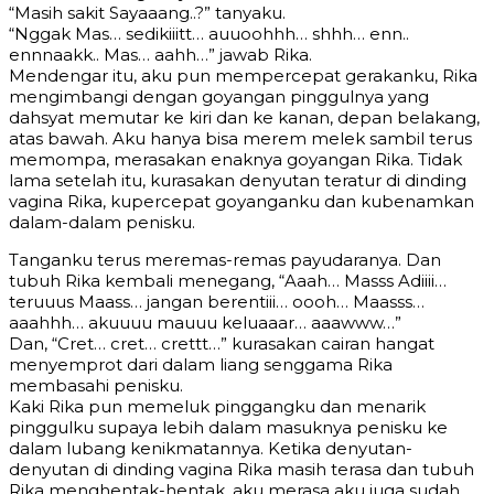
“Masih sakit Sayaaang..?” tanyaku.
“Nggak Mas… sedikiiitt… auuoohhh… shhh… enn..
ennnaakk.. Mas… aahh…” jawab Rika.
Mendengar itu, aku pun mempercepat gerakanku, Rika
mengimbangi dengan goyangan pinggulnya yang
dahsyat memutar ke kiri dan ke kanan, depan belakang,
atas bawah. Aku hanya bisa merem melek sambil terus
memompa, merasakan enaknya goyangan Rika. Tidak
lama setelah itu, kurasakan denyutan teratur di dinding
vagina Rika, kupercepat goyanganku dan kubenamkan
dalam-dalam penisku.
Tanganku terus meremas-remas payudaranya. Dan
tubuh Rika kembali menegang, “Aaah… Masss Adiiii…
teruuus Maass… jangan berentiii… oooh… Maasss…
aaahhh… akuuuu mauuu keluaaar… aaawww…”
Dan, “Cret… cret… crettt…” kurasakan cairan hangat
menyemprot dari dalam liang senggama Rika
membasahi penisku.
Kaki Rika pun memeluk pinggangku dan menarik
pinggulku supaya lebih dalam masuknya penisku ke
dalam lubang kenikmatannya. Ketika denyutan-
denyutan di dinding vagina Rika masih terasa dan tubuh
Rika menghentak-hentak, aku merasa aku juga sudah