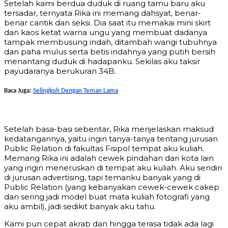
Setelah kami berdua duduk di ruang tamu baru aku
tersadar, ternyata Rika ini memang dahsyat, benar-
benar cantik dan seksi. Dia saat itu memakai mini skirt
dan kaos ketat warna ungu yang membuat dadanya
tampak membusung indah, ditambah wangi tubuhnya
dan paha mulus serta betis indahnya yang putih bersih
menantang duduk di hadapanku. Sekilas aku taksir
payudaranya berukuran 34B.
Baca Juga:
Selingkuh Dengan Teman Lama
Setelah basa-basi sebentar, Rika menjelaskan maksud
kedatangannya, yaitu ingin tanya-tanya tentang jurusan
Public Relation di fakultas Fisipol tempat aku kuliah.
Memang Rika ini adalah cewek pindahan dari kota lain
yang ingin meneruskan di tempat aku kuliah. Aku sendiri
di jurusan advertising, tapi temanku banyak yang di
Public Relation (yang kebanyakan cewek-cewek cakep
dan sering jadi model buat mata kuliah fotografi yang
aku ambil), jadi sedikit banyak aku tahu.
Kami pun cepat akrab dan hingga terasa tidak ada lagi