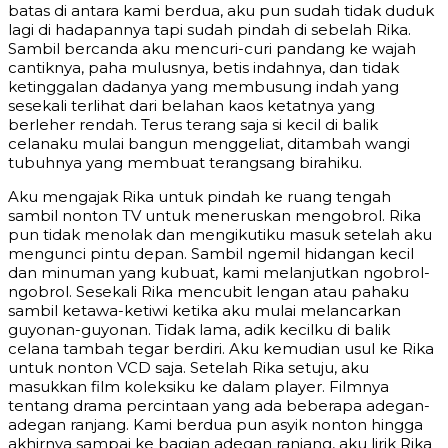
batas di antara kami berdua, aku pun sudah tidak duduk
lagi di hadapannya tapi sudah pindah di sebelah Rika.
Sambil bercanda aku mencuri-curi pandang ke wajah
cantiknya, paha mulusnya, betis indahnya, dan tidak
ketinggalan dadanya yang membusung indah yang
sesekali terlihat dari belahan kaos ketatnya yang
berleher rendah. Terus terang saja si kecil di balik
celanaku mulai bangun menggeliat, ditambah wangi
tubuhnya yang membuat terangsang birahiku.
Aku mengajak Rika untuk pindah ke ruang tengah
sambil nonton TV untuk meneruskan mengobrol. Rika
pun tidak menolak dan mengikutiku masuk setelah aku
mengunci pintu depan. Sambil ngemil hidangan kecil
dan minuman yang kubuat, kami melanjutkan ngobrol-
ngobrol. Sesekali Rika mencubit lengan atau pahaku
sambil ketawa-ketiwi ketika aku mulai melancarkan
guyonan-guyonan. Tidak lama, adik kecilku di balik
celana tambah tegar berdiri. Aku kemudian usul ke Rika
untuk nonton VCD saja. Setelah Rika setuju, aku
masukkan film koleksiku ke dalam player. Filmnya
tentang drama percintaan yang ada beberapa adegan-
adegan ranjang. Kami berdua pun asyik nonton hingga
akhirnya sampai ke bagian adegan ranjang, aku lirik Rika