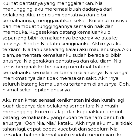
kulihat pantatnya yang menggairahkan. Nia
menungging, aku meremasi buah dadanya dari
belakang. Aku menciumi pantatnya dan bibir
kemaluannya, menggairahkan sekali. Kuraih klitorisnya
dan membuat tunggingannya semakin naik dan
membuka. Kugesekkan batang kemaluanku di
sepanjang bibir kemaluannya bergerak ke atas ke
anusnya. Seolah Nia tahu keinginanku. Akhirnya aku
terdiam. Nia tahu sekarang kalau aku mau anusnya. Aku
diam, sementara kemaluanku sudah berada di bibir
anusnya. Nia gerakkan pantatnya dan aku diam. Nia
terus bergerak ke belakang membuat batang
kemaluanku semakin terbenam di anusnya. Nia sangat
menikmatinya dan tidak merasakan sakit. Akhirnya
seluruh batang kemaluanku tertanam di anusnya. Ooh,
nikmat sekali jepitan anusnya.
Aku menikmati sensasi kenikmatan ini dan kuraih lagi
buah dadanya dari belakang sementara Nia masih
menungging. Kuremasi lagi dan kugerakkan lembut
batang kemaluanku yang sudah terbenam penuh di
anusnya. “Ooh Nia, Nia,” kataku. Akhirnya aku mulai tidak
tahan lagi, cepat-cepat kucabut dan sebelum Nia
tersadar, batang kemaluanku sudah menghujam ke