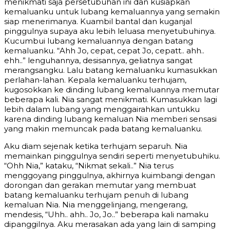
menikmati saja persetubuhan ini dan kusiapkan
kemaluanku untuk lubang kemaluannya yang semakin
siap menerimanya. Kuambil bantal dan kuganjal
pinggulnya supaya aku lebih leluasa menyetubuhinya.
Kucumbui lubang kemaluannya dengan batang
kemaluanku. “Ahh Jo, cepat, cepat Jo, cepatt.. ahh..
ehh..” lenguhannya, desisannya, geliatnya sangat
merangsangku. Lalu batang kemaluanku kumasukkan
perlahan-lahan. Kepala kemaluanku terhujam,
kugosokkan ke dinding lubang kemaluannya memutar
beberapa kali. Nia sangat menikmati. Kumasukkan lagi
lebih dalam lubang yang menggairahkan untukku
karena dinding lubang kemaluan Nia memberi sensasi
yang makin memuncak pada batang kemaluanku.
Aku diam sejenak ketika terhujam separuh. Nia
memainkan pinggulnya sendiri seperti menyetubuhiku.
“Ohh Nia,” kataku, “Nikmat sekali..” Nia terus
menggoyang pinggulnya, akhirnya kuimbangi dengan
dorongan dan gerakan memutar yang membuat
batang kemaluanku terhujam penuh di lubang
kemaluan Nia. Nia menggelinjang, mengerang,
mendesis, “Uhh.. ahh.. Jo, Jo..” beberapa kali namaku
dipanggilnya. Aku merasakan ada yang lain di samping