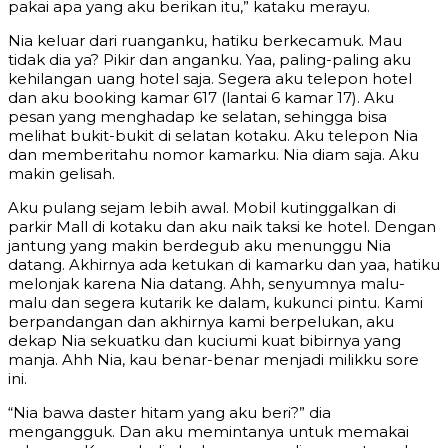
pakai apa yang aku berikan itu,” kataku merayu.
Nia keluar dari ruanganku, hatiku berkecamuk. Mau
tidak dia ya? Pikir dan anganku. Yaa, paling-paling aku
kehilangan uang hotel saja. Segera aku telepon hotel
dan aku booking kamar 617 (lantai 6 kamar 17). Aku
pesan yang menghadap ke selatan, sehingga bisa
melihat bukit-bukit di selatan kotaku. Aku telepon Nia
dan memberitahu nomor kamarku. Nia diam saja. Aku
makin gelisah.
Aku pulang sejam lebih awal. Mobil kutinggalkan di
parkir Mall di kotaku dan aku naik taksi ke hotel. Dengan
jantung yang makin berdegub aku menunggu Nia
datang. Akhirnya ada ketukan di kamarku dan yaa, hatiku
melonjak karena Nia datang. Ahh, senyumnya malu-
malu dan segera kutarik ke dalam, kukunci pintu. Kami
berpandangan dan akhirnya kami berpelukan, aku
dekap Nia sekuatku dan kuciumi kuat bibirnya yang
manja. Ahh Nia, kau benar-benar menjadi milikku sore
ini.
“Nia bawa daster hitam yang aku beri?” dia
mengangguk. Dan aku memintanya untuk memakai