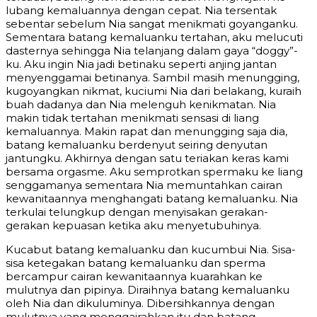
lubang kemaluannya dengan cepat. Nia tersentak
sebentar sebelum Nia sangat menikmati goyanganku.
Sementara batang kemaluanku tertahan, aku melucuti
dasternya sehingga Nia telanjang dalam gaya “doggy”-
ku. Aku ingin Nia jadi betinaku seperti anjing jantan
menyenggamai betinanya. Sambil masih menungging,
kugoyangkan nikmat, kuciumi Nia dari belakang, kuraih
buah dadanya dan Nia melenguh kenikmatan. Nia
makin tidak tertahan menikmati sensasi di liang
kemaluannya. Makin rapat dan menungging saja dia,
batang kemaluanku berdenyut seiring denyutan
jantungku. Akhirnya dengan satu teriakan keras kami
bersama orgasme. Aku semprotkan spermaku ke liang
senggamanya sementara Nia memuntahkan cairan
kewanitaannya menghangati batang kemaluanku. Nia
terkulai telungkup dengan menyisakan gerakan-
gerakan kepuasan ketika aku menyetubuhinya.
Kucabut batang kemaluanku dan kucumbui Nia. Sisa-
sisa ketegakan batang kemaluanku dan sperma
bercampur cairan kewanitaannya kuarahkan ke
mulutnya dan pipinya. Diraihnya batang kemaluanku
oleh Nia dan dikuluminya. Dibersihkannya dengan
mulutnya yang menggairahkan itu dan batang