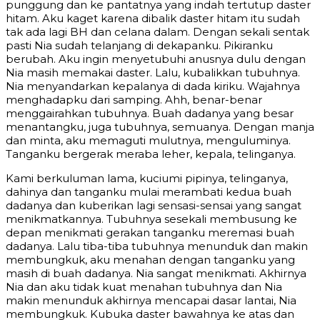
punggung dan ke pantatnya yang indah tertutup daster
hitam. Aku kaget karena dibalik daster hitam itu sudah
tak ada lagi BH dan celana dalam. Dengan sekali sentak
pasti Nia sudah telanjang di dekapanku. Pikiranku
berubah. Aku ingin menyetubuhi anusnya dulu dengan
Nia masih memakai daster. Lalu, kubalikkan tubuhnya.
Nia menyandarkan kepalanya di dada kiriku. Wajahnya
menghadapku dari samping. Ahh, benar-benar
menggairahkan tubuhnya. Buah dadanya yang besar
menantangku, juga tubuhnya, semuanya. Dengan manja
dan minta, aku memaguti mulutnya, menguluminya.
Tanganku bergerak meraba leher, kepala, telinganya.
Kami berkuluman lama, kuciumi pipinya, telinganya,
dahinya dan tanganku mulai merambati kedua buah
dadanya dan kuberikan lagi sensasi-sensai yang sangat
menikmatkannya. Tubuhnya sesekali membusung ke
depan menikmati gerakan tanganku meremasi buah
dadanya. Lalu tiba-tiba tubuhnya menunduk dan makin
membungkuk, aku menahan dengan tanganku yang
masih di buah dadanya. Nia sangat menikmati. Akhirnya
Nia dan aku tidak kuat menahan tubuhnya dan Nia
makin menunduk akhirnya mencapai dasar lantai, Nia
membungkuk. Kubuka daster bawahnya ke atas dan