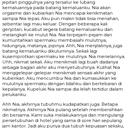
jepitan pinggulnya yang tersalur ke lubang
kemaluannya pada batang kemaluanku. Nia akan
orgasme dan kubiarkan Nia mencapai kenikmatan
sampai Nia lepas. Aku pun makin tidak bisa menahan,
sebentar lagi mau keluar. Dengan beberapa kali
genjotan, kucabut segera batang kemaluanku dan
melangkah ke mulut Nia. Nia terpejam-pejam dan
kumuntahkan spermaku membasahi mulutnya,
hidungnya, matanya, pipinya. Ahh, Nia menjilatinya, juga
batang kemaluanku dikuluminya. Sekali lagi
kusemprotkan spermaku ke mulutnya. Nia menelannya.
Uhh, nikmat sekali. Aku menikmati lagi buah dadanya
sebagai bagian akhir aku menyetubuhinya. Kulihat Nia
menggelepar-gelepar menikmati sensasi akhir yang
kuberikan. Aku mencumbui Nia dan kumasukkan ke
mulutnya spermaku dengan lidahku dan bertebaran di
kepalanya. Kupeluki Nia sampai dia lelah tertidur dalam
pelukanku.
Ahh Nia, akhirnya tubuhmu kudapatkan juga. Betapa
nikmatnya. Akhirnya Nia pulang setelah membersihkan
diri bersama. Kami suka melakukannya dan mengulangi
persetubuhan di hotel yang sama di sore hari sepulang
jam kantor. Jadi aku punya dua tubuh kepuasan seksku,