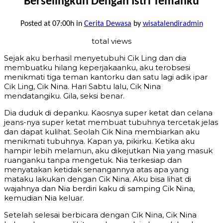
Berselingkuh Dengan Istri Temanku
Posted at 07:00h
in
Cerita Dewasa
by
wisatalendiradmin
total views
Sejak aku berhasil menyetubuhi Cik Ling dan dia
membuatku hilang keperjakaanku, aku terobsesi
menikmati tiga teman kantorku dan satu lagi adik ipar
Cik Ling, Cik Nina. Hari Sabtu lalu, Cik Nina
mendatangiku. Gila, seksi benar.
Dia duduk di depanku. Kaosnya super ketat dan celana
jeans-nya super ketat membuat tubuhnya tercetak jelas
dan dapat kulihat. Seolah Cik Nina membiarkan aku
menikmati tubuhnya. Kapan ya, pikirku. Ketika aku
hampir lebih melamun, aku dikejutkan Nia yang masuk
ruanganku tanpa mengetuk. Nia terkesiap dan
menyatakan ketidak senangannya atas apa yang
mataku lakukan dengan Cik Nina. Aku bisa lihat di
wajahnya dan Nia berdiri kaku di samping Cik Nina,
kemudian Nia keluar.
Setelah selesai berbicara dengan Cik Nina, Cik Nina