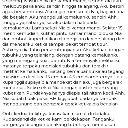
sekarang. Kusuruh dia ke kamar mandi, sementara aku
melucuti pakaianku sendiri hingga telanjang. Aku berdiri
agak bersembunyi. Aku ingin menikmati Nia, bagaimana
dia berjalan. Aku mengelusi kemaluanku sendiri. Ahh,
tunggu ya, sabar ya, kataku dalam hati pada
kemaluanku. Lama sekali Nia di kamar mandi. Sekitar 15
menit kemudian, kulihat pintu kamar mandi dibuka Nia
dan amboi.. kuperhatikan dia berjalan dari belakang dan
dia mencariku ketika sampai dekat tempat tidur.
Akhirnya dia tahu persembunyianku. Aku keluar dengan
tubuhku yang telanjang, dengan batang kemaluanku
yang menegang kuat penuh. Nia terhenyak melihatku,
matanya terpaku menjalari tubuhku dan terakhir
melihat kemaluanku. Batang kemaluanku kalau tegang
maksimum kira-kira 15 cm dan 4,5 cm diameternya. Lalu
kupanggil supaya dia mendekat dan aku juga bergerak
mendekat. Seksi sekali Nia dengan daster hitam yang
kuberikan. Pundaknya hanya dilapisi tali hitam kecil. Ahh,
Nia sudah tidak pakai BH lagi, buah dadanya tampak
menggunung dan bergerak-gerak ketika dia berjalan.
Ooh, kedua bukitnya kurasakan nikmat di dadaku.
Kupandangi dia ketika kami berdekapan. Tanganku
bergerilya di bagian belakang tubuhnya menelusuri