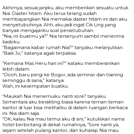
Akhirnya, sesuai janjiku, aku memberikan sesuatu untuk
Nia. Daster hitam. Aku terus terang sudah
membayangkan Nia memakai daster hitam ini dan aku
menyetubuhinya. Ahh, aku jadi ingat Cik Ling yang
banyak mengajariku soal persetubuhan.
“Nia, ini buatmu ya?” Nia tersenyum sambil menerima
kadoku.
“Bagaimana kabar rumah Nia?” tanyaku melanjutkan.
“Baik Jo,” katanya agak terpaksa.
“Kemana Mas Heru hari ini?” kataku memberanikan
lebih dalam.
“Oooh, baru pergi ke Bogor, ada seminar dan training
seminggu di sana,” katanya.
Wah, ini kesempatan buatku.
“Maukah Nia menemuiku nanti sore? tanyaku.
Sementara aku berakting biasa karena teman-teman
kantor di luar bisa melihatku di dalam ruangan berkaca
ini. Nia diam saja.
“OK, kalau Nia mau temui aku di sini,” kutuliskan nama
hotel berbintang di dekat rumahnya, “Sore nanti ya,
sejam setelah pulang kantor, dan kuharap Nia mau