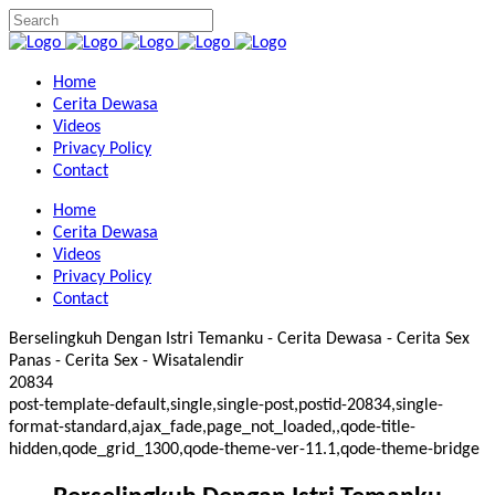
Home
Cerita Dewasa
Videos
Privacy Policy
Contact
Home
Cerita Dewasa
Videos
Privacy Policy
Contact
Berselingkuh Dengan Istri Temanku - Cerita Dewasa - Cerita Sex
Panas - Cerita Sex - Wisatalendir
20834
post-template-default,single,single-post,postid-20834,single-
format-standard,ajax_fade,page_not_loaded,,qode-title-
hidden,qode_grid_1300,qode-theme-ver-11.1,qode-theme-bridge