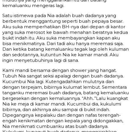
kemaluanku mengeras lagi.
Satu istimewa pada Nia adalah buah dadanya yang
berbentuk menggantung seperti buah pepaya besar.
Aku suka memperhatikan BH-nya dari depan di kantor
yang suka merosot ke bawah menahan beratnya kedua
bukit indah itu. Aku suka membayangkan kapan aku
bisa menikmatinya. Dari tadi aku hanya meremasi saja.
Dan ketika batang kemaluanku tegak lagi oleh kuluman
dan sedotannya, kutuntun Nia ke kamar mandi. Aku
ingin menyetubuhinya lagi di sana.
Kami mandi bersama dengan shower yang hangat.
Tubuh Nia sangat seksi apalagi dengan buah dadanya.
Kucumbui Nia lagi. Kutengadahkan mulutnya dan
dengan terpejam, bibirnya kulumat lembut. Sementara
tanganku meremasi buah dadanya, batang kemaluanku
bergesekan dengan kemaluannya. “Ahh..”Lalu kuangkat
Nia ke meja di kamar mandi. Kucumbui dia, kukulumi
bibirnya, dan akhirnya aku sampai di bukit indah.
Dipeganginya kepalaku dan dengan nafas terengah-
engah kenikmatan dengan kepala yang didongakkan,
Nia menikmati cumbuanku atas buah dadanya.
Kukulumi, kupaguti buah dadanya, menggairahkan