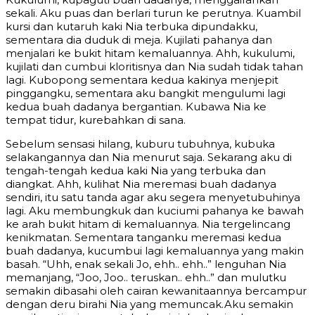
sekali. Aku puas dan berlari turun ke perutnya. Kuambil
kursi dan kutaruh kaki Nia terbuka dipundakku,
sementara dia duduk di meja. Kujilati pahanya dan
menjalari ke bukit hitam kemaluannya. Ahh, kukulumi,
kujilati dan cumbui kloritisnya dan Nia sudah tidak tahan
lagi. Kubopong sementara kedua kakinya menjepit
pinggangku, sementara aku bangkit mengulumi lagi
kedua buah dadanya bergantian. Kubawa Nia ke
tempat tidur, kurebahkan di sana.
Sebelum sensasi hilang, kuburu tubuhnya, kubuka
selakangannya dan Nia menurut saja. Sekarang aku di
tengah-tengah kedua kaki Nia yang terbuka dan
diangkat. Ahh, kulihat Nia meremasi buah dadanya
sendiri, itu satu tanda agar aku segera menyetubuhinya
lagi. Aku membungkuk dan kuciumi pahanya ke bawah
ke arah bukit hitam di kemaluannya. Nia tergelincang
kenikmatan. Sementara tanganku meremasi kedua
buah dadanya, kucumbui lagi kemaluannya yang makin
basah. “Uhh, enak sekali Jo, ehh.. ehh..” lenguhan Nia
memanjang, “Joo, Joo.. teruskan.. ehh..” dan mulutku
semakin dibasahi oleh cairan kewanitaannya bercampur
dengan deru birahi Nia yang memuncak.Aku semakin