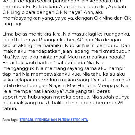
keluar dengan sedikit pandangan lain kepadaku dan
membuatku kelabakan. Aku sempat berpikir, Apakah
Cik Ling bicara dengan Cik Nina ya? Ahh, aku
membayangkan yang, ya ya ya, dengan Cik Nina dan Cik
Ling lagi.
Lima belas menit kira-kira, Nia masuk lagi ke ruanganku,
lalu ditutupnya. Ruanganku ber-AC dan Nia dengan
sedikit akting memarahiku. Kupikir Nia ini cemburu. Dan
makin aku mendapatkan jalan lapang menikmati tubuh
Nia.”Iya, iya, aku minta maaf. Mau memaafkan nggak?
Entar tak kasih hadiah,” kataku pada Nia. Nia
mengangguk. Nia memang sayang sama aku, hampir
tiap hari Nia membawakanku kue. Nia tahu kalau aku
suka kelaparan sebelum makan siang. Dari situ, aku bisa
lebih dekat dengan Nia, istri Mas Heru ini. Mengapa Nia
rela memperhatikanku ya? Ada yang tak beres
sepertinya hubungan mereka berdua. Nia sudah punya
dua anak yang masih balita dan dia baru berumur 26
tahun.
Baca Juga:
TERBARU PERNIKAHAN PUTRIKU TERCINTA