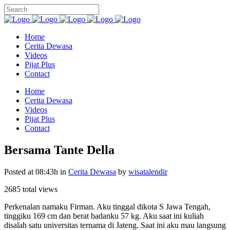
Home
Cerita Dewasa
Videos
Pijat Plus
Contact
Home
Cerita Dewasa
Videos
Pijat Plus
Contact
Bersama Tante Della
Posted at 08:43h
in
Cerita Dewasa
by
wisatalendir
2685 total views
Perkenalan namaku Firman. Aku tinggal dikota S Jawa Tengah,
tinggiku 169 cm dan berat badanku 57 kg. Aku saat ini kuliah
disalah satu universitas ternama di Jateng. Saat ini aku mau langsung