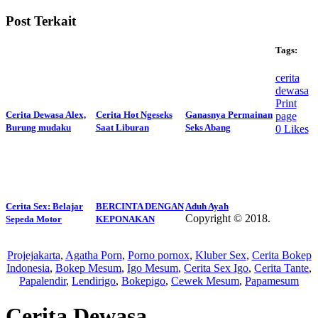
Post Terkait
Tags:
cerita
dewasa
Print
Cerita Dewasa Alex,
Cerita Hot Ngeseks
Ganasnya Permainan
page
Burung mudaku
Saat Liburan
Seks Abang
0
Likes
Cerita Sex: Belajar
BERCINTA DENGAN
Aduh Ayah
Copyright © 2018.
Sepeda Motor
KEPONAKAN
Wisatalendir
Projejakarta
,
Agatha Porn
,
Porno pornox
,
Kluber Sex
,
Cerita Bokep
Indonesia
,
Bokep Mesum
,
Igo Mesum
,
Cerita Sex Igo
,
Cerita Tante
,
Papalendir
,
Lendirigo
,
Bokepigo
,
Cewek Mesum
,
Papamesum
Cerita Dewasa