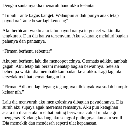
Dengan santainya dia menaruh handukku kelantai.
“Tubuh Tante bagus banget. Walaupun sudah punya anak tetap
payudara Tante besar lagi kenceng”
Aku berbicara waktu aku tahu payudaranya tergencet waktu dia
tengkurap. Dan dia hanya tersenyum. Aku sekarang meluluri bagian
pahanya dan pantatnya.
“Firman berhenti sebentar”
Akupun berhenti lalu dia mencopot cdnya. Otomatis adikku tambah
gagah. Aku tetap tak berani menatap bagian bawahnya. Setelah
beberapa waktu dia membalikkan badan ke arahku. Lagi lagi aku
tersedak melihat pemandangan itu.
“Firman Adikmu lagi tegang tegangnya nih kayaknya sudah hampir
keluar nih.”
Lalu dia menyuruh aku mengolesinya dibagian payudaranya. Dia
suruh aku supaya agak meremas remasnya. Aku pun ketagihan
acara itu disana aku melihat puting berwarna coklat muda lagi
mengeras. Kadang kadang aku senggol putingnya atau aku sentil.
Dia memekik dan mendesah seperti ulat kepanasan.