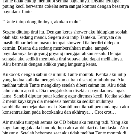
Tante tidak cukup menutupi semua bagiannya. Disana terdapat
puting kecil berwarna cokelat serta sangat kontras dengan besarnya
payudara Tante.
“Tante tutup dong tirainya, akukan malu”
Segera ditutup tirai itu. Dengan keras shower aku hidupkan seolah
olah aku sedang mandi. Segera aku intip Tanteku. Ternyata dia
masih diluar belum masuk tempat shower. Dia berdiri didepan
cermin. Disana dia sedang membersihkan muka, tampak
payudaranya bergoyang goyang menggairahkan sekali. Dengan
sengaja aku sedikit membuka tirai supaya aku dapat melihatnya.
Aku bermain dengan adikku yang langsung keras.
Kukocok dengan sabun cair milik Tante montok. Ketika aku intip
yang kedua kali dia mengoleskan cairan disekujur tubuhnya. Aku
melihat tubuh Tante mengkilap setelah diberi cairan itu. Aku tidak
tahu cairan apa itu. Dia mengoleskan disekitar payudaranya agak
lama. Sambil diputar putar kadang agar diremas kecil. Ketika sekitar
2 menit kayaknya dia mendesis membuka sedikit mulutnya
sambildia memejamkan mata. Sambil menikmati pemandangan aku
konsentrasikan pada kocokanku dan akhirnya… Crot crot…
Air maniku tumpah semua ke CD bekas aku renang tadi. Yang aku
kagetkan nggak ada handuk, lupa aku ambil dari dalam tasku. Aku
bingung. Setelah beberapa saat aku tidak melihat Tante montok di