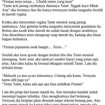
“Firman terus remas… Uhuhh remes yang kuat”
“Tante kok jarang rambutnya dianunya Tante. Nggak kaya Mbak
Ana” aku bertanya dan dia hanya tersenyum ketika tanganku beralih
di daerah vagina.
Ketika aku menyentuh vagina Tante montok yang jarang
rambutnya. Aku gemetar ketika tanganku menyentuh gundukan itu.
Belum aku kasih lulur daerah itu sudah basah dengan sendirinya.
Aku disuruhnya terus mengusap usap daerah itu, kadang aku tekan
bagian keduanya.
“Firman pijatanmu enak banget… Terus…”
Setelah aku terus gosok dengan lembut tiba tiba Tante montok
menegang. Serrr serrr, aku mencari sumber bunyi yang pelan tapi
jelas. Aku tahu kalau itu berasal dibagian sensitif Tante. Lalu dia
terkulai lemas.
“Makasih ya atas acara lulurannya. Untung ada kamu. Ternyata
kamu ahli juga ya”
“Tentu Tante, kalau ada apa apa bisa andalkan Firman”
Lalu dia pergi dari kamar mandi itu. Aku memakai handuk untuk
menutupi bagian tubuhku. Aku mengikutinya dari belakang.
Ternyata dia berjalan jalan dirumah tanpa sehelai benang pun. Aku
pun segera masuk ke kamar tidur yang dipersiapkan, tenyata ada