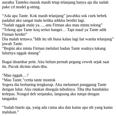
auratku Tanteku masuk masih tetap telanjang hanya aja dia sudah
pake cd model g-string.
“Ada apa Tante. Kok masih telanjang” jawabku sok cuek bebek
padahal aku sangat malu ketika adikku berdiri lagi.
“Sudah nggak malu ya…, anu Firman aku mau minta tolong”
“Tolong apa Tante koq serius banget… Tapi maaf ya Tante adik
Firman berdiri”
Dia malah tertawa.”Idih itu sih biasa kalau lagi liat wanita telanjang”
jawab Tante.
“Begini aku minta Firman meluluri badan Tante soalnya tukang
lulurnya nggak datang”
Bagai disambar petir. Aku belum pernah pegang cewek sejak saat
itu. Pucuk dicinta ulam tiba.
“Mau nggak…?
“Mau Tante.”cerita tante montok
Segera dia berbaring tengkurap. Aku melumuri punggung Tante
dengan lulur. Aku ratakan disegala tubuhnya. Tiba tiba handukku
terlepas. Nongol deh senjataku, langsung aku tutupi dengan
tanganku
“Sudah biarin aja, yang ada cuma aku dan kamu apa sih yang kamu
malukan.”