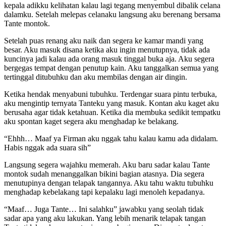
kepala adikku kelihatan kalau lagi tegang menyembul dibalik celana
dalamku. Setelah melepas celanaku langsung aku berenang bersama
Tante montok.
Setelah puas renang aku naik dan segera ke kamar mandi yang
besar. Aku masuk disana ketika aku ingin menutupnya, tidak ada
kuncinya jadi kalau ada orang masuk tinggal buka aja. Aku segera
bergegas tempat dengan penutup kain. Aku tanggalkan semua yang
tertinggal ditubuhku dan aku membilas dengan air dingin.
Ketika hendak menyabuni tubuhku. Terdengar suara pintu terbuka,
aku mengintip ternyata Tanteku yang masuk. Kontan aku kaget aku
berusaha agar tidak ketahuan. Ketika dia membuka sedikit tempatku
aku spontan kaget segera aku menghadap ke belakang.
“Ehhh… Maaf ya Firman aku nggak tahu kalau kamu ada didalam.
Habis nggak ada suara sih”
Langsung segera wajahku memerah. Aku baru sadar kalau Tante
montok sudah menanggalkan bikini bagian atasnya. Dia segera
menutupinya dengan telapak tangannya. Aku tahu waktu tubuhku
menghadap kebelakang tapi kepalaku lagi menoleh kepadanya.
“Maaf… Juga Tante… Ini salahku” jawabku yang seolah tidak
sadar apa yang aku lakukan. Yang lebih menarik telapak tangan