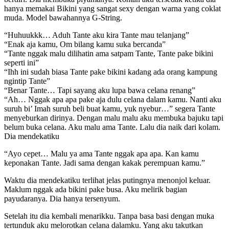
hanya memakai Bikini yang sangat sexy dengan warna yang coklat
muda. Model bawahannya G-String.
“Huhuukkk… Aduh Tante aku kira Tante mau telanjang”
“Enak aja kamu, Om bilang kamu suka bercanda”
“Tante nggak malu dilihatin ama satpam Tante, Tante pake bikini
seperti ini”
“Ihh ini sudah biasa Tante pake bikini kadang ada orang kampung
ngintip Tante”
“Benar Tante… Tapi sayang aku lupa bawa celana renang”
“Ah… Nggak apa apa pake aja dulu celana dalam kamu. Nanti aku
suruh bi’ Imah suruh beli buat kamu, yuk nyebur…” segera Tante
menyeburkan dirinya. Dengan malu malu aku membuka bajuku tapi
belum buka celana. Aku malu ama Tante. Lalu dia naik dari kolam.
Dia mendekatiku
“Ayo cepet… Malu ya ama Tante nggak apa apa. Kan kamu
keponakan Tante. Jadi sama dengan kakak perempuan kamu.”
Waktu dia mendekatiku terlihat jelas putingnya menonjol keluar.
Maklum nggak ada bikini pake busa. Aku melirik bagian
payudaranya. Dia hanya tersenyum.
Setelah itu dia kembali menarikku. Tanpa basa basi dengan muka
tertunduk aku melorotkan celana dalamku. Yang aku takutkan