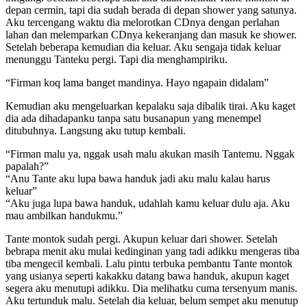
depan cermin, tapi dia sudah berada di depan shower yang satunya.
Aku tercengang waktu dia melorotkan CDnya dengan perlahan
lahan dan melemparkan CDnya kekeranjang dan masuk ke shower.
Setelah beberapa kemudian dia keluar. Aku sengaja tidak keluar
menunggu Tanteku pergi. Tapi dia menghampiriku.
“Firman koq lama banget mandinya. Hayo ngapain didalam”
Kemudian aku mengeluarkan kepalaku saja dibalik tirai. Aku kaget
dia ada dihadapanku tanpa satu busanapun yang menempel
ditubuhnya. Langsung aku tutup kembali.
“Firman malu ya, nggak usah malu akukan masih Tantemu. Nggak
papalah?”
“Anu Tante aku lupa bawa handuk jadi aku malu kalau harus
keluar”
“Aku juga lupa bawa handuk, udahlah kamu keluar dulu aja. Aku
mau ambilkan handukmu.”
Tante montok sudah pergi. Akupun keluar dari shower. Setelah
bebrapa menit aku mulai kedinginan yang tadi adikku mengeras tiba
tiba mengecil kembali. Lalu pintu terbuka pembantu Tante montok
yang usianya seperti kakakku datang bawa handuk, akupun kaget
segera aku menutupi adikku. Dia melihatku cuma tersenyum manis.
Aku tertunduk malu. Setelah dia keluar, belum sempet aku menutup