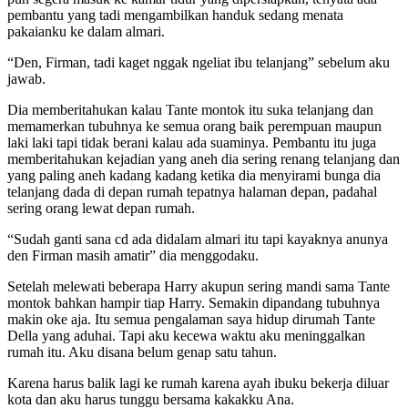
pembantu yang tadi mengambilkan handuk sedang menata
pakaianku ke dalam almari.
“Den, Firman, tadi kaget nggak ngeliat ibu telanjang” sebelum aku
jawab.
Dia memberitahukan kalau Tante montok itu suka telanjang dan
memamerkan tubuhnya ke semua orang baik perempuan maupun
laki laki tapi tidak berani kalau ada suaminya. Pembantu itu juga
memberitahukan kejadian yang aneh dia sering renang telanjang dan
yang paling aneh kadang kadang ketika dia menyirami bunga dia
telanjang dada di depan rumah tepatnya halaman depan, padahal
sering orang lewat depan rumah.
“Sudah ganti sana cd ada didalam almari itu tapi kayaknya anunya
den Firman masih amatir” dia menggodaku.
Setelah melewati beberapa Harry akupun sering mandi sama Tante
montok bahkan hampir tiap Harry. Semakin dipandang tubuhnya
makin oke aja. Itu semua pengalaman saya hidup dirumah Tante
Della yang aduhai. Tapi aku kecewa waktu aku meninggalkan
rumah itu. Aku disana belum genap satu tahun.
Karena harus balik lagi ke rumah karena ayah ibuku bekerja diluar
kota dan aku harus tunggu bersama kakakku Ana.