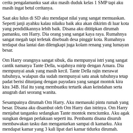
cerita pengalamanku saat aku masih duduk kelas 1 SMP tapi aku
masih ingat betul ceritanya.
Saat aku lulus di SD aku mendapat nilai yang sangat memuaskan.
Seperti janji ayahku kalau nilaiku baik aku akan dikirim di luar kota
yang pendidikannya lebih baik. Disana aku dititipkan dirumah
pamanku, om Harry. Dia orang yang sangat kaya raya. Rumahnya
sangat megah tapi terletak disebuah desa pinggir kota. Rumahnya
terdapat dua lantai dan dilengkapi juga kolam renang yang lumayan
besar.
Om Harry orangnya sangat sibuk, dia mempunyai istri yang sangat
cantik namanya Tante Della, wajahnya mirip dengan Amara. Dia
mempunyai anak yang masih kecil. Tante Della rajin merawat
tubuhnya, walapun dia sudah mempunyai satu anak tubuhnya tetap
padat berisi ditunjang dengan payudara yang sangat montok kira
kira 34B. Hal itu yang membuatku tertarik akan keindahan serta
anugrah dari seorang wanita.
Sesampainya dirumah Om Harry. Aku memasuki pintu rumah yang
besar. Disana aku disambut oleh Om Harry dan istrinya. Om Harry
menjabat tanganku sedangkan Tante montok menciumku. Aku agak
sungkan dengan perlakuan seperti itu. Pembantu disana disuruh
membawakan tasku dan mengantarkan sampai di kamarku. Aku
mendapat kamar yang 3 kali lipat dari kamar tidurku dirumah.