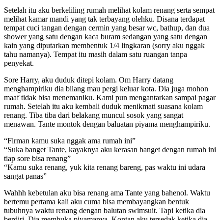
Setelah itu aku berkeliling rumah melihat kolam renang serta sempat
melihat kamar mandi yang tak terbayang olehku. Disana terdapat
tempat cuci tangan dengan cermin yang besar wc, bathup, dan dua
shower yang satu dengan kaca buram sedangan yang satu dengan
kain yang diputarkan membentuk 1/4 lingkaran (sorry aku nggak
tahu namanya). Tempat itu masih dalam satu ruangan tanpa
penyekat.
Sore Harry, aku duduk ditepi kolam. Om Harry datang
menghampiriku dia bilang mau pergi keluar kota. Dia juga mohon
maaf tidak bisa menemaniku. Kami pun mengantarkan sampai pagar
rumah. Setelah itu aku kembali duduk menikmati suasana kolam
renang. Tiba tiba dari belakang muncul sosok yang sangat
menawan. Tante montok dengan baluatan piyama menghampiriku.
“Firman kamu suka nggak ama rumah ini”
“Suka banget Tante, kayaknya aku kerasan banget dengan rumah ini
tiap sore bisa renang”
“Kamu suka renang, yuk kita renang bareng, pas waktu ini udara
sangat panas”
Wahhh kebetulan aku bisa renang ama Tante yang bahenol. Waktu
bertemu pertama kali aku cuma bisa membayangkan bentuk
tubuhnya waktu renang dengan balutan swimsuit. Tapi ketika dia
berdiri. Dia membuka piyamanya. Kontan aku tersedak ketika dia