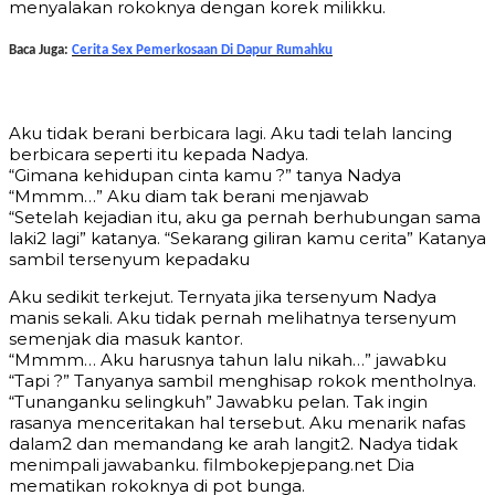
menyalakan rokoknya dengan korek milikku.
Baca Juga:
Cerita Sex Pemerkosaan Di Dapur Rumahku
Aku tidak berani berbicara lagi. Aku tadi telah lancing
berbicara seperti itu kepada Nadya.
“Gimana kehidupan cinta kamu ?” tanya Nadya
“Mmmm…” Aku diam tak berani menjawab
“Setelah kejadian itu, aku ga pernah berhubungan sama
laki2 lagi” katanya. “Sekarang giliran kamu cerita” Katanya
sambil tersenyum kepadaku
Aku sedikit terkejut. Ternyata jika tersenyum Nadya
manis sekali. Aku tidak pernah melihatnya tersenyum
semenjak dia masuk kantor.
“Mmmm… Aku harusnya tahun lalu nikah…” jawabku
“Tapi ?” Tanyanya sambil menghisap rokok mentholnya.
“Tunanganku selingkuh” Jawabku pelan. Tak ingin
rasanya menceritakan hal tersebut. Aku menarik nafas
dalam2 dan memandang ke arah langit2. Nadya tidak
menimpali jawabanku. filmbokepjepang.net Dia
mematikan rokoknya di pot bunga.