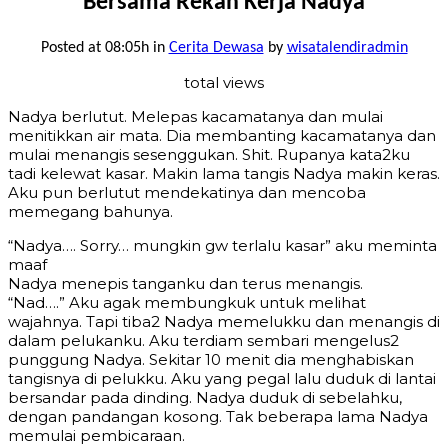
Bersama Rekan Kerja Nadya
Posted at 08:05h
in
Cerita Dewasa
by
wisatalendiradmin
total views
Nadya berlutut. Melepas kacamatanya dan mulai
menitikkan air mata. Dia membanting kacamatanya dan
mulai menangis sesenggukan. Shit. Rupanya kata2ku
tadi kelewat kasar. Makin lama tangis Nadya makin keras.
Aku pun berlutut mendekatinya dan mencoba
memegang bahunya.
“Nadya…. Sorry… mungkin gw terlalu kasar” aku meminta
maaf
Nadya menepis tanganku dan terus menangis.
“Nad….” Aku agak membungkuk untuk melihat
wajahnya. Tapi tiba2 Nadya memelukku dan menangis di
dalam pelukanku. Aku terdiam sembari mengelus2
punggung Nadya. Sekitar 10 menit dia menghabiskan
tangisnya di pelukku. Aku yang pegal lalu duduk di lantai
bersandar pada dinding. Nadya duduk di sebelahku,
dengan pandangan kosong. Tak beberapa lama Nadya
memulai pembicaraan.