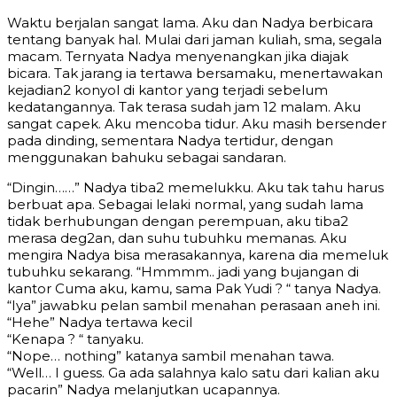
Waktu berjalan sangat lama. Aku dan Nadya berbicara
tentang banyak hal. Mulai dari jaman kuliah, sma, segala
macam. Ternyata Nadya menyenangkan jika diajak
bicara. Tak jarang ia tertawa bersamaku, menertawakan
kejadian2 konyol di kantor yang terjadi sebelum
kedatangannya. Tak terasa sudah jam 12 malam. Aku
sangat capek. Aku mencoba tidur. Aku masih bersender
pada dinding, sementara Nadya tertidur, dengan
menggunakan bahuku sebagai sandaran.
“Dingin……” Nadya tiba2 memelukku. Aku tak tahu harus
berbuat apa. Sebagai lelaki normal, yang sudah lama
tidak berhubungan dengan perempuan, aku tiba2
merasa deg2an, dan suhu tubuhku memanas. Aku
mengira Nadya bisa merasakannya, karena dia memeluk
tubuhku sekarang. “Hmmmm.. jadi yang bujangan di
kantor Cuma aku, kamu, sama Pak Yudi ? “ tanya Nadya.
“Iya” jawabku pelan sambil menahan perasaan aneh ini.
“Hehe” Nadya tertawa kecil
“Kenapa ? “ tanyaku.
“Nope… nothing” katanya sambil menahan tawa.
“Well… I guess. Ga ada salahnya kalo satu dari kalian aku
pacarin” Nadya melanjutkan ucapannya.