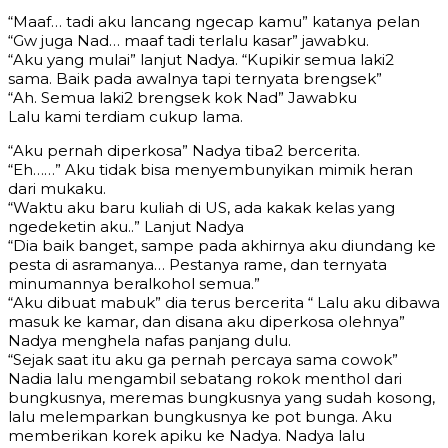
“Maaf… tadi aku lancang ngecap kamu” katanya pelan
“Gw juga Nad… maaf tadi terlalu kasar” jawabku.
“Aku yang mulai” lanjut Nadya. “Kupikir semua laki2
sama. Baik pada awalnya tapi ternyata brengsek”
“Ah. Semua laki2 brengsek kok Nad” Jawabku
Lalu kami terdiam cukup lama.
“Aku pernah diperkosa” Nadya tiba2 bercerita.
“Eh……” Aku tidak bisa menyembunyikan mimik heran
dari mukaku.
“Waktu aku baru kuliah di US, ada kakak kelas yang
ngedeketin aku..” Lanjut Nadya
“Dia baik banget, sampe pada akhirnya aku diundang ke
pesta di asramanya… Pestanya rame, dan ternyata
minumannya beralkohol semua.”
“Aku dibuat mabuk” dia terus bercerita “ Lalu aku dibawa
masuk ke kamar, dan disana aku diperkosa olehnya”
Nadya menghela nafas panjang dulu.
“Sejak saat itu aku ga pernah percaya sama cowok”
Nadia lalu mengambil sebatang rokok menthol dari
bungkusnya, meremas bungkusnya yang sudah kosong,
lalu melemparkan bungkusnya ke pot bunga. Aku
memberikan korek apiku ke Nadya. Nadya lalu