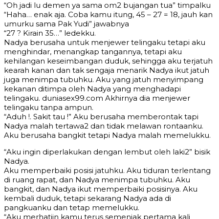
“Oh jadi lu demen ya sama om2 bujangan tua” timpalku
“Haha… enak aja. Coba kamu itung, 45 – 27 = 18, jauh kan
umurku sama Pak Yudi” jawabnya
“27 ? Kirain 35…” ledekku.
Nadya berusaha untuk menjewer telingaku tetapi aku
menghindar, menangkap tangannya, tetapi aku
kehilangan keseimbangan duduk, sehingga aku terjatuh
kearah kanan dan tak sengaja menarik Nadya ikut jatuh
juga menimpa tubuhku. Aku yang jatuh menyimpang
kekanan ditimpa oleh Nadya yang menghadapi
telingaku. duniasex99.com Akhirnya dia menjewer
telingaku tanpa ampun.
“Aduh !. Sakit tau !” Aku berusaha memberontak tapi
Nadya malah tertawa2 dan tidak melawan rontaanku.
Aku berusaha bangkit tetapi Nadya malah memelukku.
“Aku ingin diperlakukan dengan lembut oleh laki2” bisik
Nadya.
Aku memperbaiki posisi jatuhku. Aku tiduran terlentang
di ruang rapat, dan Nadya menimpa tubuhku. Aku
bangkit, dan Nadya ikut memperbaiki posisinya. Aku
kembali duduk, tetapi sekarang Nadya ada di
pangkuanku dan tetap memelukku.
“Aku merhatiin kamu terus semenjak pertama kali