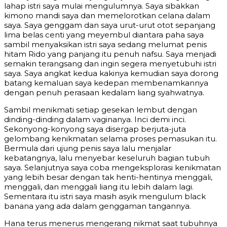
lahap istri saya mulai mengulumnya. Saya sibakkan
kimono mandi saya dan memelorotkan celana dalam
saya. Saya genggam dan saya urut-urut otot sepanjang
lima belas centi yang meyembul diantara paha saya
sambil menyaksikan istri saya sedang melumat penis
hitam Rido yang panjang itu penuh nafsu. Saya menjadi
semakin terangsang dan ingin segera menyetubuhi istri
saya. Saya angkat kedua kakinya kemudian saya dorong
batang kemaluan saya kedepan membenamkannya
dengan penuh perasaan kedalam liang syahwatnya.
Sambil menikmati setiap gesekan lembut dengan
dinding-dinding dalam vaginanya. Inci demi inci.
Sekonyong-konyong saya disergap berjuta-juta
gelombang kenikmatan selama proses pemasukan itu.
Bermula dari ujung penis saya lalu menjalar
kebatangnya, lalu menyebar keseluruh bagian tubuh
saya. Selanjutnya saya coba mengeksplorasi kenikmatan
yang lebih besar dengan tak henti-hentinya menggali,
menggali, dan menggali liang itu lebih dalam lagi.
Sementara itu istri saya masih asyik mengulum black
banana yang ada dalam genggaman tangannya.
Hana terus menerus mengerang nikmat saat tubuhnya