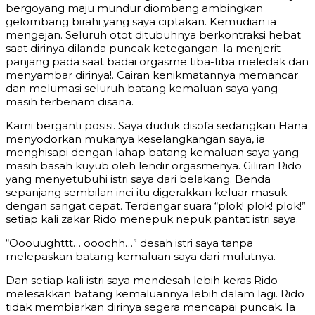
bergoyang maju mundur diombang ambingkan
gelombang birahi yang saya ciptakan. Kemudian ia
mengejan. Seluruh otot ditubuhnya berkontraksi hebat
saat dirinya dilanda puncak ketegangan. Ia menjerit
panjang pada saat badai orgasme tiba-tiba meledak dan
menyambar dirinya!. Cairan kenikmatannya memancar
dan melumasi seluruh batang kemaluan saya yang
masih terbenam disana.
Kami berganti posisi. Saya duduk disofa sedangkan Hana
menyodorkan mukanya keselangkangan saya, ia
menghisapi dengan lahap batang kemaluan saya yang
masih basah kuyub oleh lendir orgasmenya. Giliran Rido
yang menyetubuhi istri saya dari belakang. Benda
sepanjang sembilan inci itu digerakkan keluar masuk
dengan sangat cepat. Terdengar suara “plok! plok! plok!”
setiap kali zakar Rido menepuk nepuk pantat istri saya.
“Ooouughttt… ooochh…” desah istri saya tanpa
melepaskan batang kemaluan saya dari mulutnya.
Dan setiap kali istri saya mendesah lebih keras Rido
melesakkan batang kemaluannya lebih dalam lagi. Rido
tidak membiarkan dirinya segera mencapai puncak. Ia