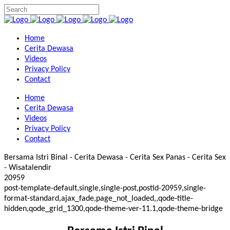
Home
Cerita Dewasa
Videos
Privacy Policy
Contact
Home
Cerita Dewasa
Videos
Privacy Policy
Contact
Bersama Istri Binal - Cerita Dewasa - Cerita Sex Panas - Cerita Sex
- Wisatalendir
20959
post-template-default,single,single-post,postid-20959,single-
format-standard,ajax_fade,page_not_loaded,,qode-title-
hidden,qode_grid_1300,qode-theme-ver-11.1,qode-theme-bridge