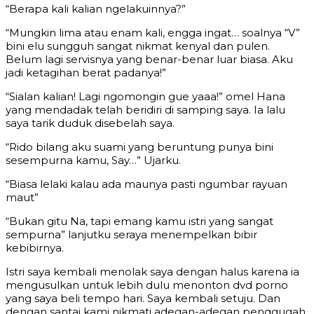
“Berapa kali kalian ngelakuinnya?”
“Mungkin lima atau enam kali, engga ingat… soalnya “V”
bini elu sungguh sangat nikmat kenyal dan pulen.
Belum lagi servisnya yang benar-benar luar biasa. Aku
jadi ketagihan berat padanya!”
“Sialan kalian! Lagi ngomongin gue yaaa!” omel Hana
yang mendadak telah beridiri di samping saya. Ia lalu
saya tarik duduk disebelah saya.
“Rido bilang aku suami yang beruntung punya bini
sesempurna kamu, Say…” Ujarku.
“Biasa lelaki kalau ada maunya pasti ngumbar rayuan
maut”
“Bukan gitu Na, tapi emang kamu istri yang sangat
sempurna” lanjutku seraya menempelkan bibir
kebibirnya.
Istri saya kembali menolak saya dengan halus karena ia
mengusulkan untuk lebih dulu menonton dvd porno
yang saya beli tempo hari. Saya kembali setuju. Dan
dengan santai kami nikmati adegan-adegan penggugah