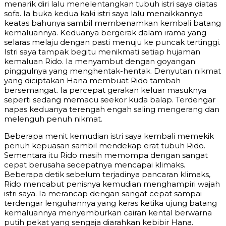
menarik diri lalu menelentangkan tubuh istri saya diatas
sofa. Ia buka kedua kaki istri saya lalu menaikkannya
keatas bahunya sambil membenamkan kembali batang
kemaluannya. Keduanya bergerak dalam irama yang
selaras melaju dengan pasti menuju ke puncak tertinggi.
Istri saya tampak begitu menikmati setiap hujaman
kemaluan Rido. Ia menyambut dengan goyangan
pinggulnya yang menghentak-hentak. Denyutan nikmat
yang diciptakan Hana membuat Rido tambah
bersemangat. Ia percepat gerakan keluar masuknya
seperti sedang memacu seekor kuda balap. Terdengar
napas keduanya terengah engah saling mengerang dan
melenguh penuh nikmat.
Beberapa menit kemudian istri saya kembali memekik
penuh kepuasan sambil mendekap erat tubuh Rido.
Sementara itu Rido masih memompa dengan sangat
cepat berusaha secepatnya mencapai klimaks.
Beberapa detik sebelum terjadinya pancaran klimaks,
Rido mencabut penisnya kemudian menghampiri wajah
istri saya. Ia merancap dengan sangat cepat sampai
terdengar lenguhannya yang keras ketika ujung batang
kemaluannya menyemburkan cairan kental berwarna
putih pekat yang sengaja diarahkan kebibir Hana.