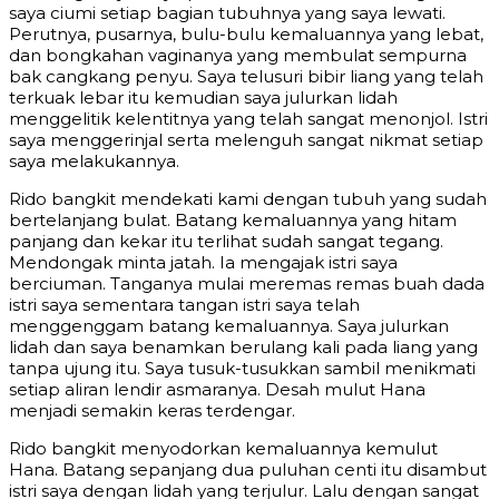
saya ciumi setiap bagian tubuhnya yang saya lewati.
Perutnya, pusarnya, bulu-bulu kemaluannya yang lebat,
dan bongkahan vaginanya yang membulat sempurna
bak cangkang penyu. Saya telusuri bibir liang yang telah
terkuak lebar itu kemudian saya julurkan lidah
menggelitik kelentitnya yang telah sangat menonjol. Istri
saya menggerinjal serta melenguh sangat nikmat setiap
saya melakukannya.
Rido bangkit mendekati kami dengan tubuh yang sudah
bertelanjang bulat. Batang kemaluannya yang hitam
panjang dan kekar itu terlihat sudah sangat tegang.
Mendongak minta jatah. Ia mengajak istri saya
berciuman. Tanganya mulai meremas remas buah dada
istri saya sementara tangan istri saya telah
menggenggam batang kemaluannya. Saya julurkan
lidah dan saya benamkan berulang kali pada liang yang
tanpa ujung itu. Saya tusuk-tusukkan sambil menikmati
setiap aliran lendir asmaranya. Desah mulut Hana
menjadi semakin keras terdengar.
Rido bangkit menyodorkan kemaluannya kemulut
Hana. Batang sepanjang dua puluhan centi itu disambut
istri saya dengan lidah yang terjulur. Lalu dengan sangat