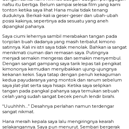
nafsu itu bertiga. Belum sampai selesai film yang kami
tonton ketika saya lihat Hana mulai tidak tenang
duduknya. Berkali-kali ia geser-geser dan ubah-ubah
posisi kakinya, sepertinya ada sesuatu yang aneh
dipangkal pahanya.
Saya ciumi lehernya sambil merabakan tangan pada
tonjolan buah dadanya yang masih terbalut kimono
satinnya. Kali ini istri saya tidak menolak. Bahkan ia sangat
menikmati ciuman dan remasan saya. Putingnya
menjadi semakin mengeras dan semakin menyembul.
Dengan sangat gampang saya tarik lepas tali pengikat
kimononya kemudian menyibakkan ujung-ujungnya
kekanan kekiri. Saya tatap dengan penuh kekaguman
kedua payudaranya yang montok dan ranum sebelum
saya jilat-jilat serta saya hisapi. Ketika saya selipkan
tangan pada pangkal pahanya saya temukan sebuah
celah yang sudah sangat becek penuh lendir birahi.
“Uuuhhhh…” Desahnya perlahan namun terdengar
sangat nikmat.
Hana meraih kepala saya lalu mengiringnya kearah
selakangannya. Saya pun menurut. Sembari bergerak