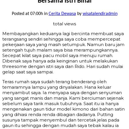
Bersama Istri Binal
Posted at 07:00h
in
Cerita Dewasa
by
wisatalendiradmin
total views
Membayangkan keduanya lagi bercinta membuat saya
terangsang sendiri sehingga saya coba mempercepat
pekerjaan saya yang masih setumpuk. Namun baru jam
setengah tujuh malam saya bisa merampungkannya.
Secepat kilat saya pacu mobil saya menuju rumah.
Dibenak saya hanya ada keinginan untuk melakukan
threesome dengan istri saya dan Rido. Hari sudah mulai
gelap saat saya sampai.
Teras rumah saya sudah terang benderang oleh
temaramnya lampu yang dinyalakan. Hana keluar
menyambut saya. Ia menyapa saya dengan senyuman
yang sangat manis dan manja. Kami berciuman sejenak
sebelum saya tarik masuk tubuhnya. Saat itu ia hanya
mengenakan gaun tidur model kimono dari bahan satin
yang dihiasi renda renda dibagian dadanya. Putting
susunya tampak menyembul dan tercetak jelas pada
gaun itu sehingga dengan mudah saya tebak kalau ia