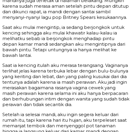
mandinya juga terletak di halaman belakang. Mungkin
karena sudah merasa aman setelah pintu depan ditutup
dan dikunci rapat, ia mandi dengan santai sambil
menyanyi-nyanyi lagu pop Britney Spears kesukaannya.
Saat aku mulai mengintip, ia sedang berjongkok untuk
kencing sehingga aku mulai khawatir kalau-kalau ia
melihatku sebab ia berjongkok menghadap pintu
depan kamar mandi sedangkan aku mengintipnya dari
bawah pintu. Tetapi untungnya ia hanya melihat ke
bawah lantai.
Saat ia kencing itulah aku merasa terangsang. Vaginanya
terlihat jelas karena terbuka lebar dengan bulu-bulunya
yang keriting dan lebat, dan yang paling kusukai dari dia
tentunya adalah karena ia masih perawan. Aku jadi ingin
merasakan bagaimana rasanya vagina cewek yang
masih perawan karena selama ini aku hanya berpacaran
dan berhubungan intim dengan wanita yang sudah tidak
perawan dan tidak secantik dia.
Setelah ia selesai mandi, aku ingin segera keluar dari
rumah itu, tapi karena hari itu hujan, aku terpeleset saat
memanjat tembok dan menyenggol pot tanaman
hingga ia langsung keluar dari kamar mandi dengan