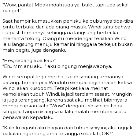
“Wow, pantat Mbak indah juga ya, bulet tapi juga sekal
banget”
Saat hampir kumasukkan penisku ke duburnya tiba-tiba
pintu terbuka dan ada orang masuk. Windi tahu bahwa
itu pasti temannya sehingga ia langsung berterika
meminta tolong. Orang itu mendengar teriakan Windi
lalu langsung menuju kamar ini hingga ia terkejut bukan
main begitu juga denganku.
“Hey, sedang apa kau?”
“Eh.. Mm anu aku..” aku bingung menjawabnya.
Windi sempat lega melihat salah seorang temannya
datang. Teman pria Windi itu sempat ingin marah ketika
Windi akan kusodomi. Tetapi ketika ia melihat
kemolekan tubuh Windi, ia jadi terdiam sesaat. Mungkin
ia juga terangsang, karena saat aku melihat bibirnya ia
mengucapkan kata “Wow” dengan lirih secara tidak
sengaja. Tanpa disangka ia lalu malah memberi suatu
penawaran kepadaku.
“Kalo lu ngasih aku bagian dari tubuh sexy ini, aku nggak
bakalan ngomong ama tetangga sebelah, OK?”