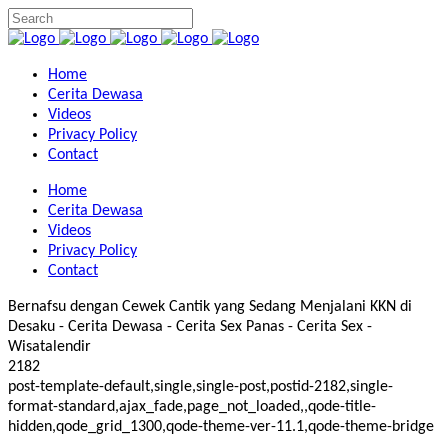
Home
Cerita Dewasa
Videos
Privacy Policy
Contact
Home
Cerita Dewasa
Videos
Privacy Policy
Contact
Bernafsu dengan Cewek Cantik yang Sedang Menjalani KKN di
Desaku - Cerita Dewasa - Cerita Sex Panas - Cerita Sex -
Wisatalendir
2182
post-template-default,single,single-post,postid-2182,single-
format-standard,ajax_fade,page_not_loaded,,qode-title-
hidden,qode_grid_1300,qode-theme-ver-11.1,qode-theme-bridge