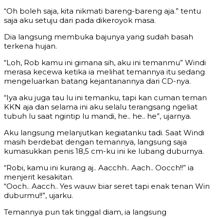
“Oh boleh saja, kita nikmati bareng-bareng aja.” tentu
saja aku setuju dari pada dikeroyok masa.
Dia langsung membuka bajunya yang sudah basah
terkena hujan.
“Loh, Rob kamu ini gimana sih, aku ini temanmu” Windi
merasa kecewa ketika ia melihat temannya itu sedang
mengeluarkan batang kejantanannya dari CD-nya.
“Iya aku juga tau lu ini temanku, tapi kan cuman teman
KKN aja dan selama ini aku selalu terangsang ngeliat
tubuh lu saat ngintip lu mandi, he.. he.. he”, ujarnya.
Aku langsung melanjutkan kegiatanku tadi. Saat Windi
masih berdebat dengan temannya, langsung saja
kumasukkan penis 18,5 cm-ku ini ke lubang duburnya.
“Robi, kamu ini kurang aj.. Aacchh.. Aach.. Oocch!!” ia
menjerit kesakitan.
“Ooch.. Aacch.. Yes wauw biar seret tapi enak tenan Win
duburmu!!”, ujarku.
Temannya pun tak tinggal diam, ia langsung