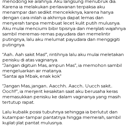
menodong ke arahnya. Aku langsung menubruk dia.
Karena ia melakukan perlawanan terpaksa aku
menampar dan sedikit mencekiknya, karena hanya
dengan cara inilah ia akhirnya dapat lemas dan
menyerah tanpa membuat lecet kulit putih mulusnya.
Aku mulai menciumi bibir tipisnya dan menjilati wajahnya
sambil meremas-remas payudara dan memelintir
putingnya, lalu aku melumat payudara dan menggigiti
putingnya.
“Aah.. Aah sakit Mas!”, rintihnya lalu aku mulai meletakan
penisku di atas vaginanya.
“Jangan digituin Mas, ampun Mas”, ia memohon sambil
mengeluarkan air matanya.
“Santai aja Mbak, enak kok”
“Jangan Mas, jangan.. Aacchh.. Aacch.. Uucch sakit..
Ooch!!”, ia menjerit kesakitan saat aku berusaha keras
memasukkan penisku ke dalam vaginanya yang masih
tertutup rapat.
Lalu kubalik posisi tubuhnya sehingga ia berlutut dan
kutampar-tampar pantatnya hingga memerah, sambil
kujilat-jilat pantat mulusnya.