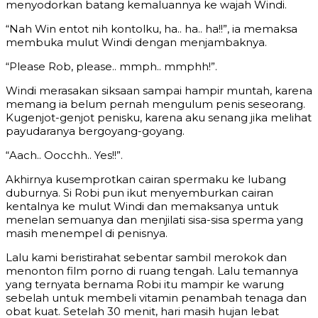
menyodorkan batang kemaluannya ke wajah Windi.
“Nah Win entot nih kontolku, ha.. ha.. ha!!”, ia memaksa
membuka mulut Windi dengan menjambaknya.
“Please Rob, please.. mmph.. mmphh!”.
Windi merasakan siksaan sampai hampir muntah, karena
memang ia belum pernah mengulum penis seseorang.
Kugenjot-genjot penisku, karena aku senang jika melihat
payudaranya bergoyang-goyang.
“Aach.. Oocchh.. Yes!!”.
Akhirnya kusemprotkan cairan spermaku ke lubang
duburnya. Si Robi pun ikut menyemburkan cairan
kentalnya ke mulut Windi dan memaksanya untuk
menelan semuanya dan menjilati sisa-sisa sperma yang
masih menempel di penisnya.
Lalu kami beristirahat sebentar sambil merokok dan
menonton film porno di ruang tengah. Lalu temannya
yang ternyata bernama Robi itu mampir ke warung
sebelah untuk membeli vitamin penambah tenaga dan
obat kuat. Setelah 30 menit, hari masih hujan lebat