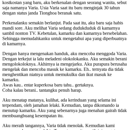
kostkostan yang baru, aku berkenalan dengan seorang wanita, sebut
saja namanya Varia. Usia Varia saat itu baru menginjak 30 tahun
dengan status janda Tionghoa beranak satu.
Perkenalanku semakin berlanjut. Pada saat itu, aku baru saja habis
mandi sore. Aku melihat Varia sedang dudukduduk di kamarnya
sambil nonton TV. Kebetulan, kamarku dan kamarnya bersebelahan.
Sehingga memudahkanku untuk mengetahui apa yang diperbuatnya
di kamarnya.
Dengan hanya mengenakan handuk, aku mencoba menggoda Varia.
Dengan terkejut ia lalu meladeni olokolokanku. Aku semakin berani
mengolokoloknya. Akhirnya ia mengejarku. Aku purapura berusaha
mengelak dan mencoba masuk ke kamarku. Eh.. ternyata dia tidak
menghentikan niatnya untuk memukulku dan ikut masuk ke
kamarku.
Awas kau.. entar kuperkosa baru tahu.. gertaknya.
Coba kalau berani.. tantangku penuh harap.
Aku menatap matanya, kulihat, ada kerinduan yang selama ini
terpendam, oleh jamahan lelaki. Kemudian, tanpa dikomando ia
menutup kamarku. Aku yang sebenarnya juga menahan gairah tidak
membuangbuang kesempatan itu.
Aku meraih tangannya, Varia tidak menolak. Kemudian kami