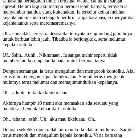
samasama berpagutan bibir. Ternyata, wanita cantik ini sangat
agresif. Belum lagi aku mampu berbuat lebih banyak, ternyata ia
menyambar handuk yang kukenakan. Ia terkejut ketika melihat
kejantananku sudah setengah berdiri. Tanpa basabasi, ia menyambar
kejantananku serta meremasremasnya.
Oh.. ennaakk.. terussh.. desisanku ternyata mengundang gairahnya
untuk berbuat lebih jauh. Tibatiba ia berjongkok, serta melumat
kepala kontolku.
Uf.. Sshh.. Auhh.. Nikmmaat.. Ia sangat mahir seperti tidak
memberikan kesempatan kepada untuk berbuat tanya.
Dengan semangat, ia terus mengulum dan mengocok kontolku. Aku
terus dibuai dengan sejuta kenikmatan. Sambil terus mengocok,
mulutnya terus melumat dan memajumundurkan kepalanya.
Oh.. aduhh.. teriakku kenikmatan.
Akhirnya hampir 10 menit aku merasakan ada sesuatu yang
mendesak hendak keluar dari kontolku.
Oh.. tahann.. sshh. Uh.. aku mau kkeluaar.. Oh..
Dengan seketika muncratlah air maniku ke dalam mulutnya. Sambil
terus mencok dan mengulum kepala kontolku, Varia berusaha