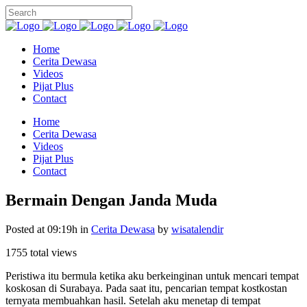
Home
Cerita Dewasa
Videos
Pijat Plus
Contact
Home
Cerita Dewasa
Videos
Pijat Plus
Contact
Bermain Dengan Janda Muda
Posted at 09:19h
in
Cerita Dewasa
by
wisatalendir
1755 total views
Peristiwa itu bermula ketika aku berkeinginan untuk mencari tempat
koskosan di Surabaya. Pada saat itu, pencarian tempat kostkostan
ternyata membuahkan hasil. Setelah aku menetap di tempat