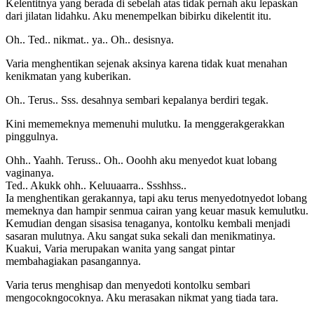
Kelentitnya yang berada di sebelah atas tidak pernah aku lepaskan
dari jilatan lidahku. Aku menempelkan bibirku dikelentit itu.
Oh.. Ted.. nikmat.. ya.. Oh.. desisnya.
Varia menghentikan sejenak aksinya karena tidak kuat menahan
kenikmatan yang kuberikan.
Oh.. Terus.. Sss. desahnya sembari kepalanya berdiri tegak.
Kini mememeknya memenuhi mulutku. Ia menggerakgerakkan
pinggulnya.
Ohh.. Yaahh. Teruss.. Oh.. Ooohh aku menyedot kuat lobang
vaginanya.
Ted.. Akukk ohh.. Keluuaarra.. Ssshhss..
Ia menghentikan gerakannya, tapi aku terus menyedotnyedot lobang
memeknya dan hampir senmua cairan yang keuar masuk kemulutku.
Kemudian dengan sisasisa tenaganya, kontolku kembali menjadi
sasaran mulutnya. Aku sangat suka sekali dan menikmatinya.
Kuakui, Varia merupakan wanita yang sangat pintar
membahagiakan pasangannya.
Varia terus menghisap dan menyedoti kontolku sembari
mengocokngocoknya. Aku merasakan nikmat yang tiada tara.