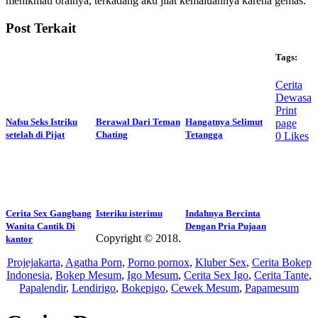
menikmati oralnya, terkadang aku jilat kemaluannya karena gemas.
Post Terkait
Tags:
Cerita
Dewasa
Print
Nafsu Seks Istriku
Berawal Dari Teman
Hangatnya Selimut
page
setelah di Pijat
Chating
Tetangga
0
Likes
Cerita Sex Gangbang
Isteriku isterimu
Indahnya Bercinta
Wanita Cantik Di
Dengan Pria Pujaan
Copyright © 2018.
Wisatalendir
kantor
Projejakarta
,
Agatha Porn
,
Porno pornox
,
Kluber Sex
,
Cerita Bokep
Indonesia
,
Bokep Mesum
,
Igo Mesum
,
Cerita Sex Igo
,
Cerita Tante
,
Papalendir
,
Lendirigo
,
Bokepigo
,
Cewek Mesum
,
Papamesum