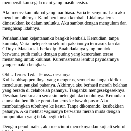
membersihkan segala mani yang masih tersisa.
Aku merasakan nikmat yang luar biasa. Varia tersenyum. Lalu aku
mencium bibirnya. Kami berciuman kembali. Lidahnya terus
dimasukkan ke dalam mulutku. Aku sambut dengan mengulum dan
menghisap lidahnya.
Perlahanlahan kejantananku bangkit kembali. Kemudian, tanpa
kuminta, Varia melepaskan seluruh pakaiannya termasuk bra dan
CDnya. Mataku tak berkedip. Buah dadanya yang montok
berwarna putih mulus dengan puting yang kemerahan terasa
menantang untuk kulumat. Kuremasremas lembut payudaranya
yang semakin bengkak.
Ohh.. Teruss Ted.. Teruss.. desahnya.
Kuhisaphisap pentilnya yang mengeras, semnetara tangan kiriku
menelusuri pangkal pahanya. Akhirnya aku berhasil meraih belahan
yang berada di celahcelah pahanya. Tanganku mengesekgeseknya.
Desahan kenikmatan semakin melenguh dari mulutnya. Kemudian
ciumanku beralih ke perut dan terus ke bawah pusar. Aku
membaringkan tubuhnya ke kasur. Tanpa dikomando, kusibakkan
pahanya. Aku melihat vaginanya berwarna merah muda dengan
rumputhitam yang tidak begitu tebal.
Dengan penuh nafsu, aku menciumi memeknya dan kujilati seluruh