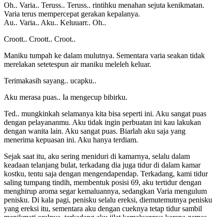
Oh.. Varia.. Teruss.. Teruss.. rintihku menahan sejuta kenikmatan.
Varia terus mempercepat gerakan kepalanya.
Au.. Varia.. Aku.. Keluuarr.. Oh..
Croott.. Croott.. Croot..
Maniku tumpah ke dalam mulutnya. Sementara varia seakan tidak
merelakan setetespun air maniku meleleh keluar.
Terimakasih sayang.. ucapku..
Aku merasa puas.. Ia mengecup bibirku.
Ted.. mungkinkah selamanya kita bisa seperti ini. Aku sangat puas
dengan pelayananmu. Aku tidak ingin perbuatan ini kau lakukan
dengan wanita lain. Aku sangat puas. Biarlah aku saja yang
menerima kepuasan ini. Aku hanya terdiam.
Sejak saat itu, aku sering meniduri di kamarnya, selalu dalam
keadaan telanjang bulat, terkadang dia juga tidur di dalam kamar
kostku, tentu saja dengan mengendapendap. Terkadang, kami tidur
saling tumpang tindih, membentuk posisi 69, aku tertidur dengan
menghirup aroma segar kemaluannya, sedangkan Varia mengulum
penisku. Di kala pagi, penisku selalu ereksi, diemutemutnya penisku
yang ereksi itu, sementara aku dengan cueknya tetap tidur sambil