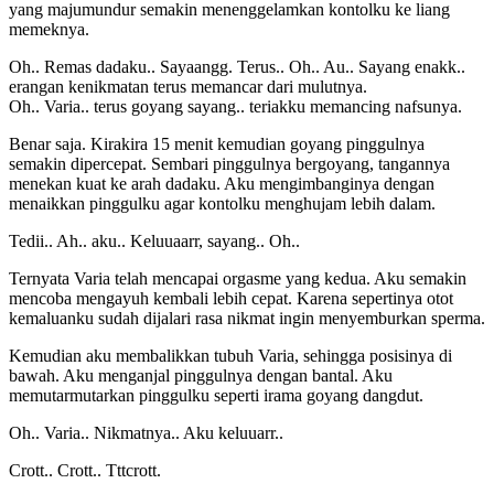
yang majumundur semakin menenggelamkan kontolku ke liang
memeknya.
Oh.. Remas dadaku.. Sayaangg. Terus.. Oh.. Au.. Sayang enakk..
erangan kenikmatan terus memancar dari mulutnya.
Oh.. Varia.. terus goyang sayang.. teriakku memancing nafsunya.
Benar saja. Kirakira 15 menit kemudian goyang pinggulnya
semakin dipercepat. Sembari pinggulnya bergoyang, tangannya
menekan kuat ke arah dadaku. Aku mengimbanginya dengan
menaikkan pinggulku agar kontolku menghujam lebih dalam.
Tedii.. Ah.. aku.. Keluuaarr, sayang.. Oh..
Ternyata Varia telah mencapai orgasme yang kedua. Aku semakin
mencoba mengayuh kembali lebih cepat. Karena sepertinya otot
kemaluanku sudah dijalari rasa nikmat ingin menyemburkan sperma.
Kemudian aku membalikkan tubuh Varia, sehingga posisinya di
bawah. Aku menganjal pinggulnya dengan bantal. Aku
memutarmutarkan pinggulku seperti irama goyang dangdut.
Oh.. Varia.. Nikmatnya.. Aku keluuarr..
Crott.. Crott.. Tttcrott.