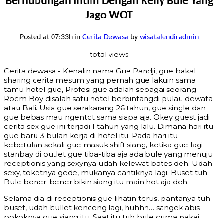
Berhubungan Intim Dengan Kelly Bule Yang
Jago WOT
Posted at 07:33h
in
Cerita Dewasa
by
wisatalendiradmin
total views
Cerita dewasa - Kenalin nama Gue Pandji, gue bakal
sharing cerita mesum yang pernah gue lakuin sama
tamu hotel gue, Profesi gue adalah sebagai seorang
Room Boy disalah satu hotel berbintangdi pulau dewata
atau Bali. Usia gue serakarang 26 tahun, gue single dan
gue bebas mau ngentot sama siapa aja. Okey guest jadi
cerita sex gue ini terjadi 1 tahun yang lalu. Dimana hari itu
gue baru 3 bulan kerja di hotel itu. Pada hari itu
kebetulan sekali gue masuk shift siang, ketika gue lagi
stanbay di outlet gue tiba-tiba aja ada bule yang menuju
receptionis yang sexynya udah kelewat bates deh. Udah
sexy, toketnya gede, mukanya cantiknya lagi. Buset tuh
Bule bener-bener bikin siang itu main hot aja deh.
Selama dia di receptionis gue lihatin terus, pantanya tuh
buset, udah bullet kenceng lagi, huhhh… sangek abis
pokoknya gue siang itu. Saat itu tuh bule cuma pakai