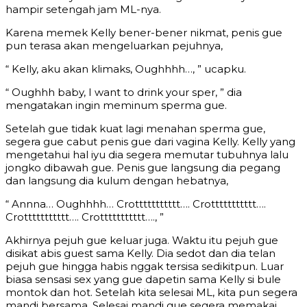
hampir setengah jam ML-nya.
Karena memek Kelly bener-bener nikmat, penis gue
pun terasa akan mengeluarkan pejuhnya,
“ Kelly, aku akan klimaks, Oughhhh…, ” ucapku.
“ Oughhh baby, I want to drink your sper, ” dia
mengatakan ingin meminum sperma gue.
Setelah gue tidak kuat lagi menahan sperma gue,
segera gue cabut penis gue dari vagina Kelly. Kelly yang
mengetahui hal iyu dia segera memutar tubuhnya lalu
jongko dibawah gue. Penis gue langsung dia pegang
dan langsung dia kulum dengan hebatnya,
“ Annna… Oughhhh… Crottttttttttt…. Crottttttttttt….
Crottttttttttt…. Crottttttttttt…., ”
Akhirnya pejuh gue keluar juga. Waktu itu pejuh gue
disikat abis guest sama Kelly. Dia sedot dan dia telan
pejuh gue hingga habis nggak tersisa sedikitpun. Luar
biasa sensasi sex yang gue dapetin sama Kelly si bule
montok dan hot. Setelah kita selesai ML, kita pun segera
mandi bersama. Selesai mandi gue segera memakai