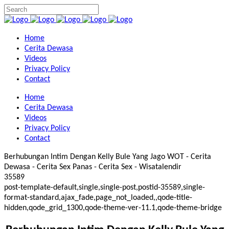
Home
Cerita Dewasa
Videos
Privacy Policy
Contact
Home
Cerita Dewasa
Videos
Privacy Policy
Contact
Berhubungan Intim Dengan Kelly Bule Yang Jago WOT - Cerita
Dewasa - Cerita Sex Panas - Cerita Sex - Wisatalendir
35589
post-template-default,single,single-post,postid-35589,single-
format-standard,ajax_fade,page_not_loaded,,qode-title-
hidden,qode_grid_1300,qode-theme-ver-11.1,qode-theme-bridge