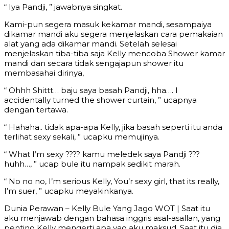
“ Iya Pandji, ” jawabnya singkat.
Kami-pun segera masuk kekamar mandi, sesampaiya
dikamar mandi aku segera menjelaskan cara pemakaian
alat yang ada dikamar mandi. Setelah selesai
menjelaskan tiba-tiba saja Kelly mencoba Shower kamar
mandi dan secara tidak sengajapun shower itu
membasahai dirinya,
“ Ohhh Shittt… baju saya basah Pandji, hha…. I
accidentally turned the shower curtain, ” ucapnya
dengan tertawa.
“ Hahaha.. tidak apa-apa Kelly, jika basah seperti itu anda
terlihat sexy sekali, ” ucapku memujinya.
“ What I’m sexy ???? kamu meledek saya Pandji ???
huhh…, ” ucap bule itu nampak sedikit marah.
“ No no no, I’m serious Kelly, You’r sexy girl, that its really,
I’m suer, ” ucapku meyakinkanya.
Dunia Perawan – Kelly Bule Yang Jago WOT | Saat itu
aku menjawab dengan bahasa inggris asal-asallan, yang
penting Kelly mengerti apa yag aku maksud. Saat itu dia