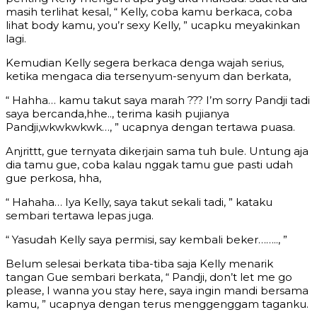
masih terlihat kesal, “ Kelly, coba kamu berkaca, coba
lihat body kamu, you’r sexy Kelly, ” ucapku meyakinkan
lagi.
Kemudian Kelly segera berkaca denga wajah serius,
ketika mengaca dia tersenyum-senyum dan berkata,
“ Hahha… kamu takut saya marah ??? I’m sorry Pandji tadi
saya bercanda,hhe.., terima kasih pujianya
Pandji,wkwkwkwk…, ” ucapnya dengan tertawa puasa.
Anjrittt, gue ternyata dikerjain sama tuh bule. Untung aja
dia tamu gue, coba kalau nggak tamu gue pasti udah
gue perkosa, hha,
“ Hahaha… Iya Kelly, saya takut sekali tadi, ” kataku
sembari tertawa lepas juga.
“ Yasudah Kelly saya permisi, say kembali beker…….., ”
Belum selesai berkata tiba-tiba saja Kelly menarik
tangan Gue sembari berkata, “ Pandji, don’t let me go
please, I wanna you stay here, saya ingin mandi bersama
kamu, ” ucapnya dengan terus menggenggam taganku.