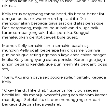
“ Terima kasih Kelly, Your Pussy so nice… Ahhh, ” ucapku
nikmat.
Kelly terus bergoyang tanpa henti, dia benar-benar liar
dengan posisi sex women on top saat itu. Dia
menggunakan berbagai gaya saat dia diatas penis gue.
Dari bergoyang, maju mundur, bahkan dia juga naik
turun sembari jongkok diatas penisku. Sungguh
menakjubkan dientot cewek bule guest.
Memek Kelly semakin lama semakin basah saja,
mungkin Kelly udah beberapa kali orgasme. Soalnya
gue penis gue sering ngerasain kayak ada cairan hangat
ketika Kelly bergoyang diatas penisku. Karena gue juga
pingin pegang kendali, gue pun meminta berganti posisi
sex,
“ Kelly, Aku ingin gaya sex doggie style, ” pintaku kepada
Kelly.
“ Okey Pandji, I like that, ” ucapnya. Kelly pun segera
berdiri lalu dia menuju wastafel yang ada didalam kamar
mandi juga. Setelah itu diapun menungging sembari
berkaca didepan kaca wastafel,