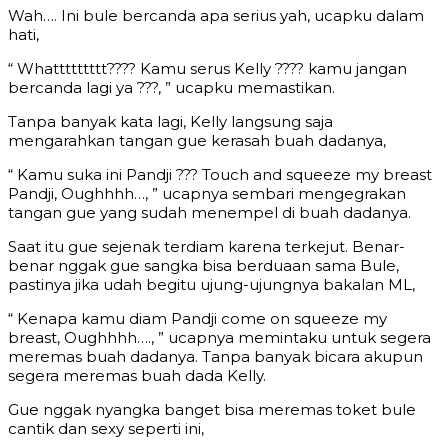
Wah…. Ini bule bercanda apa serius yah, ucapku dalam
hati,
“ Whattttttttt???? Kamu serus Kelly ???? kamu jangan
bercanda lagi ya ???, ” ucapku memastikan.
Tanpa banyak kata lagi, Kelly langsung saja
mengarahkan tangan gue kerasah buah dadanya,
“ Kamu suka ini Pandji ??? Touch and squeeze my breast
Pandji, Oughhhh…, ” ucapnya sembari mengegrakan
tangan gue yang sudah menempel di buah dadanya.
Saat itu gue sejenak terdiam karena terkejut. Benar-
benar nggak gue sangka bisa berduaan sama Bule,
pastinya jika udah begitu ujung-ujungnya bakalan ML,
“ Kenapa kamu diam Pandji come on squeeze my
breast, Oughhhh…., ” ucapnya memintaku untuk segera
meremas buah dadanya. Tanpa banyak bicara akupun
segera meremas buah dada Kelly.
Gue nggak nyangka banget bisa meremas toket bule
cantik dan sexy seperti ini,