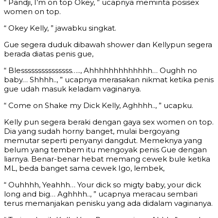
“ Pandji, I’m on top Okey, ” ucapnya meminta posisex
women on top.
“ Okey Kelly, ” jawabku singkat.
Gue segera duduk dibawah shower dan Kellypun segera
berada diatas penis gue,
“ Blesssssssssssssss….., Ahhhhhhhhhhhhh… Oughh no
baby… Shhhh.., ” ucapnya merasakan nikmat ketika penis
gue udah masuk keladam vaginanya.
“ Come on Shake my Dick Kelly, Aghhhh.., ” ucapku.
Kelly pun segera beraki dengan gaya sex women on top.
Dia yang sudah horny banget, mulai bergoyang
memutar seperti penyanyi dangdut. Memeknya yang
belum yang tembem itu mengoyak penis Gue dengan
liarnya. Benar-benar hebat memang cewek bule ketika
ML, beda banget sama cewek Igo, lembek,
“ Ouhhhh, Yeahhh… Your dick so migty baby, your dick
long and big… Aghhhh.., ” ucapnya meracau sembari
terus memanjakan penisku yang ada didalam vaginanya.