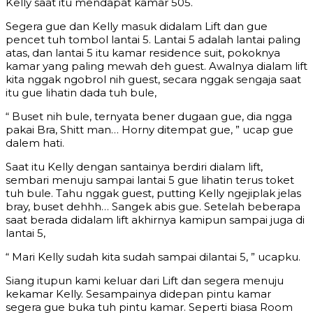
Kelly saat itu mendapat kamar 505.
Segera gue dan Kelly masuk didalam Lift dan gue
pencet tuh tombol lantai 5. Lantai 5 adalah lantai paling
atas, dan lantai 5 itu kamar residence suit, pokoknya
kamar yang paling mewah deh guest. Awalnya dialam lift
kita nggak ngobrol nih guest, secara nggak sengaja saat
itu gue lihatin dada tuh bule,
“ Buset nih bule, ternyata bener dugaan gue, dia ngga
pakai Bra, Shitt man… Horny ditempat gue, ” ucap gue
dalem hati.
Saat itu Kelly dengan santainya berdiri dialam lift,
sembari menuju sampai lantai 5 gue lihatin terus toket
tuh bule. Tahu nggak guest, putting Kelly ngejiplak jelas
bray, buset dehhh… Sangek abis gue. Setelah beberapa
saat berada didalam lift akhirnya kamipun sampai juga di
lantai 5,
“ Mari Kelly sudah kita sudah sampai dilantai 5, ” ucapku.
Siang itupun kami keluar dari Lift dan segera menuju
kekamar Kelly. Sesampainya didepan pintu kamar
segera gue buka tuh pintu kamar. Seperti biasa Room