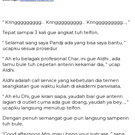
“ Kringgggggggg… Kringgggggggg… Kringgggggggg…, ”
Tepat sampai 3 kali gue angkat tuh telfon,
“ Selamat siang saya Pandji ada yang bisa saya bantu, ”
ucapku sesuai prosedur.
“ Ah elu belagak profesional Char, ini gue Aldhi , ada
tamu bule tuh cepetan anterin kekamar dia, ” ucap
Aldhi.
Aldhi adalah call service yang kebetulan dia temen
seangkatan gue waktu kuliah di akademi pariwisata,
“ Ah elu Dhi, gue kirain siapa, yaudah biar gue anterin
lagian di outlet cuma ada gue doang, yaudah ya bey…, ”
ucapku langsung menutup telfon.
Dengan penuh semangat gue-pun langsung samperin
tuh bule,
“Good afternoon Mrs, may i bring your suitcase, ” sapa