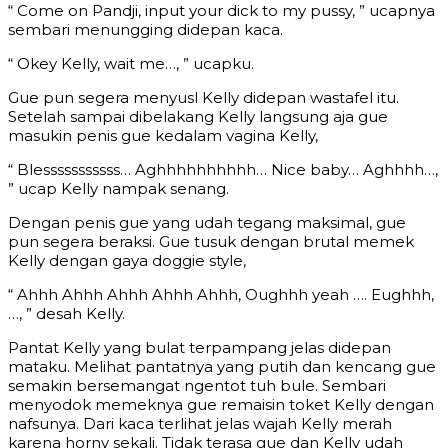
“ Come on Pandji, input your dick to my pussy, ” ucapnya
sembari menungging didepan kaca.
“ Okey Kelly, wait me…, ” ucapku.
Gue pun segera menyusl Kelly didepan wastafel itu.
Setelah sampai dibelakang Kelly langsung aja gue
masukin penis gue kedalam vagina Kelly,
“ Blesssssssssss… Aghhhhhhhhhh… Nice baby… Aghhhh…,
” ucap Kelly nampak senang.
Dengan penis gue yang udah tegang maksimal, gue
pun segera beraksi. Gue tusuk dengan brutal memek
Kelly dengan gaya doggie style,
“ Ahhh Ahhh Ahhh Ahhh Ahhh, Oughhh yeah …. Eughhh,
…, ” desah Kelly.
Pantat Kelly yang bulat terpampang jelas didepan
mataku. Melihat pantatnya yang putih dan kencang gue
semakin bersemangat ngentot tuh bule. Sembari
menyodok memeknya gue remaisin toket Kelly dengan
nafsunya. Dari kaca terlihat jelas wajah Kelly merah
karena horny sekali. Tidak terasa gue dan Kelly udah