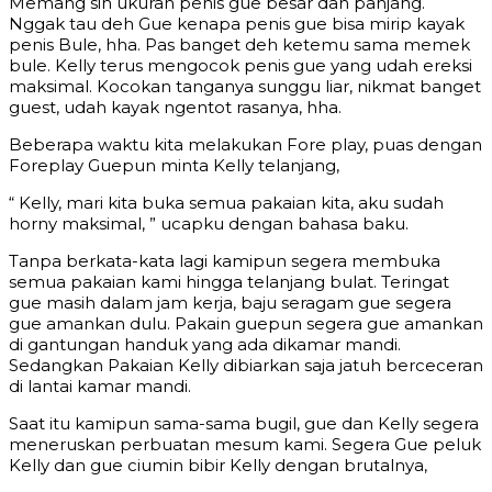
Memang sih ukuran penis gue besar dan panjang.
Nggak tau deh Gue kenapa penis gue bisa mirip kayak
penis Bule, hha. Pas banget deh ketemu sama memek
bule. Kelly terus mengocok penis gue yang udah ereksi
maksimal. Kocokan tanganya sunggu liar, nikmat banget
guest, udah kayak ngentot rasanya, hha.
Beberapa waktu kita melakukan Fore play, puas dengan
Foreplay Guepun minta Kelly telanjang,
“ Kelly, mari kita buka semua pakaian kita, aku sudah
horny maksimal, ” ucapku dengan bahasa baku.
Tanpa berkata-kata lagi kamipun segera membuka
semua pakaian kami hingga telanjang bulat. Teringat
gue masih dalam jam kerja, baju seragam gue segera
gue amankan dulu. Pakain guepun segera gue amankan
di gantungan handuk yang ada dikamar mandi.
Sedangkan Pakaian Kelly dibiarkan saja jatuh berceceran
di lantai kamar mandi.
Saat itu kamipun sama-sama bugil, gue dan Kelly segera
meneruskan perbuatan mesum kami. Segera Gue peluk
Kelly dan gue ciumin bibir Kelly dengan brutalnya,