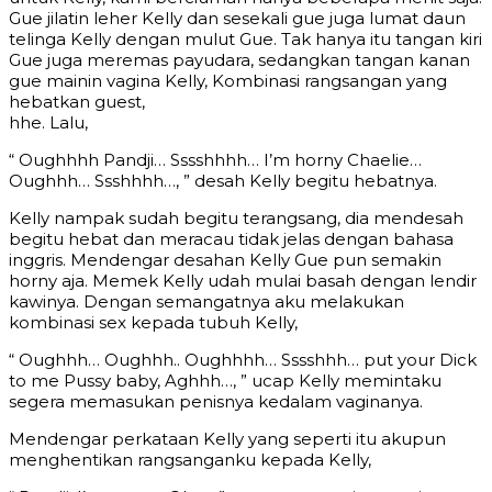
Gue jilatin leher Kelly dan sesekali gue juga lumat daun
telinga Kelly dengan mulut Gue. Tak hanya itu tangan kiri
Gue juga meremas payudara, sedangkan tangan kanan
gue mainin vagina Kelly, Kombinasi rangsangan yang
hebatkan guest,
hhe. Lalu,
“ Oughhhh Pandji… Sssshhhh… I’m horny Chaelie…
Oughhh… Ssshhhh…, ” desah Kelly begitu hebatnya.
Kelly nampak sudah begitu terangsang, dia mendesah
begitu hebat dan meracau tidak jelas dengan bahasa
inggris. Mendengar desahan Kelly Gue pun semakin
horny aja. Memek Kelly udah mulai basah dengan lendir
kawinya. Dengan semangatnya aku melakukan
kombinasi sex kepada tubuh Kelly,
“ Oughhh… Oughhh.. Oughhhh… Sssshhh… put your Dick
to me Pussy baby, Aghhh…, ” ucap Kelly memintaku
segera memasukan penisnya kedalam vaginanya.
Mendengar perkataan Kelly yang seperti itu akupun
menghentikan rangsanganku kepada Kelly,