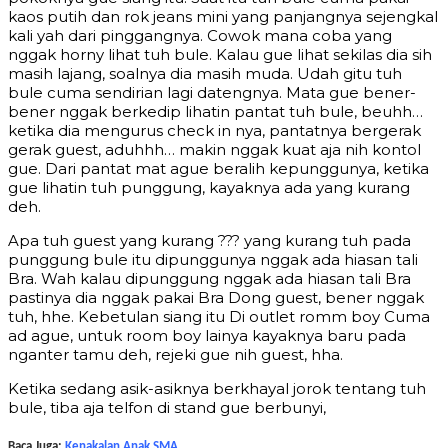
kaos putih dan rok jeans mini yang panjangnya sejengkal
kali yah dari pinggangnya. Cowok mana coba yang
nggak horny lihat tuh bule. Kalau gue lihat sekilas dia sih
masih lajang, soalnya dia masih muda. Udah gitu tuh
bule cuma sendirian lagi datengnya. Mata gue bener-
bener nggak berkedip lihatin pantat tuh bule, beuhh…
ketika dia mengurus check in nya, pantatnya bergerak
gerak guest, aduhhh… makin nggak kuat aja nih kontol
gue. Dari pantat mat ague beralih kepunggunya, ketika
gue lihatin tuh punggung, kayaknya ada yang kurang
deh.
Apa tuh guest yang kurang ??? yang kurang tuh pada
punggung bule itu dipunggunya nggak ada hiasan tali
Bra. Wah kalau dipunggung nggak ada hiasan tali Bra
pastinya dia nggak pakai Bra Dong guest, bener nggak
tuh, hhe. Kebetulan siang itu Di outlet romm boy Cuma
ad ague, untuk room boy lainya kayaknya baru pada
nganter tamu deh, rejeki gue nih guest, hha.
Ketika sedang asik-asiknya berkhayal jorok tentang tuh
bule, tiba aja telfon di stand gue berbunyi,
Baca Juga:
Kenakalan Anak SMA