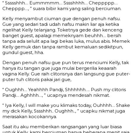
“ Ssssshhh… Eummmmm… Sssshhhh… Cheppppp…
Chepppp…, ” suara bibir kami yang saling berciuman.
Kelly menyambut ciuman gue dengan penuh nafsu.
Gue yang sedari tadi udah nafsu makin liar aja ketika
ngelihat Kelly telanjang. Toketnya gede dan kenceng
banget guest, apalagi memeknyam beuhhh… bersih
tanpa ada selulit apa lagi bekas luka, mulus abis. Memek
Kelly gemuk dan tanpa rambut kemaluan sedikitpun,
gundul guest, hha.
Dengan penuh nafsu gue pun terus menciumi Kelly, tak
hanya itu tangan gue juga mulai bergerilia keaarah
vagina Kelly. Gue raih clitorisnya dan langsung gue puter-
puter tuh clitoris pakai jari gue,
“ Oughhh… Yeahhhh Pandji, Shhhhhh…. Push my clitoris
Pandji… Aghhhh…, ” ucapnya mendesah nikmat.
“ Iya Kelly, I will make you klimaks today, Ouhhhh… Shake
my dick Kelly, Sssshhh.. Oughhh.., ” ucapku nikmat juga
merasakan kocokannya.
Saat itu aku memberikan rangsangan yang luar biasa
untuk Kelly, kami berciuman hanya beberapa menit saja.