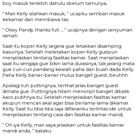
boy masuk terlebih dahulu sbelum tamunya,
“ Mari Kelly silahkan masuk, ” ucapku sembari masuk
kekamar dan membawa tas.
“ Okey Pandji, thanks full…, ” ucapnya dengan senyuman
ramah.
Saat itu koper Kelly segera gue letakkan disamping
kasurnya. Setelah meletakan koper Kelly guepun
menjelaskan tentang fasilitas kamar. Saat menjelaskan
saat itu sengaja gue bikin lama durasinya, tak jarang mata
gue curi-curi pandang kearah paha dan buah dada Kelly.
Paha Kelly bener-bener mulus banget guest, beuhhh.
Apalagi tuh puttingnya, terlihat jelas banget guest
dimata gue. Puttingnya hitam menonjol banget dibalik
kaos putihnya itu. Setelah menjelaskan fasilitas kamar
akupun mencari akal agar bisa berlama-lama dikamar
Kelly. Saat itu tiba-tiba saja difikiranku terlintas ide untuk
menjelaskan tentang cara dan fasilitas kamar mandi,
“ Oh iya Kelly, mari saya jelaskan untuk fasilitas kamar
mandi anda, ” kataku.