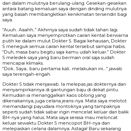
dari dalam mulutnya berulang-ulang. Gesekan-gesekan
antara batang kemaluan saya dengan dinding mulutnya
yang basah membangkitkan kenikmatan tersendiri bagi
saya.
“Auuh.. Aaahh..” Akhirnya saya sudah tidak tahan lagi.
Kemaluan saya menyemprotkan cairan kental berwarna
putih ke dalam mulut Dokter S. Bagai kehausan, Dokter
S meneguk semua cairan kental tersebut sampai habis.
“Duh, masa baru begitu saja kamu udah keluar.” Dokter
S meledek saya yang baru bermain oral saja sudah
mencapai klimaks.
“Dok.. Saya.. baru pertama kali.. melakukan ini…” jawab
saya terengah-engah.
Dokter S tidak menjawab. Ia melepas jas dokternya dan
menyampirkannya di gantungan baju di dekat pintu.
Kemudian ia menanggalkan kaos oblong yang
dikenakannya, juga celana jeans-nya. Mata saya melotot
memandangi payudara montoknya yang tampaknya
seperti sudah tidak sabar ingin mencelat keluar dari balik
BH-nya yang halus. Mata saya serasa mau meloncat
keluar sewaktu Dokter S mencopot BH-nya dan
melepaskan celana dalamnya. Astaga! Baru sekarang