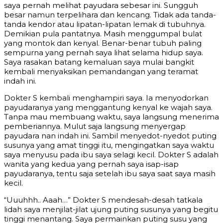
saya pernah melihat payudara sebesar ini. Sungguh
besar namun terpelihara dan kencang. Tidak ada tanda-
tanda kendor atau lipatan-lipatan lemak di tubuhnya.
Demikian pula pantatnya. Masih menggumpal bulat
yang montok dan kenyal. Benar-benar tubuh paling
sempurna yang pernah saya lihat selama hidup saya.
Saya rasakan batang kemaluan saya mulai bangkit
kembali menyaksikan pemandangan yang teramat
indah ini.
Dokter S kembali menghampiri saya. Ia menyodorkan
payudaranya yang menggantung kenyal ke wajah saya.
Tanpa mau membuang waktu, saya langsung menerima
pemberiannya. Mulut saja langsung menyergap
payudara nan indah ini. Sambil menyedot-nyedot puting
susunya yang amat tinggi itu, mengingatkan saya waktu
saya menyusu pada ibu saya selagi kecil. Dokter S adalah
wanita yang kedua yang pernah saya isap-isap
payudaranya, tentu saja setelah ibu saya saat saya masih
kecil.
“Uuuhhh.. Aaah…” Dokter S mendesah-desah tatkala
lidah saya menjilat-jilat ujung puting susunya yang begitu
tinggi menantang. Saya permainkan puting susu yang