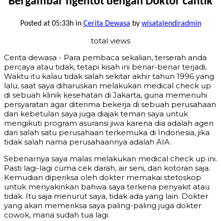
Bergambar ngentot dengan Doktor cantik
Posted at 05:33h
in
Cerita Dewasa
by
wisatalendiradmin
total views
Cerita dewasa - Para pembaca sekalian, terserah anda
percaya atau tidak, tetapi kisah ini benar-benar terjadi,
Waktu itu kalau tidak salah sekitar akhir tahun 1996 yang
lalu, saat saya diharuskan melakukan medical check up
di sebuah klinik kesehatan di Jakarta, guna memenuhi
persyaratan agar diterima bekerja di sebuah perusahaan
dan kebetulan saya juga diajak teman saya untuk
mengikuti program asuransi jiwa karena dia adalah agen
dari salah satu perusahaan terkemuka di Indonesia, jika
tidak salah nama perusahaannya adalah AIA.
Sebenarnya saya malas melakukan medical check up ini.
Pasti lagi-lagi cuma cek darah, air seni, dan kotoran saja.
Kemudian diperiksa oleh dokter memakai stetoskop
untuk menyakinkan bahwa saya terkena penyakit atau
tidak. Itu saja menurut saya, tidak ada yang lain. Dokter
yang akan memeriksa saya paling-paling juga dokter
cowok, mana sudah tua lagi.