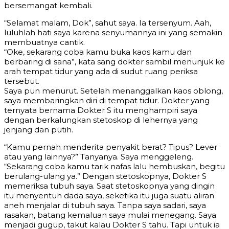
bersemangat kembali.
“Selamat malam, Dok”, sahut saya. Ia tersenyum. Aah,
luluhlah hati saya karena senyumannya ini yang semakin
membuatnya cantik.
“Oke, sekarang coba kamu buka kaos kamu dan
berbaring di sana”, kata sang dokter sambil menunjuk ke
arah tempat tidur yang ada di sudut ruang periksa
tersebut.
Saya pun menurut. Setelah menanggalkan kaos oblong,
saya membaringkan diri di tempat tidur. Dokter yang
ternyata bernama Dokter S itu menghampiri saya
dengan berkalungkan stetoskop di lehernya yang
jenjang dan putih.
“Kamu pernah menderita penyakit berat? Tipus? Lever
atau yang lainnya?” Tanyanya. Saya menggeleng.
“Sekarang coba kamu tarik nafas lalu hembuskan, begitu
berulang-ulang ya.” Dengan stetoskopnya, Dokter S
memeriksa tubuh saya. Saat stetoskopnya yang dingin
itu menyentuh dada saya, seketika itu juga suatu aliran
aneh menjalar di tubuh saya. Tanpa saya sadari, saya
rasakan, batang kemaluan saya mulai menegang. Saya
menjadi gugup, takut kalau Dokter S tahu. Tapi untuk ia