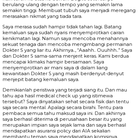
berulang-ulang dengan tempo yang semakin lama
semakin tinggi. Membuat tubuh saya menjadi meregang
merasakan nikmat yang tiada tara.
Saya merasa sudah hampir tidak tahan lagi. Batang
kemaluan saya sudah nyaris menyemprotkan cairan
kenikmatan lagi. Namun saya mencoba menahannya
sekuat tenaga dan mencoba mengimbangi permainan
Dokter S yang liar itu. Akhirnya.., “Aaahh.. Ouuhhh..” Saya
dan Dokter S sama-sama menjerit keras. Kami berdua
mencapai klimaks hampir bersamaan. Saya
menyemprotkan air mani saya di dalam liang
kewanitaan Dokter S yang masih berdenyut-denyut
menjepit batang kemaluan saya.
Demikianlah peristiwa yang terjadi siang itu. Dan mau
tahu apa hasil medical check up yang istimewa
tersebut? Saya dinyatakan sehat secara fisik dan tentu
saja secara mental. Apalagi secara birahi. Tentu para
pembaca semua tahu maksud saya ini. Dan akhirnya
saya berhasil diterima di perusahaan besar itu yang
merupakan impian saya sejak lama dan saya berhasil
mendapatkan asuransi policy dari AIA sekalian
membantu teman saya mendapatkan komisinya.