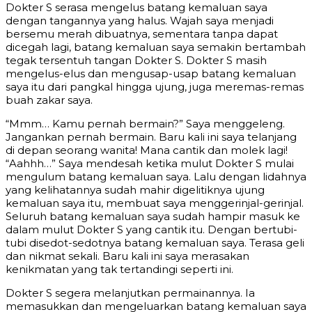
Dokter S serasa mengelus batang kemaluan saya
dengan tangannya yang halus. Wajah saya menjadi
bersemu merah dibuatnya, sementara tanpa dapat
dicegah lagi, batang kemaluan saya semakin bertambah
tegak tersentuh tangan Dokter S. Dokter S masih
mengelus-elus dan mengusap-usap batang kemaluan
saya itu dari pangkal hingga ujung, juga meremas-remas
buah zakar saya.
“Mmm… Kamu pernah bermain?” Saya menggeleng.
Jangankan pernah bermain. Baru kali ini saya telanjang
di depan seorang wanita! Mana cantik dan molek lagi!
“Aahhh…” Saya mendesah ketika mulut Dokter S mulai
mengulum batang kemaluan saya. Lalu dengan lidahnya
yang kelihatannya sudah mahir digelitiknya ujung
kemaluan saya itu, membuat saya menggerinjal-gerinjal.
Seluruh batang kemaluan saya sudah hampir masuk ke
dalam mulut Dokter S yang cantik itu. Dengan bertubi-
tubi disedot-sedotnya batang kemaluan saya. Terasa geli
dan nikmat sekali. Baru kali ini saya merasakan
kenikmatan yang tak tertandingi seperti ini.
Dokter S segera melanjutkan permainannya. Ia
memasukkan dan mengeluarkan batang kemaluan saya