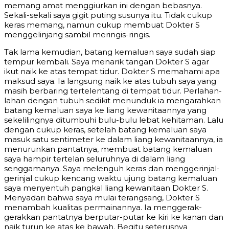
memang amat menggiurkan ini dengan bebasnya.
Sekali-sekali saya gigit puting susunya itu. Tidak cukup
keras memang, namun cukup membuat Dokter S
menggelinjang sambil meringis-ringis.
Tak lama kemudian, batang kemaluan saya sudah siap
tempur kembali. Saya menarik tangan Dokter S agar
ikut naik ke atas tempat tidur. Dokter S memahami apa
maksud saya. Ia langsung naik ke atas tubuh saya yang
masih berbaring tertelentang di tempat tidur. Perlahan-
lahan dengan tubuh sedikit menunduk ia mengarahkan
batang kemaluan saya ke liang kewanitaannya yang
sekelilingnya ditumbuhi bulu-bulu lebat kehitaman. Lalu
dengan cukup keras, setelah batang kemaluan saya
masuk satu sentimeter ke dalam liang kewanitaannya, ia
menurunkan pantatnya, membuat batang kemaluan
saya hampir tertelan seluruhnya di dalam liang
senggamanya. Saya melenguh keras dan menggerinjal-
gerinjal cukup kencang waktu ujung batang kemaluan
saya menyentuh pangkal liang kewanitaan Dokter S.
Menyadari bahwa saya mulai terangsang, Dokter S
menambah kualitas permainannya. Ia menggerak-
gerakkan pantatnya berputar-putar ke kiri ke kanan dan
naik turun ke atas ke bawah. Begitu seterusnya