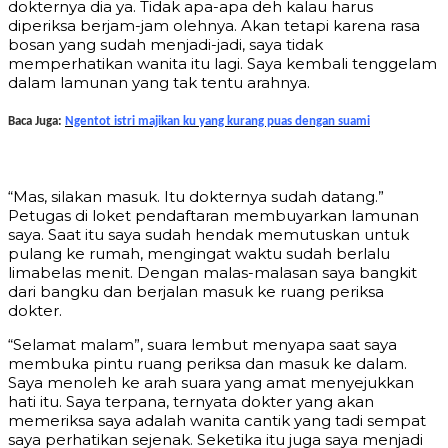
dokternya dia ya. Tidak apa-apa deh kalau harus
diperiksa berjam-jam olehnya. Akan tetapi karena rasa
bosan yang sudah menjadi-jadi, saya tidak
memperhatikan wanita itu lagi. Saya kembali tenggelam
dalam lamunan yang tak tentu arahnya.
Baca Juga:
Ngentot istri majikan ku yang kurang puas dengan suami
“Mas, silakan masuk. Itu dokternya sudah datang.”
Petugas di loket pendaftaran membuyarkan lamunan
saya. Saat itu saya sudah hendak memutuskan untuk
pulang ke rumah, mengingat waktu sudah berlalu
limabelas menit. Dengan malas-malasan saya bangkit
dari bangku dan berjalan masuk ke ruang periksa
dokter.
“Selamat malam”, suara lembut menyapa saat saya
membuka pintu ruang periksa dan masuk ke dalam.
Saya menoleh ke arah suara yang amat menyejukkan
hati itu. Saya terpana, ternyata dokter yang akan
memeriksa saya adalah wanita cantik yang tadi sempat
saya perhatikan sejenak. Seketika itu juga saya menjadi