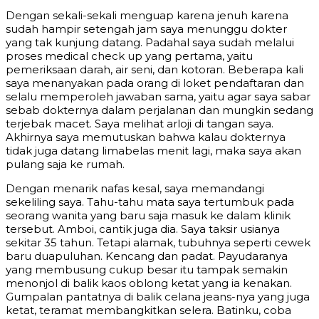
Dengan sekali-sekali menguap karena jenuh karena
sudah hampir setengah jam saya menunggu dokter
yang tak kunjung datang. Padahal saya sudah melalui
proses medical check up yang pertama, yaitu
pemeriksaan darah, air seni, dan kotoran. Beberapa kali
saya menanyakan pada orang di loket pendaftaran dan
selalu memperoleh jawaban sama, yaitu agar saya sabar
sebab dokternya dalam perjalanan dan mungkin sedang
terjebak macet. Saya melihat arloji di tangan saya.
Akhirnya saya memutuskan bahwa kalau dokternya
tidak juga datang limabelas menit lagi, maka saya akan
pulang saja ke rumah.
Dengan menarik nafas kesal, saya memandangi
sekeliling saya. Tahu-tahu mata saya tertumbuk pada
seorang wanita yang baru saja masuk ke dalam klinik
tersebut. Amboi, cantik juga dia. Saya taksir usianya
sekitar 35 tahun. Tetapi alamak, tubuhnya seperti cewek
baru duapuluhan. Kencang dan padat. Payudaranya
yang membusung cukup besar itu tampak semakin
menonjol di balik kaos oblong ketat yang ia kenakan.
Gumpalan pantatnya di balik celana jeans-nya yang juga
ketat, teramat membangkitkan selera. Batinku, coba