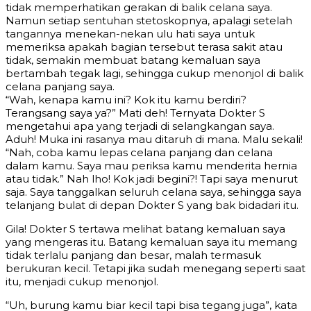
tidak memperhatikan gerakan di balik celana saya.
Namun setiap sentuhan stetoskopnya, apalagi setelah
tangannya menekan-nekan ulu hati saya untuk
memeriksa apakah bagian tersebut terasa sakit atau
tidak, semakin membuat batang kemaluan saya
bertambah tegak lagi, sehingga cukup menonjol di balik
celana panjang saya.
“Wah, kenapa kamu ini? Kok itu kamu berdiri?
Terangsang saya ya?” Mati deh! Ternyata Dokter S
mengetahui apa yang terjadi di selangkangan saya.
Aduh! Muka ini rasanya mau ditaruh di mana. Malu sekali!
“Nah, coba kamu lepas celana panjang dan celana
dalam kamu. Saya mau periksa kamu menderita hernia
atau tidak.” Nah lho! Kok jadi begini?! Tapi saya menurut
saja. Saya tanggalkan seluruh celana saya, sehingga saya
telanjang bulat di depan Dokter S yang bak bidadari itu.
Gila! Dokter S tertawa melihat batang kemaluan saya
yang mengeras itu. Batang kemaluan saya itu memang
tidak terlalu panjang dan besar, malah termasuk
berukuran kecil. Tetapi jika sudah menegang seperti saat
itu, menjadi cukup menonjol.
“Uh, burung kamu biar kecil tapi bisa tegang juga”, kata