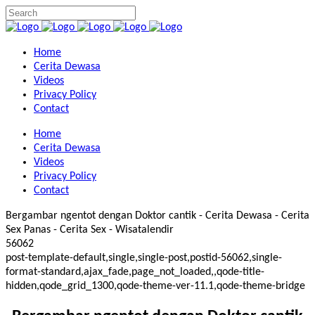
Home
Cerita Dewasa
Videos
Privacy Policy
Contact
Home
Cerita Dewasa
Videos
Privacy Policy
Contact
Bergambar ngentot dengan Doktor cantik - Cerita Dewasa - Cerita
Sex Panas - Cerita Sex - Wisatalendir
56062
post-template-default,single,single-post,postid-56062,single-
format-standard,ajax_fade,page_not_loaded,,qode-title-
hidden,qode_grid_1300,qode-theme-ver-11.1,qode-theme-bridge