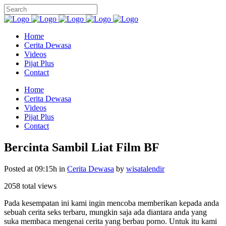
Home
Cerita Dewasa
Videos
Pijat Plus
Contact
Home
Cerita Dewasa
Videos
Pijat Plus
Contact
Bercinta Sambil Liat Film BF
Posted at 09:15h
in
Cerita Dewasa
by
wisatalendir
2058 total views
Pada kesempatan ini kami ingin mencoba memberikan kepada anda
sebuah cerita seks terbaru, mungkin saja ada diantara anda yang
suka membaca mengenai cerita yang berbau porno. Untuk itu kami