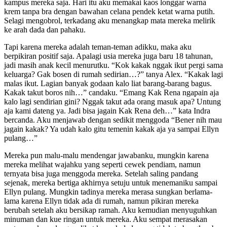
kampus mereka saja. Hari itu aku memakai kaos longgar warna
krem tanpa bra dengan bawahan celana pendek ketat warna putih.
Selagi mengobrol, terkadang aku menangkap mata mereka melirik
ke arah dada dan pahaku.
Tapi karena mereka adalah teman-teman adikku, maka aku
berpikiran positif saja. Apalagi usia mereka juga baru 18 tahunan,
jadi masih anak kecil menurutku. “Kok kakak nggak ikut pergi sama
keluarga? Gak bosen di rumah sedirian…?” tanya Alex. “Kakak lagi
malas ikut. Lagian banyak godaan kalo liat barang-barang bagus.
Kakak takut boros nih…” candaku. “Emang Kak Rena ngapain aja
kalo lagi sendirian gini? Nggak takut ada orang masuk apa? Untung
aja kami dateng ya. Jadi bisa jagain Kak Rena deh…” kata Indra
bercanda. Aku menjawab dengan sedikit menggoda “Bener nih mau
jagain kakak? Ya udah kalo gitu temenin kakak aja ya sampai Ellyn
pulang…”
Mereka pun malu-malu mendengar jawabanku, mungkin karena
mereka melihat wajahku yang seperti cewek pendiam, namun
ternyata bisa juga menggoda mereka. Setelah saling pandang
sejenak, mereka bertiga akhirnya setuju untuk menemaniku sampai
Ellyn pulang. Mungkin tadinya mereka merasa sungkan berlama-
lama karena Ellyn tidak ada di rumah, namun pikiran mereka
berubah setelah aku bersikap ramah. Aku kemudian menyuguhkan
minuman dan kue ringan untuk mereka. Aku sempat merasakan