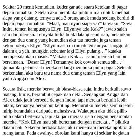
Sekitar 20 menit kemudian, kudengar ada suara ketokan di pagar
depan rumahku. Setelah aku membuka pintu rumah untuk melihat
siapa yang datang, ternyata ada 3 orang anak muda sedang berdiri di
depan pagar rumahku. “Maaf, mau nyari siapa ya?” tanyaku. “Saya
Indra, temen kampusnya Ellyn. Ellynnya ada Kak?” jawab salah
satu dari mereka. Ternyata Indra tidak datang sendirian, melainkan
dengan dua orang yang kemudian aku tau mereka juga teman
kelompoknya Ellyn. “Ellyn masih di rumah temannya. Tunggu di
dalam aja yah, mungkin sebentar lagi Ellyn pulang…” kataku
mempersilahkan masuk. “Makasih Kak…” sahut mereka hampir
bersamaan. “Dasar Ellyn! Temannya kok cowok semua sih…”
gumamku pelan saat mereka sedang membuka pintu pagar. Setelah
berkenalan, aku baru tau nama dua orang teman Ellyn yang lain,
yaitu Angga dan Alex.
Secara fisik, mereka berwajah biasa-biasa saja. Indra berkulit sawo
matang, kurus, berambut cepak dan dekil. Sedangkan Angga dan
Alex tidak jauh berbeda dengan Indra, tapi mereka berkulit lebih
hitam, keduanya berambut keriting. Menurutku mereka semua lebih
mirip berandalan daripada mahasiswa. Walaupun aku tidak pilih-
pilih dalam berteman, tapi aku jadi merasa risih dengan penampilan
mereka. “Kok Ellyn mau sih berteman dengan mereka…” pikirku
dalam hati. Sekedar berbasa-basi, aku menemani mereka ngobrol di
ruang tamu. Pada awalnya obrolan kami hanya di sekitar kegiatan