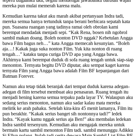
seperti dugaanku tadi, begitu mendengar jawabanku barusan wajah
mereka pun mulai memerah karena malu.
Kemudian karena takut aku marah akibat pertanyaan Indra tadi,
mereka semua hanya tertunduk tanpa berani berbicara sepatah kata
pun. Suasana ruangan yang tadinya ramai oleh obrolan kami
berempat mendadak menjadi sepi. “Kak Rena, bosen nih ngobrol
sambil makan doang. Boleh nonton DVD nggak? Kebetulan Angga
bawa Film bagus neh…” kata Angga memecah kesunyian. “Boleh
aja…! Kakak juga suka nonton Film. Yuk kita nonton di ruang
tengah…” kataku tanpa curiga DVD apa yang Angga bawa.
Akhirnya kami berempat duduk di sofa ruang tengah untuk siap-siap
menonton. Ternyata begitu DVD diputar, aku sempat kaget karena
ternyata Film yang Angga bawa adalah Film BF kepanjangan dari
Batman Forever.
Namun aku tetap tidak beranjak dari tempat duduk karena adegan-
adegan di film tersebut membuat aku penasaran. Ruang tengah itu
menjadi hening karena semua terpaku pada layar TV. Walaupun aku
sedang serius menonton, namun aku sadar kalau mata mereka
melirik ke arah pahaku. Setelah kira-kira 45 menit lamanya, Film itu
pun berakhir. “Kakak serius banget sih nontonnya tadi?” ledek
Indra. “Kayak kamu nggak serius aja Ben!” aku membalas ledekan
Indra sambil tersenyum. Kemudian aku mengajak mereka untuk
bermain kartu sambil menonton Film tadi. sambil menunggu Adikku
Si Ellyn pulang. Itulah tadi cerita dewasa Main Sambil Liat Film BF