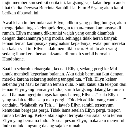
ingin memberikan sedikit cerita ini, langsung saja kalau begitu anda
lihat Cerita Dewasa Bercinta Sambil Liat Film BF yang akan kami
berikan dibawah ini.
Awal kisah ini bermula saat Ellyn, adikku yang paling bungsu, akan
mengerjakan tugas kelompok dengan teman-teman kampusnya di
rumah. Ellyn memang dikaruniai wajah yang cantik ditambah
dengan dandanannya yang modis, sehingga tidak heran banyak
teman-teman kampusnya yang naksir kepadanya, walaupun mereka
tau kalau saat ini Ellyn sudah memiliki pacar. Hari itu aku yang
sedang libur kerja bersantai-santai di rumah sambil bermain
Handphone.
Saat itu seluruh keluargaku, kecuali Ellyn, sedang pergi ke Mal
untuk membeli keperluan bulanan. Aku tidak berminat ikut dengan
mereka karena sekarang sedang tanggal tua. “Teh, Ellyn keluar
sebentar ya! Mau ke rumah teman dulu. Nanti kalau ada telepon dari
teman Ellyn yang namanya Indra, suruh langsung datang ke rumah
aja. Dia mau ngerjain tugas kampus bareng Ellyn…” kata Ellyn
yang sudah terlihat siap mau pergi. “Ok deh adikku yang cantik…!”
candaku. “Makasih ya Teh…” jawab Ellyn sambil tersenyum
kemudian bergegas pergi. Tidak lama setelah Ellyn pergi, telepon
rumah berdering. Ketika aku angkat ternyata dari salah satu teman
Ellyn yang bernama Indra. Sesuai pesan Ellyn, maka aku menyuruh
Indra untuk langsung datang saja ke rumah.