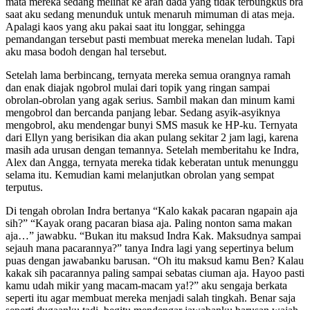
mata mereka sedang melihat ke arah dada yang tidak terbungkus bra
saat aku sedang menunduk untuk menaruh mimuman di atas meja.
Apalagi kaos yang aku pakai saat itu longgar, sehingga
pemandangan tersebut pasti membuat mereka menelan ludah. Tapi
aku masa bodoh dengan hal tersebut.
Setelah lama berbincang, ternyata mereka semua orangnya ramah
dan enak diajak ngobrol mulai dari topik yang ringan sampai
obrolan-obrolan yang agak serius. Sambil makan dan minum kami
mengobrol dan bercanda panjang lebar. Sedang asyik-asyiknya
mengobrol, aku mendengar bunyi SMS masuk ke HP-ku. Ternyata
dari Ellyn yang berisikan dia akan pulang sekitar 2 jam lagi, karena
masih ada urusan dengan temannya. Setelah memberitahu ke Indra,
Alex dan Angga, ternyata mereka tidak keberatan untuk menunggu
selama itu. Kemudian kami melanjutkan obrolan yang sempat
terputus.
Di tengah obrolan Indra bertanya “Kalo kakak pacaran ngapain aja
sih?” “Kayak orang pacaran biasa aja. Paling nonton sama makan
aja…” jawabku. “Bukan itu maksud Indra Kak. Maksudnya sampai
sejauh mana pacarannya?” tanya Indra lagi yang sepertinya belum
puas dengan jawabanku barusan. “Oh itu maksud kamu Ben? Kalau
kakak sih pacarannya paling sampai sebatas ciuman aja. Hayoo pasti
kamu udah mikir yang macam-macam ya!?” aku sengaja berkata
seperti itu agar membuat mereka menjadi salah tingkah. Benar saja