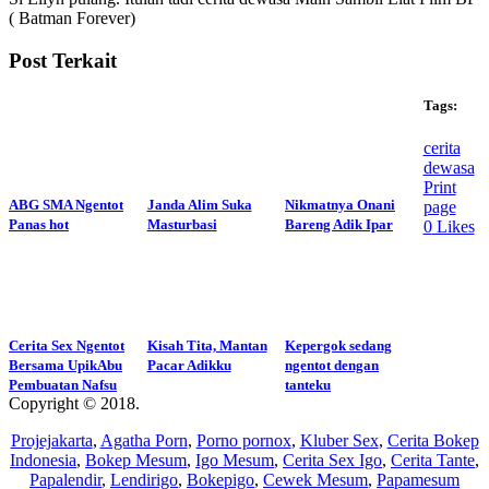
( Batman Forever)
Post Terkait
Tags:
cerita
dewasa
Print
ABG SMA Ngentot
Janda Alim Suka
Nikmatnya Onani
page
Panas hot
Masturbasi
Bareng Adik Ipar
0
Likes
Cerita Sex Ngentot
Kisah Tita, Mantan
Kepergok sedang
Bersama UpikAbu
Pacar Adikku
ngentot dengan
Pembuatan Nafsu
tanteku
Copyright © 2018.
Wisatalendir
Projejakarta
,
Agatha Porn
,
Porno pornox
,
Kluber Sex
,
Cerita Bokep
Indonesia
,
Bokep Mesum
,
Igo Mesum
,
Cerita Sex Igo
,
Cerita Tante
,
Papalendir
,
Lendirigo
,
Bokepigo
,
Cewek Mesum
,
Papamesum