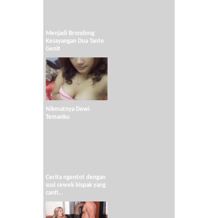
Menjadi Brondong
Kesayangan Dua Tante
Genit
Nikmatnya Dewi
Temanku
Cerita ngentot dengan
susi cewek bispak yang
canti...