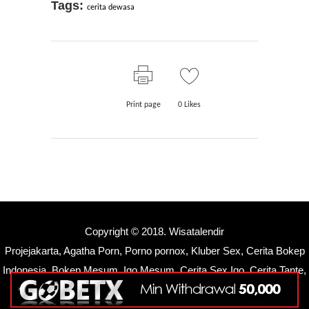
Tags:
cerita dewasa
Print page
0
Likes
Copyright © 2018.
Wisatalendir
Projejakarta
,
Agatha Porn
,
Porno pornox
,
Kluber Sex
,
Cerita Bokep
Indonesia
,
Bokep Mesum
,
Igo Mesum
,
Cerita Sex Igo
,
Cerita Tante
,
Papalendir
,
Lendirigo
,
Bokepigo
,
Cewek Mesum
,
Papamesum