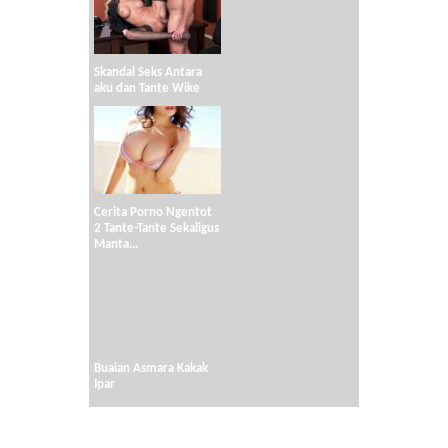
Skandal Seks Antara
aku dan Tante Wike
Cerita Porno Ngentot
2 Tante-Tante Sekaligus
Manta...
Buaian Asmara Kakak
Ipar