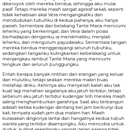
dikeroyok oleh mereka berdua, sehingga aku mulai
pasif. Tetapi mereka masih sangat agresif sekali, seperti
tidak kehabisan akal Vera mengangkatku dan
mendudukan tubuhku di kedua pahanya, aku hanya
pasrah. Sementara dari belakang Tante Maria menciumi
leherku yang berkeringat, dan Vera dalam posisi
berhadapan denganku, ia menikmatiku, menjilati
leherku, dan mengulum payudaraku. Sementara tangan
mereka berdua menggerayangi seluruh tubuhku,
sedangkan tanganku kulingkarkan kebelakang untuk
menjangkau rambut Tante Maria yang menciumi
tengkuk dan seluruh punggungku.
Entah berapa banyak rintihan dan erangan yang keluar
dari mulutku, tetapi seakan mereka makin buas
melahap diriku. Akhirnya aku menyerah kalah aku tak
kuat lagi menahan segalanya aku jatuh tertidur, tetapi
sebelum aku jatuh tertidur kudengar lirih mereka masih
saling menghamburkan gairahnya. Saat aku terbangun
adalah ketika kudengar dentang bel jam berbunyi dua
kali, ternyata sudah jam dua malam hari. Masih
kurasakan dinginnya lantai dan hangatnya kedua tubuh
wanita yang tertidur disampingku. Aku mencoba untuk
duduk, kulihat sekelilingku sangat gelap karena tidak