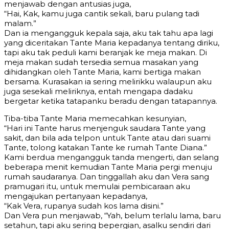
menjawab dengan antusias juga,
“Hai, Kak, kamu juga cantik sekali, baru pulang tadi
malam.”
Dan ia mengangguk kepala saja, aku tak tahu apa lagi
yang diceritakan Tante Maria kepadanya tentang diriku,
tapi aku tak peduli kami beranjak ke meja makan. Di
meja makan sudah tersedia semua masakan yang
dihidangkan oleh Tante Maria, kami bertiga makan
bersama. Kurasakan ia sering melirikku walaupun aku
juga sesekali meliriknya, entah mengapa dadaku
bergetar ketika tatapanku beradu dengan tatapannya.
Tiba-tiba Tante Maria memecahkan kesunyian,
“Hari ini Tante harus menjenguk saudara Tante yang
sakit, dan bila ada telpon untuk Tante atau dari suami
Tante, tolong katakan Tante ke rumah Tante Diana.”
Kami berdua mengangguk tanda mengerti, dan selang
beberapa menit kemudian Tante Maria pergi menuju
rumah saudaranya. Dan tinggallah aku dan Vera sang
pramugari itu, untuk memulai pembicaraan aku
mengajukan pertanyaan kepadanya,
“Kak Vera, rupanya sudah kos lama disini.”
Dan Vera pun menjawab, “Yah, belum terlalu lama, baru
setahun, tapi aku sering bepergian, asalku sendiri dari