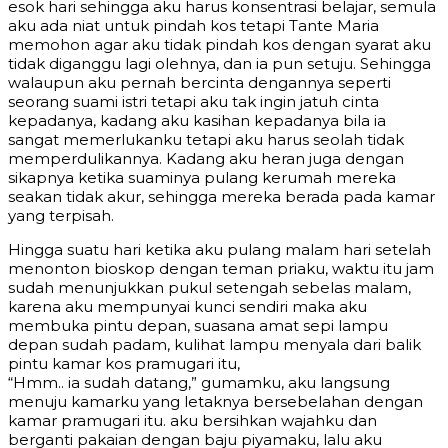
esok hari sehingga aku harus konsentrasi belajar, semula
aku ada niat untuk pindah kos tetapi Tante Maria
memohon agar aku tidak pindah kos dengan syarat aku
tidak diganggu lagi olehnya, dan ia pun setuju. Sehingga
walaupun aku pernah bercinta dengannya seperti
seorang suami istri tetapi aku tak ingin jatuh cinta
kepadanya, kadang aku kasihan kepadanya bila ia
sangat memerlukanku tetapi aku harus seolah tidak
memperdulikannya. Kadang aku heran juga dengan
sikapnya ketika suaminya pulang kerumah mereka
seakan tidak akur, sehingga mereka berada pada kamar
yang terpisah.
Hingga suatu hari ketika aku pulang malam hari setelah
menonton bioskop dengan teman priaku, waktu itu jam
sudah menunjukkan pukul setengah sebelas malam,
karena aku mempunyai kunci sendiri maka aku
membuka pintu depan, suasana amat sepi lampu
depan sudah padam, kulihat lampu menyala dari balik
pintu kamar kos pramugari itu,
“Hmm.. ia sudah datang,” gumamku, aku langsung
menuju kamarku yang letaknya bersebelahan dengan
kamar pramugari itu. aku bersihkan wajahku dan
berganti pakaian dengan baju piyamaku, lalu aku