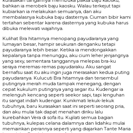
kurasakan tangannya membuka paksa baju kaosku,
bahkan ia merobek baju kaosku. Walau terkejut tapi
kubiarkan ia melakukan semuanya, dan aku
membalasnya kubuka baju dasternya. Ciuman bibir kami
tertahan sebentar karena dasternya yang kubuka harus
dibuka melewati wajahnya.
Kulihat Bra hitamnya menopang payudaranya yang
lumayan besar, hampir seukuran denganku tetapi
payudaranya lebih besar. Ketika ia mendongakkan
kepalanya tanpa menunggu, aku cium leher jenjangnya
yang sexy, sementara tanggannya melepas bra-ku
seraya meremas-remas payudaraku. Aku sangat
bernafsu saat itu aku ingin juga merasakan kedua puting
payudaranya. Kulucuti Bra hitamnya dan tersembul
putingnya merah muda tampak menegang, dengan
cepat kukulum putingnya yang segar itu. Kudengar ia
melenguh kencang seperti seekor sapi, tapi lenguhan
itu sangat indah kudengar. Kunikmati lekuk-lekuk
tubuhnya, baru kurasakan saat ini seperti seorang pria,
dan aku mulai tak dapat menahan diriku lalu
kurebahkan Vera di sofa itu. Kujilati semua bagian
tubuhnya, kulepas celana dalamnya dan lidahku mulai
memainkan perannya seperti yang diajarkan Tante Maria