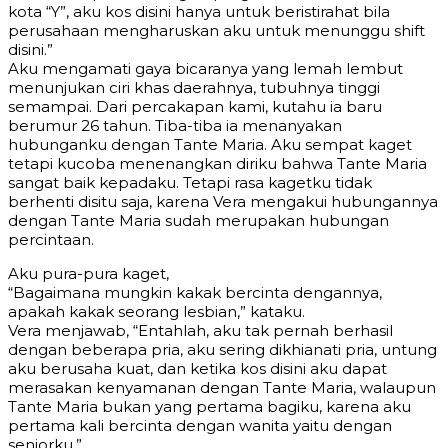
kota “Y”, aku kos disini hanya untuk beristirahat bila
perusahaan mengharuskan aku untuk menunggu shift
disini.”
Aku mengamati gaya bicaranya yang lemah lembut
menunjukan ciri khas daerahnya, tubuhnya tinggi
semampai. Dari percakapan kami, kutahu ia baru
berumur 26 tahun. Tiba-tiba ia menanyakan
hubunganku dengan Tante Maria. Aku sempat kaget
tetapi kucoba menenangkan diriku bahwa Tante Maria
sangat baik kepadaku. Tetapi rasa kagetku tidak
berhenti disitu saja, karena Vera mengakui hubungannya
dengan Tante Maria sudah merupakan hubungan
percintaan.
Aku pura-pura kaget,
“Bagaimana mungkin kakak bercinta dengannya,
apakah kakak seorang lesbian,” kataku.
Vera menjawab, “Entahlah, aku tak pernah berhasil
dengan beberapa pria, aku sering dikhianati pria, untung
aku berusaha kuat, dan ketika kos disini aku dapat
merasakan kenyamanan dengan Tante Maria, walaupun
Tante Maria bukan yang pertama bagiku, karena aku
pertama kali bercinta dengan wanita yaitu dengan
seniorku.”