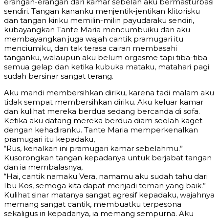
erangan-erangan dari kamar sebelah aku bermasturbasi
sendiri. Tangan kananku menjentik-jentikan klitorisku
dan tangan kiriku memilin-milin payudaraku sendiri,
kubayangkan Tante Maria mencumbuiku dan aku
membayangkan juga wajah cantik pramugari itu
menciumiku, dan tak terasa cairan membasahi
tanganku, walaupun aku belum orgasme tapi tiba-tiba
semua gelap dan ketika kubuka mataku, matahari pagi
sudah bersinar sangat terang.
Aku mandi membersihkan diriku, karena tadi malam aku
tidak sempat membersihkan diriku. Aku keluar kamar
dan kulihat mereka berdua sedang bercanda di sofa.
Ketika aku datang mereka berdua diam seolah kaget
dengan kehadiranku. Tante Maria memperkenalkan
pramugari itu kepadaku,
“Rus, kenalkan ini pramugari kamar sebelahmu.”
Kusorongkan tangan kepadanya untuk berjabat tangan
dan ia membalasnya,
“Hai, cantik namaku Vera, namamu aku sudah tahu dari
Ibu Kos, semoga kita dapat menjadi teman yang baik.”
Kulihat sinar matanya sangat agresif kepadaku, wajahnya
memang sangat cantik, membuatku terpesona
sekaligus iri kepadanya, ia memang sempurna. Aku