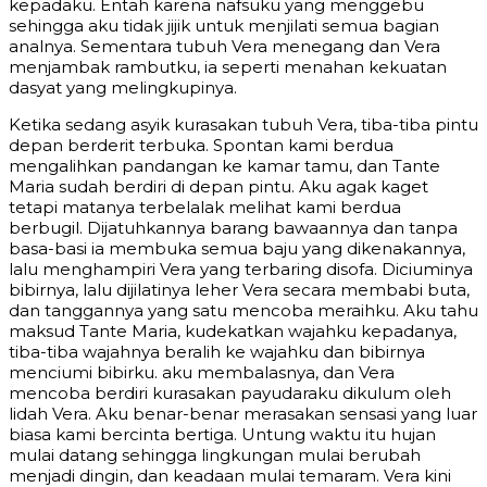
kepadaku. Entah karena nafsuku yang menggebu
sehingga aku tidak jijik untuk menjilati semua bagian
analnya. Sementara tubuh Vera menegang dan Vera
menjambak rambutku, ia seperti menahan kekuatan
dasyat yang melingkupinya.
Ketika sedang asyik kurasakan tubuh Vera, tiba-tiba pintu
depan berderit terbuka. Spontan kami berdua
mengalihkan pandangan ke kamar tamu, dan Tante
Maria sudah berdiri di depan pintu. Aku agak kaget
tetapi matanya terbelalak melihat kami berdua
berbugil. Dijatuhkannya barang bawaannya dan tanpa
basa-basi ia membuka semua baju yang dikenakannya,
lalu menghampiri Vera yang terbaring disofa. Diciuminya
bibirnya, lalu dijilatinya leher Vera secara membabi buta,
dan tanggannya yang satu mencoba meraihku. Aku tahu
maksud Tante Maria, kudekatkan wajahku kepadanya,
tiba-tiba wajahnya beralih ke wajahku dan bibirnya
menciumi bibirku. aku membalasnya, dan Vera
mencoba berdiri kurasakan payudaraku dikulum oleh
lidah Vera. Aku benar-benar merasakan sensasi yang luar
biasa kami bercinta bertiga. Untung waktu itu hujan
mulai datang sehingga lingkungan mulai berubah
menjadi dingin, dan keadaan mulai temaram. Vera kini