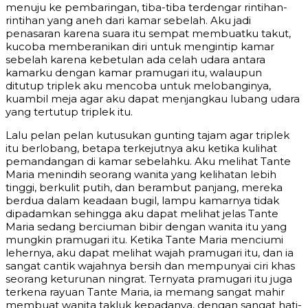
menuju ke pembaringan, tiba-tiba terdengar rintihan-
rintihan yang aneh dari kamar sebelah. Aku jadi
penasaran karena suara itu sempat membuatku takut,
kucoba memberanikan diri untuk mengintip kamar
sebelah karena kebetulan ada celah udara antara
kamarku dengan kamar pramugari itu, walaupun
ditutup triplek aku mencoba untuk melobanginya,
kuambil meja agar aku dapat menjangkau lubang udara
yang tertutup triplek itu.
Lalu pelan pelan kutusukan gunting tajam agar triplek
itu berlobang, betapa terkejutnya aku ketika kulihat
pemandangan di kamar sebelahku. Aku melihat Tante
Maria menindih seorang wanita yang kelihatan lebih
tinggi, berkulit putih, dan berambut panjang, mereka
berdua dalam keadaan bugil, lampu kamarnya tidak
dipadamkan sehingga aku dapat melihat jelas Tante
Maria sedang berciuman bibir dengan wanita itu yang
mungkin pramugari itu. Ketika Tante Maria menciumi
lehernya, aku dapat melihat wajah pramugari itu, dan ia
sangat cantik wajahnya bersih dan mempunyai ciri khas
seorang keturunan ningrat. Ternyata pramugari itu juga
terkena rayuan Tante Maria, ia memang sangat mahir
membuat wanita takluk kepadanya, dengan sangat hati-