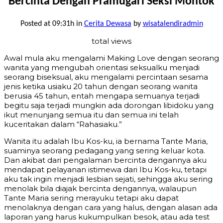
Bercinta Dengan Pramugari Seksi Montok
Posted at 09:31h
in
Cerita Dewasa
by
wisatalendiradmin
total views
Awal mula aku mengalami Making Love dengan seorang
wanita yang mengubah orientasi seksualku menjadi
seorang biseksual, aku mengalami percintaan sesama
jenis ketika usiaku 20 tahun dengan seorang wanita
berusia 45 tahun, entah mengapa semuanya terjadi
begitu saja terjadi mungkin ada dorongan libidoku yang
ikut menunjang semua itu dan semua ini telah
kuceritakan dalam “Rahasiaku.”
Wanita itu adalah Ibu Kos-ku, ia bernama Tante Maria,
suaminya seorang pedagang yang sering keluar kota.
Dan akibat dari pengalaman bercinta dengannya aku
mendapat pelayanan istimewa dari Ibu Kos-ku, tetapi
aku tak ingin menjadi lesbian sejati, sehingga aku sering
menolak bila diajak bercinta dengannya, walaupun
Tante Maria sering merayuku tetapi aku dapat
menolaknya dengan cara yang halus, dengan alasan ada
laporan yang harus kukumpulkan besok, atau ada test