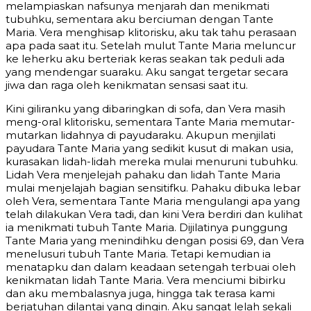
melampiaskan nafsunya menjarah dan menikmati
tubuhku, sementara aku berciuman dengan Tante
Maria. Vera menghisap klitorisku, aku tak tahu perasaan
apa pada saat itu. Setelah mulut Tante Maria meluncur
ke leherku aku berteriak keras seakan tak peduli ada
yang mendengar suaraku. Aku sangat tergetar secara
jiwa dan raga oleh kenikmatan sensasi saat itu.
Kini giliranku yang dibaringkan di sofa, dan Vera masih
meng-oral klitorisku, sementara Tante Maria memutar-
mutarkan lidahnya di payudaraku. Akupun menjilati
payudara Tante Maria yang sedikit kusut di makan usia,
kurasakan lidah-lidah mereka mulai menuruni tubuhku.
Lidah Vera menjelejah pahaku dan lidah Tante Maria
mulai menjelajah bagian sensitifku. Pahaku dibuka lebar
oleh Vera, sementara Tante Maria mengulangi apa yang
telah dilakukan Vera tadi, dan kini Vera berdiri dan kulihat
ia menikmati tubuh Tante Maria. Dijilatinya punggung
Tante Maria yang menindihku dengan posisi 69, dan Vera
menelusuri tubuh Tante Maria. Tetapi kemudian ia
menatapku dan dalam keadaan setengah terbuai oleh
kenikmatan lidah Tante Maria. Vera menciumi bibirku
dan aku membalasnya juga, hingga tak terasa kami
berjatuhan dilantai yang dingin. Aku sangat lelah sekali