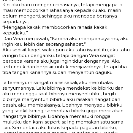
Kini aku baru mengerti rahasianya, tetapi mengapa ia
mau membocorkan rahasianya kepadaku aku masih
belum mengerti, sehingga aku mencoba bertanya
kepadanya,
“Mengapa kakak membocorkan rahasia kakak
kepadaku.”
Dan Vera menjawab, “Karena aku mempercayaimu, aku
ingin kau lebih dari seorang sahabat.”
Aku sedikit kaget walaupun aku tahu isyarat itu, aku tahu
ia ingin tidur denganku, tetapi dengan Vera sangat
berbeda karena aku juga ingin tidur dengannya. Aku
tertunduk dan berpikir untuk menjawabnya, tetapi tiba-
tiba tangan kanannya sudah menyentuh daguku.
Ia tersenyum sangat manis sekali, aku membalas
senyumannya. Lalu bibirnya mendekat ke bibirku dan
aku menunggu saat bibirnya menyentuhku, begitu
bibirnya menyentuh bibirku aku rasakan hangat dan
basah, aku membalasnya. Lidahnya menyapu bibirku
yang sedkit kering, sementara bibirku juga merasakan
hangatnya bibirnya. Lidahnya memasuki rongga
mulutku dan kami seperti saling memakan satu sama
lain. Sementara aku fokus kepada pagutan bibirku,