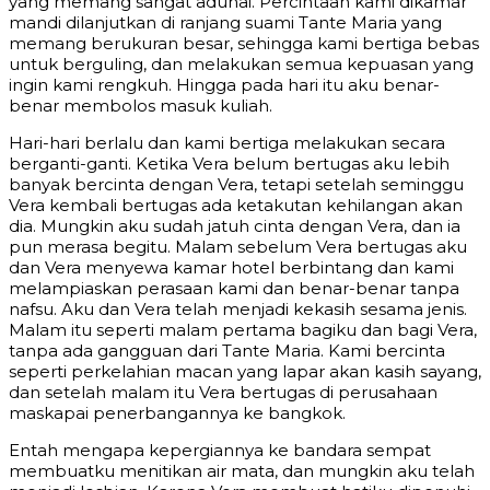
yang memang sangat aduhai. Percintaan kami dikamar
mandi dilanjutkan di ranjang suami Tante Maria yang
memang berukuran besar, sehingga kami bertiga bebas
untuk berguling, dan melakukan semua kepuasan yang
ingin kami rengkuh. Hingga pada hari itu aku benar-
benar membolos masuk kuliah.
Hari-hari berlalu dan kami bertiga melakukan secara
berganti-ganti. Ketika Vera belum bertugas aku lebih
banyak bercinta dengan Vera, tetapi setelah seminggu
Vera kembali bertugas ada ketakutan kehilangan akan
dia. Mungkin aku sudah jatuh cinta dengan Vera, dan ia
pun merasa begitu. Malam sebelum Vera bertugas aku
dan Vera menyewa kamar hotel berbintang dan kami
melampiaskan perasaan kami dan benar-benar tanpa
nafsu. Aku dan Vera telah menjadi kekasih sesama jenis.
Malam itu seperti malam pertama bagiku dan bagi Vera,
tanpa ada gangguan dari Tante Maria. Kami bercinta
seperti perkelahian macan yang lapar akan kasih sayang,
dan setelah malam itu Vera bertugas di perusahaan
maskapai penerbangannya ke bangkok.
Entah mengapa kepergiannya ke bandara sempat
membuatku menitikan air mata, dan mungkin aku telah