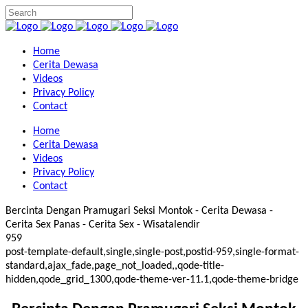
Home
Cerita Dewasa
Videos
Privacy Policy
Contact
Home
Cerita Dewasa
Videos
Privacy Policy
Contact
Bercinta Dengan Pramugari Seksi Montok - Cerita Dewasa -
Cerita Sex Panas - Cerita Sex - Wisatalendir
959
post-template-default,single,single-post,postid-959,single-format-
standard,ajax_fade,page_not_loaded,,qode-title-
hidden,qode_grid_1300,qode-theme-ver-11.1,qode-theme-bridge