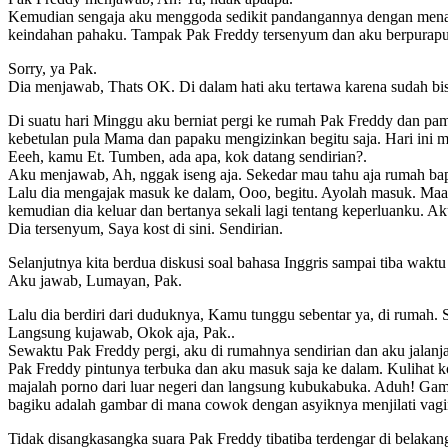
Kemudian sengaja aku menggoda sedikit pandangannya dengan menaikk
keindahan pahaku. Tampak Pak Freddy tersenyum dan aku berpurapu
Sorry, ya Pak.
Dia menjawab, Thats OK. Di dalam hati aku tertawa karena sudah b
Di suatu hari Minggu aku berniat pergi ke rumah Pak Freddy dan p
kebetulan pula Mama dan papaku mengizinkan begitu saja. Hari ini me
Eeeh, kamu Et. Tumben, ada apa, kok datang sendirian?.
Aku menjawab, Ah, nggak iseng aja. Sekedar mau tahu aja rumah ba
Lalu dia mengajak masuk ke dalam, Ooo, begitu. Ayolah masuk. Ma
kemudian dia keluar dan bertanya sekali lagi tentang keperluanku. 
Dia tersenyum, Saya kost di sini. Sendirian.
Selanjutnya kita berdua diskusi soal bahasa Inggris sampai tiba wakt
Aku jawab, Lumayan, Pak.
Lalu dia berdiri dari duduknya, Kamu tunggu sebentar ya, di rumah.
Langsung kujawab, Okok aja, Pak..
Sewaktu Pak Freddy pergi, aku di rumahnya sendirian dan aku jalanj
Pak Freddy pintunya terbuka dan aku masuk saja ke dalam. Kulihat kol
majalah porno dari luar negeri dan langsung kubukabuka. Aduh! Ga
bagiku adalah gambar di mana cowok dengan asyiknya menjilati vag
Tidak disangkasangka suara Pak Freddy tibatiba terdengar di belakang