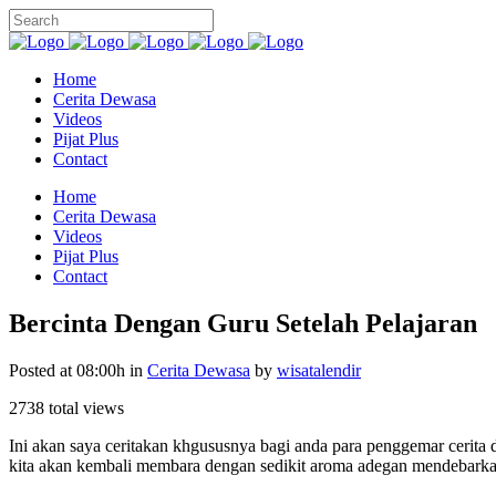
Home
Cerita Dewasa
Videos
Pijat Plus
Contact
Home
Cerita Dewasa
Videos
Pijat Plus
Contact
Bercinta Dengan Guru Setelah Pelajaran
Posted at 08:00h
in
Cerita Dewasa
by
wisatalendir
2738 total views
Ini akan saya ceritakan khgususnya bagi anda para penggemar cerita
kita akan kembali membara dengan sedikit aroma adegan mendebarkan d