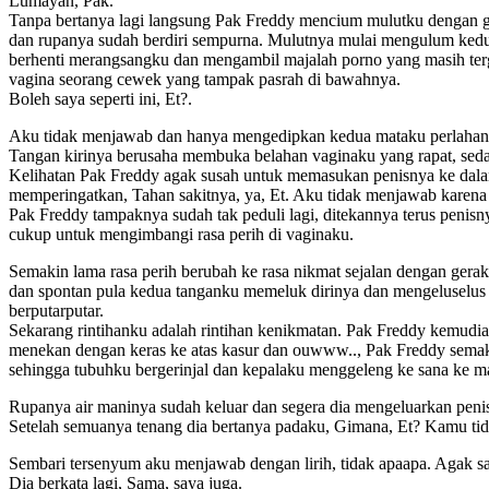
Lumayan, Pak.
Tanpa bertanya lagi langsung Pak Freddy mencium mulutku dengan gan
dan rupanya sudah berdiri sempurna. Mulutnya mulai mengulum kedua 
berhenti merangsangku dan mengambil majalah porno yang masih ter
vagina seorang cewek yang tampak pasrah di bawahnya.
Boleh saya seperti ini, Et?.
Aku tidak menjawab dan hanya mengedipkan kedua mataku perlahan.
Tangan kirinya berusaha membuka belahan vaginaku yang rapat, s
Kelihatan Pak Freddy agak susah untuk memasukan penisnya ke dalam
memperingatkan, Tahan sakitnya, ya, Et. Aku tidak menjawab karena 
Pak Freddy tampaknya sudah tak peduli lagi, ditekannya terus penis
cukup untuk mengimbangi rasa perih di vaginaku.
Semakin lama rasa perih berubah ke rasa nikmat sejalan dengan ge
dan spontan pula kedua tanganku memeluk dirinya dan mengeluselus 
berputarputar.
Sekarang rintihanku adalah rintihan kenikmatan. Pak Freddy kemud
menekan dengan keras ke atas kasur dan ouwww.., Pak Freddy semak
sehingga tubuhku bergerinjal dan kepalaku menggeleng ke sana ke ma
Rupanya air maninya sudah keluar dan segera dia mengeluarkan peni
Setelah semuanya tenang dia bertanya padaku, Gimana, Et? Kamu tid
Sembari tersenyum aku menjawab dengan lirih, tidak apaapa. Agak sak
Dia berkata lagi, Sama, saya juga.