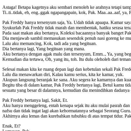
Astaga! Betapa kagetnya aku sembari menoleh ke arahnya tetapi tamp
Ti..ti..tidak, eh, eng..ggak ngapangapain, kok, Pak. Maa..aa..aaf, ya, 
Pak Freddy hanya tersenyum saja, Ya. Udah tidak apaapa. Kamar saya b
Syukurlah Pak Freddy tidak marah dan membentak, hatiku serasa tena
Pada saat makan aku bertanya, Koleksi bacaannya banyak banget Pa
Dia menjawab sambil memasukan sesendok penuh nasi goreng ke mul
Lalu aku memancing, Kok, tadi ada yang begituan.
Dia bertanya lagi, Yang begituan yang mana.
Aku bertanya dengan agak malu dan tersenyum, Emm.., Ya, yang begi
Kemudian dia tertawa, Oh, yang itu, toh. Itu dulu oleholeh dari tema
Selesai makan kita ke ruang depan lagi dan kebetulan sekali Pak Fre
Lalu dia menawarkan diri, Kalau kamu serius, kita ke kamar, yuk.
Akupun langsung beranjak ke sana. Aku segera ke kamarnya dan kuambi
Begitu tiba di dalam kamar, Pak Freddy bertanya lagi, Betul kamu ti
sesuatu yang besar di dalamnya, kemudian dia menindihkan dadanya d
Pak Freddy bertanya lagi, Sakit, Et.
Aku hanya menggeleng, entah kenapa sejak itu aku mulai pasrah dan 
nafsu dan tidak ingat lagi akan kehormatannya sebagai Seorang Guru.
Akhirnya aku lemas dan kurebahkan tubuhku di atas tempat tidur. Pa
Enak, Et?