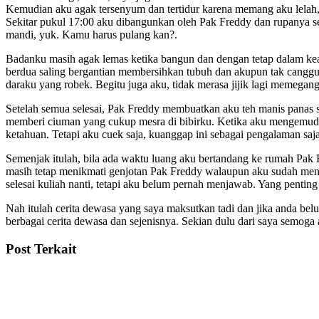
Kemudian aku agak tersenyum dan tertidur karena memang aku lelah, t
Sekitar pukul 17:00 aku dibangunkan oleh Pak Freddy dan rupanya 
mandi, yuk. Kamu harus pulang kan?.
Badanku masih agak lemas ketika bangun dan dengan tetap dalam k
berdua saling bergantian membersihkan tubuh dan akupun tak canggu
daraku yang robek. Begitu juga aku, tidak merasa jijik lagi memega
Setelah semua selesai, Pak Freddy membuatkan aku teh manis panas s
memberi ciuman yang cukup mesra di bibirku. Ketika aku mengemudi
ketahuan. Tetapi aku cuek saja, kuanggap ini sebagai pengalaman saja
Semenjak itulah, bila ada waktu luang aku bertandang ke rumah Pak
masih tetap menikmati genjotan Pak Freddy walaupun aku sudah men
selesai kuliah nanti, tetapi aku belum pernah menjawab. Yang pentin
Nah itulah cerita dewasa yang saya maksutkan tadi dan jika anda bel
berbagai cerita dewasa dan sejenisnya. Sekian dulu dari saya semog
Post Terkait