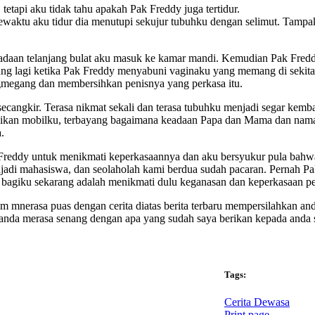
etapi aku tidak tahu apakah Pak Freddy juga tertidur.
sewaktu aku tidur dia menutupi sekujur tubuhku dengan selimut. Tamp
eadaan telanjang bulat aku masuk ke kamar mandi. Kemudian Pak Fre
ng lagi ketika Pak Freddy menyabuni vaginaku yang memang di sekitar
ngmegang dan membersihkan penisnya yang perkasa itu.
ecangkir. Terasa nikmat sekali dan terasa tubuhku menjadi segar kemba
kan mobilku, terbayang bagaimana keadaan Papa dan Mama dan nama ba
.
 Freddy untuk menikmati keperkasaannya dan aku bersyukur pula bahwa
jadi mahasiswa, dan seolaholah kami berdua sudah pacaran. Pernah 
g bagiku sekarang adalah menikmati dulu keganasan dan keperkasaan pen
um mnerasa puas dengan cerita diatas berita terbaru mempersilahkan an
a anda merasa senang dengan apa yang sudah saya berikan kepada anda
Tags:
Cerita Dewasa
Print page