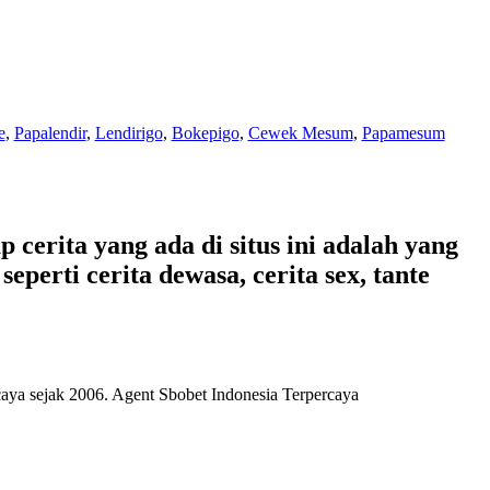
e
,
Papalendir
,
Lendirigo
,
Bokepigo
,
Cewek Mesum
,
Papamesum
 cerita yang ada di situs ini adalah yang
eperti cerita dewasa, cerita sex, tante
caya
sejak 2006. Agent Sbobet Indonesia Terpercaya