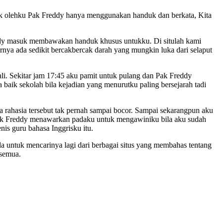
ak olehku Pak Freddy hanya menggunakan handuk dan berkata, Kita
ddy masuk membawakan handuk khusus untukku. Di situlah kami
nya ada sedikit bercakbercak darah yang mungkin luka dari selaput
li. Sekitar jam 17:45 aku pamit untuk pulang dan Pak Freddy
ik sekolah bila kejadian yang menurutku paling bersejarah tadi
 rahasia tersebut tak pernah sampai bocor. Sampai sekarangpun aku
Pak Freddy menawarkan padaku untuk mengawiniku bila aku sudah
is guru bahasa Inggrisku itu.
da untuk mencarinya lagi dari berbagai situs yang membahas tentang
 semua.