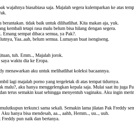
ak wajahnya biasabiasa saja. Majalah segera kulemparkan ke atas temp
Pak.
erantakan. tidak baik untuk dilihatlihat. Kita makan aja, yuk.
ng kembali tetapi rasa malu belum bisa hilang dengan segera.
k. Emang sempat dibaca semua, ya Pak?.
utnya, Yaa..aah, belum semua. Lumayan buat isengiseng.
tuan, tuh. Emm.., Majalah jorok.
n saya waktu dia ke Eropa.
ddy menawarkan aku untuk melihatlihat koleksi bacaannya.
l lagi majalah porno yang tergeletak di atas tempat tidurnya.
dak malu?, aku hanya menggelengkan kepala saja. Mulai saat itu juga P
an terus semakin kuat sehingga menyentuh vaginaku. Aku ingin merint
mulutkupun terkunci sama sekali. Semakin lama jilatan Pak Freddy sem
 Aku hanya bisa mendesah, aa.., aahh, Hemm.., uu.., uuh.
k Freddy pun naik dan bertanya.