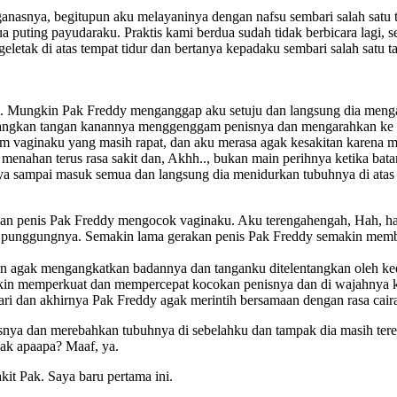
asnya, begitupun aku melayaninya dengan nafsu sembari salah satu ta
puting payudaraku. Praktis kami berdua sudah tidak berbicara lagi, s
geletak di atas tempat tidur dan bertanya kepadaku sembari salah s
 Mungkin Pak Freddy menganggap aku setuju dan langsung dia menga
edangkan tangan kanannya menggenggam penisnya dan mengarahkan ke 
 vaginaku yang masih rapat, dan aku merasa agak kesakitan karena mu
menahan terus rasa sakit dan, Akhh.., bukan main perihnya ketika bat
nya sampai masuk semua dan langsung dia menidurkan tubuhnya di atas 
rakan penis Pak Freddy mengocok vaginaku. Aku terengahengah, Hah, h
punggungnya. Semakin lama gerakan penis Pak Freddy semakin memberi
ian agak mengangkatkan badannya dan tanganku ditelentangkan oleh k
in memperkuat dan mempercepat kocokan penisnya dan di wajahnya kul
ri dan akhirnya Pak Freddy agak merintih bersamaan dengan rasa cair
snya dan merebahkan tubuhnya di sebelahku dan tampak dia masih ter
ak apaapa? Maaf, ya.
it Pak. Saya baru pertama ini.