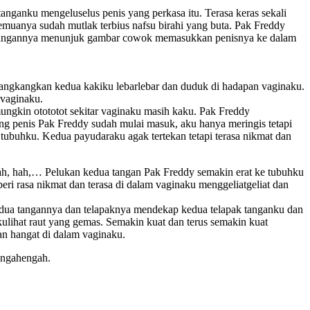
nganku mengeluselus penis yang perkasa itu. Terasa keras sekali
emuanya sudah mutlak terbius nafsu birahi yang buta. Pak Freddy
atu tangannya menunjuk gambar cowok memasukkan penisnya ke dalam
ngkangkan kedua kakiku lebarlebar dan duduk di hadapan vaginaku.
vaginaku.
ngkin otototot sekitar vaginaku masih kaku. Pak Freddy
ang penis Pak Freddy sudah mulai masuk, aku hanya meringis tetapi
tubuhku. Kedua payudaraku agak tertekan tetapi terasa nikmat dan
ah, hah,… Pelukan kedua tangan Pak Freddy semakin erat ke tubuhku
 rasa nikmat dan terasa di dalam vaginaku menggeliatgeliat dan
edua tangannya dan telapaknya mendekap kedua telapak tanganku dan
ihat raut yang gemas. Semakin kuat dan terus semakin kuat
an hangat di dalam vaginaku.
engahengah.