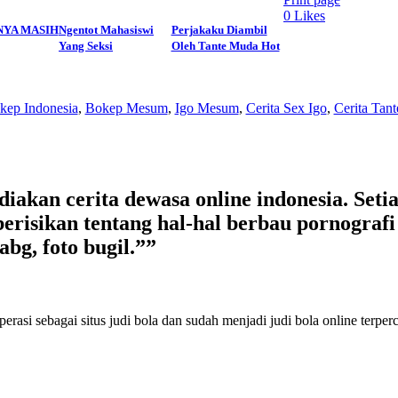
0
Likes
YA MASIH
Ngentot Mahasiswi
Perjakaku Diambil
Yang Seksi
Oleh Tante Muda Hot
kep Indonesia
,
Bokep Mesum
,
Igo Mesum
,
Cerita Sex Igo
,
Cerita Tant
kan cerita dewasa online indonesia. Setiap
erisikan tentang hal-hal berbau pornografi s
abg, foto bugil.””
perasi sebagai
situs judi bola
dan sudah menjadi
judi bola online terper