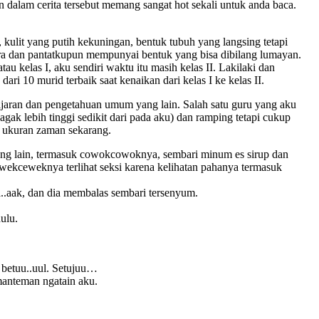
 dalam cerita tersebut memang sangat hot sekali untuk anda baca.
kulit yang putih kekuningan, bentuk tubuh yang langsing tetapi
udara dan pantatkupun mempunyai bentuk yang bisa dibilang lumayan.
 kelas I, aku sendiri waktu itu masih kelas II. Lakilaki dan
 10 murid terbaik saat kenaikan dari kelas I ke kelas II.
lajaran dan pengetahuan umum yang lain. Salah satu guru yang aku
ak lebih tinggi sedikit dari pada aku) dan ramping tetapi cukup
k ukuran zaman sekarang.
u yang lain, termasuk cowokcowoknya, sembari minum es sirup dan
ekceweknya terlihat seksi karena kelihatan pahanya termasuk
a..aak, dan dia membalas sembari tersenyum.
ulu.
, betuu..uul. Setujuu…
anteman ngatain aku.