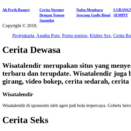
Ah Perih Banget
Cerita Ngentot
Nafsu Membara
LUBANGN
Dengan Teman
Seorang Gadis Binal
SEMPIT
Suamiku
Copyright © 2018.
Wisatalendir
Projejakarta
,
Agatha Porn
,
Porno pornox
,
Kluber Sex
,
Cerita Bo
Cerita Dewasa
Wisatalendir merupakan situs yang menyedia
terbaru dan terupdate. Wisatalendir juga b
girang, video bokep, cerita sedarah, cerita 
Wisatalendir
Wisatalendir di sponsorin oleh
agen judi bola terpercaya
. Gobetx bero
Cerita Seks