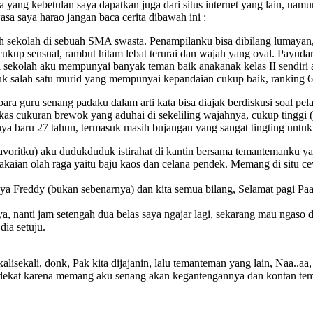
ang kebetulan saya dapatkan juga dari situs internet yang lain, namun
a saya harao jangan baca cerita dibawah ini :
h sekolah di sebuah SMA swasta. Penampilanku bisa dibilang lumayan, 
ng cukup sensual, rambut hitam lebat terurai dan wajah yang oval. Pay
ekolah aku mempunyai banyak teman baik anakanak kelas II sendiri atau
alah satu murid yang mempunyai kepandaian cukup baik, ranking 6 dari
ara guru senang padaku dalam arti kata bisa diajak berdiskusi soal pe
as cukuran brewok yang aduhai di sekeliling wajahnya, cukup tinggi (ag
a baru 27 tahun, termasuk masih bujangan yang sangat tingting untu
an favoritku) aku dudukduduk istirahat di kantin bersama temantemank
an olah raga yaitu baju kaos dan celana pendek. Memang di situ cew
nya Freddy (bukan sebenarnya) dan kita semua bilang, Selamat pagi Pa
ya, nanti jam setengah dua belas saya ngajar lagi, sekarang mau ngaso d
dia setuju.
lisekali, donk, Pak kita dijajanin, lalu temanteman yang lain, Naa..aa
dekat karena memang aku senang akan kegantengannya dan kontan tem