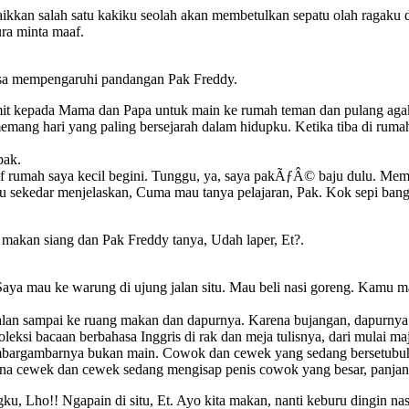
an salah satu kakiku seolah akan membetulkan sepatu olah ragaku da
ra minta maaf.
isa mempengaruhi pandangan Pak Freddy.
amit kepada Mama dan Papa untuk main ke rumah teman dan pulang ag
mang hari yang paling bersejarah dalam hidupku. Ketika tiba di rumah
pak.
af rumah saya kecil begini. Tunggu, ya, saya pakÃƒÂ© baju dulu. M
Aku sekedar menjelaskan, Cuma mau tanya pelajaran, Pak. Kok sepi ban
u makan siang dan Pak Freddy tanya, Udah laper, Et?.
 Saya mau ke warung di ujung jalan situ. Mau beli nasi goreng. Kamu m
alan sampai ke ruang makan dan dapurnya. Karena bujangan, dapurnya ha
eksi bacaan berbahasa Inggris di rak dan meja tulisnya, dari mulai ma
mbargambarnya bukan main. Cowok dan cewek yang sedang bersetubuh 
ina cewek dan cewek sedang mengisap penis cowok yang besar, panjan
ku, Lho!! Ngapain di situ, Et. Ayo kita makan, nanti keburu dingin nas