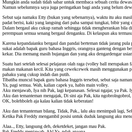
Mungkin anda sudah tidah sabar untuk membaca sebuah cerita dewasa y
Namun sebelumnya saya juga peringatkan bagi anda yang belum dewas
Sebut saja namaku Etty (bukan yang sebenarnya), waktu itu aku masi
padat berisi, kaki yang langsing dari paha sampai tungkai, bibir ya
Dalam bergaul aku cukup ramah sehingga tidak mengherankan bila di s
perempuan semua senang bergaul denganku. Di kelaspun aku termasuk s
Karena kepandaianku bergaul dan pandai berteman tidak jarang pula p
sukai adalah bapak guru bahasa Inggris, orangnya ganteng dengan bek
kekar. Dia memang masih bujangan dan yang aku dengardengar usiany
Suatu hari setelah selesai pelajaran olah raga (volley ball merupak
makan makanan kecil. Kita yang cewekcewek masih menggunakan pakai
pahaku yang cukup indah dan putih.
Tibatiba muncul bapak guru bahasa Inggris tersebut, sebut saja nama
Ya, pagi semua. Wah, kalian capek ya, habis main volley.
Aku menjawab, Iya nih Pak, lagi kepanasan. Selesai ngajar, ya Pak. I
Aku dan temanteman mengajak, Di sini aja Pak, kita ngobrolngobrol, 
OK, bolehboleh aja kalau kalian tidak keberatan!
Aku dan temanteman bilang, Tidak, Pak., lalu aku menimpali lagi, Seka
Ketika Pak Freddy mengambil posisi untuk duduk langsung aku men
Alaa.., Etty, langsung deh, deketdeket, jangan mau Pak.
Pak Freddy menjawab, Ah! Ya, ndak apaapa.