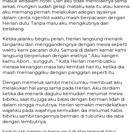
masuk kedalam hotel. Dan aku tidak menolaknya sama
sekali, mungkin sudah gelap mataku kala itu atau karena
aku memang pernah melakukan adegan layaknya
dalam cerita ngentot waktu masih berpacaran dengan
Herlan dulu. Tanpa malu aku mengikutinya dari
belakang.
Ketika jalanku begitu pelan, Herlan langsung menarik
tanganku dan menggandengnya dengan mesra seperti
waktu kami pacaran dulu. Sampai di dalam kamar kami
langsung berpelukan dengan eratnya ” Aku kangen
kamu Abon… sungguh.. ” Kata Herlan membuatku
merasa kenangan masa lalu kembali hari itu, ketika dia
masih memanggilku dengan panggilan seperti itu.
Dengan memeluk sambil menciumku membuat aku
melakukan hal yang sama pada Herlan. Aku terdiam
ketika dia menarik daguku kemudian melumat mesra
bibirku, saat itu juga aku balas dengan bermain lidah di
dalam rongga mulutnya. Herlan semakin mendekatkan
wajahku pada wajahnya kemudian dia melumat habis
bibirku sambil tangannya bermain di tubuhku dia raba
dengan lembutnya.
Saat itulah kamipun bergumul di atas tempat tidur