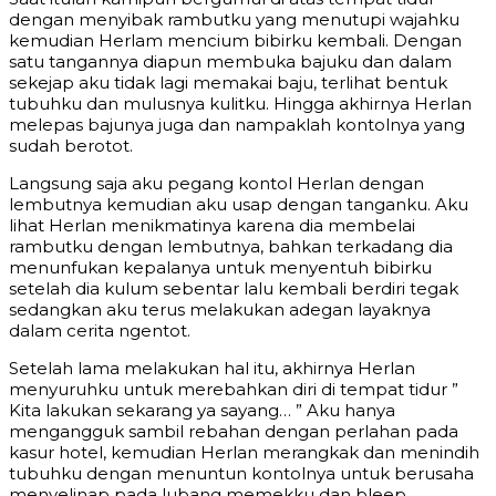
dengan menyibak rambutku yang menutupi wajahku
kemudian Herlam mencium bibirku kembali. Dengan
satu tangannya diapun membuka bajuku dan dalam
sekejap aku tidak lagi memakai baju, terlihat bentuk
tubuhku dan mulusnya kulitku. Hingga akhirnya Herlan
melepas bajunya juga dan nampaklah kontolnya yang
sudah berotot.
Langsung saja aku pegang kontol Herlan dengan
lembutnya kemudian aku usap dengan tanganku. Aku
lihat Herlan menikmatinya karena dia membelai
rambutku dengan lembutnya, bahkan terkadang dia
menunfukan kepalanya untuk menyentuh bibirku
setelah dia kulum sebentar lalu kembali berdiri tegak
sedangkan aku terus melakukan adegan layaknya
dalam cerita ngentot.
Setelah lama melakukan hal itu, akhirnya Herlan
menyuruhku untuk merebahkan diri di tempat tidur ”
Kita lakukan sekarang ya sayang… ” Aku hanya
mengangguk sambil rebahan dengan perlahan pada
kasur hotel, kemudian Herlan merangkak dan menindih
tubuhku dengan menuntun kontolnya untuk berusaha
menyelinap pada lubang memekku dan bleep