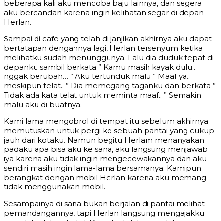
beberapa kali aku mencoba baju lainnya, dan segera
aku berdandan karena ingin kelihatan segar di depan
Herlan.
Sampai di cafe yang telah di janjikan akhirnya aku dapat
bertatapan dengannya lagi, Herlan tersenyum ketika
melihatku sudah menunggunya. Lalu dia duduk tepat di
depanku sambil berkata ” Kamu masih kayak dulu..
nggak berubah… ” Aku tertunduk malu ” Maaf ya..
meskipun telat.. ” Dia memegang taganku dan berkata ”
Tidak ada kata telat untuk meminta maaf.. ” Semakin
malu aku di buatnya.
Kami lama mengobrol di tempat itu sebelum akhirnya
memutuskan untuk pergi ke sebuah pantai yang cukup
jauh dari kotaku. Namun begitu Herlam menanyakan
padaku apa bisa aku ke sana, aku langsung menjawab
iya karena aku tidak ingin mengecewakannya dan aku
sendiri masih ingin lama-lama bersamanya. Kamipun
berangkat dengan mobil Herlan karena aku memang
tidak menggunakan mobil.
Sesampainya di sana bukan berjalan di pantai melihat
pemandangannya, tapi Herlan langsung mengajakku