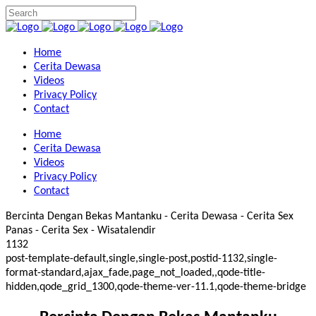
Home
Cerita Dewasa
Videos
Privacy Policy
Contact
Home
Cerita Dewasa
Videos
Privacy Policy
Contact
Bercinta Dengan Bekas Mantanku - Cerita Dewasa - Cerita Sex
Panas - Cerita Sex - Wisatalendir
1132
post-template-default,single,single-post,postid-1132,single-
format-standard,ajax_fade,page_not_loaded,,qode-title-
hidden,qode_grid_1300,qode-theme-ver-11.1,qode-theme-bridge