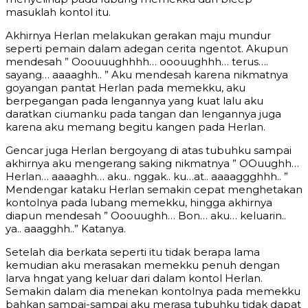
masuklah kontol itu.
Akhirnya Herlan melakukan gerakan maju mundur
seperti pemain dalam adegan cerita ngentot. Akupun
mendesah ” Ooouuughhhh… ooouughhh… terus….
sayang… aaaaghh.. ” Aku mendesah karena nikmatnya
goyangan pantat Herlan pada memekku, aku
berpegangan pada lengannya yang kuat lalu aku
daratkan ciumanku pada tangan dan lengannya juga
karena aku memang begitu kangen pada Herlan.
Gencar juga Herlan bergoyang di atas tubuhku sampai
akhirnya aku mengerang saking nikmatnya ” OOuughh…
Herlan… aaaaghh… aku.. nggak.. ku…at.. aaaaggghhh.. ”
Mendengar kataku Herlan semakin cepat menghetakan
kontolnya pada lubang memekku, hingga akhirnya
diapun mendesah ” Ooouughh… Bon… aku… keluarin..
ya.. aaagghh..” Katanya.
Setelah dia berkata seperti itu tidak berapa lama
kemudian aku merasakan memekku penuh dengan
larva hngat yang keluar dari dalam kontol Herlan.
Semakin dalam dia menekan kontolnya pada memekku
bahkan sampai-sampai aku merasa tubuhku tidak dapat