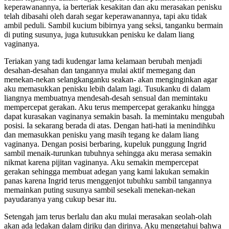
keperawanannya, ia berteriak kesakitan dan aku merasakan penisku
telah dibasahi oleh darah segar keperawanannya, tapi aku tidak
ambil peduli. Sambil kucium bibirnya yang seksi, tanganku bermain
di puting susunya, juga kutusukkan penisku ke dalam liang
vaginanya.
Teriakan yang tadi kudengar lama kelamaan berubah menjadi
desahan-desahan dan tangannya mulai aktif memegang dan
menekan-nekan selangkanganku seakan- akan menginginkan agar
aku memasukkan penisku lebih dalam lagi. Tusukanku di dalam
liangnya membuatnya mendesah-desah sensual dan memintaku
mempercepat gerakan. Aku terus mempercepat gerakanku hingga
dapat kurasakan vaginanya semakin basah. Ia memintaku mengubah
posisi. Ia sekarang berada di atas. Dengan hati-hati ia menindihku
dan memasukkan penisku yang masih tegang ke dalam liang
vaginanya. Dengan posisi berbaring, kupeluk punggung Ingrid
sambil menaik-turunkan tubuhnya sehingga aku merasa semakin
nikmat karena pijitan vaginanya. Aku semakin mempercepat
gerakan sehingga membuat adegan yang kami lakukan semakin
panas karena Ingrid terus menggenjot tubuhku sambil tangannya
memainkan puting susunya sambil sesekali menekan-nekan
payudaranya yang cukup besar itu.
Setengah jam terus berlalu dan aku mulai merasakan seolah-olah
akan ada ledakan dalam diriku dan dirinya. Aku mengetahui bahwa