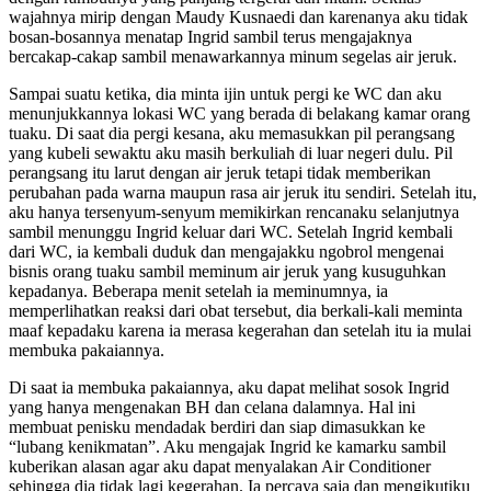
wajahnya mirip dengan Maudy Kusnaedi dan karenanya aku tidak
bosan-bosannya menatap Ingrid sambil terus mengajaknya
bercakap-cakap sambil menawarkannya minum segelas air jeruk.
Sampai suatu ketika, dia minta ijin untuk pergi ke WC dan aku
menunjukkannya lokasi WC yang berada di belakang kamar orang
tuaku. Di saat dia pergi kesana, aku memasukkan pil perangsang
yang kubeli sewaktu aku masih berkuliah di luar negeri dulu. Pil
perangsang itu larut dengan air jeruk tetapi tidak memberikan
perubahan pada warna maupun rasa air jeruk itu sendiri. Setelah itu,
aku hanya tersenyum-senyum memikirkan rencanaku selanjutnya
sambil menunggu Ingrid keluar dari WC. Setelah Ingrid kembali
dari WC, ia kembali duduk dan mengajakku ngobrol mengenai
bisnis orang tuaku sambil meminum air jeruk yang kusuguhkan
kepadanya. Beberapa menit setelah ia meminumnya, ia
memperlihatkan reaksi dari obat tersebut, dia berkali-kali meminta
maaf kepadaku karena ia merasa kegerahan dan setelah itu ia mulai
membuka pakaiannya.
Di saat ia membuka pakaiannya, aku dapat melihat sosok Ingrid
yang hanya mengenakan BH dan celana dalamnya. Hal ini
membuat penisku mendadak berdiri dan siap dimasukkan ke
“lubang kenikmatan”. Aku mengajak Ingrid ke kamarku sambil
kuberikan alasan agar aku dapat menyalakan Air Conditioner
sehingga dia tidak lagi kegerahan. Ia percaya saja dan mengikutiku