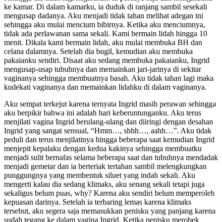
ke kamar. Di dalam kamarku, ia duduk di ranjang sambil sesekali
mengusap dadanya. Aku menjadi tidak tahan melihat adegan ini
sehingga aku mulai mencium bibirnya. Ketika aku menciumnya,
tidak ada perlawanan sama sekali. Kami bermain lidah hingga 10
menit. Dikala kami bermain lidah, aku mulai membuka BH dan
celana dalamnya. Setelah dia bugil, kemudian aku membuka
pakaianku sendiri. Disaat aku sedang membuka pakaianku, Ingrid
mengusap-usap tubuhnya dan memainkan jari-jarinya di sekitar
vaginanya sehingga membuatnya basah. Aku tidak tahan lagi maka
kudekati vaginanya dan memainkan lidahku di dalam vaginanya.
Aku sempat terkejut karena ternyata Ingrid masih perawan sehingga
aku berpikir bahwa ini adalah hari keberuntunganku. Aku terus
menjilati vagina Ingrid berulang-ulang dan diiringi dengan desahan
Ingrid yang sangat sensual, “Hmm…, shhh…, aahh…”. Aku tidak
peduli dan terus menjilatinya hingga beberapa saat kemudian Ingrid
menjepit kepalaku dengan kedua kakinya sehingga membuatku
menjadi sulit bernafas selama beberapa saat dan tubuhnya mendadak
menjadi gemetar dan ia berteriak tertahan sambil melengkungkan
punggungnya yang membentuk siluet yang indah sekali. Aku
mengerti kalau dia sedang klimaks, aku senang sekali tetapi juga
sekaligus belum puas, why? Karena aku sendiri belum memperoleh
kepuasan darinya. Setelah ia terbaring lemas karena klimaks
tersebut, aku segera saja memasukkan penisku yang panjang karena
sudah tegang ke dalam vagina Ingrid. Ketika penisku merobek