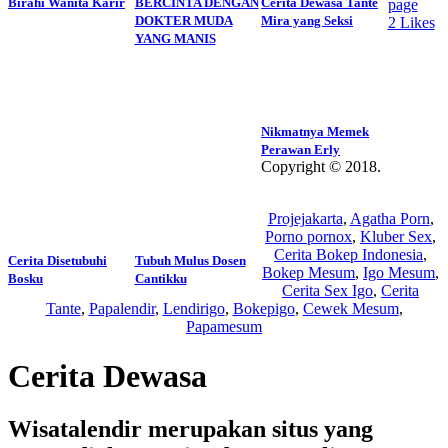
Birahi Wanita Karir
BERCINTA DENGAN
Cerita Dewasa Tante
page
DOKTER MUDA
Mira yang Seksi
2
Likes
YANG MANIS
Nikmatnya Memek
Perawan Erly
Copyright © 2018.
Wisatalendir
Projejakarta
,
Agatha Porn
,
Porno pornox
,
Kluber Sex
,
Cerita Bokep Indonesia
,
Cerita Disetubuhi
Tubuh Mulus Dosen
Bokep Mesum
,
Igo Mesum
,
Bosku
Cantikku
Cerita Sex Igo
,
Cerita
Tante
,
Papalendir
,
Lendirigo
,
Bokepigo
,
Cewek Mesum
,
Papamesum
Cerita Dewasa
Wisatalendir merupakan situs yang