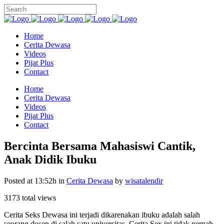
Home
Cerita Dewasa
Videos
Pijat Plus
Contact
Home
Cerita Dewasa
Videos
Pijat Plus
Contact
Bercinta Bersama Mahasiswi Cantik,
Anak Didik Ibuku
Posted at 13:52h
in
Cerita Dewasa
by
wisatalendir
3173 total views
Cerita Seks Dewasa ini terjadi dikarenakan ibuku adalah salah
seorang dosen di salah satu universitas. Cerita Sex ini tidak pernah