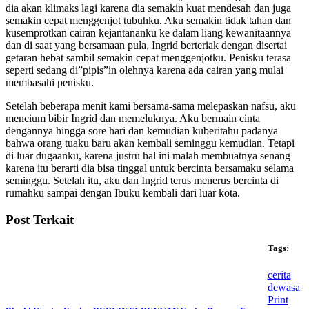
dia akan klimaks lagi karena dia semakin kuat mendesah dan juga
semakin cepat menggenjot tubuhku. Aku semakin tidak tahan dan
kusemprotkan cairan kejantananku ke dalam liang kewanitaannya
dan di saat yang bersamaan pula, Ingrid berteriak dengan disertai
getaran hebat sambil semakin cepat menggenjotku. Penisku terasa
seperti sedang di”pipis”in olehnya karena ada cairan yang mulai
membasahi penisku.
Setelah beberapa menit kami bersama-sama melepaskan nafsu, aku
mencium bibir Ingrid dan memeluknya. Aku bermain cinta
dengannya hingga sore hari dan kemudian kuberitahu padanya
bahwa orang tuaku baru akan kembali seminggu kemudian. Tetapi
di luar dugaanku, karena justru hal ini malah membuatnya senang
karena itu berarti dia bisa tinggal untuk bercinta bersamaku selama
seminggu. Setelah itu, aku dan Ingrid terus menerus bercinta di
rumahku sampai dengan Ibuku kembali dari luar kota.
Post Terkait
Tags:
cerita
dewasa
Print