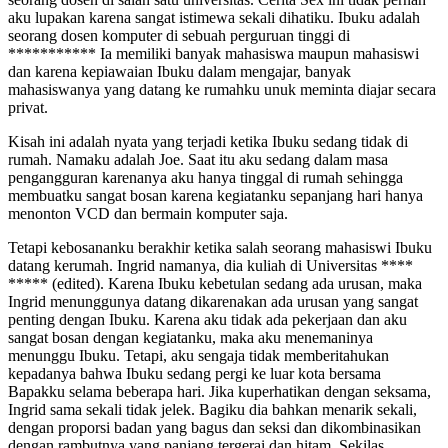
aku lupakan karena sangat istimewa sekali dihatiku. Ibuku adalah
seorang dosen komputer di sebuah perguruan tinggi di
*********** Ia memiliki banyak mahasiswa maupun mahasiswi
dan karena kepiawaian Ibuku dalam mengajar, banyak
mahasiswanya yang datang ke rumahku unuk meminta diajar secara
privat.
Kisah ini adalah nyata yang terjadi ketika Ibuku sedang tidak di
rumah. Namaku adalah Joe. Saat itu aku sedang dalam masa
pengangguran karenanya aku hanya tinggal di rumah sehingga
membuatku sangat bosan karena kegiatanku sepanjang hari hanya
menonton VCD dan bermain komputer saja.
Tetapi kebosananku berakhir ketika salah seorang mahasiswi Ibuku
datang kerumah. Ingrid namanya, dia kuliah di Universitas ****
***** (edited). Karena Ibuku kebetulan sedang ada urusan, maka
Ingrid menunggunya datang dikarenakan ada urusan yang sangat
penting dengan Ibuku. Karena aku tidak ada pekerjaan dan aku
sangat bosan dengan kegiatanku, maka aku menemaninya
menunggu Ibuku. Tetapi, aku sengaja tidak memberitahukan
kepadanya bahwa Ibuku sedang pergi ke luar kota bersama
Bapakku selama beberapa hari. Jika kuperhatikan dengan seksama,
Ingrid sama sekali tidak jelek. Bagiku dia bahkan menarik sekali,
dengan proporsi badan yang bagus dan seksi dan dikombinasikan
dengan rambutnya yang panjang tergerai dan hitam. Sekilas